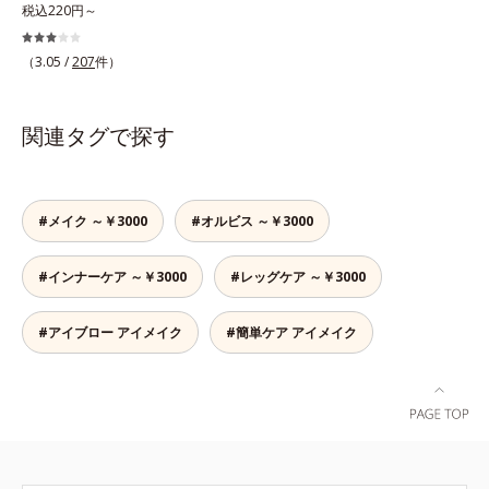
質なパフ。オルビスのすべてのリキ
税込220円～
ッドファンデーションにお使いいた
だけるパフや、それぞれのファンデ
（3.05 /
207
件）
ーションに合わせて作られた専用の
パフなど、ファンデーション、パウ
ダーの特性に合わせて開発された機
関連タグで探す
能的なパフです。用途に合わせてお
選びください。■ファンデーション
一覧はこちら
#メイク ～￥3000
#オルビス ～￥3000
#インナーケア ～￥3000
#レッグケア ～￥3000
#アイブロー アイメイク
#簡単ケア アイメイク