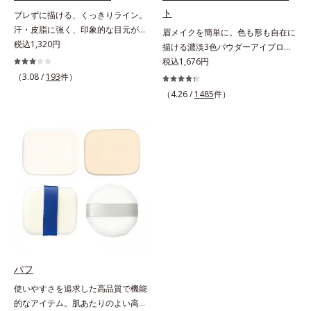
ト
ブレずに描ける、くっきりライン。
汗・皮脂に強く、印象的な目元が続
眉メイクを簡単に。色も形も自在に
く。なめらかなタッチでブレずに美
税込1,320円
描ける濃淡3色パウダーアイブロ
しいラインが簡単に描ける、リキッ
ー。眉は髪の色に合わせると自然。
税込1,676円
ドタイプのアイライナーです。シャ
濃淡3色セットなら、混ぜ方次第で
（3.08 /
193
件）
ープなラインで印象的な目元を演出
自分にぴったりの眉色が作れます。
（4.26 /
1485
件）
します。毛の太さ・長さ・量と、最
さらに眉頭は薄く、眉山〜眉尻は濃
も描きやすいバランスの筆を採用。
いめの自然なグラデーションもお手
長い持ち手＆短めの軸で、目の際ギ
のもの。眉を立体的に描くだけで、
リギリのラインも簡単に描けます。
ぐっとアカ抜けた印象になります。
汗や皮脂にも強く、落ちにくい処方
また、粉とびせず眉に溶け込むよう
ながら、お湯でらくらくオフ(*)でき
なフィット感は、「なめらか密着パ
て手間要らず！* クレンジングの
ウダー」の成せるワザ。軽くブラシ
際、お湯で落とせます。
を引くだけで、眉尻ラインまでキレ
イに描け、仕上がりはどこまでもナ
チュラル。汗、皮脂にも強く、描き
たての美しい眉を1日中持続しま
す。
パフ
使いやすさを追求した高品質で機能
的なアイテム。肌あたりのよい高品