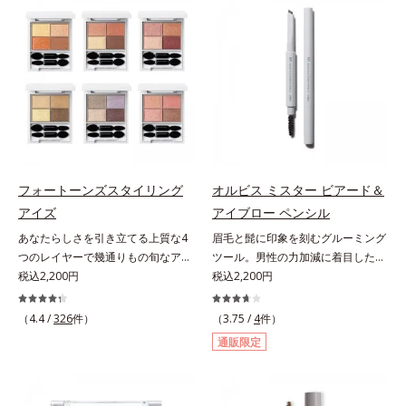
ラスできます。アイラインを描いた
軽やかに描けます。ペンシルの後ろ
後に、後ろに付いているチップでま
にはスクリューブラシが付いている
つ毛の間を埋めるようにぼかせば、
ので、毛流れを整えたり、色をなじ
ぱっちりと際立つナチュラルな目元
ませたり、ラインをぼかしたりと大
が完成します。汗や涙、皮脂にも強
活躍。これ1本で完成度の高い、ふ
く、美しい仕上がりを長時間キー
んわり眉に仕上がります。※中身を
プ。目元ケア成分(*)で目元の負担も
取り替えられるリフィルをご用意し
軽減します。※中身を取り替えられ
ています。* ダイマージリノール酸
るリフィルをご用意しています。*
ダイマージレイルビス（ベヘニル/
パンテノール配合＝保湿成分
イソステアリル/フィトステリル）
フォートーンズスタイリング
オルビス ミスター ビアード＆
配合＝感触向上成分
アイズ
アイブロー ペンシル
あなたらしさを引き立てる上質な4
眉毛と髭に印象を刻むグルーミング
つのレイヤーで幾通りもの旬なアイ
ツール。男性の力加減に着目した絶
メイクが叶う。上質なテクスチャー
税込2,200円
妙な柔らかさと肌なじみ・密着感を
税込2,200円
と多様なカラーリングで、似合うを
計算したフィックスブレード処方
知る＆楽しさを引き出す、4色のア
と、テクニック不要で太い部分も細
（4.4 /
326
件）
（3.75 /
4
件）
イカラーパレットです。ふんわり溶
い部分も自由自在に描き足せるマル
通販限定
け込みやすい多様な質感と計算され
チブレード処方を採用。眉毛を描き
た配色だから重ねてもくすまず、簡
慣れていない男性でも簡単に理想の
単に印象的な目元が完成します。2
眉毛を描くことができます。なりた