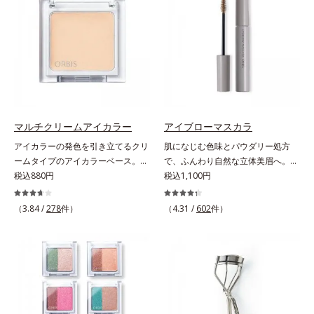
色だけを使って簡単に。3色使って
い印象や髪色に合わせて選べる2色
印象的に。4色全部使えば可能性は
展開。ブレイブグレー：きりっとし
無限大。もちろん単色使いもOK！
た精悍な印象に導くシックグレー。
あなたらしさを引き立てる4つのレ
黒髪の人におすすめ。スタイリッシ
イヤーで、幾通りもの旬なアイメイ
ュブラウン：柔らかい印象に導くス
クをお楽しみください。
タイリッシュブラウン。茶色味がか
った髪色の人におすすめ。【ご使用
方法】■眉毛に使用する場合①付属
のスクリューブラシで毛流れを整え
マルチクリームアイカラー
アイブローマスカラ
た後、中央から眉山に向かって眉毛
アイカラーの発色を引き立てるクリ
肌になじむ色味とパウダリー処方
の隙間を埋めるように描きます。②
ームタイプのアイカラーベース。ア
で、ふんわり自然な立体美眉へ。使
眉山から眉尻へ描き、眉頭を整えま
イカラーの発色とツヤめきを最大限
税込880円
いやすさと仕上がりの美しさを追求
税込1,100円
す。③最後に、スクリューブラシで
に引き立てる、クリームタイプのア
した眉マスカラです。日本人の肌に
全体を軽くぼかします。■ヒゲやも
イカラーベースです。アイカラーの
自然になじむ、色調と彩度にこだわ
（3.84 /
278
件）
みあげに使用する場合①付属のスク
（4.31 /
602
件）
ベースに仕込めば、目元のくすみを
った絶妙な色展開。自眉をササッと
リューブラシで毛流れを整えた後、
払ってナチュラルにトーンアップ。
なぞるだけで、ふんわり質感と自然
軸先の細い方を使って毛を一本ずつ
アイカラーの発色を高め、化粧のり
な眉色のあか抜け美人眉が完成しま
書き足すように足りない部分や整え
をUPさせます。さらに肌にしっか
す。
たい部分を描きます。②最後に毛流
り密着して、アイカラーのもちも高
れに沿ってスクリューブラシで軽く
めます。単品使いももちろんOK！
ぼかします。
繊細なパールが角度によって瞬き、