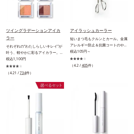
目元を立体的に見せてくれます。
ツイングラデーションアイカ
アイラッシュカーラー
ラー
短いまつ毛もクルンとカール。金属
アレルギー防止＆抗菌コートのやさ
それぞれの“わたしらしいキレイ”が
しさ設計。短いまつげもクルンとカ
税込105円～
叶う、軽やかに彩るアイカラー。そ
ール。まぶたの丸み、目の幅を徹底
れぞれの“わたしに似合う！”を叶え
税込1,100円
研究したオリジナルフレーム。くる
る、絶妙な2色セットのデイリーア
（4.2 /
405
件）
んとキレイにカールできる、適度な
イカラーです。自由に使い回せる濃
（4.21 /
734
件）
弾力のシリコンゴムを採用しまし
淡の組み合わせは、指でササッとラ
た。金属アレルギー防止＆抗菌コー
フに重ねるだけで美しいグラデーシ
ト加工。肌に直接金属が触れないよ
ョンが作れて、瞳の印象を確実に
うに配慮しました。
UP。重ね方次第で印象の異なる仕
上がりが可能で、毎日のメイクがも
っと楽しくなります。それぞれの肌
色を考えたこだわりの色設計だか
ら、冒険カラーも肌にすんなりなじ
み、立体的で華やかな目元に仕上が