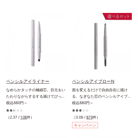
ペンシルアイライナー
ペンシルアイブローN
なめらかタッチの極細芯。目元をい
面を変えるだけで自由自在に描け
たわりながらするする描けてぴった
る、なぎなた芯のペンシルアイブロ
り密着。するする描けてぴったり密
税込880円～
ー。角度を変えるだけで自由自在に
税込880円～
着。なめらかタッチの極細芯アイラ
描けるペンシルアイブローです。な
イナーです。繊細な目のキワにも優
ぎなた芯だから、接地面を変えるだ
（2.37 /
108
件）
（3.06 /
879
件）
しいタッチでするっと描けて、どん
けで太い線から細い線まで、テクニ
キャンペーン
なラインも自由自在。難しいテクニ
ックいらずで簡単に。スムースライ
ックなしで、目元に自然な陰影をプ
ン成分(*)配合で、毛の1本1本まで