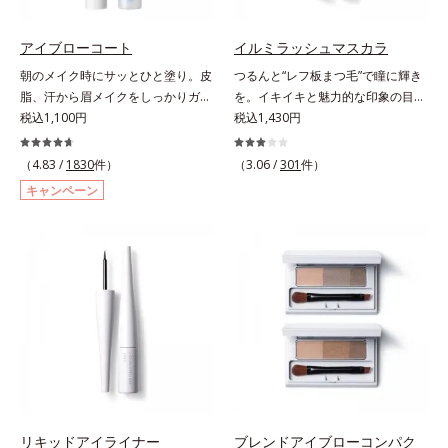
ります。容器の中でプレスされた粉
体が、塗布時にプレス圧から解放さ
れて丸い粉体になる「バウンスロー
アイブローコート
イルミラッシュマスカラ
ルパウダー」を採用しました。肌の
朝のメイク時にサッとひと塗り。皮
つるんと“レフ板まつ毛”で瞳に輝き
上で転がりやすく、ひと塗りでふわ
脂、汗から眉メイクをしっかりガー
を。イキイキと魅力的な印象の目元
っとのび広がります。
ド！。メイク時に描いた眉の上から
税込1,100円
へ。“レフ板まつ毛”で瞳に光を映り
税込1,430円
サッとひと塗りするだけで、描いた
込ませ、印象的な目元に魅せるマス
ままの美しい眉を長時間キープしま
カラです。特殊な板状の粉体がまつ
（4.83 /
1830
件）
（3.06 /
301
件）
す。汗、皮脂、こすれなどから美し
毛に均一に密着することで、つるん
キャンペーン
い眉をしっかり守るウォータープル
とダマのない仕上がりに。まるでレ
ーフタイプながら、通常のクレンジ
フ板のように瞳に輝きを映し込みま
ングで簡単に落とすことができま
す。さらに、ロングとボリューム、
す。速乾性のサラッとした透明の液
服や気分に合わせて1本で2つの仕上
なので、塗ったことを忘れてしまう
がりが楽しめる2wayブラシを採用
くらい自然な仕上がり。毎日使うも
しました。ひと塗りでまつ毛を根元
のだから、肌へのやさしさも考慮
から持ち上げて、美しくセパレート
し、植物性保湿成分・ユリエキスを
させ、瞳への輝きをサポートしま
配合しています。
す。しなやかにカールをキープし、
汗や皮脂に強いウォータープルーフ
タイプながら、お湯だけで簡単にオ
フできます。
リキッドアイライナー
ブレンドアイブローコンパク