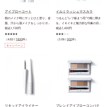
ります。容器の中でプレスされた粉
体が、塗布時にプレス圧から解放さ
れて丸い粉体になる「バウンスロー
アイブローコート
イルミラッシュマスカラ
ルパウダー」を採用しました。肌の
朝のメイク時にサッとひと塗り。皮
つるんと“レフ板まつ毛”で瞳に輝き
上で転がりやすく、ひと塗りでふわ
脂、汗から眉メイクをしっかりガー
を。イキイキと魅力的な印象の目元
っとのび広がります。
ド！。メイク時に描いた眉の上から
税込1,100円
へ。“レフ板まつ毛”で瞳に光を映り
税込1,430円
サッとひと塗りするだけで、描いた
込ませ、印象的な目元に魅せるマス
ままの美しい眉を長時間キープしま
カラです。特殊な板状の粉体がまつ
（4.83 /
1830
件）
（3.06 /
302
件）
す。汗、皮脂、こすれなどから美し
毛に均一に密着することで、つるん
キャンペーン
い眉をしっかり守るウォータープル
とダマのない仕上がりに。まるでレ
ーフタイプながら、通常のクレンジ
フ板のように瞳に輝きを映し込みま
ングで簡単に落とすことができま
す。さらに、ロングとボリューム、
す。速乾性のサラッとした透明の液
服や気分に合わせて1本で2つの仕上
なので、塗ったことを忘れてしまう
がりが楽しめる2wayブラシを採用
くらい自然な仕上がり。毎日使うも
しました。ひと塗りでまつ毛を根元
のだから、肌へのやさしさも考慮
から持ち上げて、美しくセパレート
し、植物性保湿成分・ユリエキスを
させ、瞳への輝きをサポートしま
配合しています。
す。しなやかにカールをキープし、
汗や皮脂に強いウォータープルーフ
タイプながら、お湯だけで簡単にオ
フできます。
リキッドアイライナー
ブレンドアイブローコンパク