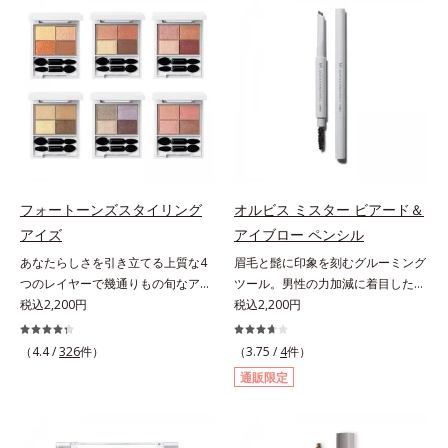
ラスできます。アイラインを描いた
軽やかに描けます。ペンシルの後ろ
後に、後ろに付いているチップでま
にはスクリューブラシが付いている
つ毛の間を埋めるようにぼかせば、
ので、毛流れを整えたり、色をなじ
ぱっちりと際立つナチュラルな目元
ませたり、ラインをぼかしたりと大
が完成します。汗や涙、皮脂にも強
活躍。これ1本で完成度の高い、ふ
く、美しい仕上がりを長時間キー
んわり眉に仕上がります。※中身を
プ。目元ケア成分(*)で目元の負担も
取り替えられるリフィルをご用意し
軽減します。※中身を取り替えられ
ています。* ダイマージリノール酸
るリフィルをご用意しています。*
ダイマージレイルビス（ベヘニル/
パンテノール配合＝保湿成分
イソステアリル/フィトステリル）
フォートーンズスタイリング
オルビス ミスター ビアード＆
配合＝感触向上成分
アイズ
アイブロー ペンシル
あなたらしさを引き立てる上質な4
眉毛と髭に印象を刻むグルーミング
つのレイヤーで幾通りもの旬なアイ
ツール。男性の力加減に着目した絶
メイクが叶う。上質なテクスチャー
税込2,200円
妙な柔らかさと肌なじみ・密着感を
税込2,200円
と多様なカラーリングで、似合うを
計算したフィックスブレード処方
知る＆楽しさを引き出す、4色のア
と、テクニック不要で太い部分も細
（4.4 /
326
件）
（3.75 /
4
件）
イカラーパレットです。ふんわり溶
い部分も自由自在に描き足せるマル
通販限定
け込みやすい多様な質感と計算され
チブレード処方を採用。眉毛を描き
た配色だから重ねてもくすまず、簡
慣れていない男性でも簡単に理想の
単に印象的な目元が完成します。2
眉毛を描くことができます。なりた