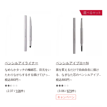
ペンシルアイライナー
ペンシルアイブローN
なめらかタッチの極細芯。目元をい
面を変えるだけで自由自在に描け
たわりながらするする描けてぴった
る、なぎなた芯のペンシルアイブロ
り密着。するする描けてぴったり密
税込880円～
ー。角度を変えるだけで自由自在に
税込880円～
着。なめらかタッチの極細芯アイラ
描けるペンシルアイブローです。な
イナーです。繊細な目のキワにも優
ぎなた芯だから、接地面を変えるだ
（2.37 /
108
件）
（3.06 /
879
件）
しいタッチでするっと描けて、どん
けで太い線から細い線まで、テクニ
キャンペーン
なラインも自由自在。難しいテクニ
ックいらずで簡単に。スムースライ
ックなしで、目元に自然な陰影をプ
ン成分(*)配合で、毛の1本1本まで