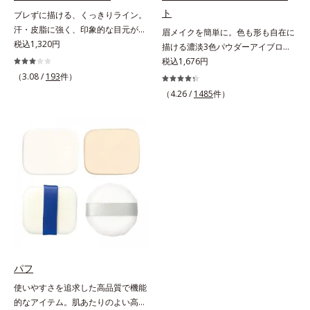
ト
ブレずに描ける、くっきりライン。
汗・皮脂に強く、印象的な目元が続
眉メイクを簡単に。色も形も自在に
く。なめらかなタッチでブレずに美
税込1,320円
描ける濃淡3色パウダーアイブロ
しいラインが簡単に描ける、リキッ
ー。眉は髪の色に合わせると自然。
税込1,676円
ドタイプのアイライナーです。シャ
濃淡3色セットなら、混ぜ方次第で
（3.08 /
193
件）
ープなラインで印象的な目元を演出
自分にぴったりの眉色が作れます。
（4.26 /
1485
件）
します。毛の太さ・長さ・量と、最
さらに眉頭は薄く、眉山〜眉尻は濃
も描きやすいバランスの筆を採用。
いめの自然なグラデーションもお手
長い持ち手＆短めの軸で、目の際ギ
のもの。眉を立体的に描くだけで、
リギリのラインも簡単に描けます。
ぐっとアカ抜けた印象になります。
汗や皮脂にも強く、落ちにくい処方
また、粉とびせず眉に溶け込むよう
ながら、お湯でらくらくオフ(*)でき
なフィット感は、「なめらか密着パ
て手間要らず！* クレンジングの
ウダー」の成せるワザ。軽くブラシ
際、お湯で落とせます。
を引くだけで、眉尻ラインまでキレ
イに描け、仕上がりはどこまでもナ
チュラル。汗、皮脂にも強く、描き
たての美しい眉を1日中持続しま
す。
パフ
使いやすさを追求した高品質で機能
的なアイテム。肌あたりのよい高品