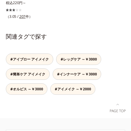
質なパフ。オルビスのすべてのリキ
税込220円～
ッドファンデーションにお使いいた
だけるパフや、それぞれのファンデ
（3.05 /
207
件）
ーションに合わせて作られた専用の
パフなど、ファンデーション、パウ
ダーの特性に合わせて開発された機
関連タグで探す
能的なパフです。用途に合わせてお
選びください。■ファンデーション
一覧はこちら
#アイブロー アイメイク
#レッグケア ～￥3000
#簡単ケア アイメイク
#インナーケア ～￥3000
#オルビス ～￥3000
#アイメイク ～￥2000