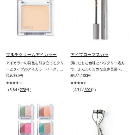
色だけを使って簡単に。3色使って
い印象や髪色に合わせて選べる2色
印象的に。4色全部使えば可能性は
展開。ブレイブグレー：きりっとし
無限大。もちろん単色使いもOK！
た精悍な印象に導くシックグレー。
あなたらしさを引き立てる4つのレ
黒髪の人におすすめ。スタイリッシ
イヤーで、幾通りもの旬なアイメイ
ュブラウン：柔らかい印象に導くス
クをお楽しみください。
タイリッシュブラウン。茶色味がか
った髪色の人におすすめ。【ご使用
方法】■眉毛に使用する場合①付属
のスクリューブラシで毛流れを整え
マルチクリームアイカラー
アイブローマスカラ
た後、中央から眉山に向かって眉毛
アイカラーの発色を引き立てるクリ
肌になじむ色味とパウダリー処方
の隙間を埋めるように描きます。②
ームタイプのアイカラーベース。ア
で、ふんわり自然な立体美眉へ。使
眉山から眉尻へ描き、眉頭を整えま
イカラーの発色とツヤめきを最大限
税込880円
いやすさと仕上がりの美しさを追求
税込1,100円
す。③最後に、スクリューブラシで
に引き立てる、クリームタイプのア
した眉マスカラです。日本人の肌に
全体を軽くぼかします。■ヒゲやも
イカラーベースです。アイカラーの
自然になじむ、色調と彩度にこだわ
（3.84 /
278
件）
みあげに使用する場合①付属のスク
（4.31 /
602
件）
ベースに仕込めば、目元のくすみを
った絶妙な色展開。自眉をササッと
リューブラシで毛流れを整えた後、
払ってナチュラルにトーンアップ。
なぞるだけで、ふんわり質感と自然
軸先の細い方を使って毛を一本ずつ
アイカラーの発色を高め、化粧のり
な眉色のあか抜け美人眉が完成しま
書き足すように足りない部分や整え
をUPさせます。さらに肌にしっか
す。
たい部分を描きます。②最後に毛流
り密着して、アイカラーのもちも高
れに沿ってスクリューブラシで軽く
めます。単品使いももちろんOK！
ぼかします。
繊細なパールが角度によって瞬き、