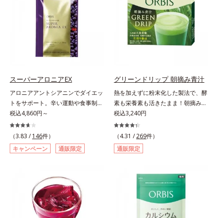
ケアで有名なPLエキスと、欠かせな
顔だけでなく、背中や足など、スキ
す。
い美容成分ビタミンCもプラス。独
ンケア機能は全身にも。なかなか手
自の製法でサポートします。飲むだ
が回らない、ボディの乾燥対策にも
けのケアなので、夏対策にありがち
おすすめです。ゆずの爽やかな香り
な不快感やストレスは無し！ 時短
とすっきりとした酸味が特徴の「ゆ
ケアにもなるため、忙しい方にもお
ず風味」、芳醇なマスカットの香り
すすめです。夏を快適に過ごすため
とさっぱりとした酸味が楽しめる
に早速、毎日2粒（目安）の新習慣
「マスカット風味」、ピーチの甘い
スーパーアロニアEX
グリーンドリップ 朝摘み青汁
を始めましょう。* 紫外線などによ
香りと爽やかな甘味が楽しめる「ピ
アロニアアントシアニンでダイエッ
熱を加えずに粉末化した製法で、酵
り失われるビタミンCを中心とした
ーチ風味」の3種のフレーバーをご
トをサポート。辛い運動や食事制限
素も栄養素も活きたまま！朝摘みの
栄養成分の補給
用意。その日の気分に合わせてチョ
に立ち向かう、大人の“燃える気持
税込4,860円～
すっきり飲みやすい青汁。朝摘んだ
税込3,240円
イスできるから、より飽きにくく、
ち”を応援。年齢を重ねるほど、ダ
ばかりの大麦若葉を熱をかけない製
水なしで飲めるから、毎日手軽にお
イエットが続かないと感じる方に。
法で、酵素や50種類以上の栄養素を
（3.83 /
146
件）
いしく続けられます。*1 販売商品
（4.31 /
269
件）
チョークベリーとも呼ばれる東欧産
活きたまま粉末化した青汁です。酵
として。*2 許可表示：本品に含ま
キャンペーン
通販限定
通販限定
の健康果実アロニアの、アロニアア
素が活きているので、加熱したもの
れる米胚芽由来のグルコシルセラミ
ントシアニンのダイエットサポート
と比べて色が鮮やかで泡立ちが良
ドは、肌の水分を逃しにくくするた
力に着目！大人の燃焼意欲をサポー
く、スッキリとした味わいに仕上が
め、肌の乾燥が気になる方に適して
トする、ダイエットサポートサプリ
りました。圧縮しているため栄養成
います。
メントです。アロニアを研究し続け
分の細胞壁が壊れ、吸収されやすい
てきたオルビスが高品質のアロニア
状態に。固い繊維は取り除き、ぎゅ
にこだわり、その特有成分を抽出。
っと搾り取った貴重なエキスのみを