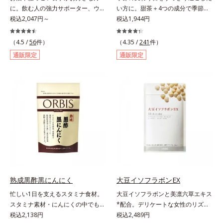
ハツラツと歩きたい方、よくスポー
に。飲む人の強力サポーター、ウコ
い方に。甜茶＋4つの成分で季節に
ツをする方にもおすすめです。ふし
ンの中でも特有成分「クルクミン」
税込2,047円～
負けない健康づくりを。GODポリ
税込1,944円
ぶしが気になったら、軟骨成分に注
を豊富に含む秋ウコンを使用しまし
フェノールを含むバラ科の甜茶に加
目し、毎日に摂り入れて快適に過ご
た。2粒で60mｇも摂れるので、翌
え、3種の植物成分（シソ種子エキ
（4.5 /
56
件）
してみませんか。
（4.35 /
241
件）
日も朝からさわやかに活動できま
ス、シジュウムグァバエキス、黄杞
通販限定
通販限定
す。さらに、ウコンと並んで飲む人
葉エキス）とビタミンEを配合しま
に欠かせないとされるしじみ成分
した。植物由来の成分が、やさしく
「オルニチン」を配合しました。し
作用。眠くなることもないので、仕
じみ約200個分*相当のオルニチン
事はもちろん車を運転するときにも
が、アルギニン、シトルリンととも
大丈夫。いつでも気軽に摂れます。
に働いて、内側からの立ち直りをし
気になる不快感に直接アプローチし
っかりサポートします。お酒や脂っ
て、季節に負けない健康づくりを応
こい食事をした翌日の体調を整えた
援します。「ムズムズしそうで窓を
い方におすすめのサプリメントで
開けるのがコワイ」「ティッシュと
す。＊オルビス調べ
マスクが手放せない」「買い物に行
くのもユウウツ」…そんな方にオス
スメです。
熟成黒酢黒にんにく
大豆イソフラボンEX
忙しい1日を支えるスタミナ食材。
大豆イソフラボンと美凛六草エキス
スタミナ素材・にんにくの中でも良
*配合。デリケートな女性のリズム
質で知られる青森県産の「福地ホワ
税込2,138円
とバランスをサポート！。女性のカ
税込2,489円