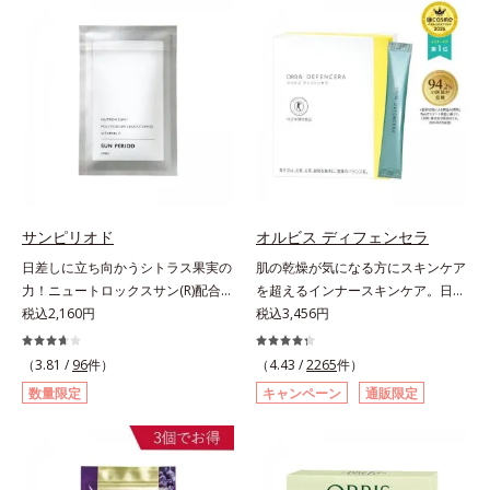
す美容サプリメントです。美容に嬉
づける晴れやかな表情を目指す「鉄
しい効果を持つビタミンCには、口
＆葉酸」、独自加工のビタミンCで
から摂取しても吸収されにくく、多
キレイと健康をサポートする「ビタ
くが体外に排出されるというデメリ
ミンC＆ビタミンB2」、スムーズな
ットが。そんなデメリットを払拭す
リズムづくりで快調を目指す「オリ
るべく、独自技術によるオルビスの
ゴ糖＆酵素」、いつだってイキイ
リポソームビタミンCは高吸収率。
キ、あなたらしい表情をサポートす
カラダと同じ成分でできたリポソー
る「ビタミンB群＆アミノ酸」、ス
ム（カプセル）にビタミンCを閉じ
マホ漬けの日々をケアしてうるっと
込めることで体内になじみやすく、
クリアな1日のスタートに「ビタミ
従来のビタミンCに比べて吸収率が
サンピリオド
オルビス ディフェンセラ
ンA＆ルテイン」、紫外線を気にか
ぐんとアップ！さらにじっくり時間
日差しに立ち向かうシトラス果実の
肌の乾燥が気になる方にスキンケア
ける女性こそ不足しやすい栄養素を
差で届けるタイムデリバー設計をプ
力！ニュートロックスサン(R)配合の
を超えるインナースキンケア。日本
チャージして、安定した美しさをサ
ラスすることで体内に長く留め、最
インナーケア(*)。果実の力で日差し
税込2,160円
初(*1)“肌にもトクホ(*2)”！肌の乾燥
税込3,456円
ポートする「カルシウム＆ビタミン
大限アプローチしていきます。甘酸
に立ち向かうインナーケア(*)です。
が気になる方に。高純度に精製した
D」の全６種類。体の中からキレイ
っぱいパイン風味が口の中に爽やか
強い紫外線が降り注ぐ南スペイン産
米胚芽由来のグルコシルセラミドを
（3.81 /
96
件）
の土台を整え、美しさの次の一歩を
（4.43 /
2265
件）
に広がる顆粒タイプ。水なしでもサ
のシトラスとローズマリーから抽出
配合。「肌の水分を逃しにくくする
引き出します。水なしでOK、持ち
ッと摂れます。
数量限定
キャンペーン
通販限定
した話題の成分、「ニュートロック
ため、肌の乾燥が気になる方に適し
歩きやすいパウチタイプなので、い
スサン(R)」を配合。10年以上の研
ている」と許可された、特定保健用
つでもどこでも手軽にカリッとチャ
究を重ねており、多くの国で実績の
食品（トクホ）のインナースキンケ
ージ。フルーツ風味だから、おやつ
ある夏のケア成分です。さらに夏の
アです。“飲むスキンケア”だから、
感覚でおいしく楽しく続けられま