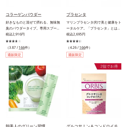
コラーゲンパウダー
プラセンタ
好きなものと混ぜて摂れる、無味無
マリンプラセンタ(R)で美と健康をト
臭のパウダータイプ。専用スプーン
ータルケア。「プラセンタ」とは、
1杯で、ハリと弾力のある毎日に欠
税込2,916円
母から子へ酸素や栄養素をおく
税込2,695円
かせない「コラーゲン」5,000㎎を
る“胎盤”のこと。豊富な栄養素を含
手軽に摂れる美容パウダーです。無
むプラセンタは、みずみずしい美し
（3.87 /
166
件）
（4.26 /
166
件）
味無臭で飲み物や料理に影響がな
さや元気を求める女性の間で大きな
通販限定
通販限定
く、冷たい飲み物にも簡単に溶ける
注目を集めている成分です。豚由来
ので、毎日簡単にキレイを補給でき
のプラセンタが多い中、オルビスは
ます。
鮭由来のプラセンタを採用しまし
た。海洋性プラセンタのみに含まれ
るエラスチンのほか、うるおいをキ
ープするヒアルロン酸、コラーゲ
ン、みずみずしさをアシストするコ
ンドロイチン硫酸など、美しさに磨
きをかける6成分をぎゅっと凝縮。
吸収もスムーズです。
朝美人のグリーン習慣
グルコサミン＆コンドロイチ