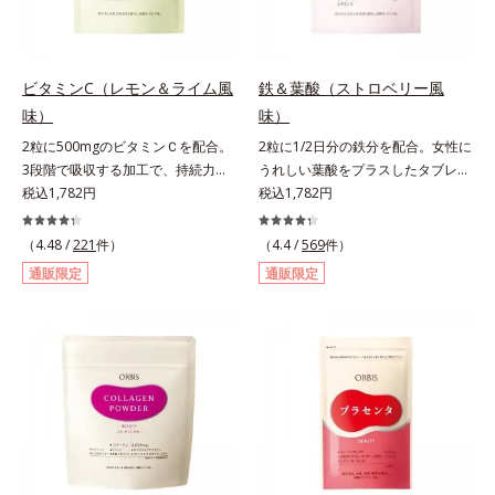
より、ほうれん草（ゆで）1束210g
として可食部換算した場合。
ビタミンC（レモン＆ライム風
鉄＆葉酸（ストロベリー風
味）
味）
2粒に500mgのビタミンＣを配合。
2粒に1/2日分の鉄分を配合。女性に
3段階で吸収する加工で、持続力が
うれしい葉酸をプラスしたタブレッ
ぐんとアップ。ビタミンC（レモン
税込1,782円
トタイプ。2粒にプルーン約50個分
税込1,782円
＆ライム風味）は、栄養機能食品で
（*1）もの鉄分を配合し、さらに女
すビタミンCは、皮膚や粘膜の健康
性周期をサポートする葉酸をプラス
（4.48 /
221
件）
（4.4 /
569
件）
維持を助けるとともに、抗酸化作用
しました。甘酸っぱくて続けやす
通販限定
通販限定
を持つ栄養素です。2粒にレモン約
い、ストロベリー風味です。*1 :
25個分（*1）のビタミンCを配合し
「五訂増補日本食品標準成分表
ました。3段階でゆっくり吸収する
2010」より、プルーン（乾）1個
加工で、持続力を高めています。程
（10.6g）として可食部換算した場
よい酸味で食べやすい、レモン＆ラ
合。
イム風味です。*1 : 社団法人全国清
涼飲料工業会の取り決めに基づきレ
モン果実1個（120g）当り20mgと
して可食部換算した場合。