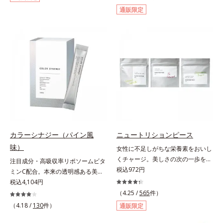
た。フランス語で「輝き」を意味す
です。ビタミンB1とB2を配合。ビ
通販限定
る「エクラ」を用いて、どんなとき
タミンB6とビタミンCは、タイムリ
も自分らしく楽しみたいと立ち止ま
リース加工でじっくり時間をかけて
らず前を向く女性たちへのエール
放出されます。またすこやかな美し
を、商品名に込めました。*1 アグ
さのために、和漢植物由来成分とセ
リコン換算28mg*2 ユーグレナグラ
ラミドをプラス。さらにストレス社
シリス粉末 金のユーグレナは株式
会に負けないためのGABAも配合し
会社神鋼環境ソリューションの登録
ました。現代社会を生き抜く女性の
商標です。
すこやかな毎日を応援します。
カラーシナジー（パイン風
ニュートリションピース
味）
女性に不足しがちな栄養素をおいし
くチャージ。美しさの次の一歩を引
注目成分・高吸収率リポソームビタ
き出すタブレット。現代女性に不足
税込972円
ミンC配合。本来の透明感ある美し
しがちな栄養素に着目。ぽいっとひ
さを目指す美容サプリメント。みん
税込4,104円
と口補いやすい６種類の「キレイの
なが目指す美しさのゴールは、透明
（4.25 /
565
件）
素」、タブレットタイプのサプリメ
感でした。注目成分リポソームビタ
（4.18 /
130
件）
通販限定
ントシリーズです。女性の不足栄養
ミンC配合、本来の透明感を引き出
素No.1 鉄分に葉酸をプラス、印象