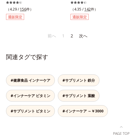
イト六片」を発酵・熟成させること
ラダは自分で思うよりもずっとデリ
で、生にんにく時よりポリフェノー
ケート。不安定になりがちな女性の
（4.29 /
156
件）
（4.35 /
142
件）
ルやアミノ酸量をぐんとパワーアッ
身体の働きを助け、健康バランスを
通販限定
通販限定
プさせました。さらに、へとへと対
サポートするサプリメントです。1
策に欠かせない“黒酢”（クエン酸が
日の目安量わずか2粒に、大豆の胚
豊富）と黒酢の副産物“もろみ”（ビ
芽から抽出したイソフラボン
前へ
1
2
次へ
タミン類を贅沢に含む）の2つを配
40mg（アグリコン換算25mg）と
合し、元気を底上げします。また、
和漢植物「美凛六草エキス」を
ソフトカプセルを採用しニオイを閉
100mg配合。大豆イソフラボン
関連タグで探す
じ込め、ローズマリー抽出物を配合
は、大豆に含まれるポリフェノール
することで、飲む時も飲んだ後も臭
の一種で、豆腐半丁分に相当する量
わず爽やかにカバーします。
を配合しています。美凛六草エキス
とは、花茶の代表的な原料、メイク
#健康食品 インナーケア
#サプリメント 鉄分
イファをはじめ、ポリフェノールを
含むローズマリーなど古来より伝わ
#インナーケア ビタミン
#サプリメント 葉酸
る6種の植物エキスをぎゅっと凝縮
したオリジナルブレンドのエキスで
す。＊美凛六草（メイリンロクソ
#サプリメント ビタミン
#インナーケア ～￥3000
ウ）エキスとは、メイクイファ、ベ
ニバナ、キンセンカ、ローズマリ
ー、ホップ、キクカ、6種類の植物
エキスの総称です。