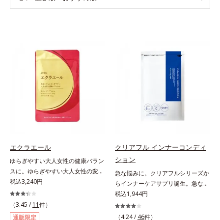
エクラエール
クリアフル インナーコンディ
ション
ゆらぎやすい大人女性の健康バラン
スに。ゆらぎやすい大人女性の変化
急な悩みに。クリアフルシリーズか
に寄り添うサプリメントです。2粒
税込3,240円
らインナーケアサプリ誕生。急な悩
に、女性の心強い味方である大豆イ
みに。ケアに行き詰まったすべての
税込1,944円
ソフラボン55mg(*1)と、金のユー
女性に送る、「クリアフルシリー
（3.45 /
11
件）
グレナ®(*2)250mgを配合しまし
ズ」のオールインワンサプリメント
（4.24 /
46
件）
通販限定