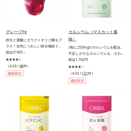
安定して一定量配合できるよう、規
使用しています。
格化しました。オルビスのアロニア
シリーズNo.1の配合量を誇る、ア
ロニアアントシアニン30mg(*)を含
有。さらに年齢ダイエッターをサポ
グレープFe
カルシウム（マスカット風
ートする成分として、研究チームが
味）
鉄分と葉酸にガラクトオリゴ糖をプ
400種以上の植物エキスを試してた
ラス！女性にうれしい鉄分補給ドリ
3粒に250mgのカルシウムを配合。
どり着いたオリーブ葉エキスと、古
ンク。1本に、ほうれん草約2.1束分
税込518円～
不足しがちなカルシウムを、さわや
くからぽかぽか成分として重宝され
(*)の鉄分と、葉酸とガラクトオリゴ
かな甘さのマスカット風味で。3粒
税込1,782円
てきたブラックジンジャー、ケイヒ
糖を配合した、飲みやすい鉄分補給
にお魚約4.5尾分（*1）のカルシウ
も配合しました。大人のやる気を燃
（4.29 /
48
件）
ドリンクです。女性特有の周期をラ
ムを配合したタブレット。どんどん
やし、年齢ダイエットを熱く応援し
（4.02 /
121
件）
通販限定
クにサポートする3つの成分を凝縮
不足していくカルシウムを、手軽に
ます。* スーパーアロニアEXはアロ
通販限定
し、さらに吸収を助けるビタミン
おいしくチャージできる、さわやか
ニアエキスを135mg配合してお
B6、B12とビタミンCを配合。1日
な甘さのマスカット風味です。*1 :
り、その中にアロニアアントシアニ
に必要な鉄分の不足分を効率よく1
「五訂増補日本食品標準成分表
ン30mgが含有されています（2粒
本で補給できます。赤ブドウと白ブ
2010」より、さんま（生）1尾
当り）。
ドウの果汁をすっきり飲みやすくブ
175gとして可食部換算した場合。
レンド。フレッシュな味なので、ゴ
クゴク飲めるおいしさです。* 「五
訂増補日本食品標準成分表2020」