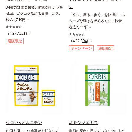
ン
34種の野菜＆果物と酵素のチカラを
凝縮。ゴクゴク飲める美味しいスム
「立つ、座る、歩く」を快適に。ス
ージーでスッキリ生活をサポート。
税込1,749円～
ムーズな動きを求める方に。軟骨の
酵素と野菜＆果物のパワーで、スッ
構成成分のもととなるグルコサミン
税込2,777円～
キリ生活を応援する、粉末状の酵素
は体内でも作られますが、加齢とと
（4.37 /
221
件）
スムージーです。赤米や大麦などの
もに分解が進行してしまいます。そ
（4.32 /
94
件）
通販限定
9種の素材を、黒・黄・白の3種の麹
こで、オルビスは軟骨成分にこだわ
キャンペーン
通販限定
で発酵させ粉末化。さらに酵素含有
りました。6粒中にグルコサミンを
キウイフルーツ粉末を配合。さらに
1,200mg、しなやかな動きの素とな
日常では摂りづらいスーパーフー
るサメの軟骨成分のコンドロイチン
ド・ウィートグラスや緑黄色野菜な
硫酸を120mg配合。ふしぶしに大
ど、厳選した34種の野菜と果物もた
切なⅡ型コラーゲンをプラスし、ス
っぷり入っており、いろいろな素材
ムーズな動きをサポートします。そ
を手軽に摂取できます。やすらぎの
れらに加え、ハス胚芽エキス、生姜
ローズマリーとペパーミントの2種
エキスも配合。女性想いのサポート
のハーブも入っています。豆乳また
植物素材で、毎日の快適をサポート
は水と混ぜるだけの簡単スムージー
します。飲みやすさにもこだわりま
を毎朝の習慣にして、スッキリ健康
した。ニオイの少ない原料を使用す
＆キレイな毎日を。
ることにより特有臭を軽減。粒も小
ウコン&オルニチン
甜茶シソエキス
さくなっています。年齢を重ねても
お酒や脂っこい食事がお好きな方
季節の変わり目をすっきり過ごした