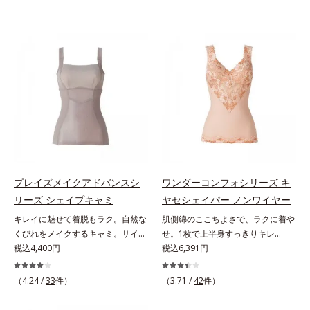
プレイズメイクアドバンスシ
ワンダーコンフォシリーズ キ
リーズ シェイプキャミ
ヤセシェイパー ノンワイヤー
キレイに魅せて着脱もラク。自然な
肌側綿のここちよさで、ラクに着や
くびれをメイクするキャミ。サイド
せ。1枚で上半身すっきりキレ
と背中をほどよいパワーで包み込
税込4,400円
イ！。締めつけないで、着やせする
税込6,391円
み、くびれをメイク「大人世代のボ
「これが補整下着なの？」と驚くほ
ディを美しく魅せる」という発想の
どのやさしさで、美しいラインへ。
（4.24 /
33
件）
（3.71 /
42
件）
「プレイズメイクアドバンスシリー
締めつけ感や苦しさなく、ラクに着
ズ」。シェイプキャミは、サイドと
やせをかなえる「ワンダーコンフォ