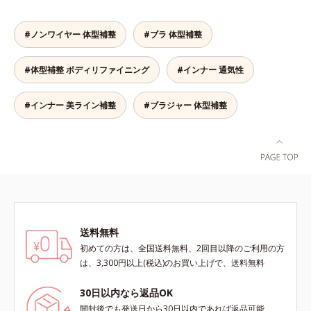
く、快適でラクな着ごこちです。バ
スト部は、アクティブクロス（R）
設計を採用しているので、ズレずに
#ノンワイヤー 体型補整
#ブラ 体型補整
美しいラインをキープ。また、サイ
ド部分に裏打ちしたパワーネット
#体型補整 ボディリファイニング
#インナー 通気性
が、ウエストを引き締めてくびれを
つくるからメリハリボディに。ヒッ
プは奥行きのある立体設計で、丸み
#インナー 美ライン補整
#ブラジャー 体型補整
を潰すことなくすっぽり包みこんで
ヒップアップ。気になる背中の余分
なたるみもしっかり持ち上げるのは
オールインワンのボディスーツだか
らこそ。通気性にすぐれた素材なの
で、ムレずに1年中快適な着ごこち
です。
送料無料
初めての方は、全国送料無料、2回目以降のご利用の方
は、3,300円以上(税込)のお買い上げで、送料無料
30日以内なら返品OK
開封後でも発送日から30日以内であれば返品可能