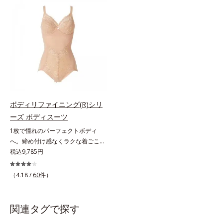
背中をほどよいパワーで包み込み自
シリーズ」。肌側は高級スーピマ綿
然なくびれをメイクします。カシュ
を使用し、しなやかでやわらかな肌
クールバックで着脱ラクラク。みぞ
触り。広い面で体の凹凸をなめらか
おちは締めつけず快適な着用感で
に整え、大人のボディを美しいシル
す。【着用方法】ブラジャーの上か
エットへと導きます。肩まわりもお
らご着用ください。スカートのよう
なかもラクラク1枚で上半身をすっ
に足からはき、上半身まで引き上げ
きり魅せるシェイパーです。幅広の
てから、肩ヒモに腕を通していただ
ストラップで肩への負担がなく、一
くと、きれいなボディラインがスム
日中ラクラク。立体パターンと面で
ーズに完成します。
持ち上げる設計で、美しいバストラ
ボディリファイニング(R)シリ
インに整えます。苦しくなりがちな
ーズ ボディスーツ
みぞおちは裏打ちをせず、レースの
1枚で憧れのパーフェクトボディ
パワーだけで安定させるので圧迫感
へ。締め付け感なくラクな着ごこち
がありません。背中のシルエットす
のボディスーツ。1枚でブラ、シェ
税込9,785円
っきり浅いVカットで背中の広い面
イパー、ガードルの3役を果たすボ
積を整えます。お肉をおさえて、す
ディスーツ。重ね着したときのごろ
（4.18 /
60
件）
っきりしたシルエットに変わりま
つきがなく、すっきりとした着上が
す。
り。体の動きを考え尽くしたパター
ン設計だから、どんなに動いてもく
関連タグで探す
いこんだり、つれたりする心配がな