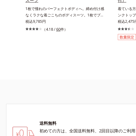
スーツ
付）
1枚で憧れのパーフェクトボディへ。締め付け感
着ている方
なくラクな着ごこちのボディスーツ。1枚でブ
ンクトップ
ラ、シェイパー、ガードルの3役を果たすボディ
税込9,785円
いる方が、
税込2,475
スーツ。重ね着したときのごろつきがなく、すっ
インナーで
（4.18 /
60
件）
きりとした着上がり。体の動きを考え尽くしたパ
バック設計
数量限定
ターン設計だから、どんなに動いてもくいこんだ
臭ワキ汗止
り、つれたりする心配がなく、快適でラクな着ご
汗止めがし
こちです。バスト部は、アクティブクロス（R）
作らせませ
設計を採用しているので、ズレずに美しいライン
します。高
をキープ。また、サイド部分に裏打ちしたパワー
さと、シャ
ネットが、ウエストを引き締めてくびれをつくる
よくある化
からメリハリボディに。ヒップは奥行きのある立
すすめです
体設計で、丸みを潰すことなくすっぽり包みこん
でヒップアップ。気になる背中の余分なたるみも
しっかり持ち上げるのはオールインワンのボディ
スーツだからこそ。通気性にすぐれた素材なの
で、ムレずに1年中快適な着ごこちです。
送料無料
初めての方は、全国送料無料、2回目以降のご利用