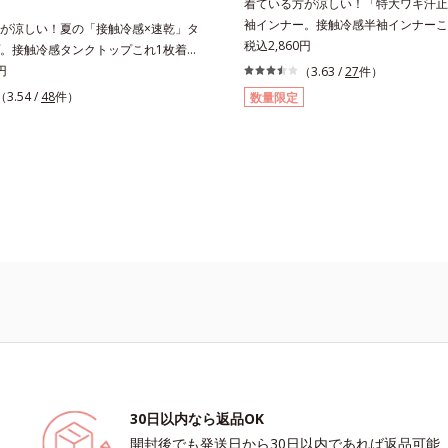
着ている方が涼しい！「特大ワキ汗止
袖インナー。接触冷感半袖インナーこ
が涼しい！夏の「接触冷感×速乾」タ
いる方が、断然涼しくなる！「接触冷
税込2,860円
。接触冷感タンクトップこれ1枚着て
インナーです。半袖は特大サイズのワ
断然涼しくなる！「接触冷感×速乾」
円
（3.63 /
27
件）
きで、汗かきさんにおすすめのアイテ
す。タンクトップは背中が高めのハイ
（3.54 /
48
件）
数量限定
臭ワキ汗止め付き薄型で「片面撥水加
。汗対策万全の定番アイテムです。消
汗止めがしっかり汗を吸収。アウター
め付き薄型で「片面撥水加工」のワキ
作らせません。消臭機能付きで汗のニ
っかり汗を吸収。アウターに汗ジミを
します。高機能なのに綿100％綿10
ん。消臭機能付きで汗のニオイも撃退
さと、シャリッとした生地感で爽快な
機能なのに綿100％綿100％のやさし
よくある化学繊維の夏インナーが苦手
リッとした生地感で爽快な着ごこち。
すすめです。
学繊維の夏インナーが苦手な方にもお
。
30日以内なら返品OK
開封後でも発送日から30日以内であれば返品可能