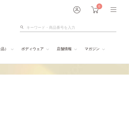
0
検
索
食品）
ボディウェア
店舗情報
マガジン