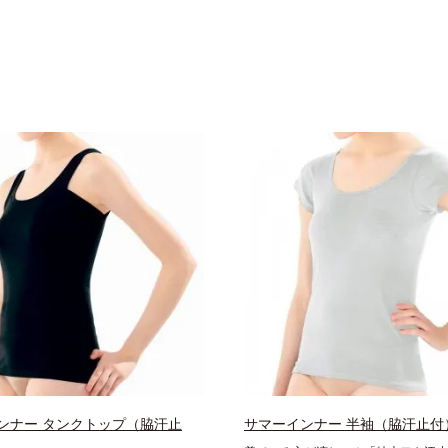
ンナー タンクトップ（脇汗止
サマーインナー 半袖（脇汗止付