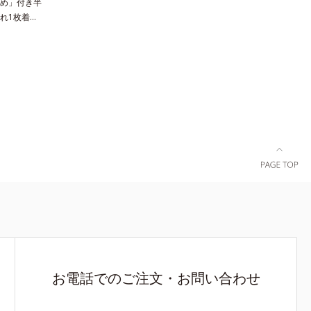
め」付き半
れ1枚着て
感×速乾」
キ汗止め付
ムです。消
工」のワキ
に汗ジミを
オイも撃退
0％のやさし
着ごこち。
な方にもお
お電話でのご注文・お問い合わせ