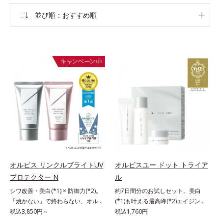
並び順
おすすめ順
オルビス リンクルブライトUV
オルビスユー ドット トライア
プロテクター N
ル
シワ改善・美白(*1) × 防御力(*2)。
約7日間分のお試しセット。美白
「焼かない」で終わらない、オルビ
(*1)も叶える最高峰(*2)エイジング
ス最高峰(*3)日焼け止め。シワ改
税込3,850円～
ケア(*3)。ハリも透明感(*4)も結果
税込1,760円