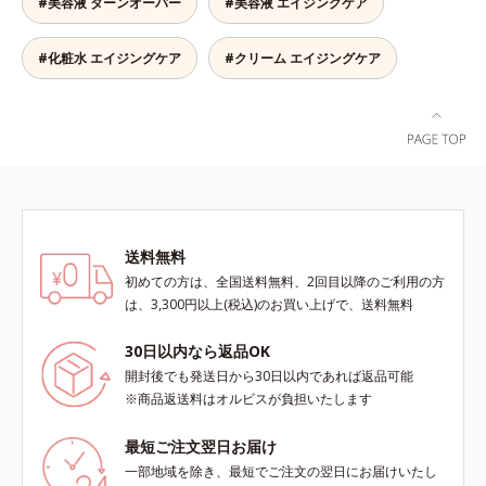
#美容液 ターンオーバー
#美容液 エイジングケア
の生成を抑制し、浸透(*4)パワーで
美白成分・速効性ビタミンC誘導体
などの成分をシミの元へ届けます。
#化粧水 エイジングケア
#クリーム エイジングケア
みずみずしくスーッと浸透し後肌は
サラッとしているから、どのスキン
ケアとも相性抜群。一年中気持ちよ
く使える使用感です。*1 過剰に生
成されたメラニン *2 メラニンの生
成を抑え、シミ・ソバカスを防ぐ*3
メラノサイト*4 角層まで
送料無料
初めての方は、全国送料無料、2回目以降のご利用の方
は、3,300円以上(税込)のお買い上げで、送料無料
30日以内なら返品OK
開封後でも発送日から30日以内であれば返品可能
※商品返送料はオルビスが負担いたします
最短ご注文翌日お届け
一部地域を除き、最短でご注文の翌日にお届けいたし