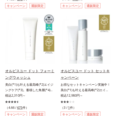
トステロール、水（基剤）、
洗顔料 ⇒ 化粧水 ⇒ 保湿液 ⇒オル
た肌科学エイジングケア(*3)シリー
エイジングケア(*3)シリーズ。オル
*1 メラニンの蓄積を抑え、シミ・
キャンペーン
通販限定
キャンペーン
通販限定
BG（保湿）*3 角層まで*4 K石けん
ビス リンクルブライトUVプロテク
ズ。オルビスユー ドットシリーズ
ビスユー ドットシリーズは、年齢
ソバカスを防ぐ*2 デクスパンテノ
素地、ホホバアルコール、トリステ
ター N各商品の詳しい情報は商品ペ
は、年齢による肌悩み一つ一つを対
による肌悩み一つ一つを対処するの
ールW*3 これからできるシミのこ
アリン酸デカグリセリル（基剤）*5
ージをご覧ください。・BEAUTY夏
処するのではなく、肌で起きている
ではなく、肌で起きていることの根
と*4 うるおいによる透明感のある
角層の範囲内における自社従来品処
祭りは、こちら
ことの根本原因に着目。加齢ととも
本原因に着目。加齢とともに現れる
肌*5 ターンオーバーを促進して、
方との比較*6 ドクダミエキス、シ
に現れる年齢サインについて研究を
年齢サインについて研究を進めたと
メラニンの塊を微細化すること*6
クロヘキサンジカルボン酸ビスエト
進めたところ、弾力感のない状態で
ころ、弾力感のない状態である「ハ
アルテアエキス配合＝保湿成分各商
キシジグリコール（保湿）＜使用量
ある「ハリのなさ」や、くすみ(*6)
リのなさ」や、くすみ(*7)などが現
品の詳しい情報は商品ページをご覧
目安＞パール1粒程度＜ご使用ステ
などが現れている状態である「透明
れている状態である「透明感のな
ください。・BEAUTY夏祭りは、こ
ップ＞洗顔料 ⇒ 化粧水 ⇒ ザ リン
感のなさ」が、大人の肌印象に大き
さ」が、大人の肌印象に大きな影響
ちら
クルセラム ⇒ 保湿液＜1商品あたり
な影響を与えていることがわかりま
を与えていることがわかりました。
の使用回数＞通常サイズ：約90回
した。そこでオルビスユー ドット
そこでオルビスユー ドットシリー
（1.5ヵ月程度）ラージサイズ：約
シリーズは美容成分(*7)として
ズは美容成分(*8)として「G.D.F.ア
オルビスユー ドット フォーミ
オルビスユー ドット セットキ
180回（3ヵ月程度）各商品の詳し
「G.D.F.アクティベーター(*8)」を
クティベーター(*9)」を配合。そし
ングウォッシュ
ャンペーン
い情報は商品ページをご覧くださ
配合。そして、従来から配合してい
て、従来から配合している美白(*1)
い。・BEAUTY夏祭りは、こちら
美白(*1)も叶える最高峰(*2)エイジ
お得なセットキャンペーン実施中！
る美白(*1)有効成分「トラネキサム
有効成分「トラネキサム酸」を配合
ングケア(*3)。蓄積した角層(*4)を
美白(*1)も叶える最高峰(*2)エイジ
酸」を配合しました。さらに、シリ
しました。さらに、シリーズ共通の
絡めとりくすみ(*5)を晴らす高密着
税込2,310円～
ングケア(*3)。ハリも透明感(*4)も
税込12,980円～
ーズ共通の美容成分「GLルートブ
美容成分「GLルートブースター
マイルドピーリング(*6)洗顔料。ハ
結果主義。年齢サイン(*5)の因子に
ースター(*9)」を配合することで、
(*10)」を配合することで、肌のふ
リも透明感(*7)も結果主義。年齢サ
着目した肌科学エイジングケア(*3)
肌のふっくら感や透明感を叶えま
っくら感や透明感を叶えます。美白
（4.66 /
675
件）
（3 /
1
件）
イン(*8)の因子に着目した肌科学エ
シリーズ。オルビスユー ドットシ
す。美白ケアしながら多角的なエイ
ケアしながら多角的なエイジングケ
キャンペーン
通販限定
キャンペーン
通販限定