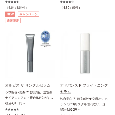
善・美白(*1) × 防御力(*2)「焼かな
主義。年齢サイン(*5)の因子に着目
い」で終わらないオルビス最高峰
した肌科学エイジングケア(*3)シリ
（4.64 /
864
件）
（4.39 /
66
件）
(*3)顔用日焼け止めです。ポーラ化
ーズ。オルビスユー ドットシリー
NEW
キャンペーン
成の独自研究による、紫外線に反応
ズは、年齢による肌悩み一つ一つを
通販限定
して強固な膜を形成する技術「瞬間
対処するのではなく、肌で起きてい
オートディフェンステクノロジー
ることの根本原因に着目。加齢とと
(*4)」を搭載。紫外線を浴びた膜が
もに現れる年齢サイン(*5)について
厚く強靭に進化することで、紫外線
研究を進めたところ、弾力感のない
が強い環境でも汗やくずれから肌を
状態である「ハリのなさ」や、くす
守り、美容成分(*5)の浸透を促進
み(*6)などが現れている状態である
(*6)します。有効成分「ナイアシン
「透明感のなさ」が現れることで大
アミド」配合。真皮のコラーゲン産
人の肌印象に大きな影響を与えてい
生を促進し今あるシワを改善。メラ
ることが分かりました。そこでオル
ニンの受け渡しを抑制することで、
ビスユー ドットシリーズは美容成
未来のシミ・ソバカスも予防しま
分(*7)として「G.D.F.アクティベー
す。今あるシワも未来のシミにもア
ター(*8)」を配合。そして、従来か
オルビス ザ リンクルセラム
アドバンスド ブライトニング
プローチ。保湿成分が日中の肌にも
ら配合している美白有効成分「トラ
セラム
シワ改善×美白(*1)美容液。速攻型
うるおいを与え、明るくなめらかな
ネキサム酸」を配合しました。さら
ナイアシンアミド複合体(*2)がすば
肌へ導きます。さらに落ちにくくす
に、シリーズ共通の美容成分(*7)
独自美白(*1)有効成分(*2)配合。も
やく浸透(*3)。ピンと、パッと。大
税込4,950円～
るとキシキシし、塗りごこちを優先
「GLルートブースター(*9)」を配合
うシミ(*3)リスクを恐れない。冴え
人の肌にハリ感を。シワ改善×美白
すると膜がくずれやすくなる日焼け
することで、肌のふっくら感や透明
わたる透明美肌(*4)へ。先端肌科学
税込4,620円～
(*1)美容液。ポーラ化成 研究所の独
止めのジレンマを解消すべく試作を
感を叶えます。美白ケアしながら多
が導く、透明感あふれる輝き(*4)