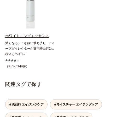
をパッと飛ばし、皮脂テカを防ぎな
だけでなく、メラニンが蓄積しがち
与え若々しい印象*3 首のうるおい
がら明るい肌を長時間キープしま
な年齢肌の“メラニンメタボ(*4)”に
ケアとして*4 ナイアシンアミド
す。これ1つで、美白美容液・日焼
アプローチして、澄みわたる美肌を
け止め・化粧下地・ファンデ―ショ
目指します。*1 メラニンの生成を
ン・コンシーラー・パウダーを兼ね
抑え、シミ・ソバカスを防ぐ*2 角
る1本6役。時短メイクが叶います。
層まで*3 年齢を重ねた肌*4 メラニ
* メラニンの生成を抑え、シミ・ソ
ンが過剰に生成する状態
ホワイトニングエッセンス
バカスを防ぐ
濃くなるシミを狙い撃ち(*1)。ディ
ープダイレクターが薬用美白(*2)成
分を、肌の奥深く(*3)まで効かせる
税込2,750円～
美容液。しつこいシミの原因“詰ま
りメラニン(*1)”の生成を抑え、透明
（3.78 /
348
件）
感あふれる輝く肌を目指す、薬用美
白(*2)美容液です。シミがある部分
は肌のターンオーバーが低下し、メ
関連タグで探す
ラニンが肌の奥(*3)で詰まっている
状態であることに着目。肌の奥の詰
まりにダイレクトに働きかける処方
を採用しました。ディープダイレク
#洗顔料 エイジングケア
#モイスチャー エイジングケア
ター（ヒメフウロエキス、スターフ
ルーツ葉エキス）が詰まりメラニン