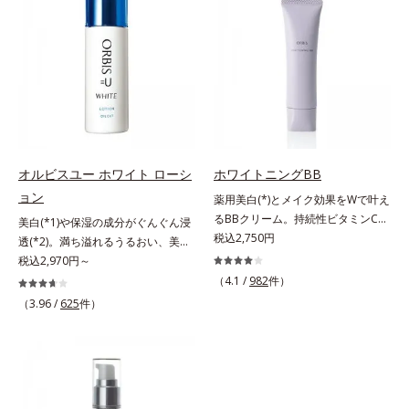
れで賢いケアを。ライフスタイルに
の底上げを図ります。さらに、シミ
上向き(*12)のハリと透明感を。効
シナジー設計で、あなたのエイジン
なじむ、若々しい印象(*2)作りのサ
と年齢の関係に着目。点在するシミ
果的なシナジー設計で、あなたのエ
グケアを応援します。*1 メラニン
ポートをします。オルビスアンバー
だけでなく、メラニンが蓄積しがち
イジングケアを応援します。*1 メ
の生成を抑え、シミ・ソバカスを防
ヴァイタルトリートメントクリーム
な年齢肌の“メラニンメタボ(*3)”に
ラニンの生成を抑え、シミ・ソバカ
ぐ（ウォッシュ除く）*2 オルビス
「オルビスアンバー ヴァイタルト
アプローチして、澄みわたる美肌を
スを防ぐ（ウォッシュを除く）*2
内スキンケアシリーズの保湿力*3
リートメントクリーム」は、1品
目指します。*1 メラニンの生成を
オルビス内スキンケアシリーズの保
年齢に応じたお手入れのこと*4 う
で、化粧水、クリーム、シワ改善・
抑え、シミ・ソバカスを防ぐ*2 年
湿力*3 年齢に応じたお手入れのこ
るおいによる*5 乾燥、ハリ・ツヤ
美白(*1)美容液、乳液・保湿液、ネ
齢を重ねた肌*3 メラニンが過剰に
と*4 剥がれずに肌に蓄積した古い
のなさ*6 乾燥による*7 保湿成分*8
ッククリーム(*3)、パックの6役を
生成する状態
角層*5 乾燥による*6 洗浄によ
ロニセラカエルレア果汁、ノバラエ
オルビスユー ホワイト ローシ
ホワイトニングBB
担い、複合的にアプローチ。Wナイ
る物理的効果*7 うるおいによる
キス配合＝うるおいを与えハリと透
ョン
薬用美白(*)とメイク効果をWで叶え
アシン(*4)によるシワ改善・シミ予
*8 乾燥、ハリ・ツヤのなさ*9
明感に満ちた肌へ導く保湿成分*9
るBBクリーム。持続性ビタミンC誘
美白(*1)や保湿の成分がぐんぐん浸
防に加え、複合成分コラーゲンコン
保湿成分*10 ロニセラカエルレア
メマツヨイグサ抽出液、スイカズラ
導体で美白しながらくすみのない軽
税込2,750円
透(*2)。満ち溢れるうるおい、美肌
プレックスSPが肌のハリを徹底サポ
果汁、ノバラエキス配合＝うるおい
エキス配合＝角層のすみずみまで水
やか美肌を長時間キープ。メイクし
がやみつきに。若々しく透明感のあ
税込2,970円～
ート。肌なじみのよいクリーム構造
を与えハリと透明感に満ちた肌へ導
分・油分を保ち、ハリ・ツヤを与え
ながら日中美白(*)効果も発揮する、
る美肌を構成する要素と、年齢肌
（4.1 /
982
件）
で角層まで保湿成分が浸透し、うる
く保湿成分*11 メマツヨイグサ抽
る保湿成分*10 気持ちのこと各商品
薬用美白BBクリームです。BBとし
(*3)のメラニン生成にアプローチし
おいをギュッと閉じ込めます。洗顔
（3.96 /
625
件）
出液、スイカズラエキス配合＝角層
の詳しい情報は商品ページをご覧く
ては珍しく、持続性ビタミンC誘導
て、明るくなめらかな肌へ導くスキ
の後、これ1品だけでマルチにケ
のすみずみまで水分・油分を保ち、
ださい。・BEAUTY夏祭りは、こち
体の配合に成功しました。“薬用美
ンケアシリーズです。「オルビスユ
ア。うるおいのベールで守られた、
ハリ・ツヤを与える保湿成分*12
ら
白美容液に色をつける”製法で生ま
ー」の理論を応用し、全方位的に肌
ハリ感のあるなめらかな肌を叶えま
気持ちのこと
れたBBだから、塗るだけで日中も
の底上げを図ります。さらに、シミ
す。*1 メラニンの生成を抑え、シ
美白効果を発揮。さらに肌のくすみ
と年齢の関係に着目。点在するシミ
ミ・ソバカスを防ぐ*2 肌にハリを