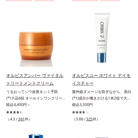
イジングケア(*3)シリーズ。オルビ
リーズは、年齢による肌悩み一つ一
ジングケアが叶うシリーズに。3ス
アが叶うシリーズに。3ステップで
スユー ドットシリーズは、年齢に
つを対処するのではなく、肌で起き
テップで上向き(*10)のハリと透明
上向き(*11)のハリと透明感を。効
よる肌悩み一つ一つを対処するので
ていることの根本原因に着目。加齢
感を。効果的なシナジー設計で、あ
果的なシナジー設計で、あなたのエ
はなく、肌で起きていることの根本
とともに現れる年齢サイン(*5)につ
なたのエイジングケアを応援しま
イジングケアを応援します。*1 メ
原因に着目。加齢とともに現れる年
いて研究を進めたところ、弾力感の
す。*1 メラニンの生成を抑え、シ
ラニンの生成を抑え、シミ・ソバカ
齢サインについて研究を進めたとこ
ない状態である「ハリのなさ」や、
ミ・ソバカスを防ぐ（ウォッシュを
スを防ぐ（ウォッシュを除く）*2
ろ、弾力感のない状態である「ハリ
くすみ(*6)などが現れている状態で
除く）*2 オルビス内スキンケアシ
オルビス内スキンケアシリーズの保
のなさ」や、くすみ(*5)などが現れ
ある「透明感のなさ」が現れること
リーズの保湿力*3 年齢に応じたお
湿力*3 年齢に応じたお手入れのこ
ている状態である「透明感のなさ」
で大人の肌印象に大きな影響を与え
手入れのこと*4 うるおいによる
と*4 角層まで*5 うるおいによ
が、大人の肌印象に大きな影響を与
ていることが分かりました。そこで
*5 乾燥、ハリ・ツヤのなさ*6
る*6 乾燥、ハリ・ツヤのなさ
えていることがわかりました。そこ
オルビスユー ドットシリーズは美
乾燥による*7 保湿成分*8 ロニ
*7 乾燥による*8 保湿成分*9
でオルビスユー ドットシリーズは
容成分(*7)として「G.D.F.アクティ
セラカエルレア果汁、ノバラエキス
ロニセラカエルレア果汁、ノバラエ
オルビスアンバー ヴァイタル
オルビスユー ホワイト デイモ
美容成分(*9)として「G.D.F.アクテ
ベーター(*8)」を配合。そして、従
配合＝うるおいを与えハリと透明感
キス配合＝うるおいを与えハリと透
トリートメントクリーム
イスチャー
ィベーター(*10)」を配合。そし
来から配合している美白有効成分
に満ちた肌へ導く保湿成分*9 メマ
明感に満ちた肌へ導く保湿成分
うるおってシワ改善＆シミ予防
紫外線ダメージを防ぎながら、美白
て、従来から配合している美白(*1)
「トラネキサム酸」を配合しまし
ツヨイグサ抽出液、スイカズラエキ
*10 メマツヨイグサ抽出液、スイ
(*1)1品6役 オールインワンクリー
(*1)成分が働きかける1本2役で大人
有効成分「トラネキサム酸」を配合
た。さらに、シリーズ共通の美容成
ス配合＝角層のすみずみまで水分・
カズラエキス配合＝角層のすみずみ
ム。オルビスアンバーは、いつも⾃
税込4,400円～
の肌を守りぬく。若々しく透明感の
税込3,300円
しました。さらに、シリーズ共通の
分(*7)「GLルートブースター(*9)」
油分を保ち、ハリ・ツヤを与える保
まで水分・油分を保ち、ハリ・ツヤ
然体で美しくありたいと願う⼤⼈世
ある美肌を構成する要素と、年齢肌
美容成分「GLルートブースター
を配合することで、肌のふっくら感
湿成分*10 気持ちのこと
を与える保湿成分*11 気持ちのこ
代に寄り添うブランドです。年齢印
(*2)のメラニン生成にアプローチし
(*11)」を配合することで、肌のふ
や透明感を叶えます。美白ケアしな
と
（4.3 /
361
件）
（3.86 /
325
件）
象研究に基づいた肌サイエンスで、
て、明るくなめらかな肌へ導くスキ
っくら感や透明感を叶えます。美白
がら多角的なエイジングケアが叶う
複合的なお悩みにアプローチ。大人
ンケアシリーズです。「オルビスユ
ケアしながら多角的なエイジングケ
シリーズに。3ステップで上向き
世代の肌に向き合い、手軽なお手入
ー」の理論を応用し、全方位的に肌
アが叶うシリーズに。3ステップで
(*10)のハリと透明感を。効果的な