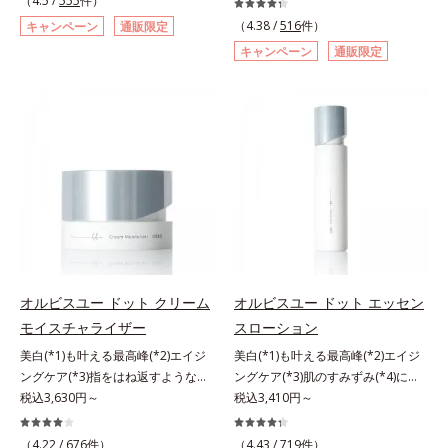
（4.5 /
555
件）
自研究で見出した、速攻型ナイアシ
重ね、落ちにくくのびのよいみずみ
角的なエイジングケアが叶うシリー
へ。今の自分の肌も未来の肌もあき
（4.38 /
516
件）
キャンペーン
通販限定
ンアミド複合体(*2)と浸透サポート
ずしいテクスチャーを追求しまし
ズに。3ステップで上向き(*10)のハ
らめない、自分史上最高の冴えわた
キャンペーン
通販限定
成分(*4)を配合。シワ改善・美白の
た。まるで美容液級のなめらかさで
リと透明感を。効果的なシナジー設
る透明美肌(*4)を目指すには、美肌
有効成分「ナイアシンアミド」の浸
肌にぴったり密着し、SPF50+・
計で、あなたのエイジングケアを応
の阻害要因となるうるおい不足やシ
透スピードがアップ(*5)し、浸透し
PA++++という高い紫外線カット力
援します。*1 メラニンの生成を抑
ミを予防するお手入れを続けること
にくい大人肌の深く(*3)まで素早く
ながら、白浮きしにくい処方に。シ
え、シミ・ソバカスを防ぐ（ウォッ
が大切だと考えました。そこで、ポ
届けます。真皮のコラーゲン産生を
ワ改善・美白を叶えながら、紫外線
シュ除く）*2 オルビス内スキンケ
ーラ・オルビスグループ独自の美白
促進し、年齢とともに刻まれる深い
を味方にしてあなたの肌を守る最高
アシリーズの保湿力*3 年齢に応じ
(*1)有効成分「m-ピクセノール（デ
悩みのシワを改善しながら、過剰な
峰顔用日焼け止めです。*1 メラニ
たお手入れのこと*4 うるおいによ
クスパンテノールW）」を配合。シ
メラニン生成を防ぎ未来のシミ・ソ
ンの生成を抑え、シミ・ソバカスを
る*5 乾燥、ハリ・ツヤのなさ
ミの原因になると考えられる“メラ
バカスを予防します。さらに独自研
防ぐ*2 化粧膜のくずれにくさ、肌
*6 乾燥による*7 保湿成分*8
ニンの塊”を居座らせない(*1)、粉砕
究に基づいた浸透型ハリ保湿成分
をうるおして保護すること*3 オル
ロニセラカエルレア果汁、ノバラエ
と排出サポート(*5)の2ステップで
(*6)で大人肌にハリ感をプラス。す
ビス内最高の紫外線カットレベル*4
キス配合＝うるおいを与えハリと透
メラニンの蓄積を抑え、シミ・ソバ
るっと伸び広がるテクスチャー
紫外線に瞬時に反応して、膜が厚く
明感に満ちた肌へ導く保湿成分*9
カスを防ぎます。さらに、「アルテ
オルビスユー ドット クリーム
オルビスユー ドット エッセン
で、"顔全体にご使用いただける設
なり始めることおよび表面に新たな
メマツヨイグサ抽出液、スイカズラ
アネスレ(*6)」を配合し、うるおい
モイスチャライザー
スローション
計"。見えているシワはもちろん、
膜ができ始めることで膜が強くくず
エキス配合＝角層のすみずみまで水
に満ちた自分本来の澄み渡るような
自分では気づきにくい死角のシワの
れにくくなり、密閉することで保湿
分・油分を保ち、ハリ・ツヤを与え
美白(*1)も叶える最高峰(*2)エイジ
美白(*1)も叶える最高峰(*2)エイジ
透明感を目指します。手に取った
改善にも効果を発揮します。*1 メ
成分を浸透促進すること（角層ま
る保湿成分*10 気持ちのことアレ
ングケア(*3)指をはね返すような弾
ングケア(*3)肌のすみずみ(*4)にし
時、なじませた時、後肌、と3段階
ラニンの生成を抑え、シミ・ソバカ
で）*5 保湿成分*6 角層まで＜使用
ルギーテスト済＝全ての方にアレル
力感が宿るハリ感 濃密フィットク
税込3,630円～
みわたるうるおい充満ローション。
税込3,410円～
に変化するテクスチャーは、肌にす
スを防ぐ*2 ナイアシンアミド（有
量目安＞大きめのパール1粒程度
ギーが起こらないということではあ
リーム。ハリも透明感(*4)も結果主
ハリも透明感(*5)も結果主義。年齢
ばやくなじみ、毎日の美白ケアを楽
効成分）、水添大豆リン脂質、フィ
※全顔使用の場合＜使用ステップ＞
りません。
義。年齢サイン(*5)の因子に着目し
サイン(*6)の因子に着目した肌科学
しくする使いごこちを叶えました。
（4.22 /
676
件）
（4.43 /
719
件）