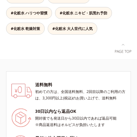
感のある肌へ導きます。さらに、水
にうるおいを与え、うるおいに満ち
でも油でもない第3の成分、even
たハリツヤ肌へ導く保湿成分
#化粧水 ハリつや習慣
#化粧水 ニキビ・肌荒れ予防
wateroil（イーブンワテロイル）を
配合することにより、水でも油でも
実現できなかった、“濃密なうるお
#化粧水 乾燥対策
#化粧水 大人世代に人気
い感”と“ベタつかない”、相反する2
つの感触の両立に成功。ごわつく年
齢肌を柔肌に整え、未体験の肌感触
を叶えます。*1 保湿*2 年齢に応じ
たお手入れ *3 D.N.A.＝Daily New
Approach*4 HSP含有酵母エキス＝
保湿成分*5 角層内
送料無料
初めての方は、全国送料無料、2回目以降のご利用の方
は、3,300円以上(税込)のお買い上げで、送料無料
30日以内なら返品OK
開封後でも発送日から30日以内であれば返品可能
※商品返送料はオルビスが負担いたします