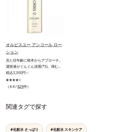
グケアを応援します。*1 メラニン
与え若々しい印象*3 首のうるおい
に満ちた美しい肌へと導きます。ポ
だけでなく、メラニンが蓄積しがち
の生成を抑え、シミ・ソバカスを防
ケアとして*4 ナイアシンアミド
ーラ・オルビスグループ独自の肌荒
な年齢肌の“メラニンメタボ(*4)”に
ぐ（ウォッシュ除く）*2 オルビス
れ防止有効成分として、「DF-パン
アプローチして、澄みわたる美肌を
内スキンケアシリーズの保湿力*3
テノール(*3)」を国内唯一(*4)、高
目指します。*1 メラニンの生成を
年齢に応じたお手入れのこと*4 う
濃度で配合。角層のバリア機能にア
抑え、シミ・ソバカスを防ぐ*2 角
るおいによる*5 乾燥、ハリ・ツヤ
プローチして肌荒れを防ぎ、肌不調
層まで*3 年齢を重ねた肌*4 メラニ
のなさ*6 乾燥による*7 保湿成分*8
にゆらがない肌を叶えます。そし
ンが過剰に生成する状態
ロニセラカエルレア果汁、ノバラエ
オルビスユー アンコール ロー
て、独自研究に基づいたアプローチ
キス配合＝うるおいを与えハリと透
ション
成分「MCアクティベーター
明感に満ちた肌へ導く保湿成分*9
見た目年齢に根本からアプローチ。
(*5)」。肌のうるおいを引き出し・
メマツヨイグサ抽出液、スイカズラ
濃密液がぐんぐん浸透(*5)、弾むよ
高めて、ハリ感あふれる肌へと導き
エキス配合＝角層のすみずみまで水
うな素肌へ。諦めかけていたハリ不
税込3,300円～
ます。うるおいに満ちたゆらがない
分・油分を保ち、ハリ・ツヤを与え
足、うるおい低下に先端科学ケア
肌をご体感いただくために設計され
る保湿成分*10 気持ちのこと各商品
(*1)でアプローチするエイジングケ
た3ステップで、いつも力強く美し
（4.4 /
829
件）
の詳しい情報は商品ページをご覧く
ア(*2)シリーズ。弾むような若々し
くあり続けるあなたを応援します。
ださい。・BEAUTY夏祭りは、こち
い肌を目指します。D.N.A.(*3) ヒビ
*1 肌にうるおいが満ち、維持され
ら
スエキスとHSP（ヒートショックプ
ている状態*2 年齢に応じたお手入
関連タグで探す
ロテイン）(*4)の合わせ技で、目
れのこと*3 デクスパンテノール
元、フェイスラインなど、年齢を重
W*4 2022年5月 Mintel社データベ
ねるにつれハリ不足、うるおい低下
ース及び先行技術調査による当社調
を感じやすい部位に働きかけ、ハリ
#化粧水 さっぱり
#化粧水 スキンケア
べ*5 オトギリソウエキス配合＝肌