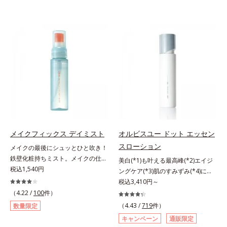
メイクフィックス デイミスト
オルビスユー ドット エッセン
スローション
メイクの最後にシュッとひと吹き！
鉄壁化粧持ちミスト。メイクの仕上
美白(*1)も叶える最高峰(*2)エイジ
げにシュッとひと吹き。肌とメイク
税込1,540円
ングケア(*3)肌のすみずみ(*4)にし
の密着感をピタッと高め、メイクく
みわたるうるおい充満ローション。
税込3,410円～
ずれを防ぎ、化粧持ちをアップさせ
ハリも透明感(*5)も結果主義。年齢
（4.22 /
100
件）
るミストタイプの化粧水です。くず
サイン(*6)の因子に着目した肌科学
（4.43 /
719
件）
数量限定
れ防止成分(*1)を含む層と美容成分
エイジングケア(*3)シリーズ。オル
キャンペーン
通販限定
(*2)を含む水層の2層タイプ。よく
ビスユー ドットシリーズは、年齢