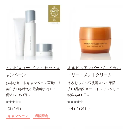
振って混ぜると、美容成分がくずれ
による肌悩み一つ一つを対処するの
防止成分を包み込み、メイクの上に
ではなく、肌で起きていることの根
ピタッと密着。くずれ防止成分が
本原因に着目。加齢とともに現れる
汗・水・皮脂をはじきながら、美容
年齢サインについて研究を進めたと
成分がうるおいをキープ。Wの機能
ころ、弾力感のない状態である「ハ
でメイクをくずさずガードします。
リのなさ」や、くすみ(*7)などが現
さらに保湿成分配合でうるおい感が
れている状態である「透明感のな
続き、エアコンなどによる乾燥も防
さ」が、大人の肌印象に大きな影響
ぎます。*1 トリメチルシロキシケ
を与えていることがわかりました。
イ酸、ジメチコン配合＝汗や水、皮
そこでオルビスユー ドットシリー
脂をはじき、メイクくずれを防ぐ成
ズは美容成分(*8)として「G.D.F.ア
オルビスユー ドット セットキ
オルビスアンバー ヴァイタル
分*2 オリーブ葉エキス、ゴレンシ
クティベーター(*9)」を配合。そし
ャンペーン
トリートメントクリーム
葉エキス、加水分解ヒアルロン酸、
て、従来から配合している美白(*1)
異性化糖配合＝保湿成分【ご使用方
お得なセットキャンペーン実施中！
うるおってシワ改善＆シミ予防
有効成分「トラネキサム酸」を配合
法】2層タイプなので、必ず容器を
美白(*1)も叶える最高峰(*2)エイジ
(*1)1品6役 オールインワンクリー
しました。さらに、シリーズ共通の
よく振ってからお使いください。メ
ングケア(*3)。ハリも透明感(*4)も
税込12,980円～
ム。オルビスアンバーは、いつも⾃
税込4,400円～
美容成分「GLルートブースター
イクの仕上げに、顔から20cm程度
結果主義。年齢サイン(*5)の因子に
然体で美しくありたいと願う⼤⼈世
(*10)」を配合することで、肌のふ
離し、目と口を閉じて、顔全体に適
着目した肌科学エイジングケア(*3)
代に寄り添うブランドです。年齢印
っくら感や透明感を叶えます。美白
（3 /
1
件）
（4.3 /
361
件）
量吹きかけてください。（5～6プッ
シリーズ。オルビスユー ドットシ
象研究に基づいた肌サイエンスで、
ケアしながら多角的なエイジングケ
キャンペーン
通販限定
シュが目安）ミストを塗布後、肌に
リーズは、年齢による肌悩み一つ一
複合的なお悩みにアプローチ。大人
アが叶うシリーズに。3ステップで
触れずに乾くまでそのままお待ちく
つを対処するのではなく、肌で起き
世代の肌に向き合い、手軽なお手入
上向き(*11)のハリと透明感を。効