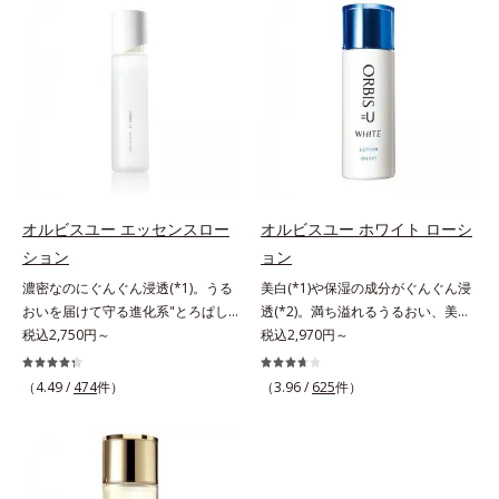
ださい。
ていることの根本原因に着目。加齢
れで賢いケアを。ライフスタイルに
果的なシナジー設計で、あなたのエ
とともに現れる年齢サイン(*5)につ
なじむ、若々しい印象(*2)作りのサ
イジングケアを応援します。*1 メ
いて研究を進めたところ、弾力感の
ポートをします。オルビスアンバー
ラニンの生成を抑え、シミ・ソバカ
ない状態である「ハリのなさ」や、
ヴァイタルトリートメントクリーム
スを防ぐ（ウォッシュを除く）*2
くすみ(*6)などが現れている状態で
「オルビスアンバー ヴァイタルト
オルビス内スキンケアシリーズの保
ある「透明感のなさ」が現れること
リートメントクリーム」は、1品
湿力*3 年齢に応じたお手入れのこ
で大人の肌印象に大きな影響を与え
で、化粧水、クリーム、シワ改善・
と*4 角層まで*5 うるおいによ
ていることが分かりました。そこで
美白(*1)美容液、乳液・保湿液、ネ
る*6 乾燥、ハリ・ツヤのなさ
オルビスユー ドットシリーズは美
ッククリーム(*3)、パックの6役を
*7 乾燥による*8 保湿成分*9
容成分(*7)として「G.D.F.アクティ
担い、複合的にアプローチ。Wナイ
ロニセラカエルレア果汁、ノバラエ
オルビスユー エッセンスロー
オルビスユー ホワイト ローシ
ベーター(*8)」を配合。そして、従
アシン(*4)によるシワ改善・シミ予
キス配合＝うるおいを与えハリと透
ション
ョン
来から配合している美白有効成分
防に加え、複合成分コラーゲンコン
明感に満ちた肌へ導く保湿成分
濃密なのにぐんぐん浸透(*1)。うる
美白(*1)や保湿の成分がぐんぐん浸
「トラネキサム酸」を配合しまし
プレックスSPが肌のハリを徹底サポ
*10 メマツヨイグサ抽出液、スイ
おいを届けて守る進化系"とろぱし
透(*2)。満ち溢れるうるおい、美肌
た。さらに、シリーズ共通の美容成
ート。肌なじみのよいクリーム構造
カズラエキス配合＝角層のすみずみ
ゃ"ローション。7000種を超える成
税込2,750円～
がやみつきに。若々しく透明感のあ
税込2,970円～
分(*7)「GLルートブースター(*9)」
で角層まで保湿成分が浸透し、うる
まで水分・油分を保ち、ハリ・ツヤ
分から厳選し、「うるおいの質
る美肌を構成する要素と、年齢肌
を配合することで、肌のふっくら感
おいをギュッと閉じ込めます。洗顔
を与える保湿成分*11 気持ちのこ
(*1)」に着目した初期エイジングケ
(*3)のメラニン生成にアプローチし
や透明感を叶えます。美白ケアしな
の後、これ1品だけでマルチにケ
と
（4.49 /
474
件）
（3.96 /
625
件）
ア(*2)シリーズオルビスユーは肌本
て、明るくなめらかな肌へ導くスキ
がら多角的なエイジングケアが叶う
ア。うるおいのベールで守られた、
来のうるおいやバリア機能にアプロ
ンケアシリーズです。「オルビスユ
シリーズに。3ステップで上向き
ハリ感のあるなめらかな肌を叶えま
ーチする初期エイジングケアシリー
ー」の理論を応用し、全方位的に肌
(*10)のハリと透明感を。効果的な
す。*1 メラニンの生成を抑え、シ
ズです。「うるおいの質」に着目
の底上げを図ります。さらに、シミ
シナジー設計で、あなたのエイジン
ミ・ソバカスを防ぐ*2 肌にハリを
し、肌荒れを予防しながらうるおい
と年齢の関係に着目。点在するシミ