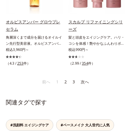
で大人の肌印象に大きな影響を与え
で、化粧水、クリーム、シワ改善・
と*4 角層まで*5 うるおいによ
湿力*3 年齢に応じたお手入れのこ
ていることが分かりました。そこで
美白(*1)美容液、乳液・保湿液、ネ
る*6 乾燥、ハリ・ツヤのなさ
と*4 剥がれずに肌に蓄積した古い
オルビスユー ドットシリーズは美
ッククリーム(*3)、パックの6役を
*7 乾燥による*8 保湿成分*9
角層*5 乾燥による*6 洗浄によ
容成分(*7)として「G.D.F.アクティ
担い、複合的にアプローチ。Wナイ
ロニセラカエルレア果汁、ノバラエ
る物理的効果*7 うるおいによる
オルビスアンバー グロウプレ
スカルプ リファイニングシリ
ベーター(*8)」を配合。そして、従
アシン(*4)によるシワ改善・シミ予
キス配合＝うるおいを与えハリと透
*8 乾燥、ハリ・ツヤのなさ*9
セラム
ーズ
来から配合している美白有効成分
防に加え、複合成分コラーゲンコン
明感に満ちた肌へ導く保湿成分
保湿成分*10 ロニセラカエルレア
角層深くまで成分を届けるオイルイ
髪と頭皮をエイジングケア。ハリ・
「トラネキサム酸」を配合しまし
プレックスSPが肌のハリを徹底サポ
*10 メマツヨイグサ抽出液、スイ
果汁、ノバラエキス配合＝うるおい
ン先行型美容液。オルビスアンバー
コシを体感！艶やかなふんわりボリ
た。さらに、シリーズ共通の美容成
ート。肌なじみのよいクリーム構造
カズラエキス配合＝角層のすみずみ
を与えハリと透明感に満ちた肌へ導
は、いつも⾃然体で美しくありたい
税込3,960円～
ューム美髪へ。「抜け毛が目立つ」
税込990円～
分(*7)「GLルートブースター(*9)」
で角層まで保湿成分が浸透し、うる
まで水分・油分を保ち、ハリ・ツヤ
く保湿成分*11 メマツヨイグサ抽
と願う⼤⼈世代に寄り添うブランド
「ボリュームがない」「ハリ・コシ
を配合することで、肌のふっくら感
おいをギュッと閉じ込めます。洗顔
を与える保湿成分*11 気持ちのこ
出液、スイカズラエキス配合＝角層
です。年齢印象研究に基づいた肌サ
がない」という年齢による3大髪悩
や透明感を叶えます。美白ケアしな
の後、これ1品だけでマルチにケ
と
のすみずみまで水分・油分を保ち、
（4.3 /
253
件）
（2.99 /
354
件）
イエンスで、複合的なお悩みにアプ
みには、スカルプ リファイニング
がら多角的なエイジングケアが叶う
ア。うるおいのベールで守られた、
ハリ・ツヤを与える保湿成分*12
ローチ。大人世代の肌に向き合い、
シリーズを！髪と地肌をエイジング
シリーズに。3ステップで上向き
ハリ感のあるなめらかな肌を叶えま
気持ちのこと
手軽なお手入れで賢いケアを。ライ
ケア(*1)する、オルビスの頭皮ケア
(*10)のハリと透明感を。効果的な
す。*1 メラニンの生成を抑え、シ
前へ
1
2
3
次へ
フスタイルになじむ、若々しい印象
シリーズです。地肌と髪をすこやか
シナジー設計で、あなたのエイジン
ミ・ソバカスを防ぐ*2 肌にハリを
(*1)作りのサポートをします。オル
に保つ「3Dプロテクト成分(*2)」
グケアを応援します。*1 メラニン
与え若々しい印象*3 首のうるおい
ビスアンバー グロウプレセラムオ
と、うるおったツヤ髪に導く「ブレ
の生成を抑え、シミ・ソバカスを防
ケアとして*4 ナイアシンアミド
関連タグで探す
イルイン先⾏型美容液「オルビスア
ンドボタニカルエキス(*2)」を配
ぐ（ウォッシュ除く）*2 オルビス
ンバー グロウプレセラム」は、オ
合。艶やかな、ふんわりボリューム
内スキンケアシリーズの保湿力*3
イル成分(*2)が肌に素早くなじみ、
美髪へ導きます。翌朝の手ぐしで納
年齢に応じたお手入れのこと*4 う
肌をやわらかくしながら角層まで浸
得できる、褒められ髪をご体感くだ
るおいによる*5 乾燥、ハリ・ツヤ
#洗顔料 エイジングケア
#ベースメイク 大人世代に人気
透。ADセラミドミックスが肌をす
さい。*1 年齢に応じたお手入れの
のなさ*6 乾燥による*7 保湿成分*8