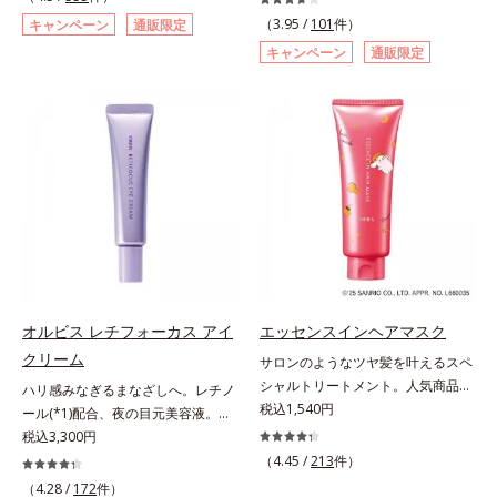
*2 年齢に応じたお手入れのこと
洗顔料 ⇒ 化粧水 ⇒ 保湿液 ⇒オル
自研究で見出した、速攻型ナイアシ
巻の洗浄力と保湿力を叶え、毛穴目
とばし、くすみや凹凸も軽やかにカ
（3.95 /
101
件）
キャンペーン
通販限定
*3 デクスパンテノールW*4
ビス リンクルブライトUVプロテク
ンアミド複合体(*2)と浸透サポート
立ち(*6)や乾燥によるくすみをケア
バー。さらに厚みのあるテクスチャ
キャンペーン
通販限定
2022年5月 Mintel社データベース及
ター N各商品の詳しい情報は商品ペ
成分(*4)を配合。シワ改善・美白の
し、毎日のメイクが楽しくなる晴れ
ーが均一にのび広がり、しっかりカ
び先行技術調査による当社調べ*5
ージをご覧ください。・BEAUTY夏
有効成分「ナイアシンアミド」の浸
やかな肌に導きます。*1 ポーラ化
バーしながらも自然な仕上がりで
オトギリソウエキス配合＝肌にうる
祭りは、こちら
透スピードがアップ(*5)し、浸透し
成独自の（Ｃ１２－２０）アルキル
す。年齢肌による黄ぐすみや血色の
おいを与え、うるおいに満ちたハリ
にくい大人肌の深く(*3)まで素早く
グルコシド（保湿）で形成するミセ
悪さに対応した色設計で、白浮きせ
ツヤ肌へ導く保湿成分アレルギーテ
届けます。真皮のコラーゲン産生を
ルから、汚れをはね返す水の膜をつ
ずパッと明るい印象を叶えます。こ
スト済＝全ての方にアレルギーが起
促進し、年齢とともに刻まれる深い
くる技術が日本初（2024年12月時
れ1本で、日中美容クリーム・日焼
こらないということではありませ
悩みのシワを改善しながら、過剰な
点、J－GLOBALによる自社調べ）
け止め・化粧下地・カラーコントロ
ん。
メラニン生成を防ぎ未来のシミ・ソ
*2 オルビス内でかつてないオイル
ール・コンシーラー・パウダー・フ
バカスを予防します。さらに独自研
クレンジングのこと*3 ポーラ化成
ァンデーションの7役を兼ねる多機
究に基づいた浸透型ハリ保湿成分
独自の（Ｃ１２－２０）アルキルグ
能BB。慌ただしい朝でもパパッと
(*6)で大人肌にハリ感をプラス。す
ルコシド（保湿）で形成するミセル
塗るだけで、厚塗り感のない、自然
るっと伸び広がるテクスチャー
*4 炭酸ジカプリリル*5 乾燥や汚れ
なツヤめきのある美肌に整えます。
オルビス レチフォーカス アイ
エッセンスインヘアマスク
で、"顔全体にご使用いただける設
による*6 キメの乱れによる＜使用
*1 年齢を重ねた肌*2 オルビス内BB
クリーム
サロンのようなツヤ髪を叶えるスペ
計"。見えているシワはもちろん、
量目安＞適量＜使用ステップ＞オル
クリームのカバー力
シャルトリートメント。人気商品
自分では気づきにくい死角のシワの
ビス ザ クレンジング オイル ⇒
ハリ感みなぎるまなざしへ。レチノ
「エッセンスインヘアミルク」と同
税込1,540円
改善にも効果を発揮します。*1 メ
洗顔料 ⇒ 化粧水 ⇒ 保湿液
ール(*1)配合、夜の目元美容液。オ
じシリーズの、お風呂で美しいツヤ
ラニンの生成を抑え、シミ・ソバカ
※W洗顔が必要です＜使用方法＞1.
ルビスの目元技術を結集し、ハリ感
税込3,300円
髪を叶えるスペシャルヘアマスクで
スを防ぐ*2 ナイアシンアミド（有
適量（2プッシュ程度）をとり、手
みなぎるまなざしへ。レチノール
（4.45 /
213
件）
す。シャンプー後のまっさらな髪の
効成分）、水添大豆リン脂質、フィ
のひら全体にさっと広げます。2.肌
(*1)配合の目元美容液です。目元悩
（4.28 /
172
件）