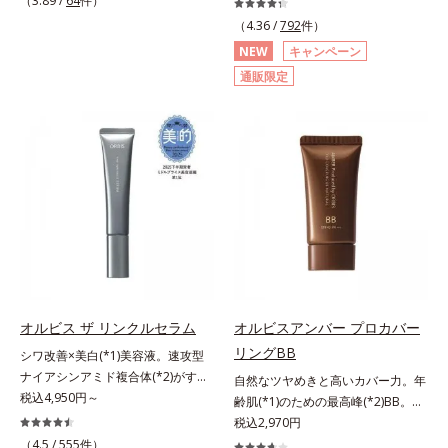
（3.89 /
64
件）
シリーズオルビスユーは肌本来のう
重ね、落ちにくくのびのよいみずみ
角的なエイジングケアが叶うシリー
悩みに着目したクレンジングオイル
（4.36 /
792
件）
るおいやバリア機能にアプローチす
ずしいテクスチャーを追求しまし
ズに。3ステップで上向き(*10)のハ
です。日本初・超微粒子技術(*1)
NEW
キャンペーン
る初期エイジングケアシリーズで
た。まるで美容液級のなめらかさで
リと透明感を。効果的なシナジー設
で、さっと塗り広げるだけで濃いメ
通販限定
す。「うるおいの質」に着目し、肌
肌にぴったり密着し、SPF50+・
計で、あなたのエイジングケアを応
イクはもちろん毛穴悩みも取り去
荒れを予防しながらうるおいに満ち
PA++++という高い紫外線カット力
援します。*1 メラニンの生成を抑
り、一瞬で気持ちのいい素肌へ。ス
た美しい肌へと導きます。ポーラ・
ながら、白浮きしにくい処方に。シ
え、シミ・ソバカスを防ぐ（ウォッ
キンケア0番目に、かつてないクレ
オルビスグループ独自の肌荒れ防止
ワ改善・美白を叶えながら、紫外線
シュ除く）*2 オルビス内スキンケ
ンジング(*2)をご用意しました。ポ
有効成分として、「DF-パンテノー
を味方にしてあなたの肌を守る最高
アシリーズの保湿力*3 年齢に応じ
ーラ化成は独自の先端研究により、
ル(*3)」を国内唯一(*4)、高濃度で
峰顔用日焼け止めです。*1 メラニ
たお手入れのこと*4 うるおいによ
ナノバブルよりも小さい超微粒子
配合。角層のバリア機能にアプロー
ンの生成を抑え、シミ・ソバカスを
る*5 乾燥、ハリ・ツヤのなさ
(*3)をクレンジングに搭載すること
チして肌荒れを防ぎ、肌不調にゆら
防ぐ*2 化粧膜のくずれにくさ、肌
*6 乾燥による*7 保湿成分*8
に成功。毛穴よりはるかに小さい超
がない肌を叶えます。そして、独自
をうるおして保護すること*3 オル
ロニセラカエルレア果汁、ノバラエ
微粒子とオイルが肌と汚れの間に入
研究に基づいたアプローチ成分
ビス内最高の紫外線カットレベル*4
キス配合＝うるおいを与えハリと透
り込み、小さくばらけて肌表面にう
「MCアクティベーター(*5)」。肌
紫外線に瞬時に反応して、膜が厚く
明感に満ちた肌へ導く保湿成分*9
るおいベールを形成。これにより、
のうるおいを引き出し・高めて、ハ
なり始めることおよび表面に新たな
メマツヨイグサ抽出液、スイカズラ
洗い流した瞬間に汚れが肌に再付着
オルビス ザ リンクルセラム
オルビスアンバー プロカバー
リ感あふれる肌へと導きます。うる
膜ができ始めることで膜が強くくず
エキス配合＝角層のすみずみまで水
することを防止し、細かい毛穴汚れ
リングBB
おいに満ちたゆらがない肌をご体感
れにくくなり、密閉することで保湿
分・油分を保ち、ハリ・ツヤを与え
シワ改善×美白(*1)美容液。速攻型
をごっそりするん！角栓溶解オイル
いただくために設計された3ステッ
成分を浸透促進すること（角層ま
る保湿成分*10 気持ちのことアレ
ナイアシンアミド複合体(*2)がすば
(*4)が詰まりや黒ずみも溶かして、
自然なツヤめきと高いカバー力。年
プで、いつも力強く美しくあり続け
で）*5 保湿成分*6 角層まで＜使用
ルギーテスト済＝全ての方にアレル
やく浸透(*3)。ピンと、パッと。大
税込4,950円～
毛穴の目立ちにくいすべすべ肌に洗
齢肌(*1)のための最高峰(*2)BB。年
るあなたを応援します。*1 肌にう
量目安＞大きめのパール1粒程度
ギーが起こらないということではあ
人の肌にハリ感を。シワ改善×美白
い上げます。大人肌のためのくすみ
齢肌(*1)のための最高峰(*2)BBクリ
税込2,970円
るおいが満ち、維持されている状態
※全顔使用の場合＜使用ステップ＞
りません。
(*1)美容液。ポーラ化成 研究所の独
(*5)を晴らすアプローチによって圧
ームです。肌のアラを光でふわりと
（4.5 /
555
件）