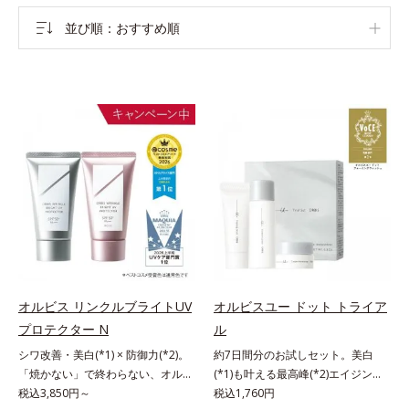
並び順
おすすめ順
オルビス リンクルブライトUV
オルビスユー ドット トライア
プロテクター N
ル
シワ改善・美白(*1) × 防御力(*2)。
約7日間分のお試しセット。美白
「焼かない」で終わらない、オルビ
(*1)も叶える最高峰(*2)エイジング
ス最高峰(*3)日焼け止め。シワ改
税込3,850円～
ケア(*3)。ハリも透明感(*4)も結果
税込1,760円