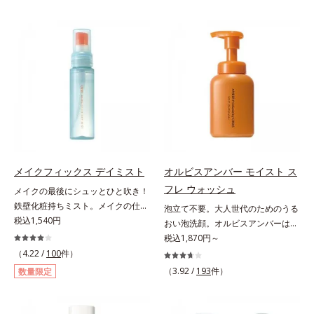
内部の通り道を押し広げて、毛髪補
トステロール、水（基剤）、
の上で軽くらせんを描くように、メ
みをマルチにケアするレチノール
修成分(*1)が髪の内部まで浸透。さ
BG（保湿）*3 角層まで*4 K石けん
イクとよくなじませます。※落ちに
と、ハリ感をサポートするペプチド
らに毛髪保護成分がダメージを受け
素地、ホホバアルコール、トリステ
くいメイクを落とす際は、乾いた手
(*2)の2種の成分が深いうるおいを
ている部位に吸着して、キューティ
アリン酸デカグリセリル（基剤）*5
にとり、メイクとしっかりなじませ
与え、湧き上がるようなハリ感を呼
クル表面をリペア。髪の内外にアプ
角層の範囲内における自社従来品処
てください。3.メイクとなじんだ
び覚まします。ハリ膜がのび広が
ローチして、乾燥などの外的刺激か
方との比較*6 ドクダミエキス、シ
ら、水またはぬるま湯でよく洗い流
り、肌表面にピン！としたハリ感を
ら守り抜き、ダメージ(*2)を立て直
クロヘキサンジカルボン酸ビスエト
します。4.その後、洗顔料で洗顔し
与え、さらに疑似セラミド(*3)が角
し(*3)ます。お風呂でシャンプー後
キシジグリコール（保湿）＜使用量
てください。各商品の詳しい情報は
層の隙間に浸透(*4)。夜のスキンケ
に適量を髪になじませ、置き時間は
目安＞パール1粒程度＜ご使用ステ
商品ページをご覧ください。・
アの最後にプラスすることで乾燥に
0秒。なじませてすぐに洗い流す手
ップ＞洗顔料 ⇒ 化粧水 ⇒ ザ リン
BEAUTY夏祭りは、こちら
よる小ジワを目立たなくし、ハリ感
軽さで、毛先までするんっとまとま
クルセラム ⇒ 保湿液＜1商品あたり
みなぎる目元を目指します。*1 レ
る、まるでサロン帰りのようなうる
の使用回数＞通常サイズ：約90回
チノール配合＝保湿成分*2 パルミ
メイクフィックス デイミスト
オルビスアンバー モイスト ス
おうツヤ髪を叶えます。*1 毛髪補
（1.5ヵ月程度）ラージサイズ：約
トイルトリペプチド－5配合＝保湿
フレ ウォッシュ
メイクの最後にシュッとひと吹き！
修成分（イソステアリン酸、イソス
180回（3ヵ月程度）各商品の詳し
成分*3 ラウロイルグルタミン酸ジ
鉄壁化粧持ちミスト。メイクの仕上
泡立て不要。大人世代のためのうる
テアロイル加水分解コラーゲン、イ
い情報は商品ページをご覧くださ
（フィトステリル/オクチルドデシ
げにシュッとひと吹き。肌とメイク
税込1,540円
おい泡洗顔。オルビスアンバーは、
ソステアロイル加水分解シルク、ス
い。・BEAUTY夏祭りは、こちら
ル）配合＝保湿成分*4 角層まで
の密着感をピタッと高め、メイクく
いつも⾃然体で美しくありたいと願
税込1,870円～
フィンゴ糖脂質、トコフェロール、
ずれを防ぎ、化粧持ちをアップさせ
う⼤⼈世代に寄り添うブランドで
（4.22 /
100
件）
グリセリン、糖脂質、BG、イソス
るミストタイプの化粧水です。くず
す。年齢印象研究に基づいた肌サイ
テアリン酸、イソステアロイル加水
（3.92 /
193
件）
数量限定
れ防止成分(*1)を含む層と美容成分
エンスで、複合的なお悩みにアプロ
分解コラーゲン、イソステアロイル
(*2)を含む水層の2層タイプ。よく
ーチ。大人世代の肌に向き合い、手
加水分解シルク、スフィンゴ糖脂
振って混ぜると、美容成分がくずれ
軽なお手入れで賢いケアを。ライフ
質、トコフェロール、グリセリン、