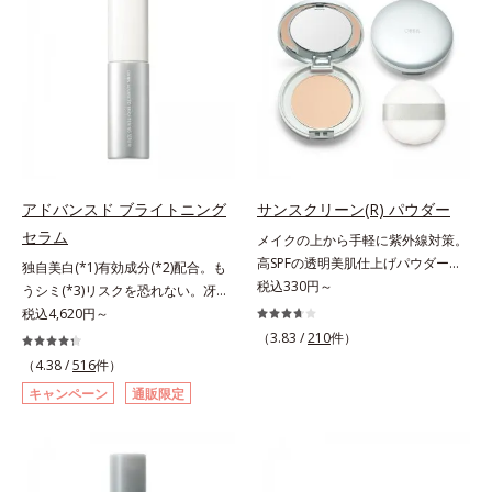
防止成分を包み込み、メイクの上に
スタイルになじむ、若々しい印象(*)
ヒアルロン酸ヒドロキシプロピルト
ピタッと密着。くずれ防止成分が
作りのサポートをします。* 肌にハ
リモニウム、フェノキシエタノー
汗・水・皮脂をはじきながら、美容
リを与え若々しい印象
ル）*2 髪の乾燥、乾燥によるパサ
成分がうるおいをキープ。Wの機能
つき*3 毛髪にうるおい、ハリを与
でメイクをくずさずガードします。
えること
さらに保湿成分配合でうるおい感が
続き、エアコンなどによる乾燥も防
ぎます。*1 トリメチルシロキシケ
イ酸、ジメチコン配合＝汗や水、皮
アドバンスド ブライトニング
サンスクリーン(R) パウダー
脂をはじき、メイクくずれを防ぐ成
セラム
メイクの上から手軽に紫外線対策。
分*2 オリーブ葉エキス、ゴレンシ
高SPFの透明美肌仕上げパウダー。
独自美白(*1)有効成分(*2)配合。も
葉エキス、加水分解ヒアルロン酸、
メイクの上から手を汚さずに紫外線
税込330円～
うシミ(*3)リスクを恐れない。冴え
異性化糖配合＝保湿成分【ご使用方
対策ができるUVカットパウダーで
わたる透明美肌(*4)へ。先端肌科学
税込4,620円～
法】2層タイプなので、必ず容器を
す。“素肌のようななめらかな軽
が導く、透明感あふれる輝き(*4)
よく振ってからお使いください。メ
（3.83 /
210
件）
さ”と“高いUVカット効果”の両立を
へ。今の自分の肌も未来の肌もあき
イクの仕上げに、顔から20cm程度
（4.38 /
516
件）
叶えました。持ち運びしやすいプレ
らめない、自分史上最高の冴えわた
離し、目と口を閉じて、顔全体に適
キャンペーン
通販限定
ストタイプ。外出先でも、メイクの
る透明美肌(*4)を目指すには、美肌
量吹きかけてください。（5～6プッ
上からササッとUVカットとお直し
の阻害要因となるうるおい不足やシ
シュが目安）ミストを塗布後、肌に
が同時にできるお役立ちアイテムで
ミを予防するお手入れを続けること
触れずに乾くまでそのままお待ちく
す。毛穴や色ムラをカバーしながら
が大切だと考えました。そこで、ポ
ださい。