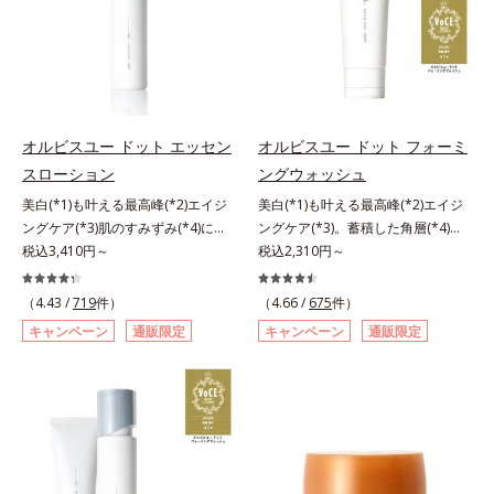
毛穴約1/1000ナノサイズの極小カ
ある「ハリのなさ」や、くすみ(*6)
品の詳しい情報は商品ページをご覧
プセルの表面は肌になじみやすい構
などが現れている状態である「透明
ください。・BEAUTY夏祭りは、こ
造(*4)。内包した美容成分(*5)の浸
感のなさ」が、大人の肌印象に大き
ちら
透をサポートし、角層すみずみをう
な影響を与えていることがわかりま
るおいで満たします。さらに“うる
した。そこでオルビスユー ドット
おいの通り道”を作って化粧水のな
シリーズは美容成分(*7)として
オルビスユー ドット エッセン
オルビスユー ドット フォーミ
じみ感をUP。化粧水前に使うこと
「G.D.F.アクティベーター(*8)」を
スローション
ングウォッシュ
で、普段の化粧水の手ごたえをより
配合。そして、従来から配合してい
美白(*1)も叶える最高峰(*2)エイジ
美白(*1)も叶える最高峰(*2)エイジ
実感できる、しっとり整った肌状態
る美白(*1)有効成分「トラネキサム
ングケア(*3)肌のすみずみ(*4)にし
ングケア(*3)。蓄積した角層(*4)を
へ。化粧水前に2プッシュ使うだけ
酸」を配合しました。さらに、シリ
みわたるうるおい充満ローション。
税込3,410円～
絡めとりくすみ(*5)を晴らす高密着
税込2,310円～
で、うるおいのすき間にぐんぐん入
ーズ共通の美容成分「GLルートブ
ハリも透明感(*5)も結果主義。年齢
マイルドピーリング(*6)洗顔料。ハ
り込み、うるおいで満ち満ちたハリ
ースター(*9)」を配合することで、
サイン(*6)の因子に着目した肌科学
リも透明感(*7)も結果主義。年齢サ
のある美肌へと整えます。*1 クチ
肌のふっくら感や透明感を叶えま
（4.43 /
719
件）
（4.66 /
675
件）
エイジングケア(*3)シリーズ。オル
イン(*8)の因子に着目した肌科学エ
ナシ果実エキス、ハトムギ種子エキ
す。美白ケアしながら多角的なエイ
キャンペーン
通販限定
キャンペーン
通販限定
ビスユー ドットシリーズは、年齢
イジングケア(*3)シリーズ。オルビ
ス、ユズ果実エキス、水添レシチ
ジングケアが叶うシリーズに。3ス
による肌悩み一つ一つを対処するの
スユー ドットシリーズは、年齢に
ン、フィトステロールズ、（Ｃ１２
テップで上向き(*10)のハリと透明
ではなく、肌で起きていることの根
よる肌悩み一つ一つを対処するので
－２０）アルキルグルコシドの組み
感を。効果的なシナジー設計で、あ
本原因に着目。加齢とともに現れる
はなく、肌で起きていることの根本
合わせが初（2023年4月 Mintel社デ
なたのエイジングケアを応援しま
年齢サインについて研究を進めたと
原因に着目。加齢とともに現れる年
ータベースによる当社調べ）*2 う
す。*1 メラニンの生成を抑え、シ
ころ、弾力感のない状態である「ハ
齢サインについて研究を進めたとこ
るおい不足など*3 お手入れのファ
ミ・ソバカスを防ぐ（ウォッシュを
リのなさ」や、くすみ(*7)などが現
ろ、弾力感のない状態である「ハリ
ーストステップのこと*4 細胞間脂
除く）*2 オルビス内スキンケアシ