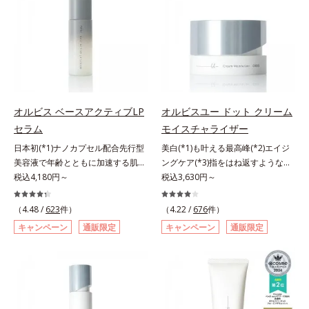
も、素肌のような透明美肌を叶える
ーラ・オルビスグループ独自の美白
秘密は「スムースヴェールパウダー
(*1)有効成分「m-ピクセノール（デ
(*1)」にあります。7種の球状粉体
クスパンテノールW）」を配合。シ
(*2)が凹凸を埋めて、肌に薄いヴェ
ミの原因になると考えられる“メラ
ールをかけるようにカバー。さらに
ニンの塊”を居座らせない(*1)、粉砕
板状粉体が光を反射して、すっぴん
と排出サポート(*5)の2ステップで
肌のようなナチュラルなツヤ感を演
メラニンの蓄積を抑え、シミ・ソバ
出します。また、皮脂を吸着する
カスを防ぎます。さらに、「アルテ
オルビス ベースアクティブLP
オルビスユー ドット クリーム
「あぶらとりパウダー(*3)」を配合
アネスレ(*6)」を配合し、うるおい
セラム
モイスチャライザー
し、くずれ＆テカリを防いでサラサ
に満ちた自分本来の澄み渡るような
ラ肌が長時間続きます。パウダータ
日本初(*1)ナノカプセル配合先行型
美白(*1)も叶える最高峰(*2)エイジ
透明感を目指します。手に取った
イプながら、SPF50+・PA++++。パ
美容液で年齢とともに加速する肌悩
ングケア(*3)指をはね返すような弾
時、なじませた時、後肌、と3段階
ウダーならではの軽いつけごこち
み(*2)にブレーキを。スキンケアの
税込4,180円～
力感が宿るハリ感 濃密フィットク
税込3,630円～
に変化するテクスチャーは、肌にす
で、日焼け止めが苦手な方にもおす
打ち止め感に。年齢とともに加速す
リーム。ハリも透明感(*4)も結果主
ばやくなじみ、毎日の美白ケアを楽
すめです。水や汗に強いスーパーウ
る肌悩み(*2)にブレーキをかけ、化
義。年齢サイン(*5)の因子に着目し
しくする使いごこちを叶えました。
（4.48 /
623
件）
（4.22 /
676
件）
ォータープルーフ(*4)だから、レジ
粧水前の土台(*3)づくりで、うるお
た肌科学エイジングケア(*3)シリー
*1 メラニンの蓄積を抑え、シミ・
キャンペーン
通販限定
キャンペーン
通販限定
ャーにも大活躍してくれます。*1
いに満ち満ちた内側から弾むような
ズ。オルビスユー ドットシリーズ
ソバカスを防ぐ*2 デクスパンテノ
シリカ、セルロース、窒化ホウ素配
ハリ肌へ。化粧水は二度塗りしない
は、年齢による肌悩み一つ一つを対
ールW*3 これからできるシミのこ
合＝セミマット肌を叶える球状と板
と不安…。いろいろケアしているの
処するのではなく、肌で起きている
と*4 うるおいによる透明感のある
状の粉体*2 シリカ6種類、セルロー
に、あと一歩肌悩みが晴れない…。
ことの根本原因に着目。加齢ととも
肌*5 ターンオーバーを促進して、
ス*3 シリカ配合＝皮脂を吸着する
そんな大人の肌悩みにアプローチす
に現れる年齢サインについて研究を
メラニンの塊を微細化すること*6
粉体*4 化粧持ち性能
る先行型美容液です。日本初(*1)、
進めたところ、弾力感のない状態で
アルテアエキス配合＝保湿成分各商