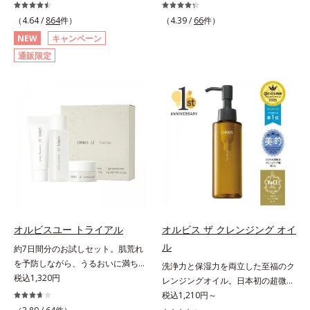
善・美白(*1) × 防御力(*2)「焼かな
主義。年齢サイン(*5)の因子に着目
い」で終わらないオルビス最高峰
した肌科学エイジングケア(*3)シリ
（4.64 /
864
件）
（4.39 /
66
件）
(*3)顔用日焼け止めです。ポーラ化
ーズ。オルビスユー ドットシリー
NEW
キャンペーン
成の独自研究による、紫外線に反応
ズは、年齢による肌悩み一つ一つを
通販限定
して強固な膜を形成する技術「瞬間
対処するのではなく、肌で起きてい
オートディフェンステクノロジー
ることの根本原因に着目。加齢とと
(*4)」を搭載。紫外線を浴びた膜が
もに現れる年齢サイン(*5)について
厚く強靭に進化することで、紫外線
研究を進めたところ、弾力感のない
が強い環境でも汗やくずれから肌を
状態である「ハリのなさ」や、くす
守り、美容成分(*5)の浸透を促進
み(*6)などが現れている状態である
(*6)します。有効成分「ナイアシン
「透明感のなさ」が現れることで大
アミド」配合。真皮のコラーゲン産
人の肌印象に大きな影響を与えてい
生を促進し今あるシワを改善。メラ
ることが分かりました。そこでオル
ニンの受け渡しを抑制することで、
ビスユー ドットシリーズは美容成
未来のシミ・ソバカスも予防しま
分(*7)として「G.D.F.アクティベー
す。今あるシワも未来のシミにもア
ター(*8)」を配合。そして、従来か
オルビスユー トライアル
オルビス ザ クレンジング オイ
プローチ。保湿成分が日中の肌にも
ら配合している美白有効成分「トラ
ル
約7日間分のお試しセット。肌荒れ
うるおいを与え、明るくなめらかな
ネキサム酸」を配合しました。さら
を予防しながら、うるおいに満ちた
肌へ導きます。さらに落ちにくくす
に、シリーズ共通の美容成分(*7)
洗浄力と保湿力を両立した至福のク
美しい肌へ。7000種を超える成分
税込1,320円
るとキシキシし、塗りごこちを優先
「GLルートブースター(*9)」を配合
レンジングオイル。日本初の超微粒
から厳選し、「うるおいの質(*1)」
すると膜がくずれやすくなる日焼け
することで、肌のふっくら感や透明
子技術(*1)が毛穴奥の微細な汚れに
税込1,210円～
に着目した初期エイジングケア(*2)
止めのジレンマを解消すべく試作を
感を叶えます。美白ケアしながら多
アプローチ。圧倒的な洗浄力と毛穴