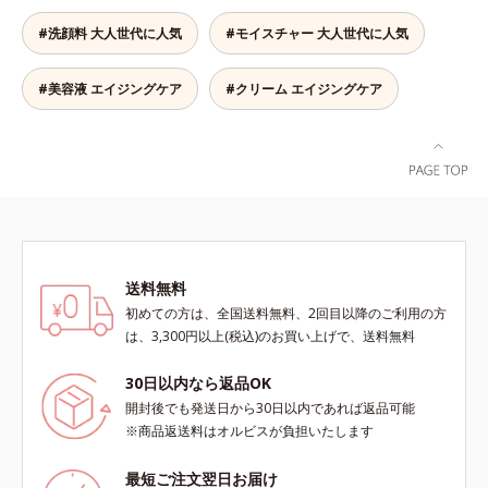
こやかに整え、うるおいを蓄える肌
こと *2 保湿成分
ロニセラカエルレア果汁、ノバラエ
#洗顔料 大人世代に人気
#モイスチャー 大人世代に人気
へと導きます。洗顔後すぐに使うこ
キス配合＝うるおいを与えハリと透
とで、あとのオールインワンクリー
明感に満ちた肌へ導く保湿成分*9
ムの肌なじみを高め、うるおいとツ
メマツヨイグサ抽出液、スイカズラ
#美容液 エイジングケア
#クリーム エイジングケア
ヤのある肌を叶えます。*1 肌にハ
エキス配合＝角層のすみずみまで水
リを与え若々しい印象*2 スクワラ
分・油分を保ち、ハリ・ツヤを与え
ン、トリ（カプリル酸／カプリン
る保湿成分*10 気持ちのこと各商品
酸）グリセリル＝肌をやわらかくほ
の詳しい情報は商品ページをご覧く
ぐす複合成分
ださい。・BEAUTY夏祭りは、こち
ら
送料無料
初めての方は、全国送料無料、2回目以降のご利用の方
は、3,300円以上(税込)のお買い上げで、送料無料
30日以内なら返品OK
開封後でも発送日から30日以内であれば返品可能
※商品返送料はオルビスが負担いたします
最短ご注文翌日お届け