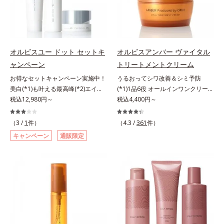
れている状態である「透明感のな
のなさ」や、くすみ(*5)などが現れ
質に類似した構造*5 保湿成分
リーズの保湿力*3 年齢に応じたお
さ」が、大人の肌印象に大きな影響
ている状態である「透明感のなさ」
手入れのこと*4 うるおいによる
を与えていることがわかりました。
が、大人の肌印象に大きな影響を与
*5 乾燥、ハリ・ツヤのなさ*6
そこでオルビスユー ドットシリー
えていることがわかりました。そこ
乾燥による*7 保湿成分*8 ロニ
ズは美容成分(*8)として「G.D.F.ア
でオルビスユー ドットシリーズは
セラカエルレア果汁、ノバラエキス
オルビスユー ドット セットキ
オルビスアンバー ヴァイタル
クティベーター(*9)」を配合。そし
美容成分(*9)として「G.D.F.アクテ
配合＝うるおいを与えハリと透明感
ャンペーン
トリートメントクリーム
て、従来から配合している美白(*1)
ィベーター(*10)」を配合。そし
に満ちた肌へ導く保湿成分*9 メマ
お得なセットキャンペーン実施中！
うるおってシワ改善＆シミ予防
有効成分「トラネキサム酸」を配合
て、従来から配合している美白(*1)
ツヨイグサ抽出液、スイカズラエキ
美白(*1)も叶える最高峰(*2)エイジ
(*1)1品6役 オールインワンクリー
しました。さらに、シリーズ共通の
有効成分「トラネキサム酸」を配合
ス配合＝角層のすみずみまで水分・
ングケア(*3)。ハリも透明感(*4)も
税込12,980円～
ム。オルビスアンバーは、いつも⾃
税込4,400円～
美容成分「GLルートブースター
しました。さらに、シリーズ共通の
油分を保ち、ハリ・ツヤを与える保
結果主義。年齢サイン(*5)の因子に
然体で美しくありたいと願う⼤⼈世
(*10)」を配合することで、肌のふ
美容成分「GLルートブースター
湿成分*10 気持ちのこと
着目した肌科学エイジングケア(*3)
代に寄り添うブランドです。年齢印
っくら感や透明感を叶えます。美白
(*11)」を配合することで、肌のふ
（3 /
1
件）
（4.3 /
361
件）
シリーズ。オルビスユー ドットシ
象研究に基づいた肌サイエンスで、
ケアしながら多角的なエイジングケ
っくら感や透明感を叶えます。美白
キャンペーン
通販限定
リーズは、年齢による肌悩み一つ一
複合的なお悩みにアプローチ。大人
アが叶うシリーズに。3ステップで
ケアしながら多角的なエイジングケ
つを対処するのではなく、肌で起き
世代の肌に向き合い、手軽なお手入
上向き(*11)のハリと透明感を。効
アが叶うシリーズに。3ステップで
ていることの根本原因に着目。加齢
れで賢いケアを。ライフスタイルに
果的なシナジー設計で、あなたのエ
上向き(*12)のハリと透明感を。効
とともに現れる年齢サイン(*5)につ
なじむ、若々しい印象(*2)作りのサ
イジングケアを応援します。*1 メ
果的なシナジー設計で、あなたのエ
いて研究を進めたところ、弾力感の
ポートをします。オルビスアンバー
ラニンの生成を抑え、シミ・ソバカ
イジングケアを応援します。*1 メ
ない状態である「ハリのなさ」や、
ヴァイタルトリートメントクリーム
スを防ぐ（ウォッシュを除く）*2
ラニンの生成を抑え、シミ・ソバカ
くすみ(*6)などが現れている状態で
「オルビスアンバー ヴァイタルト
オルビス内スキンケアシリーズの保
スを防ぐ（ウォッシュを除く）*2
ある「透明感のなさ」が現れること
リートメントクリーム」は、1品
湿力*3 年齢に応じたお手入れのこ
オルビス内スキンケアシリーズの保