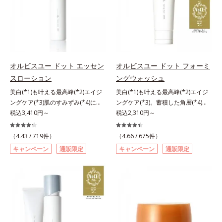
毛穴約1/1000ナノサイズの極小カ
ある「ハリのなさ」や、くすみ(*6)
品の詳しい情報は商品ページをご覧
プセルの表面は肌になじみやすい構
などが現れている状態である「透明
ください。・BEAUTY夏祭りは、こ
造(*4)。内包した美容成分(*5)の浸
感のなさ」が、大人の肌印象に大き
ちら
透をサポートし、角層すみずみをう
な影響を与えていることがわかりま
るおいで満たします。さらに“うる
した。そこでオルビスユー ドット
おいの通り道”を作って化粧水のな
シリーズは美容成分(*7)として
オルビスユー ドット エッセン
オルビスユー ドット フォーミ
じみ感をUP。化粧水前に使うこと
「G.D.F.アクティベーター(*8)」を
スローション
ングウォッシュ
で、普段の化粧水の手ごたえをより
配合。そして、従来から配合してい
美白(*1)も叶える最高峰(*2)エイジ
美白(*1)も叶える最高峰(*2)エイジ
実感できる、しっとり整った肌状態
る美白(*1)有効成分「トラネキサム
ングケア(*3)肌のすみずみ(*4)にし
ングケア(*3)。蓄積した角層(*4)を
へ。化粧水前に2プッシュ使うだけ
酸」を配合しました。さらに、シリ
みわたるうるおい充満ローション。
税込3,410円～
絡めとりくすみ(*5)を晴らす高密着
税込2,310円～
で、うるおいのすき間にぐんぐん入
ーズ共通の美容成分「GLルートブ
ハリも透明感(*5)も結果主義。年齢
マイルドピーリング(*6)洗顔料。ハ
り込み、うるおいで満ち満ちたハリ
ースター(*9)」を配合することで、
サイン(*6)の因子に着目した肌科学
リも透明感(*7)も結果主義。年齢サ
のある美肌へと整えます。*1 クチ
肌のふっくら感や透明感を叶えま
（4.43 /
719
件）
（4.66 /
675
件）
エイジングケア(*3)シリーズ。オル
イン(*8)の因子に着目した肌科学エ
ナシ果実エキス、ハトムギ種子エキ
す。美白ケアしながら多角的なエイ
キャンペーン
通販限定
キャンペーン
通販限定
ビスユー ドットシリーズは、年齢
イジングケア(*3)シリーズ。オルビ
ス、ユズ果実エキス、水添レシチ
ジングケアが叶うシリーズに。3ス
による肌悩み一つ一つを対処するの
スユー ドットシリーズは、年齢に
ン、フィトステロールズ、（Ｃ１２
テップで上向き(*10)のハリと透明
ではなく、肌で起きていることの根
よる肌悩み一つ一つを対処するので
－２０）アルキルグルコシドの組み
感を。効果的なシナジー設計で、あ
本原因に着目。加齢とともに現れる
はなく、肌で起きていることの根本
合わせが初（2023年4月 Mintel社デ
なたのエイジングケアを応援しま
年齢サインについて研究を進めたと
原因に着目。加齢とともに現れる年
ータベースによる当社調べ）*2 う
す。*1 メラニンの生成を抑え、シ
ころ、弾力感のない状態である「ハ
齢サインについて研究を進めたとこ
るおい不足など*3 お手入れのファ
ミ・ソバカスを防ぐ（ウォッシュを
リのなさ」や、くすみ(*7)などが現
ろ、弾力感のない状態である「ハリ
ーストステップのこと*4 細胞間脂
除く）*2 オルビス内スキンケアシ