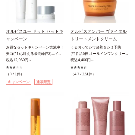
れている状態である「透明感のな
のなさ」や、くすみ(*5)などが現れ
質に類似した構造*5 保湿成分
リーズの保湿力*3 年齢に応じたお
さ」が、大人の肌印象に大きな影響
ている状態である「透明感のなさ」
手入れのこと*4 うるおいによる
を与えていることがわかりました。
が、大人の肌印象に大きな影響を与
*5 乾燥、ハリ・ツヤのなさ*6
そこでオルビスユー ドットシリー
えていることがわかりました。そこ
乾燥による*7 保湿成分*8 ロニ
ズは美容成分(*8)として「G.D.F.ア
でオルビスユー ドットシリーズは
セラカエルレア果汁、ノバラエキス
オルビスユー ドット セットキ
オルビスアンバー ヴァイタル
クティベーター(*9)」を配合。そし
美容成分(*9)として「G.D.F.アクテ
配合＝うるおいを与えハリと透明感
ャンペーン
トリートメントクリーム
て、従来から配合している美白(*1)
ィベーター(*10)」を配合。そし
に満ちた肌へ導く保湿成分*9 メマ
お得なセットキャンペーン実施中！
うるおってシワ改善＆シミ予防
有効成分「トラネキサム酸」を配合
て、従来から配合している美白(*1)
ツヨイグサ抽出液、スイカズラエキ
美白(*1)も叶える最高峰(*2)エイジ
(*1)1品6役 オールインワンクリー
しました。さらに、シリーズ共通の
有効成分「トラネキサム酸」を配合
ス配合＝角層のすみずみまで水分・
ングケア(*3)。ハリも透明感(*4)も
税込12,980円～
ム。オルビスアンバーは、いつも⾃
税込4,400円～
美容成分「GLルートブースター
しました。さらに、シリーズ共通の
油分を保ち、ハリ・ツヤを与える保
結果主義。年齢サイン(*5)の因子に
然体で美しくありたいと願う⼤⼈世
(*10)」を配合することで、肌のふ
美容成分「GLルートブースター
湿成分*10 気持ちのこと
着目した肌科学エイジングケア(*3)
代に寄り添うブランドです。年齢印
っくら感や透明感を叶えます。美白
(*11)」を配合することで、肌のふ
（3 /
1
件）
（4.3 /
361
件）
シリーズ。オルビスユー ドットシ
象研究に基づいた肌サイエンスで、
ケアしながら多角的なエイジングケ
っくら感や透明感を叶えます。美白
キャンペーン
通販限定
リーズは、年齢による肌悩み一つ一
複合的なお悩みにアプローチ。大人
アが叶うシリーズに。3ステップで
ケアしながら多角的なエイジングケ
つを対処するのではなく、肌で起き
世代の肌に向き合い、手軽なお手入
上向き(*11)のハリと透明感を。効
アが叶うシリーズに。3ステップで
ていることの根本原因に着目。加齢
れで賢いケアを。ライフスタイルに
果的なシナジー設計で、あなたのエ
上向き(*12)のハリと透明感を。効
とともに現れる年齢サイン(*5)につ
なじむ、若々しい印象(*2)作りのサ
イジングケアを応援します。*1 メ
果的なシナジー設計で、あなたのエ
いて研究を進めたところ、弾力感の
ポートをします。オルビスアンバー
ラニンの生成を抑え、シミ・ソバカ
イジングケアを応援します。*1 メ
ない状態である「ハリのなさ」や、
ヴァイタルトリートメントクリーム
スを防ぐ（ウォッシュを除く）*2
ラニンの生成を抑え、シミ・ソバカ
くすみ(*6)などが現れている状態で
「オルビスアンバー ヴァイタルト
オルビス内スキンケアシリーズの保
スを防ぐ（ウォッシュを除く）*2
ある「透明感のなさ」が現れること
リートメントクリーム」は、1品
湿力*3 年齢に応じたお手入れのこ
オルビス内スキンケアシリーズの保