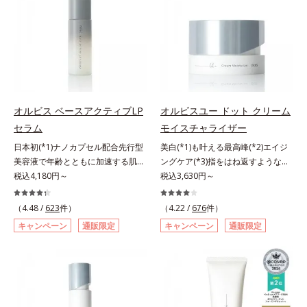
も、素肌のような透明美肌を叶える
ーラ・オルビスグループ独自の美白
秘密は「スムースヴェールパウダー
(*1)有効成分「m-ピクセノール（デ
(*1)」にあります。7種の球状粉体
クスパンテノールW）」を配合。シ
(*2)が凹凸を埋めて、肌に薄いヴェ
ミの原因になると考えられる“メラ
ールをかけるようにカバー。さらに
ニンの塊”を居座らせない(*1)、粉砕
板状粉体が光を反射して、すっぴん
と排出サポート(*5)の2ステップで
肌のようなナチュラルなツヤ感を演
メラニンの蓄積を抑え、シミ・ソバ
出します。また、皮脂を吸着する
カスを防ぎます。さらに、「アルテ
オルビス ベースアクティブLP
オルビスユー ドット クリーム
「あぶらとりパウダー(*3)」を配合
アネスレ(*6)」を配合し、うるおい
セラム
モイスチャライザー
し、くずれ＆テカリを防いでサラサ
に満ちた自分本来の澄み渡るような
ラ肌が長時間続きます。パウダータ
日本初(*1)ナノカプセル配合先行型
美白(*1)も叶える最高峰(*2)エイジ
透明感を目指します。手に取った
イプながら、SPF50+・PA++++。パ
美容液で年齢とともに加速する肌悩
ングケア(*3)指をはね返すような弾
時、なじませた時、後肌、と3段階
ウダーならではの軽いつけごこち
み(*2)にブレーキを。スキンケアの
税込4,180円～
力感が宿るハリ感 濃密フィットク
税込3,630円～
に変化するテクスチャーは、肌にす
で、日焼け止めが苦手な方にもおす
打ち止め感に。年齢とともに加速す
リーム。ハリも透明感(*4)も結果主
ばやくなじみ、毎日の美白ケアを楽
すめです。水や汗に強いスーパーウ
る肌悩み(*2)にブレーキをかけ、化
義。年齢サイン(*5)の因子に着目し
しくする使いごこちを叶えました。
（4.48 /
623
件）
（4.22 /
676
件）
ォータープルーフ(*4)だから、レジ
粧水前の土台(*3)づくりで、うるお
た肌科学エイジングケア(*3)シリー
*1 メラニンの蓄積を抑え、シミ・
キャンペーン
通販限定
キャンペーン
通販限定
ャーにも大活躍してくれます。*1
いに満ち満ちた内側から弾むような
ズ。オルビスユー ドットシリーズ
ソバカスを防ぐ*2 デクスパンテノ
シリカ、セルロース、窒化ホウ素配
ハリ肌へ。化粧水は二度塗りしない
は、年齢による肌悩み一つ一つを対
ールW*3 これからできるシミのこ
合＝セミマット肌を叶える球状と板
と不安…。いろいろケアしているの
処するのではなく、肌で起きている
と*4 うるおいによる透明感のある
状の粉体*2 シリカ6種類、セルロー
に、あと一歩肌悩みが晴れない…。
ことの根本原因に着目。加齢ととも
肌*5 ターンオーバーを促進して、
ス*3 シリカ配合＝皮脂を吸着する
そんな大人の肌悩みにアプローチす
に現れる年齢サインについて研究を
メラニンの塊を微細化すること*6
粉体*4 化粧持ち性能
る先行型美容液です。日本初(*1)、
進めたところ、弾力感のない状態で
アルテアエキス配合＝保湿成分各商