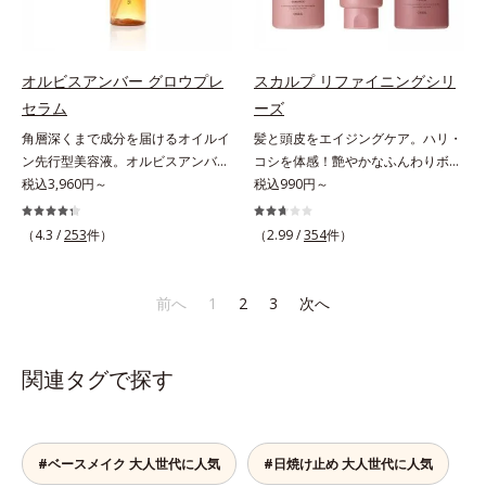
で大人の肌印象に大きな影響を与え
で、化粧水、クリーム、シワ改善・
と*4 角層まで*5 うるおいによ
湿力*3 年齢に応じたお手入れのこ
ていることが分かりました。そこで
美白(*1)美容液、乳液・保湿液、ネ
る*6 乾燥、ハリ・ツヤのなさ
と*4 剥がれずに肌に蓄積した古い
オルビスユー ドットシリーズは美
ッククリーム(*3)、パックの6役を
*7 乾燥による*8 保湿成分*9
角層*5 乾燥による*6 洗浄によ
容成分(*7)として「G.D.F.アクティ
担い、複合的にアプローチ。Wナイ
ロニセラカエルレア果汁、ノバラエ
る物理的効果*7 うるおいによる
オルビスアンバー グロウプレ
スカルプ リファイニングシリ
ベーター(*8)」を配合。そして、従
アシン(*4)によるシワ改善・シミ予
キス配合＝うるおいを与えハリと透
*8 乾燥、ハリ・ツヤのなさ*9
セラム
ーズ
来から配合している美白有効成分
防に加え、複合成分コラーゲンコン
明感に満ちた肌へ導く保湿成分
保湿成分*10 ロニセラカエルレア
角層深くまで成分を届けるオイルイ
髪と頭皮をエイジングケア。ハリ・
「トラネキサム酸」を配合しまし
プレックスSPが肌のハリを徹底サポ
*10 メマツヨイグサ抽出液、スイ
果汁、ノバラエキス配合＝うるおい
ン先行型美容液。オルビスアンバー
コシを体感！艶やかなふんわりボリ
た。さらに、シリーズ共通の美容成
ート。肌なじみのよいクリーム構造
カズラエキス配合＝角層のすみずみ
を与えハリと透明感に満ちた肌へ導
は、いつも⾃然体で美しくありたい
税込3,960円～
ューム美髪へ。「抜け毛が目立つ」
税込990円～
分(*7)「GLルートブースター(*9)」
で角層まで保湿成分が浸透し、うる
まで水分・油分を保ち、ハリ・ツヤ
く保湿成分*11 メマツヨイグサ抽
と願う⼤⼈世代に寄り添うブランド
「ボリュームがない」「ハリ・コシ
を配合することで、肌のふっくら感
おいをギュッと閉じ込めます。洗顔
を与える保湿成分*11 気持ちのこ
出液、スイカズラエキス配合＝角層
です。年齢印象研究に基づいた肌サ
がない」という年齢による3大髪悩
や透明感を叶えます。美白ケアしな
の後、これ1品だけでマルチにケ
と
のすみずみまで水分・油分を保ち、
（4.3 /
253
件）
（2.99 /
354
件）
イエンスで、複合的なお悩みにアプ
みには、スカルプ リファイニング
がら多角的なエイジングケアが叶う
ア。うるおいのベールで守られた、
ハリ・ツヤを与える保湿成分*12
ローチ。大人世代の肌に向き合い、
シリーズを！髪と地肌をエイジング
シリーズに。3ステップで上向き
ハリ感のあるなめらかな肌を叶えま
気持ちのこと
手軽なお手入れで賢いケアを。ライ
ケア(*1)する、オルビスの頭皮ケア
(*10)のハリと透明感を。効果的な
す。*1 メラニンの生成を抑え、シ
前へ
1
2
3
次へ
フスタイルになじむ、若々しい印象
シリーズです。地肌と髪をすこやか
シナジー設計で、あなたのエイジン
ミ・ソバカスを防ぐ*2 肌にハリを
(*1)作りのサポートをします。オル
に保つ「3Dプロテクト成分(*2)」
グケアを応援します。*1 メラニン
与え若々しい印象*3 首のうるおい
ビスアンバー グロウプレセラムオ
と、うるおったツヤ髪に導く「ブレ
の生成を抑え、シミ・ソバカスを防
ケアとして*4 ナイアシンアミド
関連タグで探す
イルイン先⾏型美容液「オルビスア
ンドボタニカルエキス(*2)」を配
ぐ（ウォッシュ除く）*2 オルビス
ンバー グロウプレセラム」は、オ
合。艶やかな、ふんわりボリューム
内スキンケアシリーズの保湿力*3
イル成分(*2)が肌に素早くなじみ、
美髪へ導きます。翌朝の手ぐしで納
年齢に応じたお手入れのこと*4 う
肌をやわらかくしながら角層まで浸
得できる、褒められ髪をご体感くだ
るおいによる*5 乾燥、ハリ・ツヤ
#ベースメイク 大人世代に人気
#日焼け止め 大人世代に人気
透。ADセラミドミックスが肌をす
さい。*1 年齢に応じたお手入れの
のなさ*6 乾燥による*7 保湿成分*8