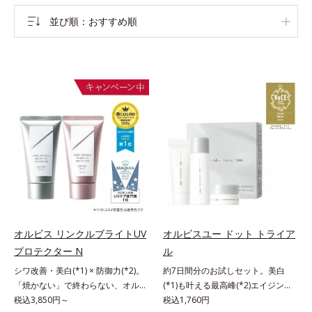
並び順
おすすめ順
オルビス リンクルブライトUV
オルビスユー ドット トライア
プロテクター N
ル
シワ改善・美白(*1) × 防御力(*2)。
約7日間分のお試しセット。美白
「焼かない」で終わらない、オルビ
(*1)も叶える最高峰(*2)エイジング
ス最高峰(*3)日焼け止め。シワ改
税込3,850円～
ケア(*3)。ハリも透明感(*4)も結果
税込1,760円