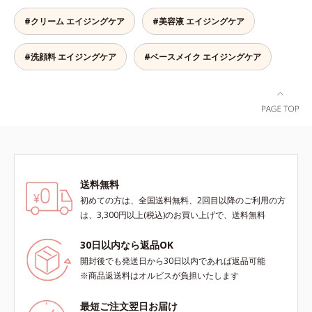
こやかに整え、うるおいを蓄える肌
こと *2 保湿成分
ロニセラカエルレア果汁、ノバラエ
#クリーム エイジングケア
#美容液 エイジングケア
へと導きます。洗顔後すぐに使うこ
キス配合＝うるおいを与えハリと透
とで、あとのオールインワンクリー
明感に満ちた肌へ導く保湿成分*9
ムの肌なじみを高め、うるおいとツ
メマツヨイグサ抽出液、スイカズラ
#洗顔料 エイジングケア
#ベースメイク エイジングケア
ヤのある肌を叶えます。*1 肌にハ
エキス配合＝角層のすみずみまで水
リを与え若々しい印象*2 スクワラ
分・油分を保ち、ハリ・ツヤを与え
ン、トリ（カプリル酸／カプリン
る保湿成分*10 気持ちのこと各商品
酸）グリセリル＝肌をやわらかくほ
の詳しい情報は商品ページをご覧く
ぐす複合成分
ださい。・BEAUTY夏祭りは、こち
ら
送料無料
初めての方は、全国送料無料、2回目以降のご利用の方
は、3,300円以上(税込)のお買い上げで、送料無料
30日以内なら返品OK
開封後でも発送日から30日以内であれば返品可能
※商品返送料はオルビスが負担いたします
最短ご注文翌日お届け