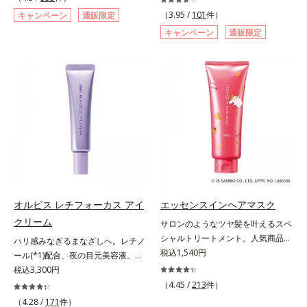
*2 年齢に応じたお手入れのこと
洗顔料 ⇒ 化粧水 ⇒ 保湿液 ⇒オル
自研究で見出した、速攻型ナイアシ
巻の洗浄力と保湿力を叶え、毛穴目
とばし、くすみや凹凸も軽やかにカ
（3.95 /
101
件）
キャンペーン
通販限定
*3 デクスパンテノールW*4
ビス リンクルブライトUVプロテク
ンアミド複合体(*2)と浸透サポート
立ち(*6)や乾燥によるくすみをケア
バー。さらに厚みのあるテクスチャ
キャンペーン
通販限定
2022年5月 Mintel社データベース及
ター N各商品の詳しい情報は商品ペ
成分(*4)を配合。シワ改善・美白の
し、毎日のメイクが楽しくなる晴れ
ーが均一にのび広がり、しっかりカ
び先行技術調査による当社調べ*5
ージをご覧ください。・BEAUTY夏
有効成分「ナイアシンアミド」の浸
やかな肌に導きます。*1 ポーラ化
バーしながらも自然な仕上がりで
オトギリソウエキス配合＝肌にうる
祭りは、こちら
透スピードがアップ(*5)し、浸透し
成独自の（Ｃ１２－２０）アルキル
す。年齢肌による黄ぐすみや血色の
おいを与え、うるおいに満ちたハリ
にくい大人肌の深く(*3)まで素早く
グルコシド（保湿）で形成するミセ
悪さに対応した色設計で、白浮きせ
ツヤ肌へ導く保湿成分アレルギーテ
届けます。真皮のコラーゲン産生を
ルから、汚れをはね返す水の膜をつ
ずパッと明るい印象を叶えます。こ
スト済＝全ての方にアレルギーが起
促進し、年齢とともに刻まれる深い
くる技術が日本初（2024年12月時
れ1本で、日中美容クリーム・日焼
こらないということではありませ
悩みのシワを改善しながら、過剰な
点、J－GLOBALによる自社調べ）
け止め・化粧下地・カラーコントロ
ん。
メラニン生成を防ぎ未来のシミ・ソ
*2 オルビス内でかつてないオイル
ール・コンシーラー・パウダー・フ
バカスを予防します。さらに独自研
クレンジングのこと*3 ポーラ化成
ァンデーションの7役を兼ねる多機
究に基づいた浸透型ハリ保湿成分
独自の（Ｃ１２－２０）アルキルグ
能BB。慌ただしい朝でもパパッと
(*6)で大人肌にハリ感をプラス。す
ルコシド（保湿）で形成するミセル
塗るだけで、厚塗り感のない、自然
るっと伸び広がるテクスチャー
*4 炭酸ジカプリリル*5 乾燥や汚れ
なツヤめきのある美肌に整えます。
オルビス レチフォーカス アイ
エッセンスインヘアマスク
で、"顔全体にご使用いただける設
による*6 キメの乱れによる＜使用
*1 年齢を重ねた肌*2 オルビス内BB
クリーム
サロンのようなツヤ髪を叶えるスペ
計"。見えているシワはもちろん、
量目安＞適量＜使用ステップ＞オル
クリームのカバー力
シャルトリートメント。人気商品
自分では気づきにくい死角のシワの
ビス ザ クレンジング オイル ⇒
ハリ感みなぎるまなざしへ。レチノ
「エッセンスインヘアミルク」と同
税込1,540円
改善にも効果を発揮します。*1 メ
洗顔料 ⇒ 化粧水 ⇒ 保湿液
ール(*1)配合、夜の目元美容液。オ
じシリーズの、お風呂で美しいツヤ
ラニンの生成を抑え、シミ・ソバカ
※W洗顔が必要です＜使用方法＞1.
ルビスの目元技術を結集し、ハリ感
税込3,300円
髪を叶えるスペシャルヘアマスクで
スを防ぐ*2 ナイアシンアミド（有
適量（2プッシュ程度）をとり、手
みなぎるまなざしへ。レチノール
（4.45 /
213
件）
す。シャンプー後のまっさらな髪の
効成分）、水添大豆リン脂質、フィ
のひら全体にさっと広げます。2.肌
(*1)配合の目元美容液です。目元悩
（4.28 /
171
件）