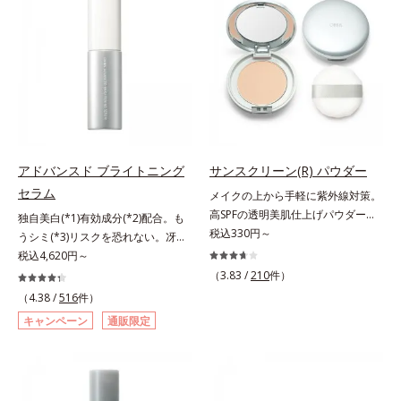
防止成分を包み込み、メイクの上に
スタイルになじむ、若々しい印象(*)
ヒアルロン酸ヒドロキシプロピルト
ピタッと密着。くずれ防止成分が
作りのサポートをします。* 肌にハ
リモニウム、フェノキシエタノー
汗・水・皮脂をはじきながら、美容
リを与え若々しい印象
ル）*2 髪の乾燥、乾燥によるパサ
成分がうるおいをキープ。Wの機能
つき*3 毛髪にうるおい、ハリを与
でメイクをくずさずガードします。
えること
さらに保湿成分配合でうるおい感が
続き、エアコンなどによる乾燥も防
ぎます。*1 トリメチルシロキシケ
イ酸、ジメチコン配合＝汗や水、皮
アドバンスド ブライトニング
サンスクリーン(R) パウダー
脂をはじき、メイクくずれを防ぐ成
セラム
メイクの上から手軽に紫外線対策。
分*2 オリーブ葉エキス、ゴレンシ
高SPFの透明美肌仕上げパウダー。
独自美白(*1)有効成分(*2)配合。も
葉エキス、加水分解ヒアルロン酸、
メイクの上から手を汚さずに紫外線
税込330円～
うシミ(*3)リスクを恐れない。冴え
異性化糖配合＝保湿成分【ご使用方
対策ができるUVカットパウダーで
わたる透明美肌(*4)へ。先端肌科学
税込4,620円～
法】2層タイプなので、必ず容器を
す。“素肌のようななめらかな軽
が導く、透明感あふれる輝き(*4)
よく振ってからお使いください。メ
（3.83 /
210
件）
さ”と“高いUVカット効果”の両立を
へ。今の自分の肌も未来の肌もあき
イクの仕上げに、顔から20cm程度
（4.38 /
516
件）
叶えました。持ち運びしやすいプレ
らめない、自分史上最高の冴えわた
離し、目と口を閉じて、顔全体に適
キャンペーン
通販限定
ストタイプ。外出先でも、メイクの
る透明美肌(*4)を目指すには、美肌
量吹きかけてください。（5～6プッ
上からササッとUVカットとお直し
の阻害要因となるうるおい不足やシ
シュが目安）ミストを塗布後、肌に
が同時にできるお役立ちアイテムで
ミを予防するお手入れを続けること
触れずに乾くまでそのままお待ちく
す。毛穴や色ムラをカバーしながら
が大切だと考えました。そこで、ポ
ださい。