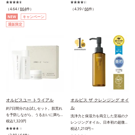
善・美白(*1) × 防御力(*2)「焼かな
主義。年齢サイン(*5)の因子に着目
い」で終わらないオルビス最高峰
した肌科学エイジングケア(*3)シリ
（4.64 /
864
件）
（4.39 /
66
件）
(*3)顔用日焼け止めです。ポーラ化
ーズ。オルビスユー ドットシリー
NEW
キャンペーン
成の独自研究による、紫外線に反応
ズは、年齢による肌悩み一つ一つを
通販限定
して強固な膜を形成する技術「瞬間
対処するのではなく、肌で起きてい
オートディフェンステクノロジー
ることの根本原因に着目。加齢とと
(*4)」を搭載。紫外線を浴びた膜が
もに現れる年齢サイン(*5)について
厚く強靭に進化することで、紫外線
研究を進めたところ、弾力感のない
が強い環境でも汗やくずれから肌を
状態である「ハリのなさ」や、くす
守り、美容成分(*5)の浸透を促進
み(*6)などが現れている状態である
(*6)します。有効成分「ナイアシン
「透明感のなさ」が現れることで大
アミド」配合。真皮のコラーゲン産
人の肌印象に大きな影響を与えてい
生を促進し今あるシワを改善。メラ
ることが分かりました。そこでオル
ニンの受け渡しを抑制することで、
ビスユー ドットシリーズは美容成
未来のシミ・ソバカスも予防しま
分(*7)として「G.D.F.アクティベー
す。今あるシワも未来のシミにもア
ター(*8)」を配合。そして、従来か
オルビスユー トライアル
オルビス ザ クレンジング オイ
プローチ。保湿成分が日中の肌にも
ら配合している美白有効成分「トラ
ル
約7日間分のお試しセット。肌荒れ
うるおいを与え、明るくなめらかな
ネキサム酸」を配合しました。さら
を予防しながら、うるおいに満ちた
肌へ導きます。さらに落ちにくくす
に、シリーズ共通の美容成分(*7)
洗浄力と保湿力を両立した至福のク
美しい肌へ。7000種を超える成分
税込1,320円
るとキシキシし、塗りごこちを優先
「GLルートブースター(*9)」を配合
レンジングオイル。日本初の超微粒
から厳選し、「うるおいの質(*1)」
すると膜がくずれやすくなる日焼け
することで、肌のふっくら感や透明
子技術(*1)が毛穴奥の微細な汚れに
税込1,210円～
に着目した初期エイジングケア(*2)
止めのジレンマを解消すべく試作を
感を叶えます。美白ケアしながら多
アプローチ。圧倒的な洗浄力と毛穴