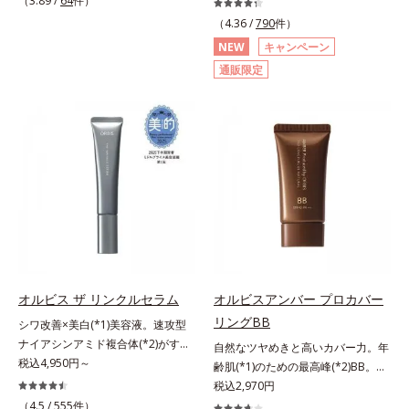
（3.89 /
64
件）
シリーズオルビスユーは肌本来のう
重ね、落ちにくくのびのよいみずみ
角的なエイジングケアが叶うシリー
悩みに着目したクレンジングオイル
（4.36 /
790
件）
るおいやバリア機能にアプローチす
ずしいテクスチャーを追求しまし
ズに。3ステップで上向き(*10)のハ
です。日本初・超微粒子技術(*1)
NEW
キャンペーン
る初期エイジングケアシリーズで
た。まるで美容液級のなめらかさで
リと透明感を。効果的なシナジー設
で、さっと塗り広げるだけで濃いメ
通販限定
す。「うるおいの質」に着目し、肌
肌にぴったり密着し、SPF50+・
計で、あなたのエイジングケアを応
イクはもちろん毛穴悩みも取り去
荒れを予防しながらうるおいに満ち
PA++++という高い紫外線カット力
援します。*1 メラニンの生成を抑
り、一瞬で気持ちのいい素肌へ。ス
た美しい肌へと導きます。ポーラ・
ながら、白浮きしにくい処方に。シ
え、シミ・ソバカスを防ぐ（ウォッ
キンケア0番目に、かつてないクレ
オルビスグループ独自の肌荒れ防止
ワ改善・美白を叶えながら、紫外線
シュ除く）*2 オルビス内スキンケ
ンジング(*2)をご用意しました。ポ
有効成分として、「DF-パンテノー
を味方にしてあなたの肌を守る最高
アシリーズの保湿力*3 年齢に応じ
ーラ化成は独自の先端研究により、
ル(*3)」を国内唯一(*4)、高濃度で
峰顔用日焼け止めです。*1 メラニ
たお手入れのこと*4 うるおいによ
ナノバブルよりも小さい超微粒子
配合。角層のバリア機能にアプロー
ンの生成を抑え、シミ・ソバカスを
る*5 乾燥、ハリ・ツヤのなさ
(*3)をクレンジングに搭載すること
チして肌荒れを防ぎ、肌不調にゆら
防ぐ*2 化粧膜のくずれにくさ、肌
*6 乾燥による*7 保湿成分*8
に成功。毛穴よりはるかに小さい超
がない肌を叶えます。そして、独自
をうるおして保護すること*3 オル
ロニセラカエルレア果汁、ノバラエ
微粒子とオイルが肌と汚れの間に入
研究に基づいたアプローチ成分
ビス内最高の紫外線カットレベル*4
キス配合＝うるおいを与えハリと透
り込み、小さくばらけて肌表面にう
「MCアクティベーター(*5)」。肌
紫外線に瞬時に反応して、膜が厚く
明感に満ちた肌へ導く保湿成分*9
るおいベールを形成。これにより、
のうるおいを引き出し・高めて、ハ
なり始めることおよび表面に新たな
メマツヨイグサ抽出液、スイカズラ
洗い流した瞬間に汚れが肌に再付着
オルビス ザ リンクルセラム
オルビスアンバー プロカバー
リ感あふれる肌へと導きます。うる
膜ができ始めることで膜が強くくず
エキス配合＝角層のすみずみまで水
することを防止し、細かい毛穴汚れ
リングBB
おいに満ちたゆらがない肌をご体感
れにくくなり、密閉することで保湿
分・油分を保ち、ハリ・ツヤを与え
シワ改善×美白(*1)美容液。速攻型
をごっそりするん！角栓溶解オイル
いただくために設計された3ステッ
成分を浸透促進すること（角層ま
る保湿成分*10 気持ちのことアレ
ナイアシンアミド複合体(*2)がすば
(*4)が詰まりや黒ずみも溶かして、
自然なツヤめきと高いカバー力。年
プで、いつも力強く美しくあり続け
で）*5 保湿成分*6 角層まで＜使用
ルギーテスト済＝全ての方にアレル
やく浸透(*3)。ピンと、パッと。大
税込4,950円～
毛穴の目立ちにくいすべすべ肌に洗
齢肌(*1)のための最高峰(*2)BB。年
るあなたを応援します。*1 肌にう
量目安＞大きめのパール1粒程度
ギーが起こらないということではあ
人の肌にハリ感を。シワ改善×美白
い上げます。大人肌のためのくすみ
齢肌(*1)のための最高峰(*2)BBクリ
税込2,970円
るおいが満ち、維持されている状態
※全顔使用の場合＜使用ステップ＞
りません。
(*1)美容液。ポーラ化成 研究所の独
(*5)を晴らすアプローチによって圧
ームです。肌のアラを光でふわりと
（4.5 /
555
件）