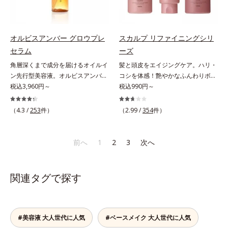
で大人の肌印象に大きな影響を与え
で、化粧水、クリーム、シワ改善・
と*4 角層まで*5 うるおいによ
湿力*3 年齢に応じたお手入れのこ
ていることが分かりました。そこで
美白(*1)美容液、乳液・保湿液、ネ
る*6 乾燥、ハリ・ツヤのなさ
と*4 剥がれずに肌に蓄積した古い
オルビスユー ドットシリーズは美
ッククリーム(*3)、パックの6役を
*7 乾燥による*8 保湿成分*9
角層*5 乾燥による*6 洗浄によ
容成分(*7)として「G.D.F.アクティ
担い、複合的にアプローチ。Wナイ
ロニセラカエルレア果汁、ノバラエ
る物理的効果*7 うるおいによる
オルビスアンバー グロウプレ
スカルプ リファイニングシリ
ベーター(*8)」を配合。そして、従
アシン(*4)によるシワ改善・シミ予
キス配合＝うるおいを与えハリと透
*8 乾燥、ハリ・ツヤのなさ*9
セラム
ーズ
来から配合している美白有効成分
防に加え、複合成分コラーゲンコン
明感に満ちた肌へ導く保湿成分
保湿成分*10 ロニセラカエルレア
角層深くまで成分を届けるオイルイ
髪と頭皮をエイジングケア。ハリ・
「トラネキサム酸」を配合しまし
プレックスSPが肌のハリを徹底サポ
*10 メマツヨイグサ抽出液、スイ
果汁、ノバラエキス配合＝うるおい
ン先行型美容液。オルビスアンバー
コシを体感！艶やかなふんわりボリ
た。さらに、シリーズ共通の美容成
ート。肌なじみのよいクリーム構造
カズラエキス配合＝角層のすみずみ
を与えハリと透明感に満ちた肌へ導
は、いつも⾃然体で美しくありたい
税込3,960円～
ューム美髪へ。「抜け毛が目立つ」
税込990円～
分(*7)「GLルートブースター(*9)」
で角層まで保湿成分が浸透し、うる
まで水分・油分を保ち、ハリ・ツヤ
く保湿成分*11 メマツヨイグサ抽
と願う⼤⼈世代に寄り添うブランド
「ボリュームがない」「ハリ・コシ
を配合することで、肌のふっくら感
おいをギュッと閉じ込めます。洗顔
を与える保湿成分*11 気持ちのこ
出液、スイカズラエキス配合＝角層
です。年齢印象研究に基づいた肌サ
がない」という年齢による3大髪悩
や透明感を叶えます。美白ケアしな
の後、これ1品だけでマルチにケ
と
のすみずみまで水分・油分を保ち、
（4.3 /
253
件）
（2.99 /
354
件）
イエンスで、複合的なお悩みにアプ
みには、スカルプ リファイニング
がら多角的なエイジングケアが叶う
ア。うるおいのベールで守られた、
ハリ・ツヤを与える保湿成分*12
ローチ。大人世代の肌に向き合い、
シリーズを！髪と地肌をエイジング
シリーズに。3ステップで上向き
ハリ感のあるなめらかな肌を叶えま
気持ちのこと
手軽なお手入れで賢いケアを。ライ
ケア(*1)する、オルビスの頭皮ケア
(*10)のハリと透明感を。効果的な
す。*1 メラニンの生成を抑え、シ
前へ
1
2
3
次へ
フスタイルになじむ、若々しい印象
シリーズです。地肌と髪をすこやか
シナジー設計で、あなたのエイジン
ミ・ソバカスを防ぐ*2 肌にハリを
(*1)作りのサポートをします。オル
に保つ「3Dプロテクト成分(*2)」
グケアを応援します。*1 メラニン
与え若々しい印象*3 首のうるおい
ビスアンバー グロウプレセラムオ
と、うるおったツヤ髪に導く「ブレ
の生成を抑え、シミ・ソバカスを防
ケアとして*4 ナイアシンアミド
関連タグで探す
イルイン先⾏型美容液「オルビスア
ンドボタニカルエキス(*2)」を配
ぐ（ウォッシュ除く）*2 オルビス
ンバー グロウプレセラム」は、オ
合。艶やかな、ふんわりボリューム
内スキンケアシリーズの保湿力*3
イル成分(*2)が肌に素早くなじみ、
美髪へ導きます。翌朝の手ぐしで納
年齢に応じたお手入れのこと*4 う
肌をやわらかくしながら角層まで浸
得できる、褒められ髪をご体感くだ
るおいによる*5 乾燥、ハリ・ツヤ
#美容液 大人世代に人気
#ベースメイク 大人世代に人気
透。ADセラミドミックスが肌をす
さい。*1 年齢に応じたお手入れの
のなさ*6 乾燥による*7 保湿成分*8