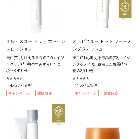
毛穴約1/1000ナノサイズの極小カ
ある「ハリのなさ」や、くすみ(*6)
品の詳しい情報は商品ページをご覧
プセルの表面は肌になじみやすい構
などが現れている状態である「透明
ください。・BEAUTY夏祭りは、こ
造(*4)。内包した美容成分(*5)の浸
感のなさ」が、大人の肌印象に大き
ちら
透をサポートし、角層すみずみをう
な影響を与えていることがわかりま
るおいで満たします。さらに“うる
した。そこでオルビスユー ドット
おいの通り道”を作って化粧水のな
シリーズは美容成分(*7)として
オルビスユー ドット エッセン
オルビスユー ドット フォーミ
じみ感をUP。化粧水前に使うこと
「G.D.F.アクティベーター(*8)」を
スローション
ングウォッシュ
で、普段の化粧水の手ごたえをより
配合。そして、従来から配合してい
美白(*1)も叶える最高峰(*2)エイジ
美白(*1)も叶える最高峰(*2)エイジ
実感できる、しっとり整った肌状態
る美白(*1)有効成分「トラネキサム
ングケア(*3)肌のすみずみ(*4)にし
ングケア(*3)。蓄積した角層(*4)を
へ。化粧水前に2プッシュ使うだけ
酸」を配合しました。さらに、シリ
みわたるうるおい充満ローション。
税込3,410円～
絡めとりくすみ(*5)を晴らす高密着
税込2,310円～
で、うるおいのすき間にぐんぐん入
ーズ共通の美容成分「GLルートブ
ハリも透明感(*5)も結果主義。年齢
マイルドピーリング(*6)洗顔料。ハ
り込み、うるおいで満ち満ちたハリ
ースター(*9)」を配合することで、
サイン(*6)の因子に着目した肌科学
リも透明感(*7)も結果主義。年齢サ
のある美肌へと整えます。*1 クチ
肌のふっくら感や透明感を叶えま
（4.43 /
719
件）
（4.66 /
675
件）
エイジングケア(*3)シリーズ。オル
イン(*8)の因子に着目した肌科学エ
ナシ果実エキス、ハトムギ種子エキ
す。美白ケアしながら多角的なエイ
キャンペーン
通販限定
キャンペーン
通販限定
ビスユー ドットシリーズは、年齢
イジングケア(*3)シリーズ。オルビ
ス、ユズ果実エキス、水添レシチ
ジングケアが叶うシリーズに。3ス
による肌悩み一つ一つを対処するの
スユー ドットシリーズは、年齢に
ン、フィトステロールズ、（Ｃ１２
テップで上向き(*10)のハリと透明
ではなく、肌で起きていることの根
よる肌悩み一つ一つを対処するので
－２０）アルキルグルコシドの組み
感を。効果的なシナジー設計で、あ
本原因に着目。加齢とともに現れる
はなく、肌で起きていることの根本
合わせが初（2023年4月 Mintel社デ
なたのエイジングケアを応援しま
年齢サインについて研究を進めたと
原因に着目。加齢とともに現れる年
ータベースによる当社調べ）*2 う
す。*1 メラニンの生成を抑え、シ
ころ、弾力感のない状態である「ハ
齢サインについて研究を進めたとこ
るおい不足など*3 お手入れのファ
ミ・ソバカスを防ぐ（ウォッシュを
リのなさ」や、くすみ(*7)などが現
ろ、弾力感のない状態である「ハリ
ーストステップのこと*4 細胞間脂
除く）*2 オルビス内スキンケアシ