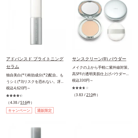
防止成分を包み込み、メイクの上に
スタイルになじむ、若々しい印象(*)
ヒアルロン酸ヒドロキシプロピルト
ピタッと密着。くずれ防止成分が
作りのサポートをします。* 肌にハ
リモニウム、フェノキシエタノー
汗・水・皮脂をはじきながら、美容
リを与え若々しい印象
ル）*2 髪の乾燥、乾燥によるパサ
成分がうるおいをキープ。Wの機能
つき*3 毛髪にうるおい、ハリを与
でメイクをくずさずガードします。
えること
さらに保湿成分配合でうるおい感が
続き、エアコンなどによる乾燥も防
ぎます。*1 トリメチルシロキシケ
イ酸、ジメチコン配合＝汗や水、皮
アドバンスド ブライトニング
サンスクリーン(R) パウダー
脂をはじき、メイクくずれを防ぐ成
セラム
メイクの上から手軽に紫外線対策。
分*2 オリーブ葉エキス、ゴレンシ
高SPFの透明美肌仕上げパウダー。
独自美白(*1)有効成分(*2)配合。も
葉エキス、加水分解ヒアルロン酸、
メイクの上から手を汚さずに紫外線
税込330円～
うシミ(*3)リスクを恐れない。冴え
異性化糖配合＝保湿成分【ご使用方
対策ができるUVカットパウダーで
わたる透明美肌(*4)へ。先端肌科学
税込4,620円～
法】2層タイプなので、必ず容器を
す。“素肌のようななめらかな軽
が導く、透明感あふれる輝き(*4)
よく振ってからお使いください。メ
（3.83 /
210
件）
さ”と“高いUVカット効果”の両立を
へ。今の自分の肌も未来の肌もあき
イクの仕上げに、顔から20cm程度
（4.38 /
516
件）
叶えました。持ち運びしやすいプレ
らめない、自分史上最高の冴えわた
離し、目と口を閉じて、顔全体に適
キャンペーン
通販限定
ストタイプ。外出先でも、メイクの
る透明美肌(*4)を目指すには、美肌
量吹きかけてください。（5～6プッ
上からササッとUVカットとお直し
の阻害要因となるうるおい不足やシ
シュが目安）ミストを塗布後、肌に
が同時にできるお役立ちアイテムで
ミを予防するお手入れを続けること
触れずに乾くまでそのままお待ちく
す。毛穴や色ムラをカバーしながら
が大切だと考えました。そこで、ポ
ださい。