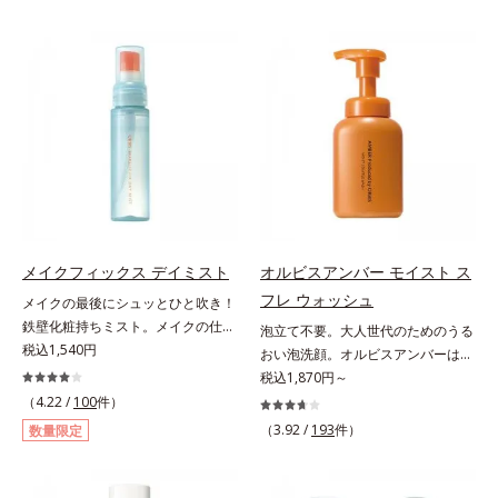
内部の通り道を押し広げて、毛髪補
トステロール、水（基剤）、
の上で軽くらせんを描くように、メ
みをマルチにケアするレチノール
修成分(*1)が髪の内部まで浸透。さ
BG（保湿）*3 角層まで*4 K石けん
イクとよくなじませます。※落ちに
と、ハリ感をサポートするペプチド
らに毛髪保護成分がダメージを受け
素地、ホホバアルコール、トリステ
くいメイクを落とす際は、乾いた手
(*2)の2種の成分が深いうるおいを
ている部位に吸着して、キューティ
アリン酸デカグリセリル（基剤）*5
にとり、メイクとしっかりなじませ
与え、湧き上がるようなハリ感を呼
クル表面をリペア。髪の内外にアプ
角層の範囲内における自社従来品処
てください。3.メイクとなじんだ
び覚まします。ハリ膜がのび広が
ローチして、乾燥などの外的刺激か
方との比較*6 ドクダミエキス、シ
ら、水またはぬるま湯でよく洗い流
り、肌表面にピン！としたハリ感を
ら守り抜き、ダメージ(*2)を立て直
クロヘキサンジカルボン酸ビスエト
します。4.その後、洗顔料で洗顔し
与え、さらに疑似セラミド(*3)が角
し(*3)ます。お風呂でシャンプー後
キシジグリコール（保湿）＜使用量
てください。各商品の詳しい情報は
層の隙間に浸透(*4)。夜のスキンケ
に適量を髪になじませ、置き時間は
目安＞パール1粒程度＜ご使用ステ
商品ページをご覧ください。・
アの最後にプラスすることで乾燥に
0秒。なじませてすぐに洗い流す手
ップ＞洗顔料 ⇒ 化粧水 ⇒ ザ リン
BEAUTY夏祭りは、こちら
よる小ジワを目立たなくし、ハリ感
軽さで、毛先までするんっとまとま
クルセラム ⇒ 保湿液＜1商品あたり
みなぎる目元を目指します。*1 レ
る、まるでサロン帰りのようなうる
の使用回数＞通常サイズ：約90回
チノール配合＝保湿成分*2 パルミ
メイクフィックス デイミスト
オルビスアンバー モイスト ス
おうツヤ髪を叶えます。*1 毛髪補
（1.5ヵ月程度）ラージサイズ：約
トイルトリペプチド－5配合＝保湿
フレ ウォッシュ
メイクの最後にシュッとひと吹き！
修成分（イソステアリン酸、イソス
180回（3ヵ月程度）各商品の詳し
成分*3 ラウロイルグルタミン酸ジ
鉄壁化粧持ちミスト。メイクの仕上
泡立て不要。大人世代のためのうる
テアロイル加水分解コラーゲン、イ
い情報は商品ページをご覧くださ
（フィトステリル/オクチルドデシ
げにシュッとひと吹き。肌とメイク
税込1,540円
おい泡洗顔。オルビスアンバーは、
ソステアロイル加水分解シルク、ス
い。・BEAUTY夏祭りは、こちら
ル）配合＝保湿成分*4 角層まで
の密着感をピタッと高め、メイクく
いつも⾃然体で美しくありたいと願
税込1,870円～
フィンゴ糖脂質、トコフェロール、
ずれを防ぎ、化粧持ちをアップさせ
う⼤⼈世代に寄り添うブランドで
（4.22 /
100
件）
グリセリン、糖脂質、BG、イソス
るミストタイプの化粧水です。くず
す。年齢印象研究に基づいた肌サイ
テアリン酸、イソステアロイル加水
（3.92 /
193
件）
数量限定
れ防止成分(*1)を含む層と美容成分
エンスで、複合的なお悩みにアプロ
分解コラーゲン、イソステアロイル
(*2)を含む水層の2層タイプ。よく
ーチ。大人世代の肌に向き合い、手
加水分解シルク、スフィンゴ糖脂
振って混ぜると、美容成分がくずれ
軽なお手入れで賢いケアを。ライフ
質、トコフェロール、グリセリン、