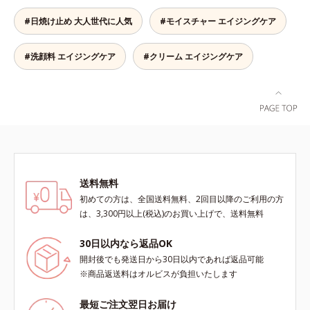
こやかに整え、うるおいを蓄える肌
こと *2 保湿成分
ロニセラカエルレア果汁、ノバラエ
#日焼け止め 大人世代に人気
#モイスチャー エイジングケア
へと導きます。洗顔後すぐに使うこ
キス配合＝うるおいを与えハリと透
とで、あとのオールインワンクリー
明感に満ちた肌へ導く保湿成分*9
ムの肌なじみを高め、うるおいとツ
メマツヨイグサ抽出液、スイカズラ
#洗顔料 エイジングケア
#クリーム エイジングケア
ヤのある肌を叶えます。*1 肌にハ
エキス配合＝角層のすみずみまで水
リを与え若々しい印象*2 スクワラ
分・油分を保ち、ハリ・ツヤを与え
ン、トリ（カプリル酸／カプリン
る保湿成分*10 気持ちのこと各商品
酸）グリセリル＝肌をやわらかくほ
の詳しい情報は商品ページをご覧く
ぐす複合成分
ださい。・BEAUTY夏祭りは、こち
ら
送料無料
初めての方は、全国送料無料、2回目以降のご利用の方
は、3,300円以上(税込)のお買い上げで、送料無料
30日以内なら返品OK
開封後でも発送日から30日以内であれば返品可能
※商品返送料はオルビスが負担いたします
最短ご注文翌日お届け