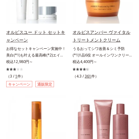
れている状態である「透明感のな
のなさ」や、くすみ(*5)などが現れ
質に類似した構造*5 保湿成分
リーズの保湿力*3 年齢に応じたお
さ」が、大人の肌印象に大きな影響
ている状態である「透明感のなさ」
手入れのこと*4 うるおいによる
を与えていることがわかりました。
が、大人の肌印象に大きな影響を与
*5 乾燥、ハリ・ツヤのなさ*6
そこでオルビスユー ドットシリー
えていることがわかりました。そこ
乾燥による*7 保湿成分*8 ロニ
ズは美容成分(*8)として「G.D.F.ア
でオルビスユー ドットシリーズは
セラカエルレア果汁、ノバラエキス
オルビスユー ドット セットキ
オルビスアンバー ヴァイタル
クティベーター(*9)」を配合。そし
美容成分(*9)として「G.D.F.アクテ
配合＝うるおいを与えハリと透明感
ャンペーン
トリートメントクリーム
て、従来から配合している美白(*1)
ィベーター(*10)」を配合。そし
に満ちた肌へ導く保湿成分*9 メマ
お得なセットキャンペーン実施中！
うるおってシワ改善＆シミ予防
有効成分「トラネキサム酸」を配合
て、従来から配合している美白(*1)
ツヨイグサ抽出液、スイカズラエキ
美白(*1)も叶える最高峰(*2)エイジ
(*1)1品6役 オールインワンクリー
しました。さらに、シリーズ共通の
有効成分「トラネキサム酸」を配合
ス配合＝角層のすみずみまで水分・
ングケア(*3)。ハリも透明感(*4)も
税込12,980円～
ム。オルビスアンバーは、いつも⾃
税込4,400円～
美容成分「GLルートブースター
しました。さらに、シリーズ共通の
油分を保ち、ハリ・ツヤを与える保
結果主義。年齢サイン(*5)の因子に
然体で美しくありたいと願う⼤⼈世
(*10)」を配合することで、肌のふ
美容成分「GLルートブースター
湿成分*10 気持ちのこと
着目した肌科学エイジングケア(*3)
代に寄り添うブランドです。年齢印
っくら感や透明感を叶えます。美白
(*11)」を配合することで、肌のふ
（3 /
1
件）
（4.3 /
361
件）
シリーズ。オルビスユー ドットシ
象研究に基づいた肌サイエンスで、
ケアしながら多角的なエイジングケ
っくら感や透明感を叶えます。美白
キャンペーン
通販限定
リーズは、年齢による肌悩み一つ一
複合的なお悩みにアプローチ。大人
アが叶うシリーズに。3ステップで
ケアしながら多角的なエイジングケ
つを対処するのではなく、肌で起き
世代の肌に向き合い、手軽なお手入
上向き(*11)のハリと透明感を。効
アが叶うシリーズに。3ステップで
ていることの根本原因に着目。加齢
れで賢いケアを。ライフスタイルに
果的なシナジー設計で、あなたのエ
上向き(*12)のハリと透明感を。効
とともに現れる年齢サイン(*5)につ
なじむ、若々しい印象(*2)作りのサ
イジングケアを応援します。*1 メ
果的なシナジー設計で、あなたのエ
いて研究を進めたところ、弾力感の
ポートをします。オルビスアンバー
ラニンの生成を抑え、シミ・ソバカ
イジングケアを応援します。*1 メ
ない状態である「ハリのなさ」や、
ヴァイタルトリートメントクリーム
スを防ぐ（ウォッシュを除く）*2
ラニンの生成を抑え、シミ・ソバカ
くすみ(*6)などが現れている状態で
「オルビスアンバー ヴァイタルト
オルビス内スキンケアシリーズの保
スを防ぐ（ウォッシュを除く）*2
ある「透明感のなさ」が現れること
リートメントクリーム」は、1品
湿力*3 年齢に応じたお手入れのこ
オルビス内スキンケアシリーズの保