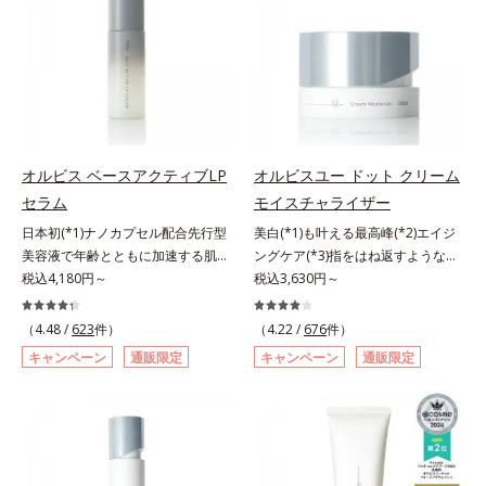
も、素肌のような透明美肌を叶える
ーラ・オルビスグループ独自の美白
秘密は「スムースヴェールパウダー
(*1)有効成分「m-ピクセノール（デ
(*1)」にあります。7種の球状粉体
クスパンテノールW）」を配合。シ
(*2)が凹凸を埋めて、肌に薄いヴェ
ミの原因になると考えられる“メラ
ールをかけるようにカバー。さらに
ニンの塊”を居座らせない(*1)、粉砕
板状粉体が光を反射して、すっぴん
と排出サポート(*5)の2ステップで
肌のようなナチュラルなツヤ感を演
メラニンの蓄積を抑え、シミ・ソバ
出します。また、皮脂を吸着する
カスを防ぎます。さらに、「アルテ
オルビス ベースアクティブLP
オルビスユー ドット クリーム
「あぶらとりパウダー(*3)」を配合
アネスレ(*6)」を配合し、うるおい
セラム
モイスチャライザー
し、くずれ＆テカリを防いでサラサ
に満ちた自分本来の澄み渡るような
ラ肌が長時間続きます。パウダータ
日本初(*1)ナノカプセル配合先行型
美白(*1)も叶える最高峰(*2)エイジ
透明感を目指します。手に取った
イプながら、SPF50+・PA++++。パ
美容液で年齢とともに加速する肌悩
ングケア(*3)指をはね返すような弾
時、なじませた時、後肌、と3段階
ウダーならではの軽いつけごこち
み(*2)にブレーキを。スキンケアの
税込4,180円～
力感が宿るハリ感 濃密フィットク
税込3,630円～
に変化するテクスチャーは、肌にす
で、日焼け止めが苦手な方にもおす
打ち止め感に。年齢とともに加速す
リーム。ハリも透明感(*4)も結果主
ばやくなじみ、毎日の美白ケアを楽
すめです。水や汗に強いスーパーウ
る肌悩み(*2)にブレーキをかけ、化
義。年齢サイン(*5)の因子に着目し
しくする使いごこちを叶えました。
（4.48 /
623
件）
（4.22 /
676
件）
ォータープルーフ(*4)だから、レジ
粧水前の土台(*3)づくりで、うるお
た肌科学エイジングケア(*3)シリー
*1 メラニンの蓄積を抑え、シミ・
キャンペーン
通販限定
キャンペーン
通販限定
ャーにも大活躍してくれます。*1
いに満ち満ちた内側から弾むような
ズ。オルビスユー ドットシリーズ
ソバカスを防ぐ*2 デクスパンテノ
シリカ、セルロース、窒化ホウ素配
ハリ肌へ。化粧水は二度塗りしない
は、年齢による肌悩み一つ一つを対
ールW*3 これからできるシミのこ
合＝セミマット肌を叶える球状と板
と不安…。いろいろケアしているの
処するのではなく、肌で起きている
と*4 うるおいによる透明感のある
状の粉体*2 シリカ6種類、セルロー
に、あと一歩肌悩みが晴れない…。
ことの根本原因に着目。加齢ととも
肌*5 ターンオーバーを促進して、
ス*3 シリカ配合＝皮脂を吸着する
そんな大人の肌悩みにアプローチす
に現れる年齢サインについて研究を
メラニンの塊を微細化すること*6
粉体*4 化粧持ち性能
る先行型美容液です。日本初(*1)、
進めたところ、弾力感のない状態で
アルテアエキス配合＝保湿成分各商