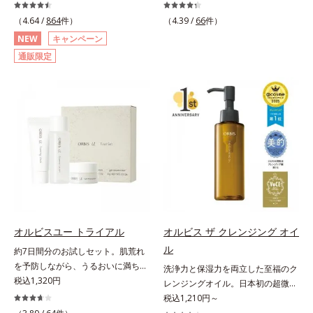
善・美白(*1) × 防御力(*2)「焼かな
主義。年齢サイン(*5)の因子に着目
い」で終わらないオルビス最高峰
した肌科学エイジングケア(*3)シリ
（4.64 /
864
件）
（4.39 /
66
件）
(*3)顔用日焼け止めです。ポーラ化
ーズ。オルビスユー ドットシリー
NEW
キャンペーン
成の独自研究による、紫外線に反応
ズは、年齢による肌悩み一つ一つを
通販限定
して強固な膜を形成する技術「瞬間
対処するのではなく、肌で起きてい
オートディフェンステクノロジー
ることの根本原因に着目。加齢とと
(*4)」を搭載。紫外線を浴びた膜が
もに現れる年齢サイン(*5)について
厚く強靭に進化することで、紫外線
研究を進めたところ、弾力感のない
が強い環境でも汗やくずれから肌を
状態である「ハリのなさ」や、くす
守り、美容成分(*5)の浸透を促進
み(*6)などが現れている状態である
(*6)します。有効成分「ナイアシン
「透明感のなさ」が現れることで大
アミド」配合。真皮のコラーゲン産
人の肌印象に大きな影響を与えてい
生を促進し今あるシワを改善。メラ
ることが分かりました。そこでオル
ニンの受け渡しを抑制することで、
ビスユー ドットシリーズは美容成
未来のシミ・ソバカスも予防しま
分(*7)として「G.D.F.アクティベー
す。今あるシワも未来のシミにもア
ター(*8)」を配合。そして、従来か
オルビスユー トライアル
オルビス ザ クレンジング オイ
プローチ。保湿成分が日中の肌にも
ら配合している美白有効成分「トラ
ル
約7日間分のお試しセット。肌荒れ
うるおいを与え、明るくなめらかな
ネキサム酸」を配合しました。さら
を予防しながら、うるおいに満ちた
肌へ導きます。さらに落ちにくくす
に、シリーズ共通の美容成分(*7)
洗浄力と保湿力を両立した至福のク
美しい肌へ。7000種を超える成分
税込1,320円
るとキシキシし、塗りごこちを優先
「GLルートブースター(*9)」を配合
レンジングオイル。日本初の超微粒
から厳選し、「うるおいの質(*1)」
すると膜がくずれやすくなる日焼け
することで、肌のふっくら感や透明
子技術(*1)が毛穴奥の微細な汚れに
税込1,210円～
に着目した初期エイジングケア(*2)
止めのジレンマを解消すべく試作を
感を叶えます。美白ケアしながら多
アプローチ。圧倒的な洗浄力と毛穴