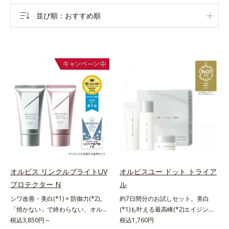
並び順
おすすめ順
オルビス リンクルブライトUV
オルビスユー ドット トライア
プロテクター N
ル
シワ改善・美白(*1) × 防御力(*2)。
約7日間分のお試しセット。美白
「焼かない」で終わらない、オルビ
(*1)も叶える最高峰(*2)エイジング
ス最高峰(*3)日焼け止め。シワ改
税込3,850円～
ケア(*3)。ハリも透明感(*4)も結果
税込1,760円