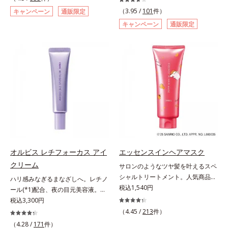
*2 年齢に応じたお手入れのこと
洗顔料 ⇒ 化粧水 ⇒ 保湿液 ⇒オル
自研究で見出した、速攻型ナイアシ
巻の洗浄力と保湿力を叶え、毛穴目
とばし、くすみや凹凸も軽やかにカ
（3.95 /
101
件）
キャンペーン
通販限定
*3 デクスパンテノールW*4
ビス リンクルブライトUVプロテク
ンアミド複合体(*2)と浸透サポート
立ち(*6)や乾燥によるくすみをケア
バー。さらに厚みのあるテクスチャ
キャンペーン
通販限定
2022年5月 Mintel社データベース及
ター N各商品の詳しい情報は商品ペ
成分(*4)を配合。シワ改善・美白の
し、毎日のメイクが楽しくなる晴れ
ーが均一にのび広がり、しっかりカ
び先行技術調査による当社調べ*5
ージをご覧ください。・BEAUTY夏
有効成分「ナイアシンアミド」の浸
やかな肌に導きます。*1 ポーラ化
バーしながらも自然な仕上がりで
オトギリソウエキス配合＝肌にうる
祭りは、こちら
透スピードがアップ(*5)し、浸透し
成独自の（Ｃ１２－２０）アルキル
す。年齢肌による黄ぐすみや血色の
おいを与え、うるおいに満ちたハリ
にくい大人肌の深く(*3)まで素早く
グルコシド（保湿）で形成するミセ
悪さに対応した色設計で、白浮きせ
ツヤ肌へ導く保湿成分アレルギーテ
届けます。真皮のコラーゲン産生を
ルから、汚れをはね返す水の膜をつ
ずパッと明るい印象を叶えます。こ
スト済＝全ての方にアレルギーが起
促進し、年齢とともに刻まれる深い
くる技術が日本初（2024年12月時
れ1本で、日中美容クリーム・日焼
こらないということではありませ
悩みのシワを改善しながら、過剰な
点、J－GLOBALによる自社調べ）
け止め・化粧下地・カラーコントロ
ん。
メラニン生成を防ぎ未来のシミ・ソ
*2 オルビス内でかつてないオイル
ール・コンシーラー・パウダー・フ
バカスを予防します。さらに独自研
クレンジングのこと*3 ポーラ化成
ァンデーションの7役を兼ねる多機
究に基づいた浸透型ハリ保湿成分
独自の（Ｃ１２－２０）アルキルグ
能BB。慌ただしい朝でもパパッと
(*6)で大人肌にハリ感をプラス。す
ルコシド（保湿）で形成するミセル
塗るだけで、厚塗り感のない、自然
るっと伸び広がるテクスチャー
*4 炭酸ジカプリリル*5 乾燥や汚れ
なツヤめきのある美肌に整えます。
オルビス レチフォーカス アイ
エッセンスインヘアマスク
で、"顔全体にご使用いただける設
による*6 キメの乱れによる＜使用
*1 年齢を重ねた肌*2 オルビス内BB
クリーム
サロンのようなツヤ髪を叶えるスペ
計"。見えているシワはもちろん、
量目安＞適量＜使用ステップ＞オル
クリームのカバー力
シャルトリートメント。人気商品
自分では気づきにくい死角のシワの
ビス ザ クレンジング オイル ⇒
ハリ感みなぎるまなざしへ。レチノ
「エッセンスインヘアミルク」と同
税込1,540円
改善にも効果を発揮します。*1 メ
洗顔料 ⇒ 化粧水 ⇒ 保湿液
ール(*1)配合、夜の目元美容液。オ
じシリーズの、お風呂で美しいツヤ
ラニンの生成を抑え、シミ・ソバカ
※W洗顔が必要です＜使用方法＞1.
ルビスの目元技術を結集し、ハリ感
税込3,300円
髪を叶えるスペシャルヘアマスクで
スを防ぐ*2 ナイアシンアミド（有
適量（2プッシュ程度）をとり、手
みなぎるまなざしへ。レチノール
（4.45 /
213
件）
す。シャンプー後のまっさらな髪の
効成分）、水添大豆リン脂質、フィ
のひら全体にさっと広げます。2.肌
(*1)配合の目元美容液です。目元悩
（4.28 /
171
件）