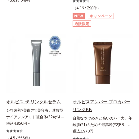
（3.89 /
64
件）
シリーズオルビスユーは肌本来のう
重ね、落ちにくくのびのよいみずみ
角的なエイジングケアが叶うシリー
悩みに着目したクレンジングオイル
（4.36 /
790
件）
るおいやバリア機能にアプローチす
ずしいテクスチャーを追求しまし
ズに。3ステップで上向き(*10)のハ
です。日本初・超微粒子技術(*1)
NEW
キャンペーン
る初期エイジングケアシリーズで
た。まるで美容液級のなめらかさで
リと透明感を。効果的なシナジー設
で、さっと塗り広げるだけで濃いメ
通販限定
す。「うるおいの質」に着目し、肌
肌にぴったり密着し、SPF50+・
計で、あなたのエイジングケアを応
イクはもちろん毛穴悩みも取り去
荒れを予防しながらうるおいに満ち
PA++++という高い紫外線カット力
援します。*1 メラニンの生成を抑
り、一瞬で気持ちのいい素肌へ。ス
た美しい肌へと導きます。ポーラ・
ながら、白浮きしにくい処方に。シ
え、シミ・ソバカスを防ぐ（ウォッ
キンケア0番目に、かつてないクレ
オルビスグループ独自の肌荒れ防止
ワ改善・美白を叶えながら、紫外線
シュ除く）*2 オルビス内スキンケ
ンジング(*2)をご用意しました。ポ
有効成分として、「DF-パンテノー
を味方にしてあなたの肌を守る最高
アシリーズの保湿力*3 年齢に応じ
ーラ化成は独自の先端研究により、
ル(*3)」を国内唯一(*4)、高濃度で
峰顔用日焼け止めです。*1 メラニ
たお手入れのこと*4 うるおいによ
ナノバブルよりも小さい超微粒子
配合。角層のバリア機能にアプロー
ンの生成を抑え、シミ・ソバカスを
る*5 乾燥、ハリ・ツヤのなさ
(*3)をクレンジングに搭載すること
チして肌荒れを防ぎ、肌不調にゆら
防ぐ*2 化粧膜のくずれにくさ、肌
*6 乾燥による*7 保湿成分*8
に成功。毛穴よりはるかに小さい超
がない肌を叶えます。そして、独自
をうるおして保護すること*3 オル
ロニセラカエルレア果汁、ノバラエ
微粒子とオイルが肌と汚れの間に入
研究に基づいたアプローチ成分
ビス内最高の紫外線カットレベル*4
キス配合＝うるおいを与えハリと透
り込み、小さくばらけて肌表面にう
「MCアクティベーター(*5)」。肌
紫外線に瞬時に反応して、膜が厚く
明感に満ちた肌へ導く保湿成分*9
るおいベールを形成。これにより、
のうるおいを引き出し・高めて、ハ
なり始めることおよび表面に新たな
メマツヨイグサ抽出液、スイカズラ
洗い流した瞬間に汚れが肌に再付着
オルビス ザ リンクルセラム
オルビスアンバー プロカバー
リ感あふれる肌へと導きます。うる
膜ができ始めることで膜が強くくず
エキス配合＝角層のすみずみまで水
することを防止し、細かい毛穴汚れ
リングBB
おいに満ちたゆらがない肌をご体感
れにくくなり、密閉することで保湿
分・油分を保ち、ハリ・ツヤを与え
シワ改善×美白(*1)美容液。速攻型
をごっそりするん！角栓溶解オイル
いただくために設計された3ステッ
成分を浸透促進すること（角層ま
る保湿成分*10 気持ちのことアレ
ナイアシンアミド複合体(*2)がすば
(*4)が詰まりや黒ずみも溶かして、
自然なツヤめきと高いカバー力。年
プで、いつも力強く美しくあり続け
で）*5 保湿成分*6 角層まで＜使用
ルギーテスト済＝全ての方にアレル
やく浸透(*3)。ピンと、パッと。大
税込4,950円～
毛穴の目立ちにくいすべすべ肌に洗
齢肌(*1)のための最高峰(*2)BB。年
るあなたを応援します。*1 肌にう
量目安＞大きめのパール1粒程度
ギーが起こらないということではあ
人の肌にハリ感を。シワ改善×美白
い上げます。大人肌のためのくすみ
齢肌(*1)のための最高峰(*2)BBクリ
税込2,970円
るおいが満ち、維持されている状態
※全顔使用の場合＜使用ステップ＞
りません。
(*1)美容液。ポーラ化成 研究所の独
(*5)を晴らすアプローチによって圧
ームです。肌のアラを光でふわりと
（4.5 /
555
件）