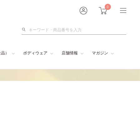
0
検
索
食品）
ボディウェア
店舗情報
マガジン