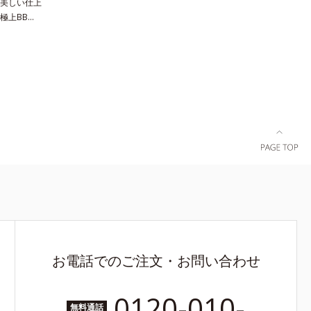
美しい仕上
極上BBク
を加える一
デーション
BBクリー
み込み、高
ちを実現し
止め・化粧
ー・パウダ
後はBBクリ
気に完成。
ープしま
お電話でのご注文・お問い合わせ
0120-010-
無料通話