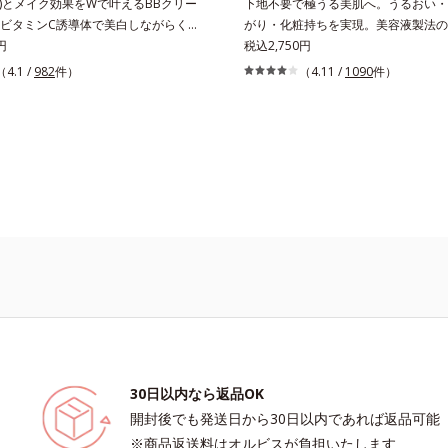
*)とメイク効果をWで叶えるBBクリー
下地不要で極うる美肌へ。うるおい・
ビタミンC誘導体で美白しながらくす
がり・化粧持ちを実現。美容液製法の
やか美肌を長時間キープ。メイクしな
円
リーム。ファンデーションに美容成分
税込2,750円
白(*)効果も発揮する、薬用美白BBク
般的な製法ではなく、美容液にファン
（4.1 /
982
件）
（4.11 /
1090
件）
。BBとしては珍しく、持続性ビタミ
機能をつける逆転の発想から生まれた
の配合に成功しました。“薬用美白美容
ムです。うるおい粒子を濃密な膜で包
ける”製法で生まれたBBだから、塗る
い保湿効果と均一な仕上がり、化粧持
も美白効果を発揮。さらに肌のくすみ
ました。これ1本で、美容液・日焼け
ばし、皮脂テカを防ぎながら明るい肌
下地・ファンデーション・コンシーラ
ープします。これ1つで、美白美容
ーの6役をこなすので、スキンケアの
止め・化粧下地・ファンデ―ション・
ームを塗るだけでベースメイクまで一
ー・パウダーを兼ねる1本6役。時短
使うほどに肌を美しく整え、長時間キ
います。* メラニンの生成を抑え、シ
す。
スを防ぐ
30日以内なら返品OK
開封後でも発送日から30日以内であれば返品可能
※商品返送料はオルビスが負担いたします