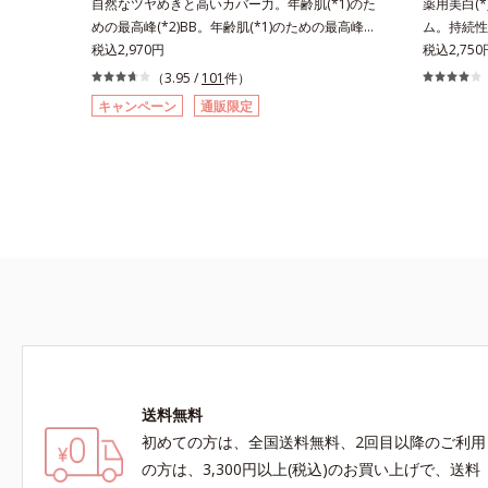
自然なツヤめきと高いカバー力。年齢肌(*1)のた
薬用美白(
めの最高峰(*2)BB。年齢肌(*1)のための最高峰
ム。持続性
(*2)BBクリームです。肌のアラを光でふわりと
税込2,970円
みのない軽
税込2,750
とばし、くすみや凹凸も軽やかにカバー。さらに
がら日中美
（3.95 /
101
件）
厚みのあるテクスチャーが均一にのび広がり、し
リームです
キャンペーン
通販限定
っかりカバーしながらも自然な仕上がりです。年
ンC誘導体
齢肌による黄ぐすみや血色の悪さに対応した色設
液に色をつ
計で、白浮きせずパッと明るい印象を叶えます。
だけで日中
これ1本で、日中美容クリーム・日焼け止め・化
をパッと飛
粧下地・カラーコントロール・コンシーラー・パ
を長時間キ
ウダー・ファンデーションの7役を兼ねる多機能
液・日焼け
BB。慌ただしい朝でもパパッと塗るだけで、厚
コンシーラ
塗り感のない、自然なツヤめきのある美肌に整え
メイクが叶
ます。*1 年齢を重ねた肌*2 オルビス内BBクリ
ミ・ソバカ
ームのカバー力
送料無料
初めての方は、全国送料無料、2回目以降のご利用
の方は、3,300円以上(税込)のお買い上げで、送料