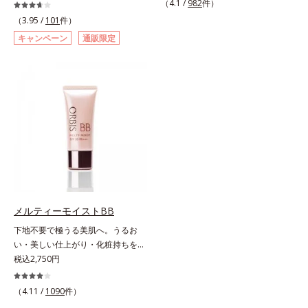
ームです。肌のアラを光でふわりと
（4.1 /
982
件）
薬用美白BBクリームです。BBとし
とばし、くすみや凹凸も軽やかにカ
（3.95 /
101
件）
ては珍しく、持続性ビタミンC誘導
バー。さらに厚みのあるテクスチャ
キャンペーン
通販限定
体の配合に成功しました。“薬用美
ーが均一にのび広がり、しっかりカ
白美容液に色をつける”製法で生ま
バーしながらも自然な仕上がりで
れたBBだから、塗るだけで日中も
す。年齢肌による黄ぐすみや血色の
美白効果を発揮。さらに肌のくすみ
悪さに対応した色設計で、白浮きせ
をパッと飛ばし、皮脂テカを防ぎな
ずパッと明るい印象を叶えます。こ
がら明るい肌を長時間キープしま
れ1本で、日中美容クリーム・日焼
す。これ1つで、美白美容液・日焼
け止め・化粧下地・カラーコントロ
け止め・化粧下地・ファンデ―ショ
ール・コンシーラー・パウダー・フ
ン・コンシーラー・パウダーを兼ね
ァンデーションの7役を兼ねる多機
る1本6役。時短メイクが叶います。
能BB。慌ただしい朝でもパパッと
* メラニンの生成を抑え、シミ・ソ
塗るだけで、厚塗り感のない、自然
バカスを防ぐ
なツヤめきのある美肌に整えます。
メルティーモイストBB
*1 年齢を重ねた肌*2 オルビス内BB
下地不要で極うる美肌へ。うるお
クリームのカバー力
い・美しい仕上がり・化粧持ちを実
現。美容液製法の極上BBクリー
税込2,750円
ム。ファンデーションに美容成分を
加える一般的な製法ではなく、美容
（4.11 /
1090
件）
液にファンデーション機能をつける