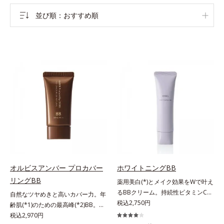
並び順
おすすめ順
オルビスアンバー プロカバー
ホワイトニングBB
リングBB
薬用美白(*)とメイク効果をWで叶え
るBBクリーム。持続性ビタミンC誘
自然なツヤめきと高いカバー力。年
導体で美白しながらくすみのない軽
税込2,750円
齢肌(*1)のための最高峰(*2)BB。年
やか美肌を長時間キープ。メイクし
齢肌(*1)のための最高峰(*2)BBクリ
税込2,970円
ながら日中美白(*)効果も発揮する、