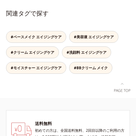
逆転の発想から生まれたBBクリー
ムです。うるおい粒子を濃密な膜で
関連タグで探す
包み込み、高い保湿効果と均一な仕
上がり、化粧持ちを実現しました。
これ1本で、美容液・日焼け止め・
化粧下地・ファンデーション・コン
#ベースメイク エイジングケア
#美容液 エイジングケア
シーラー・パウダーの6役をこなす
ので、スキンケアの後はBBクリー
#クリーム エイジングケア
#洗顔料 エイジングケア
ムを塗るだけでベースメイクまで一
気に完成。使うほどに肌を美しく整
え、長時間キープします。
#モイスチャー エイジングケア
#BBクリーム メイク
送料無料
初めての方は、全国送料無料、2回目以降のご利用の方