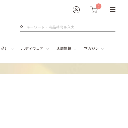
0
検
索
食品）
ボディウェア
店舗情報
マガジン