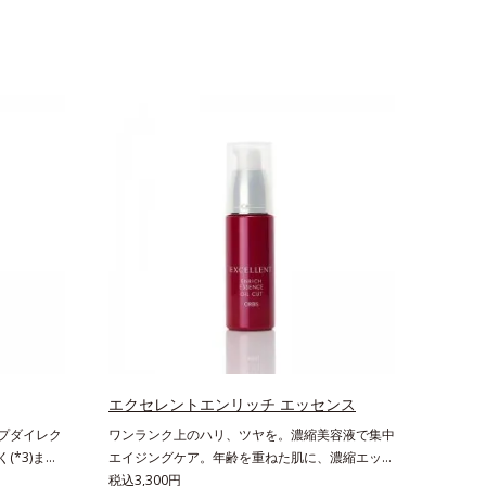
エクセレントエンリッチ エッセンス
ープダイレク
ワンランク上のハリ、ツヤを。濃縮美容液で集中
(*3)まで
エイジングケア。年齢を重ねた肌に、濃縮エッセ
“詰まりメ
ンスがさらにワンランク上のエイジングケア(*)
税込3,300円