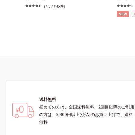
させます。さらにイオウ、グリチルリチン酸ジカ
スキンケア
（4.5 /
145
件）
リウムがニキビ、肌荒れを防ぎ、すこやかな肌に
液です。こ
NEW
整えます。気になる部分にピタッと密着する半透
穴詰まりの
明ジェルタイプです。また、メイクの上からでも
の肌なじみ
ご使用いただけます。
を目指しま
れているの
「ナノVC
に塗るだけ
キビを予防
後、化粧水
す。※敏感
皮膚刺激が
※アレルギ
おきないと
ジェニック
送料無料
ビのもと）
初めての方は、全国送料無料、2回目以降のご利用
の方は、3,300円以上(税込)のお買い上げで、送料
無料