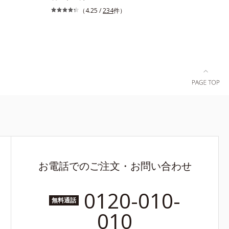
ふれる輝く
を。ハリ、ツヤを集中ケアする保湿成分・ローヤ
（4.25 /
234
件）
す。シミがあ
ルゼリーとコラーゲンをリッチに配合。みずみず
、メラニン
しい感触の美容液が角層のすみずみまで浸透し、
あることに着
肌はもっちり、やわらか。角層への浸透を高める
きかける処
には、化粧水で整えた後、保湿ジェルを使用する
ター（ヒメ
前に使うのが効果的。より積極的な集中エイジン
ス）が詰ま
グケアで、もっちりとした、つややかな肌に出合
)パワーで美
えます。* 年齢に応じたお手入れのこと
の成分をシ
ッと浸透し
キンケアと
使用感で
 メラニン
3 メラノ
お電話でのご注文・お問い合わせ
0120-010-
無料通話
010