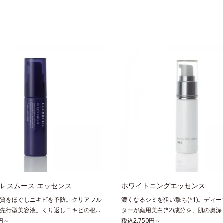
ル スムース エッセンス
ホワイトニングエッセンス
質をほぐしニキビを予防。クリアフル
濃くなるシミを狙い撃ち(*1)。ディ
先行型美容液。くり返しニキビの根本
ターが薬用美白(*2)成分を、肌の奥深く
の両方にアプローチする、薬用ニキビ
0円～
効かせる美容液。しつこいシミの原因
税込2,750円～