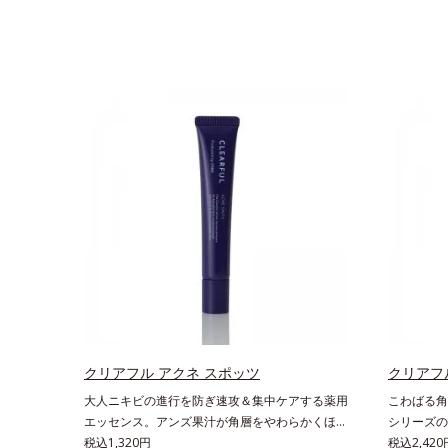
クリアフル アクネ スポッツ
クリアフ
大人ニキビの進行を防ぎ速攻＆集中ケアする薬用
こわばる角
エッセンス。アンズ果汁が角層をやわらかくほぐ
シリーズの
して、毛穴づまりを防ぎ、薬用成分を素早く浸透
税込1,320円
原因と毛穴
税込2,42