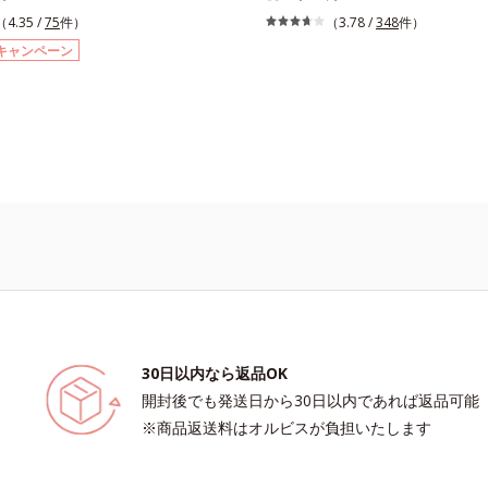
「クリアフルシリーズ」の先行型美容
ラニン(*1)”の生成を抑え、透明感あ
（4.35 /
75
件）
（3.78 /
348
件）
わばった角質をやわらかくほぐし、毛
肌を目指す、薬用美白(*2)美容液で
キャンペーン
起こりにくいなめらかな肌へ。化粧水
る部分は肌のターンオーバーが低下し
をサポートし、すっとなじむ素直な肌
が肌の奥(*3)で詰まっている状態で
す。またクリアフルシリーズに配合さ
目。肌の奥の詰まりにダイレクトに働
と同じ、5種の和漢植物由来成分や
方を採用しました。ディープダイレク
ショットカプセル」を採用。化粧水前
フウロエキス、スターフルーツ葉エキ
の簡単ケアで、ゴワつきや肌荒れ、ニ
りメラニンの生成を抑制し、浸透(*4
します。【ご使用ステップ】洗顔の
白成分・速効性ビタミンC誘導体など
の前にお使いいただく先行型美容液で
ミの元へ届けます。みずみずしくスー
肌対象パッチテスト済（すべての人に
後肌はサラッとしているから、どのス
おきないというわけではありません）
も相性抜群。一年中気持ちよく使える
ーテスト済＝全ての方にアレルギーが
す。*1 過剰に生成されたメラニン *2
いうことではありません※ノンコメド
の生成を抑え、シミ・ソバカスを防ぐ*
テスト済＝すべての人にコメド（ニキ
サイト*4 角層まで
ができないというわけではありません
30日以内なら返品OK
開封後でも発送日から30日以内であれば返品可能
※商品返送料はオルビスが負担いたします