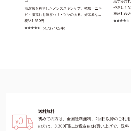
ュ
黒ずみ汚れ
やさしくな
清潔感を科学したメンズスキンケア。乾燥・ニキ
シャルクレ
税込1,980
ビ・肌荒れを防ぎハリ・ツヤのある、好印象な清
詰まって発
潔透明肌(*1)へ。オルビス ミスターは、男性の清
税込1,650円
洗い流す洗
潔感、爽やかさ、若々しさの印象を科学的に検証
（4.73 /
105
件）
かし出す脂
し、ポジティブな光（＝ツヤ）が男性の印象に重
た複合洗浄
要であること(*2)を業界で初めて発見(*3)。ニキ
毛穴の黒ず
ビ・肌荒れ予防有効成分と保湿成分を新たに配
「CISブ
合。これまでの乾燥・テカリへのケアはそのまま
潔透明肌へ
に、肌荒れ・ニキビ予防など“今”の肌悩みに応
い流す期待
え、“未来”を見据えて好印象の鍵となるハリ・ツ
ようなとろ
ヤへもアプローチする進化を遂げました。うるお
黒ずみもメ
いを逃しやすい男性肌に着目し、アイテム同士を
はつるんと
なじみやすくする「うるおいコネクト設計」を採
朝も疲れて
用。8アイテム分の機能を3ステップに集約し、
ます。*1
よりシンプルなお手入れで、ハリ・ツヤのある好
アスコルビ
印象な清潔透明肌(*1)へ導きます。*1 うるおい
ス、ハス花
による透明感のある肌*2 男性の顔画像を用いた
送料無料
発酵液、ア
印象評価において、基準画像に対して、頬全体に
ミスター 
初めての方は、全国送料無料、2回目以降のご利用
輝度分布がなだらかな光（ツヤ）があると、爽や
料と置き換
かさ印象が高く評価されたこと*3 2022年12月
の方は、3,300円以上(税込)のお買い上げで、送料
回のスペシ