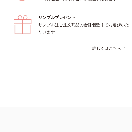
、クレンジング料としてお使いいただ
お肌の状態に合わせて毎日お使いいた
サンプルプレゼント
題ありません。【ご使用方法】①適量
ぼ 1粒程度)をとり、乾いた肌の上で優
サンプルはご注文商品の合計個数までお選びいた
を描くように、よくなじませます。②
だけます
が軽くなったら、水またはぬるま湯で
します。※W洗顔は不要です。
詳しくはこちら