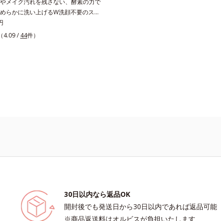
やメイク汚れを残さない、酵素の力で
めらかに洗い上げるW洗顔不要のスペ
ンザー。過剰な皮脂とその皮脂汚れが
円
生する黒ずみ汚れに着目。古い角層を
（4.09 /
44
件）
浄成分「リンゴ酸」と過剰な皮脂を溶
質分解酵素「リパーゼ」を組み合わせ
成分「リンゴ酸 LP(*1)」を配合し、
み汚れを繰り返しません。さらに、
ースター(*2)」配合で、あなた本来の清
と導きます。毛穴の汚れをしっかり洗
感が高まる黒と、優しく肌に吸い付く
け感のジェル状テクスチャー。毛穴の
イクもしっかり洗い流し、洗いあがり
した肌に。泡立て不要であわただしい
帰ってきた夜も手軽にご使用いただけ
 リパーゼ、リンゴ酸*2 イソステアリル
ルリン酸２Na、プランクトンエキ
エキス、乳酸桿菌/セイヨウナシ果汁
ルギニン【ご使用ステップ】オルビス
30日以内なら返品OK
クレンザー ⇒ 化粧水 ⇒ 保湿液※洗顔
開封後でも発送日から30日以内であれば返品可能
えてご使用いただけます。※週2～3
※商品返送料はオルビスが負担いたします
ャル洗顔としてのご使用をおすすめい