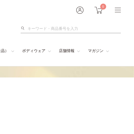
0
検
索
食品）
ボディウェア
店舗情報
マガジン