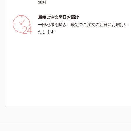
22日時点で、科学文献データベースPubMed及
無料
たしますが
びGoogle scholarにより国内化粧品業界におい
く場合や、
て該当文献がないことを確認（ポーラ化成研究所
最短ご注文翌日お届け
だいても問
調べ）
(さくらん
一部地域を除き、最短でご注文の翌日にお届けい
しくらせん
たします
指先の感触
よく洗い流