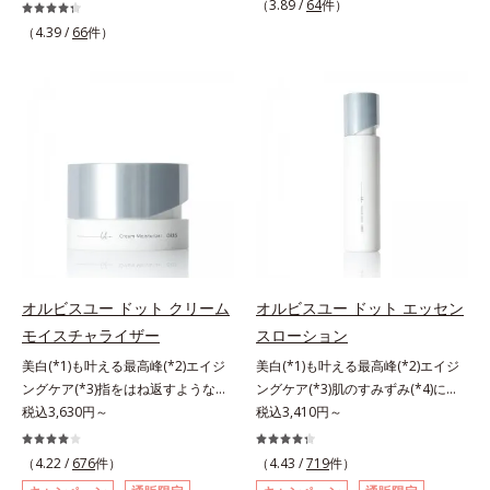
主義。年齢サイン(*5)の因子に着目
（3.89 /
64
件）
シリーズオルビスユーは肌本来のう
した肌科学エイジングケア(*3)シリ
（4.39 /
66
件）
るおいやバリア機能にアプローチす
ーズ。オルビスユー ドットシリー
る初期エイジングケアシリーズで
ズは、年齢による肌悩み一つ一つを
す。「うるおいの質」に着目し、肌
対処するのではなく、肌で起きてい
荒れを予防しながらうるおいに満ち
ることの根本原因に着目。加齢とと
た美しい肌へと導きます。ポーラ・
もに現れる年齢サイン(*5)について
オルビスグループ独自の肌荒れ防止
研究を進めたところ、弾力感のない
有効成分として、「DF-パンテノー
状態である「ハリのなさ」や、くす
ル(*3)」を国内唯一(*4)、高濃度で
み(*6)などが現れている状態である
配合。角層のバリア機能にアプロー
「透明感のなさ」が現れることで大
チして肌荒れを防ぎ、肌不調にゆら
人の肌印象に大きな影響を与えてい
がない肌を叶えます。そして、独自
ることが分かりました。そこでオル
研究に基づいたアプローチ成分
ビスユー ドットシリーズは美容成
オルビスユー ドット クリーム
オルビスユー ドット エッセン
「MCアクティベーター(*5)」。肌
分(*7)として「G.D.F.アクティベー
モイスチャライザー
スローション
のうるおいを引き出し・高めて、ハ
ター(*8)」を配合。そして、従来か
美白(*1)も叶える最高峰(*2)エイジ
美白(*1)も叶える最高峰(*2)エイジ
リ感あふれる肌へと導きます。うる
ら配合している美白有効成分「トラ
ングケア(*3)指をはね返すような弾
ングケア(*3)肌のすみずみ(*4)にし
おいに満ちたゆらがない肌をご体感
ネキサム酸」を配合しました。さら
力感が宿るハリ感 濃密フィットク
税込3,630円～
みわたるうるおい充満ローション。
税込3,410円～
いただくために設計された3ステッ
に、シリーズ共通の美容成分(*7)
リーム。ハリも透明感(*4)も結果主
ハリも透明感(*5)も結果主義。年齢
プで、いつも力強く美しくあり続け
「GLルートブースター(*9)」を配合
義。年齢サイン(*5)の因子に着目し
サイン(*6)の因子に着目した肌科学
るあなたを応援します。*1 肌にう
することで、肌のふっくら感や透明
（4.22 /
676
件）
（4.43 /
719
件）
た肌科学エイジングケア(*3)シリー
エイジングケア(*3)シリーズ。オル
るおいが満ち、維持されている状態
感を叶えます。美白ケアしながら多