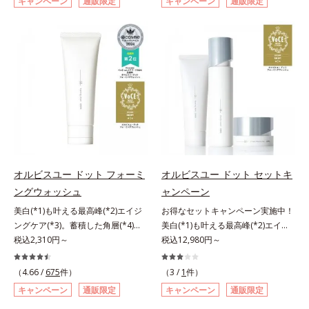
キャンペーン
通販限定
キャンペーン
通販限定
ズ。オルビスユー ドットシリーズ
ビスユー ドットシリーズは、年齢
*2 年齢に応じたお手入れのこと
角的なエイジングケアが叶うシリー
は、年齢による肌悩み一つ一つを対
による肌悩み一つ一つを対処するの
*3 デクスパンテノールW*4
ズに。3ステップで上向き(*10)のハ
処するのではなく、肌で起きている
ではなく、肌で起きていることの根
2022年5月 Mintel社データベース及
リと透明感を。効果的なシナジー設
ことの根本原因に着目。加齢ととも
本原因に着目。加齢とともに現れる
び先行技術調査による当社調べ*5
計で、あなたのエイジングケアを応
に現れる年齢サインについて研究を
年齢サインについて研究を進めたと
オトギリソウエキス配合＝肌にうる
援します。*1 メラニンの生成を抑
進めたところ、弾力感のない状態で
ころ、弾力感のない状態である「ハ
おいを与え、うるおいに満ちたハリ
え、シミ・ソバカスを防ぐ（ウォッ
ある「ハリのなさ」や、くすみ(*6)
リのなさ」や、くすみ(*7)などが現
ツヤ肌へ導く保湿成分アレルギーテ
シュ除く）*2 オルビス内スキンケ
などが現れている状態である「透明
れている状態である「透明感のな
スト済＝全ての方にアレルギーが起
アシリーズの保湿力*3 年齢に応じ
感のなさ」が、大人の肌印象に大き
さ」が、大人の肌印象に大きな影響
こらないということではありませ
たお手入れのこと*4 うるおいによ
な影響を与えていることがわかりま
を与えていることがわかりました。
ん。
る*5 乾燥、ハリ・ツヤのなさ
した。そこでオルビスユー ドット
そこでオルビスユー ドットシリー
*6 乾燥による*7 保湿成分*8
シリーズは美容成分(*7)として
ズは美容成分(*8)として「G.D.F.ア
ロニセラカエルレア果汁、ノバラエ
オルビスユー ドット フォーミ
オルビスユー ドット セットキ
「G.D.F.アクティベーター(*8)」を
クティベーター(*9)」を配合。そし
キス配合＝うるおいを与えハリと透
ングウォッシュ
ャンペーン
配合。そして、従来から配合してい
て、従来から配合している美白(*1)
明感に満ちた肌へ導く保湿成分*9
美白(*1)も叶える最高峰(*2)エイジ
お得なセットキャンペーン実施中！
る美白(*1)有効成分「トラネキサム
有効成分「トラネキサム酸」を配合
メマツヨイグサ抽出液、スイカズラ
ングケア(*3)。蓄積した角層(*4)を
美白(*1)も叶える最高峰(*2)エイジ
酸」を配合しました。さらに、シリ
しました。さらに、シリーズ共通の
エキス配合＝角層のすみずみまで水
絡めとりくすみ(*5)を晴らす高密着
税込2,310円～
ングケア(*3)。ハリも透明感(*4)も
税込12,980円～
ーズ共通の美容成分「GLルートブ
美容成分「GLルートブースター
分・油分を保ち、ハリ・ツヤを与え
マイルドピーリング(*6)洗顔料。ハ
結果主義。年齢サイン(*5)の因子に
ースター(*9)」を配合することで、
(*10)」を配合することで、肌のふ
る保湿成分*10 気持ちのことアレ
リも透明感(*7)も結果主義。年齢サ
着目した肌科学エイジングケア(*3)
肌のふっくら感や透明感を叶えま
っくら感や透明感を叶えます。美白
（4.66 /
675
件）
（3 /
1
件）
ルギーテスト済＝全ての方にアレル
イン(*8)の因子に着目した肌科学エ
シリーズ。オルビスユー ドットシ
す。美白ケアしながら多角的なエイ
ケアしながら多角的なエイジングケ
ギーが起こらないということではあ
キャンペーン
通販限定
キャンペーン
通販限定
イジングケア(*3)シリーズ。オルビ
リーズは、年齢による肌悩み一つ一
ジングケアが叶うシリーズに。3ス
アが叶うシリーズに。3ステップで
りません。