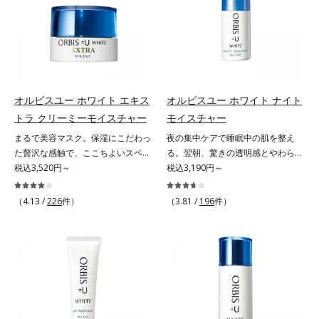
荒れ防止有効成分として、「DF-パ
ビスグループ独自の肌荒れ防止有効
べ*5 オトギリソウエキス配合＝肌
ンテノール(*3)」を国内唯一(*4)、
成分として、「DF-パンテノール
にうるおいを与え、うるおいに満ち
高濃度で配合。角層のバリア機能に
(*3)」を国内唯一(*4)、高濃度で配
たハリツヤ肌へ導く保湿成分
アプローチして肌荒れを防ぎ、肌不
合。角層のバリア機能にアプローチ
調にゆらがない肌を叶えます。そし
して肌荒れを防ぎ、肌不調にゆらが
て、独自研究に基づいたアプローチ
ない肌を叶えます。そして、独自研
成分「MCアクティベーター
究に基づいたアプローチ成分「MC
オルビスユー ホワイト エキス
オルビスユー ホワイト ナイト
(*5)」。肌のうるおいを引き出し・
アクティベーター(*5)」。肌のうる
トラ クリーミーモイスチャー
モイスチャー
高めて、ハリ感あふれる肌へと導き
おいを引き出し・高めて、ハリ感あ
まるで美容マスク。保湿にこだわっ
夜の集中ケアで睡眠中の肌を整え
ます。うるおいに満ちたゆらがない
ふれる肌へと導きます。うるおいに
た贅沢な感触で、ここちよいスペシ
る。翌朝、驚きの透明感とやわらか
肌をご体感いただくために設計され
満ちたゆらがない肌をご体感いただ
ャルケアを。若々しく透明感のある
税込3,520円～
さを感じて。若々しく透明感のある
税込3,190円～
た3ステップで、いつも力強く美し
くために設計された3ステップで、
美肌を構成する要素と、年齢肌(*1)
美肌を構成する要素と、年齢肌(*1)
くあり続けるあなたを応援します。
いつも力強く美しくあり続けるあな
のメラニン生成にアプローチして、
のメラニン生成にアプローチして、
*1 肌にうるおいが満ち、維持され
たを応援します。*1 肌にうるおい
（4.13 /
226
件）
（3.81 /
196
件）
明るくなめらかな肌へ導くスキンケ
明るくなめらかな肌へ導くスキンケ
ている状態*2 年齢に応じたお手入
が満ち、維持されている状態*2 年
アシリーズです。「オルビスユー」
アシリーズです。「オルビスユー」
れのこと*3 デクスパンテノール
齢に応じたお手入れのこと*3 デク
の理論を応用し、全方位的に肌の底
の理論を応用し、全方位的に肌の底
W*4 2022年5月 Mintel社データベ
スパンテノールW*4 2022年5月
上げを図ります。さらに、シミと年
上げを図ります。さらに、シミと年
ース及び先行技術調査による当社調
Mintel社データベース及び先行技術
齢の関係に着目。点在するシミだけ
齢の関係に着目。点在するシミだけ
べ*5 オトギリソウエキス配合＝肌
調査による当社調べ*5 オトギリソ
でなく、メラニンが蓄積しがちな年
でなく、メラニンが蓄積しがちな年
にうるおいを与え、うるおいに満ち
ウエキス配合＝肌にうるおいを与
齢肌の“メラニンメタボ(*2)”にアプ
齢肌の“メラニンメタボ(*2)”にアプ
たハリツヤ肌へ導く保湿成分
え、うるおいに満ちたハリツヤ肌へ
ローチして、澄みわたる美肌を目指
ローチして、澄みわたる美肌を目指
導く保湿成分各商品の詳しい情報は