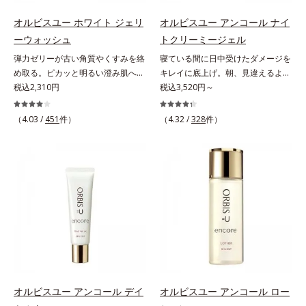
齢を重ねた肌*3 メラニンが過剰に
層まで*3 年齢を重ねた肌*4 メラニ
生成する状態
ンが過剰に生成する状態
オルビスユー ホワイト ジェリ
オルビスユー アンコール ナイ
ーウォッシュ
トクリーミージェル
弾力ゼリーが古い角質やくすみを絡
寝ている間に日中受けたダメージを
め取る。ピカッと明るい澄み肌へ。
キレイに底上げ。朝、見違えるよう
若々しく透明感のある美肌を構成す
税込2,310円
なハリ感に。諦めかけていたハリ不
税込3,520円～
る要素と、年齢肌(*1)のメラニン生
足、うるおい低下に先端科学ケア
成にアプローチして、明るくなめら
(*1)でアプローチするエイジングケ
（4.03 /
451
件）
（4.32 /
328
件）
かな肌へ導くスキンケアシリーズで
ア(*2)シリーズ。弾むような若々し
す。「オルビスユー」の理論を応用
い肌を目指します。D.N.A.(*3) ヒビ
し、全方位的に肌の底上げを図りま
スエキスとHSP（ヒートショックプ
す。さらに、シミと年齢の関係に着
ロテイン）(*4)の合わせ技で、目
目。点在するシミだけでなく、メラ
元、フェイスラインなど、年齢を重
ニンが蓄積しがちな年齢肌の“メラ
ねるにつれハリ不足、うるおい低下
ニンメタボ(*2)”にアプローチして、
を感じやすい部位に働きかけ、ハリ
澄みわたる美肌を目指します。*1
感のある肌へ導きます。さらに、水
年齢を重ねた肌*2 メラニンが過剰
でも油でもない第3の成分、even
に生成する状態
wateroil（イーブンワテロイル）を
配合することにより、水でも油でも
実現できなかった、“濃密なうるお
オルビスユー アンコール デイ
オルビスユー アンコール ロー
い感”と“ベタつかない”、相反する2