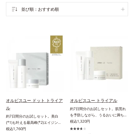
並び順
おすすめ順
オルビスユー ドット トライア
オルビスユー トライアル
ル
約7日間分のお試しセット。肌荒れ
を予防しながら、うるおいに満ちた
約7日間分のお試しセット。美白
美しい肌へ。7000種を超える成分
税込1,320円
(*1)も叶える最高峰(*2)エイジング
から厳選し、「うるおいの質(*1)」
ケア(*3)。ハリも透明感(*4)も結果
税込1,760円
に着目した初期エイジングケア(*2)