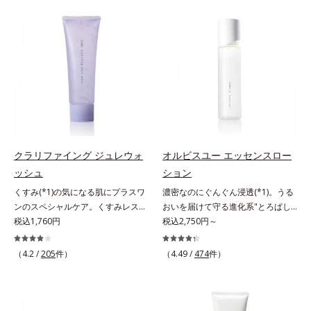
スユー ドットシリーズは、年齢に
つを対処するのではなく、肌で起き
テップで上向き(*10)のハリと透明
上向き(*11)のハリと透明感を。効
よる肌悩み一つ一つを対処するので
ていることの根本原因に着目。加齢
感を。効果的なシナジー設計で、あ
果的なシナジー設計で、あなたのエ
はなく、肌で起きていることの根本
とともに現れる年齢サイン(*5)につ
なたのエイジングケアを応援しま
イジングケアを応援します。*1 メ
原因に着目。加齢とともに現れる年
いて研究を進めたところ、弾力感の
す。*1 メラニンの生成を抑え、シ
ラニンの生成を抑え、シミ・ソバカ
齢サインについて研究を進めたとこ
ない状態である「ハリのなさ」や、
ミ・ソバカスを防ぐ（ウォッシュを
スを防ぐ（ウォッシュを除く）*2
ろ、弾力感のない状態である「ハリ
くすみ(*6)などが現れている状態で
除く）*2 オルビス内スキンケアシ
オルビス内スキンケアシリーズの保
のなさ」や、くすみ(*5)などが現れ
ある「透明感のなさ」が現れること
リーズの保湿力*3 年齢に応じたお
湿力*3 年齢に応じたお手入れのこ
ている状態である「透明感のなさ」
で大人の肌印象に大きな影響を与え
手入れのこと*4 うるおいによる
と*4 角層まで*5 うるおいによ
が、大人の肌印象に大きな影響を与
ていることが分かりました。そこで
*5 乾燥、ハリ・ツヤのなさ*6
る*6 乾燥、ハリ・ツヤのなさ
えていることがわかりました。そこ
オルビスユー ドットシリーズは美
乾燥による*7 保湿成分*8 ロニ
*7 乾燥による*8 保湿成分*9
でオルビスユー ドットシリーズは
容成分(*7)として「G.D.F.アクティ
セラカエルレア果汁、ノバラエキス
ロニセラカエルレア果汁、ノバラエ
クラリファイング ジュレウォ
オルビスユー エッセンスロー
美容成分(*9)として「G.D.F.アクテ
ベーター(*8)」を配合。そして、従
配合＝うるおいを与えハリと透明感
キス配合＝うるおいを与えハリと透
ッシュ
ション
ィベーター(*10)」を配合。そし
来から配合している美白有効成分
に満ちた肌へ導く保湿成分*9 メマ
明感に満ちた肌へ導く保湿成分
くすみ(*1)の気になる肌にプラスワ
濃密なのにぐんぐん浸透(*1)。うる
て、従来から配合している美白(*1)
「トラネキサム酸」を配合しまし
ツヨイグサ抽出液、スイカズラエキ
*10 メマツヨイグサ抽出液、スイ
ンのスペシャルケア。くすみレスの
おいを届けて守る進化系"とろぱし
有効成分「トラネキサム酸」を配合
た。さらに、シリーズ共通の美容成
ス配合＝角層のすみずみまで水分・
カズラエキス配合＝角層のすみずみ
輝くような素肌へ。肌表面の余分な
税込1,760円
ゃ"ローション。7000種を超える成
税込2,750円～
しました。さらに、シリーズ共通の
分(*7)「GLルートブースター(*9)」
油分を保ち、ハリ・ツヤを与える保
まで水分・油分を保ち、ハリ・ツヤ
角層を落として、くすみ(*1)レスな
分から厳選し、「うるおいの質
美容成分「GLルートブースター
を配合することで、肌のふっくら感
湿成分*10 気持ちのこと
を与える保湿成分*11 気持ちのこ
輝くような素肌へ整える(*2)スペシ
(*1)」に着目した初期エイジングケ
(*11)」を配合することで、肌のふ
や透明感を叶えます。美白ケアしな
と
（4.2 /
205
件）
（4.49 /
474
件）
ャル洗顔料です。いつもの洗顔料の
ア(*2)シリーズオルビスユーは肌本
っくら感や透明感を叶えます。美白
がら多角的なエイジングケアが叶う
代わりに、10秒ほどくるくるとなじ
来のうるおいやバリア機能にアプロ
ケアしながら多角的なエイジングケ
シリーズに。3ステップで上向き
ませてから洗い流すだけ。ぷるんと
ーチする初期エイジングケアシリー
アが叶うシリーズに。3ステップで
(*10)のハリと透明感を。効果的な
したジェルが肌表面の角層をやわら
ズです。「うるおいの質」に着目
上向き(*12)のハリと透明感を。効
シナジー設計で、あなたのエイジン