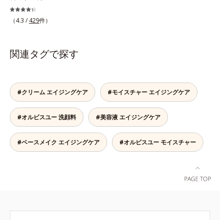
え、未体験の肌感触を叶えます。*1
を叶えます。*1 保湿*2 年齢に応じ
え、夕方から夜にかけて徐々にダウ
保湿*2 年齢に応じたお手入れ *3
たお手入れ *3 D.N.A.＝Daily New
ンするハリのバイオリズムに着目し
（4.3 /
429
件）
D.N.A.＝Daily New Approach*4
Approach*4 HSP含有酵母エキス＝
た、オルビスユーシリーズの日中用
HSP含有酵母エキス＝保湿成分*5
保湿成分*5 角層内
美容液です。クチナシエキス配合の
紫外線や乾燥など
ハリバリアエンハンサーが、肌の内
関連タグで探す
側(*2)からバリア機能にアプローチ
して、うるおいをキープ。さらに紫
外線・近赤外線・大気汚染(*3)をカ
ットする成分を配合しており、外的
#クリーム エイジングケア
#モイスチャー エイジングケア
刺激から肌を守ります。肌の内側
(*2)と外側、両方からのWアプロー
#オルビスユー 洗顔料
#美容液 エイジングケア
チでゆらぎ(*1)を食い止め、夕方に
かけてダウンしていくハリの低下を
予防。朝の“ピーク肌”が長時間続き
#ベースメイク エイジングケア
#オルビスユー モイスチャー
ます。UVカット効果と肌をトーン
アップさせる効果(*4)があり、朝の
メイク前のスキンケアにぴったり。
オイルカットでベタつかないので、
すぐにメイクが始められます。*1
乾燥など *2 角層内 *3 ちり・ほこ
り等 *4 メイクアップ効果による