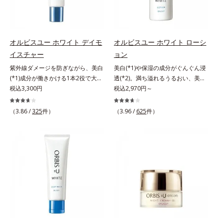
します。*1 年齢を重ねた肌*2 メラ
します。*1 年齢を重ねた肌*2 メラ
商品ページをご覧ください。・
ニンが過剰に生成する状態*3 メラ
ニンが過剰に生成する状態
BEAUTY夏祭りは、こちら
ニンの生成を抑え、シミ・ソバカス
を防ぐ*4 コラーゲン・トリペプチ
オルビスユー ホワイト デイモ
オルビスユー ホワイト ローシ
ド Ｆ
イスチャー
ョン
紫外線ダメージを防ぎながら、美白
美白(*1)や保湿の成分がぐんぐん浸
(*1)成分が働きかける1本2役で大人
透(*2)。満ち溢れるうるおい、美肌
の肌を守りぬく。若々しく透明感の
税込3,300円
がやみつきに。若々しく透明感のあ
税込2,970円～
ある美肌を構成する要素と、年齢肌
る美肌を構成する要素と、年齢肌
(*2)のメラニン生成にアプローチし
(*3)のメラニン生成にアプローチし
（3.86 /
325
件）
（3.96 /
625
件）
て、明るくなめらかな肌へ導くスキ
て、明るくなめらかな肌へ導くスキ
ンケアシリーズです。「オルビスユ
ンケアシリーズです。「オルビスユ
ー」の理論を応用し、全方位的に肌
ー」の理論を応用し、全方位的に肌
の底上げを図ります。さらに、シミ
の底上げを図ります。さらに、シミ
と年齢の関係に着目。点在するシミ
と年齢の関係に着目。点在するシミ
だけでなく、メラニンが蓄積しがち
だけでなく、メラニンが蓄積しがち
な年齢肌の“メラニンメタボ(*3)”に
な年齢肌の“メラニンメタボ(*4)”に
アプローチして、澄みわたる美肌を
アプローチして、澄みわたる美肌を
目指します。*1 メラニンの生成を
目指します。*1 メラニンの生成を
抑え、シミ・ソバカスを防ぐ*2 年
抑え、シミ・ソバカスを防ぐ*2 角