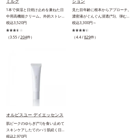
ミルク
ション
つの感触の両立に成功。ごわつく年
1本で保湿と日焼け止めを兼ねた日
見た目年齢に根本からアプローチ。
齢肌を柔肌に整え、未体験の肌感触
中用高機能クリーム。外的ストレス
濃密液がぐんぐん浸透(*5)、弾むよ
を叶えます。*1 保湿*2 年齢に応じ
(*5)から肌を徹底ガード。諦めかけ
税込3,520円
うな素肌へ。諦めかけていたハリ不
税込3,300円～
たお手入れ *3 D.N.A.＝Daily New
ていたハリ不足、うるおい低下に先
足、うるおい低下に先端科学ケア
Approach*4 HSP含有酵母エキス＝
端科学ケア(*1)でアプローチするエ
(*1)でアプローチするエイジングケ
（3.55 /
204
件）
保湿成分
（4.4 /
829
件）
イジングケア(*2)シリーズ。弾むよ
ア(*2)シリーズ。弾むような若々し
うな若々しい肌を目指します。
い肌を目指します。D.N.A.(*3) ヒビ
D.N.A.(*3) ヒビスエキスとHSP（ヒ
スエキスとHSP（ヒートショックプ
ートショックプロテイン）(*4)の合
ロテイン）(*4)の合わせ技で、目
わせ技で、目元、フェイスラインな
元、フェイスラインなど、年齢を重
ど、年齢を重ねるにつれハリ不足、
ねるにつれハリ不足、うるおい低下
うるおい低下を感じやすい部位に働
を感じやすい部位に働きかけ、ハリ
きかけ、ハリ感のある肌へ導きま
感のある肌へ導きます。さらに、水
す。さらに、水でも油でもない第3
でも油でもない第3の成分、even
の成分、even wateroil（イーブン
wateroil（イーブンワテロイル）を
ワテロイル）を配合することによ
配合することにより、水でも油でも
り、水でも油でも実現できなかっ
実現できなかった、“濃密なうるお
オルビスユー デイエッセンス
た、“濃密なうるおい感”と“ベタつか
い感”と“ベタつかない”、相反する2
肌ピークのゆらぎ(*1)を食い止めて
ない”、相反する2つの感触の両立に
つの感触の両立に成功。ごわつく年
スキンケアしたてのハリ肌続く日中
成功。ごわつく年齢肌を柔肌に整
齢肌を柔肌に整え、未体験の肌感触
用美容液。起床直後にピークを迎
税込2,970円