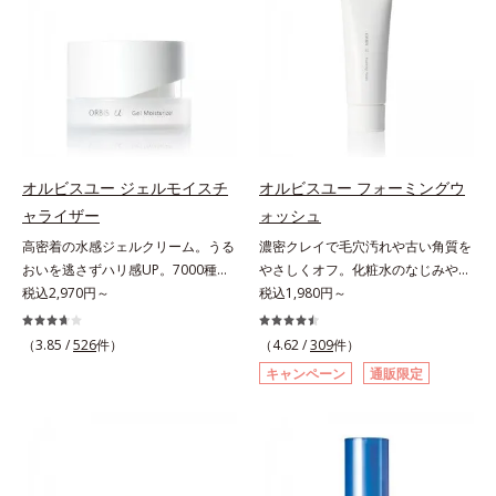
かくして絡めとり、スクラブがやさ
し、肌荒れを予防しながらうるおい
果的なシナジー設計で、あなたのエ
グケアを応援します。*1 メラニン
しく取り去ります。さらに注目した
に満ちた美しい肌へと導きます。ポ
イジングケアを応援します。*1 メ
の生成を抑え、シミ・ソバカスを防
いのはクリアな肌に整えるクリアコ
ーラ・オルビスグループ独自の肌荒
ラニンの生成を抑え、シミ・ソバカ
ぐ（ウォッシュ除く）*2 オルビス
ンディショニング処方と、贅沢に配
れ防止有効成分として、「DF-パン
スを防ぐ（ウォッシュを除く）*2
内スキンケアシリーズの保湿力*3
合された保湿成分。一瞬取り去るだ
テノール(*3)」を国内唯一(*4)、高
オルビス内スキンケアシリーズの保
年齢に応じたお手入れのこと*4 う
けのケアに留まらず、洗うたびにく
濃度で配合。角層のバリア機能にア
湿力*3 年齢に応じたお手入れのこ
るおいによる*5 乾燥、ハリ・ツヤ
すみをため込まないすこやかな肌に
プローチして肌荒れを防ぎ、肌不調
と*4 剥がれずに肌に蓄積した古い
のなさ*6 乾燥による*7 保湿成分*8
整え、パールエキス(*3)とヒアルロ
にゆらがない肌を叶えます。そし
角層*5 乾燥による*6 洗浄によ
ロニセラカエルレア果汁、ノバラエ
オルビスユー ジェルモイスチ
オルビスユー フォーミングウ
ン酸(*4)がうるおって透き通るよう
て、独自研究に基づいたアプローチ
る物理的効果*7 うるおいによる
キス配合＝うるおいを与えハリと透
ャライザー
ォッシュ
な透明感を叶えます。顔色がどんよ
成分「MCアクティベーター
*8 乾燥、ハリ・ツヤのなさ*9
明感に満ちた肌へ導く保湿成分*9
高密着の水感ジェルクリーム。うる
濃密クレイで毛穴汚れや古い角質を
りしている、ファンデのノリがイマ
(*5)」。肌のうるおいを引き出し・
保湿成分*10 ロニセラカエルレア
メマツヨイグサ抽出液、スイカズラ
おいを逃さずハリ感UP。7000種を
やさしくオフ。化粧水のなじみやす
イチ、肌のざらつきやくすみが気に
高めて、ハリ感あふれる肌へと導き
果汁、ノバラエキス配合＝うるおい
エキス配合＝角層のすみずみまで水
超える成分から厳選し、「うるおい
税込2,970円～
い肌に。7000種を超える成分から
税込1,980円～
なる、化粧水が肌になじまな
ます。うるおいに満ちたゆらがない
を与えハリと透明感に満ちた肌へ導
分・油分を保ち、ハリ・ツヤを与え
の質(*1)」に着目した初期エイジン
厳選し、「うるおいの質(*1)」に着
い……。こんなお悩みが気になると
肌をご体感いただくために設計され
く保湿成分*11 メマツヨイグサ抽
る保湿成分*10 気持ちのこと各商品
グケア(*2)シリーズオルビスユーは
目した初期エイジングケア(*2)シリ
きに。週に1～4回、いつもの洗顔料
（3.85 /
526
件）
た3ステップで、いつも力強く美し
（4.62 /
309
件）
出液、スイカズラエキス配合＝角層
の詳しい情報は商品ページをご覧く
肌本来のうるおいやバリア機能にア
ーズオルビスユーは肌本来のうるお
と置き換えてお使いください。*1
くあり続けるあなたを応援します。
のすみずみまで水分・油分を保ち、
ださい。・BEAUTY夏祭りは、こち
キャンペーン
通販限定
プローチする初期エイジングケアシ
いやバリア機能にアプローチする初
角層肥厚や乾燥などによる*2 汚れ
*1 肌にうるおいが満ち、維持され
ハリ・ツヤを与える保湿成分*12
ら
リーズです。「うるおいの質」に着
期エイジングケアシリーズです。
を除去することで健やかな肌を保
ている状態*2 年齢に応じたお手入
気持ちのこと
目し、肌荒れを予防しながらうるお
「うるおいの質」に着目し、肌荒れ
ち、うるおいを保つことで肌を整え
れのこと*3 デクスパンテノール
いに満ちた美しい肌へと導きます。
を予防しながらうるおいに満ちた美
ること*3 加水分解コンキオリン*4
W*4 2022年5月 Mintel社データベ
ポーラ・オルビスグループ独自の肌
しい肌へと導きます。ポーラ・オル
ヒアルロン酸Na
ース及び先行技術調査による当社調