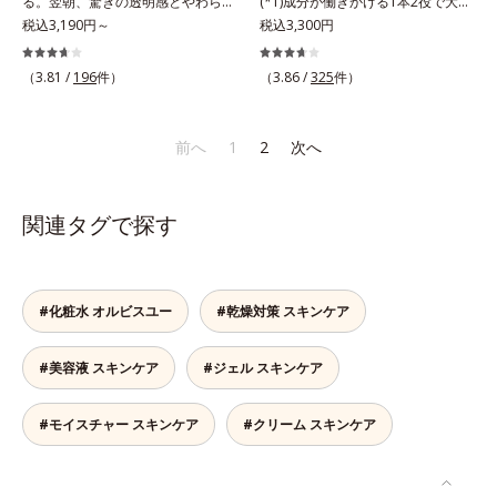
る。翌朝、驚きの透明感とやわらか
(*1)成分が働きかける1本2役で大人
さを感じて。若々しく透明感のある
税込3,190円～
の肌を守りぬく。若々しく透明感の
税込3,300円
美肌を構成する要素と、年齢肌(*1)
ある美肌を構成する要素と、年齢肌
のメラニン生成にアプローチして、
(*2)のメラニン生成にアプローチし
（3.81 /
196
件）
（3.86 /
325
件）
明るくなめらかな肌へ導くスキンケ
て、明るくなめらかな肌へ導くスキ
アシリーズです。「オルビスユー」
ンケアシリーズです。「オルビスユ
の理論を応用し、全方位的に肌の底
ー」の理論を応用し、全方位的に肌
前へ
1
2
次へ
上げを図ります。さらに、シミと年
の底上げを図ります。さらに、シミ
齢の関係に着目。点在するシミだけ
と年齢の関係に着目。点在するシミ
でなく、メラニンが蓄積しがちな年
だけでなく、メラニンが蓄積しがち
関連タグで探す
齢肌の“メラニンメタボ(*2)”にアプ
な年齢肌の“メラニンメタボ(*3)”に
ローチして、澄みわたる美肌を目指
アプローチして、澄みわたる美肌を
します。*1 年齢を重ねた肌*2 メラ
目指します。*1 メラニンの生成を
ニンが過剰に生成する状態
抑え、シミ・ソバカスを防ぐ*2 年
#化粧水 オルビスユー
#乾燥対策 スキンケア
齢を重ねた肌*3 メラニンが過剰に
生成する状態
#美容液 スキンケア
#ジェル スキンケア
#モイスチャー スキンケア
#クリーム スキンケア