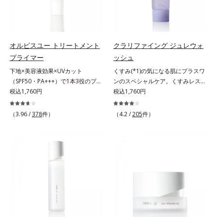
のなさ」や、くすみ(*5)などが現れ
ある「透明感のなさ」が現れること
リーズの保湿力*3 年齢に応じたお
湿力*3 年齢に応じたお手入れのこ
ている状態である「透明感のなさ」
で大人の肌印象に大きな影響を与え
手入れのこと*4 うるおいによる
と*4 角層まで*5 うるおいによ
が、大人の肌印象に大きな影響を与
ていることが分かりました。そこで
*5 乾燥、ハリ・ツヤのなさ*6
る*6 乾燥、ハリ・ツヤのなさ
えていることがわかりました。そこ
オルビスユー ドットシリーズは美
乾燥による*7 保湿成分*8 ロニ
*7 乾燥による*8 保湿成分*9
でオルビスユー ドットシリーズは
容成分(*7)として「G.D.F.アクティ
セラカエルレア果汁、ノバラエキス
ロニセラカエルレア果汁、ノバラエ
オルビスユー トリートメント
クラリファイング ジュレウォ
美容成分(*9)として「G.D.F.アクテ
ベーター(*8)」を配合。そして、従
配合＝うるおいを与えハリと透明感
キス配合＝うるおいを与えハリと透
プライマー
ッシュ
ィベーター(*10)」を配合。そし
来から配合している美白有効成分
に満ちた肌へ導く保湿成分*9 メマ
明感に満ちた肌へ導く保湿成分
下地×美容液効果×UVカット
くすみ(*1)の気になる肌にプラスワ
て、従来から配合している美白(*1)
「トラネキサム酸」を配合しまし
ツヨイグサ抽出液、スイカズラエキ
*10 メマツヨイグサ抽出液、スイ
（SPF50・PA+++）で1本3役のプラ
ンのスペシャルケア。くすみレスの
有効成分「トラネキサム酸」を配合
た。さらに、シリーズ共通の美容成
ス配合＝角層のすみずみまで水分・
カズラエキス配合＝角層のすみずみ
イマー。凹凸をつるんとなめらかに
税込1,760円
輝くような素肌へ。肌表面の余分な
税込1,760円
しました。さらに、シリーズ共通の
分(*7)「GLルートブースター(*9)」
油分を保ち、ハリ・ツヤを与える保
まで水分・油分を保ち、ハリ・ツヤ
(*1)整え、化粧ノリUPの高機能化粧
角層を落として、くすみ(*1)レスな
美容成分「GLルートブースター
を配合することで、肌のふっくら感
湿成分*10 気持ちのこと
を与える保湿成分*11 気持ちのこ
下地。“塗るたび高まる、素肌の美
輝くような素肌へ整える(*2)スペシ
(*11)」を配合することで、肌のふ
や透明感を叶えます。美白ケアしな
と
（3.96 /
378
件）
（4.2 /
205
件）
しさ” 肌本来の美しさを引き出す
ャル洗顔料です。いつもの洗顔料の
っくら感や透明感を叶えます。美白
がら多角的なエイジングケアが叶う
『オルビスユー』発想で、乾燥によ
代わりに、10秒ほどくるくるとなじ
ケアしながら多角的なエイジングケ
シリーズに。3ステップで上向き
る小ジワをカバーしてハリ肌に整え
ませてから洗い流すだけ。ぷるんと
アが叶うシリーズに。3ステップで
(*10)のハリと透明感を。効果的な
る高機能化粧下地毛穴や小ジワの凹
したジェルが肌表面の角層をやわら
上向き(*12)のハリと透明感を。効
シナジー設計で、あなたのエイジン
凸をつるんとなめらかに(*1)。スキ
かくして絡めとり、スクラブがやさ
果的なシナジー設計で、あなたのエ
グケアを応援します。*1 メラニン
ンケア発想の化粧下地です。保湿成
しく取り去ります。さらに注目した
イジングケアを応援します。*1 メ
の生成を抑え、シミ・ソバカスを防
分が肌全層(*2)に働きかけて、肌の
いのはクリアな肌に整えるクリアコ
ラニンの生成を抑え、シミ・ソバカ
ぐ（ウォッシュ除く）*2 オルビス
うるおいをグンとアップ＆リッチな
ンディショニング処方と、贅沢に配
スを防ぐ（ウォッシュを除く）*2
内スキンケアシリーズの保湿力*3
クリームのようにぴたっと密着。乾
合された保湿成分。一瞬取り去るだ
オルビス内スキンケアシリーズの保
年齢に応じたお手入れのこと*4 う
燥による小ジワを目立たなく(*1)
けのケアに留まらず、洗うたびにく
湿力*3 年齢に応じたお手入れのこ
るおいによる*5 乾燥、ハリ・ツヤ