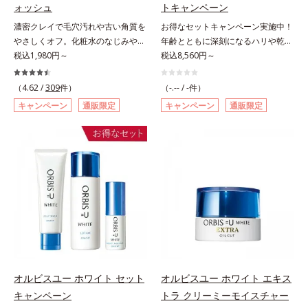
て、独自研究に基づいたアプローチ
成分「MCアクティベーター
防ぐ複合成分 ※ ビルベリー葉エ
ォッシュ
トキャンペーン
成分「MCアクティベーター
(*5)」。肌のうるおいを引き出し・
キス、タベブイアインペチギノサ樹
濃密クレイで毛穴汚れや古い角質を
お得なセットキャンペーン実施中！
(*5)」。肌のうるおいを引き出し・
高めて、ハリ感あふれる肌へと導き
皮エキス*4 グリセリルグルコシド
やさしくオフ。化粧水のなじみやす
年齢とともに深刻になるハリや乾燥
高めて、ハリ感あふれる肌へと導き
ます。うるおいに満ちたゆらがない
（保湿成分）、（ジメチコン／ビニ
い肌に。7000種を超える成分から
税込1,980円～
に、力強くアプローチ。下向きライ
税込8,560円～
ます。うるおいに満ちたゆらがない
肌をご体感いただくために設計され
ルジメチコン）クロスポリマー、ジ
厳選し、「うるおいの質(*1)」に着
ンをふっくらとさせ、ハリを与えま
肌をご体感いただくために設計され
た3ステップで、いつも力強く美し
メチコン（カバー成分）*5 アクリ
目した初期エイジングケア(*2)シリ
す。諦めかけていたハリ不足、うる
た3ステップで、いつも力強く美し
（4.62 /
309
件）
くあり続けるあなたを応援します。
（-.-- / -件）
レーツコポリマー
ーズオルビスユーは肌本来のうるお
おい低下に先端科学ケア(*1)でアプ
くあり続けるあなたを応援します。
*1 肌にうるおいが満ち、維持され
キャンペーン
通販限定
キャンペーン
通販限定
いやバリア機能にアプローチする初
ローチするエイジングケア(*2)シリ
*1 肌にうるおいが満ち、維持され
ている状態*2 年齢に応じたお手入
期エイジングケアシリーズです。
ーズ。弾むような若々しい肌を目指
ている状態*2 年齢に応じたお手入
れのこと*3 デクスパンテノール
「うるおいの質」に着目し、肌荒れ
します。D.N.A.(*3) ヒビスエキスと
れのこと*3 デクスパンテノール
W*4 2022年5月 Mintel社データベ
を予防しながらうるおいに満ちた美
HSP（ヒートショックプロテイン）
W*4 2022年5月 Mintel社データベ
ース及び先行技術調査による当社調
しい肌へと導きます。ポーラ・オル
(*4)の合わせ技で、目元、フェイス
ース及び先行技術調査による当社調
べ*5 オトギリソウエキス配合＝肌
ビスグループ独自の肌荒れ防止有効
ラインなど、年齢を重ねるにつれハ
べ*5 オトギリソウエキス配合＝肌
にうるおいを与え、うるおいに満ち
成分として、「DF-パンテノール
リ不足、うるおい低下を感じやすい
にうるおいを与え、うるおいに満ち
たハリツヤ肌へ導く保湿成分
(*3)」を国内唯一(*4)、高濃度で配
部位に働きかけ、ハリ感のある肌へ
たハリツヤ肌へ導く保湿成分
合。角層のバリア機能にアプローチ
導きます。さらに、水でも油でもな
して肌荒れを防ぎ、肌不調にゆらが
い第3の成分、even wateroil（イー
ない肌を叶えます。そして、独自研
ブンワテロイル）を配合することに
究に基づいたアプローチ成分「MC
より、水でも油でも実現できなかっ
オルビスユー ホワイト セット
オルビスユー ホワイト エキス
アクティベーター(*5)」。肌のうる
た、“濃密なうるおい感”と“ベタつか
キャンペーン
トラ クリーミーモイスチャー
おいを引き出し・高めて、ハリ感あ
ない”、相反する2つの感触の両立に