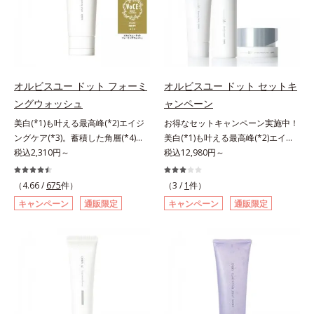
ある「ハリのなさ」や、くすみ(*6)
リのなさ」や、くすみ(*7)などが現
ン酸2Na）配合＝自然な仕上がりで
などが現れている状態である「透明
れている状態である「透明感のな
肌悩みをカバーする粉体*2 角層ま
感のなさ」が、大人の肌印象に大き
さ」が、大人の肌印象に大きな影響
で*3 肌のキメを整え、粉体を密着
な影響を与えていることがわかりま
を与えていることがわかりました。
させる設計のこと
した。そこでオルビスユー ドット
そこでオルビスユー ドットシリー
シリーズは美容成分(*7)として
ズは美容成分(*8)として「G.D.F.ア
オルビスユー ドット フォーミ
オルビスユー ドット セットキ
「G.D.F.アクティベーター(*8)」を
クティベーター(*9)」を配合。そし
ングウォッシュ
ャンペーン
配合。そして、従来から配合してい
て、従来から配合している美白(*1)
美白(*1)も叶える最高峰(*2)エイジ
お得なセットキャンペーン実施中！
る美白(*1)有効成分「トラネキサム
有効成分「トラネキサム酸」を配合
ングケア(*3)。蓄積した角層(*4)を
美白(*1)も叶える最高峰(*2)エイジ
酸」を配合しました。さらに、シリ
しました。さらに、シリーズ共通の
絡めとりくすみ(*5)を晴らす高密着
税込2,310円～
ングケア(*3)。ハリも透明感(*4)も
税込12,980円～
ーズ共通の美容成分「GLルートブ
美容成分「GLルートブースター
マイルドピーリング(*6)洗顔料。ハ
結果主義。年齢サイン(*5)の因子に
ースター(*9)」を配合することで、
(*10)」を配合することで、肌のふ
リも透明感(*7)も結果主義。年齢サ
着目した肌科学エイジングケア(*3)
肌のふっくら感や透明感を叶えま
っくら感や透明感を叶えます。美白
（4.66 /
675
件）
（3 /
1
件）
イン(*8)の因子に着目した肌科学エ
シリーズ。オルビスユー ドットシ
す。美白ケアしながら多角的なエイ
ケアしながら多角的なエイジングケ
キャンペーン
通販限定
キャンペーン
通販限定
イジングケア(*3)シリーズ。オルビ
リーズは、年齢による肌悩み一つ一
ジングケアが叶うシリーズに。3ス
アが叶うシリーズに。3ステップで
スユー ドットシリーズは、年齢に
つを対処するのではなく、肌で起き
テップで上向き(*10)のハリと透明
上向き(*11)のハリと透明感を。効
よる肌悩み一つ一つを対処するので
ていることの根本原因に着目。加齢
感を。効果的なシナジー設計で、あ
果的なシナジー設計で、あなたのエ
はなく、肌で起きていることの根本
とともに現れる年齢サイン(*5)につ
なたのエイジングケアを応援しま
イジングケアを応援します。*1 メ
原因に着目。加齢とともに現れる年
いて研究を進めたところ、弾力感の
す。*1 メラニンの生成を抑え、シ
ラニンの生成を抑え、シミ・ソバカ
齢サインについて研究を進めたとこ
ない状態である「ハリのなさ」や、
ミ・ソバカスを防ぐ（ウォッシュを
スを防ぐ（ウォッシュを除く）*2
ろ、弾力感のない状態である「ハリ
くすみ(*6)などが現れている状態で
除く）*2 オルビス内スキンケアシ
オルビス内スキンケアシリーズの保