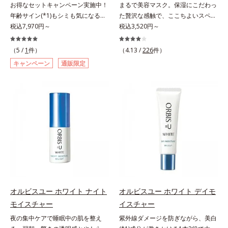
お得なセットキャンペーン実施中！
まるで美容マスク。保湿にこだわっ
ふれる肌へと導きます。うるおいに
成功。ごわつく年齢肌(*5)を柔肌に
年齢サイン(*1)もシミも気になる方
た贅沢な感触で、ここちよいスペシ
満ちたゆらがない肌をご体感いただ
整え、未体験の肌感触を叶えます。
へ。ベニバナエキスとアルブチンの
税込7,970円～
ャルケアを。若々しく透明感のある
税込3,520円～
くために設計された3ステップで、
*1 保湿*2 年齢に応じたお手入れの
Wケアで、若々しい透明美肌へ導く
美肌を構成する要素と、年齢肌(*1)
いつも力強く美しくあり続けるあな
こと*3 D.N.A.＝Daily New
スキンケアシリーズ。若々しく透明
のメラニン生成にアプローチして、
たを応援します。*1 肌にうるおい
Approach*4 HSP含有酵母エキス＝
（5 /
1
件）
（4.13 /
226
件）
感のある美肌を構成する要素と、年
明るくなめらかな肌へ導くスキンケ
が満ち、維持されている状態*2 年
保湿成分*5 年齢を重ねた肌
キャンペーン
通販限定
齢肌のメラニン生成にアプローチし
アシリーズです。「オルビスユー」
齢に応じたお手入れのこと*3 デク
て、明るくなめらかな肌へ導くスキ
の理論を応用し、全方位的に肌の底
スパンテノールW*4 2022年5月
ンケアシリーズです。「オルビスユ
上げを図ります。さらに、シミと年
Mintel社データベース及び先行技術
ー」の理論を応用し、全方位的に肌
齢の関係に着目。点在するシミだけ
調査による当社調べ*5 オトギリソ
の底上げを図ります。さらに、シミ
でなく、メラニンが蓄積しがちな年
ウエキス配合＝肌にうるおいを与
と年齢の関係に着目。点在するシミ
齢肌の“メラニンメタボ(*2)”にアプ
え、うるおいに満ちたハリツヤ肌へ
だけでなく、メラニンが蓄積しがち
ローチして、澄みわたる美肌を目指
導く保湿成分各商品の詳しい情報は
な年齢肌(*2)の“メラニンメタボ
します。*1 年齢を重ねた肌*2 メラ
商品ページをご覧ください。・
(*3)”にアプローチして、澄みわたる
ニンが過剰に生成する状態*3 メラ
BEAUTY夏祭りは、こちら
美肌を目指します。*1 乾燥やキメ
ニンの生成を抑え、シミ・ソバカス
の乱れ、ハリ不足など*2 年齢を重
を防ぐ*4 コラーゲン・トリペプチ
ねた肌*3 メラニンが過剰に生成す
ド Ｆ
オルビスユー ホワイト ナイト
オルビスユー ホワイト デイモ
る状態
モイスチャー
イスチャー
夜の集中ケアで睡眠中の肌を整え
紫外線ダメージを防ぎながら、美白