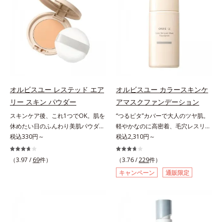
荒れを予防しながらうるおいに満ち
センスインヘアミルクは、こちら・
ることの根本原因に着目。加齢とと
た美しい肌へと導きます。ポーラ・
オーバーナイト ブライトニング ジ
もに現れる年齢サイン(*5)について
オルビスグループ独自の肌荒れ防止
ェルは、こちら・クレンジングジェ
研究を進めたところ、弾力感のない
有効成分として、「DF-パンテノー
ルは、こちら・プチシェイクは、こ
状態である「ハリのなさ」や、くす
ル(*3)」を国内唯一(*4)、高濃度で
ちら・ヘルシーリードプロテイン
み(*6)などが現れている状態である
配合。角層のバリア機能にアプロー
は、こちら・コラーゲンゼリーは、
「透明感のなさ」が現れることで大
チして肌荒れを防ぎ、肌不調にゆら
こちら・コラーゲン リ フォース
人の肌印象に大きな影響を与えてい
がない肌を叶えます。そして、独自
（ラ・フランス風味）は、こちら
ることが分かりました。そこでオル
研究に基づいたアプローチ成分
ビスユー ドットシリーズは美容成
オルビスユー レステッド エア
オルビスユー カラースキンケ
「MCアクティベーター(*5)」。肌
分(*7)として「G.D.F.アクティベー
リー スキン パウダー
アマスクファンデーション
のうるおいを引き出し・高めて、ハ
ター(*8)」を配合。そして、従来か
スキンケア後、これ1つでOK。肌を
“つるピタ”カバーで大人のツヤ肌。
リ感あふれる肌へと導きます。うる
ら配合している美白有効成分「トラ
休めたい日のふんわり美肌パウダ
軽やかなのに高密着、毛穴レスリキ
おいに満ちたゆらがない肌をご体感
ネキサム酸」を配合しました。さら
ー。ふんわり美肌が叶う、うるおい
税込330円～
ッドファンデ。みずみずしく、とけ
税込2,310円～
いただくために設計された3ステッ
に、シリーズ共通の美容成分(*7)
パウダーです。3色の光を操るパウ
込むように密着カバー毛穴レスでな
プで、いつも力強く美しくあり続け
「GLルートブースター(*9)」を配合
ダーがツヤと透明感を演出。ソフト
めらかな質感美へ導く、リキッドフ
るあなたを応援します。*1 肌にう
することで、肌のふっくら感や透明
（3.97 /
69
件）
（3.76 /
229
件）
フォーカス効果で肌のアラや影をぼ
ァンデーション「カバーはしたいけ
るおいが満ち、維持されている状態
感を叶えます。美白ケアしながら多
キャンペーン
通販限定
かし、毛穴やくすみもサラッとカバ
ど厚塗り感はイヤ」「素肌がもとも
*2 年齢に応じたお手入れのこと
角的なエイジングケアが叶うシリー
ー。ふんわり軽いつけごこちながら
とキレイな人だと思われたい」そん
*3 デクスパンテノールW*4
ズに。3ステップで上向き(*10)のハ
美肌質感を叶えます。さらに花粉や
なお客様の声から誕生した、軽やか
2022年5月 Mintel社データベース及
リと透明感を。効果的なシナジー設
ちり・ホコリ、紫外線などの外的刺
なのにピタッと密着し、肌悩み
び先行技術調査による当社調べ*5
計で、あなたのエイジングケアを応
激から肌をガードします。スキンケ
を“つるん”と隠すリキッドファンデ
オトギリソウエキス配合＝肌にうる