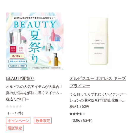
BEAUTY夏祭り
オルビスユー ポアレス キープ
プライマー
オルビスの人気アイテムが大集合！
夏のお悩みを解決に導くアイテムた
うるおってくずれにくいファンデー
ちをお得なセットにしました。いよ
税込2,750円～
ションの毛穴落ち(*1)防止化粧下
いよ夏本番！！今年は「BEAUTY 夏
地。ファンデーションの毛穴落ち
税込1,760円
祭り」と銘打ち、毛穴、皮脂、UV
(*1)防止化粧下地です。毛穴
（-.-- / -件）
対策など、この時季のさまざまなお
1/10000サイズのマイクロカバー成
（3.96 /
93
件）
キャンペーン
数量限定
悩みに応えるスキンケアや、お得な
分(*2)が毛穴をカバー。毛穴をフラ
通販限定
プチシェイクのセット、美肌を目指
ットに整えてつるんとなめらかに。