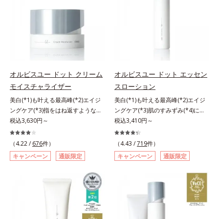
援します。*1 メラニンの生成を抑
ア後にこれひとつでライトメイク効
ーションです。年齢とともに増えて
おいを与え、うるおいに満ちたハリ
え、シミ・ソバカスを防ぐ（ウォッ
果。クレンジング不要で、紫外線吸
いくお悩みを自然に隠しつつも、ま
ツヤ肌へ導く保湿成分アレルギーテ
シュ除く）*2 オルビス内スキンケ
収剤やグリセリン、パラベンもフリ
るで“素肌美人”に見える仕上がりを
スト済＝全ての方にアレルギーが起
アシリーズの保湿力*3 年齢に応じ
ー処方。肌を休ませたい日、リモー
叶えるのは、微細で均一なカバー粉
こらないということではありませ
たお手入れのこと*4 うるおいによ
トワークの時、近所へちょこっとお
体(*1)が大きさの異なる毛穴にも隙
ん。
る*5 乾燥、ハリ・ツヤのなさ
出かけする時など、しっかりメイク
なくフィットするから。粉体の表面
*6 乾燥による*7 保湿成分*8
は負担に感じる日におすすめです。
にダマ防止の特殊コーティングを施
ロニセラカエルレア果汁、ノバラエ
オルビスユー ドット クリーム
オルビスユー ドット エッセン
すことで、カバー粉体は薄く・均一
キス配合＝うるおいを与えハリと透
モイスチャライザー
スローション
に凹凸へフィット。毛穴や色ムラを
明感に満ちた肌へ導く保湿成分*9
美白(*1)も叶える最高峰(*2)エイジ
美白(*1)も叶える最高峰(*2)エイジ
カバーしながら自然な仕上がりを叶
メマツヨイグサ抽出液、スイカズラ
ングケア(*3)指をはね返すような弾
ングケア(*3)肌のすみずみ(*4)にし
えます。また、ファンデーションを
エキス配合＝角層のすみずみまで水
力感が宿るハリ感 濃密フィットク
税込3,630円～
みわたるうるおい充満ローション。
税込3,410円～
つけている間に保湿成分が肌へ浸透
分・油分を保ち、ハリ・ツヤを与え
リーム。ハリも透明感(*4)も結果主
ハリも透明感(*5)も結果主義。年齢
(*2)するスキンコンディショニング
る保湿成分*10 気持ちのことアレ
義。年齢サイン(*5)の因子に着目し
サイン(*6)の因子に着目した肌科学
セラム設計(*3)を採用。肌に触れた
（4.22 /
676
件）
（4.43 /
719
件）
ルギーテスト済＝全ての方にアレル
た肌科学エイジングケア(*3)シリー
エイジングケア(*3)シリーズ。オル
瞬間、保湿成分が浸透しうるおいを
ギーが起こらないということではあ
キャンペーン
通販限定
キャンペーン
通販限定
ズ。オルビスユー ドットシリーズ
ビスユー ドットシリーズは、年齢
与えます。キメを整え、磨かれたよ
りません。
は、年齢による肌悩み一つ一つを対
による肌悩み一つ一つを対処するの
うな透明感とツヤを生み出すこと
処するのではなく、肌で起きている
ではなく、肌で起きていることの根
で、“つるん”とした光のヴェールを
ことの根本原因に着目。加齢ととも
本原因に着目。加齢とともに現れる
まとったような仕上がりに。*1 ス
に現れる年齢サインについて研究を
年齢サインについて研究を進めたと
キンフィットカラー成分（酸化チタ
進めたところ、弾力感のない状態で
ころ、弾力感のない状態である「ハ
ン、酸化鉄、ステアロイルグルタミ