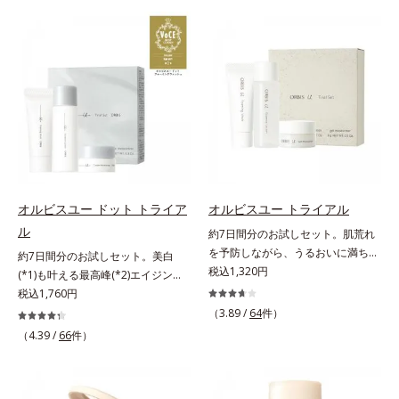
すインナーケアのセットなど、夏に
ファンデが毛穴に落ちる隙をつくら
おすすめしたいスペシャルなセット
ず、メイクのりがUPします。水分
を多数ご用意しました。中には非売
と皮脂のバランスを整え、乾燥＆ベ
品のマスクや、人気のヘアケアアイ
タつきレスに。さらに毛穴周りの肌
テムが入ったセットも。素肌をたっ
にうるおいを与え、キュッと引き締
ぷりいたわって、暑さや紫外線に負
め＆ハリ感をUPさせます。また皮
けず、夏を思いっきり楽しみましょ
脂を感知するとギュッと固まる膜を
う！8月10日までの期間限定、お一
採用。ファンデーションのくずれや
人様各1セット限定ですが、複数セ
毛穴落ちを防ぎ、キレイが長持ちし
ットご購入いただけます。お得なこ
ます。軽やかにのびるリキッドが肌
の機会をどうぞお見逃しなく。各商
にほわっとべールをかけて、肌キメ
オルビスユー ドット トライア
オルビスユー トライアル
品の詳しい情報は商品ページをご覧
がふっくら整うかのよう(*3)。つっ
ル
約7日間分のお試しセット。肌荒れ
ください。・オルビスユー ドット
ぱらないここちよい密着感で、さま
を予防しながら、うるおいに満ちた
シリーズは、こちら・オルビス ザ
約7日間分のお試しセット。美白
ざまなタイプのファンデと併用でき
美しい肌へ。7000種を超える成分
税込1,320円
リンクルセラムは、こちら・アドバ
(*1)も叶える最高峰(*2)エイジング
ます。毛穴が気になる箇所への部分
から厳選し、「うるおいの質(*1)」
ンスド ブライトニング セラムは、
ケア(*3)。ハリも透明感(*4)も結果
税込1,760円
使いもOK。*1 ファンデーションが
に着目した初期エイジングケア(*2)
こちら・オルビス リンクルブライ
主義。年齢サイン(*5)の因子に着目
くずれて毛穴に落ちること*2 酸化
（3.89 /
64
件）
シリーズオルビスユーは肌本来のう
トUVプロテクター Nは、こちら・
した肌科学エイジングケア(*3)シリ
チタン配合＝カバー力向上成分*3
（4.39 /
66
件）
るおいやバリア機能にアプローチす
オルビスユー フォーミングウォッ
ーズ。オルビスユー ドットシリー
メイク効果による
る初期エイジングケアシリーズで
シュは、こちら・オルビス ザ クレ
ズは、年齢による肌悩み一つ一つを
す。「うるおいの質」に着目し、肌
ンジング オイルは、こちら・エッ
対処するのではなく、肌で起きてい