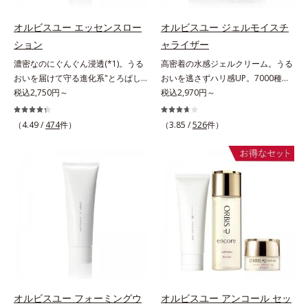
し、つるんとしたハリ肌に仕上げま
すみをため込まないすこやかな肌に
と*4 剥がれずに肌に蓄積した古い
のなさ*6 乾燥による*7 保湿成分*8
す。むやみに隠すのではなくふわり
整え、パールエキス(*3)とヒアルロ
角層*5 乾燥による*6 洗浄によ
ロニセラカエルレア果汁、ノバラエ
オルビスユー エッセンスロー
オルビスユー ジェルモイスチ
と光を拡散させ、メイク×スキンケ
ン酸(*4)がうるおって透き通るよう
る物理的効果*7 うるおいによる
キス配合＝うるおいを与えハリと透
ション
ャライザー
アのW効果で軽やかな美肌を印象づ
な透明感を叶えます。顔色がどんよ
*8 乾燥、ハリ・ツヤのなさ*9
明感に満ちた肌へ導く保湿成分*9
濃密なのにぐんぐん浸透(*1)。うる
高密着の水感ジェルクリーム。うる
けます。紫外線吸収剤フリーなのに
りしている、ファンデのノリがイマ
保湿成分*10 ロニセラカエルレア
メマツヨイグサ抽出液、スイカズラ
おいを届けて守る進化系"とろぱし
おいを逃さずハリ感UP。7000種を
高SPF値、さらにスキンプロテクト
イチ、肌のざらつきやくすみが気に
果汁、ノバラエキス配合＝うるおい
エキス配合＝角層のすみずみまで水
ゃ"ローション。7000種を超える成
税込2,750円～
超える成分から厳選し、「うるおい
税込2,970円～
複合成分(*3)が、ブルーライト、紫
なる、化粧水が肌になじまな
を与えハリと透明感に満ちた肌へ導
分・油分を保ち、ハリ・ツヤを与え
分から厳選し、「うるおいの質
の質(*1)」に着目した初期エイジン
外線、大気中の微粒子汚れなどの外
い……。こんなお悩みが気になると
く保湿成分*11 メマツヨイグサ抽
る保湿成分*10 気持ちのこと各商品
(*1)」に着目した初期エイジングケ
グケア(*2)シリーズオルビスユーは
的ダメージから肌表面をガードしま
（4.49 /
474
件）
きに。週に1～4回、いつもの洗顔料
（3.85 /
526
件）
出液、スイカズラエキス配合＝角層
の詳しい情報は商品ページをご覧く
ア(*2)シリーズオルビスユーは肌本
肌本来のうるおいやバリア機能にア
す。【カバー効果】保湿性凹凸カバ
と置き換えてお使いください。*1
のすみずみまで水分・油分を保ち、
ださい。・BEAUTY夏祭りは、こち
来のうるおいやバリア機能にアプロ
プローチする初期エイジングケアシ
ー複合成分(*4)肌悩みが気になる時
角層肥厚や乾燥などによる*2 汚れ
ハリ・ツヤを与える保湿成分*12
ら
ーチする初期エイジングケアシリー
リーズです。「うるおいの質」に着
でも、ただ隠すだけでなく、乾きや
を除去することで健やかな肌を保
気持ちのこと
ズです。「うるおいの質」に着目
目し、肌荒れを予防しながらうるお
すい肌にうるおいを届けながら、光
ち、うるおいを保つことで肌を整え
し、肌荒れを予防しながらうるおい
いに満ちた美しい肌へと導きます。
拡散効果で乾燥小ジワや毛穴もカバ
ること*3 加水分解コンキオリン*4
に満ちた美しい肌へと導きます。ポ
ポーラ・オルビスグループ独自の肌
ーします。【ラスティング効果】皮
ヒアルロン酸Na
ーラ・オルビスグループ独自の肌荒
荒れ防止有効成分として、「DF-パ
脂選択テカリ防止成分(*5)テカリの
れ防止有効成分として、「DF-パン
ンテノール(*3)」を国内唯一(*4)、
主成分を選択的に吸収し、うるおい
テノール(*3)」を国内唯一(*4)、高
高濃度で配合。角層のバリア機能に
はしっかり残すことでカバー力を保
濃度で配合。角層のバリア機能にア
アプローチして肌荒れを防ぎ、肌不
ちます。*1 メイク効果による*2 角
プローチして肌荒れを防ぎ、肌不調
調にゆらがない肌を叶えます。そし
層の範囲内*3 スキンプロテクト※
にゆらがない肌を叶えます。そし
て、独自研究に基づいたアプローチ
オルビスユー フォーミングウ
オルビスユー アンコール セッ
複合成分配合＝肌を保護し、乾燥を