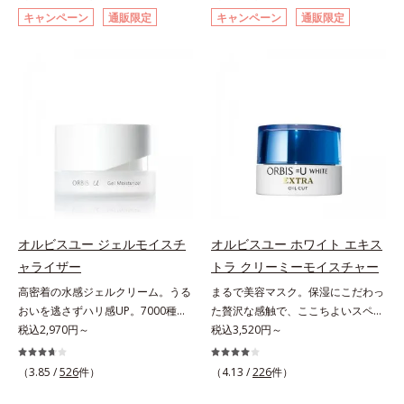
た肌科学エイジングケア(*3)シリー
シリーズ。オルビスユー ドットシ
キャンペーン
通販限定
キャンペーン
通販限定
ズ。オルビスユー ドットシリーズ
リーズは、年齢による肌悩み一つ一
は、年齢による肌悩み一つ一つを対
つを対処するのではなく、肌で起き
処するのではなく、肌で起きている
ていることの根本原因に着目。加齢
ことの根本原因に着目。加齢ととも
とともに現れる年齢サイン(*5)につ
に現れる年齢サインについて研究を
いて研究を進めたところ、弾力感の
進めたところ、弾力感のない状態で
ない状態である「ハリのなさ」や、
ある「ハリのなさ」や、くすみ(*6)
くすみ(*6)などが現れている状態で
などが現れている状態である「透明
ある「透明感のなさ」が現れること
感のなさ」が、大人の肌印象に大き
で大人の肌印象に大きな影響を与え
な影響を与えていることがわかりま
ていることが分かりました。そこで
した。そこでオルビスユー ドット
オルビスユー ドットシリーズは美
シリーズは美容成分(*7)として
容成分(*7)として「G.D.F.アクティ
オルビスユー ジェルモイスチ
オルビスユー ホワイト エキス
「G.D.F.アクティベーター(*8)」を
ベーター(*8)」を配合。そして、従
ャライザー
トラ クリーミーモイスチャー
配合。そして、従来から配合してい
来から配合している美白有効成分
高密着の水感ジェルクリーム。うる
まるで美容マスク。保湿にこだわっ
る美白(*1)有効成分「トラネキサム
「トラネキサム酸」を配合しまし
おいを逃さずハリ感UP。7000種を
た贅沢な感触で、ここちよいスペシ
酸」を配合しました。さらに、シリ
た。さらに、シリーズ共通の美容成
超える成分から厳選し、「うるおい
税込2,970円～
ャルケアを。若々しく透明感のある
税込3,520円～
ーズ共通の美容成分「GLルートブ
分(*7)「GLルートブースター(*9)」
の質(*1)」に着目した初期エイジン
美肌を構成する要素と、年齢肌(*1)
ースター(*9)」を配合することで、
を配合することで、肌のふっくら感
グケア(*2)シリーズオルビスユーは
のメラニン生成にアプローチして、
肌のふっくら感や透明感を叶えま
や透明感を叶えます。美白ケアしな
（3.85 /
526
件）
（4.13 /
226
件）
肌本来のうるおいやバリア機能にア
明るくなめらかな肌へ導くスキンケ
す。美白ケアしながら多角的なエイ
がら多角的なエイジングケアが叶う