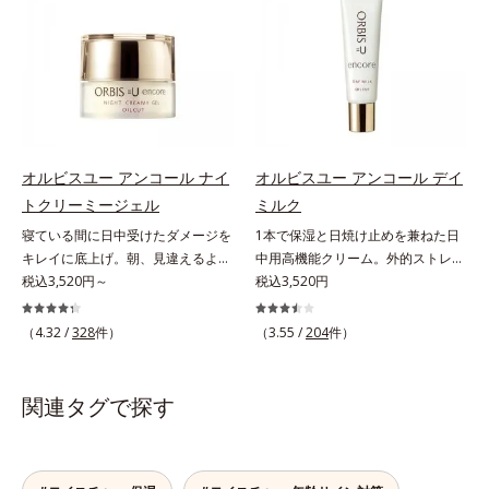
齢の関係に着目。点在するシミだけ
と年齢の関係に着目。点在するシミ
ース及び先行技術調査による当社調
でなく、メラニンが蓄積しがちな年
だけでなく、メラニンが蓄積しがち
べ*5 オトギリソウエキス配合＝肌
齢肌の“メラニンメタボ(*2)”にアプ
な年齢肌の“メラニンメタボ(*3)”に
にうるおいを与え、うるおいに満ち
ローチして、澄みわたる美肌を目指
アプローチして、澄みわたる美肌を
たハリツヤ肌へ導く保湿成分
します。*1 年齢を重ねた肌*2 メラ
目指します。*1 メラニンの生成を
ニンが過剰に生成する状態
抑え、シミ・ソバカスを防ぐ*2 年
齢を重ねた肌*3 メラニンが過剰に
生成する状態
オルビスユー アンコール ナイ
オルビスユー アンコール デイ
トクリーミージェル
ミルク
寝ている間に日中受けたダメージを
1本で保湿と日焼け止めを兼ねた日
キレイに底上げ。朝、見違えるよう
中用高機能クリーム。外的ストレス
なハリ感に。諦めかけていたハリ不
税込3,520円～
(*5)から肌を徹底ガード。諦めかけ
税込3,520円
足、うるおい低下に先端科学ケア
ていたハリ不足、うるおい低下に先
(*1)でアプローチするエイジングケ
端科学ケア(*1)でアプローチするエ
（4.32 /
328
件）
（3.55 /
204
件）
ア(*2)シリーズ。弾むような若々し
イジングケア(*2)シリーズ。弾むよ
い肌を目指します。D.N.A.(*3) ヒビ
うな若々しい肌を目指します。
スエキスとHSP（ヒートショックプ
D.N.A.(*3) ヒビスエキスとHSP（ヒ
関連タグで探す
ロテイン）(*4)の合わせ技で、目
ートショックプロテイン）(*4)の合
元、フェイスラインなど、年齢を重
わせ技で、目元、フェイスラインな
ねるにつれハリ不足、うるおい低下
ど、年齢を重ねるにつれハリ不足、
を感じやすい部位に働きかけ、ハリ
うるおい低下を感じやすい部位に働