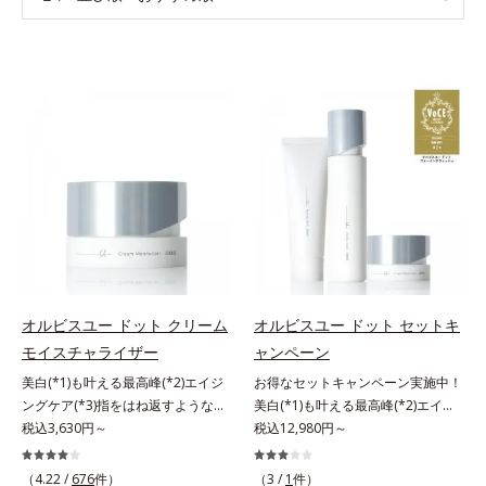
オルビスユー ドット クリーム
オルビスユー ドット セットキ
モイスチャライザー
ャンペーン
美白(*1)も叶える最高峰(*2)エイジ
お得なセットキャンペーン実施中！
ングケア(*3)指をはね返すような弾
美白(*1)も叶える最高峰(*2)エイジ
力感が宿るハリ感 濃密フィットク
税込3,630円～
ングケア(*3)。ハリも透明感(*4)も
税込12,980円～
リーム。ハリも透明感(*4)も結果主
結果主義。年齢サイン(*5)の因子に
義。年齢サイン(*5)の因子に着目し
着目した肌科学エイジングケア(*3)
（4.22 /
676
件）
（3 /
1
件）