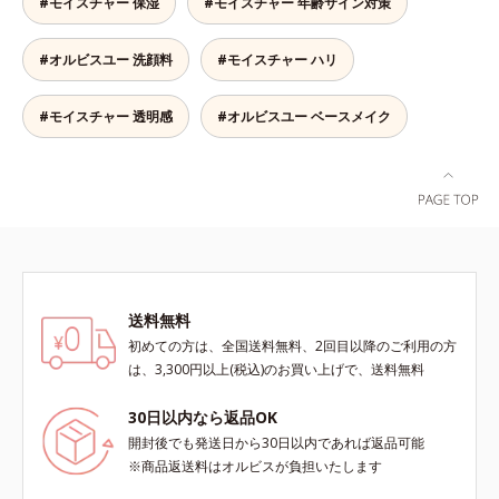
#モイスチャー 保湿
#モイスチャー 年齢サイン対策
感のある肌へ導きます。さらに、水
きかけ、ハリ感のある肌へ導きま
でも油でもない第3の成分、even
す。さらに、水でも油でもない第3
#オルビスユー 洗顔料
#モイスチャー ハリ
wateroil（イーブンワテロイル）を
の成分、even wateroil（イーブン
配合することにより、水でも油でも
ワテロイル）を配合することによ
実現できなかった、“濃密なうるお
り、水でも油でも実現できなかっ
#モイスチャー 透明感
#オルビスユー ベースメイク
い感”と“ベタつかない”、相反する2
た、“濃密なうるおい感”と“ベタつか
つの感触の両立に成功。ごわつく年
ない”、相反する2つの感触の両立に
齢肌を柔肌に整え、未体験の肌感触
成功。ごわつく年齢肌を柔肌に整
を叶えます。*1 保湿*2 年齢に応じ
え、未体験の肌感触を叶えます。*1
たお手入れ *3 D.N.A.＝Daily New
保湿*2 年齢に応じたお手入れ *3
Approach*4 HSP含有酵母エキス＝
D.N.A.＝Daily New Approach*4
保湿成分
HSP含有酵母エキス＝保湿成分*5
紫外線や乾燥など
送料無料
初めての方は、全国送料無料、2回目以降のご利用の方
は、3,300円以上(税込)のお買い上げで、送料無料
30日以内なら返品OK
開封後でも発送日から30日以内であれば返品可能
※商品返送料はオルビスが負担いたします