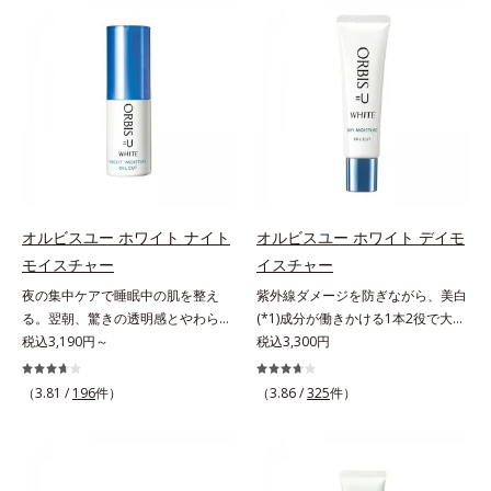
プローチする初期エイジングケアシ
アシリーズです。「オルビスユー」
ジングケアが叶うシリーズに。3ス
シリーズに。3ステップで上向き
リーズです。「うるおいの質」に着
の理論を応用し、全方位的に肌の底
テップで上向き(*10)のハリと透明
(*10)のハリと透明感を。効果的な
目し、肌荒れを予防しながらうるお
上げを図ります。さらに、シミと年
感を。効果的なシナジー設計で、あ
シナジー設計で、あなたのエイジン
いに満ちた美しい肌へと導きます。
齢の関係に着目。点在するシミだけ
なたのエイジングケアを応援しま
グケアを応援します。*1 メラニン
ポーラ・オルビスグループ独自の肌
でなく、メラニンが蓄積しがちな年
す。*1 メラニンの生成を抑え、シ
の生成を抑え、シミ・ソバカスを防
荒れ防止有効成分として、「DF-パ
齢肌の“メラニンメタボ(*2)”にアプ
ミ・ソバカスを防ぐ（ウォッシュを
ぐ（ウォッシュ除く）*2 オルビス
ンテノール(*3)」を国内唯一(*4)、
ローチして、澄みわたる美肌を目指
除く）*2 オルビス内スキンケアシ
内スキンケアシリーズの保湿力*3
高濃度で配合。角層のバリア機能に
します。*1 年齢を重ねた肌*2 メラ
リーズの保湿力*3 年齢に応じたお
年齢に応じたお手入れのこと*4 う
アプローチして肌荒れを防ぎ、肌不
ニンが過剰に生成する状態*3 メラ
手入れのこと*4 うるおいによる
るおいによる*5 乾燥、ハリ・ツヤ
調にゆらがない肌を叶えます。そし
ニンの生成を抑え、シミ・ソバカス
*5 乾燥、ハリ・ツヤのなさ*6
のなさ*6 乾燥による*7 保湿成分*8
て、独自研究に基づいたアプローチ
を防ぐ*4 コラーゲン・トリペプチ
乾燥による*7 保湿成分*8 ロニ
ロニセラカエルレア果汁、ノバラエ
オルビスユー ホワイト ナイト
オルビスユー ホワイト デイモ
成分「MCアクティベーター
ド Ｆ
セラカエルレア果汁、ノバラエキス
キス配合＝うるおいを与えハリと透
モイスチャー
イスチャー
(*5)」。肌のうるおいを引き出し・
配合＝うるおいを与えハリと透明感
明感に満ちた肌へ導く保湿成分*9
夜の集中ケアで睡眠中の肌を整え
紫外線ダメージを防ぎながら、美白
高めて、ハリ感あふれる肌へと導き
に満ちた肌へ導く保湿成分*9 メマ
メマツヨイグサ抽出液、スイカズラ
る。翌朝、驚きの透明感とやわらか
(*1)成分が働きかける1本2役で大人
ます。うるおいに満ちたゆらがない
ツヨイグサ抽出液、スイカズラエキ
エキス配合＝角層のすみずみまで水
さを感じて。若々しく透明感のある
税込3,190円～
の肌を守りぬく。若々しく透明感の
税込3,300円
肌をご体感いただくために設計され
ス配合＝角層のすみずみまで水分・
分・油分を保ち、ハリ・ツヤを与え
美肌を構成する要素と、年齢肌(*1)
ある美肌を構成する要素と、年齢肌
た3ステップで、いつも力強く美し
油分を保ち、ハリ・ツヤを与える保
る保湿成分*10 気持ちのこと各商品
のメラニン生成にアプローチして、
(*2)のメラニン生成にアプローチし
くあり続けるあなたを応援します。
（3.81 /
196
件）
（3.86 /
325
件）
湿成分*10 気持ちのこと
の詳しい情報は商品ページをご覧く
明るくなめらかな肌へ導くスキンケ
て、明るくなめらかな肌へ導くスキ
*1 肌にうるおいが満ち、維持され
ださい。・BEAUTY夏祭りは、こち
アシリーズです。「オルビスユー」
ンケアシリーズです。「オルビスユ
ている状態*2 年齢に応じたお手入
ら
の理論を応用し、全方位的に肌の底
ー」の理論を応用し、全方位的に肌
れのこと*3 デクスパンテノール
上げを図ります。さらに、シミと年
の底上げを図ります。さらに、シミ
W*4 2022年5月 Mintel社データベ