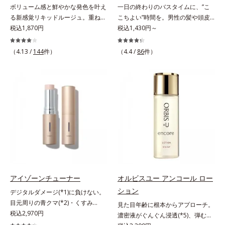
ボリューム感と鮮やかな発色を叶え
一日の終わりのバスタイムに、”こ
放出する特殊技術によって、高い浸
る新感覚リキッドルージュ。重ねる
こちよい”時間を。男性の髪や頭皮
透力(*2)と安定性を実現。毛穴の目
ほど、鮮やかにボリューミーに。1
税込1,870円
は汗や余分な皮脂に加え、ハードワ
税込1,430円～
立ちをしっかりケア(*3)して、ゆら
本で美しい仕上がりを叶えるリキッ
ックスやスプレーなど性質が異なる
ぎやすいニキビ肌を、みずみずしい
ドルージュです。唇の凹凸を均一に
汚れがたまりやすい環境にありま
清潔な垢抜け肌(*4)へと導きます。
（4.13 /
144
件）
（4.4 /
86
件）
カバーしツヤを与える「リッププラ
す。「フォーカスクレンジング成分
たっぷりの保湿成分で低刺激。敏感
ンピング成分(*)」と、乾燥をケアす
(*1)」を採用することで、髪や頭皮
肌の方にもお使いいただけます
る「モイストラスティング処方」、
に負担をかけずに化学成分による汚
(*5)。*1 テトラ2-ヘキシルデカン酸
唇への密着感を高め色持ちを叶える
れも1度洗いで落とす設計のシャン
アスコルビル、天然ビタミンE、イ
「カラーウェアリング処方」で、う
プーを実現しました。また、うるお
ノシット、フィチン酸、ユズセラミ
るおいのあるふっくらとした唇とつ
いを与える「バイオモイスト成分
ド、スフィンゴ糖脂質*2 角層内*3
けたての鮮やかな発色を両立しま
(*2)」を配合することで、頭皮の油
うるおいによりキメを整えて毛穴を
す。マスクオフの瞬間も、ハッと目
分と水分のバランスを整え、髪と頭
目立たなくする*4 洗浄による汚れ
を惹く唇に。* シリカ、水添ポリイ
皮をすこやかに保ちます。さらにコ
の除去*5 すべての方に皮膚刺激が
ソブテン、ヒアルロン酸Na、パル
ンディショナーには髪の1本1本を均
おきないというわけではありません
ミチン酸エチルヘキシル、ジメチル
一な膜で包み込む「プレスタイリン
※敏感肌対象パッチテスト済（すべ
シリル化シリカ、BG、ペンチレン
グ成分(*3)」を採用し、コーティン
アイゾーンチューナー
オルビスユー アンコール ロー
ての人に皮膚刺激がおきないという
グリコール
グ効果により夜にしっかり整えた髪
わけではありません）
ション
デジタルダメージ(*1)に負けない。
の形状をキープしやすい状態に整
目元周りの青クマ(*2)・くすみ
見た目年齢に根本からアプローチ。
え、スタイリングしやすい髪へ導き
(*3)・乾燥をケアする目元用スティ
税込2,970円
濃密液がぐんぐん浸透(*5)、弾むよ
ます。深呼吸したくなる爽やかでや
ック状美容液。目元周りにあらわれ