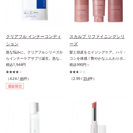
分が肌全層(*2)に働きかけて、肌の
ヴァイタルトリートメントクリーム
スを防ぐ（ウォッシュを除く）*2
ラニンの生成を抑え、シミ・ソバカ
うるおいをグンとアップ＆リッチな
「オルビスアンバー ヴァイタルト
オルビス内スキンケアシリーズの保
スを防ぐ（ウォッシュを除く）*2
クリームのようにぴたっと密着。乾
リートメントクリーム」は、1品
湿力*3 年齢に応じたお手入れのこ
オルビス内スキンケアシリーズの保
燥による小ジワを目立たなく(*1)
で、化粧水、クリーム、シワ改善・
と*4 角層まで*5 うるおいによ
湿力*3 年齢に応じたお手入れのこ
し、つるんとしたハリ肌に仕上げま
美白(*1)美容液、乳液・保湿液、ネ
る*6 乾燥、ハリ・ツヤのなさ
と*4 剥がれずに肌に蓄積した古い
す。むやみに隠すのではなくふわり
ッククリーム(*3)、パックの6役を
*7 乾燥による*8 保湿成分*9
角層*5 乾燥による*6 洗浄によ
クリアフル インナーコンディ
スカルプ リファイニングシリ
と光を拡散させ、メイク×スキンケ
担い、複合的にアプローチ。Wナイ
ロニセラカエルレア果汁、ノバラエ
る物理的効果*7 うるおいによる
ション
ーズ
アのW効果で軽やかな美肌を印象づ
アシン(*4)によるシワ改善・シミ予
キス配合＝うるおいを与えハリと透
*8 乾燥、ハリ・ツヤのなさ*9
急な悩みに。クリアフルシリーズか
髪と頭皮をエイジングケア。ハリ・
けます。紫外線吸収剤フリーなのに
防に加え、複合成分コラーゲンコン
明感に満ちた肌へ導く保湿成分
保湿成分*10 ロニセラカエルレア
らインナーケアサプリ誕生。急な悩
コシを体感！艶やかなふんわりボリ
高SPF値、さらにスキンプロテクト
プレックスSPが肌のハリを徹底サポ
*10 メマツヨイグサ抽出液、スイ
果汁、ノバラエキス配合＝うるおい
みに。ケアに行き詰まったすべての
税込1,944円
ューム美髪へ。「抜け毛が目立つ」
税込990円～
複合成分(*3)が、ブルーライト、紫
ート。肌なじみのよいクリーム構造
カズラエキス配合＝角層のすみずみ
を与えハリと透明感に満ちた肌へ導
女性に送る、「クリアフルシリー
「ボリュームがない」「ハリ・コシ
外線、大気中の微粒子汚れなどの外
で角層まで保湿成分が浸透し、うる
まで水分・油分を保ち、ハリ・ツヤ
く保湿成分*11 メマツヨイグサ抽
ズ」のオールインワンサプリメント
がない」という年齢による3大髪悩
的ダメージから肌表面をガードしま
（4.24 /
46
件）
おいをギュッと閉じ込めます。洗顔
（2.99 /
354
件）
を与える保湿成分*11 気持ちのこ
出液、スイカズラエキス配合＝角層
です。ビタミンB1とB2を配合。ビ
みには、スカルプ リファイニング
す。【カバー効果】保湿性凹凸カバ
の後、これ1品だけでマルチにケ
と
のすみずみまで水分・油分を保ち、
通販限定
タミンB6とビタミンCは、タイムリ
シリーズを！髪と地肌をエイジング
ー複合成分(*4)肌悩みが気になる時
ア。うるおいのベールで守られた、
ハリ・ツヤを与える保湿成分*12
リース加工でじっくり時間をかけて
ケア(*1)する、オルビスの頭皮ケア
でも、ただ隠すだけでなく、乾きや
ハリ感のあるなめらかな肌を叶えま
気持ちのこと
放出されます。またすこやかな美し
シリーズです。地肌と髪をすこやか
すい肌にうるおいを届けながら、光
す。*1 メラニンの生成を抑え、シ
さのために、和漢植物由来成分とセ
に保つ「3Dプロテクト成分(*2)」
拡散効果で乾燥小ジワや毛穴もカバ
ミ・ソバカスを防ぐ*2 肌にハリを
ラミドをプラス。さらにストレス社
と、うるおったツヤ髪に導く「ブレ
ーします。【ラスティング効果】皮
与え若々しい印象*3 首のうるおい
会に負けないためのGABAも配合し
ンドボタニカルエキス(*2)」を配
脂選択テカリ防止成分(*5)テカリの
ケアとして*4 ナイアシンアミド
ました。現代社会を生き抜く女性の
合。艶やかな、ふんわりボリューム
主成分を選択的に吸収し、うるおい