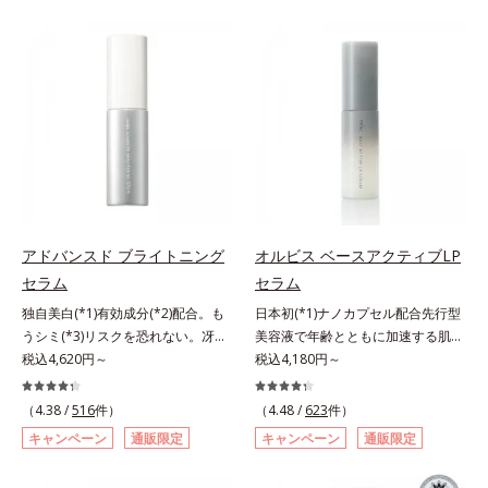
らに毛髪保護成分がダメージを受け
バーしながらも自然な仕上がりで
ている部位に吸着して、キューティ
す。年齢肌による黄ぐすみや血色の
クル表面をリペア。髪の内外にアプ
悪さに対応した色設計で、白浮きせ
ローチして、乾燥などの外的刺激か
ずパッと明るい印象を叶えます。こ
ら守り抜き、ダメージ(*2)を立て直
れ1本で、日中美容クリーム・日焼
し(*3)ます。お風呂でシャンプー後
け止め・化粧下地・カラーコントロ
に適量を髪になじませ、置き時間は
ール・コンシーラー・パウダー・フ
0秒。なじませてすぐに洗い流す手
ァンデーションの7役を兼ねる多機
軽さで、毛先までするんっとまとま
能BB。慌ただしい朝でもパパッと
る、まるでサロン帰りのようなうる
塗るだけで、厚塗り感のない、自然
おうツヤ髪を叶えます。*1 毛髪補
なツヤめきのある美肌に整えます。
アドバンスド ブライトニング
オルビス ベースアクティブLP
修成分（イソステアリン酸、イソス
*1 年齢を重ねた肌*2 オルビス内BB
セラム
セラム
テアロイル加水分解コラーゲン、イ
クリームのカバー力
ソステアロイル加水分解シルク、ス
独自美白(*1)有効成分(*2)配合。も
日本初(*1)ナノカプセル配合先行型
フィンゴ糖脂質、トコフェロール、
うシミ(*3)リスクを恐れない。冴え
美容液で年齢とともに加速する肌悩
グリセリン、糖脂質、BG、イソス
わたる透明美肌(*4)へ。先端肌科学
税込4,620円～
み(*2)にブレーキを。スキンケアの
税込4,180円～
テアリン酸、イソステアロイル加水
が導く、透明感あふれる輝き(*4)
打ち止め感に。年齢とともに加速す
分解コラーゲン、イソステアロイル
へ。今の自分の肌も未来の肌もあき
る肌悩み(*2)にブレーキをかけ、化
（4.38 /
516
件）
（4.48 /
623
件）
加水分解シルク、スフィンゴ糖脂
らめない、自分史上最高の冴えわた
粧水前の土台(*3)づくりで、うるお
キャンペーン
通販限定
キャンペーン
通販限定
質、トコフェロール、グリセリン、
る透明美肌(*4)を目指すには、美肌
いに満ち満ちた内側から弾むような
ヒアルロン酸ヒドロキシプロピルト
の阻害要因となるうるおい不足やシ
ハリ肌へ。化粧水は二度塗りしない