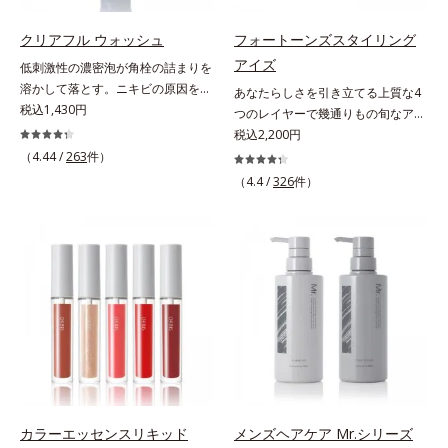
うカラーで、唇を美しく魅せながら
プローチして肌荒れを防ぎ、肌不調
ケアします。マスクに色移りしにく
にゆらがない肌を叶えます。そし
クリアフル ウォッシュ
フォートーンズスタイリング
いので、気兼ねなく使えます。口紅
て、独自研究に基づいたアプローチ
アイズ
低刺激性の濃密泡が角栓の詰まりを
の下地としてもおすすめです。
成分「MCアクティベーター
溶かして落とす。ニキビの原因を残
あなたらしさを引き立てる上質な4
(*5)」。肌のうるおいを引き出し・
さないクリアな肌に洗い上げる洗顔
税込1,430円
つのレイヤーで幾通りもの旬なアイ
高めて、ハリ感あふれる肌へと導き
料。「ニキビをくり返してしまう」
メイクが叶う。上質なテクスチャー
税込2,200円
ます。うるおいに満ちたゆらがない
「毛穴目立ちが気になる」「マスク
と多様なカラーリングで、似合うを
（4.44 /
263
件）
肌をご体感いただくために設計され
生活であごや口まわりのニキビが気
知る＆楽しさを引き出す、4色のア
た3ステップで、いつも力強く美し
（4.4 /
326
件）
になる」というお悩みに。くり返し
イカラーパレットです。ふんわり溶
くあり続けるあなたを応援します。
ニキビの根本原因「肌のバリア機能
け込みやすい多様な質感と計算され
*1 肌にうるおいが満ち、維持され
の低下」と、肌悩み「毛穴の目立
た配色だから重ねてもくすまず、簡
ている状態*2 年齢に応じたお手入
ち」の両方にWでアプローチする、
単に印象的な目元が完成します。2
れのこと*3 デクスパンテノール
薬用ニキビ対策スキンケアシリーズ
色だけを使って簡単に。3色使って
W*4 2022年5月 Mintel社データベ
です。5種の和漢植物由来成分とコ
印象的に。4色全部使えば可能性は
ース及び先行技術調査による当社調
ラーゲンが肌をいたわりながらうる
無限大。もちろん単色使いもOK！
べ*5 オトギリソウエキス配合＝肌
おいを与え、バリア機能を維持。ニ
あなたらしさを引き立てる4つのレ
にうるおいを与え、うるおいに満ち
キビができにくい肌を目指します。
イヤーで、幾通りもの旬なアイメイ
たハリツヤ肌へ導く保湿成分
さらにビタミンC誘導体をはじめと
クをお楽しみください。
した5種の整肌成分(*1)から成る
「ナノVCショットカプセル」を配
カラーエッセンスリキッド
メンズヘアケア Mr.シリーズ
合。カプセルが浸透してから成分を