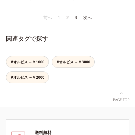
り、とろんとほぐれ、Wのオイルが
りなテクスチャーでみずみずしいう
スティックをササッとすべらせるだ
ピタッと高密着。2種の植物性保湿
るおい膜が広がり、ベタつかないの
けで、ほんのり血色感をONしてハ
成分配合で、乾燥にゆらがない唇に
に吸い付くようなしっとりもちもち
イライト効果も。お疲れ目元がスッ
前へ
1
2
3
次へ
整えます。寝る前に塗れば、翌朝の
肌に。加水分解ヒアルロン酸配合。
キリします。スキンケアにもメイク
コンディションが段違い！ 寝なが
浸透性と水分保持力のWのうるおい
直しにも使える、デジタルデバイス
らケアで唇をそっといたわりなが
ベールで、乾燥を寄せつけないもち
が手放せない私たちにぴったりのア
関連タグで探す
ら、メイク映えするしっとりやわら
肌ボディを長時間キープします。
イテムです。*1 肌の乾燥、キメの
か唇を実現します。【ご使用方法】
【ご使用方法】お風呂上がりなどの
乱れ*2 メイク効果による*3 乾燥に
清潔な指先またはお手持ちのリップ
清潔な肌に適量をやさしくなじませ
よる*4 マッサージ効果による*5 乾
ブラシに適量をとって、唇にやさし
てください。
燥によるくすみをケアする植物性保
#オルビス ～￥1000
#オルビス ～￥3000
くなじませてください。
湿成分*6 ブライトニングフィルタ
ー（酸化チタン、シリカ、マイカ、
#オルビス ～￥2000
酸化鉄、トリメトキシシリルジメチ
コン）= 仕上がり向上粉体
送料無料