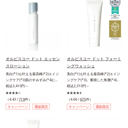
リモニウム、フェノキシエタノー
ミを予防するお手入れを続けること
と不安…。いろいろケアしているの
ル）*2 髪の乾燥、乾燥によるパサ
が大切だと考えました。そこで、ポ
に、あと一歩肌悩みが晴れない…。
つき*3 毛髪にうるおい、ハリを与
ーラ・オルビスグループ独自の美白
そんな大人の肌悩みにアプローチす
えること
(*1)有効成分「m-ピクセノール（デ
る先行型美容液です。日本初(*1)、
クスパンテノールW）」を配合。シ
毛穴約1/1000ナノサイズの極小カ
ミの原因になると考えられる“メラ
プセルの表面は肌になじみやすい構
ニンの塊”を居座らせない(*1)、粉砕
造(*4)。内包した美容成分(*5)の浸
と排出サポート(*5)の2ステップで
透をサポートし、角層すみずみをう
メラニンの蓄積を抑え、シミ・ソバ
るおいで満たします。さらに“うる
カスを防ぎます。さらに、「アルテ
おいの通り道”を作って化粧水のな
オルビスユー ドット エッセン
オルビスユー ドット フォーミ
アネスレ(*6)」を配合し、うるおい
じみ感をUP。化粧水前に使うこと
スローション
ングウォッシュ
に満ちた自分本来の澄み渡るような
で、普段の化粧水の手ごたえをより
美白(*1)も叶える最高峰(*2)エイジ
美白(*1)も叶える最高峰(*2)エイジ
透明感を目指します。手に取った
実感できる、しっとり整った肌状態
ングケア(*3)肌のすみずみ(*4)にし
ングケア(*3)。蓄積した角層(*4)を
時、なじませた時、後肌、と3段階
へ。化粧水前に2プッシュ使うだけ
みわたるうるおい充満ローション。
税込3,410円～
絡めとりくすみ(*5)を晴らす高密着
税込2,310円～
に変化するテクスチャーは、肌にす
で、うるおいのすき間にぐんぐん入
ハリも透明感(*5)も結果主義。年齢
マイルドピーリング(*6)洗顔料。ハ
ばやくなじみ、毎日の美白ケアを楽
り込み、うるおいで満ち満ちたハリ
サイン(*6)の因子に着目した肌科学
リも透明感(*7)も結果主義。年齢サ
しくする使いごこちを叶えました。
のある美肌へと整えます。*1 クチ
（4.43 /
719
件）
（4.66 /
675
件）
エイジングケア(*3)シリーズ。オル
イン(*8)の因子に着目した肌科学エ
*1 メラニンの蓄積を抑え、シミ・
ナシ果実エキス、ハトムギ種子エキ
キャンペーン
通販限定
キャンペーン
通販限定
ビスユー ドットシリーズは、年齢
イジングケア(*3)シリーズ。オルビ
ソバカスを防ぐ*2 デクスパンテノ
ス、ユズ果実エキス、水添レシチ
による肌悩み一つ一つを対処するの
スユー ドットシリーズは、年齢に
ールW*3 これからできるシミのこ
ン、フィトステロールズ、（Ｃ１２
ではなく、肌で起きていることの根
よる肌悩み一つ一つを対処するので
と*4 うるおいによる透明感のある
－２０）アルキルグルコシドの組み
本原因に着目。加齢とともに現れる
はなく、肌で起きていることの根本