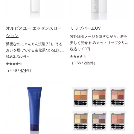
すこやかな毎日を応援します。
美髪へ導きます。翌朝の手ぐしで納
はしっかり残すことでカバー力を保
得できる、褒められ髪をご体感くだ
ちます。*1 メイク効果による*2 角
さい。*1 年齢に応じたお手入れの
層の範囲内*3 スキンプロテクト※
こと *2 保湿成分
複合成分配合＝肌を保護し、乾燥を
防ぐ複合成分 ※ ビルベリー葉エ
オルビスユー エッセンスロー
リップバームUV
キス、タベブイアインペチギノサ樹
ション
紫外線ダメージを防ぎながら、唇を
皮エキス*4 グリセリルグルコシド
美しく見せるUVカットリップクリ
濃密なのにぐんぐん浸透(*1)。うる
（保湿成分）、（ジメチコン／ビニ
ーム。UV対策を忘れがちな唇に。
税込1,100円
おいを届けて守る進化系"とろぱし
ルジメチコン）クロスポリマー、ジ
紫外線をカットしながら、顔色をパ
ゃ"ローション。7000種を超える成
税込2,750円～
メチコン（カバー成分）*5 アクリ
ッと明るく見せるUVカットリップ
分から厳選し、「うるおいの質
（3.88 /
269
件）
レーツコポリマー
です。他の部位より角層が薄くバリ
(*1)」に着目した初期エイジングケ
（4.49 /
474
件）
ア機能が低い唇は、紫外線の影響で
ア(*2)シリーズオルビスユーは肌本
乾燥を引き起こしがち。そこで
来のうるおいやバリア機能にアプロ
SPF25・PA++のUVカット効果のあ
ーチする初期エイジングケアシリー
るリップクリームで、顔だけでなく
ズです。「うるおいの質」に着目
唇もしっかりUV対策しましょう。2
し、肌荒れを予防しながらうるおい
種類の保湿成分（加水分解コラーゲ
に満ちた美しい肌へと導きます。ポ
ン、ゲットウ葉エキス）を配合して
ーラ・オルビスグループ独自の肌荒
いるから、カサつき・くすみ(*)など
れ防止有効成分として、「DF-パン
の乾燥悩みも解決＆うるおい長持
テノール(*3)」を国内唯一(*4)、高
ち。通常色は、どんな肌色にも似合
濃度で配合。角層のバリア機能にア