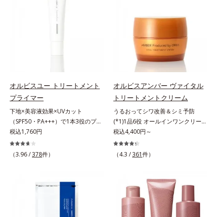
肌*5 ターンオーバーを促進して、
合わせが初（2023年4月 Mintel社デ
年齢サインについて研究を進めたと
原因に着目。加齢とともに現れる年
メラニンの塊を微細化すること*6
ータベースによる当社調べ）*2 う
ころ、弾力感のない状態である「ハ
齢サインについて研究を進めたとこ
アルテアエキス配合＝保湿成分各商
るおい不足など*3 お手入れのファ
リのなさ」や、くすみ(*7)などが現
ろ、弾力感のない状態である「ハリ
品の詳しい情報は商品ページをご覧
ーストステップのこと*4 細胞間脂
れている状態である「透明感のな
のなさ」や、くすみ(*5)などが現れ
ください。・BEAUTY夏祭りは、こ
質に類似した構造*5 保湿成分
さ」が、大人の肌印象に大きな影響
ている状態である「透明感のなさ」
ちら
を与えていることがわかりました。
が、大人の肌印象に大きな影響を与
そこでオルビスユー ドットシリー
えていることがわかりました。そこ
ズは美容成分(*8)として「G.D.F.ア
でオルビスユー ドットシリーズは
オルビスユー トリートメント
オルビスアンバー ヴァイタル
クティベーター(*9)」を配合。そし
美容成分(*9)として「G.D.F.アクテ
プライマー
トリートメントクリーム
て、従来から配合している美白(*1)
ィベーター(*10)」を配合。そし
下地×美容液効果×UVカット
うるおってシワ改善＆シミ予防
有効成分「トラネキサム酸」を配合
て、従来から配合している美白(*1)
（SPF50・PA+++）で1本3役のプラ
(*1)1品6役 オールインワンクリー
しました。さらに、シリーズ共通の
有効成分「トラネキサム酸」を配合
イマー。凹凸をつるんとなめらかに
税込1,760円
ム。オルビスアンバーは、いつも⾃
税込4,400円～
美容成分「GLルートブースター
しました。さらに、シリーズ共通の
(*1)整え、化粧ノリUPの高機能化粧
然体で美しくありたいと願う⼤⼈世
(*10)」を配合することで、肌のふ
美容成分「GLルートブースター
下地。“塗るたび高まる、素肌の美
代に寄り添うブランドです。年齢印
っくら感や透明感を叶えます。美白
(*11)」を配合することで、肌のふ
（3.96 /
378
件）
（4.3 /
361
件）
しさ” 肌本来の美しさを引き出す
象研究に基づいた肌サイエンスで、
ケアしながら多角的なエイジングケ
っくら感や透明感を叶えます。美白
『オルビスユー』発想で、乾燥によ
複合的なお悩みにアプローチ。大人
アが叶うシリーズに。3ステップで
ケアしながら多角的なエイジングケ
る小ジワをカバーしてハリ肌に整え
世代の肌に向き合い、手軽なお手入
上向き(*11)のハリと透明感を。効
アが叶うシリーズに。3ステップで
る高機能化粧下地毛穴や小ジワの凹
れで賢いケアを。ライフスタイルに
果的なシナジー設計で、あなたのエ
上向き(*12)のハリと透明感を。効
凸をつるんとなめらかに(*1)。スキ
なじむ、若々しい印象(*2)作りのサ
イジングケアを応援します。*1 メ
果的なシナジー設計で、あなたのエ
ンケア発想の化粧下地です。保湿成
ポートをします。オルビスアンバー
ラニンの生成を抑え、シミ・ソバカ
イジングケアを応援します。*1 メ