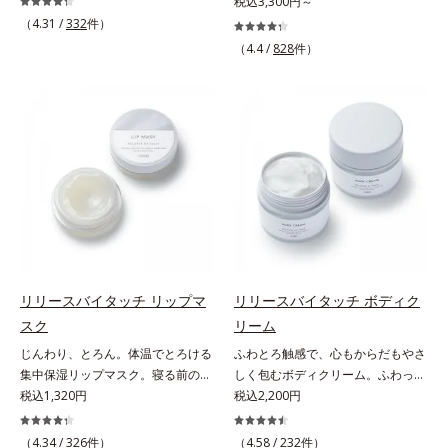
うな素肌へ。諦めかけていたハリ不
税込3,300円～
さしいグリーン＆ハーブの香りで、
る青クマ(*2)・くすみ(*3)・乾燥
足、うるおい低下に先端科学ケア
（4.31 /
332
件）
毎日をタフに頑張る男性の心を解き
に。メイクの上からでも使える目元
(*1)でアプローチするエイジングケ
ほぐします。*1 ラウリルグルコシ
（4.4 /
828
件）
用スティック状美容液です。今や手
ア(*2)シリーズ。弾むような若々し
ド、ラウリン酸ポリグリセリル-10
放せない存在となったPCやスマー
い肌を目指します。D.N.A.(*3) ヒビ
＝皮脂、スタイリング剤など複合的
トフォンなどのデジタルデバイス。
スエキスとHSP（ヒートショックプ
な汚れを落とす成分*2 グリチルリ
その液晶画面が発するブルーライト
ロテイン）(*4)の合わせ技で、目
チン酸２K、アルテロモナス発酵エ
を浴び続けると、目元周りには青ク
元、フェイスラインなど、年齢を重
キス（微生物由来）、イワベンケイ
マ・くすみ・乾燥が……。そこでデ
ねるにつれハリ不足、うるおい低下
根エキス（植物由来）＝頭皮にうる
ジタルダメージの根本原因に着目
を感じやすい部位に働きかけ、ハリ
おいを与える保湿成分*3 PPG-3カ
し、目元スッキリ(*4)・くすみケ
感のある肌へ導きます。さらに、水
プリリルエーテル＝毛髪の水分・油
ア・ハイライト効果と、1本で3つの
でも油でもない第3の成分、even
分を保ち、髪をまとまりやすく整え
機能を兼ね備えた目元用美容液を開
wateroil（イーブンワテロイル）を
る成分
発しました。保湿成分×マッサージ
配合することにより、水でも油でも
効果で目元の巡りをスムーズにし、
実現できなかった、“濃密なうるお
リリースバイタッチ リップマ
リリースバイタッチ ボディク
乾燥をケアして目元スッキリ。さら
い感”と“ベタつかない”、相反する2
スク
リーム
にワイルドタイムエキス(*5)が肌の
つの感触の両立に成功。ごわつく年
じんわり、とろん。体温でとろける
ふわとろ触感で、心もからだもやさ
キメを整え、ブライトニングフィル
齢肌を柔肌に整え、未体験の肌感触
集中保湿リップマスク。寝る前のひ
しく包むボディクリーム。ふわっと
ター(*6)が光をコントロールして目
を叶えます。*1 保湿*2 年齢に応じ
と塗りでやわらかな唇へ。集中保湿
税込1,320円
軽やかで、ぽよっと弾むユニーク触
税込2,200円
元のくすみを払い、透明感のある目
たお手入れ *3 D.N.A.＝Daily New
リップマスクです。バームのような
感。なじませると摩擦と皮膚温でほ
元へ整えます。メイクの上からでも
Approach*4 HSP含有酵母エキス＝
固めのテクスチャーが体温でじんわ
どけるボディクリームです。うっと
ＯＫだから、メイク直しのついでに
（4.34 /
326
件）
保湿成分*5 角層内
（4.58 /
232
件）