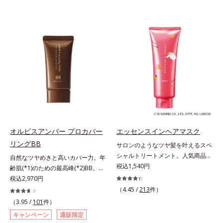
オルビスアンバー プロカバー
エッセンスインヘアマスク
リングBB
サロンのようなツヤ髪を叶えるスペ
シャルトリートメント。人気商品
自然なツヤめきと高いカバー力。年
「エッセンスインヘアミルク」と同
税込1,540円
齢肌(*1)のための最高峰(*2)BB。年
じシリーズの、お風呂で美しいツヤ
齢肌(*1)のための最高峰(*2)BBクリ
税込2,970円
髪を叶えるスペシャルヘアマスクで
ームです。肌のアラを光でふわりと
（4.45 /
213
件）
す。シャンプー後のまっさらな髪の
とばし、くすみや凹凸も軽やかにカ
（3.95 /
101
件）
内部の通り道を押し広げて、毛髪補
バー。さらに厚みのあるテクスチャ
キャンペーン
通販限定
修成分(*1)が髪の内部まで浸透。さ
ーが均一にのび広がり、しっかりカ