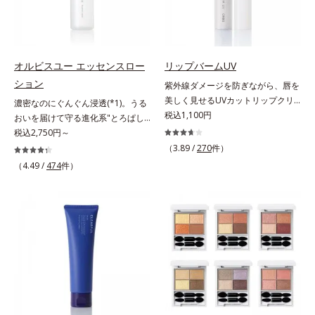
すこやかな毎日を応援します。
美髪へ導きます。翌朝の手ぐしで納
はしっかり残すことでカバー力を保
得できる、褒められ髪をご体感くだ
ちます。*1 メイク効果による*2 角
さい。*1 年齢に応じたお手入れの
層の範囲内*3 スキンプロテクト※
こと *2 保湿成分
複合成分配合＝肌を保護し、乾燥を
防ぐ複合成分 ※ ビルベリー葉エ
オルビスユー エッセンスロー
リップバームUV
キス、タベブイアインペチギノサ樹
ション
紫外線ダメージを防ぎながら、唇を
皮エキス*4 グリセリルグルコシド
美しく見せるUVカットリップクリ
濃密なのにぐんぐん浸透(*1)。うる
（保湿成分）、（ジメチコン／ビニ
ーム。UV対策を忘れがちな唇に。
税込1,100円
おいを届けて守る進化系"とろぱし
ルジメチコン）クロスポリマー、ジ
紫外線をカットしながら、顔色をパ
ゃ"ローション。7000種を超える成
税込2,750円～
メチコン（カバー成分）*5 アクリ
ッと明るく見せるUVカットリップ
分から厳選し、「うるおいの質
（3.89 /
270
件）
レーツコポリマー
です。他の部位より角層が薄くバリ
(*1)」に着目した初期エイジングケ
（4.49 /
474
件）
ア機能が低い唇は、紫外線の影響で
ア(*2)シリーズオルビスユーは肌本
乾燥を引き起こしがち。そこで
来のうるおいやバリア機能にアプロ
SPF25・PA++のUVカット効果のあ
ーチする初期エイジングケアシリー
るリップクリームで、顔だけでなく
ズです。「うるおいの質」に着目
唇もしっかりUV対策しましょう。2
し、肌荒れを予防しながらうるおい
種類の保湿成分（加水分解コラーゲ
に満ちた美しい肌へと導きます。ポ
ン、ゲットウ葉エキス）を配合して
ーラ・オルビスグループ独自の肌荒
いるから、カサつき・くすみ(*)など
れ防止有効成分として、「DF-パン
の乾燥悩みも解決＆うるおい長持
テノール(*3)」を国内唯一(*4)、高
ち。通常色は、どんな肌色にも似合
濃度で配合。角層のバリア機能にア