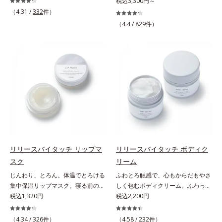
うな素肌へ。諦めかけていたハリ不
税込3,300円～
さしいグリーン＆ハーブの香りで、
る青クマ(*2)・くすみ(*3)・乾燥
足、うるおい低下に先端科学ケア
（4.31 /
332
件）
毎日をタフに頑張る男性の心を解き
に。メイクの上からでも使える目元
(*1)でアプローチするエイジングケ
ほぐします。*1 ラウリルグルコシ
（4.4 /
829
件）
用スティック状美容液です。今や手
ア(*2)シリーズ。弾むような若々し
ド、ラウリン酸ポリグリセリル-10
放せない存在となったPCやスマー
い肌を目指します。D.N.A.(*3) ヒビ
＝皮脂、スタイリング剤など複合的
トフォンなどのデジタルデバイス。
スエキスとHSP（ヒートショックプ
な汚れを落とす成分*2 グリチルリ
その液晶画面が発するブルーライト
ロテイン）(*4)の合わせ技で、目
チン酸２K、アルテロモナス発酵エ
を浴び続けると、目元周りには青ク
元、フェイスラインなど、年齢を重
キス（微生物由来）、イワベンケイ
マ・くすみ・乾燥が……。そこでデ
ねるにつれハリ不足、うるおい低下
根エキス（植物由来）＝頭皮にうる
ジタルダメージの根本原因に着目
を感じやすい部位に働きかけ、ハリ
おいを与える保湿成分*3 PPG-3カ
し、目元スッキリ(*4)・くすみケ
感のある肌へ導きます。さらに、水
プリリルエーテル＝毛髪の水分・油
ア・ハイライト効果と、1本で3つの
でも油でもない第3の成分、even
分を保ち、髪をまとまりやすく整え
機能を兼ね備えた目元用美容液を開
wateroil（イーブンワテロイル）を
る成分
発しました。保湿成分×マッサージ
配合することにより、水でも油でも
効果で目元の巡りをスムーズにし、
実現できなかった、“濃密なうるお
リリースバイタッチ リップマ
リリースバイタッチ ボディク
乾燥をケアして目元スッキリ。さら
い感”と“ベタつかない”、相反する2
スク
リーム
にワイルドタイムエキス(*5)が肌の
つの感触の両立に成功。ごわつく年
じんわり、とろん。体温でとろける
ふわとろ触感で、心もからだもやさ
キメを整え、ブライトニングフィル
齢肌を柔肌に整え、未体験の肌感触
集中保湿リップマスク。寝る前のひ
しく包むボディクリーム。ふわっと
ター(*6)が光をコントロールして目
を叶えます。*1 保湿*2 年齢に応じ
と塗りでやわらかな唇へ。集中保湿
税込1,320円
軽やかで、ぽよっと弾むユニーク触
税込2,200円
元のくすみを払い、透明感のある目
たお手入れ *3 D.N.A.＝Daily New
リップマスクです。バームのような
感。なじませると摩擦と皮膚温でほ
元へ整えます。メイクの上からでも
Approach*4 HSP含有酵母エキス＝
固めのテクスチャーが体温でじんわ
どけるボディクリームです。うっと
ＯＫだから、メイク直しのついでに
（4.34 /
326
件）
保湿成分*5 角層内
（4.58 /
232
件）