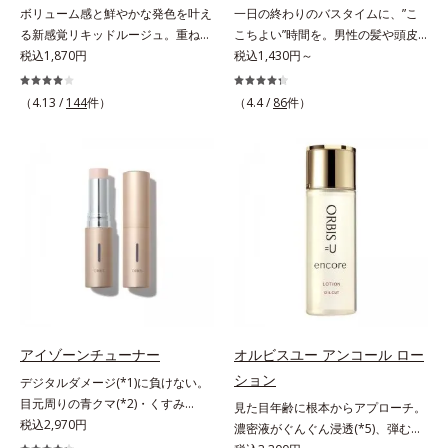
ボリューム感と鮮やかな発色を叶え
一日の終わりのバスタイムに、”こ
放出する特殊技術によって、高い浸
る新感覚リキッドルージュ。重ねる
こちよい”時間を。男性の髪や頭皮
透力(*2)と安定性を実現。毛穴の目
ほど、鮮やかにボリューミーに。1
税込1,870円
は汗や余分な皮脂に加え、ハードワ
税込1,430円～
立ちをしっかりケア(*3)して、ゆら
本で美しい仕上がりを叶えるリキッ
ックスやスプレーなど性質が異なる
ぎやすいニキビ肌を、みずみずしい
ドルージュです。唇の凹凸を均一に
汚れがたまりやすい環境にありま
清潔な垢抜け肌(*4)へと導きます。
（4.13 /
144
件）
（4.4 /
86
件）
カバーしツヤを与える「リッププラ
す。「フォーカスクレンジング成分
たっぷりの保湿成分で低刺激。敏感
ンピング成分(*)」と、乾燥をケアす
(*1)」を採用することで、髪や頭皮
肌の方にもお使いいただけます
る「モイストラスティング処方」、
に負担をかけずに化学成分による汚
(*5)。*1 テトラ2-ヘキシルデカン酸
唇への密着感を高め色持ちを叶える
れも1度洗いで落とす設計のシャン
アスコルビル、天然ビタミンE、イ
「カラーウェアリング処方」で、う
プーを実現しました。また、うるお
ノシット、フィチン酸、ユズセラミ
るおいのあるふっくらとした唇とつ
いを与える「バイオモイスト成分
ド、スフィンゴ糖脂質*2 角層内*3
けたての鮮やかな発色を両立しま
(*2)」を配合することで、頭皮の油
うるおいによりキメを整えて毛穴を
す。マスクオフの瞬間も、ハッと目
分と水分のバランスを整え、髪と頭
目立たなくする*4 洗浄による汚れ
を惹く唇に。* シリカ、水添ポリイ
皮をすこやかに保ちます。さらにコ
の除去*5 すべての方に皮膚刺激が
ソブテン、ヒアルロン酸Na、パル
ンディショナーには髪の1本1本を均
おきないというわけではありません
ミチン酸エチルヘキシル、ジメチル
一な膜で包み込む「プレスタイリン
※敏感肌対象パッチテスト済（すべ
シリル化シリカ、BG、ペンチレン
グ成分(*3)」を採用し、コーティン
アイゾーンチューナー
オルビスユー アンコール ロー
ての人に皮膚刺激がおきないという
グリコール
グ効果により夜にしっかり整えた髪
わけではありません）
ション
デジタルダメージ(*1)に負けない。
の形状をキープしやすい状態に整
目元周りの青クマ(*2)・くすみ
見た目年齢に根本からアプローチ。
え、スタイリングしやすい髪へ導き
(*3)・乾燥をケアする目元用スティ
税込2,970円
濃密液がぐんぐん浸透(*5)、弾むよ
ます。深呼吸したくなる爽やかでや
ック状美容液。目元周りにあらわれ