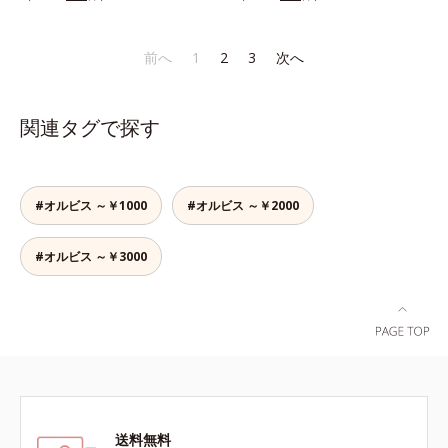
り、とろんとほぐれ、Wのオイルが
りなテクスチャーでみずみずしいう
スティックをササッとすべらせるだ
ピタッと高密着。2種の植物性保湿
るおい膜が広がり、ベタつかないの
けで、ほんのり血色感をONしてハ
成分配合で、乾燥にゆらがない唇に
に吸い付くようなしっとりもちもち
イライト効果も。お疲れ目元がスッ
前へ
1
2
3
次へ
整えます。寝る前に塗れば、翌朝の
肌に。加水分解ヒアルロン酸配合。
キリします。スキンケアにもメイク
コンディションが段違い！ 寝なが
浸透性と水分保持力のWのうるおい
直しにも使える、デジタルデバイス
らケアで唇をそっといたわりなが
ベールで、乾燥を寄せつけないもち
が手放せない私たちにぴったりのア
関連タグで探す
ら、メイク映えするしっとりやわら
肌ボディを長時間キープします。
イテムです。*1 肌の乾燥、キメの
か唇を実現します。【ご使用方法】
【ご使用方法】お風呂上がりなどの
乱れ*2 メイク効果による*3 乾燥に
清潔な指先またはお手持ちのリップ
清潔な肌に適量をやさしくなじませ
よる*4 マッサージ効果による*5 乾
ブラシに適量をとって、唇にやさし
てください。
燥によるくすみをケアする植物性保
#オルビス ～￥1000
#オルビス ～￥2000
くなじませてください。
湿成分*6 ブライトニングフィルタ
ー（酸化チタン、シリカ、マイカ、
#オルビス ～￥3000
酸化鉄、トリメトキシシリルジメチ
コン）= 仕上がり向上粉体
送料無料