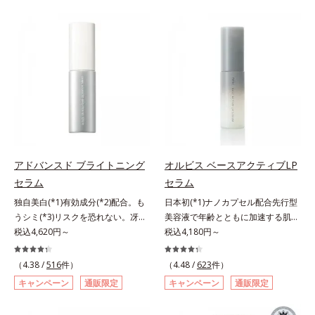
らに毛髪保護成分がダメージを受け
バーしながらも自然な仕上がりで
ている部位に吸着して、キューティ
す。年齢肌による黄ぐすみや血色の
クル表面をリペア。髪の内外にアプ
悪さに対応した色設計で、白浮きせ
ローチして、乾燥などの外的刺激か
ずパッと明るい印象を叶えます。こ
ら守り抜き、ダメージ(*2)を立て直
れ1本で、日中美容クリーム・日焼
し(*3)ます。お風呂でシャンプー後
け止め・化粧下地・カラーコントロ
に適量を髪になじませ、置き時間は
ール・コンシーラー・パウダー・フ
0秒。なじませてすぐに洗い流す手
ァンデーションの7役を兼ねる多機
軽さで、毛先までするんっとまとま
能BB。慌ただしい朝でもパパッと
る、まるでサロン帰りのようなうる
塗るだけで、厚塗り感のない、自然
おうツヤ髪を叶えます。*1 毛髪補
なツヤめきのある美肌に整えます。
アドバンスド ブライトニング
オルビス ベースアクティブLP
修成分（イソステアリン酸、イソス
*1 年齢を重ねた肌*2 オルビス内BB
セラム
セラム
テアロイル加水分解コラーゲン、イ
クリームのカバー力
ソステアロイル加水分解シルク、ス
独自美白(*1)有効成分(*2)配合。も
日本初(*1)ナノカプセル配合先行型
フィンゴ糖脂質、トコフェロール、
うシミ(*3)リスクを恐れない。冴え
美容液で年齢とともに加速する肌悩
グリセリン、糖脂質、BG、イソス
わたる透明美肌(*4)へ。先端肌科学
税込4,620円～
み(*2)にブレーキを。スキンケアの
税込4,180円～
テアリン酸、イソステアロイル加水
が導く、透明感あふれる輝き(*4)
打ち止め感に。年齢とともに加速す
分解コラーゲン、イソステアロイル
へ。今の自分の肌も未来の肌もあき
る肌悩み(*2)にブレーキをかけ、化
（4.38 /
516
件）
（4.48 /
623
件）
加水分解シルク、スフィンゴ糖脂
らめない、自分史上最高の冴えわた
粧水前の土台(*3)づくりで、うるお
キャンペーン
通販限定
キャンペーン
通販限定
質、トコフェロール、グリセリン、
る透明美肌(*4)を目指すには、美肌
いに満ち満ちた内側から弾むような
ヒアルロン酸ヒドロキシプロピルト
の阻害要因となるうるおい不足やシ
ハリ肌へ。化粧水は二度塗りしない