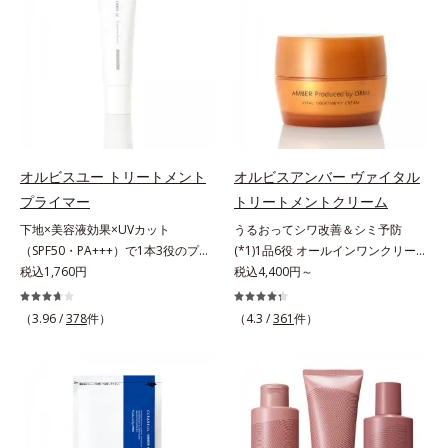
肌*5 ターンオーバーを促進して、
合わせが初（2023年4月 Mintel社デ
年齢サインについて研究を進めたと
原因に着目。加齢とともに現れる年
メラニンの塊を微細化すること*6
ータベースによる当社調べ）*2 う
ころ、弾力感のない状態である「ハ
齢サインについて研究を進めたとこ
アルテアエキス配合＝保湿成分各商
るおい不足など*3 お手入れのファ
リのなさ」や、くすみ(*7)などが現
ろ、弾力感のない状態である「ハリ
品の詳しい情報は商品ページをご覧
ーストステップのこと*4 細胞間脂
れている状態である「透明感のな
のなさ」や、くすみ(*5)などが現れ
ください。・BEAUTY夏祭りは、こ
質に類似した構造*5 保湿成分
さ」が、大人の肌印象に大きな影響
ている状態である「透明感のなさ」
ちら
を与えていることがわかりました。
が、大人の肌印象に大きな影響を与
そこでオルビスユー ドットシリー
えていることがわかりました。そこ
ズは美容成分(*8)として「G.D.F.ア
でオルビスユー ドットシリーズは
オルビスユー トリートメント
オルビスアンバー ヴァイタル
クティベーター(*9)」を配合。そし
美容成分(*9)として「G.D.F.アクテ
プライマー
トリートメントクリーム
て、従来から配合している美白(*1)
ィベーター(*10)」を配合。そし
下地×美容液効果×UVカット
うるおってシワ改善＆シミ予防
有効成分「トラネキサム酸」を配合
て、従来から配合している美白(*1)
（SPF50・PA+++）で1本3役のプラ
(*1)1品6役 オールインワンクリー
しました。さらに、シリーズ共通の
有効成分「トラネキサム酸」を配合
イマー。凹凸をつるんとなめらかに
税込1,760円
ム。オルビスアンバーは、いつも⾃
税込4,400円～
美容成分「GLルートブースター
しました。さらに、シリーズ共通の
(*1)整え、化粧ノリUPの高機能化粧
然体で美しくありたいと願う⼤⼈世
(*10)」を配合することで、肌のふ
美容成分「GLルートブースター
下地。“塗るたび高まる、素肌の美
代に寄り添うブランドです。年齢印
っくら感や透明感を叶えます。美白
(*11)」を配合することで、肌のふ
（3.96 /
378
件）
（4.3 /
361
件）
しさ” 肌本来の美しさを引き出す
象研究に基づいた肌サイエンスで、
ケアしながら多角的なエイジングケ
っくら感や透明感を叶えます。美白
『オルビスユー』発想で、乾燥によ
複合的なお悩みにアプローチ。大人
アが叶うシリーズに。3ステップで
ケアしながら多角的なエイジングケ
る小ジワをカバーしてハリ肌に整え
世代の肌に向き合い、手軽なお手入
上向き(*11)のハリと透明感を。効
アが叶うシリーズに。3ステップで
る高機能化粧下地毛穴や小ジワの凹
れで賢いケアを。ライフスタイルに
果的なシナジー設計で、あなたのエ
上向き(*12)のハリと透明感を。効
凸をつるんとなめらかに(*1)。スキ
なじむ、若々しい印象(*2)作りのサ
イジングケアを応援します。*1 メ
果的なシナジー設計で、あなたのエ
ンケア発想の化粧下地です。保湿成
ポートをします。オルビスアンバー
ラニンの生成を抑え、シミ・ソバカ
イジングケアを応援します。*1 メ