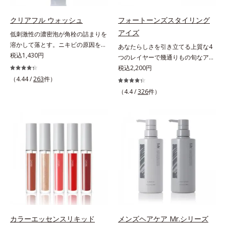
うカラーで、唇を美しく魅せながら
プローチして肌荒れを防ぎ、肌不調
ケアします。マスクに色移りしにく
にゆらがない肌を叶えます。そし
クリアフル ウォッシュ
フォートーンズスタイリング
いので、気兼ねなく使えます。口紅
て、独自研究に基づいたアプローチ
アイズ
低刺激性の濃密泡が角栓の詰まりを
の下地としてもおすすめです。
成分「MCアクティベーター
溶かして落とす。ニキビの原因を残
あなたらしさを引き立てる上質な4
(*5)」。肌のうるおいを引き出し・
さないクリアな肌に洗い上げる洗顔
税込1,430円
つのレイヤーで幾通りもの旬なアイ
高めて、ハリ感あふれる肌へと導き
料。「ニキビをくり返してしまう」
メイクが叶う。上質なテクスチャー
税込2,200円
ます。うるおいに満ちたゆらがない
「毛穴目立ちが気になる」「マスク
と多様なカラーリングで、似合うを
（4.44 /
263
件）
肌をご体感いただくために設計され
生活であごや口まわりのニキビが気
知る＆楽しさを引き出す、4色のア
た3ステップで、いつも力強く美し
（4.4 /
326
件）
になる」というお悩みに。くり返し
イカラーパレットです。ふんわり溶
くあり続けるあなたを応援します。
ニキビの根本原因「肌のバリア機能
け込みやすい多様な質感と計算され
*1 肌にうるおいが満ち、維持され
の低下」と、肌悩み「毛穴の目立
た配色だから重ねてもくすまず、簡
ている状態*2 年齢に応じたお手入
ち」の両方にWでアプローチする、
単に印象的な目元が完成します。2
れのこと*3 デクスパンテノール
薬用ニキビ対策スキンケアシリーズ
色だけを使って簡単に。3色使って
W*4 2022年5月 Mintel社データベ
です。5種の和漢植物由来成分とコ
印象的に。4色全部使えば可能性は
ース及び先行技術調査による当社調
ラーゲンが肌をいたわりながらうる
無限大。もちろん単色使いもOK！
べ*5 オトギリソウエキス配合＝肌
おいを与え、バリア機能を維持。ニ
あなたらしさを引き立てる4つのレ
にうるおいを与え、うるおいに満ち
キビができにくい肌を目指します。
イヤーで、幾通りもの旬なアイメイ
たハリツヤ肌へ導く保湿成分
さらにビタミンC誘導体をはじめと
クをお楽しみください。
した5種の整肌成分(*1)から成る
「ナノVCショットカプセル」を配
カラーエッセンスリキッド
メンズヘアケア Mr.シリーズ
合。カプセルが浸透してから成分を