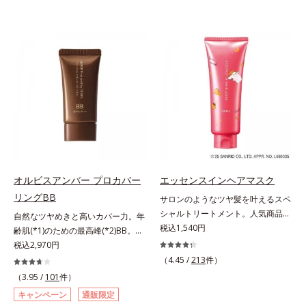
オルビスアンバー プロカバー
エッセンスインヘアマスク
リングBB
サロンのようなツヤ髪を叶えるスペ
シャルトリートメント。人気商品
自然なツヤめきと高いカバー力。年
「エッセンスインヘアミルク」と同
税込1,540円
齢肌(*1)のための最高峰(*2)BB。年
じシリーズの、お風呂で美しいツヤ
齢肌(*1)のための最高峰(*2)BBクリ
税込2,970円
髪を叶えるスペシャルヘアマスクで
ームです。肌のアラを光でふわりと
（4.45 /
213
件）
す。シャンプー後のまっさらな髪の
とばし、くすみや凹凸も軽やかにカ
（3.95 /
101
件）
内部の通り道を押し広げて、毛髪補
バー。さらに厚みのあるテクスチャ
キャンペーン
通販限定
修成分(*1)が髪の内部まで浸透。さ
ーが均一にのび広がり、しっかりカ