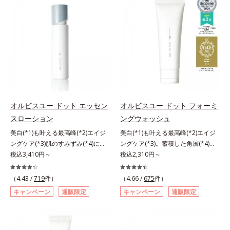
リモニウム、フェノキシエタノー
ミを予防するお手入れを続けること
と不安…。いろいろケアしているの
ル）*2 髪の乾燥、乾燥によるパサ
が大切だと考えました。そこで、ポ
に、あと一歩肌悩みが晴れない…。
つき*3 毛髪にうるおい、ハリを与
ーラ・オルビスグループ独自の美白
そんな大人の肌悩みにアプローチす
えること
(*1)有効成分「m-ピクセノール（デ
る先行型美容液です。日本初(*1)、
クスパンテノールW）」を配合。シ
毛穴約1/1000ナノサイズの極小カ
ミの原因になると考えられる“メラ
プセルの表面は肌になじみやすい構
ニンの塊”を居座らせない(*1)、粉砕
造(*4)。内包した美容成分(*5)の浸
と排出サポート(*5)の2ステップで
透をサポートし、角層すみずみをう
メラニンの蓄積を抑え、シミ・ソバ
るおいで満たします。さらに“うる
カスを防ぎます。さらに、「アルテ
おいの通り道”を作って化粧水のな
オルビスユー ドット エッセン
オルビスユー ドット フォーミ
アネスレ(*6)」を配合し、うるおい
じみ感をUP。化粧水前に使うこと
スローション
ングウォッシュ
に満ちた自分本来の澄み渡るような
で、普段の化粧水の手ごたえをより
美白(*1)も叶える最高峰(*2)エイジ
美白(*1)も叶える最高峰(*2)エイジ
透明感を目指します。手に取った
実感できる、しっとり整った肌状態
ングケア(*3)肌のすみずみ(*4)にし
ングケア(*3)。蓄積した角層(*4)を
時、なじませた時、後肌、と3段階
へ。化粧水前に2プッシュ使うだけ
みわたるうるおい充満ローション。
税込3,410円～
絡めとりくすみ(*5)を晴らす高密着
税込2,310円～
に変化するテクスチャーは、肌にす
で、うるおいのすき間にぐんぐん入
ハリも透明感(*5)も結果主義。年齢
マイルドピーリング(*6)洗顔料。ハ
ばやくなじみ、毎日の美白ケアを楽
り込み、うるおいで満ち満ちたハリ
サイン(*6)の因子に着目した肌科学
リも透明感(*7)も結果主義。年齢サ
しくする使いごこちを叶えました。
のある美肌へと整えます。*1 クチ
（4.43 /
719
件）
（4.66 /
675
件）
エイジングケア(*3)シリーズ。オル
イン(*8)の因子に着目した肌科学エ
*1 メラニンの蓄積を抑え、シミ・
ナシ果実エキス、ハトムギ種子エキ
キャンペーン
通販限定
キャンペーン
通販限定
ビスユー ドットシリーズは、年齢
イジングケア(*3)シリーズ。オルビ
ソバカスを防ぐ*2 デクスパンテノ
ス、ユズ果実エキス、水添レシチ
による肌悩み一つ一つを対処するの
スユー ドットシリーズは、年齢に
ールW*3 これからできるシミのこ
ン、フィトステロールズ、（Ｃ１２
ではなく、肌で起きていることの根
よる肌悩み一つ一つを対処するので
と*4 うるおいによる透明感のある
－２０）アルキルグルコシドの組み
本原因に着目。加齢とともに現れる
はなく、肌で起きていることの根本