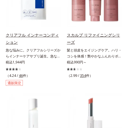
分が肌全層(*2)に働きかけて、肌の
ヴァイタルトリートメントクリーム
スを防ぐ（ウォッシュを除く）*2
ラニンの生成を抑え、シミ・ソバカ
うるおいをグンとアップ＆リッチな
「オルビスアンバー ヴァイタルト
オルビス内スキンケアシリーズの保
スを防ぐ（ウォッシュを除く）*2
クリームのようにぴたっと密着。乾
リートメントクリーム」は、1品
湿力*3 年齢に応じたお手入れのこ
オルビス内スキンケアシリーズの保
燥による小ジワを目立たなく(*1)
で、化粧水、クリーム、シワ改善・
と*4 角層まで*5 うるおいによ
湿力*3 年齢に応じたお手入れのこ
し、つるんとしたハリ肌に仕上げま
美白(*1)美容液、乳液・保湿液、ネ
る*6 乾燥、ハリ・ツヤのなさ
と*4 剥がれずに肌に蓄積した古い
す。むやみに隠すのではなくふわり
ッククリーム(*3)、パックの6役を
*7 乾燥による*8 保湿成分*9
角層*5 乾燥による*6 洗浄によ
クリアフル インナーコンディ
スカルプ リファイニングシリ
と光を拡散させ、メイク×スキンケ
担い、複合的にアプローチ。Wナイ
ロニセラカエルレア果汁、ノバラエ
る物理的効果*7 うるおいによる
ション
ーズ
アのW効果で軽やかな美肌を印象づ
アシン(*4)によるシワ改善・シミ予
キス配合＝うるおいを与えハリと透
*8 乾燥、ハリ・ツヤのなさ*9
急な悩みに。クリアフルシリーズか
髪と頭皮をエイジングケア。ハリ・
けます。紫外線吸収剤フリーなのに
防に加え、複合成分コラーゲンコン
明感に満ちた肌へ導く保湿成分
保湿成分*10 ロニセラカエルレア
らインナーケアサプリ誕生。急な悩
コシを体感！艶やかなふんわりボリ
高SPF値、さらにスキンプロテクト
プレックスSPが肌のハリを徹底サポ
*10 メマツヨイグサ抽出液、スイ
果汁、ノバラエキス配合＝うるおい
みに。ケアに行き詰まったすべての
税込1,944円
ューム美髪へ。「抜け毛が目立つ」
税込990円～
複合成分(*3)が、ブルーライト、紫
ート。肌なじみのよいクリーム構造
カズラエキス配合＝角層のすみずみ
を与えハリと透明感に満ちた肌へ導
女性に送る、「クリアフルシリー
「ボリュームがない」「ハリ・コシ
外線、大気中の微粒子汚れなどの外
で角層まで保湿成分が浸透し、うる
まで水分・油分を保ち、ハリ・ツヤ
く保湿成分*11 メマツヨイグサ抽
ズ」のオールインワンサプリメント
がない」という年齢による3大髪悩
的ダメージから肌表面をガードしま
（4.24 /
46
件）
おいをギュッと閉じ込めます。洗顔
（2.99 /
354
件）
を与える保湿成分*11 気持ちのこ
出液、スイカズラエキス配合＝角層
です。ビタミンB1とB2を配合。ビ
みには、スカルプ リファイニング
す。【カバー効果】保湿性凹凸カバ
の後、これ1品だけでマルチにケ
と
のすみずみまで水分・油分を保ち、
通販限定
タミンB6とビタミンCは、タイムリ
シリーズを！髪と地肌をエイジング
ー複合成分(*4)肌悩みが気になる時
ア。うるおいのベールで守られた、
ハリ・ツヤを与える保湿成分*12
リース加工でじっくり時間をかけて
ケア(*1)する、オルビスの頭皮ケア
でも、ただ隠すだけでなく、乾きや
ハリ感のあるなめらかな肌を叶えま
気持ちのこと
放出されます。またすこやかな美し
シリーズです。地肌と髪をすこやか
すい肌にうるおいを届けながら、光
す。*1 メラニンの生成を抑え、シ
さのために、和漢植物由来成分とセ
に保つ「3Dプロテクト成分(*2)」
拡散効果で乾燥小ジワや毛穴もカバ
ミ・ソバカスを防ぐ*2 肌にハリを
ラミドをプラス。さらにストレス社
と、うるおったツヤ髪に導く「ブレ
ーします。【ラスティング効果】皮
与え若々しい印象*3 首のうるおい
会に負けないためのGABAも配合し
ンドボタニカルエキス(*2)」を配
脂選択テカリ防止成分(*5)テカリの
ケアとして*4 ナイアシンアミド
ました。現代社会を生き抜く女性の
合。艶やかな、ふんわりボリューム
主成分を選択的に吸収し、うるおい