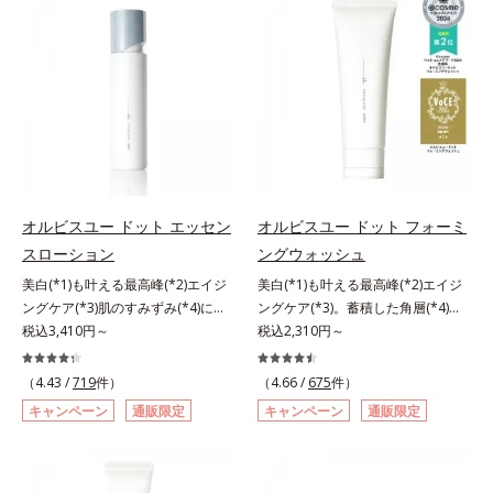
リモニウム、フェノキシエタノー
ミを予防するお手入れを続けること
と不安…。いろいろケアしているの
ル）*2 髪の乾燥、乾燥によるパサ
が大切だと考えました。そこで、ポ
に、あと一歩肌悩みが晴れない…。
つき*3 毛髪にうるおい、ハリを与
ーラ・オルビスグループ独自の美白
そんな大人の肌悩みにアプローチす
えること
(*1)有効成分「m-ピクセノール（デ
る先行型美容液です。日本初(*1)、
クスパンテノールW）」を配合。シ
毛穴約1/1000ナノサイズの極小カ
ミの原因になると考えられる“メラ
プセルの表面は肌になじみやすい構
ニンの塊”を居座らせない(*1)、粉砕
造(*4)。内包した美容成分(*5)の浸
と排出サポート(*5)の2ステップで
透をサポートし、角層すみずみをう
メラニンの蓄積を抑え、シミ・ソバ
るおいで満たします。さらに“うる
カスを防ぎます。さらに、「アルテ
おいの通り道”を作って化粧水のな
オルビスユー ドット エッセン
オルビスユー ドット フォーミ
アネスレ(*6)」を配合し、うるおい
じみ感をUP。化粧水前に使うこと
スローション
ングウォッシュ
に満ちた自分本来の澄み渡るような
で、普段の化粧水の手ごたえをより
美白(*1)も叶える最高峰(*2)エイジ
美白(*1)も叶える最高峰(*2)エイジ
透明感を目指します。手に取った
実感できる、しっとり整った肌状態
ングケア(*3)肌のすみずみ(*4)にし
ングケア(*3)。蓄積した角層(*4)を
時、なじませた時、後肌、と3段階
へ。化粧水前に2プッシュ使うだけ
みわたるうるおい充満ローション。
税込3,410円～
絡めとりくすみ(*5)を晴らす高密着
税込2,310円～
に変化するテクスチャーは、肌にす
で、うるおいのすき間にぐんぐん入
ハリも透明感(*5)も結果主義。年齢
マイルドピーリング(*6)洗顔料。ハ
ばやくなじみ、毎日の美白ケアを楽
り込み、うるおいで満ち満ちたハリ
サイン(*6)の因子に着目した肌科学
リも透明感(*7)も結果主義。年齢サ
しくする使いごこちを叶えました。
のある美肌へと整えます。*1 クチ
（4.43 /
719
件）
（4.66 /
675
件）
エイジングケア(*3)シリーズ。オル
イン(*8)の因子に着目した肌科学エ
*1 メラニンの蓄積を抑え、シミ・
ナシ果実エキス、ハトムギ種子エキ
キャンペーン
通販限定
キャンペーン
通販限定
ビスユー ドットシリーズは、年齢
イジングケア(*3)シリーズ。オルビ
ソバカスを防ぐ*2 デクスパンテノ
ス、ユズ果実エキス、水添レシチ
による肌悩み一つ一つを対処するの
スユー ドットシリーズは、年齢に
ールW*3 これからできるシミのこ
ン、フィトステロールズ、（Ｃ１２
ではなく、肌で起きていることの根
よる肌悩み一つ一つを対処するので
と*4 うるおいによる透明感のある
－２０）アルキルグルコシドの組み
本原因に着目。加齢とともに現れる
はなく、肌で起きていることの根本