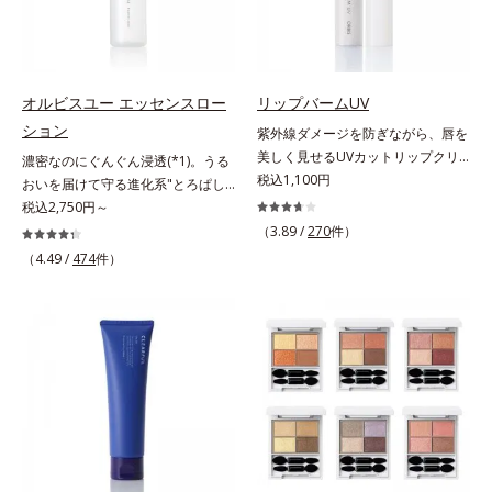
すこやかな毎日を応援します。
美髪へ導きます。翌朝の手ぐしで納
はしっかり残すことでカバー力を保
得できる、褒められ髪をご体感くだ
ちます。*1 メイク効果による*2 角
さい。*1 年齢に応じたお手入れの
層の範囲内*3 スキンプロテクト※
こと *2 保湿成分
複合成分配合＝肌を保護し、乾燥を
防ぐ複合成分 ※ ビルベリー葉エ
オルビスユー エッセンスロー
リップバームUV
キス、タベブイアインペチギノサ樹
ション
紫外線ダメージを防ぎながら、唇を
皮エキス*4 グリセリルグルコシド
美しく見せるUVカットリップクリ
濃密なのにぐんぐん浸透(*1)。うる
（保湿成分）、（ジメチコン／ビニ
ーム。UV対策を忘れがちな唇に。
税込1,100円
おいを届けて守る進化系"とろぱし
ルジメチコン）クロスポリマー、ジ
紫外線をカットしながら、顔色をパ
ゃ"ローション。7000種を超える成
税込2,750円～
メチコン（カバー成分）*5 アクリ
ッと明るく見せるUVカットリップ
分から厳選し、「うるおいの質
（3.89 /
270
件）
レーツコポリマー
です。他の部位より角層が薄くバリ
(*1)」に着目した初期エイジングケ
（4.49 /
474
件）
ア機能が低い唇は、紫外線の影響で
ア(*2)シリーズオルビスユーは肌本
乾燥を引き起こしがち。そこで
来のうるおいやバリア機能にアプロ
SPF25・PA++のUVカット効果のあ
ーチする初期エイジングケアシリー
るリップクリームで、顔だけでなく
ズです。「うるおいの質」に着目
唇もしっかりUV対策しましょう。2
し、肌荒れを予防しながらうるおい
種類の保湿成分（加水分解コラーゲ
に満ちた美しい肌へと導きます。ポ
ン、ゲットウ葉エキス）を配合して
ーラ・オルビスグループ独自の肌荒
いるから、カサつき・くすみ(*)など
れ防止有効成分として、「DF-パン
の乾燥悩みも解決＆うるおい長持
テノール(*3)」を国内唯一(*4)、高
ち。通常色は、どんな肌色にも似合
濃度で配合。角層のバリア機能にア