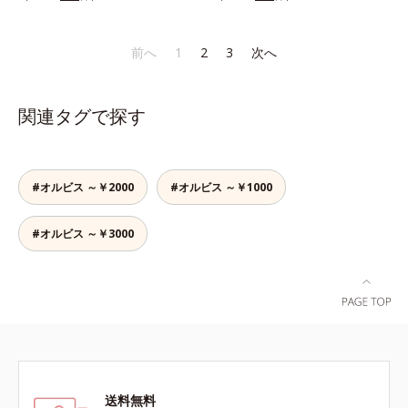
り、とろんとほぐれ、Wのオイルが
りなテクスチャーでみずみずしいう
スティックをササッとすべらせるだ
ピタッと高密着。2種の植物性保湿
るおい膜が広がり、ベタつかないの
けで、ほんのり血色感をONしてハ
成分配合で、乾燥にゆらがない唇に
に吸い付くようなしっとりもちもち
イライト効果も。お疲れ目元がスッ
前へ
1
2
3
次へ
整えます。寝る前に塗れば、翌朝の
肌に。加水分解ヒアルロン酸配合。
キリします。スキンケアにもメイク
コンディションが段違い！ 寝なが
浸透性と水分保持力のWのうるおい
直しにも使える、デジタルデバイス
らケアで唇をそっといたわりなが
ベールで、乾燥を寄せつけないもち
が手放せない私たちにぴったりのア
関連タグで探す
ら、メイク映えするしっとりやわら
肌ボディを長時間キープします。
イテムです。*1 肌の乾燥、キメの
か唇を実現します。【ご使用方法】
【ご使用方法】お風呂上がりなどの
乱れ*2 メイク効果による*3 乾燥に
清潔な指先またはお手持ちのリップ
清潔な肌に適量をやさしくなじませ
よる*4 マッサージ効果による*5 乾
ブラシに適量をとって、唇にやさし
てください。
燥によるくすみをケアする植物性保
#オルビス ～￥2000
#オルビス ～￥1000
くなじませてください。
湿成分*6 ブライトニングフィルタ
ー（酸化チタン、シリカ、マイカ、
#オルビス ～￥3000
酸化鉄、トリメトキシシリルジメチ
コン）= 仕上がり向上粉体
送料無料