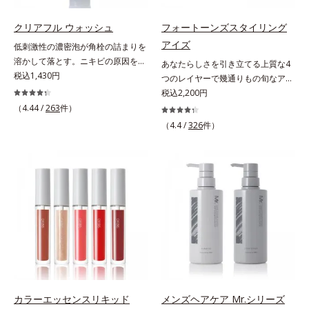
うカラーで、唇を美しく魅せながら
プローチして肌荒れを防ぎ、肌不調
ケアします。マスクに色移りしにく
にゆらがない肌を叶えます。そし
クリアフル ウォッシュ
フォートーンズスタイリング
いので、気兼ねなく使えます。口紅
て、独自研究に基づいたアプローチ
アイズ
低刺激性の濃密泡が角栓の詰まりを
の下地としてもおすすめです。
成分「MCアクティベーター
溶かして落とす。ニキビの原因を残
あなたらしさを引き立てる上質な4
(*5)」。肌のうるおいを引き出し・
さないクリアな肌に洗い上げる洗顔
税込1,430円
つのレイヤーで幾通りもの旬なアイ
高めて、ハリ感あふれる肌へと導き
料。「ニキビをくり返してしまう」
メイクが叶う。上質なテクスチャー
税込2,200円
ます。うるおいに満ちたゆらがない
「毛穴目立ちが気になる」「マスク
と多様なカラーリングで、似合うを
（4.44 /
263
件）
肌をご体感いただくために設計され
生活であごや口まわりのニキビが気
知る＆楽しさを引き出す、4色のア
た3ステップで、いつも力強く美し
（4.4 /
326
件）
になる」というお悩みに。くり返し
イカラーパレットです。ふんわり溶
くあり続けるあなたを応援します。
ニキビの根本原因「肌のバリア機能
け込みやすい多様な質感と計算され
*1 肌にうるおいが満ち、維持され
の低下」と、肌悩み「毛穴の目立
た配色だから重ねてもくすまず、簡
ている状態*2 年齢に応じたお手入
ち」の両方にWでアプローチする、
単に印象的な目元が完成します。2
れのこと*3 デクスパンテノール
薬用ニキビ対策スキンケアシリーズ
色だけを使って簡単に。3色使って
W*4 2022年5月 Mintel社データベ
です。5種の和漢植物由来成分とコ
印象的に。4色全部使えば可能性は
ース及び先行技術調査による当社調
ラーゲンが肌をいたわりながらうる
無限大。もちろん単色使いもOK！
べ*5 オトギリソウエキス配合＝肌
おいを与え、バリア機能を維持。ニ
あなたらしさを引き立てる4つのレ
にうるおいを与え、うるおいに満ち
キビができにくい肌を目指します。
イヤーで、幾通りもの旬なアイメイ
たハリツヤ肌へ導く保湿成分
さらにビタミンC誘導体をはじめと
クをお楽しみください。
した5種の整肌成分(*1)から成る
「ナノVCショットカプセル」を配
カラーエッセンスリキッド
メンズヘアケア Mr.シリーズ
合。カプセルが浸透してから成分を