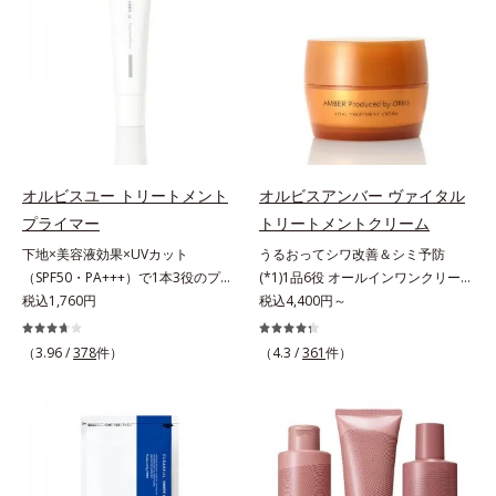
肌*5 ターンオーバーを促進して、
合わせが初（2023年4月 Mintel社デ
年齢サインについて研究を進めたと
原因に着目。加齢とともに現れる年
メラニンの塊を微細化すること*6
ータベースによる当社調べ）*2 う
ころ、弾力感のない状態である「ハ
齢サインについて研究を進めたとこ
アルテアエキス配合＝保湿成分各商
るおい不足など*3 お手入れのファ
リのなさ」や、くすみ(*7)などが現
ろ、弾力感のない状態である「ハリ
品の詳しい情報は商品ページをご覧
ーストステップのこと*4 細胞間脂
れている状態である「透明感のな
のなさ」や、くすみ(*5)などが現れ
ください。・BEAUTY夏祭りは、こ
質に類似した構造*5 保湿成分
さ」が、大人の肌印象に大きな影響
ている状態である「透明感のなさ」
ちら
を与えていることがわかりました。
が、大人の肌印象に大きな影響を与
そこでオルビスユー ドットシリー
えていることがわかりました。そこ
ズは美容成分(*8)として「G.D.F.ア
でオルビスユー ドットシリーズは
オルビスユー トリートメント
オルビスアンバー ヴァイタル
クティベーター(*9)」を配合。そし
美容成分(*9)として「G.D.F.アクテ
プライマー
トリートメントクリーム
て、従来から配合している美白(*1)
ィベーター(*10)」を配合。そし
下地×美容液効果×UVカット
うるおってシワ改善＆シミ予防
有効成分「トラネキサム酸」を配合
て、従来から配合している美白(*1)
（SPF50・PA+++）で1本3役のプラ
(*1)1品6役 オールインワンクリー
しました。さらに、シリーズ共通の
有効成分「トラネキサム酸」を配合
イマー。凹凸をつるんとなめらかに
税込1,760円
ム。オルビスアンバーは、いつも⾃
税込4,400円～
美容成分「GLルートブースター
しました。さらに、シリーズ共通の
(*1)整え、化粧ノリUPの高機能化粧
然体で美しくありたいと願う⼤⼈世
(*10)」を配合することで、肌のふ
美容成分「GLルートブースター
下地。“塗るたび高まる、素肌の美
代に寄り添うブランドです。年齢印
っくら感や透明感を叶えます。美白
(*11)」を配合することで、肌のふ
（3.96 /
378
件）
（4.3 /
361
件）
しさ” 肌本来の美しさを引き出す
象研究に基づいた肌サイエンスで、
ケアしながら多角的なエイジングケ
っくら感や透明感を叶えます。美白
『オルビスユー』発想で、乾燥によ
複合的なお悩みにアプローチ。大人
アが叶うシリーズに。3ステップで
ケアしながら多角的なエイジングケ
る小ジワをカバーしてハリ肌に整え
世代の肌に向き合い、手軽なお手入
上向き(*11)のハリと透明感を。効
アが叶うシリーズに。3ステップで
る高機能化粧下地毛穴や小ジワの凹
れで賢いケアを。ライフスタイルに
果的なシナジー設計で、あなたのエ
上向き(*12)のハリと透明感を。効
凸をつるんとなめらかに(*1)。スキ
なじむ、若々しい印象(*2)作りのサ
イジングケアを応援します。*1 メ
果的なシナジー設計で、あなたのエ
ンケア発想の化粧下地です。保湿成
ポートをします。オルビスアンバー
ラニンの生成を抑え、シミ・ソバカ
イジングケアを応援します。*1 メ