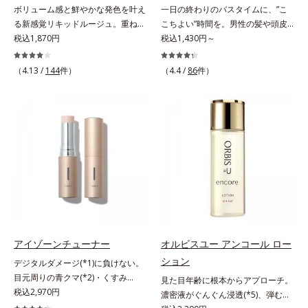
ボリューム感と鮮やかな発色を叶え
一日の終わりのバスタイムに、”こ
放出する特殊技術によって、高い浸
る新感覚リキッドルージュ。重ねる
こちよい”時間を。男性の髪や頭皮
透力(*2)と安定性を実現。毛穴の目
ほど、鮮やかにボリューミーに。1
税込1,870円
は汗や余分な皮脂に加え、ハードワ
税込1,430円～
立ちをしっかりケア(*3)して、ゆら
本で美しい仕上がりを叶えるリキッ
ックスやスプレーなど性質が異なる
ぎやすいニキビ肌を、みずみずしい
ドルージュです。唇の凹凸を均一に
汚れがたまりやすい環境にありま
清潔な垢抜け肌(*4)へと導きます。
（4.13 /
144
件）
（4.4 /
86
件）
カバーしツヤを与える「リッププラ
す。「フォーカスクレンジング成分
たっぷりの保湿成分で低刺激。敏感
ンピング成分(*)」と、乾燥をケアす
(*1)」を採用することで、髪や頭皮
肌の方にもお使いいただけます
る「モイストラスティング処方」、
に負担をかけずに化学成分による汚
(*5)。*1 テトラ2-ヘキシルデカン酸
唇への密着感を高め色持ちを叶える
れも1度洗いで落とす設計のシャン
アスコルビル、天然ビタミンE、イ
「カラーウェアリング処方」で、う
プーを実現しました。また、うるお
ノシット、フィチン酸、ユズセラミ
るおいのあるふっくらとした唇とつ
いを与える「バイオモイスト成分
ド、スフィンゴ糖脂質*2 角層内*3
けたての鮮やかな発色を両立しま
(*2)」を配合することで、頭皮の油
うるおいによりキメを整えて毛穴を
す。マスクオフの瞬間も、ハッと目
分と水分のバランスを整え、髪と頭
目立たなくする*4 洗浄による汚れ
を惹く唇に。* シリカ、水添ポリイ
皮をすこやかに保ちます。さらにコ
の除去*5 すべての方に皮膚刺激が
ソブテン、ヒアルロン酸Na、パル
ンディショナーには髪の1本1本を均
おきないというわけではありません
ミチン酸エチルヘキシル、ジメチル
一な膜で包み込む「プレスタイリン
※敏感肌対象パッチテスト済（すべ
シリル化シリカ、BG、ペンチレン
グ成分(*3)」を採用し、コーティン
アイゾーンチューナー
オルビスユー アンコール ロー
ての人に皮膚刺激がおきないという
グリコール
グ効果により夜にしっかり整えた髪
わけではありません）
ション
デジタルダメージ(*1)に負けない。
の形状をキープしやすい状態に整
目元周りの青クマ(*2)・くすみ
見た目年齢に根本からアプローチ。
え、スタイリングしやすい髪へ導き
(*3)・乾燥をケアする目元用スティ
税込2,970円
濃密液がぐんぐん浸透(*5)、弾むよ
ます。深呼吸したくなる爽やかでや
ック状美容液。目元周りにあらわれ