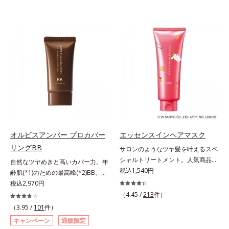
オルビスアンバー プロカバー
エッセンスインヘアマスク
リングBB
サロンのようなツヤ髪を叶えるスペ
シャルトリートメント。人気商品
自然なツヤめきと高いカバー力。年
「エッセンスインヘアミルク」と同
税込1,540円
齢肌(*1)のための最高峰(*2)BB。年
じシリーズの、お風呂で美しいツヤ
齢肌(*1)のための最高峰(*2)BBクリ
税込2,970円
髪を叶えるスペシャルヘアマスクで
ームです。肌のアラを光でふわりと
（4.45 /
213
件）
す。シャンプー後のまっさらな髪の
とばし、くすみや凹凸も軽やかにカ
（3.95 /
101
件）
内部の通り道を押し広げて、毛髪補
バー。さらに厚みのあるテクスチャ
キャンペーン
通販限定
修成分(*1)が髪の内部まで浸透。さ
ーが均一にのび広がり、しっかりカ