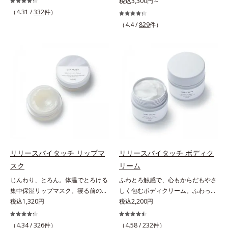
うな素肌へ。諦めかけていたハリ不
税込3,300円～
さしいグリーン＆ハーブの香りで、
る青クマ(*2)・くすみ(*3)・乾燥
足、うるおい低下に先端科学ケア
（4.31 /
332
件）
毎日をタフに頑張る男性の心を解き
に。メイクの上からでも使える目元
(*1)でアプローチするエイジングケ
ほぐします。*1 ラウリルグルコシ
（4.4 /
829
件）
用スティック状美容液です。今や手
ア(*2)シリーズ。弾むような若々し
ド、ラウリン酸ポリグリセリル-10
放せない存在となったPCやスマー
い肌を目指します。D.N.A.(*3) ヒビ
＝皮脂、スタイリング剤など複合的
トフォンなどのデジタルデバイス。
スエキスとHSP（ヒートショックプ
な汚れを落とす成分*2 グリチルリ
その液晶画面が発するブルーライト
ロテイン）(*4)の合わせ技で、目
チン酸２K、アルテロモナス発酵エ
を浴び続けると、目元周りには青ク
元、フェイスラインなど、年齢を重
キス（微生物由来）、イワベンケイ
マ・くすみ・乾燥が……。そこでデ
ねるにつれハリ不足、うるおい低下
根エキス（植物由来）＝頭皮にうる
ジタルダメージの根本原因に着目
を感じやすい部位に働きかけ、ハリ
おいを与える保湿成分*3 PPG-3カ
し、目元スッキリ(*4)・くすみケ
感のある肌へ導きます。さらに、水
プリリルエーテル＝毛髪の水分・油
ア・ハイライト効果と、1本で3つの
でも油でもない第3の成分、even
分を保ち、髪をまとまりやすく整え
機能を兼ね備えた目元用美容液を開
wateroil（イーブンワテロイル）を
る成分
発しました。保湿成分×マッサージ
配合することにより、水でも油でも
効果で目元の巡りをスムーズにし、
実現できなかった、“濃密なうるお
リリースバイタッチ リップマ
リリースバイタッチ ボディク
乾燥をケアして目元スッキリ。さら
い感”と“ベタつかない”、相反する2
スク
リーム
にワイルドタイムエキス(*5)が肌の
つの感触の両立に成功。ごわつく年
じんわり、とろん。体温でとろける
ふわとろ触感で、心もからだもやさ
キメを整え、ブライトニングフィル
齢肌を柔肌に整え、未体験の肌感触
集中保湿リップマスク。寝る前のひ
しく包むボディクリーム。ふわっと
ター(*6)が光をコントロールして目
を叶えます。*1 保湿*2 年齢に応じ
と塗りでやわらかな唇へ。集中保湿
税込1,320円
軽やかで、ぽよっと弾むユニーク触
税込2,200円
元のくすみを払い、透明感のある目
たお手入れ *3 D.N.A.＝Daily New
リップマスクです。バームのような
感。なじませると摩擦と皮膚温でほ
元へ整えます。メイクの上からでも
Approach*4 HSP含有酵母エキス＝
固めのテクスチャーが体温でじんわ
どけるボディクリームです。うっと
ＯＫだから、メイク直しのついでに
（4.34 /
326
件）
保湿成分*5 角層内
（4.58 /
232
件）