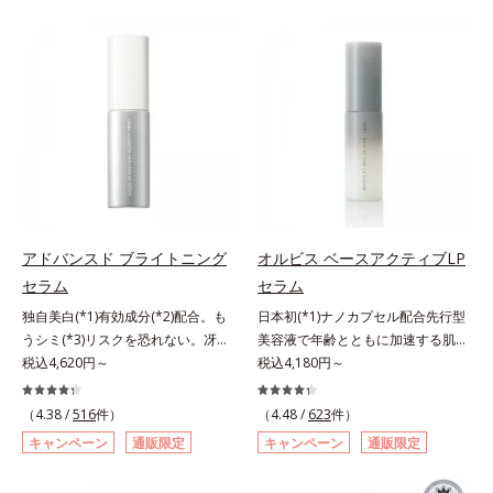
らに毛髪保護成分がダメージを受け
バーしながらも自然な仕上がりで
ている部位に吸着して、キューティ
す。年齢肌による黄ぐすみや血色の
クル表面をリペア。髪の内外にアプ
悪さに対応した色設計で、白浮きせ
ローチして、乾燥などの外的刺激か
ずパッと明るい印象を叶えます。こ
ら守り抜き、ダメージ(*2)を立て直
れ1本で、日中美容クリーム・日焼
し(*3)ます。お風呂でシャンプー後
け止め・化粧下地・カラーコントロ
に適量を髪になじませ、置き時間は
ール・コンシーラー・パウダー・フ
0秒。なじませてすぐに洗い流す手
ァンデーションの7役を兼ねる多機
軽さで、毛先までするんっとまとま
能BB。慌ただしい朝でもパパッと
る、まるでサロン帰りのようなうる
塗るだけで、厚塗り感のない、自然
おうツヤ髪を叶えます。*1 毛髪補
なツヤめきのある美肌に整えます。
アドバンスド ブライトニング
オルビス ベースアクティブLP
修成分（イソステアリン酸、イソス
*1 年齢を重ねた肌*2 オルビス内BB
セラム
セラム
テアロイル加水分解コラーゲン、イ
クリームのカバー力
ソステアロイル加水分解シルク、ス
独自美白(*1)有効成分(*2)配合。も
日本初(*1)ナノカプセル配合先行型
フィンゴ糖脂質、トコフェロール、
うシミ(*3)リスクを恐れない。冴え
美容液で年齢とともに加速する肌悩
グリセリン、糖脂質、BG、イソス
わたる透明美肌(*4)へ。先端肌科学
税込4,620円～
み(*2)にブレーキを。スキンケアの
税込4,180円～
テアリン酸、イソステアロイル加水
が導く、透明感あふれる輝き(*4)
打ち止め感に。年齢とともに加速す
分解コラーゲン、イソステアロイル
へ。今の自分の肌も未来の肌もあき
る肌悩み(*2)にブレーキをかけ、化
（4.38 /
516
件）
（4.48 /
623
件）
加水分解シルク、スフィンゴ糖脂
らめない、自分史上最高の冴えわた
粧水前の土台(*3)づくりで、うるお
キャンペーン
通販限定
キャンペーン
通販限定
質、トコフェロール、グリセリン、
る透明美肌(*4)を目指すには、美肌
いに満ち満ちた内側から弾むような
ヒアルロン酸ヒドロキシプロピルト
の阻害要因となるうるおい不足やシ
ハリ肌へ。化粧水は二度塗りしない