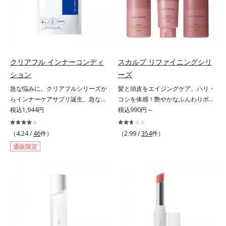
分が肌全層(*2)に働きかけて、肌の
ヴァイタルトリートメントクリーム
スを防ぐ（ウォッシュを除く）*2
ラニンの生成を抑え、シミ・ソバカ
うるおいをグンとアップ＆リッチな
「オルビスアンバー ヴァイタルト
オルビス内スキンケアシリーズの保
スを防ぐ（ウォッシュを除く）*2
クリームのようにぴたっと密着。乾
リートメントクリーム」は、1品
湿力*3 年齢に応じたお手入れのこ
オルビス内スキンケアシリーズの保
燥による小ジワを目立たなく(*1)
で、化粧水、クリーム、シワ改善・
と*4 角層まで*5 うるおいによ
湿力*3 年齢に応じたお手入れのこ
し、つるんとしたハリ肌に仕上げま
美白(*1)美容液、乳液・保湿液、ネ
る*6 乾燥、ハリ・ツヤのなさ
と*4 剥がれずに肌に蓄積した古い
す。むやみに隠すのではなくふわり
ッククリーム(*3)、パックの6役を
*7 乾燥による*8 保湿成分*9
角層*5 乾燥による*6 洗浄によ
クリアフル インナーコンディ
スカルプ リファイニングシリ
と光を拡散させ、メイク×スキンケ
担い、複合的にアプローチ。Wナイ
ロニセラカエルレア果汁、ノバラエ
る物理的効果*7 うるおいによる
ション
ーズ
アのW効果で軽やかな美肌を印象づ
アシン(*4)によるシワ改善・シミ予
キス配合＝うるおいを与えハリと透
*8 乾燥、ハリ・ツヤのなさ*9
急な悩みに。クリアフルシリーズか
髪と頭皮をエイジングケア。ハリ・
けます。紫外線吸収剤フリーなのに
防に加え、複合成分コラーゲンコン
明感に満ちた肌へ導く保湿成分
保湿成分*10 ロニセラカエルレア
らインナーケアサプリ誕生。急な悩
コシを体感！艶やかなふんわりボリ
高SPF値、さらにスキンプロテクト
プレックスSPが肌のハリを徹底サポ
*10 メマツヨイグサ抽出液、スイ
果汁、ノバラエキス配合＝うるおい
みに。ケアに行き詰まったすべての
税込1,944円
ューム美髪へ。「抜け毛が目立つ」
税込990円～
複合成分(*3)が、ブルーライト、紫
ート。肌なじみのよいクリーム構造
カズラエキス配合＝角層のすみずみ
を与えハリと透明感に満ちた肌へ導
女性に送る、「クリアフルシリー
「ボリュームがない」「ハリ・コシ
外線、大気中の微粒子汚れなどの外
で角層まで保湿成分が浸透し、うる
まで水分・油分を保ち、ハリ・ツヤ
く保湿成分*11 メマツヨイグサ抽
ズ」のオールインワンサプリメント
がない」という年齢による3大髪悩
的ダメージから肌表面をガードしま
（4.24 /
46
件）
おいをギュッと閉じ込めます。洗顔
（2.99 /
354
件）
を与える保湿成分*11 気持ちのこ
出液、スイカズラエキス配合＝角層
です。ビタミンB1とB2を配合。ビ
みには、スカルプ リファイニング
す。【カバー効果】保湿性凹凸カバ
の後、これ1品だけでマルチにケ
と
のすみずみまで水分・油分を保ち、
通販限定
タミンB6とビタミンCは、タイムリ
シリーズを！髪と地肌をエイジング
ー複合成分(*4)肌悩みが気になる時
ア。うるおいのベールで守られた、
ハリ・ツヤを与える保湿成分*12
リース加工でじっくり時間をかけて
ケア(*1)する、オルビスの頭皮ケア
でも、ただ隠すだけでなく、乾きや
ハリ感のあるなめらかな肌を叶えま
気持ちのこと
放出されます。またすこやかな美し
シリーズです。地肌と髪をすこやか
すい肌にうるおいを届けながら、光
す。*1 メラニンの生成を抑え、シ
さのために、和漢植物由来成分とセ
に保つ「3Dプロテクト成分(*2)」
拡散効果で乾燥小ジワや毛穴もカバ
ミ・ソバカスを防ぐ*2 肌にハリを
ラミドをプラス。さらにストレス社
と、うるおったツヤ髪に導く「ブレ
ーします。【ラスティング効果】皮
与え若々しい印象*3 首のうるおい
会に負けないためのGABAも配合し
ンドボタニカルエキス(*2)」を配
脂選択テカリ防止成分(*5)テカリの
ケアとして*4 ナイアシンアミド
ました。現代社会を生き抜く女性の
合。艶やかな、ふんわりボリューム
主成分を選択的に吸収し、うるおい