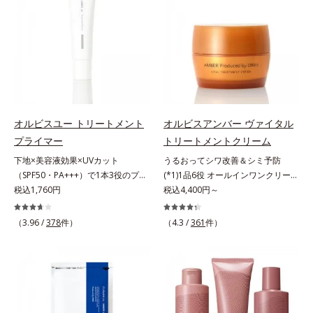
肌*5 ターンオーバーを促進して、
合わせが初（2023年4月 Mintel社デ
年齢サインについて研究を進めたと
原因に着目。加齢とともに現れる年
メラニンの塊を微細化すること*6
ータベースによる当社調べ）*2 う
ころ、弾力感のない状態である「ハ
齢サインについて研究を進めたとこ
アルテアエキス配合＝保湿成分各商
るおい不足など*3 お手入れのファ
リのなさ」や、くすみ(*7)などが現
ろ、弾力感のない状態である「ハリ
品の詳しい情報は商品ページをご覧
ーストステップのこと*4 細胞間脂
れている状態である「透明感のな
のなさ」や、くすみ(*5)などが現れ
ください。・BEAUTY夏祭りは、こ
質に類似した構造*5 保湿成分
さ」が、大人の肌印象に大きな影響
ている状態である「透明感のなさ」
ちら
を与えていることがわかりました。
が、大人の肌印象に大きな影響を与
そこでオルビスユー ドットシリー
えていることがわかりました。そこ
ズは美容成分(*8)として「G.D.F.ア
でオルビスユー ドットシリーズは
オルビスユー トリートメント
オルビスアンバー ヴァイタル
クティベーター(*9)」を配合。そし
美容成分(*9)として「G.D.F.アクテ
プライマー
トリートメントクリーム
て、従来から配合している美白(*1)
ィベーター(*10)」を配合。そし
下地×美容液効果×UVカット
うるおってシワ改善＆シミ予防
有効成分「トラネキサム酸」を配合
て、従来から配合している美白(*1)
（SPF50・PA+++）で1本3役のプラ
(*1)1品6役 オールインワンクリー
しました。さらに、シリーズ共通の
有効成分「トラネキサム酸」を配合
イマー。凹凸をつるんとなめらかに
税込1,760円
ム。オルビスアンバーは、いつも⾃
税込4,400円～
美容成分「GLルートブースター
しました。さらに、シリーズ共通の
(*1)整え、化粧ノリUPの高機能化粧
然体で美しくありたいと願う⼤⼈世
(*10)」を配合することで、肌のふ
美容成分「GLルートブースター
下地。“塗るたび高まる、素肌の美
代に寄り添うブランドです。年齢印
っくら感や透明感を叶えます。美白
(*11)」を配合することで、肌のふ
（3.96 /
378
件）
（4.3 /
361
件）
しさ” 肌本来の美しさを引き出す
象研究に基づいた肌サイエンスで、
ケアしながら多角的なエイジングケ
っくら感や透明感を叶えます。美白
『オルビスユー』発想で、乾燥によ
複合的なお悩みにアプローチ。大人
アが叶うシリーズに。3ステップで
ケアしながら多角的なエイジングケ
る小ジワをカバーしてハリ肌に整え
世代の肌に向き合い、手軽なお手入
上向き(*11)のハリと透明感を。効
アが叶うシリーズに。3ステップで
る高機能化粧下地毛穴や小ジワの凹
れで賢いケアを。ライフスタイルに
果的なシナジー設計で、あなたのエ
上向き(*12)のハリと透明感を。効
凸をつるんとなめらかに(*1)。スキ
なじむ、若々しい印象(*2)作りのサ
イジングケアを応援します。*1 メ
果的なシナジー設計で、あなたのエ
ンケア発想の化粧下地です。保湿成
ポートをします。オルビスアンバー
ラニンの生成を抑え、シミ・ソバカ
イジングケアを応援します。*1 メ