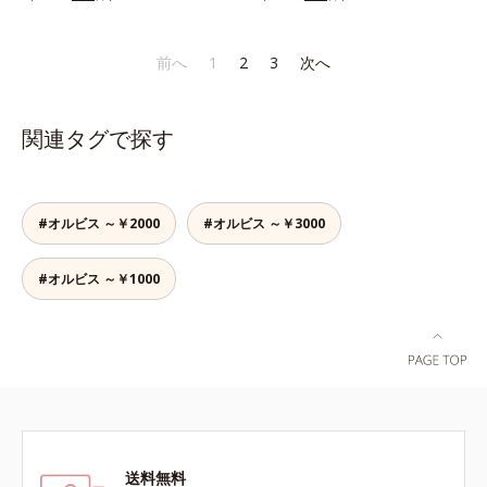
り、とろんとほぐれ、Wのオイルが
りなテクスチャーでみずみずしいう
スティックをササッとすべらせるだ
ピタッと高密着。2種の植物性保湿
るおい膜が広がり、ベタつかないの
けで、ほんのり血色感をONしてハ
成分配合で、乾燥にゆらがない唇に
に吸い付くようなしっとりもちもち
イライト効果も。お疲れ目元がスッ
前へ
1
2
3
次へ
整えます。寝る前に塗れば、翌朝の
肌に。加水分解ヒアルロン酸配合。
キリします。スキンケアにもメイク
コンディションが段違い！ 寝なが
浸透性と水分保持力のWのうるおい
直しにも使える、デジタルデバイス
らケアで唇をそっといたわりなが
ベールで、乾燥を寄せつけないもち
が手放せない私たちにぴったりのア
関連タグで探す
ら、メイク映えするしっとりやわら
肌ボディを長時間キープします。
イテムです。*1 肌の乾燥、キメの
か唇を実現します。【ご使用方法】
【ご使用方法】お風呂上がりなどの
乱れ*2 メイク効果による*3 乾燥に
清潔な指先またはお手持ちのリップ
清潔な肌に適量をやさしくなじませ
よる*4 マッサージ効果による*5 乾
ブラシに適量をとって、唇にやさし
てください。
燥によるくすみをケアする植物性保
#オルビス ～￥2000
#オルビス ～￥3000
くなじませてください。
湿成分*6 ブライトニングフィルタ
ー（酸化チタン、シリカ、マイカ、
#オルビス ～￥1000
酸化鉄、トリメトキシシリルジメチ
コン）= 仕上がり向上粉体
送料無料