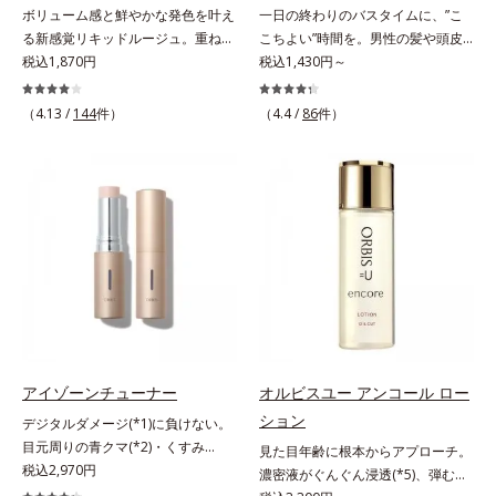
ボリューム感と鮮やかな発色を叶え
一日の終わりのバスタイムに、”こ
放出する特殊技術によって、高い浸
る新感覚リキッドルージュ。重ねる
こちよい”時間を。男性の髪や頭皮
透力(*2)と安定性を実現。毛穴の目
ほど、鮮やかにボリューミーに。1
税込1,870円
は汗や余分な皮脂に加え、ハードワ
税込1,430円～
立ちをしっかりケア(*3)して、ゆら
本で美しい仕上がりを叶えるリキッ
ックスやスプレーなど性質が異なる
ぎやすいニキビ肌を、みずみずしい
ドルージュです。唇の凹凸を均一に
汚れがたまりやすい環境にありま
清潔な垢抜け肌(*4)へと導きます。
（4.13 /
144
件）
（4.4 /
86
件）
カバーしツヤを与える「リッププラ
す。「フォーカスクレンジング成分
たっぷりの保湿成分で低刺激。敏感
ンピング成分(*)」と、乾燥をケアす
(*1)」を採用することで、髪や頭皮
肌の方にもお使いいただけます
る「モイストラスティング処方」、
に負担をかけずに化学成分による汚
(*5)。*1 テトラ2-ヘキシルデカン酸
唇への密着感を高め色持ちを叶える
れも1度洗いで落とす設計のシャン
アスコルビル、天然ビタミンE、イ
「カラーウェアリング処方」で、う
プーを実現しました。また、うるお
ノシット、フィチン酸、ユズセラミ
るおいのあるふっくらとした唇とつ
いを与える「バイオモイスト成分
ド、スフィンゴ糖脂質*2 角層内*3
けたての鮮やかな発色を両立しま
(*2)」を配合することで、頭皮の油
うるおいによりキメを整えて毛穴を
す。マスクオフの瞬間も、ハッと目
分と水分のバランスを整え、髪と頭
目立たなくする*4 洗浄による汚れ
を惹く唇に。* シリカ、水添ポリイ
皮をすこやかに保ちます。さらにコ
の除去*5 すべての方に皮膚刺激が
ソブテン、ヒアルロン酸Na、パル
ンディショナーには髪の1本1本を均
おきないというわけではありません
ミチン酸エチルヘキシル、ジメチル
一な膜で包み込む「プレスタイリン
※敏感肌対象パッチテスト済（すべ
シリル化シリカ、BG、ペンチレン
グ成分(*3)」を採用し、コーティン
アイゾーンチューナー
オルビスユー アンコール ロー
ての人に皮膚刺激がおきないという
グリコール
グ効果により夜にしっかり整えた髪
わけではありません）
ション
デジタルダメージ(*1)に負けない。
の形状をキープしやすい状態に整
目元周りの青クマ(*2)・くすみ
見た目年齢に根本からアプローチ。
え、スタイリングしやすい髪へ導き
(*3)・乾燥をケアする目元用スティ
税込2,970円
濃密液がぐんぐん浸透(*5)、弾むよ
ます。深呼吸したくなる爽やかでや
ック状美容液。目元周りにあらわれ