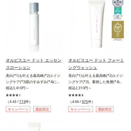
リモニウム、フェノキシエタノー
ミを予防するお手入れを続けること
と不安…。いろいろケアしているの
ル）*2 髪の乾燥、乾燥によるパサ
が大切だと考えました。そこで、ポ
に、あと一歩肌悩みが晴れない…。
つき*3 毛髪にうるおい、ハリを与
ーラ・オルビスグループ独自の美白
そんな大人の肌悩みにアプローチす
えること
(*1)有効成分「m-ピクセノール（デ
る先行型美容液です。日本初(*1)、
クスパンテノールW）」を配合。シ
毛穴約1/1000ナノサイズの極小カ
ミの原因になると考えられる“メラ
プセルの表面は肌になじみやすい構
ニンの塊”を居座らせない(*1)、粉砕
造(*4)。内包した美容成分(*5)の浸
と排出サポート(*5)の2ステップで
透をサポートし、角層すみずみをう
メラニンの蓄積を抑え、シミ・ソバ
るおいで満たします。さらに“うる
カスを防ぎます。さらに、「アルテ
おいの通り道”を作って化粧水のな
オルビスユー ドット エッセン
オルビスユー ドット フォーミ
アネスレ(*6)」を配合し、うるおい
じみ感をUP。化粧水前に使うこと
スローション
ングウォッシュ
に満ちた自分本来の澄み渡るような
で、普段の化粧水の手ごたえをより
美白(*1)も叶える最高峰(*2)エイジ
美白(*1)も叶える最高峰(*2)エイジ
透明感を目指します。手に取った
実感できる、しっとり整った肌状態
ングケア(*3)肌のすみずみ(*4)にし
ングケア(*3)。蓄積した角層(*4)を
時、なじませた時、後肌、と3段階
へ。化粧水前に2プッシュ使うだけ
みわたるうるおい充満ローション。
税込3,410円～
絡めとりくすみ(*5)を晴らす高密着
税込2,310円～
に変化するテクスチャーは、肌にす
で、うるおいのすき間にぐんぐん入
ハリも透明感(*5)も結果主義。年齢
マイルドピーリング(*6)洗顔料。ハ
ばやくなじみ、毎日の美白ケアを楽
り込み、うるおいで満ち満ちたハリ
サイン(*6)の因子に着目した肌科学
リも透明感(*7)も結果主義。年齢サ
しくする使いごこちを叶えました。
のある美肌へと整えます。*1 クチ
（4.43 /
719
件）
（4.66 /
675
件）
エイジングケア(*3)シリーズ。オル
イン(*8)の因子に着目した肌科学エ
*1 メラニンの蓄積を抑え、シミ・
ナシ果実エキス、ハトムギ種子エキ
キャンペーン
通販限定
キャンペーン
通販限定
ビスユー ドットシリーズは、年齢
イジングケア(*3)シリーズ。オルビ
ソバカスを防ぐ*2 デクスパンテノ
ス、ユズ果実エキス、水添レシチ
による肌悩み一つ一つを対処するの
スユー ドットシリーズは、年齢に
ールW*3 これからできるシミのこ
ン、フィトステロールズ、（Ｃ１２
ではなく、肌で起きていることの根
よる肌悩み一つ一つを対処するので
と*4 うるおいによる透明感のある
－２０）アルキルグルコシドの組み
本原因に着目。加齢とともに現れる
はなく、肌で起きていることの根本