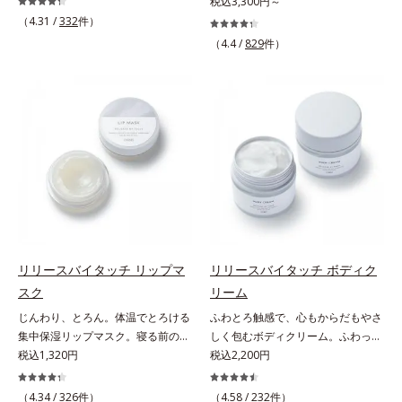
うな素肌へ。諦めかけていたハリ不
税込3,300円～
さしいグリーン＆ハーブの香りで、
る青クマ(*2)・くすみ(*3)・乾燥
足、うるおい低下に先端科学ケア
（4.31 /
332
件）
毎日をタフに頑張る男性の心を解き
に。メイクの上からでも使える目元
(*1)でアプローチするエイジングケ
ほぐします。*1 ラウリルグルコシ
（4.4 /
829
件）
用スティック状美容液です。今や手
ア(*2)シリーズ。弾むような若々し
ド、ラウリン酸ポリグリセリル-10
放せない存在となったPCやスマー
い肌を目指します。D.N.A.(*3) ヒビ
＝皮脂、スタイリング剤など複合的
トフォンなどのデジタルデバイス。
スエキスとHSP（ヒートショックプ
な汚れを落とす成分*2 グリチルリ
その液晶画面が発するブルーライト
ロテイン）(*4)の合わせ技で、目
チン酸２K、アルテロモナス発酵エ
を浴び続けると、目元周りには青ク
元、フェイスラインなど、年齢を重
キス（微生物由来）、イワベンケイ
マ・くすみ・乾燥が……。そこでデ
ねるにつれハリ不足、うるおい低下
根エキス（植物由来）＝頭皮にうる
ジタルダメージの根本原因に着目
を感じやすい部位に働きかけ、ハリ
おいを与える保湿成分*3 PPG-3カ
し、目元スッキリ(*4)・くすみケ
感のある肌へ導きます。さらに、水
プリリルエーテル＝毛髪の水分・油
ア・ハイライト効果と、1本で3つの
でも油でもない第3の成分、even
分を保ち、髪をまとまりやすく整え
機能を兼ね備えた目元用美容液を開
wateroil（イーブンワテロイル）を
る成分
発しました。保湿成分×マッサージ
配合することにより、水でも油でも
効果で目元の巡りをスムーズにし、
実現できなかった、“濃密なうるお
リリースバイタッチ リップマ
リリースバイタッチ ボディク
乾燥をケアして目元スッキリ。さら
い感”と“ベタつかない”、相反する2
スク
リーム
にワイルドタイムエキス(*5)が肌の
つの感触の両立に成功。ごわつく年
じんわり、とろん。体温でとろける
ふわとろ触感で、心もからだもやさ
キメを整え、ブライトニングフィル
齢肌を柔肌に整え、未体験の肌感触
集中保湿リップマスク。寝る前のひ
しく包むボディクリーム。ふわっと
ター(*6)が光をコントロールして目
を叶えます。*1 保湿*2 年齢に応じ
と塗りでやわらかな唇へ。集中保湿
税込1,320円
軽やかで、ぽよっと弾むユニーク触
税込2,200円
元のくすみを払い、透明感のある目
たお手入れ *3 D.N.A.＝Daily New
リップマスクです。バームのような
感。なじませると摩擦と皮膚温でほ
元へ整えます。メイクの上からでも
Approach*4 HSP含有酵母エキス＝
固めのテクスチャーが体温でじんわ
どけるボディクリームです。うっと
ＯＫだから、メイク直しのついでに
（4.34 /
326
件）
保湿成分*5 角層内
（4.58 /
232
件）