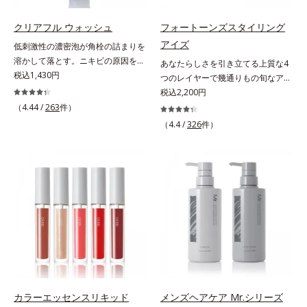
うカラーで、唇を美しく魅せながら
プローチして肌荒れを防ぎ、肌不調
ケアします。マスクに色移りしにく
にゆらがない肌を叶えます。そし
クリアフル ウォッシュ
フォートーンズスタイリング
いので、気兼ねなく使えます。口紅
て、独自研究に基づいたアプローチ
アイズ
低刺激性の濃密泡が角栓の詰まりを
の下地としてもおすすめです。
成分「MCアクティベーター
溶かして落とす。ニキビの原因を残
あなたらしさを引き立てる上質な4
(*5)」。肌のうるおいを引き出し・
さないクリアな肌に洗い上げる洗顔
税込1,430円
つのレイヤーで幾通りもの旬なアイ
高めて、ハリ感あふれる肌へと導き
料。「ニキビをくり返してしまう」
メイクが叶う。上質なテクスチャー
税込2,200円
ます。うるおいに満ちたゆらがない
「毛穴目立ちが気になる」「マスク
と多様なカラーリングで、似合うを
（4.44 /
263
件）
肌をご体感いただくために設計され
生活であごや口まわりのニキビが気
知る＆楽しさを引き出す、4色のア
た3ステップで、いつも力強く美し
（4.4 /
326
件）
になる」というお悩みに。くり返し
イカラーパレットです。ふんわり溶
くあり続けるあなたを応援します。
ニキビの根本原因「肌のバリア機能
け込みやすい多様な質感と計算され
*1 肌にうるおいが満ち、維持され
の低下」と、肌悩み「毛穴の目立
た配色だから重ねてもくすまず、簡
ている状態*2 年齢に応じたお手入
ち」の両方にWでアプローチする、
単に印象的な目元が完成します。2
れのこと*3 デクスパンテノール
薬用ニキビ対策スキンケアシリーズ
色だけを使って簡単に。3色使って
W*4 2022年5月 Mintel社データベ
です。5種の和漢植物由来成分とコ
印象的に。4色全部使えば可能性は
ース及び先行技術調査による当社調
ラーゲンが肌をいたわりながらうる
無限大。もちろん単色使いもOK！
べ*5 オトギリソウエキス配合＝肌
おいを与え、バリア機能を維持。ニ
あなたらしさを引き立てる4つのレ
にうるおいを与え、うるおいに満ち
キビができにくい肌を目指します。
イヤーで、幾通りもの旬なアイメイ
たハリツヤ肌へ導く保湿成分
さらにビタミンC誘導体をはじめと
クをお楽しみください。
した5種の整肌成分(*1)から成る
「ナノVCショットカプセル」を配
カラーエッセンスリキッド
メンズヘアケア Mr.シリーズ
合。カプセルが浸透してから成分を