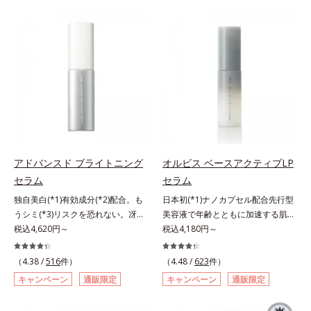
らに毛髪保護成分がダメージを受け
バーしながらも自然な仕上がりで
ている部位に吸着して、キューティ
す。年齢肌による黄ぐすみや血色の
クル表面をリペア。髪の内外にアプ
悪さに対応した色設計で、白浮きせ
ローチして、乾燥などの外的刺激か
ずパッと明るい印象を叶えます。こ
ら守り抜き、ダメージ(*2)を立て直
れ1本で、日中美容クリーム・日焼
し(*3)ます。お風呂でシャンプー後
け止め・化粧下地・カラーコントロ
に適量を髪になじませ、置き時間は
ール・コンシーラー・パウダー・フ
0秒。なじませてすぐに洗い流す手
ァンデーションの7役を兼ねる多機
軽さで、毛先までするんっとまとま
能BB。慌ただしい朝でもパパッと
る、まるでサロン帰りのようなうる
塗るだけで、厚塗り感のない、自然
おうツヤ髪を叶えます。*1 毛髪補
なツヤめきのある美肌に整えます。
アドバンスド ブライトニング
オルビス ベースアクティブLP
修成分（イソステアリン酸、イソス
*1 年齢を重ねた肌*2 オルビス内BB
セラム
セラム
テアロイル加水分解コラーゲン、イ
クリームのカバー力
ソステアロイル加水分解シルク、ス
独自美白(*1)有効成分(*2)配合。も
日本初(*1)ナノカプセル配合先行型
フィンゴ糖脂質、トコフェロール、
うシミ(*3)リスクを恐れない。冴え
美容液で年齢とともに加速する肌悩
グリセリン、糖脂質、BG、イソス
わたる透明美肌(*4)へ。先端肌科学
税込4,620円～
み(*2)にブレーキを。スキンケアの
税込4,180円～
テアリン酸、イソステアロイル加水
が導く、透明感あふれる輝き(*4)
打ち止め感に。年齢とともに加速す
分解コラーゲン、イソステアロイル
へ。今の自分の肌も未来の肌もあき
る肌悩み(*2)にブレーキをかけ、化
（4.38 /
516
件）
（4.48 /
623
件）
加水分解シルク、スフィンゴ糖脂
らめない、自分史上最高の冴えわた
粧水前の土台(*3)づくりで、うるお
キャンペーン
通販限定
キャンペーン
通販限定
質、トコフェロール、グリセリン、
る透明美肌(*4)を目指すには、美肌
いに満ち満ちた内側から弾むような
ヒアルロン酸ヒドロキシプロピルト
の阻害要因となるうるおい不足やシ
ハリ肌へ。化粧水は二度塗りしない