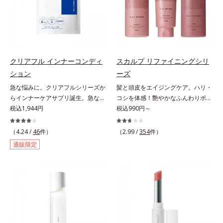
分が肌全層(*2)に働きかけて、肌の
ヴァイタルトリートメントクリーム
スを防ぐ（ウォッシュを除く）*2
ラニンの生成を抑え、シミ・ソバカ
うるおいをグンとアップ＆リッチな
「オルビスアンバー ヴァイタルト
オルビス内スキンケアシリーズの保
スを防ぐ（ウォッシュを除く）*2
クリームのようにぴたっと密着。乾
リートメントクリーム」は、1品
湿力*3 年齢に応じたお手入れのこ
オルビス内スキンケアシリーズの保
燥による小ジワを目立たなく(*1)
で、化粧水、クリーム、シワ改善・
と*4 角層まで*5 うるおいによ
湿力*3 年齢に応じたお手入れのこ
し、つるんとしたハリ肌に仕上げま
美白(*1)美容液、乳液・保湿液、ネ
る*6 乾燥、ハリ・ツヤのなさ
と*4 剥がれずに肌に蓄積した古い
す。むやみに隠すのではなくふわり
ッククリーム(*3)、パックの6役を
*7 乾燥による*8 保湿成分*9
角層*5 乾燥による*6 洗浄によ
クリアフル インナーコンディ
スカルプ リファイニングシリ
と光を拡散させ、メイク×スキンケ
担い、複合的にアプローチ。Wナイ
ロニセラカエルレア果汁、ノバラエ
る物理的効果*7 うるおいによる
ション
ーズ
アのW効果で軽やかな美肌を印象づ
アシン(*4)によるシワ改善・シミ予
キス配合＝うるおいを与えハリと透
*8 乾燥、ハリ・ツヤのなさ*9
急な悩みに。クリアフルシリーズか
髪と頭皮をエイジングケア。ハリ・
けます。紫外線吸収剤フリーなのに
防に加え、複合成分コラーゲンコン
明感に満ちた肌へ導く保湿成分
保湿成分*10 ロニセラカエルレア
らインナーケアサプリ誕生。急な悩
コシを体感！艶やかなふんわりボリ
高SPF値、さらにスキンプロテクト
プレックスSPが肌のハリを徹底サポ
*10 メマツヨイグサ抽出液、スイ
果汁、ノバラエキス配合＝うるおい
みに。ケアに行き詰まったすべての
税込1,944円
ューム美髪へ。「抜け毛が目立つ」
税込990円～
複合成分(*3)が、ブルーライト、紫
ート。肌なじみのよいクリーム構造
カズラエキス配合＝角層のすみずみ
を与えハリと透明感に満ちた肌へ導
女性に送る、「クリアフルシリー
「ボリュームがない」「ハリ・コシ
外線、大気中の微粒子汚れなどの外
で角層まで保湿成分が浸透し、うる
まで水分・油分を保ち、ハリ・ツヤ
く保湿成分*11 メマツヨイグサ抽
ズ」のオールインワンサプリメント
がない」という年齢による3大髪悩
的ダメージから肌表面をガードしま
（4.24 /
46
件）
おいをギュッと閉じ込めます。洗顔
（2.99 /
354
件）
を与える保湿成分*11 気持ちのこ
出液、スイカズラエキス配合＝角層
です。ビタミンB1とB2を配合。ビ
みには、スカルプ リファイニング
す。【カバー効果】保湿性凹凸カバ
の後、これ1品だけでマルチにケ
と
のすみずみまで水分・油分を保ち、
通販限定
タミンB6とビタミンCは、タイムリ
シリーズを！髪と地肌をエイジング
ー複合成分(*4)肌悩みが気になる時
ア。うるおいのベールで守られた、
ハリ・ツヤを与える保湿成分*12
リース加工でじっくり時間をかけて
ケア(*1)する、オルビスの頭皮ケア
でも、ただ隠すだけでなく、乾きや
ハリ感のあるなめらかな肌を叶えま
気持ちのこと
放出されます。またすこやかな美し
シリーズです。地肌と髪をすこやか
すい肌にうるおいを届けながら、光
す。*1 メラニンの生成を抑え、シ
さのために、和漢植物由来成分とセ
に保つ「3Dプロテクト成分(*2)」
拡散効果で乾燥小ジワや毛穴もカバ
ミ・ソバカスを防ぐ*2 肌にハリを
ラミドをプラス。さらにストレス社
と、うるおったツヤ髪に導く「ブレ
ーします。【ラスティング効果】皮
与え若々しい印象*3 首のうるおい
会に負けないためのGABAも配合し
ンドボタニカルエキス(*2)」を配
脂選択テカリ防止成分(*5)テカリの
ケアとして*4 ナイアシンアミド
ました。現代社会を生き抜く女性の
合。艶やかな、ふんわりボリューム
主成分を選択的に吸収し、うるおい