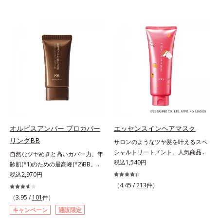
オルビスアンバー プロカバー
エッセンスインヘアマスク
リングBB
サロンのようなツヤ髪を叶えるスペ
シャルトリートメント。人気商品
自然なツヤめきと高いカバー力。年
「エッセンスインヘアミルク」と同
税込1,540円
齢肌(*1)のための最高峰(*2)BB。年
じシリーズの、お風呂で美しいツヤ
齢肌(*1)のための最高峰(*2)BBクリ
税込2,970円
髪を叶えるスペシャルヘアマスクで
ームです。肌のアラを光でふわりと
（4.45 /
213
件）
す。シャンプー後のまっさらな髪の
とばし、くすみや凹凸も軽やかにカ
（3.95 /
101
件）
内部の通り道を押し広げて、毛髪補
バー。さらに厚みのあるテクスチャ
キャンペーン
通販限定
修成分(*1)が髪の内部まで浸透。さ
ーが均一にのび広がり、しっかりカ