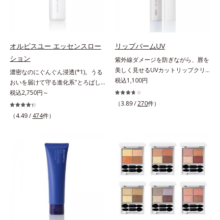
すこやかな毎日を応援します。
美髪へ導きます。翌朝の手ぐしで納
はしっかり残すことでカバー力を保
得できる、褒められ髪をご体感くだ
ちます。*1 メイク効果による*2 角
さい。*1 年齢に応じたお手入れの
層の範囲内*3 スキンプロテクト※
こと *2 保湿成分
複合成分配合＝肌を保護し、乾燥を
防ぐ複合成分 ※ ビルベリー葉エ
オルビスユー エッセンスロー
リップバームUV
キス、タベブイアインペチギノサ樹
ション
紫外線ダメージを防ぎながら、唇を
皮エキス*4 グリセリルグルコシド
美しく見せるUVカットリップクリ
濃密なのにぐんぐん浸透(*1)。うる
（保湿成分）、（ジメチコン／ビニ
ーム。UV対策を忘れがちな唇に。
税込1,100円
おいを届けて守る進化系"とろぱし
ルジメチコン）クロスポリマー、ジ
紫外線をカットしながら、顔色をパ
ゃ"ローション。7000種を超える成
税込2,750円～
メチコン（カバー成分）*5 アクリ
ッと明るく見せるUVカットリップ
分から厳選し、「うるおいの質
（3.89 /
270
件）
レーツコポリマー
です。他の部位より角層が薄くバリ
(*1)」に着目した初期エイジングケ
（4.49 /
474
件）
ア機能が低い唇は、紫外線の影響で
ア(*2)シリーズオルビスユーは肌本
乾燥を引き起こしがち。そこで
来のうるおいやバリア機能にアプロ
SPF25・PA++のUVカット効果のあ
ーチする初期エイジングケアシリー
るリップクリームで、顔だけでなく
ズです。「うるおいの質」に着目
唇もしっかりUV対策しましょう。2
し、肌荒れを予防しながらうるおい
種類の保湿成分（加水分解コラーゲ
に満ちた美しい肌へと導きます。ポ
ン、ゲットウ葉エキス）を配合して
ーラ・オルビスグループ独自の肌荒
いるから、カサつき・くすみ(*)など
れ防止有効成分として、「DF-パン
の乾燥悩みも解決＆うるおい長持
テノール(*3)」を国内唯一(*4)、高
ち。通常色は、どんな肌色にも似合
濃度で配合。角層のバリア機能にア