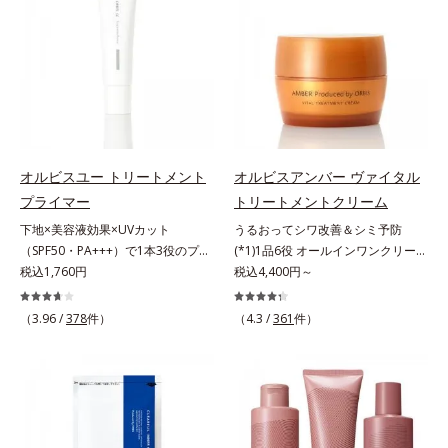
肌*5 ターンオーバーを促進して、
合わせが初（2023年4月 Mintel社デ
年齢サインについて研究を進めたと
原因に着目。加齢とともに現れる年
メラニンの塊を微細化すること*6
ータベースによる当社調べ）*2 う
ころ、弾力感のない状態である「ハ
齢サインについて研究を進めたとこ
アルテアエキス配合＝保湿成分各商
るおい不足など*3 お手入れのファ
リのなさ」や、くすみ(*7)などが現
ろ、弾力感のない状態である「ハリ
品の詳しい情報は商品ページをご覧
ーストステップのこと*4 細胞間脂
れている状態である「透明感のな
のなさ」や、くすみ(*5)などが現れ
ください。・BEAUTY夏祭りは、こ
質に類似した構造*5 保湿成分
さ」が、大人の肌印象に大きな影響
ている状態である「透明感のなさ」
ちら
を与えていることがわかりました。
が、大人の肌印象に大きな影響を与
そこでオルビスユー ドットシリー
えていることがわかりました。そこ
ズは美容成分(*8)として「G.D.F.ア
でオルビスユー ドットシリーズは
オルビスユー トリートメント
オルビスアンバー ヴァイタル
クティベーター(*9)」を配合。そし
美容成分(*9)として「G.D.F.アクテ
プライマー
トリートメントクリーム
て、従来から配合している美白(*1)
ィベーター(*10)」を配合。そし
下地×美容液効果×UVカット
うるおってシワ改善＆シミ予防
有効成分「トラネキサム酸」を配合
て、従来から配合している美白(*1)
（SPF50・PA+++）で1本3役のプラ
(*1)1品6役 オールインワンクリー
しました。さらに、シリーズ共通の
有効成分「トラネキサム酸」を配合
イマー。凹凸をつるんとなめらかに
税込1,760円
ム。オルビスアンバーは、いつも⾃
税込4,400円～
美容成分「GLルートブースター
しました。さらに、シリーズ共通の
(*1)整え、化粧ノリUPの高機能化粧
然体で美しくありたいと願う⼤⼈世
(*10)」を配合することで、肌のふ
美容成分「GLルートブースター
下地。“塗るたび高まる、素肌の美
代に寄り添うブランドです。年齢印
っくら感や透明感を叶えます。美白
(*11)」を配合することで、肌のふ
（3.96 /
378
件）
（4.3 /
361
件）
しさ” 肌本来の美しさを引き出す
象研究に基づいた肌サイエンスで、
ケアしながら多角的なエイジングケ
っくら感や透明感を叶えます。美白
『オルビスユー』発想で、乾燥によ
複合的なお悩みにアプローチ。大人
アが叶うシリーズに。3ステップで
ケアしながら多角的なエイジングケ
る小ジワをカバーしてハリ肌に整え
世代の肌に向き合い、手軽なお手入
上向き(*11)のハリと透明感を。効
アが叶うシリーズに。3ステップで
る高機能化粧下地毛穴や小ジワの凹
れで賢いケアを。ライフスタイルに
果的なシナジー設計で、あなたのエ
上向き(*12)のハリと透明感を。効
凸をつるんとなめらかに(*1)。スキ
なじむ、若々しい印象(*2)作りのサ
イジングケアを応援します。*1 メ
果的なシナジー設計で、あなたのエ
ンケア発想の化粧下地です。保湿成
ポートをします。オルビスアンバー
ラニンの生成を抑え、シミ・ソバカ
イジングケアを応援します。*1 メ