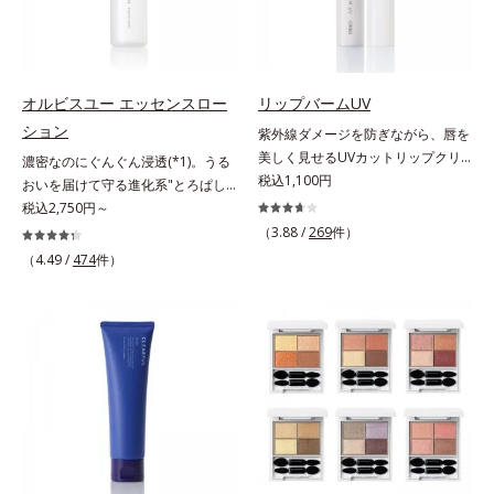
すこやかな毎日を応援します。
美髪へ導きます。翌朝の手ぐしで納
はしっかり残すことでカバー力を保
得できる、褒められ髪をご体感くだ
ちます。*1 メイク効果による*2 角
さい。*1 年齢に応じたお手入れの
層の範囲内*3 スキンプロテクト※
こと *2 保湿成分
複合成分配合＝肌を保護し、乾燥を
防ぐ複合成分 ※ ビルベリー葉エ
オルビスユー エッセンスロー
リップバームUV
キス、タベブイアインペチギノサ樹
ション
紫外線ダメージを防ぎながら、唇を
皮エキス*4 グリセリルグルコシド
美しく見せるUVカットリップクリ
濃密なのにぐんぐん浸透(*1)。うる
（保湿成分）、（ジメチコン／ビニ
ーム。UV対策を忘れがちな唇に。
税込1,100円
おいを届けて守る進化系"とろぱし
ルジメチコン）クロスポリマー、ジ
紫外線をカットしながら、顔色をパ
ゃ"ローション。7000種を超える成
税込2,750円～
メチコン（カバー成分）*5 アクリ
ッと明るく見せるUVカットリップ
分から厳選し、「うるおいの質
（3.88 /
269
件）
レーツコポリマー
です。他の部位より角層が薄くバリ
(*1)」に着目した初期エイジングケ
（4.49 /
474
件）
ア機能が低い唇は、紫外線の影響で
ア(*2)シリーズオルビスユーは肌本
乾燥を引き起こしがち。そこで
来のうるおいやバリア機能にアプロ
SPF25・PA++のUVカット効果のあ
ーチする初期エイジングケアシリー
るリップクリームで、顔だけでなく
ズです。「うるおいの質」に着目
唇もしっかりUV対策しましょう。2
し、肌荒れを予防しながらうるおい
種類の保湿成分（加水分解コラーゲ
に満ちた美しい肌へと導きます。ポ
ン、ゲットウ葉エキス）を配合して
ーラ・オルビスグループ独自の肌荒
いるから、カサつき・くすみ(*)など
れ防止有効成分として、「DF-パン
の乾燥悩みも解決＆うるおい長持
テノール(*3)」を国内唯一(*4)、高
ち。通常色は、どんな肌色にも似合
濃度で配合。角層のバリア機能にア