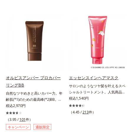
オルビスアンバー プロカバー
エッセンスインヘアマスク
リングBB
サロンのようなツヤ髪を叶えるスペ
シャルトリートメント。人気商品
自然なツヤめきと高いカバー力。年
「エッセンスインヘアミルク」と同
税込1,540円
齢肌(*1)のための最高峰(*2)BB。年
じシリーズの、お風呂で美しいツヤ
齢肌(*1)のための最高峰(*2)BBクリ
税込2,970円
髪を叶えるスペシャルヘアマスクで
ームです。肌のアラを光でふわりと
（4.45 /
213
件）
す。シャンプー後のまっさらな髪の
とばし、くすみや凹凸も軽やかにカ
（3.95 /
101
件）
内部の通り道を押し広げて、毛髪補
バー。さらに厚みのあるテクスチャ
キャンペーン
通販限定
修成分(*1)が髪の内部まで浸透。さ
ーが均一にのび広がり、しっかりカ