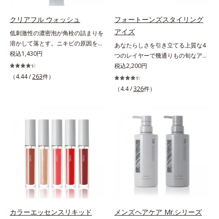
うカラーで、唇を美しく魅せながら
プローチして肌荒れを防ぎ、肌不調
ケアします。マスクに色移りしにく
にゆらがない肌を叶えます。そし
クリアフル ウォッシュ
フォートーンズスタイリング
いので、気兼ねなく使えます。口紅
て、独自研究に基づいたアプローチ
アイズ
低刺激性の濃密泡が角栓の詰まりを
の下地としてもおすすめです。
成分「MCアクティベーター
溶かして落とす。ニキビの原因を残
あなたらしさを引き立てる上質な4
(*5)」。肌のうるおいを引き出し・
さないクリアな肌に洗い上げる洗顔
税込1,430円
つのレイヤーで幾通りもの旬なアイ
高めて、ハリ感あふれる肌へと導き
料。「ニキビをくり返してしまう」
メイクが叶う。上質なテクスチャー
税込2,200円
ます。うるおいに満ちたゆらがない
「毛穴目立ちが気になる」「マスク
と多様なカラーリングで、似合うを
（4.44 /
263
件）
肌をご体感いただくために設計され
生活であごや口まわりのニキビが気
知る＆楽しさを引き出す、4色のア
た3ステップで、いつも力強く美し
（4.4 /
326
件）
になる」というお悩みに。くり返し
イカラーパレットです。ふんわり溶
くあり続けるあなたを応援します。
ニキビの根本原因「肌のバリア機能
け込みやすい多様な質感と計算され
*1 肌にうるおいが満ち、維持され
の低下」と、肌悩み「毛穴の目立
た配色だから重ねてもくすまず、簡
ている状態*2 年齢に応じたお手入
ち」の両方にWでアプローチする、
単に印象的な目元が完成します。2
れのこと*3 デクスパンテノール
薬用ニキビ対策スキンケアシリーズ
色だけを使って簡単に。3色使って
W*4 2022年5月 Mintel社データベ
です。5種の和漢植物由来成分とコ
印象的に。4色全部使えば可能性は
ース及び先行技術調査による当社調
ラーゲンが肌をいたわりながらうる
無限大。もちろん単色使いもOK！
べ*5 オトギリソウエキス配合＝肌
おいを与え、バリア機能を維持。ニ
あなたらしさを引き立てる4つのレ
にうるおいを与え、うるおいに満ち
キビができにくい肌を目指します。
イヤーで、幾通りもの旬なアイメイ
たハリツヤ肌へ導く保湿成分
さらにビタミンC誘導体をはじめと
クをお楽しみください。
した5種の整肌成分(*1)から成る
「ナノVCショットカプセル」を配
カラーエッセンスリキッド
メンズヘアケア Mr.シリーズ
合。カプセルが浸透してから成分を