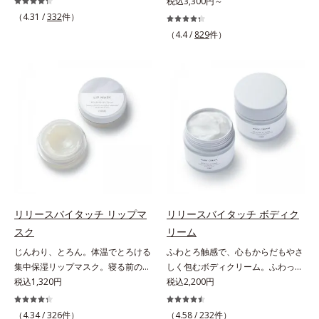
うな素肌へ。諦めかけていたハリ不
税込3,300円～
さしいグリーン＆ハーブの香りで、
る青クマ(*2)・くすみ(*3)・乾燥
足、うるおい低下に先端科学ケア
（4.31 /
332
件）
毎日をタフに頑張る男性の心を解き
に。メイクの上からでも使える目元
(*1)でアプローチするエイジングケ
ほぐします。*1 ラウリルグルコシ
（4.4 /
829
件）
用スティック状美容液です。今や手
ア(*2)シリーズ。弾むような若々し
ド、ラウリン酸ポリグリセリル-10
放せない存在となったPCやスマー
い肌を目指します。D.N.A.(*3) ヒビ
＝皮脂、スタイリング剤など複合的
トフォンなどのデジタルデバイス。
スエキスとHSP（ヒートショックプ
な汚れを落とす成分*2 グリチルリ
その液晶画面が発するブルーライト
ロテイン）(*4)の合わせ技で、目
チン酸２K、アルテロモナス発酵エ
を浴び続けると、目元周りには青ク
元、フェイスラインなど、年齢を重
キス（微生物由来）、イワベンケイ
マ・くすみ・乾燥が……。そこでデ
ねるにつれハリ不足、うるおい低下
根エキス（植物由来）＝頭皮にうる
ジタルダメージの根本原因に着目
を感じやすい部位に働きかけ、ハリ
おいを与える保湿成分*3 PPG-3カ
し、目元スッキリ(*4)・くすみケ
感のある肌へ導きます。さらに、水
プリリルエーテル＝毛髪の水分・油
ア・ハイライト効果と、1本で3つの
でも油でもない第3の成分、even
分を保ち、髪をまとまりやすく整え
機能を兼ね備えた目元用美容液を開
wateroil（イーブンワテロイル）を
る成分
発しました。保湿成分×マッサージ
配合することにより、水でも油でも
効果で目元の巡りをスムーズにし、
実現できなかった、“濃密なうるお
リリースバイタッチ リップマ
リリースバイタッチ ボディク
乾燥をケアして目元スッキリ。さら
い感”と“ベタつかない”、相反する2
スク
リーム
にワイルドタイムエキス(*5)が肌の
つの感触の両立に成功。ごわつく年
じんわり、とろん。体温でとろける
ふわとろ触感で、心もからだもやさ
キメを整え、ブライトニングフィル
齢肌を柔肌に整え、未体験の肌感触
集中保湿リップマスク。寝る前のひ
しく包むボディクリーム。ふわっと
ター(*6)が光をコントロールして目
を叶えます。*1 保湿*2 年齢に応じ
と塗りでやわらかな唇へ。集中保湿
税込1,320円
軽やかで、ぽよっと弾むユニーク触
税込2,200円
元のくすみを払い、透明感のある目
たお手入れ *3 D.N.A.＝Daily New
リップマスクです。バームのような
感。なじませると摩擦と皮膚温でほ
元へ整えます。メイクの上からでも
Approach*4 HSP含有酵母エキス＝
固めのテクスチャーが体温でじんわ
どけるボディクリームです。うっと
ＯＫだから、メイク直しのついでに
（4.34 /
326
件）
保湿成分*5 角層内
（4.58 /
232
件）