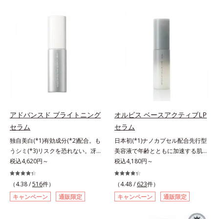
らに毛髪保護成分がダメージを受け
バーしながらも自然な仕上がりで
ている部位に吸着して、キューティ
す。年齢肌による黄ぐすみや血色の
クル表面をリペア。髪の内外にアプ
悪さに対応した色設計で、白浮きせ
ローチして、乾燥などの外的刺激か
ずパッと明るい印象を叶えます。こ
ら守り抜き、ダメージ(*2)を立て直
れ1本で、日中美容クリーム・日焼
し(*3)ます。お風呂でシャンプー後
け止め・化粧下地・カラーコントロ
に適量を髪になじませ、置き時間は
ール・コンシーラー・パウダー・フ
0秒。なじませてすぐに洗い流す手
ァンデーションの7役を兼ねる多機
軽さで、毛先までするんっとまとま
能BB。慌ただしい朝でもパパッと
る、まるでサロン帰りのようなうる
塗るだけで、厚塗り感のない、自然
おうツヤ髪を叶えます。*1 毛髪補
なツヤめきのある美肌に整えます。
アドバンスド ブライトニング
オルビス ベースアクティブLP
修成分（イソステアリン酸、イソス
*1 年齢を重ねた肌*2 オルビス内BB
セラム
セラム
テアロイル加水分解コラーゲン、イ
クリームのカバー力
ソステアロイル加水分解シルク、ス
独自美白(*1)有効成分(*2)配合。も
日本初(*1)ナノカプセル配合先行型
フィンゴ糖脂質、トコフェロール、
うシミ(*3)リスクを恐れない。冴え
美容液で年齢とともに加速する肌悩
グリセリン、糖脂質、BG、イソス
わたる透明美肌(*4)へ。先端肌科学
税込4,620円～
み(*2)にブレーキを。スキンケアの
税込4,180円～
テアリン酸、イソステアロイル加水
が導く、透明感あふれる輝き(*4)
打ち止め感に。年齢とともに加速す
分解コラーゲン、イソステアロイル
へ。今の自分の肌も未来の肌もあき
る肌悩み(*2)にブレーキをかけ、化
（4.38 /
516
件）
（4.48 /
623
件）
加水分解シルク、スフィンゴ糖脂
らめない、自分史上最高の冴えわた
粧水前の土台(*3)づくりで、うるお
キャンペーン
通販限定
キャンペーン
通販限定
質、トコフェロール、グリセリン、
る透明美肌(*4)を目指すには、美肌
いに満ち満ちた内側から弾むような
ヒアルロン酸ヒドロキシプロピルト
の阻害要因となるうるおい不足やシ
ハリ肌へ。化粧水は二度塗りしない