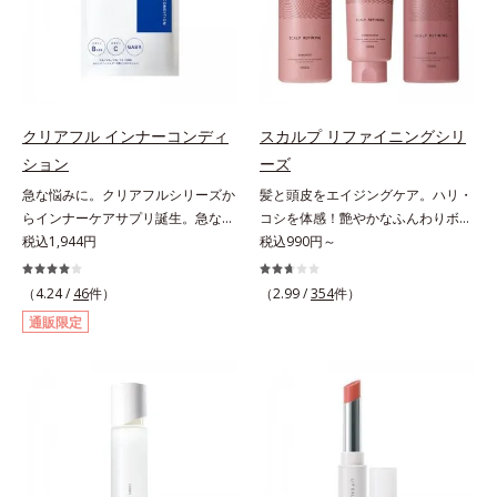
分が肌全層(*2)に働きかけて、肌の
ヴァイタルトリートメントクリーム
スを防ぐ（ウォッシュを除く）*2
ラニンの生成を抑え、シミ・ソバカ
うるおいをグンとアップ＆リッチな
「オルビスアンバー ヴァイタルト
オルビス内スキンケアシリーズの保
スを防ぐ（ウォッシュを除く）*2
クリームのようにぴたっと密着。乾
リートメントクリーム」は、1品
湿力*3 年齢に応じたお手入れのこ
オルビス内スキンケアシリーズの保
燥による小ジワを目立たなく(*1)
で、化粧水、クリーム、シワ改善・
と*4 角層まで*5 うるおいによ
湿力*3 年齢に応じたお手入れのこ
し、つるんとしたハリ肌に仕上げま
美白(*1)美容液、乳液・保湿液、ネ
る*6 乾燥、ハリ・ツヤのなさ
と*4 剥がれずに肌に蓄積した古い
す。むやみに隠すのではなくふわり
ッククリーム(*3)、パックの6役を
*7 乾燥による*8 保湿成分*9
角層*5 乾燥による*6 洗浄によ
クリアフル インナーコンディ
スカルプ リファイニングシリ
と光を拡散させ、メイク×スキンケ
担い、複合的にアプローチ。Wナイ
ロニセラカエルレア果汁、ノバラエ
る物理的効果*7 うるおいによる
ション
ーズ
アのW効果で軽やかな美肌を印象づ
アシン(*4)によるシワ改善・シミ予
キス配合＝うるおいを与えハリと透
*8 乾燥、ハリ・ツヤのなさ*9
急な悩みに。クリアフルシリーズか
髪と頭皮をエイジングケア。ハリ・
けます。紫外線吸収剤フリーなのに
防に加え、複合成分コラーゲンコン
明感に満ちた肌へ導く保湿成分
保湿成分*10 ロニセラカエルレア
らインナーケアサプリ誕生。急な悩
コシを体感！艶やかなふんわりボリ
高SPF値、さらにスキンプロテクト
プレックスSPが肌のハリを徹底サポ
*10 メマツヨイグサ抽出液、スイ
果汁、ノバラエキス配合＝うるおい
みに。ケアに行き詰まったすべての
税込1,944円
ューム美髪へ。「抜け毛が目立つ」
税込990円～
複合成分(*3)が、ブルーライト、紫
ート。肌なじみのよいクリーム構造
カズラエキス配合＝角層のすみずみ
を与えハリと透明感に満ちた肌へ導
女性に送る、「クリアフルシリー
「ボリュームがない」「ハリ・コシ
外線、大気中の微粒子汚れなどの外
で角層まで保湿成分が浸透し、うる
まで水分・油分を保ち、ハリ・ツヤ
く保湿成分*11 メマツヨイグサ抽
ズ」のオールインワンサプリメント
がない」という年齢による3大髪悩
的ダメージから肌表面をガードしま
（4.24 /
46
件）
おいをギュッと閉じ込めます。洗顔
（2.99 /
354
件）
を与える保湿成分*11 気持ちのこ
出液、スイカズラエキス配合＝角層
です。ビタミンB1とB2を配合。ビ
みには、スカルプ リファイニング
す。【カバー効果】保湿性凹凸カバ
の後、これ1品だけでマルチにケ
と
のすみずみまで水分・油分を保ち、
通販限定
タミンB6とビタミンCは、タイムリ
シリーズを！髪と地肌をエイジング
ー複合成分(*4)肌悩みが気になる時
ア。うるおいのベールで守られた、
ハリ・ツヤを与える保湿成分*12
リース加工でじっくり時間をかけて
ケア(*1)する、オルビスの頭皮ケア
でも、ただ隠すだけでなく、乾きや
ハリ感のあるなめらかな肌を叶えま
気持ちのこと
放出されます。またすこやかな美し
シリーズです。地肌と髪をすこやか
すい肌にうるおいを届けながら、光
す。*1 メラニンの生成を抑え、シ
さのために、和漢植物由来成分とセ
に保つ「3Dプロテクト成分(*2)」
拡散効果で乾燥小ジワや毛穴もカバ
ミ・ソバカスを防ぐ*2 肌にハリを
ラミドをプラス。さらにストレス社
と、うるおったツヤ髪に導く「ブレ
ーします。【ラスティング効果】皮
与え若々しい印象*3 首のうるおい
会に負けないためのGABAも配合し
ンドボタニカルエキス(*2)」を配
脂選択テカリ防止成分(*5)テカリの
ケアとして*4 ナイアシンアミド
ました。現代社会を生き抜く女性の
合。艶やかな、ふんわりボリューム
主成分を選択的に吸収し、うるおい