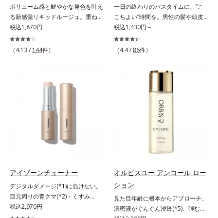
ボリューム感と鮮やかな発色を叶え
一日の終わりのバスタイムに、”こ
放出する特殊技術によって、高い浸
る新感覚リキッドルージュ。重ねる
こちよい”時間を。男性の髪や頭皮
透力(*2)と安定性を実現。毛穴の目
ほど、鮮やかにボリューミーに。1
税込1,870円
は汗や余分な皮脂に加え、ハードワ
税込1,430円～
立ちをしっかりケア(*3)して、ゆら
本で美しい仕上がりを叶えるリキッ
ックスやスプレーなど性質が異なる
ぎやすいニキビ肌を、みずみずしい
ドルージュです。唇の凹凸を均一に
汚れがたまりやすい環境にありま
清潔な垢抜け肌(*4)へと導きます。
（4.13 /
144
件）
（4.4 /
86
件）
カバーしツヤを与える「リッププラ
す。「フォーカスクレンジング成分
たっぷりの保湿成分で低刺激。敏感
ンピング成分(*)」と、乾燥をケアす
(*1)」を採用することで、髪や頭皮
肌の方にもお使いいただけます
る「モイストラスティング処方」、
に負担をかけずに化学成分による汚
(*5)。*1 テトラ2-ヘキシルデカン酸
唇への密着感を高め色持ちを叶える
れも1度洗いで落とす設計のシャン
アスコルビル、天然ビタミンE、イ
「カラーウェアリング処方」で、う
プーを実現しました。また、うるお
ノシット、フィチン酸、ユズセラミ
るおいのあるふっくらとした唇とつ
いを与える「バイオモイスト成分
ド、スフィンゴ糖脂質*2 角層内*3
けたての鮮やかな発色を両立しま
(*2)」を配合することで、頭皮の油
うるおいによりキメを整えて毛穴を
す。マスクオフの瞬間も、ハッと目
分と水分のバランスを整え、髪と頭
目立たなくする*4 洗浄による汚れ
を惹く唇に。* シリカ、水添ポリイ
皮をすこやかに保ちます。さらにコ
の除去*5 すべての方に皮膚刺激が
ソブテン、ヒアルロン酸Na、パル
ンディショナーには髪の1本1本を均
おきないというわけではありません
ミチン酸エチルヘキシル、ジメチル
一な膜で包み込む「プレスタイリン
※敏感肌対象パッチテスト済（すべ
シリル化シリカ、BG、ペンチレン
グ成分(*3)」を採用し、コーティン
アイゾーンチューナー
オルビスユー アンコール ロー
ての人に皮膚刺激がおきないという
グリコール
グ効果により夜にしっかり整えた髪
わけではありません）
ション
デジタルダメージ(*1)に負けない。
の形状をキープしやすい状態に整
目元周りの青クマ(*2)・くすみ
見た目年齢に根本からアプローチ。
え、スタイリングしやすい髪へ導き
(*3)・乾燥をケアする目元用スティ
税込2,970円
濃密液がぐんぐん浸透(*5)、弾むよ
ます。深呼吸したくなる爽やかでや
ック状美容液。目元周りにあらわれ