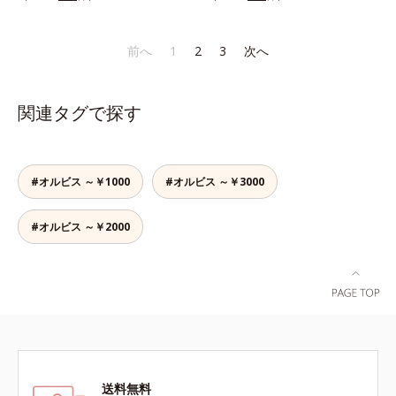
り、とろんとほぐれ、Wのオイルが
りなテクスチャーでみずみずしいう
スティックをササッとすべらせるだ
ピタッと高密着。2種の植物性保湿
るおい膜が広がり、ベタつかないの
けで、ほんのり血色感をONしてハ
成分配合で、乾燥にゆらがない唇に
に吸い付くようなしっとりもちもち
イライト効果も。お疲れ目元がスッ
前へ
1
2
3
次へ
整えます。寝る前に塗れば、翌朝の
肌に。加水分解ヒアルロン酸配合。
キリします。スキンケアにもメイク
コンディションが段違い！ 寝なが
浸透性と水分保持力のWのうるおい
直しにも使える、デジタルデバイス
らケアで唇をそっといたわりなが
ベールで、乾燥を寄せつけないもち
が手放せない私たちにぴったりのア
関連タグで探す
ら、メイク映えするしっとりやわら
肌ボディを長時間キープします。
イテムです。*1 肌の乾燥、キメの
か唇を実現します。【ご使用方法】
【ご使用方法】お風呂上がりなどの
乱れ*2 メイク効果による*3 乾燥に
清潔な指先またはお手持ちのリップ
清潔な肌に適量をやさしくなじませ
よる*4 マッサージ効果による*5 乾
ブラシに適量をとって、唇にやさし
てください。
燥によるくすみをケアする植物性保
#オルビス ～￥1000
#オルビス ～￥3000
くなじませてください。
湿成分*6 ブライトニングフィルタ
ー（酸化チタン、シリカ、マイカ、
#オルビス ～￥2000
酸化鉄、トリメトキシシリルジメチ
コン）= 仕上がり向上粉体
送料無料