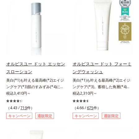
リモニウム、フェノキシエタノー
ミを予防するお手入れを続けること
と不安…。いろいろケアしているの
ル）*2 髪の乾燥、乾燥によるパサ
が大切だと考えました。そこで、ポ
に、あと一歩肌悩みが晴れない…。
つき*3 毛髪にうるおい、ハリを与
ーラ・オルビスグループ独自の美白
そんな大人の肌悩みにアプローチす
えること
(*1)有効成分「m-ピクセノール（デ
る先行型美容液です。日本初(*1)、
クスパンテノールW）」を配合。シ
毛穴約1/1000ナノサイズの極小カ
ミの原因になると考えられる“メラ
プセルの表面は肌になじみやすい構
ニンの塊”を居座らせない(*1)、粉砕
造(*4)。内包した美容成分(*5)の浸
と排出サポート(*5)の2ステップで
透をサポートし、角層すみずみをう
メラニンの蓄積を抑え、シミ・ソバ
るおいで満たします。さらに“うる
カスを防ぎます。さらに、「アルテ
おいの通り道”を作って化粧水のな
オルビスユー ドット エッセン
オルビスユー ドット フォーミ
アネスレ(*6)」を配合し、うるおい
じみ感をUP。化粧水前に使うこと
スローション
ングウォッシュ
に満ちた自分本来の澄み渡るような
で、普段の化粧水の手ごたえをより
美白(*1)も叶える最高峰(*2)エイジ
美白(*1)も叶える最高峰(*2)エイジ
透明感を目指します。手に取った
実感できる、しっとり整った肌状態
ングケア(*3)肌のすみずみ(*4)にし
ングケア(*3)。蓄積した角層(*4)を
時、なじませた時、後肌、と3段階
へ。化粧水前に2プッシュ使うだけ
みわたるうるおい充満ローション。
税込3,410円～
絡めとりくすみ(*5)を晴らす高密着
税込2,310円～
に変化するテクスチャーは、肌にす
で、うるおいのすき間にぐんぐん入
ハリも透明感(*5)も結果主義。年齢
マイルドピーリング(*6)洗顔料。ハ
ばやくなじみ、毎日の美白ケアを楽
り込み、うるおいで満ち満ちたハリ
サイン(*6)の因子に着目した肌科学
リも透明感(*7)も結果主義。年齢サ
しくする使いごこちを叶えました。
のある美肌へと整えます。*1 クチ
（4.43 /
719
件）
（4.66 /
675
件）
エイジングケア(*3)シリーズ。オル
イン(*8)の因子に着目した肌科学エ
*1 メラニンの蓄積を抑え、シミ・
ナシ果実エキス、ハトムギ種子エキ
キャンペーン
通販限定
キャンペーン
通販限定
ビスユー ドットシリーズは、年齢
イジングケア(*3)シリーズ。オルビ
ソバカスを防ぐ*2 デクスパンテノ
ス、ユズ果実エキス、水添レシチ
による肌悩み一つ一つを対処するの
スユー ドットシリーズは、年齢に
ールW*3 これからできるシミのこ
ン、フィトステロールズ、（Ｃ１２
ではなく、肌で起きていることの根
よる肌悩み一つ一つを対処するので
と*4 うるおいによる透明感のある
－２０）アルキルグルコシドの組み
本原因に着目。加齢とともに現れる
はなく、肌で起きていることの根本