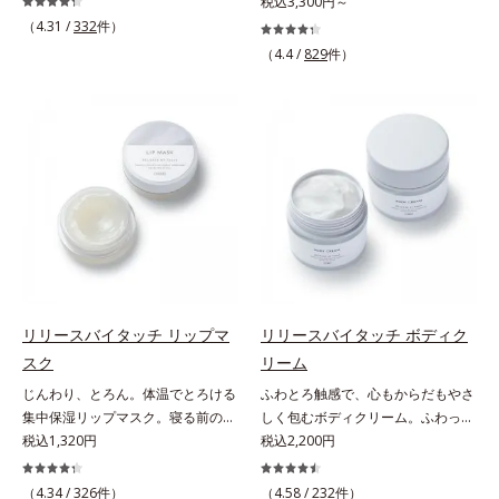
うな素肌へ。諦めかけていたハリ不
税込3,300円～
さしいグリーン＆ハーブの香りで、
る青クマ(*2)・くすみ(*3)・乾燥
足、うるおい低下に先端科学ケア
（4.31 /
332
件）
毎日をタフに頑張る男性の心を解き
に。メイクの上からでも使える目元
(*1)でアプローチするエイジングケ
ほぐします。*1 ラウリルグルコシ
（4.4 /
829
件）
用スティック状美容液です。今や手
ア(*2)シリーズ。弾むような若々し
ド、ラウリン酸ポリグリセリル-10
放せない存在となったPCやスマー
い肌を目指します。D.N.A.(*3) ヒビ
＝皮脂、スタイリング剤など複合的
トフォンなどのデジタルデバイス。
スエキスとHSP（ヒートショックプ
な汚れを落とす成分*2 グリチルリ
その液晶画面が発するブルーライト
ロテイン）(*4)の合わせ技で、目
チン酸２K、アルテロモナス発酵エ
を浴び続けると、目元周りには青ク
元、フェイスラインなど、年齢を重
キス（微生物由来）、イワベンケイ
マ・くすみ・乾燥が……。そこでデ
ねるにつれハリ不足、うるおい低下
根エキス（植物由来）＝頭皮にうる
ジタルダメージの根本原因に着目
を感じやすい部位に働きかけ、ハリ
おいを与える保湿成分*3 PPG-3カ
し、目元スッキリ(*4)・くすみケ
感のある肌へ導きます。さらに、水
プリリルエーテル＝毛髪の水分・油
ア・ハイライト効果と、1本で3つの
でも油でもない第3の成分、even
分を保ち、髪をまとまりやすく整え
機能を兼ね備えた目元用美容液を開
wateroil（イーブンワテロイル）を
る成分
発しました。保湿成分×マッサージ
配合することにより、水でも油でも
効果で目元の巡りをスムーズにし、
実現できなかった、“濃密なうるお
リリースバイタッチ リップマ
リリースバイタッチ ボディク
乾燥をケアして目元スッキリ。さら
い感”と“ベタつかない”、相反する2
スク
リーム
にワイルドタイムエキス(*5)が肌の
つの感触の両立に成功。ごわつく年
じんわり、とろん。体温でとろける
ふわとろ触感で、心もからだもやさ
キメを整え、ブライトニングフィル
齢肌を柔肌に整え、未体験の肌感触
集中保湿リップマスク。寝る前のひ
しく包むボディクリーム。ふわっと
ター(*6)が光をコントロールして目
を叶えます。*1 保湿*2 年齢に応じ
と塗りでやわらかな唇へ。集中保湿
税込1,320円
軽やかで、ぽよっと弾むユニーク触
税込2,200円
元のくすみを払い、透明感のある目
たお手入れ *3 D.N.A.＝Daily New
リップマスクです。バームのような
感。なじませると摩擦と皮膚温でほ
元へ整えます。メイクの上からでも
Approach*4 HSP含有酵母エキス＝
固めのテクスチャーが体温でじんわ
どけるボディクリームです。うっと
ＯＫだから、メイク直しのついでに
（4.34 /
326
件）
保湿成分*5 角層内
（4.58 /
232
件）