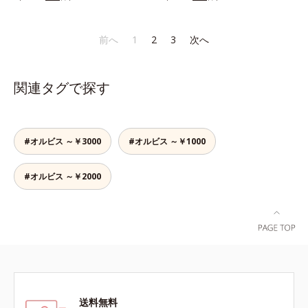
り、とろんとほぐれ、Wのオイルが
りなテクスチャーでみずみずしいう
スティックをササッとすべらせるだ
ピタッと高密着。2種の植物性保湿
るおい膜が広がり、ベタつかないの
けで、ほんのり血色感をONしてハ
成分配合で、乾燥にゆらがない唇に
に吸い付くようなしっとりもちもち
イライト効果も。お疲れ目元がスッ
前へ
1
2
3
次へ
整えます。寝る前に塗れば、翌朝の
肌に。加水分解ヒアルロン酸配合。
キリします。スキンケアにもメイク
コンディションが段違い！ 寝なが
浸透性と水分保持力のWのうるおい
直しにも使える、デジタルデバイス
らケアで唇をそっといたわりなが
ベールで、乾燥を寄せつけないもち
が手放せない私たちにぴったりのア
関連タグで探す
ら、メイク映えするしっとりやわら
肌ボディを長時間キープします。
イテムです。*1 肌の乾燥、キメの
か唇を実現します。【ご使用方法】
【ご使用方法】お風呂上がりなどの
乱れ*2 メイク効果による*3 乾燥に
清潔な指先またはお手持ちのリップ
清潔な肌に適量をやさしくなじませ
よる*4 マッサージ効果による*5 乾
ブラシに適量をとって、唇にやさし
てください。
燥によるくすみをケアする植物性保
#オルビス ～￥3000
#オルビス ～￥1000
くなじませてください。
湿成分*6 ブライトニングフィルタ
ー（酸化チタン、シリカ、マイカ、
#オルビス ～￥2000
酸化鉄、トリメトキシシリルジメチ
コン）= 仕上がり向上粉体
送料無料