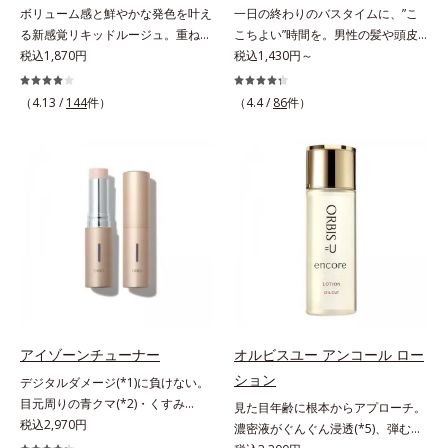
ボリューム感と鮮やかな発色を叶え
一日の終わりのバスタイムに、”こ
放出する特殊技術によって、高い浸
る新感覚リキッドルージュ。重ねる
こちよい”時間を。男性の髪や頭皮
透力(*2)と安定性を実現。毛穴の目
ほど、鮮やかにボリューミーに。1
税込1,870円
は汗や余分な皮脂に加え、ハードワ
税込1,430円～
立ちをしっかりケア(*3)して、ゆら
本で美しい仕上がりを叶えるリキッ
ックスやスプレーなど性質が異なる
ぎやすいニキビ肌を、みずみずしい
ドルージュです。唇の凹凸を均一に
汚れがたまりやすい環境にありま
清潔な垢抜け肌(*4)へと導きます。
（4.13 /
144
件）
（4.4 /
86
件）
カバーしツヤを与える「リッププラ
す。「フォーカスクレンジング成分
たっぷりの保湿成分で低刺激。敏感
ンピング成分(*)」と、乾燥をケアす
(*1)」を採用することで、髪や頭皮
肌の方にもお使いいただけます
る「モイストラスティング処方」、
に負担をかけずに化学成分による汚
(*5)。*1 テトラ2-ヘキシルデカン酸
唇への密着感を高め色持ちを叶える
れも1度洗いで落とす設計のシャン
アスコルビル、天然ビタミンE、イ
「カラーウェアリング処方」で、う
プーを実現しました。また、うるお
ノシット、フィチン酸、ユズセラミ
るおいのあるふっくらとした唇とつ
いを与える「バイオモイスト成分
ド、スフィンゴ糖脂質*2 角層内*3
けたての鮮やかな発色を両立しま
(*2)」を配合することで、頭皮の油
うるおいによりキメを整えて毛穴を
す。マスクオフの瞬間も、ハッと目
分と水分のバランスを整え、髪と頭
目立たなくする*4 洗浄による汚れ
を惹く唇に。* シリカ、水添ポリイ
皮をすこやかに保ちます。さらにコ
の除去*5 すべての方に皮膚刺激が
ソブテン、ヒアルロン酸Na、パル
ンディショナーには髪の1本1本を均
おきないというわけではありません
ミチン酸エチルヘキシル、ジメチル
一な膜で包み込む「プレスタイリン
※敏感肌対象パッチテスト済（すべ
シリル化シリカ、BG、ペンチレン
グ成分(*3)」を採用し、コーティン
アイゾーンチューナー
オルビスユー アンコール ロー
ての人に皮膚刺激がおきないという
グリコール
グ効果により夜にしっかり整えた髪
わけではありません）
ション
デジタルダメージ(*1)に負けない。
の形状をキープしやすい状態に整
目元周りの青クマ(*2)・くすみ
見た目年齢に根本からアプローチ。
え、スタイリングしやすい髪へ導き
(*3)・乾燥をケアする目元用スティ
税込2,970円
濃密液がぐんぐん浸透(*5)、弾むよ
ます。深呼吸したくなる爽やかでや
ック状美容液。目元周りにあらわれ