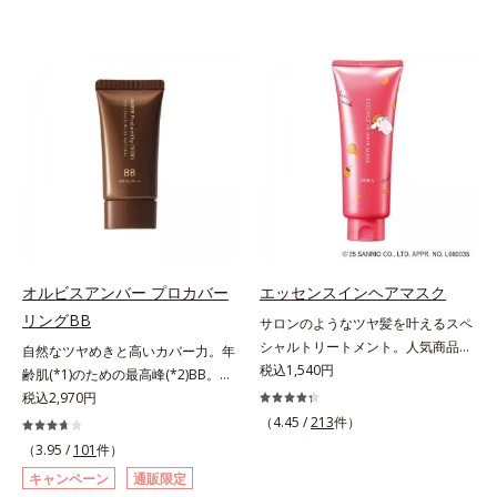
オルビスアンバー プロカバー
エッセンスインヘアマスク
リングBB
サロンのようなツヤ髪を叶えるスペ
シャルトリートメント。人気商品
自然なツヤめきと高いカバー力。年
「エッセンスインヘアミルク」と同
税込1,540円
齢肌(*1)のための最高峰(*2)BB。年
じシリーズの、お風呂で美しいツヤ
齢肌(*1)のための最高峰(*2)BBクリ
税込2,970円
髪を叶えるスペシャルヘアマスクで
ームです。肌のアラを光でふわりと
（4.45 /
213
件）
す。シャンプー後のまっさらな髪の
とばし、くすみや凹凸も軽やかにカ
（3.95 /
101
件）
内部の通り道を押し広げて、毛髪補
バー。さらに厚みのあるテクスチャ
キャンペーン
通販限定
修成分(*1)が髪の内部まで浸透。さ
ーが均一にのび広がり、しっかりカ