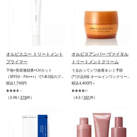
肌*5 ターンオーバーを促進して、
合わせが初（2023年4月 Mintel社デ
年齢サインについて研究を進めたと
原因に着目。加齢とともに現れる年
メラニンの塊を微細化すること*6
ータベースによる当社調べ）*2 う
ころ、弾力感のない状態である「ハ
齢サインについて研究を進めたとこ
アルテアエキス配合＝保湿成分各商
るおい不足など*3 お手入れのファ
リのなさ」や、くすみ(*7)などが現
ろ、弾力感のない状態である「ハリ
品の詳しい情報は商品ページをご覧
ーストステップのこと*4 細胞間脂
れている状態である「透明感のな
のなさ」や、くすみ(*5)などが現れ
ください。・BEAUTY夏祭りは、こ
質に類似した構造*5 保湿成分
さ」が、大人の肌印象に大きな影響
ている状態である「透明感のなさ」
ちら
を与えていることがわかりました。
が、大人の肌印象に大きな影響を与
そこでオルビスユー ドットシリー
えていることがわかりました。そこ
ズは美容成分(*8)として「G.D.F.ア
でオルビスユー ドットシリーズは
オルビスユー トリートメント
オルビスアンバー ヴァイタル
クティベーター(*9)」を配合。そし
美容成分(*9)として「G.D.F.アクテ
プライマー
トリートメントクリーム
て、従来から配合している美白(*1)
ィベーター(*10)」を配合。そし
下地×美容液効果×UVカット
うるおってシワ改善＆シミ予防
有効成分「トラネキサム酸」を配合
て、従来から配合している美白(*1)
（SPF50・PA+++）で1本3役のプラ
(*1)1品6役 オールインワンクリー
しました。さらに、シリーズ共通の
有効成分「トラネキサム酸」を配合
イマー。凹凸をつるんとなめらかに
税込1,760円
ム。オルビスアンバーは、いつも⾃
税込4,400円～
美容成分「GLルートブースター
しました。さらに、シリーズ共通の
(*1)整え、化粧ノリUPの高機能化粧
然体で美しくありたいと願う⼤⼈世
(*10)」を配合することで、肌のふ
美容成分「GLルートブースター
下地。“塗るたび高まる、素肌の美
代に寄り添うブランドです。年齢印
っくら感や透明感を叶えます。美白
(*11)」を配合することで、肌のふ
（3.96 /
378
件）
（4.3 /
361
件）
しさ” 肌本来の美しさを引き出す
象研究に基づいた肌サイエンスで、
ケアしながら多角的なエイジングケ
っくら感や透明感を叶えます。美白
『オルビスユー』発想で、乾燥によ
複合的なお悩みにアプローチ。大人
アが叶うシリーズに。3ステップで
ケアしながら多角的なエイジングケ
る小ジワをカバーしてハリ肌に整え
世代の肌に向き合い、手軽なお手入
上向き(*11)のハリと透明感を。効
アが叶うシリーズに。3ステップで
る高機能化粧下地毛穴や小ジワの凹
れで賢いケアを。ライフスタイルに
果的なシナジー設計で、あなたのエ
上向き(*12)のハリと透明感を。効
凸をつるんとなめらかに(*1)。スキ
なじむ、若々しい印象(*2)作りのサ
イジングケアを応援します。*1 メ
果的なシナジー設計で、あなたのエ
ンケア発想の化粧下地です。保湿成
ポートをします。オルビスアンバー
ラニンの生成を抑え、シミ・ソバカ
イジングケアを応援します。*1 メ