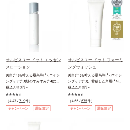
リモニウム、フェノキシエタノー
ミを予防するお手入れを続けること
と不安…。いろいろケアしているの
ル）*2 髪の乾燥、乾燥によるパサ
が大切だと考えました。そこで、ポ
に、あと一歩肌悩みが晴れない…。
つき*3 毛髪にうるおい、ハリを与
ーラ・オルビスグループ独自の美白
そんな大人の肌悩みにアプローチす
えること
(*1)有効成分「m-ピクセノール（デ
る先行型美容液です。日本初(*1)、
クスパンテノールW）」を配合。シ
毛穴約1/1000ナノサイズの極小カ
ミの原因になると考えられる“メラ
プセルの表面は肌になじみやすい構
ニンの塊”を居座らせない(*1)、粉砕
造(*4)。内包した美容成分(*5)の浸
と排出サポート(*5)の2ステップで
透をサポートし、角層すみずみをう
メラニンの蓄積を抑え、シミ・ソバ
るおいで満たします。さらに“うる
カスを防ぎます。さらに、「アルテ
おいの通り道”を作って化粧水のな
オルビスユー ドット エッセン
オルビスユー ドット フォーミ
アネスレ(*6)」を配合し、うるおい
じみ感をUP。化粧水前に使うこと
スローション
ングウォッシュ
に満ちた自分本来の澄み渡るような
で、普段の化粧水の手ごたえをより
美白(*1)も叶える最高峰(*2)エイジ
美白(*1)も叶える最高峰(*2)エイジ
透明感を目指します。手に取った
実感できる、しっとり整った肌状態
ングケア(*3)肌のすみずみ(*4)にし
ングケア(*3)。蓄積した角層(*4)を
時、なじませた時、後肌、と3段階
へ。化粧水前に2プッシュ使うだけ
みわたるうるおい充満ローション。
税込3,410円～
絡めとりくすみ(*5)を晴らす高密着
税込2,310円～
に変化するテクスチャーは、肌にす
で、うるおいのすき間にぐんぐん入
ハリも透明感(*5)も結果主義。年齢
マイルドピーリング(*6)洗顔料。ハ
ばやくなじみ、毎日の美白ケアを楽
り込み、うるおいで満ち満ちたハリ
サイン(*6)の因子に着目した肌科学
リも透明感(*7)も結果主義。年齢サ
しくする使いごこちを叶えました。
のある美肌へと整えます。*1 クチ
（4.43 /
719
件）
（4.66 /
675
件）
エイジングケア(*3)シリーズ。オル
イン(*8)の因子に着目した肌科学エ
*1 メラニンの蓄積を抑え、シミ・
ナシ果実エキス、ハトムギ種子エキ
キャンペーン
通販限定
キャンペーン
通販限定
ビスユー ドットシリーズは、年齢
イジングケア(*3)シリーズ。オルビ
ソバカスを防ぐ*2 デクスパンテノ
ス、ユズ果実エキス、水添レシチ
による肌悩み一つ一つを対処するの
スユー ドットシリーズは、年齢に
ールW*3 これからできるシミのこ
ン、フィトステロールズ、（Ｃ１２
ではなく、肌で起きていることの根
よる肌悩み一つ一つを対処するので
と*4 うるおいによる透明感のある
－２０）アルキルグルコシドの組み
本原因に着目。加齢とともに現れる
はなく、肌で起きていることの根本