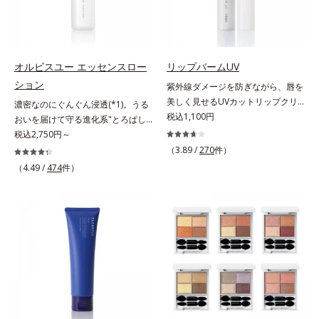
すこやかな毎日を応援します。
美髪へ導きます。翌朝の手ぐしで納
はしっかり残すことでカバー力を保
得できる、褒められ髪をご体感くだ
ちます。*1 メイク効果による*2 角
さい。*1 年齢に応じたお手入れの
層の範囲内*3 スキンプロテクト※
こと *2 保湿成分
複合成分配合＝肌を保護し、乾燥を
防ぐ複合成分 ※ ビルベリー葉エ
オルビスユー エッセンスロー
リップバームUV
キス、タベブイアインペチギノサ樹
ション
紫外線ダメージを防ぎながら、唇を
皮エキス*4 グリセリルグルコシド
美しく見せるUVカットリップクリ
濃密なのにぐんぐん浸透(*1)。うる
（保湿成分）、（ジメチコン／ビニ
ーム。UV対策を忘れがちな唇に。
税込1,100円
おいを届けて守る進化系"とろぱし
ルジメチコン）クロスポリマー、ジ
紫外線をカットしながら、顔色をパ
ゃ"ローション。7000種を超える成
税込2,750円～
メチコン（カバー成分）*5 アクリ
ッと明るく見せるUVカットリップ
分から厳選し、「うるおいの質
（3.89 /
270
件）
レーツコポリマー
です。他の部位より角層が薄くバリ
(*1)」に着目した初期エイジングケ
（4.49 /
474
件）
ア機能が低い唇は、紫外線の影響で
ア(*2)シリーズオルビスユーは肌本
乾燥を引き起こしがち。そこで
来のうるおいやバリア機能にアプロ
SPF25・PA++のUVカット効果のあ
ーチする初期エイジングケアシリー
るリップクリームで、顔だけでなく
ズです。「うるおいの質」に着目
唇もしっかりUV対策しましょう。2
し、肌荒れを予防しながらうるおい
種類の保湿成分（加水分解コラーゲ
に満ちた美しい肌へと導きます。ポ
ン、ゲットウ葉エキス）を配合して
ーラ・オルビスグループ独自の肌荒
いるから、カサつき・くすみ(*)など
れ防止有効成分として、「DF-パン
の乾燥悩みも解決＆うるおい長持
テノール(*3)」を国内唯一(*4)、高
ち。通常色は、どんな肌色にも似合
濃度で配合。角層のバリア機能にア