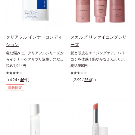
分が肌全層(*2)に働きかけて、肌の
ヴァイタルトリートメントクリーム
スを防ぐ（ウォッシュを除く）*2
ラニンの生成を抑え、シミ・ソバカ
うるおいをグンとアップ＆リッチな
「オルビスアンバー ヴァイタルト
オルビス内スキンケアシリーズの保
スを防ぐ（ウォッシュを除く）*2
クリームのようにぴたっと密着。乾
リートメントクリーム」は、1品
湿力*3 年齢に応じたお手入れのこ
オルビス内スキンケアシリーズの保
燥による小ジワを目立たなく(*1)
で、化粧水、クリーム、シワ改善・
と*4 角層まで*5 うるおいによ
湿力*3 年齢に応じたお手入れのこ
し、つるんとしたハリ肌に仕上げま
美白(*1)美容液、乳液・保湿液、ネ
る*6 乾燥、ハリ・ツヤのなさ
と*4 剥がれずに肌に蓄積した古い
す。むやみに隠すのではなくふわり
ッククリーム(*3)、パックの6役を
*7 乾燥による*8 保湿成分*9
角層*5 乾燥による*6 洗浄によ
クリアフル インナーコンディ
スカルプ リファイニングシリ
と光を拡散させ、メイク×スキンケ
担い、複合的にアプローチ。Wナイ
ロニセラカエルレア果汁、ノバラエ
る物理的効果*7 うるおいによる
ション
ーズ
アのW効果で軽やかな美肌を印象づ
アシン(*4)によるシワ改善・シミ予
キス配合＝うるおいを与えハリと透
*8 乾燥、ハリ・ツヤのなさ*9
急な悩みに。クリアフルシリーズか
髪と頭皮をエイジングケア。ハリ・
けます。紫外線吸収剤フリーなのに
防に加え、複合成分コラーゲンコン
明感に満ちた肌へ導く保湿成分
保湿成分*10 ロニセラカエルレア
らインナーケアサプリ誕生。急な悩
コシを体感！艶やかなふんわりボリ
高SPF値、さらにスキンプロテクト
プレックスSPが肌のハリを徹底サポ
*10 メマツヨイグサ抽出液、スイ
果汁、ノバラエキス配合＝うるおい
みに。ケアに行き詰まったすべての
税込1,944円
ューム美髪へ。「抜け毛が目立つ」
税込990円～
複合成分(*3)が、ブルーライト、紫
ート。肌なじみのよいクリーム構造
カズラエキス配合＝角層のすみずみ
を与えハリと透明感に満ちた肌へ導
女性に送る、「クリアフルシリー
「ボリュームがない」「ハリ・コシ
外線、大気中の微粒子汚れなどの外
で角層まで保湿成分が浸透し、うる
まで水分・油分を保ち、ハリ・ツヤ
く保湿成分*11 メマツヨイグサ抽
ズ」のオールインワンサプリメント
がない」という年齢による3大髪悩
的ダメージから肌表面をガードしま
（4.24 /
46
件）
おいをギュッと閉じ込めます。洗顔
（2.99 /
354
件）
を与える保湿成分*11 気持ちのこ
出液、スイカズラエキス配合＝角層
です。ビタミンB1とB2を配合。ビ
みには、スカルプ リファイニング
す。【カバー効果】保湿性凹凸カバ
の後、これ1品だけでマルチにケ
と
のすみずみまで水分・油分を保ち、
通販限定
タミンB6とビタミンCは、タイムリ
シリーズを！髪と地肌をエイジング
ー複合成分(*4)肌悩みが気になる時
ア。うるおいのベールで守られた、
ハリ・ツヤを与える保湿成分*12
リース加工でじっくり時間をかけて
ケア(*1)する、オルビスの頭皮ケア
でも、ただ隠すだけでなく、乾きや
ハリ感のあるなめらかな肌を叶えま
気持ちのこと
放出されます。またすこやかな美し
シリーズです。地肌と髪をすこやか
すい肌にうるおいを届けながら、光
す。*1 メラニンの生成を抑え、シ
さのために、和漢植物由来成分とセ
に保つ「3Dプロテクト成分(*2)」
拡散効果で乾燥小ジワや毛穴もカバ
ミ・ソバカスを防ぐ*2 肌にハリを
ラミドをプラス。さらにストレス社
と、うるおったツヤ髪に導く「ブレ
ーします。【ラスティング効果】皮
与え若々しい印象*3 首のうるおい
会に負けないためのGABAも配合し
ンドボタニカルエキス(*2)」を配
脂選択テカリ防止成分(*5)テカリの
ケアとして*4 ナイアシンアミド
ました。現代社会を生き抜く女性の
合。艶やかな、ふんわりボリューム
主成分を選択的に吸収し、うるおい