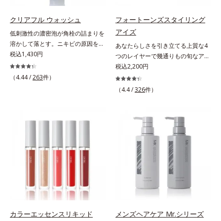
うカラーで、唇を美しく魅せながら
プローチして肌荒れを防ぎ、肌不調
ケアします。マスクに色移りしにく
にゆらがない肌を叶えます。そし
クリアフル ウォッシュ
フォートーンズスタイリング
いので、気兼ねなく使えます。口紅
て、独自研究に基づいたアプローチ
アイズ
低刺激性の濃密泡が角栓の詰まりを
の下地としてもおすすめです。
成分「MCアクティベーター
溶かして落とす。ニキビの原因を残
あなたらしさを引き立てる上質な4
(*5)」。肌のうるおいを引き出し・
さないクリアな肌に洗い上げる洗顔
税込1,430円
つのレイヤーで幾通りもの旬なアイ
高めて、ハリ感あふれる肌へと導き
料。「ニキビをくり返してしまう」
メイクが叶う。上質なテクスチャー
税込2,200円
ます。うるおいに満ちたゆらがない
「毛穴目立ちが気になる」「マスク
と多様なカラーリングで、似合うを
（4.44 /
263
件）
肌をご体感いただくために設計され
生活であごや口まわりのニキビが気
知る＆楽しさを引き出す、4色のア
た3ステップで、いつも力強く美し
（4.4 /
326
件）
になる」というお悩みに。くり返し
イカラーパレットです。ふんわり溶
くあり続けるあなたを応援します。
ニキビの根本原因「肌のバリア機能
け込みやすい多様な質感と計算され
*1 肌にうるおいが満ち、維持され
の低下」と、肌悩み「毛穴の目立
た配色だから重ねてもくすまず、簡
ている状態*2 年齢に応じたお手入
ち」の両方にWでアプローチする、
単に印象的な目元が完成します。2
れのこと*3 デクスパンテノール
薬用ニキビ対策スキンケアシリーズ
色だけを使って簡単に。3色使って
W*4 2022年5月 Mintel社データベ
です。5種の和漢植物由来成分とコ
印象的に。4色全部使えば可能性は
ース及び先行技術調査による当社調
ラーゲンが肌をいたわりながらうる
無限大。もちろん単色使いもOK！
べ*5 オトギリソウエキス配合＝肌
おいを与え、バリア機能を維持。ニ
あなたらしさを引き立てる4つのレ
にうるおいを与え、うるおいに満ち
キビができにくい肌を目指します。
イヤーで、幾通りもの旬なアイメイ
たハリツヤ肌へ導く保湿成分
さらにビタミンC誘導体をはじめと
クをお楽しみください。
した5種の整肌成分(*1)から成る
「ナノVCショットカプセル」を配
カラーエッセンスリキッド
メンズヘアケア Mr.シリーズ
合。カプセルが浸透してから成分を