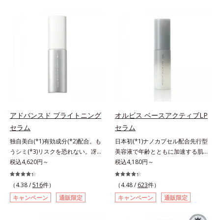
らに毛髪保護成分がダメージを受け
バーしながらも自然な仕上がりで
ている部位に吸着して、キューティ
す。年齢肌による黄ぐすみや血色の
クル表面をリペア。髪の内外にアプ
悪さに対応した色設計で、白浮きせ
ローチして、乾燥などの外的刺激か
ずパッと明るい印象を叶えます。こ
ら守り抜き、ダメージ(*2)を立て直
れ1本で、日中美容クリーム・日焼
し(*3)ます。お風呂でシャンプー後
け止め・化粧下地・カラーコントロ
に適量を髪になじませ、置き時間は
ール・コンシーラー・パウダー・フ
0秒。なじませてすぐに洗い流す手
ァンデーションの7役を兼ねる多機
軽さで、毛先までするんっとまとま
能BB。慌ただしい朝でもパパッと
る、まるでサロン帰りのようなうる
塗るだけで、厚塗り感のない、自然
おうツヤ髪を叶えます。*1 毛髪補
なツヤめきのある美肌に整えます。
アドバンスド ブライトニング
オルビス ベースアクティブLP
修成分（イソステアリン酸、イソス
*1 年齢を重ねた肌*2 オルビス内BB
セラム
セラム
テアロイル加水分解コラーゲン、イ
クリームのカバー力
ソステアロイル加水分解シルク、ス
独自美白(*1)有効成分(*2)配合。も
日本初(*1)ナノカプセル配合先行型
フィンゴ糖脂質、トコフェロール、
うシミ(*3)リスクを恐れない。冴え
美容液で年齢とともに加速する肌悩
グリセリン、糖脂質、BG、イソス
わたる透明美肌(*4)へ。先端肌科学
税込4,620円～
み(*2)にブレーキを。スキンケアの
税込4,180円～
テアリン酸、イソステアロイル加水
が導く、透明感あふれる輝き(*4)
打ち止め感に。年齢とともに加速す
分解コラーゲン、イソステアロイル
へ。今の自分の肌も未来の肌もあき
る肌悩み(*2)にブレーキをかけ、化
（4.38 /
516
件）
（4.48 /
623
件）
加水分解シルク、スフィンゴ糖脂
らめない、自分史上最高の冴えわた
粧水前の土台(*3)づくりで、うるお
キャンペーン
通販限定
キャンペーン
通販限定
質、トコフェロール、グリセリン、
る透明美肌(*4)を目指すには、美肌
いに満ち満ちた内側から弾むような
ヒアルロン酸ヒドロキシプロピルト
の阻害要因となるうるおい不足やシ
ハリ肌へ。化粧水は二度塗りしない