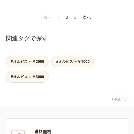
り、とろんとほぐれ、Wのオイルが
りなテクスチャーでみずみずしいう
スティックをササッとすべらせるだ
ピタッと高密着。2種の植物性保湿
るおい膜が広がり、ベタつかないの
けで、ほんのり血色感をONしてハ
成分配合で、乾燥にゆらがない唇に
に吸い付くようなしっとりもちもち
イライト効果も。お疲れ目元がスッ
前へ
1
2
3
次へ
整えます。寝る前に塗れば、翌朝の
肌に。加水分解ヒアルロン酸配合。
キリします。スキンケアにもメイク
コンディションが段違い！ 寝なが
浸透性と水分保持力のWのうるおい
直しにも使える、デジタルデバイス
らケアで唇をそっといたわりなが
ベールで、乾燥を寄せつけないもち
が手放せない私たちにぴったりのア
関連タグで探す
ら、メイク映えするしっとりやわら
肌ボディを長時間キープします。
イテムです。*1 肌の乾燥、キメの
か唇を実現します。【ご使用方法】
【ご使用方法】お風呂上がりなどの
乱れ*2 メイク効果による*3 乾燥に
清潔な指先またはお手持ちのリップ
清潔な肌に適量をやさしくなじませ
よる*4 マッサージ効果による*5 乾
ブラシに適量をとって、唇にやさし
てください。
燥によるくすみをケアする植物性保
#オルビス ～￥2000
#オルビス ～￥1000
くなじませてください。
湿成分*6 ブライトニングフィルタ
ー（酸化チタン、シリカ、マイカ、
#オルビス ～￥3000
酸化鉄、トリメトキシシリルジメチ
コン）= 仕上がり向上粉体
送料無料