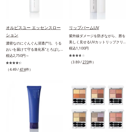
すこやかな毎日を応援します。
美髪へ導きます。翌朝の手ぐしで納
はしっかり残すことでカバー力を保
得できる、褒められ髪をご体感くだ
ちます。*1 メイク効果による*2 角
さい。*1 年齢に応じたお手入れの
層の範囲内*3 スキンプロテクト※
こと *2 保湿成分
複合成分配合＝肌を保護し、乾燥を
防ぐ複合成分 ※ ビルベリー葉エ
オルビスユー エッセンスロー
リップバームUV
キス、タベブイアインペチギノサ樹
ション
紫外線ダメージを防ぎながら、唇を
皮エキス*4 グリセリルグルコシド
美しく見せるUVカットリップクリ
濃密なのにぐんぐん浸透(*1)。うる
（保湿成分）、（ジメチコン／ビニ
ーム。UV対策を忘れがちな唇に。
税込1,100円
おいを届けて守る進化系"とろぱし
ルジメチコン）クロスポリマー、ジ
紫外線をカットしながら、顔色をパ
ゃ"ローション。7000種を超える成
税込2,750円～
メチコン（カバー成分）*5 アクリ
ッと明るく見せるUVカットリップ
分から厳選し、「うるおいの質
（3.89 /
270
件）
レーツコポリマー
です。他の部位より角層が薄くバリ
(*1)」に着目した初期エイジングケ
（4.49 /
474
件）
ア機能が低い唇は、紫外線の影響で
ア(*2)シリーズオルビスユーは肌本
乾燥を引き起こしがち。そこで
来のうるおいやバリア機能にアプロ
SPF25・PA++のUVカット効果のあ
ーチする初期エイジングケアシリー
るリップクリームで、顔だけでなく
ズです。「うるおいの質」に着目
唇もしっかりUV対策しましょう。2
し、肌荒れを予防しながらうるおい
種類の保湿成分（加水分解コラーゲ
に満ちた美しい肌へと導きます。ポ
ン、ゲットウ葉エキス）を配合して
ーラ・オルビスグループ独自の肌荒
いるから、カサつき・くすみ(*)など
れ防止有効成分として、「DF-パン
の乾燥悩みも解決＆うるおい長持
テノール(*3)」を国内唯一(*4)、高
ち。通常色は、どんな肌色にも似合
濃度で配合。角層のバリア機能にア