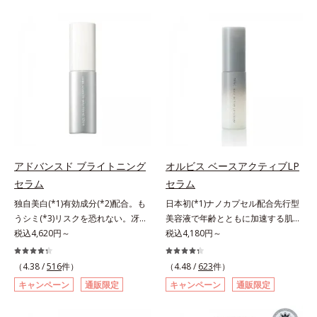
らに毛髪保護成分がダメージを受け
バーしながらも自然な仕上がりで
ている部位に吸着して、キューティ
す。年齢肌による黄ぐすみや血色の
クル表面をリペア。髪の内外にアプ
悪さに対応した色設計で、白浮きせ
ローチして、乾燥などの外的刺激か
ずパッと明るい印象を叶えます。こ
ら守り抜き、ダメージ(*2)を立て直
れ1本で、日中美容クリーム・日焼
し(*3)ます。お風呂でシャンプー後
け止め・化粧下地・カラーコントロ
に適量を髪になじませ、置き時間は
ール・コンシーラー・パウダー・フ
0秒。なじませてすぐに洗い流す手
ァンデーションの7役を兼ねる多機
軽さで、毛先までするんっとまとま
能BB。慌ただしい朝でもパパッと
る、まるでサロン帰りのようなうる
塗るだけで、厚塗り感のない、自然
おうツヤ髪を叶えます。*1 毛髪補
なツヤめきのある美肌に整えます。
アドバンスド ブライトニング
オルビス ベースアクティブLP
修成分（イソステアリン酸、イソス
*1 年齢を重ねた肌*2 オルビス内BB
セラム
セラム
テアロイル加水分解コラーゲン、イ
クリームのカバー力
ソステアロイル加水分解シルク、ス
独自美白(*1)有効成分(*2)配合。も
日本初(*1)ナノカプセル配合先行型
フィンゴ糖脂質、トコフェロール、
うシミ(*3)リスクを恐れない。冴え
美容液で年齢とともに加速する肌悩
グリセリン、糖脂質、BG、イソス
わたる透明美肌(*4)へ。先端肌科学
税込4,620円～
み(*2)にブレーキを。スキンケアの
税込4,180円～
テアリン酸、イソステアロイル加水
が導く、透明感あふれる輝き(*4)
打ち止め感に。年齢とともに加速す
分解コラーゲン、イソステアロイル
へ。今の自分の肌も未来の肌もあき
る肌悩み(*2)にブレーキをかけ、化
（4.38 /
516
件）
（4.48 /
623
件）
加水分解シルク、スフィンゴ糖脂
らめない、自分史上最高の冴えわた
粧水前の土台(*3)づくりで、うるお
キャンペーン
通販限定
キャンペーン
通販限定
質、トコフェロール、グリセリン、
る透明美肌(*4)を目指すには、美肌
いに満ち満ちた内側から弾むような
ヒアルロン酸ヒドロキシプロピルト
の阻害要因となるうるおい不足やシ
ハリ肌へ。化粧水は二度塗りしない