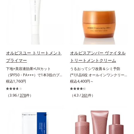
肌*5 ターンオーバーを促進して、
合わせが初（2023年4月 Mintel社デ
年齢サインについて研究を進めたと
原因に着目。加齢とともに現れる年
メラニンの塊を微細化すること*6
ータベースによる当社調べ）*2 う
ころ、弾力感のない状態である「ハ
齢サインについて研究を進めたとこ
アルテアエキス配合＝保湿成分各商
るおい不足など*3 お手入れのファ
リのなさ」や、くすみ(*7)などが現
ろ、弾力感のない状態である「ハリ
品の詳しい情報は商品ページをご覧
ーストステップのこと*4 細胞間脂
れている状態である「透明感のな
のなさ」や、くすみ(*5)などが現れ
ください。・BEAUTY夏祭りは、こ
質に類似した構造*5 保湿成分
さ」が、大人の肌印象に大きな影響
ている状態である「透明感のなさ」
ちら
を与えていることがわかりました。
が、大人の肌印象に大きな影響を与
そこでオルビスユー ドットシリー
えていることがわかりました。そこ
ズは美容成分(*8)として「G.D.F.ア
でオルビスユー ドットシリーズは
オルビスユー トリートメント
オルビスアンバー ヴァイタル
クティベーター(*9)」を配合。そし
美容成分(*9)として「G.D.F.アクテ
プライマー
トリートメントクリーム
て、従来から配合している美白(*1)
ィベーター(*10)」を配合。そし
下地×美容液効果×UVカット
うるおってシワ改善＆シミ予防
有効成分「トラネキサム酸」を配合
て、従来から配合している美白(*1)
（SPF50・PA+++）で1本3役のプラ
(*1)1品6役 オールインワンクリー
しました。さらに、シリーズ共通の
有効成分「トラネキサム酸」を配合
イマー。凹凸をつるんとなめらかに
税込1,760円
ム。オルビスアンバーは、いつも⾃
税込4,400円～
美容成分「GLルートブースター
しました。さらに、シリーズ共通の
(*1)整え、化粧ノリUPの高機能化粧
然体で美しくありたいと願う⼤⼈世
(*10)」を配合することで、肌のふ
美容成分「GLルートブースター
下地。“塗るたび高まる、素肌の美
代に寄り添うブランドです。年齢印
っくら感や透明感を叶えます。美白
(*11)」を配合することで、肌のふ
（3.96 /
378
件）
（4.3 /
361
件）
しさ” 肌本来の美しさを引き出す
象研究に基づいた肌サイエンスで、
ケアしながら多角的なエイジングケ
っくら感や透明感を叶えます。美白
『オルビスユー』発想で、乾燥によ
複合的なお悩みにアプローチ。大人
アが叶うシリーズに。3ステップで
ケアしながら多角的なエイジングケ
る小ジワをカバーしてハリ肌に整え
世代の肌に向き合い、手軽なお手入
上向き(*11)のハリと透明感を。効
アが叶うシリーズに。3ステップで
る高機能化粧下地毛穴や小ジワの凹
れで賢いケアを。ライフスタイルに
果的なシナジー設計で、あなたのエ
上向き(*12)のハリと透明感を。効
凸をつるんとなめらかに(*1)。スキ
なじむ、若々しい印象(*2)作りのサ
イジングケアを応援します。*1 メ
果的なシナジー設計で、あなたのエ
ンケア発想の化粧下地です。保湿成
ポートをします。オルビスアンバー
ラニンの生成を抑え、シミ・ソバカ
イジングケアを応援します。*1 メ