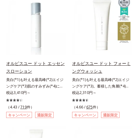
リモニウム、フェノキシエタノー
ミを予防するお手入れを続けること
と不安…。いろいろケアしているの
ル）*2 髪の乾燥、乾燥によるパサ
が大切だと考えました。そこで、ポ
に、あと一歩肌悩みが晴れない…。
つき*3 毛髪にうるおい、ハリを与
ーラ・オルビスグループ独自の美白
そんな大人の肌悩みにアプローチす
えること
(*1)有効成分「m-ピクセノール（デ
る先行型美容液です。日本初(*1)、
クスパンテノールW）」を配合。シ
毛穴約1/1000ナノサイズの極小カ
ミの原因になると考えられる“メラ
プセルの表面は肌になじみやすい構
ニンの塊”を居座らせない(*1)、粉砕
造(*4)。内包した美容成分(*5)の浸
と排出サポート(*5)の2ステップで
透をサポートし、角層すみずみをう
メラニンの蓄積を抑え、シミ・ソバ
るおいで満たします。さらに“うる
カスを防ぎます。さらに、「アルテ
おいの通り道”を作って化粧水のな
オルビスユー ドット エッセン
オルビスユー ドット フォーミ
アネスレ(*6)」を配合し、うるおい
じみ感をUP。化粧水前に使うこと
スローション
ングウォッシュ
に満ちた自分本来の澄み渡るような
で、普段の化粧水の手ごたえをより
美白(*1)も叶える最高峰(*2)エイジ
美白(*1)も叶える最高峰(*2)エイジ
透明感を目指します。手に取った
実感できる、しっとり整った肌状態
ングケア(*3)肌のすみずみ(*4)にし
ングケア(*3)。蓄積した角層(*4)を
時、なじませた時、後肌、と3段階
へ。化粧水前に2プッシュ使うだけ
みわたるうるおい充満ローション。
税込3,410円～
絡めとりくすみ(*5)を晴らす高密着
税込2,310円～
に変化するテクスチャーは、肌にす
で、うるおいのすき間にぐんぐん入
ハリも透明感(*5)も結果主義。年齢
マイルドピーリング(*6)洗顔料。ハ
ばやくなじみ、毎日の美白ケアを楽
り込み、うるおいで満ち満ちたハリ
サイン(*6)の因子に着目した肌科学
リも透明感(*7)も結果主義。年齢サ
しくする使いごこちを叶えました。
のある美肌へと整えます。*1 クチ
（4.43 /
719
件）
（4.66 /
675
件）
エイジングケア(*3)シリーズ。オル
イン(*8)の因子に着目した肌科学エ
*1 メラニンの蓄積を抑え、シミ・
ナシ果実エキス、ハトムギ種子エキ
キャンペーン
通販限定
キャンペーン
通販限定
ビスユー ドットシリーズは、年齢
イジングケア(*3)シリーズ。オルビ
ソバカスを防ぐ*2 デクスパンテノ
ス、ユズ果実エキス、水添レシチ
による肌悩み一つ一つを対処するの
スユー ドットシリーズは、年齢に
ールW*3 これからできるシミのこ
ン、フィトステロールズ、（Ｃ１２
ではなく、肌で起きていることの根
よる肌悩み一つ一つを対処するので
と*4 うるおいによる透明感のある
－２０）アルキルグルコシドの組み
本原因に着目。加齢とともに現れる
はなく、肌で起きていることの根本