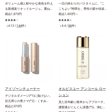
ボリューム感と鮮やかな発色を叶え
一日の終わりのバスタイムに、”こ
放出する特殊技術によって、高い浸
る新感覚リキッドルージュ。重ねる
こちよい”時間を。男性の髪や頭皮
透力(*2)と安定性を実現。毛穴の目
ほど、鮮やかにボリューミーに。1
税込1,870円
は汗や余分な皮脂に加え、ハードワ
税込1,430円～
立ちをしっかりケア(*3)して、ゆら
本で美しい仕上がりを叶えるリキッ
ックスやスプレーなど性質が異なる
ぎやすいニキビ肌を、みずみずしい
ドルージュです。唇の凹凸を均一に
汚れがたまりやすい環境にありま
清潔な垢抜け肌(*4)へと導きます。
（4.13 /
144
件）
（4.4 /
86
件）
カバーしツヤを与える「リッププラ
す。「フォーカスクレンジング成分
たっぷりの保湿成分で低刺激。敏感
ンピング成分(*)」と、乾燥をケアす
(*1)」を採用することで、髪や頭皮
肌の方にもお使いいただけます
る「モイストラスティング処方」、
に負担をかけずに化学成分による汚
(*5)。*1 テトラ2-ヘキシルデカン酸
唇への密着感を高め色持ちを叶える
れも1度洗いで落とす設計のシャン
アスコルビル、天然ビタミンE、イ
「カラーウェアリング処方」で、う
プーを実現しました。また、うるお
ノシット、フィチン酸、ユズセラミ
るおいのあるふっくらとした唇とつ
いを与える「バイオモイスト成分
ド、スフィンゴ糖脂質*2 角層内*3
けたての鮮やかな発色を両立しま
(*2)」を配合することで、頭皮の油
うるおいによりキメを整えて毛穴を
す。マスクオフの瞬間も、ハッと目
分と水分のバランスを整え、髪と頭
目立たなくする*4 洗浄による汚れ
を惹く唇に。* シリカ、水添ポリイ
皮をすこやかに保ちます。さらにコ
の除去*5 すべての方に皮膚刺激が
ソブテン、ヒアルロン酸Na、パル
ンディショナーには髪の1本1本を均
おきないというわけではありません
ミチン酸エチルヘキシル、ジメチル
一な膜で包み込む「プレスタイリン
※敏感肌対象パッチテスト済（すべ
シリル化シリカ、BG、ペンチレン
グ成分(*3)」を採用し、コーティン
アイゾーンチューナー
オルビスユー アンコール ロー
ての人に皮膚刺激がおきないという
グリコール
グ効果により夜にしっかり整えた髪
わけではありません）
ション
デジタルダメージ(*1)に負けない。
の形状をキープしやすい状態に整
目元周りの青クマ(*2)・くすみ
見た目年齢に根本からアプローチ。
え、スタイリングしやすい髪へ導き
(*3)・乾燥をケアする目元用スティ
税込2,970円
濃密液がぐんぐん浸透(*5)、弾むよ
ます。深呼吸したくなる爽やかでや
ック状美容液。目元周りにあらわれ