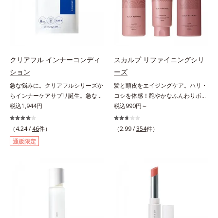
分が肌全層(*2)に働きかけて、肌の
ヴァイタルトリートメントクリーム
スを防ぐ（ウォッシュを除く）*2
ラニンの生成を抑え、シミ・ソバカ
うるおいをグンとアップ＆リッチな
「オルビスアンバー ヴァイタルト
オルビス内スキンケアシリーズの保
スを防ぐ（ウォッシュを除く）*2
クリームのようにぴたっと密着。乾
リートメントクリーム」は、1品
湿力*3 年齢に応じたお手入れのこ
オルビス内スキンケアシリーズの保
燥による小ジワを目立たなく(*1)
で、化粧水、クリーム、シワ改善・
と*4 角層まで*5 うるおいによ
湿力*3 年齢に応じたお手入れのこ
し、つるんとしたハリ肌に仕上げま
美白(*1)美容液、乳液・保湿液、ネ
る*6 乾燥、ハリ・ツヤのなさ
と*4 剥がれずに肌に蓄積した古い
す。むやみに隠すのではなくふわり
ッククリーム(*3)、パックの6役を
*7 乾燥による*8 保湿成分*9
角層*5 乾燥による*6 洗浄によ
クリアフル インナーコンディ
スカルプ リファイニングシリ
と光を拡散させ、メイク×スキンケ
担い、複合的にアプローチ。Wナイ
ロニセラカエルレア果汁、ノバラエ
る物理的効果*7 うるおいによる
ション
ーズ
アのW効果で軽やかな美肌を印象づ
アシン(*4)によるシワ改善・シミ予
キス配合＝うるおいを与えハリと透
*8 乾燥、ハリ・ツヤのなさ*9
急な悩みに。クリアフルシリーズか
髪と頭皮をエイジングケア。ハリ・
けます。紫外線吸収剤フリーなのに
防に加え、複合成分コラーゲンコン
明感に満ちた肌へ導く保湿成分
保湿成分*10 ロニセラカエルレア
らインナーケアサプリ誕生。急な悩
コシを体感！艶やかなふんわりボリ
高SPF値、さらにスキンプロテクト
プレックスSPが肌のハリを徹底サポ
*10 メマツヨイグサ抽出液、スイ
果汁、ノバラエキス配合＝うるおい
みに。ケアに行き詰まったすべての
税込1,944円
ューム美髪へ。「抜け毛が目立つ」
税込990円～
複合成分(*3)が、ブルーライト、紫
ート。肌なじみのよいクリーム構造
カズラエキス配合＝角層のすみずみ
を与えハリと透明感に満ちた肌へ導
女性に送る、「クリアフルシリー
「ボリュームがない」「ハリ・コシ
外線、大気中の微粒子汚れなどの外
で角層まで保湿成分が浸透し、うる
まで水分・油分を保ち、ハリ・ツヤ
く保湿成分*11 メマツヨイグサ抽
ズ」のオールインワンサプリメント
がない」という年齢による3大髪悩
的ダメージから肌表面をガードしま
（4.24 /
46
件）
おいをギュッと閉じ込めます。洗顔
（2.99 /
354
件）
を与える保湿成分*11 気持ちのこ
出液、スイカズラエキス配合＝角層
です。ビタミンB1とB2を配合。ビ
みには、スカルプ リファイニング
す。【カバー効果】保湿性凹凸カバ
の後、これ1品だけでマルチにケ
と
のすみずみまで水分・油分を保ち、
通販限定
タミンB6とビタミンCは、タイムリ
シリーズを！髪と地肌をエイジング
ー複合成分(*4)肌悩みが気になる時
ア。うるおいのベールで守られた、
ハリ・ツヤを与える保湿成分*12
リース加工でじっくり時間をかけて
ケア(*1)する、オルビスの頭皮ケア
でも、ただ隠すだけでなく、乾きや
ハリ感のあるなめらかな肌を叶えま
気持ちのこと
放出されます。またすこやかな美し
シリーズです。地肌と髪をすこやか
すい肌にうるおいを届けながら、光
す。*1 メラニンの生成を抑え、シ
さのために、和漢植物由来成分とセ
に保つ「3Dプロテクト成分(*2)」
拡散効果で乾燥小ジワや毛穴もカバ
ミ・ソバカスを防ぐ*2 肌にハリを
ラミドをプラス。さらにストレス社
と、うるおったツヤ髪に導く「ブレ
ーします。【ラスティング効果】皮
与え若々しい印象*3 首のうるおい
会に負けないためのGABAも配合し
ンドボタニカルエキス(*2)」を配
脂選択テカリ防止成分(*5)テカリの
ケアとして*4 ナイアシンアミド
ました。現代社会を生き抜く女性の
合。艶やかな、ふんわりボリューム
主成分を選択的に吸収し、うるおい