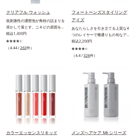
うカラーで、唇を美しく魅せながら
プローチして肌荒れを防ぎ、肌不調
ケアします。マスクに色移りしにく
にゆらがない肌を叶えます。そし
クリアフル ウォッシュ
フォートーンズスタイリング
いので、気兼ねなく使えます。口紅
て、独自研究に基づいたアプローチ
アイズ
低刺激性の濃密泡が角栓の詰まりを
の下地としてもおすすめです。
成分「MCアクティベーター
溶かして落とす。ニキビの原因を残
あなたらしさを引き立てる上質な4
(*5)」。肌のうるおいを引き出し・
さないクリアな肌に洗い上げる洗顔
税込1,430円
つのレイヤーで幾通りもの旬なアイ
高めて、ハリ感あふれる肌へと導き
料。「ニキビをくり返してしまう」
メイクが叶う。上質なテクスチャー
税込2,200円
ます。うるおいに満ちたゆらがない
「毛穴目立ちが気になる」「マスク
と多様なカラーリングで、似合うを
（4.44 /
263
件）
肌をご体感いただくために設計され
生活であごや口まわりのニキビが気
知る＆楽しさを引き出す、4色のア
た3ステップで、いつも力強く美し
（4.4 /
326
件）
になる」というお悩みに。くり返し
イカラーパレットです。ふんわり溶
くあり続けるあなたを応援します。
ニキビの根本原因「肌のバリア機能
け込みやすい多様な質感と計算され
*1 肌にうるおいが満ち、維持され
の低下」と、肌悩み「毛穴の目立
た配色だから重ねてもくすまず、簡
ている状態*2 年齢に応じたお手入
ち」の両方にWでアプローチする、
単に印象的な目元が完成します。2
れのこと*3 デクスパンテノール
薬用ニキビ対策スキンケアシリーズ
色だけを使って簡単に。3色使って
W*4 2022年5月 Mintel社データベ
です。5種の和漢植物由来成分とコ
印象的に。4色全部使えば可能性は
ース及び先行技術調査による当社調
ラーゲンが肌をいたわりながらうる
無限大。もちろん単色使いもOK！
べ*5 オトギリソウエキス配合＝肌
おいを与え、バリア機能を維持。ニ
あなたらしさを引き立てる4つのレ
にうるおいを与え、うるおいに満ち
キビができにくい肌を目指します。
イヤーで、幾通りもの旬なアイメイ
たハリツヤ肌へ導く保湿成分
さらにビタミンC誘導体をはじめと
クをお楽しみください。
した5種の整肌成分(*1)から成る
「ナノVCショットカプセル」を配
カラーエッセンスリキッド
メンズヘアケア Mr.シリーズ
合。カプセルが浸透してから成分を