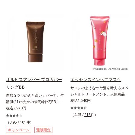
オルビスアンバー プロカバー
エッセンスインヘアマスク
リングBB
サロンのようなツヤ髪を叶えるスペ
シャルトリートメント。人気商品
自然なツヤめきと高いカバー力。年
「エッセンスインヘアミルク」と同
税込1,540円
齢肌(*1)のための最高峰(*2)BB。年
じシリーズの、お風呂で美しいツヤ
齢肌(*1)のための最高峰(*2)BBクリ
税込2,970円
髪を叶えるスペシャルヘアマスクで
ームです。肌のアラを光でふわりと
（4.45 /
213
件）
す。シャンプー後のまっさらな髪の
とばし、くすみや凹凸も軽やかにカ
（3.95 /
101
件）
内部の通り道を押し広げて、毛髪補
バー。さらに厚みのあるテクスチャ
キャンペーン
通販限定
修成分(*1)が髪の内部まで浸透。さ
ーが均一にのび広がり、しっかりカ