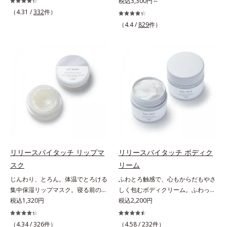
うな素肌へ。諦めかけていたハリ不
税込3,300円～
さしいグリーン＆ハーブの香りで、
る青クマ(*2)・くすみ(*3)・乾燥
足、うるおい低下に先端科学ケア
（4.31 /
332
件）
毎日をタフに頑張る男性の心を解き
に。メイクの上からでも使える目元
(*1)でアプローチするエイジングケ
ほぐします。*1 ラウリルグルコシ
（4.4 /
829
件）
用スティック状美容液です。今や手
ア(*2)シリーズ。弾むような若々し
ド、ラウリン酸ポリグリセリル-10
放せない存在となったPCやスマー
い肌を目指します。D.N.A.(*3) ヒビ
＝皮脂、スタイリング剤など複合的
トフォンなどのデジタルデバイス。
スエキスとHSP（ヒートショックプ
な汚れを落とす成分*2 グリチルリ
その液晶画面が発するブルーライト
ロテイン）(*4)の合わせ技で、目
チン酸２K、アルテロモナス発酵エ
を浴び続けると、目元周りには青ク
元、フェイスラインなど、年齢を重
キス（微生物由来）、イワベンケイ
マ・くすみ・乾燥が……。そこでデ
ねるにつれハリ不足、うるおい低下
根エキス（植物由来）＝頭皮にうる
ジタルダメージの根本原因に着目
を感じやすい部位に働きかけ、ハリ
おいを与える保湿成分*3 PPG-3カ
し、目元スッキリ(*4)・くすみケ
感のある肌へ導きます。さらに、水
プリリルエーテル＝毛髪の水分・油
ア・ハイライト効果と、1本で3つの
でも油でもない第3の成分、even
分を保ち、髪をまとまりやすく整え
機能を兼ね備えた目元用美容液を開
wateroil（イーブンワテロイル）を
る成分
発しました。保湿成分×マッサージ
配合することにより、水でも油でも
効果で目元の巡りをスムーズにし、
実現できなかった、“濃密なうるお
リリースバイタッチ リップマ
リリースバイタッチ ボディク
乾燥をケアして目元スッキリ。さら
い感”と“ベタつかない”、相反する2
スク
リーム
にワイルドタイムエキス(*5)が肌の
つの感触の両立に成功。ごわつく年
じんわり、とろん。体温でとろける
ふわとろ触感で、心もからだもやさ
キメを整え、ブライトニングフィル
齢肌を柔肌に整え、未体験の肌感触
集中保湿リップマスク。寝る前のひ
しく包むボディクリーム。ふわっと
ター(*6)が光をコントロールして目
を叶えます。*1 保湿*2 年齢に応じ
と塗りでやわらかな唇へ。集中保湿
税込1,320円
軽やかで、ぽよっと弾むユニーク触
税込2,200円
元のくすみを払い、透明感のある目
たお手入れ *3 D.N.A.＝Daily New
リップマスクです。バームのような
感。なじませると摩擦と皮膚温でほ
元へ整えます。メイクの上からでも
Approach*4 HSP含有酵母エキス＝
固めのテクスチャーが体温でじんわ
どけるボディクリームです。うっと
ＯＫだから、メイク直しのついでに
（4.34 /
326
件）
保湿成分*5 角層内
（4.58 /
232
件）