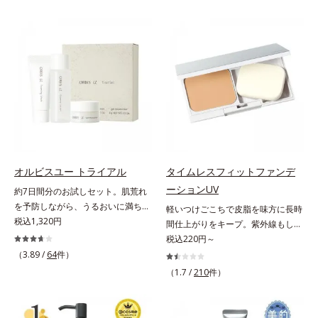
状態。そんな朝と午後の肌状態の違
ずしいテクスチャーを追求しまし
ーズ。オルビスユー ドットシリー
いに着目しました。乾燥や皮脂分泌
た。まるで美容液級のなめらかさで
ズは、年齢による肌悩み一つ一つを
でくずれて毛穴に落ちたファンデー
肌にぴったり密着し、SPF50+・
対処するのではなく、肌で起きてい
ションのすき間にフィットし、凹凸
PA++++という高い紫外線カット力
ることの根本原因に着目。加齢とと
や毛穴をフラットに整えます。また
ながら、白浮きしにくい処方に。シ
もに現れる年齢サイン(*5)について
お直しと同時にうるおいを補給。さ
ワ改善・美白を叶えながら、紫外線
研究を進めたところ、弾力感のない
らに余分な皮脂を吸着して、水分と
を味方にしてあなたの肌を守る最高
状態である「ハリのなさ」や、くす
皮脂のバランスをコントロールし、
峰顔用日焼け止めです。*1 メラニ
み(*6)などが現れている状態である
メイクがくずれにくい肌へ。“立て
ンの生成を抑え、シミ・ソバカスを
「透明感のなさ」が現れることで大
直す”ことにこだわった設計で、メ
防ぐ*2 化粧膜のくずれにくさ、肌
人の肌印象に大きな影響を与えてい
イクがくずれた肌にすんなりなじ
をうるおして保護すること*3 オル
ることが分かりました。そこでオル
み、ポンポンするだけでキレイが復
ビス内最高の紫外線カットレベル*4
ビスユー ドットシリーズは美容成
オルビスユー トライアル
タイムレスフィットファンデ
活します。リキッド、クッション、
紫外線に瞬時に反応して、膜が厚く
分(*7)として「G.D.F.アクティベー
ーションUV
約7日間分のお試しセット。肌荒れ
パウダー、どんなファンデーション
なり始めることおよび表面に新たな
ター(*8)」を配合。そして、従来か
を予防しながら、うるおいに満ちた
軽いつけごこちで皮脂を味方に長時
の上に重ねてもOK。携帯に便利な
膜ができ始めることで膜が強くくず
ら配合している美白有効成分「トラ
美しい肌へ。7000種を超える成分
税込1,320円
間仕上がりをキープ。紫外線もしっ
コンパクトタイプです。
れにくくなり、密閉することで保湿
ネキサム酸」を配合しました。さら
から厳選し、「うるおいの質(*1)」
かりカットするファンデーション。
税込220円～
成分を浸透促進すること（角層ま
に、シリーズ共通の美容成分(*7)
に着目した初期エイジングケア(*2)
皮脂を味方に軽やかな仕上がりが続
（3.89 /
64
件）
で）*5 保湿成分*6 角層まで＜使用
「GLルートブースター(*9)」を配合
シリーズオルビスユーは肌本来のう
く、UVカットパウダーファンデー
量目安＞大きめのパール1粒程度
することで、肌のふっくら感や透明
（1.7 /
210
件）
るおいやバリア機能にアプローチす
ションです。皮脂を吸着し密着力が
※全顔使用の場合＜使用ステップ＞
感を叶えます。美白ケアしながら多
る初期エイジングケアシリーズで
上がる粉体(*1)と、サラサラ状態を
洗顔料 ⇒ 化粧水 ⇒ 保湿液 ⇒オル
角的なエイジングケアが叶うシリー
す。「うるおいの質」に着目し、肌
キープする(*2)2種の粉体で、ヨ
ビス リンクルブライトUVプロテク
ズに。3ステップで上向き(*10)のハ