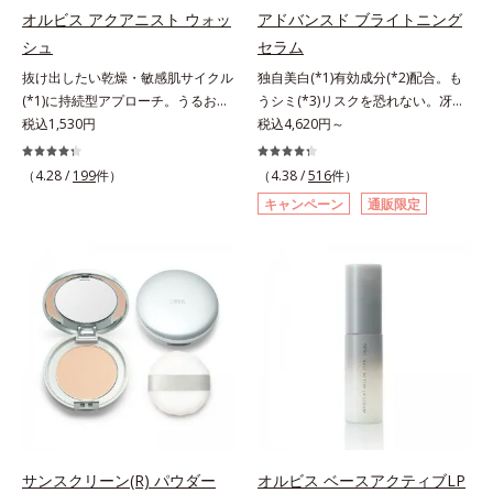
指します。無油分・無着色・無香
指します。無油分・無着色・無香
オルビス アクアニスト ウォッ
アドバンスド ブライトニング
料・アルコールフリー・界面活性剤
料・アルコールフリー・界面活性剤
シュ
セラム
不使用(*5)・パラベンフリー、6つ
不使用(*5)・パラベンフリー、6つ
抜け出したい乾燥・敏感肌サイクル
独自美白(*1)有効成分(*2)配合。も
のフリー処方で徹底的に肌に寄り添
のフリー処方で徹底的に肌に寄り添
(*1)に持続型アプローチ。うるおい
うシミ(*3)リスクを恐れない。冴え
います。*1 乾燥と敏感をくり返す
います。*1 乾燥と敏感をくり返す
を追求した敏感肌用保湿スキンケア
税込1,530円
わたる透明美肌(*4)へ。先端肌科学
税込4,620円～
こと*2 敏感肌対象連用テスト済
こと*2 敏感肌対象連用テスト済
(*2)。うるおいを逃し、刺激を受け
が導く、透明感あふれる輝き(*4)
（すべての方のお肌に合うというこ
（すべての方のお肌に合うというこ
やすい角層の“乾燥敏感スランプ
へ。今の自分の肌も未来の肌もあき
とではありません）*3 乾燥して敏
（4.28 /
199
件）
とではありません）*3 乾燥して敏
（4.38 /
516
件）
(*3)”に悩む敏感な肌へ。創業時から
らめない、自分史上最高の冴えわた
感に感じやすい状態のこと*4 発酵
感に感じやすい状態のこと*4 発酵
キャンペーン
通販限定
のうるおい研究により完成した、待
る透明美肌(*4)を目指すには、美肌
アミノ酸（ポリグルタミン酸）配合
アミノ酸（ポリグルタミン酸）配合
望の敏感肌用保湿スキンケアライン
の阻害要因となるうるおい不足やシ
＝乾燥を防ぎ、うるおいに満ちた肌
＝乾燥を防ぎ、うるおいに満ちた肌
「オルビス アクアニスト」。乾燥
ミを予防するお手入れを続けること
へ導く保湿成分、植物由来アミノ酸
へ導く保湿成分、植物由来アミノ酸
敏感スランプの原因にアプローチす
が大切だと考えました。そこで、ポ
（エルゴチオネイン）配合＝肌を整
（エルゴチオネイン）配合＝肌を整
る持続型トリプルアミノ酸(*4)を配
ーラ・オルビスグループ独自の美白
え、すこやかに保つ保湿成分、微生
え、すこやかに保つ保湿成分、微生
合。もともと体内にあるアミノ酸は
(*1)有効成分「m-ピクセノール（デ
物由来アミノ酸（エクトイン）配合
物由来アミノ酸（エクトイン）配合
異物として排出されにくく、肌にと
クスパンテノールW）」を配合。シ
＝乱れた角層にうるおいを与え、肌
＝乱れた角層にうるおいを与え、肌
どまってうるおいを蓄えてくれま
ミの原因になると考えられる“メラ
荒れを防ぐ保湿成分*5 ウォッシュ
荒れを防ぐ保湿成分*5 ウォッシュ
す。刺激を受けやすくなった角層を
ニンの塊”を居座らせない(*1)、粉砕
を除くLM＝さっぱり高保湿タイプ
を除くLM＝さっぱり高保湿タイプ
うるおいで満たし、脱・敏感肌を目
と排出サポート(*5)の2ステップで
（脂性肌～普通肌）RM＝しっとり
（脂性肌～普通肌）RM＝しっとり
指します。無油分・無着色・無香
メラニンの蓄積を抑え、シミ・ソバ
高保湿タイプ（普通肌～超乾性肌）
高保湿タイプ（普通肌～超乾性肌）
料・アルコールフリー・パラベンフ
カスを防ぎます。さらに、「アルテ
サンスクリーン(R) パウダー
オルビス ベースアクティブLP