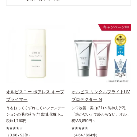
オルビスユー ポアレス キープ
オルビス リンクルブライトUV
プライマー
プロテクター N
うるおってくずれにくいファンデー
シワ改善・美白(*1) × 防御力(*2)。
ションの毛穴落ち(*1)防止化粧下
「焼かない」で終わらない、オルビ
地。ファンデーションの毛穴落ち
税込1,760円
ス最高峰(*3)日焼け止め。シワ改
税込3,850円～
(*1)防止化粧下地です。毛穴
善・美白(*1) × 防御力(*2)「焼かな
1/10000サイズのマイクロカバー成
い」で終わらないオルビス最高峰
（3.96 /
93
件）
（4.64 /
864
件）