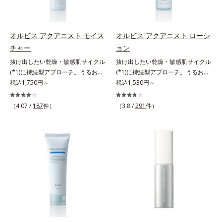
アの最後にプラスすることで乾燥に
肌悩みをカバーする粉体*2 角層ま
0秒。なじませてすぐに洗い流す手
よる小ジワを目立たなくし、ハリ感
で*3 肌のキメを整え、粉体を密着
軽さで、毛先までするんっとまとま
みなぎる目元を目指します。*1 レ
させる設計のこと
る、まるでサロン帰りのようなうる
チノール配合＝保湿成分*2 パルミ
オルビス アクアニスト モイス
オルビス アクアニスト ローシ
おうツヤ髪を叶えます。*1 毛髪補
トイルトリペプチド－5配合＝保湿
チャー
ョン
修成分（イソステアリン酸、イソス
成分*3 ラウロイルグルタミン酸ジ
抜け出したい乾燥・敏感肌サイクル
抜け出したい乾燥・敏感肌サイクル
テアロイル加水分解コラーゲン、イ
（フィトステリル/オクチルドデシ
(*1)に持続型アプローチ。うるおい
(*1)に持続型アプローチ。うるおい
ソステアロイル加水分解シルク、ス
ル）配合＝保湿成分*4 角層まで
を追求した敏感肌用保湿スキンケア
税込1,750円～
を追求した敏感肌用保湿スキンケア
税込1,530円～
フィンゴ糖脂質、トコフェロール、
(*2)。うるおいを逃し、刺激を受け
(*2)。うるおいを逃し、刺激を受け
グリセリン、糖脂質、BG、イソス
やすい角層の“乾燥敏感スランプ
やすい角層の“乾燥敏感スランプ
テアリン酸、イソステアロイル加水
（4.07 /
187
件）
（3.8 /
291
件）
(*3)”に悩む敏感な肌へ。創業時から
(*3)”に悩む敏感な肌へ。創業時から
分解コラーゲン、イソステアロイル
のうるおい研究により完成した、待
のうるおい研究により完成した、待
加水分解シルク、スフィンゴ糖脂
望の敏感肌用保湿スキンケアライン
望の敏感肌用保湿スキンケアライン
質、トコフェロール、グリセリン、
「オルビス アクアニスト」。乾燥
「オルビス アクアニスト」。乾燥
ヒアルロン酸ヒドロキシプロピルト
敏感スランプの原因にアプローチす
敏感スランプの原因にアプローチす
リモニウム、フェノキシエタノー
る持続型トリプルアミノ酸(*4)を配
る持続型トリプルアミノ酸(*4)を配
ル）*2 髪の乾燥、乾燥によるパサ
合。もともと体内にあるアミノ酸は
合。もともと体内にあるアミノ酸は
つき*3 毛髪にうるおい、ハリを与
異物として排出されにくく、肌にと
異物として排出されにくく、肌にと
えること
どまってうるおいを蓄えてくれま
どまってうるおいを蓄えてくれま
す。刺激を受けやすくなった角層を
す。刺激を受けやすくなった角層を
うるおいで満たし、脱・敏感肌を目
うるおいで満たし、脱・敏感肌を目