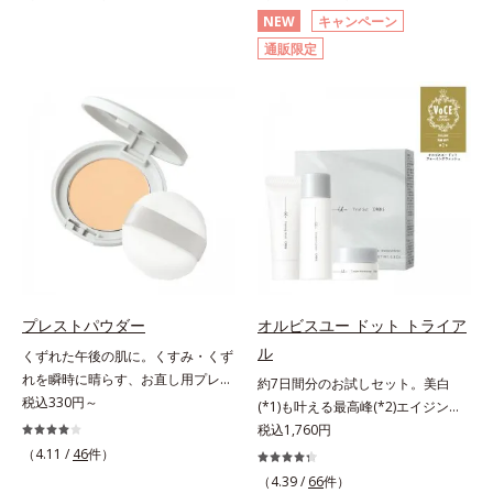
分(*2)が毛穴をカバー。毛穴をフラ
(*3)顔用日焼け止めです。ポーラ化
NEW
キャンペーン
ットに整えてつるんとなめらかに。
成の独自研究による、紫外線に反応
通販限定
ファンデが毛穴に落ちる隙をつくら
して強固な膜を形成する技術「瞬間
ず、メイクのりがUPします。水分
オートディフェンステクノロジー
と皮脂のバランスを整え、乾燥＆ベ
(*4)」を搭載。紫外線を浴びた膜が
タつきレスに。さらに毛穴周りの肌
厚く強靭に進化することで、紫外線
にうるおいを与え、キュッと引き締
が強い環境でも汗やくずれから肌を
め＆ハリ感をUPさせます。また皮
守り、美容成分(*5)の浸透を促進
脂を感知するとギュッと固まる膜を
(*6)します。有効成分「ナイアシン
採用。ファンデーションのくずれや
アミド」配合。真皮のコラーゲン産
毛穴落ちを防ぎ、キレイが長持ちし
生を促進し今あるシワを改善。メラ
ます。軽やかにのびるリキッドが肌
ニンの受け渡しを抑制することで、
にほわっとべールをかけて、肌キメ
未来のシミ・ソバカスも予防しま
がふっくら整うかのよう(*3)。つっ
す。今あるシワも未来のシミにもア
プレストパウダー
オルビスユー ドット トライア
ぱらないここちよい密着感で、さま
プローチ。保湿成分が日中の肌にも
ル
くずれた午後の肌に。くすみ・くず
ざまなタイプのファンデと併用でき
うるおいを与え、明るくなめらかな
れを瞬時に晴らす、お直し用プレス
ます。毛穴が気になる箇所への部分
肌へ導きます。さらに落ちにくくす
約7日間分のお試しセット。美白
トパウダー。くすみ・くずれを瞬時
税込330円～
使いもOK。*1 ファンデーションが
るとキシキシし、塗りごこちを優先
(*1)も叶える最高峰(*2)エイジング
に晴らす、お直し用のプレストパウ
くずれて毛穴に落ちること*2 酸化
すると膜がくずれやすくなる日焼け
ケア(*3)。ハリも透明感(*4)も結果
税込1,760円
ダーです。朝のメイクから時間が経
チタン配合＝カバー力向上成分*3
止めのジレンマを解消すべく試作を
主義。年齢サイン(*5)の因子に着目
（4.11 /
46
件）
った肌は、どんよりくすんだ肌曇り
メイク効果による
重ね、落ちにくくのびのよいみずみ
した肌科学エイジングケア(*3)シリ
（4.39 /
66
件）