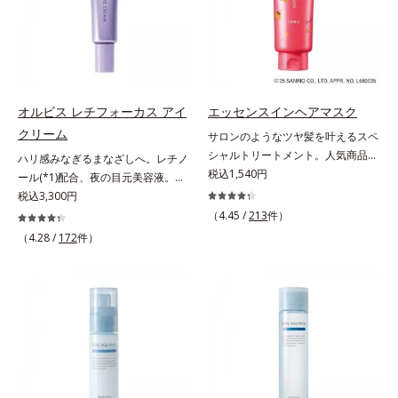
てください。各商品の詳しい情報は
いくお悩みを自然に隠しつつも、ま
け止め・化粧下地・カラーコントロ
商品ページをご覧ください。・
るで“素肌美人”に見える仕上がりを
ール・コンシーラー・パウダー・フ
BEAUTY夏祭りは、こちら
叶えるのは、微細で均一なカバー粉
ァンデーションの7役を兼ねる多機
体(*1)が大きさの異なる毛穴にも隙
能BB。慌ただしい朝でもパパッと
なくフィットするから。粉体の表面
塗るだけで、厚塗り感のない、自然
にダマ防止の特殊コーティングを施
なツヤめきのある美肌に整えます。
オルビス レチフォーカス アイ
エッセンスインヘアマスク
すことで、カバー粉体は薄く・均一
*1 年齢を重ねた肌*2 オルビス内BB
クリーム
サロンのようなツヤ髪を叶えるスペ
に凹凸へフィット。毛穴や色ムラを
クリームのカバー力
シャルトリートメント。人気商品
ハリ感みなぎるまなざしへ。レチノ
カバーしながら自然な仕上がりを叶
「エッセンスインヘアミルク」と同
税込1,540円
ール(*1)配合、夜の目元美容液。オ
えます。また、ファンデーションを
じシリーズの、お風呂で美しいツヤ
ルビスの目元技術を結集し、ハリ感
税込3,300円
つけている間に保湿成分が肌へ浸透
髪を叶えるスペシャルヘアマスクで
みなぎるまなざしへ。レチノール
(*2)するスキンコンディショニング
（4.45 /
213
件）
す。シャンプー後のまっさらな髪の
(*1)配合の目元美容液です。目元悩
セラム設計(*3)を採用。肌に触れた
（4.28 /
172
件）
内部の通り道を押し広げて、毛髪補
みをマルチにケアするレチノール
瞬間、保湿成分が浸透しうるおいを
修成分(*1)が髪の内部まで浸透。さ
と、ハリ感をサポートするペプチド
与えます。キメを整え、磨かれたよ
らに毛髪保護成分がダメージを受け
(*2)の2種の成分が深いうるおいを
うな透明感とツヤを生み出すこと
ている部位に吸着して、キューティ
与え、湧き上がるようなハリ感を呼
で、“つるん”とした光のヴェールを
クル表面をリペア。髪の内外にアプ
び覚まします。ハリ膜がのび広が
まとったような仕上がりに。*1 ス
ローチして、乾燥などの外的刺激か
り、肌表面にピン！としたハリ感を
キンフィットカラー成分（酸化チタ
ら守り抜き、ダメージ(*2)を立て直
与え、さらに疑似セラミド(*3)が角
ン、酸化鉄、ステアロイルグルタミ
し(*3)ます。お風呂でシャンプー後
層の隙間に浸透(*4)。夜のスキンケ
ン酸2Na）配合＝自然な仕上がりで
に適量を髪になじませ、置き時間は