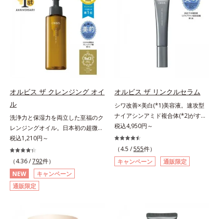
荒れを予防しながらうるおいに満ち
レ・テカリをブロック。素肌にピタ
ター N各商品の詳しい情報は商品ペ
リと透明感を。効果的なシナジー設
た美しい肌へと導きます。ポーラ・
ッと密着する設計で、くずれにくい
ージをご覧ください。・BEAUTY夏
計で、あなたのエイジングケアを応
オルビスグループ独自の肌荒れ防止
サラサラ肌をキープします。さらに
祭りは、こちら
援します。*1 メラニンの生成を抑
有効成分として、「DF-パンテノー
くすみ補正パウダー(*3)配合で、皮
え、シミ・ソバカスを防ぐ（ウォッ
ル(*3)」を国内唯一(*4)、高濃度で
脂や汗に濡れてもくすみにくく。2
シュ除く）*2 オルビス内スキンケ
配合。角層のバリア機能にアプロー
種のパウダー(*4)がベールをまとう
アシリーズの保湿力*3 年齢に応じ
チして肌荒れを防ぎ、肌不調にゆら
ように肌のノイズをふわっとカバー
たお手入れのこと*4 うるおいによ
がない肌を叶えます。そして、独自
し、厚塗り感を軽減。粉っぽさを感
る*5 乾燥、ハリ・ツヤのなさ
研究に基づいたアプローチ成分
じさせない、軽やかな美肌に整えま
オルビス ザ クレンジング オイ
オルビス ザ リンクルセラム
*6 乾燥による*7 保湿成分*8
「MCアクティベーター(*5)」。肌
す。SPF30・PA+++で日中の紫外線
ロニセラカエルレア果汁、ノバラエ
ル
シワ改善×美白(*1)美容液。速攻型
のうるおいを引き出し・高めて、ハ
もしっかりカットします。※外観色
キス配合＝うるおいを与えハリと透
ナイアシンアミド複合体(*2)がすば
洗浄力と保湿力を両立した至福のク
リ感あふれる肌へと導きます。うる
や肌に塗布した直後の色が濃く見え
明感に満ちた肌へ導く保湿成分*9
やく浸透(*3)。ピンと、パッと。大
税込4,950円～
レンジングオイル。日本初の超微粒
おいに満ちたゆらがない肌をご体感
ますが、肌になじんだ後の色みは他
メマツヨイグサ抽出液、スイカズラ
人の肌にハリ感を。シワ改善×美白
子技術(*1)が毛穴奥の微細な汚れに
税込1,210円～
いただくために設計された3ステッ
のファンデーションと同等です。*1
エキス配合＝角層のすみずみまで水
(*1)美容液。ポーラ化成 研究所の独
アプローチ。圧倒的な洗浄力と毛穴
プで、いつも力強く美しくあり続け
（4.5 /
555
件）
炭酸Ca配合＝化粧持ち向上粉体*2
分・油分を保ち、ハリ・ツヤを与え
自研究で見出した、速攻型ナイアシ
悩みに着目したクレンジングオイル
るあなたを応援します。*1 肌にう
（4.36 /
792
件）
（HDI/トリメチロールヘキシルラク
キャンペーン
通販限定
る保湿成分*10 気持ちのことアレ
ンアミド複合体(*2)と浸透サポート
です。日本初・超微粒子技術(*1)
るおいが満ち、維持されている状態
トン）クロスポリマー、メタクリル
NEW
キャンペーン
ルギーテスト済＝全ての方にアレル
成分(*4)を配合。シワ改善・美白の
で、さっと塗り広げるだけで濃いメ
*2 年齢に応じたお手入れのこと
酸メチルクロスポリマー配合＝化粧
ギーが起こらないということではあ
通販限定
有効成分「ナイアシンアミド」の浸
イクはもちろん毛穴悩みも取り去
*3 デクスパンテノールW*4
持ち向上成分*3 合成フルオロフロ
りません。
透スピードがアップ(*5)し、浸透し
り、一瞬で気持ちのいい素肌へ。ス
2022年5月 Mintel社データベース及
ゴパイト*4 密着カバーパウダー
にくい大人肌の深く(*3)まで素早く
キンケア0番目に、かつてないクレ
び先行技術調査による当社調べ*5
EX（アルミナ、ヒアルロン酸
届けます。真皮のコラーゲン産生を