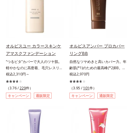
み、厚塗り感なくピタッと密着しま
キシジグリコール（保湿）＜使用量
くる技術が日本初（2024年12月時
ですが、オルビス ミスターは少な
す。毛穴、シミ、くすみ、凹凸、色
目安＞パール1粒程度＜ご使用ステ
点、J－GLOBALによる自社調べ）
いオイル(*1)でも多くのUVカット成
ムラなどの大人の肌悩みをポンポン
ップ＞洗顔料 ⇒ 化粧水 ⇒ ザ リン
*2 オルビス内でかつてないオイル
分を抱え込む技術を採用しました。
するだけで簡単にカバーし、まるで
クルセラム ⇒ 保湿液＜1商品あたり
クレンジングのこと*3 ポーラ化成
さらに皮脂吸着パウダー(*2)も配
素肌そのものが美しくなったよう
の使用回数＞通常サイズ：約90回
独自の（Ｃ１２－２０）アルキルグ
合。ベタつきにくいみずみずしい使
な、うるツヤ美肌を演出します。*
（1.5ヵ月程度）ラージサイズ：約
ルコシド（保湿）で形成するミセル
用感で、塗ることでスキンケア後の
ラウロイルリシン配合＝肌なじみを
180回（3ヵ月程度）各商品の詳し
*4 炭酸ジカプリリル*5 乾燥や汚れ
ようなサラサラ肌が続きます。大人
良くする仕上がり向上粉体
オルビスユー カラースキンケ
オルビスアンバー プロカバー
い情報は商品ページをご覧くださ
による*6 キメの乱れによる＜使用
男性の悩み、シミ(*3)とテカリ(*4)
アマスクファンデーション
リングBB
い。・BEAUTY夏祭りは、こちら
量目安＞適量＜使用ステップ＞オル
の両方に応えるアイテムです。*1
ビス ザ クレンジング オイル ⇒
“つるピタ”カバーで大人のツヤ肌。
自然なツヤめきと高いカバー力。年
自社比較*2 アクリレーツコポリマ
洗顔料 ⇒ 化粧水 ⇒ 保湿液
軽やかなのに高密着、毛穴レスリキ
齢肌(*1)のための最高峰(*2)BB。年
ー配合＝化粧持ち向上成分*3 日焼
※W洗顔が必要です＜使用方法＞1.
ッドファンデ。みずみずしく、とけ
税込2,310円～
齢肌(*1)のための最高峰(*2)BBクリ
税込2,970円
けによるシミ予防*4 皮脂吸着によ
適量（2プッシュ程度）をとり、手
込むように密着カバー毛穴レスでな
ームです。肌のアラを光でふわりと
るテカリ防止
のひら全体にさっと広げます。2.肌
めらかな質感美へ導く、リキッドフ
とばし、くすみや凹凸も軽やかにカ
（3.76 /
229
件）
（3.95 /
101
件）
の上で軽くらせんを描くように、メ
ァンデーション「カバーはしたいけ
バー。さらに厚みのあるテクスチャ
キャンペーン
通販限定
キャンペーン
通販限定
イクとよくなじませます。※落ちに
ど厚塗り感はイヤ」「素肌がもとも
ーが均一にのび広がり、しっかりカ
くいメイクを落とす際は、乾いた手
とキレイな人だと思われたい」そん
バーしながらも自然な仕上がりで
にとり、メイクとしっかりなじませ
なお客様の声から誕生した、軽やか
す。年齢肌による黄ぐすみや血色の
てください。3.メイクとなじんだ
なのにピタッと密着し、肌悩み
悪さに対応した色設計で、白浮きせ
ら、水またはぬるま湯でよく洗い流
を“つるん”と隠すリキッドファンデ
ずパッと明るい印象を叶えます。こ
します。4.その後、洗顔料で洗顔し
ーションです。年齢とともに増えて
れ1本で、日中美容クリーム・日焼