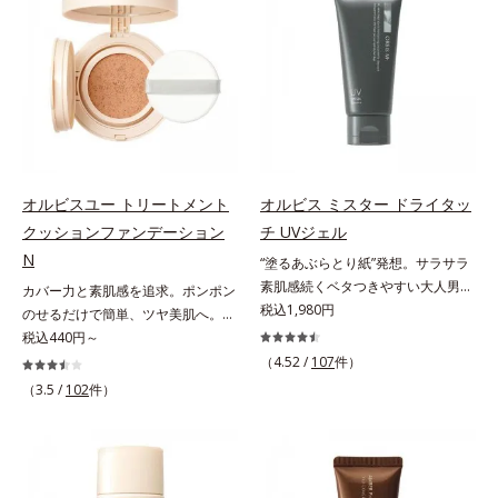
ンジング(*2)をご用意しました。ポ
オトギリソウエキス配合＝肌にうる
Na）、密着エアリーパウダー
促進し、年齢とともに刻まれる深い
ーラ化成は独自の先端研究により、
おいを与え、うるおいに満ちたハリ
EX（ポリアスパラギン酸Na、マイ
悩みのシワを改善しながら、過剰な
ナノバブルよりも小さい超微粒子
ツヤ肌へ導く保湿成分アレルギーテ
カ）配合＝仕上がり向上成分
メラニン生成を防ぎ未来のシミ・ソ
(*3)をクレンジングに搭載すること
スト済＝全ての方にアレルギーが起
バカスを予防します。さらに独自研
に成功。毛穴よりはるかに小さい超
こらないということではありませ
究に基づいた浸透型ハリ保湿成分
微粒子とオイルが肌と汚れの間に入
ん。
(*6)で大人肌にハリ感をプラス。す
り込み、小さくばらけて肌表面にう
るっと伸び広がるテクスチャー
るおいベールを形成。これにより、
で、"顔全体にご使用いただける設
洗い流した瞬間に汚れが肌に再付着
オルビスユー トリートメント
オルビス ミスター ドライタッ
計"。見えているシワはもちろん、
することを防止し、細かい毛穴汚れ
クッションファンデーション
チ UVジェル
自分では気づきにくい死角のシワの
をごっそりするん！角栓溶解オイル
改善にも効果を発揮します。*1 メ
N
(*4)が詰まりや黒ずみも溶かして、
“塗るあぶらとり紙”発想。サラサラ
ラニンの生成を抑え、シミ・ソバカ
毛穴の目立ちにくいすべすべ肌に洗
素肌感続くベタつきやすい大人男性
カバー力と素肌感を追求。ポンポン
スを防ぐ*2 ナイアシンアミド（有
い上げます。大人肌のためのくすみ
肌のための日焼け止めジェル。メン
税込1,980円
のせるだけで簡単、ツヤ美肌へ。カ
効成分）、水添大豆リン脂質、フィ
(*5)を晴らすアプローチによって圧
ズブランド「オルビス ミスター」
バー力と素肌感を両立する、簡単ツ
税込440円～
トステロール、水（基剤）、
巻の洗浄力と保湿力を叶え、毛穴目
の日焼け止めです。SPF50+・
ヤ美肌クッションファンデーション
（4.52 /
107
件）
BG（保湿）*3 角層まで*4 K石けん
立ち(*6)や乾燥によるくすみをケア
PA++++で紫外線からしっかりガー
です。多方向へ光を拡散し、高いソ
（3.5 /
102
件）
素地、ホホバアルコール、トリステ
し、毎日のメイクが楽しくなる晴れ
ド。顔にもからだにも使え、クレン
フトフォーカス効果で毛穴や色ムラ
アリン酸デカグリセリル（基剤）*5
やかな肌に導きます。*1 ポーラ化
ジングは不要。通勤にも長時間のレ
をふわりとカバーします。さらに肌
角層の範囲内における自社従来品処
成独自の（Ｃ１２－２０）アルキル
ジャーにも、毎日手軽にお使いいた
との親和性が高いアミノ酸系パウダ
方との比較*6 ドクダミエキス、シ
グルコシド（保湿）で形成するミセ
だけます。高いUVカット力を持つ
ー(*)を配合。みずみずしく肌になじ
クロヘキサンジカルボン酸ビスエト
ルから、汚れをはね返す水の膜をつ
アイテムは本来多くのオイルが必要