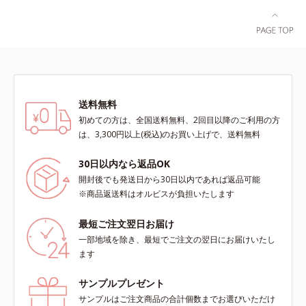
ラ肌が長時間続きます。パウダータ
実感できる、しっとり整った肌状態
イプながら、SPF50+・PA++++。パ
へ。化粧水前に2プッシュ使うだけ
ウダーならではの軽いつけごこち
で、うるおいのすき間にぐんぐん入
で、日焼け止めが苦手な方にもおす
り込み、うるおいで満ち満ちたハリ
すめです。水や汗に強いスーパーウ
のある美肌へと整えます。*1 クチ
ォータープルーフ(*4)だから、レジ
ナシ果実エキス、ハトムギ種子エキ
ャーにも大活躍してくれます。*1
ス、ユズ果実エキス、水添レシチ
送料無料
シリカ、セルロース、窒化ホウ素配
ン、フィトステロールズ、（Ｃ１２
初めての方は、全国送料無料、2回目以降のご利用の方
合＝セミマット肌を叶える球状と板
－２０）アルキルグルコシドの組み
は、3,300円以上(税込)のお買い上げで、送料無料
状の粉体*2 シリカ6種類、セルロー
合わせが初（2023年4月 Mintel社デ
ス*3 シリカ配合＝皮脂を吸着する
ータベースによる当社調べ）*2 う
30日以内なら返品OK
粉体*4 化粧持ち性能
るおい不足など*3 お手入れのファ
開封後でも発送日から30日以内であれば返品可能
ーストステップのこと*4 細胞間脂
※商品返送料はオルビスが負担いたします
質に類似した構造*5 保湿成分
最短ご注文翌日お届け
一部地域を除き、最短でご注文の翌日にお届けいたし
ます
サンプルプレゼント
サンプルはご注文商品の合計個数までお選びいただけ