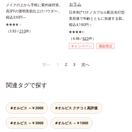
リーで、徹底的に肌に寄り添いま
アネスレ(*6)」を配合し、うるおい
セラム
メイクの上から手軽に紫外線対策。
す。*1 乾燥と敏感をくり返すこと
に満ちた自分本来の澄み渡るような
高SPFの透明美肌仕上げパウダー。
日本初(*1)ナノカプセル配合先行型
*2 敏感肌対象連用テスト済（すべ
透明感を目指します。手に取った
メイクの上から手を汚さずに紫外線
税込330円～
美容液で年齢とともに加速する肌悩
ての方のお肌に合うということでは
時、なじませた時、後肌、と3段階
対策ができるUVカットパウダーで
み(*2)にブレーキを。スキンケアの
税込4,180円～
ありません）*3 乾燥して敏感に感
に変化するテクスチャーは、肌にす
す。“素肌のようななめらかな軽
打ち止め感に。年齢とともに加速す
じやすい状態のこと*4 発酵アミノ
（3.83 /
210
件）
ばやくなじみ、毎日の美白ケアを楽
さ”と“高いUVカット効果”の両立を
る肌悩み(*2)にブレーキをかけ、化
酸（ポリグルタミン酸）配合＝乾燥
しくする使いごこちを叶えました。
（4.48 /
623
件）
叶えました。持ち運びしやすいプレ
粧水前の土台(*3)づくりで、うるお
を防ぎ、うるおいに満ちた肌へ導く
*1 メラニンの蓄積を抑え、シミ・
キャンペーン
通販限定
ストタイプ。外出先でも、メイクの
いに満ち満ちた内側から弾むような
保湿成分、植物由来アミノ酸（エル
ソバカスを防ぐ*2 デクスパンテノ
上からササッとUVカットとお直し
ハリ肌へ。化粧水は二度塗りしない
ゴチオネイン）配合＝肌を整え、す
ールW*3 これからできるシミのこ
が同時にできるお役立ちアイテムで
と不安…。いろいろケアしているの
こやかに保つ保湿成分、微生物由来
と*4 うるおいによる透明感のある
前へ
1
2
3
次へ
す。毛穴や色ムラをカバーしながら
に、あと一歩肌悩みが晴れない…。
アミノ酸（エクトイン）配合＝乱れ
肌*5 ターンオーバーを促進して、
も、素肌のような透明美肌を叶える
そんな大人の肌悩みにアプローチす
た角層にうるおいを与え、肌荒れを
メラニンの塊を微細化すること*6
秘密は「スムースヴェールパウダー
る先行型美容液です。日本初(*1)、
防ぐ保湿成分
アルテアエキス配合＝保湿成分各商
関連タグで探す
(*1)」にあります。7種の球状粉体
毛穴約1/1000ナノサイズの極小カ
品の詳しい情報は商品ページをご覧
(*2)が凹凸を埋めて、肌に薄いヴェ
プセルの表面は肌になじみやすい構
ください。・BEAUTY夏祭りは、こ
ールをかけるようにカバー。さらに
造(*4)。内包した美容成分(*5)の浸
ちら
板状粉体が光を反射して、すっぴん
透をサポートし、角層すみずみをう
#オルビス ～￥2000
#オルビス クチコミ高評価
肌のようなナチュラルなツヤ感を演
るおいで満たします。さらに“うる
出します。また、皮脂を吸着する
おいの通り道”を作って化粧水のな
「あぶらとりパウダー(*3)」を配合
#オルビス ～￥3000
#オルビス ～￥1000
じみ感をUP。化粧水前に使うこと
し、くずれ＆テカリを防いでサラサ
で、普段の化粧水の手ごたえをより