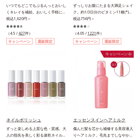
香りと爽やかな甘味が楽しめる「ピ
ルパウダー」を採用しました。肌の
いつでもどこでもぷるんっとおいし
ずっしりお腹にたまる大満足シェイ
ーチ風味」の3種のフレーバーをご
上で転がりやすく、ひと塗りでふわ
くキレイを補給。おいしく手軽にキ
ク。約1/3日分のビタミン11種(*)・
用意。その日の気分に合わせてチョ
っとのび広がります。
レイをチャージ！ おやつ感覚でハ
税込1,620円～
鉄分・食物繊維配合でダイエットと
税込756円～
イスできるから、より飽きにくく、
リと弾力のある毎日に欠かせない人
美容をしっかりサポート。食事とお
水なしで飲めるから、毎日手軽にお
気のコラーゲンを補給できる、ステ
きかえるだけで簡単にカロリーを抑
いしく続けられます。*1 販売商品
（4.5 /
427
件）
（4.05 /
1221
件）
ィック型ゼリーです。吸収が早い、
えつつ、果実のいいところをまるご
として。*2 許可表示：本品に含ま
キャンペーン
通販限定
キャンペーン
通販限定
分子の小さなコラーゲンが1袋にた
と使って栄養バランスUP。食物繊
れる米胚芽由来のグルコシルセラミ
っぷり1,000mg！さらにたった1g
維やビタミン、鉄分などの不足しが
ドは、肌の水分を逃しにくくするた
で約6リットルもの保水力をもつと
ちな栄養素をチャージして、健康的
め、肌の乾燥が気になる方に適して
言われるヒアルロン酸に、ビタミン
なダイエットを後押しします。さら
います。
B6も加えました。コラーゲン特有
に牛乳以外に、豆乳やヨーグルトに
の香りや味をできるだけカットし
も混ぜることができ、気分や摂りた
た、まるでフルーツゼリーのように
い栄養、空腹具合に合わせて食べ方
みずみずしいゼリーです。個包装の
のアレンジは自由自在！自然な果実
スティックタイプだから、いつでも
の味を活かした美味しさで、ハッピ
どこでも片手でおいしくコラーゲン
ーなダイエットを目指します。* ビ
をチャージできます。年齢と共に気
タミンA、B1、B2、B6、B12、C、
になる悩みも、おやつやデザート時
D、E、ナイアシン、パントテン
ネイルポリッシュ
エッセンスインヘアミルク
にぷるんっと食べて解消を目指しま
酸、葉酸各商品の詳しい情報は商品
ずっと楽しめる上質な色・質感。大
傷んだ髪を芯から補修する美容液入
しょう。脂肪分ゼロ＆1袋20kcal
ページをご覧ください。・BEAUTY
人の指先を美しく彩る速乾ネイルカ
りヘアミルク。毛先までしなやかな
で、ダイエット中でも安心です。各
夏祭りは、こちら