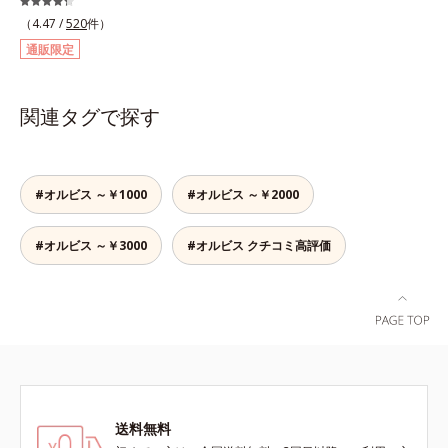
成分の働きで、臭いをカバー。レモ
ラス葉/茎エキス、マンダリンオレ
かりケアで、うるおい健康美髪をず
（4.47 /
520
件）
ンとミントが香るさわやかな息が続
ンジ果皮エキス、センチフォリアバ
っとキープします。*1 ダイズステ
通販限定
きます。
ラ花エキス、セイヨウミザクラ果実
ロール配合＝毛髪補修成分*2 ジエ
エキス、ブドウ葉エキス、カミツレ
チルヘキサン酸ネオペンチルグリコ
花エキス（すべて保湿成分）
ール、ネオペンタン酸イソデシル配
関連タグで探す
合＝保水効果の高い毛髪保護成分各
商品の詳しい情報は商品ページをご
覧ください。・BEAUTY夏祭りは、
こちら・エッセンスインヘアオイル
#オルビス ～￥1000
#オルビス ～￥2000
は、こちら
#オルビス ～￥3000
#オルビス クチコミ高評価
送料無料