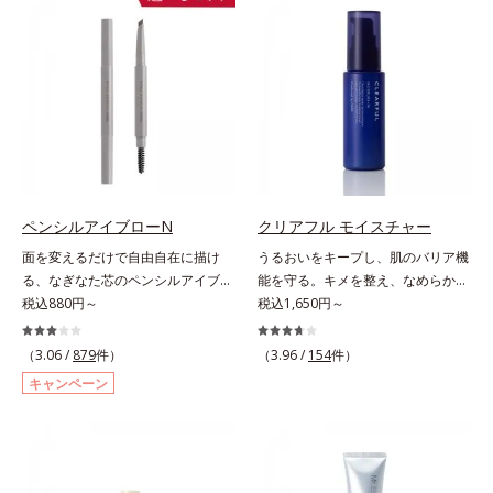
処するのではなく、肌で起きている
(*2)ツヤ肌”へと整える夜用ジェルパ
ことの根本原因に着目。加齢ととも
ックです。ぷるぷるジェルを肌にの
に現れる年齢サインについて研究を
せると、シートマスクのようにピタ
進めたところ、弾力感のない状態で
ッと密着。水ハリ膜が肌のうるおい
ある「ハリのなさ」や、くすみ(*6)
をキープしながら、やわらかさをア
などが現れている状態である「透明
ップ。美白(*1)と保湿の両方にアプ
感のなさ」が、大人の肌印象に大き
ローチする「トラネキサム酸-
な影響を与えていることがわかりま
SG(*3)」、肌荒れや日焼けによる肌
した。そこでオルビスユー ドット
のほてりを予防する「グリチルリチ
シリーズは美容成分(*7)として
ン酸ジカリウム(*4)」など、たっぷ
ペンシルアイブローN
クリアフル モイスチャー
「G.D.F.アクティベーター(*8)」を
りの保湿成分が浸透しやすい肌環境
面を変えるだけで自由自在に描け
うるおいをキープし、肌のバリア機
配合。そして、従来から配合してい
を叶えます。はじめはピタッと密着
る、なぎなた芯のペンシルアイブロ
能を守る。キメを整え、なめらかな
る美白(*1)有効成分「トラネキサム
するテクスチャーは、肌になじむご
ー。角度を変えるだけで自由自在に
税込880円～
肌にするニキビ対策保湿液。「ニキ
税込1,650円～
酸」を配合しました。さらに、シリ
とにもっちり質感に、最後はなめら
描けるペンシルアイブローです。な
ビをくり返してしまう」「毛穴目立
ーズ共通の美容成分「GLルートブ
かな水膜へと3変化。普段の保湿液
ぎなた芯だから、接地面を変えるだ
ちが気になる」「マスク生活であご
ースター(*9)」を配合することで、
（3.06 /
879
件）
をこのジェルにおきかえて塗って眠
（3.96 /
154
件）
けで太い線から細い線まで、テクニ
や口まわりのニキビが気になる」と
肌のふっくら感や透明感を叶えま
るだけで、うるおいながらもベタつ
キャンペーン
ックいらずで簡単に。スムースライ
いうお悩みに。くり返しニキビの根
す。美白ケアしながら多角的なエイ
かず、透明感のあるうるぷる肌へと
ン成分(*)配合で、毛の1本1本まで
本原因「肌のバリア機能の低下」
ジングケアが叶うシリーズに。3ス
リカバリーします。*1 メラニンの
軽やかに描けます。ペンシルの後ろ
と、肌悩み「毛穴の目立ち」の両方
テップで上向き(*10)のハリと透明
生成を抑え、シミ・ソバカスを防ぐ
にはスクリューブラシが付いている
にWでアプローチする、薬用ニキビ
感を。効果的なシナジー設計で、あ
*2 美白（メラニンの生成を抑え、
ので、毛流れを整えたり、色をなじ
対策スキンケアシリーズです。5種