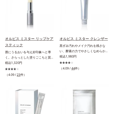
なたのエイジングケアを応援しま
シミ・ソバカスを防ぐ）と保湿のこ
ませたり、ラインをぼかしたりと大
の和漢植物由来成分とコラーゲンが
す。*1 メラニンの生成を抑え、シ
と*3 明るく澄んだ肌を目指す保湿
活躍。これ1本で完成度の高い、ふ
肌をいたわりながらうるおいを与
ミ・ソバカスを防ぐ（ウォッシュを
成分と、メラニンの生成を抑え、シ
んわり眉に仕上がります。※中身を
え、バリア機能を維持。ニキビがで
除く）*2 オルビス内スキンケアシ
ミ・ソバカスを防ぐ美白有効成分を
取り替えられるリフィルをご用意し
きにくい肌を目指します。さらにビ
リーズの保湿力*3 年齢に応じたお
組み合わせた複合成分*4 グリチル
ています。* ダイマージリノール酸
タミンC誘導体をはじめとした5種
手入れのこと*4 うるおいによる
リチン酸2K各商品の詳しい情報は商
ダイマージレイルビス（ベヘニル/
の整肌成分(*1)から成る「ナノVCシ
*5 乾燥、ハリ・ツヤのなさ*6
品ページをご覧ください。・
イソステアリル/フィトステリル）
ョットカプセル」を配合。カプセル
乾燥による*7 保湿成分*8 ロニ
BEAUTY夏祭りは、こちら
オルビス ミスター リップケア
オルビス ミスター クレンザー
配合＝感触向上成分
が浸透してから成分を放出する特殊
セラカエルレア果汁、ノバラエキス
スティック
黒ずみ汚れやメイク汚れを残さな
技術によって、高い浸透力(*2)と安
配合＝うるおいを与えハリと透明感
い、酵素の力でやさしくなめらかに
唇にうるおいを与え好印象へと導
定性を実現。毛穴の目立ちをしっか
に満ちた肌へ導く保湿成分*9 メマ
洗い上げるW洗顔不要のスペシャル
税込1,980円
く。さらっとした塗りごこちと質感
りケア(*3)して、ゆらぎやすいニキ
ツヨイグサ抽出液、スイカズラエキ
クレンザー。過剰な皮脂とその皮脂
で自然で好印象な口元に。さらっと
税込1,320円
ビ肌を、みずみずしい清潔な垢抜け
ス配合＝角層のすみずみまで水分・
汚れが詰まって発生する黒ずみ汚れ
した軽やかな塗りごこちでありなが
肌(*4)へと導きます。たっぷりの保
（4.09 /
44
件）
油分を保ち、ハリ・ツヤを与える保
に着目。古い角層を洗い流す洗浄成
らも、唇にうるおいを与える「モイ
湿成分で低刺激。敏感肌の方にもお
（4.09 /
23
件）
湿成分*10 気持ちのこと
分「リンゴ酸」と過剰な皮脂を溶か
ストキープ処方」採用で、「唇のか
使いいただけます(*5)。*1 テトラ2-
し出す脂質分解酵素「リパーゼ」を
さつきはケアしたいけど、リップク
ヘキシルデカン酸アスコルビル、天
組み合わせた複合洗浄成分「リンゴ
リームはべたつくから苦手」という
然ビタミンE、イノシット、フィチ
酸 LP(*1)」を配合し、毛穴の黒ずみ
リップクリームに苦手意識を感じる
ン酸、ユズセラミド、スフィンゴ糖
汚れを繰り返しません。さらに、
方でも使用しやすい設計に。ツヤを
脂質*2 角層内*3 うるおいによりキ
「CISブースター(*2)」配合で、あな
抑えた質感で、自然で好印象な口元
メを整えて毛穴を目立たなくする*4
た本来の清潔透明肌へと導きます。
へと導きます。3種の植物性保湿成
洗浄による汚れの除去*5 すべての