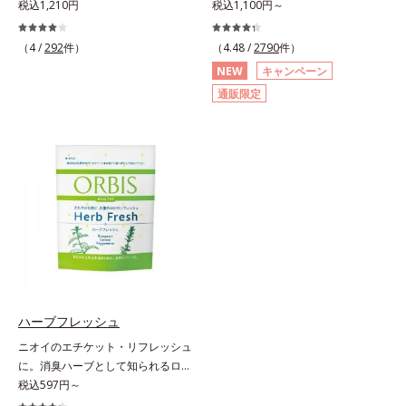
ラー。大人の手肌をきれいに見せ
税込1,210円
美髪へ。パサつき、広がり、枝毛、
税込1,100円～
商品の詳しい情報は商品ページをご
る、落ち着いた色展開の速乾ネイル
ツヤ不足・・・髪のお悩みは尽きな
覧ください。・BEAUTY夏祭りは、
カラー（マニキュア）です。長い年
いもの。エッセンスインヘアミルク
こちら
（4 /
292
件）
（4.48 /
2790
件）
月を経ても美しさが色あせないアー
は、そんなお悩みを解決する洗い流
NEW
キャンペーン
ト作品のように、ずっと楽しめる上
さないタイプのトリートメントで
通販限定
質な色・質感にこだわりました。
す。サロン業界注目の美髪成分
「クリア発色処方(*1)」により、見
「CMC類似成分(*1)」を配合。この
たままの美しい発色が叶います。速
「CMC」は、髪内部の成分が流れ出
乾性も従来品よりさらにアップ。ま
るのを防ぐ重要な役割を担ってお
た細かいアレンジをしやすくするた
り、ダメージを受けてバラバラにな
め、持ち手の長さとハケを短くして
りがちな髪内部の線維をくっつけま
爪への距離が近くなるよう工夫して
す。一度「CMC」を失うと自ら作り
います。ネイルケア成分を6種(*2)
出すことはできないので、補うケア
も配合し、爪をいたわる仕様です。
が不可欠なのです。使用方法は簡
質感によって異なる魅力を楽しめる
単。適量を手にとって、タオルドラ
「トップコート」、より自分になじ
イ後の髪（または乾いた髪）に、毛
む色合いにニュアンスチェンジでき
先を中心になじませます。ドライヤ
ハーブフレッシュ
る「ベースコート」と組み合わせる
ーの熱を味方に、擬似キューティク
ニオイのエチケット・リフレッシュ
ことで、いろいろな表情を楽しめま
ルを作り、サラサラつるんの指通り
に。消臭ハーブとして知られるロー
す。*1 見たままの発色が叶う処方
を実現します。さらに高保水ミルク
ズマリー抽出物に、ペパーミントオ
税込597円～
＝ジメチコン、ステアロイルグルタ
(*2)が、うるおいを逃がさないよう
イル、レモンオイルを加えた3つの
ミン酸2Na、水酸化Al *2 レモング
に髪表面をコート。内外からのしっ