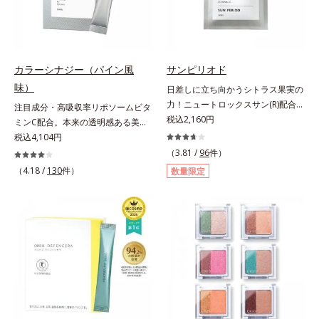
毛穴の汚れをしっかり洗い流す期待
分を組み合わせた「MULTI-３※」
方に皮膚刺激がおきないというわけ
感が高まる黒と、優しく肌に吸い付
を配合。さらに、ミツロウ、ヒアル
ではありません※敏感肌対象パッチ
くようなとろけ感のジェル状テクス
ロン酸、コラーゲン配合で、唇にう
テスト済（すべての人に皮膚刺激が
チャー。毛穴の黒ずみもメイクもし
るおいを与えます。※センブリエキ
おきないというわけではありませ
っかり洗い流し、洗いあがりはつる
ス、ビワ葉エキス、カミツレ花エキ
ん）※弱酸性
カラーシナジー（パイン風
サンピリオド
んとした肌に。泡立て不要であわた
ス：唇にうるおいを与える保湿成分
味）
日差しに立ち向かうシトラス果実の
だしい朝も疲れて帰ってきた夜も手
力！ニュートロックスサン(R)配合の
注目成分・高吸収率リポソームビタ
軽にご使用いただけます。*1 リパ
インナーケア(*)。果実の力で日差し
税込2,160円
ミンC配合。本来の透明感ある美し
ーゼ、リンゴ酸*2 イソステアリル
に立ち向かうインナーケア(*)です。
さを目指す美容サプリメント。みん
税込4,104円
アスコルビルリン酸２Na、プラン
強い紫外線が降り注ぐ南スペイン産
なが目指す美しさのゴールは、透明
クトンエキス、ハス花エキス、乳酸
（3.81 /
96
件）
のシトラスとローズマリーから抽出
感でした。注目成分リポソームビタ
桿菌/セイヨウナシ果汁発酵液、ア
（4.18 /
130
件）
数量限定
した話題の成分、「ニュートロック
ミンC配合、本来の透明感を引き出
ルギニン【ご使用ステップ】オルビ
スサン(R)」を配合。10年以上の研
す美容サプリメントです。美容に嬉
ス ミスター クレンザー ⇒ 化粧水
究を重ねており、多くの国で実績の
しい効果を持つビタミンCには、口
⇒ 保湿液※洗顔料と置き換えてご
ある夏のケア成分です。さらに夏の
から摂取しても吸収されにくく、多
使用いただけます。※週2～3回のス
ケアで有名なPLエキスと、欠かせな
くが体外に排出されるというデメリ
ペシャル洗顔としてのご使用をおす
い美容成分ビタミンCもプラス。独
ットが。そんなデメリットを払拭す
すめいたしますが、クレンジング料
自の製法でサポートします。飲むだ
るべく、独自技術によるオルビスの
としてお使いいただく場合や、お肌
けのケアなので、夏対策にありがち
リポソームビタミンCは高吸収率。
の状態に合わせて毎日お使いいただ
な不快感やストレスは無し！ 時短
カラダと同じ成分でできたリポソー
いても問題ありません。【ご使用方
ケアにもなるため、忙しい方にもお
ム（カプセル）にビタミンCを閉じ
法】①適量(さくらんぼ 1粒程度)を