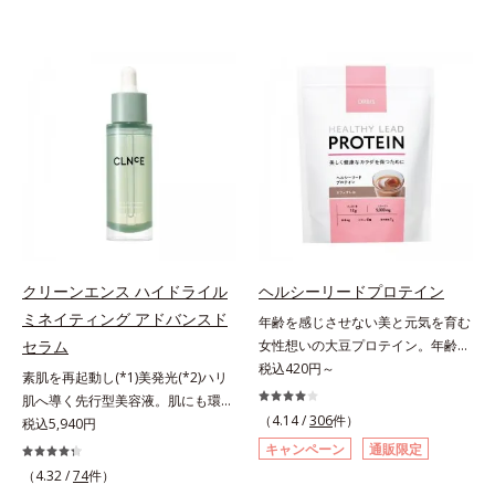
クリーンエンス ハイドライル
ヘルシーリードプロテイン
ミネイティング アドバンスド
年齢を感じさせない美と元気を育む
セラム
女性想いの大豆プロテイン。年齢を
感じさせない美と元気を育む、女性
税込420円～
素肌を再起動し(*1)美発光(*2)ハリ
想いの大豆プロテインです。1杯で
肌へ導く先行型美容液。肌にも環境
不足しがちなたんぱく質を補えま
（4.14 /
306
件）
にも、いいことを——。
税込5,940円
す。大人女性の食習慣に基づき質と
「CLEANENCE（クリーンエン
キャンペーン
通販限定
量を考え、更年世代の女性に人気の
ス）」が目指すのは、まっさらな素
（4.32 /
74
件）
ある脂質が少ないソイプロテイン
肌と地球へのやさしさ。間引きされ