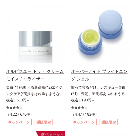
（大豆由来の植物性たんぱく質）を
た花や実、副産物など、本来は廃棄
採用しました。吸収が穏やかで、腹
されるはずだった原料や資源を「ア
持ちがいいのもポイントです。体を
ップサイクル（そのまま再利用する
作る材料であるたんぱく質12g(*1)
のではなく、商品としての価値を高
をメインに、美を引き出すコラーゲ
めるような加工を行う）」。不要と
ン5,000mgも配合。さらにリズムを
されるものを生まれ変わらせて新し
支える鉄分やビタミン6種(*2)、食
いパワーを引き出し、サイエンスの
物繊維など、女性が不足しがちな栄
力でまっさらな素肌へと導くクリー
養素を豊富に含み、大人女性の健康
ンビューティブランドです。
美を総合的に支えます。甘さ控えめ
のカフェオレ味、濃厚な抹茶味の2
オルビスユー ドット クリーム
オーバーナイト ブライトニン
味展開。プロテイン独特のにおいや
モイスチャライザー
グ ジェル
クセが少なく、水に溶けやすいの
で、手軽においしくたんぱく質を摂
美白(*1)も叶える最高峰(*2)エイジ
塗って寝るだけ、レスキュー美白
れます。*1 1杯分（約27g）当り。
ングケア(*3)指をはね返すような弾
(*1)。翌朝、透明感あふれるうるぷ
コラーゲン含む。*2 ビタミンB1、
力感が宿るハリ感 濃密フィットク
税込3,630円～
る肌を叶える、お守り涼感ジェルパ
税込3,190円～
B2、B6、B12、ナイアシン、パン
リーム。ハリも透明感(*4)も結果主
ック。紫外線を浴びた日の夜は、ひ
トテン酸各商品の詳しい情報は商品
義。年齢サイン(*5)の因子に着目し
んやり気持ちいいジェルでお肌をレ
（4.22 /
676
件）
（4.47 /
183
件）
ページをご覧ください。・BEAUTY
た肌科学エイジングケア(*3)シリー
スキュー！ メラニンの産生指令が
キャンペーン
通販限定
キャンペーン
通販限定
夏祭りは、こちら
ズ。オルビスユー ドットシリーズ
活発になる夜の肌環境に着目して、
は、年齢による肌悩み一つ一つを対
塗って眠るだけの簡単ケアで“潤白