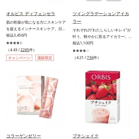
すすめです。夏を快適に過ごすため
込めることで体内になじみやすく、
とり、乾いた肌の上で優しくらせん
に早速、毎日2粒（目安）の新習慣
従来のビタミンCに比べて吸収率が
を描くように、よくなじませます。
オルビス ディフェンセラ
ツイングラデーションアイカ
を始めましょう。* 紫外線などによ
ぐんとアップ！さらにじっくり時間
②指先の感触が軽くなったら、水ま
ラー
肌の乾燥が気になる方にスキンケア
り失われるビタミンCを中心とした
差で届けるタイムデリバー設計をプ
たはぬるま湯でよく洗い流します。
を超えるインナースキンケア。日本
それぞれの“わたしらしいキレイ”が
栄養成分の補給
ラスすることで体内に長く留め、最
※W洗顔は不要です。
初(*1)“肌にもトクホ(*2)”！肌の乾燥
税込3,456円
叶う、軽やかに彩るアイカラー。そ
大限アプローチしていきます。甘酸
が気になる方に。高純度に精製した
れぞれの“わたしに似合う！”を叶え
税込1,100円
っぱいパイン風味が口の中に爽やか
米胚芽由来のグルコシルセラミドを
る、絶妙な2色セットのデイリーア
（4.43 /
2265
件）
に広がる顆粒タイプ。水なしでもサ
配合。「肌の水分を逃しにくくする
イカラーです。自由に使い回せる濃
ッと摂れます。
（4.21 /
736
件）
キャンペーン
通販限定
ため、肌の乾燥が気になる方に適し
淡の組み合わせは、指でササッとラ
ている」と許可された、特定保健用
フに重ねるだけで美しいグラデーシ
食品（トクホ）のインナースキンケ
ョンが作れて、瞳の印象を確実に
アです。“飲むスキンケア”だから、
UP。重ね方次第で印象の異なる仕
顔だけでなく、背中や足など、スキ
上がりが可能で、毎日のメイクがも
ンケア機能は全身にも。なかなか手
っと楽しくなります。それぞれの肌
が回らない、ボディの乾燥対策にも
色を考えたこだわりの色設計だか
おすすめです。ゆずの爽やかな香り
ら、冒険カラーも肌にすんなりなじ
とすっきりとした酸味が特徴の「ゆ
み、立体的で華やかな目元に仕上が
ず風味」、芳醇なマスカットの香り
ります。容器の中でプレスされた粉
とさっぱりとした酸味が楽しめる
体が、塗布時にプレス圧から解放さ
「マスカット風味」、ピーチの甘い
れて丸い粉体になる「バウンスロー
コラーゲンゼリー
プチシェイク