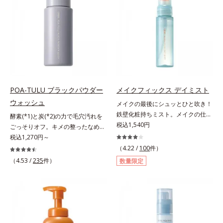
による唇の乾燥を防ぐため、一部の
らに毛髪保護成分がダメージを受け
やかな肌に導きます。*1 ポーラ化
色素に特殊コーティング処理(*4)を
ている部位に吸着して、キューティ
成独自の（Ｃ１２－２０）アルキル
施し、さらに3種のうるおい・保護
クル表面をリペア。髪の内外にアプ
グルコシド（保湿）で形成するミセ
成分(*5)も配合。しっとり感をキー
ローチして、乾燥などの外的刺激か
ルから、汚れをはね返す水の膜をつ
プし、ぷるんとした唇に。さっとひ
ら守り抜き、ダメージ(*2)を立て直
くる技術が日本初（2024年12月時
と塗りするだけで、くすみやすい大
し(*3)ます。お風呂でシャンプー後
点、J－GLOBALによる自社調べ）
人の肌に血色感を与え、唇を自然に
に適量を髪になじませ、置き時間は
*2 オルビス内でかつてないオイル
美しく彩る色設計です。*1 メイク
0秒。なじませてすぐに洗い流す手
クレンジングのこと*3 ポーラ化成
効果による*2 水添ポリイソブテン
軽さで、毛先までするんっとまとま
独自の（Ｃ１２－２０）アルキルグ
POA-TULU ブラックパウダー
メイクフィックス デイミスト
*3 色みのこと*4 トリエトキシカプ
る、まるでサロン帰りのようなうる
ルコシド（保湿）で形成するミセル
ウォッシュ
メイクの最後にシュッとひと吹き！
リリルシラン配合＝保湿成分*5 ス
おうツヤ髪を叶えます。*1 毛髪補
*4 炭酸ジカプリリル*5 乾燥や汚れ
鉄壁化粧持ちミスト。メイクの仕上
酵素(*1)と炭(*2)の力で毛穴汚れを
クワラン、ヒアルロン酸Na、加水
修成分（イソステアリン酸、イソス
による*6 キメの乱れによる＜使用
げにシュッとひと吹き。肌とメイク
税込1,540円
ごっそりオフ。キメの整ったなめら
分解コラーゲン
テアロイル加水分解コラーゲン、イ
量目安＞適量＜使用ステップ＞オル
の密着感をピタッと高め、メイクく
か肌へ。酵素(*1)と炭(*2)の力で毛
税込1,270円～
ソステアロイル加水分解シルク、ス
ビス ザ クレンジング オイル ⇒
ずれを防ぎ、化粧持ちをアップさせ
穴汚れをしっかり落とす、パウダー
（4.22 /
100
件）
フィンゴ糖脂質、トコフェロール、
洗顔料 ⇒ 化粧水 ⇒ 保湿液
るミストタイプの化粧水です。くず
タイプの酵素洗顔料です。皮脂やた
（4.53 /
235
件）
グリセリン、糖脂質、BG、イソス
※W洗顔が必要です＜使用方法＞1.
数量限定
れ防止成分(*1)を含む層と美容成分
んぱく質と汚れが溜まって角栓にな
テアリン酸、イソステアロイル加水
適量（2プッシュ程度）をとり、手
(*2)を含む水層の2層タイプ。よく
ると、毛穴に詰まって毛穴の開き＆
分解コラーゲン、イソステアロイル
のひら全体にさっと広げます。2.肌
振って混ぜると、美容成分がくずれ
目立ちの原因に。普段の洗顔(*3)で
加水分解シルク、スフィンゴ糖脂
の上で軽くらせんを描くように、メ
防止成分を包み込み、メイクの上に
は落としにくい汚れは、酵素洗顔料
質、トコフェロール、グリセリン、
イクとよくなじませます。※落ちに
ピタッと密着。くずれ防止成分が
で落としましょう。3種の酵素がた
ヒアルロン酸ヒドロキシプロピルト
くいメイクを落とす際は、乾いた手
汗・水・皮脂をはじきながら、美容
んぱく質や皮脂を溶かして分解。炭