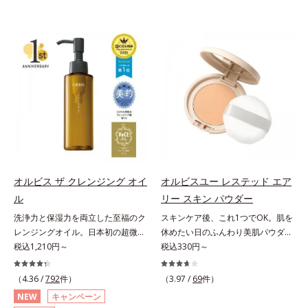
オルビス ザ クレンジング オイ
オルビスユー レステッド エア
ル
リー スキン パウダー
洗浄力と保湿力を両立した至福のク
スキンケア後、これ1つでOK。肌を
レンジングオイル。日本初の超微粒
休めたい日のふんわり美肌パウダ
子技術(*1)が毛穴奥の微細な汚れに
税込1,210円～
ー。ふんわり美肌が叶う、うるおい
税込330円～
アプローチ。圧倒的な洗浄力と毛穴
パウダーです。3色の光を操るパウ
悩みに着目したクレンジングオイル
ダーがツヤと透明感を演出。ソフト
（4.36 /
792
件）
（3.97 /
69
件）
です。日本初・超微粒子技術(*1)
フォーカス効果で肌のアラや影をぼ
NEW
キャンペーン
で、さっと塗り広げるだけで濃いメ
かし、毛穴やくすみもサラッとカバ