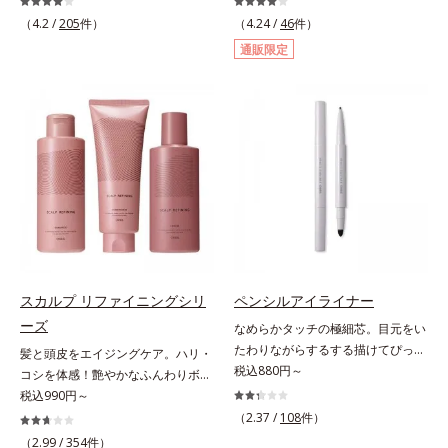
外線、大気中の微粒子汚れなどの外
る透明感のある肌*2 男性の顔画像
輝くような素肌へ整える(*2)スペシ
ズ」のオールインワンサプリメント
的ダメージから肌表面をガードしま
（4.2 /
205
件）
を用いた印象評価において、基準画
（4.24 /
46
件）
ャル洗顔料です。いつもの洗顔料の
です。ビタミンB1とB2を配合。ビ
す。【カバー効果】保湿性凹凸カバ
像に対して、頬全体に輝度分布がな
通販限定
代わりに、10秒ほどくるくるとなじ
タミンB6とビタミンCは、タイムリ
ー複合成分(*4)肌悩みが気になる時
だらかな光（ツヤ）があると、爽や
ませてから洗い流すだけ。ぷるんと
リース加工でじっくり時間をかけて
でも、ただ隠すだけでなく、乾きや
かさ印象が高く評価されたこと*3
したジェルが肌表面の角層をやわら
放出されます。またすこやかな美し
すい肌にうるおいを届けながら、光
2022年12月22日時点で、科学文献
かくして絡めとり、スクラブがやさ
さのために、和漢植物由来成分とセ
拡散効果で乾燥小ジワや毛穴もカバ
データベースPubMed及びGoogle
しく取り去ります。さらに注目した
ラミドをプラス。さらにストレス社
ーします。【ラスティング効果】皮
scholarにより国内化粧品業界にお
いのはクリアな肌に整えるクリアコ
会に負けないためのGABAも配合し
脂選択テカリ防止成分(*5)テカリの
いて該当文献がないことを確認（ポ
ンディショニング処方と、贅沢に配
ました。現代社会を生き抜く女性の
主成分を選択的に吸収し、うるおい
ーラ化成研究所調べ）
合された保湿成分。一瞬取り去るだ
すこやかな毎日を応援します。
はしっかり残すことでカバー力を保
けのケアに留まらず、洗うたびにく
ちます。*1 メイク効果による*2 角
すみをため込まないすこやかな肌に
層の範囲内*3 スキンプロテクト※
整え、パールエキス(*3)とヒアルロ
複合成分配合＝肌を保護し、乾燥を
ン酸(*4)がうるおって透き通るよう
防ぐ複合成分 ※ ビルベリー葉エ
スカルプ リファイニングシリ
ペンシルアイライナー
な透明感を叶えます。顔色がどんよ
キス、タベブイアインペチギノサ樹
ーズ
なめらかタッチの極細芯。目元をい
りしている、ファンデのノリがイマ
皮エキス*4 グリセリルグルコシド
たわりながらするする描けてぴった
髪と頭皮をエイジングケア。ハリ・
イチ、肌のざらつきやくすみが気に
（保湿成分）、（ジメチコン／ビニ
り密着。するする描けてぴったり密
税込880円～
コシを体感！艶やかなふんわりボリ
なる、化粧水が肌になじまな
ルジメチコン）クロスポリマー、ジ
着。なめらかタッチの極細芯アイラ
ューム美髪へ。「抜け毛が目立つ」
税込990円～
い……。こんなお悩みが気になると
メチコン（カバー成分）*5 アクリ
イナーです。繊細な目のキワにも優
「ボリュームがない」「ハリ・コシ
きに。週に1～4回、いつもの洗顔料
（2.37 /
108
件）
レーツコポリマー
しいタッチでするっと描けて、どん
がない」という年齢による3大髪悩
と置き換えてお使いください。*1
（2.99 /
354
件）