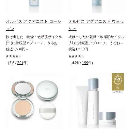
どまってうるおいを蓄えてくれま
皮脂・汚れの除去による
す。刺激を受けやすくなった角層を
うるおいで満たし、脱・敏感肌を目
指します。無油分・無着色・無香
オルビス アクアニスト ローシ
オルビス アクアニスト ウォッ
料・アルコールフリー・界面活性剤
ョン
シュ
不使用(*5)・パラベンフリー、6つ
抜け出したい乾燥・敏感肌サイクル
抜け出したい乾燥・敏感肌サイクル
のフリー処方で徹底的に肌に寄り添
(*1)に持続型アプローチ。うるおい
(*1)に持続型アプローチ。うるおい
います。*1 乾燥と敏感をくり返す
を追求した敏感肌用保湿スキンケア
税込1,530円～
を追求した敏感肌用保湿スキンケア
税込1,530円
こと*2 敏感肌対象連用テスト済
(*2)。うるおいを逃し、刺激を受け
(*2)。うるおいを逃し、刺激を受け
（すべての方のお肌に合うというこ
やすい角層の“乾燥敏感スランプ
やすい角層の“乾燥敏感スランプ
（3.8 /
291
件）
とではありません）*3 乾燥して敏
（4.28 /
199
件）
(*3)”に悩む敏感な肌へ。創業時から
(*3)”に悩む敏感な肌へ。創業時から
感に感じやすい状態のこと*4 発酵
のうるおい研究により完成した、待
のうるおい研究により完成した、待
アミノ酸（ポリグルタミン酸）配合
望の敏感肌用保湿スキンケアライン
望の敏感肌用保湿スキンケアライン
＝乾燥を防ぎ、うるおいに満ちた肌
「オルビス アクアニスト」。乾燥
「オルビス アクアニスト」。乾燥
へ導く保湿成分、植物由来アミノ酸
敏感スランプの原因にアプローチす
敏感スランプの原因にアプローチす
（エルゴチオネイン）配合＝肌を整
る持続型トリプルアミノ酸(*4)を配
る持続型トリプルアミノ酸(*4)を配
え、すこやかに保つ保湿成分、微生
合。もともと体内にあるアミノ酸は
合。もともと体内にあるアミノ酸は
物由来アミノ酸（エクトイン）配合
異物として排出されにくく、肌にと
異物として排出されにくく、肌にと
＝乱れた角層にうるおいを与え、肌
どまってうるおいを蓄えてくれま
どまってうるおいを蓄えてくれま
荒れを防ぐ保湿成分*5 ウォッシュ
す。刺激を受けやすくなった角層を
す。刺激を受けやすくなった角層を
を除くLM＝さっぱり高保湿タイプ
うるおいで満たし、脱・敏感肌を目
うるおいで満たし、脱・敏感肌を目
（脂性肌～普通肌）RM＝しっとり