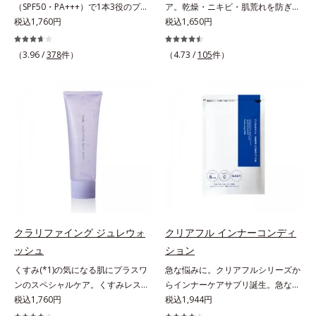
（SPF50・PA+++）で1本3役のプラ
ア。乾燥・ニキビ・肌荒れを防ぎハ
く、毛穴や凸凹、赤みをカバーし
リフレッシュアロマの香りで、バス
エキス配合＝角層のすみずみまで水
イマー。凹凸をつるんとなめらかに
税込1,760円
リ・ツヤのある、好印象な清潔透明
税込1,650円
て、自然な陶器肌を叶えます。*1
ルームがここちよいリラックス空間
分・油分を保ち、ハリ・ツヤを与え
(*1)整え、化粧ノリUPの高機能化粧
肌(*1)へ。オルビス ミスターは、男
乾燥など*2 すべての人に皮膚刺激
に。*1 うねり、パサつき*2 保湿成
る保湿成分*10 気持ちのこと各商品
下地。“塗るたび高まる、素肌の美
性の清潔感、爽やかさ、若々しさの
がおきないというわけではありませ
（3.96 /
378
件）
分
（4.73 /
105
件）
の詳しい情報は商品ページをご覧く
しさ” 肌本来の美しさを引き出す
印象を科学的に検証し、ポジティブ
ん*3 すべての人にコメド（ニキビ
ださい。・BEAUTY夏祭りは、こち
『オルビスユー』発想で、乾燥によ
な光（＝ツヤ）が男性の印象に重要
のもと）ができないというわけでは
ら
る小ジワをカバーしてハリ肌に整え
であること(*2)を業界で初めて発見
ありません。
る高機能化粧下地毛穴や小ジワの凹
(*3)。ニキビ・肌荒れ予防有効成分
凸をつるんとなめらかに(*1)。スキ
と保湿成分を新たに配合。これまで
ンケア発想の化粧下地です。保湿成
の乾燥・テカリへのケアはそのまま
分が肌全層(*2)に働きかけて、肌の
に、肌荒れ・ニキビ予防など“今”の
うるおいをグンとアップ＆リッチな
肌悩みに応え、“未来”を見据えて好
クリームのようにぴたっと密着。乾
印象の鍵となるハリ・ツヤへもアプ
燥による小ジワを目立たなく(*1)
ローチする進化を遂げました。うる
し、つるんとしたハリ肌に仕上げま
おいを逃しやすい男性肌に着目し、
す。むやみに隠すのではなくふわり
アイテム同士をなじみやすくする
クラリファイング ジュレウォ
クリアフル インナーコンディ
と光を拡散させ、メイク×スキンケ
「うるおいコネクト設計」を採用。
ッシュ
ション
アのW効果で軽やかな美肌を印象づ
8アイテム分の機能を3ステップに集
くすみ(*1)の気になる肌にプラスワ
急な悩みに。クリアフルシリーズか
けます。紫外線吸収剤フリーなのに
約し、よりシンプルなお手入れで、
ンのスペシャルケア。くすみレスの
らインナーケアサプリ誕生。急な悩
高SPF値、さらにスキンプロテクト
ハリ・ツヤのある好印象な清潔透明
輝くような素肌へ。肌表面の余分な
税込1,760円
みに。ケアに行き詰まったすべての
税込1,944円
複合成分(*3)が、ブルーライト、紫
肌(*1)へ導きます。*1 うるおいによ
角層を落として、くすみ(*1)レスな
女性に送る、「クリアフルシリー