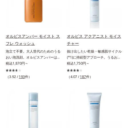
リモニウム、フェノキシエタノー
にとり、メイクとしっかりなじませ
成分がうるおいをキープ。Wの機能
が無数の毛穴に入り込み、溶けた汚
ル）*2 髪の乾燥、乾燥によるパサ
てください。3.メイクとなじんだ
でメイクをくずさずガードします。
れをパワフルに吸着してすっきり落
つき*3 毛髪にうるおい、ハリを与
ら、水またはぬるま湯でよく洗い流
さらに保湿成分配合でうるおい感が
とします。さらに浸透型ビタミンC
えること
します。4.その後、洗顔料で洗顔し
続き、エアコンなどによる乾燥も防
誘導体(*4)が汚れを取り去った毛穴
てください。各商品の詳しい情報は
ぎます。*1 トリメチルシロキシケ
を引きしめ、キメの整ったなめらか
商品ページをご覧ください。・
イ酸、ジメチコン配合＝汗や水、皮
な肌に洗い上げます。ツブツブ入り
オルビスアンバー モイスト ス
オルビス アクアニスト モイス
BEAUTY夏祭りは、こちら
脂をはじき、メイクくずれを防ぐ成
のパウダーが泡立てネットのように
フレ ウォッシュ
チャー
分*2 オリーブ葉エキス、ゴレンシ
空気を含ませるので、簡単に泡立て
泡立て不要。大人世代のためのうる
抜け出したい乾燥・敏感肌サイクル
葉エキス、加水分解ヒアルロン酸、
られます。濃密うるおい泡を洗い流
おい泡洗顔。オルビスアンバーは、
(*1)に持続型アプローチ。うるおい
異性化糖配合＝保湿成分【ご使用方
したあとは大人の肌もつっぱりにく
いつも⾃然体で美しくありたいと願
税込1,870円～
を追求した敏感肌用保湿スキンケア
税込1,750円～
法】2層タイプなので、必ず容器を
く、使うたびに毛穴の目立ちにくい
う⼤⼈世代に寄り添うブランドで
(*2)。うるおいを逃し、刺激を受け
よく振ってからお使いください。メ
肌(*5)を目指せます。性別問わずお
す。年齢印象研究に基づいた肌サイ
やすい角層の“乾燥敏感スランプ
イクの仕上げに、顔から20cm程度
使いいただけるので、ご夫婦やカッ
（3.92 /
193
件）
（4.07 /
187
件）
エンスで、複合的なお悩みにアプロ
(*3)”に悩む敏感な肌へ。創業時から
離し、目と口を閉じて、顔全体に適
プルでシェアするのもおすすめ。デ
ーチ。大人世代の肌に向き合い、手
のうるおい研究により完成した、待
量吹きかけてください。（5～6プッ
コルテやヒップなど、ボディのザラ
軽なお手入れで賢いケアを。ライフ
望の敏感肌用保湿スキンケアライン
シュが目安）ミストを塗布後、肌に
つきが気になるところにもお使いい
スタイルになじむ、若々しい印象(*)
「オルビス アクアニスト」。乾燥
触れずに乾くまでそのままお待ちく
ただけます。*1 プロテアーゼ、パ
作りのサポートをします。* 肌にハ
敏感スランプの原因にアプローチす
ださい。
パイン、リパーゼ配合＝洗浄成分*2
リを与え若々しい印象
る持続型トリプルアミノ酸(*4)を配
皮脂吸収成分*3 自社品*4 パルミチ
合。もともと体内にあるアミノ酸は
ン酸アスコルビルリン酸3Na配合＝
異物として排出されにくく、肌にと
肌を引き締め、キメを整える成分*5