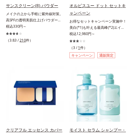
指します。無油分・無着色・無香
指します。無油分・無着色・無香
サンスクリーン(R) パウダー
オルビスユー ドット セットキ
高保湿タイプ（普通肌～超乾性肌）
料・アルコールフリー・界面活性剤
料・アルコールフリー・パラベンフ
ャンペーン
メイクの上から手軽に紫外線対策。
不使用(*5)・パラベンフリー、6つ
リーで、徹底的に肌に寄り添いま
高SPFの透明美肌仕上げパウダー。
お得なセットキャンペーン実施中！
のフリー処方で徹底的に肌に寄り添
す。*1 乾燥と敏感をくり返すこと
メイクの上から手を汚さずに紫外線
税込330円～
美白(*1)も叶える最高峰(*2)エイジ
います。*1 乾燥と敏感をくり返す
*2 敏感肌対象連用テスト済（すべ
対策ができるUVカットパウダーで
ングケア(*3)。ハリも透明感(*4)も
税込12,980円～
こと*2 敏感肌対象連用テスト済
ての方のお肌に合うということでは
す。“素肌のようななめらかな軽
結果主義。年齢サイン(*5)の因子に
（3.83 /
210
件）
（すべての方のお肌に合うというこ
ありません）*3 乾燥して敏感に感
さ”と“高いUVカット効果”の両立を
着目した肌科学エイジングケア(*3)
とではありません）*3 乾燥して敏
じやすい状態のこと*4 発酵アミノ
（3 /
1
件）
叶えました。持ち運びしやすいプレ
シリーズ。オルビスユー ドットシ
感に感じやすい状態のこと*4 発酵
酸（ポリグルタミン酸）配合＝乾燥
キャンペーン
通販限定
ストタイプ。外出先でも、メイクの
リーズは、年齢による肌悩み一つ一
アミノ酸（ポリグルタミン酸）配合
を防ぎ、うるおいに満ちた肌へ導く
上からササッとUVカットとお直し
つを対処するのではなく、肌で起き
＝乾燥を防ぎ、うるおいに満ちた肌
保湿成分、植物由来アミノ酸（エル
が同時にできるお役立ちアイテムで
ていることの根本原因に着目。加齢
へ導く保湿成分、植物由来アミノ酸
ゴチオネイン）配合＝肌を整え、す
す。毛穴や色ムラをカバーしながら
とともに現れる年齢サイン(*5)につ
（エルゴチオネイン）配合＝肌を整
こやかに保つ保湿成分、微生物由来
も、素肌のような透明美肌を叶える
いて研究を進めたところ、弾力感の
え、すこやかに保つ保湿成分、微生
アミノ酸（エクトイン）配合＝乱れ
秘密は「スムースヴェールパウダー
ない状態である「ハリのなさ」や、
物由来アミノ酸（エクトイン）配合
た角層にうるおいを与え、肌荒れを
(*1)」にあります。7種の球状粉体
くすみ(*6)などが現れている状態で
＝乱れた角層にうるおいを与え、肌
防ぐ保湿成分
(*2)が凹凸を埋めて、肌に薄いヴェ
ある「透明感のなさ」が現れること
荒れを防ぐ保湿成分*5 ウォッシュ
ールをかけるようにカバー。さらに
で大人の肌印象に大きな影響を与え
を除くLM＝さっぱり高保湿タイプ
板状粉体が光を反射して、すっぴん
ていることが分かりました。そこで
（脂性肌～普通肌）RM＝しっとり
肌のようなナチュラルなツヤ感を演
オルビスユー ドットシリーズは美
高保湿タイプ（普通肌～超乾性肌）
出します。また、皮脂を吸着する
容成分(*7)として「G.D.F.アクティ
クリアフル エッセンス カバー
モイスト セラム シャンプー・
「あぶらとりパウダー(*3)」を配合