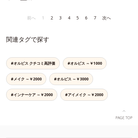
なラインも自由自在。難しいテクニ
みには、スカルプ リファイニング
角層肥厚や乾燥などによる*2 汚れ
ックなしで、目元に自然な陰影をプ
シリーズを！髪と地肌をエイジング
を除去することで健やかな肌を保
ラスできます。アイラインを描いた
ケア(*1)する、オルビスの頭皮ケア
ち、うるおいを保つことで肌を整え
前へ
1
2
3
4
5
6
7
次へ
後に、後ろに付いているチップでま
シリーズです。地肌と髪をすこやか
ること*3 加水分解コンキオリン*4
つ毛の間を埋めるようにぼかせば、
に保つ「3Dプロテクト成分(*2)」
ヒアルロン酸Na
ぱっちりと際立つナチュラルな目元
と、うるおったツヤ髪に導く「ブレ
関連タグで探す
が完成します。汗や涙、皮脂にも強
ンドボタニカルエキス(*2)」を配
く、美しい仕上がりを長時間キー
合。艶やかな、ふんわりボリューム
プ。目元ケア成分(*)で目元の負担も
美髪へ導きます。翌朝の手ぐしで納
軽減します。※中身を取り替えられ
得できる、褒められ髪をご体感くだ
#オルビス クチコミ高評価
#オルビス ～￥1000
るリフィルをご用意しています。*
さい。*1 年齢に応じたお手入れの
パンテノール配合＝保湿成分
こと *2 保湿成分
#メイク ～￥2000
#オルビス ～￥3000
#インナーケア ～￥2000
#アイメイク ～￥2000