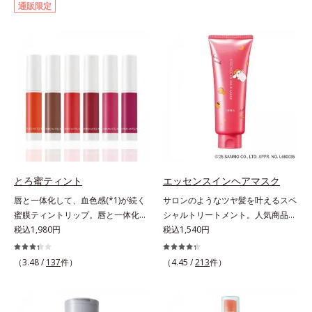
通販限定
イクはもちろん毛穴悩みも取り去
ー。ふんわり軽いつけごこちながら
り、一瞬で気持ちのいい素肌へ。ス
美肌質感を叶えます。さらに花粉や
キンケア0番目に、かつてないクレ
ちり・ホコリ、紫外線などの外的刺
ンジング(*2)をご用意しました。ポ
激から肌をガードします。スキンケ
ーラ化成は独自の先端研究により、
ア後にこれひとつでライトメイク効
ナノバブルよりも小さい超微粒子
果。クレンジング不要で、紫外線吸
(*3)をクレンジングに搭載すること
収剤やグリセリン、パラベンもフリ
に成功。毛穴よりはるかに小さい超
ー処方。肌を休ませたい日、リモー
微粒子とオイルが肌と汚れの間に入
トワークの時、近所へちょこっとお
り込み、小さくばらけて肌表面にう
出かけする時など、しっかりメイク
るおいベールを形成。これにより、
は負担に感じる日におすすめです。
洗い流した瞬間に汚れが肌に再付着
とろ蜜ティント
エッセンスインヘアマスク
することを防止し、細かい毛穴汚れ
唇と一体化して、血色感(*1)が続く
サロンのようなツヤ髪を叶えるスペ
をごっそりするん！角栓溶解オイル
蜜膜ティントリップ。唇と一体化し
シャルトリートメント。人気商品
(*4)が詰まりや黒ずみも溶かして、
て色落ちしにくいティント処方とう
税込1,980円
「エッセンスインヘアミルク」と同
税込1,540円
毛穴の目立ちにくいすべすべ肌に洗
るおいを両立した、ティントリップ
じシリーズの、お風呂で美しいツヤ
い上げます。大人肌のためのくすみ
です。色が長時間唇に密着するオイ
髪を叶えるスペシャルヘアマスクで
(*5)を晴らすアプローチによって圧
（3.48 /
137
件）
（4.45 /
213
件）
ル(*2)配合だから色落ちしにくく、
す。シャンプー後のまっさらな髪の
巻の洗浄力と保湿力を叶え、毛穴目
果物の蜜を凝縮したような(*3)みず
内部の通り道を押し広げて、毛髪補
立ち(*6)や乾燥によるくすみをケア
みずしい発色が続きます。また色素
修成分(*1)が髪の内部まで浸透。さ
し、毎日のメイクが楽しくなる晴れ