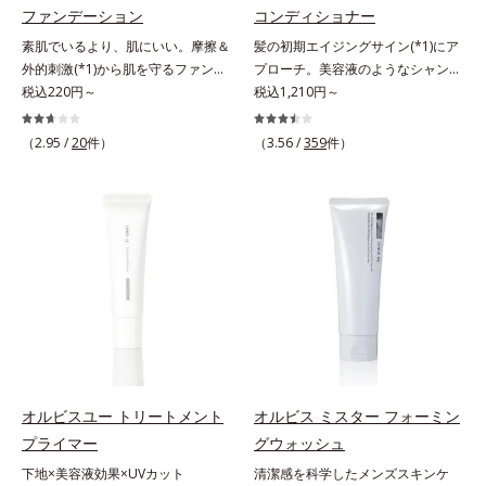
ベーター(*8)」を配合。そして、従
ファンデーション
コンディショナー
し、くずれ＆テカリを防いでサラサ
来から配合している美白有効成分
ラ肌が長時間続きます。パウダータ
素肌でいるより、肌にいい。摩擦＆
髪の初期エイジングサイン(*1)にア
「トラネキサム酸」を配合しまし
イプながら、SPF50+・PA++++。パ
外的刺激(*1)から肌を守るファンデ
プローチ。美容液のようなシャンプ
た。さらに、シリーズ共通の美容成
ウダーならではの軽いつけごこち
ーション。肌荒れやニキビがある
税込220円～
ー＆コンディショナーで触れていた
税込1,210円～
分(*7)「GLルートブースター(*9)」
で、日焼け止めが苦手な方にもおす
と、ファンデーションを塗っていい
くなるうるツヤ髪へ。「髪のうねり
を配合することで、肌のふっくら感
すめです。水や汗に強いスーパーウ
か悩むもの。とはいえ、素肌のまま
が気になる」「乾燥してパサつく」
や透明感を叶えます。美白ケアしな
（2.95 /
20
件）
（3.56 /
359
件）
ォータープルーフ(*4)だから、レジ
では紫外線など外的刺激(*1)をダイ
「なんとなくまとまらない」といっ
がら多角的なエイジングケアが叶う
ャーにも大活躍してくれます。*1
レクトに受けやすい状態です。肌荒
た髪の初期エイジングサイン(*1)に
シリーズに。3ステップで上向き
シリカ、セルロース、窒化ホウ素配
れしやすい、ニキビができやすい人
アプローチする、オルビスのモイス
(*10)のハリと透明感を。効果的な
合＝セミマット肌を叶える球状と板
こそ、肌負担が少ない低刺激設計の
トセラムシリーズ。まるでスキンケ
シナジー設計で、あなたのエイジン
状の粉体*2 シリカ6種類、セルロー
ファンデーションで守るのがベス
アアイテムのように美容液成分(*2)
グケアを応援します。*1 メラニン
ス*3 シリカ配合＝皮脂を吸着する
ト。「クリアフル エッセンス カバ
を6つも配合。保水してうるおいを
の生成を抑え、シミ・ソバカスを防
粉体*4 化粧持ち性能
ー ファンデーション」は紫外線吸
逃さない成分と、深く浸透してうる
ぐ（ウォッシュ除く）*2 オルビス
収剤不使用のうえ、敏感肌対象パッ
おいで満たす成分で、髪も地肌も贅
内スキンケアシリーズの保湿力*3
チテスト済(*2)、ノンコメドジェニ
沢にケアします。さらにうるおいを
年齢に応じたお手入れのこと*4 う
ックテスト済(*3)で、とことん肌の
行き渡らせる浸透力と、うるおいを
るおいによる*5 乾燥、ハリ・ツヤ
ことを考えた設計。さらに美容成分
キープする保水力を誇る新技術を採
のなさ*6 乾燥による*7 保湿成分*8
に包まれた水分保持力の高い粉体や
用。髪のうねりを抑え、スタイリン
ロニセラカエルレア果汁、ノバラエ
オルビスユー トリートメント
オルビス ミスター フォーミン
和漢植物由来成分をはじめとした、
グのしやすい、ずっと触れていたく
キス配合＝うるおいを与えハリと透
プライマー
グウォッシュ
肌をいたわる保湿成分をたっぷり配
なるうるツヤ髪へと導きます。ヒノ
明感に満ちた肌へ導く保湿成分*9
下地×美容液効果×UVカット
清潔感を科学したメンズスキンケ
合しました。肌にやさしいだけでな
キ、ラベンダー、ゼラニウムによる
メマツヨイグサ抽出液、スイカズラ