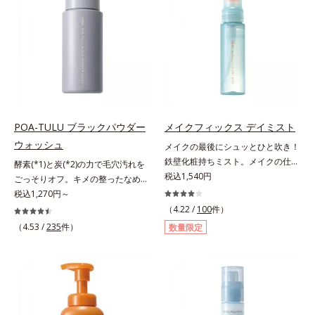
による唇の乾燥を防ぐため、一部の
らに毛髪保護成分がダメージを受け
やかな肌に導きます。*1 ポーラ化
色素に特殊コーティング処理(*4)を
ている部位に吸着して、キューティ
成独自の（Ｃ１２－２０）アルキル
施し、さらに3種のうるおい・保護
クル表面をリペア。髪の内外にアプ
グルコシド（保湿）で形成するミセ
成分(*5)も配合。しっとり感をキー
ローチして、乾燥などの外的刺激か
ルから、汚れをはね返す水の膜をつ
プし、ぷるんとした唇に。さっとひ
ら守り抜き、ダメージ(*2)を立て直
くる技術が日本初（2024年12月時
と塗りするだけで、くすみやすい大
し(*3)ます。お風呂でシャンプー後
点、J－GLOBALによる自社調べ）
人の肌に血色感を与え、唇を自然に
に適量を髪になじませ、置き時間は
*2 オルビス内でかつてないオイル
美しく彩る色設計です。*1 メイク
0秒。なじませてすぐに洗い流す手
クレンジングのこと*3 ポーラ化成
効果による*2 水添ポリイソブテン
軽さで、毛先までするんっとまとま
独自の（Ｃ１２－２０）アルキルグ
POA-TULU ブラックパウダー
メイクフィックス デイミスト
*3 色みのこと*4 トリエトキシカプ
る、まるでサロン帰りのようなうる
ルコシド（保湿）で形成するミセル
ウォッシュ
メイクの最後にシュッとひと吹き！
リリルシラン配合＝保湿成分*5 ス
おうツヤ髪を叶えます。*1 毛髪補
*4 炭酸ジカプリリル*5 乾燥や汚れ
鉄壁化粧持ちミスト。メイクの仕上
酵素(*1)と炭(*2)の力で毛穴汚れを
クワラン、ヒアルロン酸Na、加水
修成分（イソステアリン酸、イソス
による*6 キメの乱れによる＜使用
げにシュッとひと吹き。肌とメイク
税込1,540円
ごっそりオフ。キメの整ったなめら
分解コラーゲン
テアロイル加水分解コラーゲン、イ
量目安＞適量＜使用ステップ＞オル
の密着感をピタッと高め、メイクく
か肌へ。酵素(*1)と炭(*2)の力で毛
税込1,270円～
ソステアロイル加水分解シルク、ス
ビス ザ クレンジング オイル ⇒
ずれを防ぎ、化粧持ちをアップさせ
穴汚れをしっかり落とす、パウダー
（4.22 /
100
件）
フィンゴ糖脂質、トコフェロール、
洗顔料 ⇒ 化粧水 ⇒ 保湿液
るミストタイプの化粧水です。くず
タイプの酵素洗顔料です。皮脂やた
（4.53 /
235
件）
グリセリン、糖脂質、BG、イソス
※W洗顔が必要です＜使用方法＞1.
数量限定
れ防止成分(*1)を含む層と美容成分
んぱく質と汚れが溜まって角栓にな
テアリン酸、イソステアロイル加水
適量（2プッシュ程度）をとり、手
(*2)を含む水層の2層タイプ。よく
ると、毛穴に詰まって毛穴の開き＆
分解コラーゲン、イソステアロイル
のひら全体にさっと広げます。2.肌
振って混ぜると、美容成分がくずれ
目立ちの原因に。普段の洗顔(*3)で
加水分解シルク、スフィンゴ糖脂
の上で軽くらせんを描くように、メ
防止成分を包み込み、メイクの上に
は落としにくい汚れは、酵素洗顔料
質、トコフェロール、グリセリン、
イクとよくなじませます。※落ちに
ピタッと密着。くずれ防止成分が
で落としましょう。3種の酵素がた
ヒアルロン酸ヒドロキシプロピルト
くいメイクを落とす際は、乾いた手
汗・水・皮脂をはじきながら、美容
んぱく質や皮脂を溶かして分解。炭