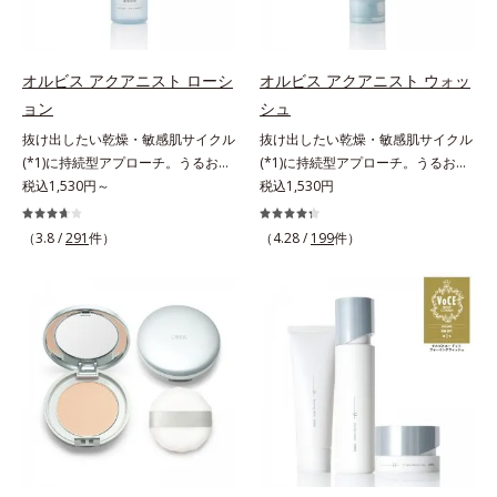
どまってうるおいを蓄えてくれま
皮脂・汚れの除去による
す。刺激を受けやすくなった角層を
うるおいで満たし、脱・敏感肌を目
指します。無油分・無着色・無香
オルビス アクアニスト ローシ
オルビス アクアニスト ウォッ
料・アルコールフリー・界面活性剤
ョン
シュ
不使用(*5)・パラベンフリー、6つ
抜け出したい乾燥・敏感肌サイクル
抜け出したい乾燥・敏感肌サイクル
のフリー処方で徹底的に肌に寄り添
(*1)に持続型アプローチ。うるおい
(*1)に持続型アプローチ。うるおい
います。*1 乾燥と敏感をくり返す
を追求した敏感肌用保湿スキンケア
税込1,530円～
を追求した敏感肌用保湿スキンケア
税込1,530円
こと*2 敏感肌対象連用テスト済
(*2)。うるおいを逃し、刺激を受け
(*2)。うるおいを逃し、刺激を受け
（すべての方のお肌に合うというこ
やすい角層の“乾燥敏感スランプ
やすい角層の“乾燥敏感スランプ
（3.8 /
291
件）
とではありません）*3 乾燥して敏
（4.28 /
199
件）
(*3)”に悩む敏感な肌へ。創業時から
(*3)”に悩む敏感な肌へ。創業時から
感に感じやすい状態のこと*4 発酵
のうるおい研究により完成した、待
のうるおい研究により完成した、待
アミノ酸（ポリグルタミン酸）配合
望の敏感肌用保湿スキンケアライン
望の敏感肌用保湿スキンケアライン
＝乾燥を防ぎ、うるおいに満ちた肌
「オルビス アクアニスト」。乾燥
「オルビス アクアニスト」。乾燥
へ導く保湿成分、植物由来アミノ酸
敏感スランプの原因にアプローチす
敏感スランプの原因にアプローチす
（エルゴチオネイン）配合＝肌を整
る持続型トリプルアミノ酸(*4)を配
る持続型トリプルアミノ酸(*4)を配
え、すこやかに保つ保湿成分、微生
合。もともと体内にあるアミノ酸は
合。もともと体内にあるアミノ酸は
物由来アミノ酸（エクトイン）配合
異物として排出されにくく、肌にと
異物として排出されにくく、肌にと
＝乱れた角層にうるおいを与え、肌
どまってうるおいを蓄えてくれま
どまってうるおいを蓄えてくれま
荒れを防ぐ保湿成分*5 ウォッシュ
す。刺激を受けやすくなった角層を
す。刺激を受けやすくなった角層を
を除くLM＝さっぱり高保湿タイプ
うるおいで満たし、脱・敏感肌を目
うるおいで満たし、脱・敏感肌を目
（脂性肌～普通肌）RM＝しっとり