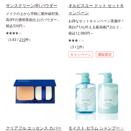
指します。無油分・無着色・無香
指します。無油分・無着色・無香
サンスクリーン(R) パウダー
オルビスユー ドット セットキ
高保湿タイプ（普通肌～超乾性肌）
料・アルコールフリー・界面活性剤
料・アルコールフリー・パラベンフ
ャンペーン
メイクの上から手軽に紫外線対策。
不使用(*5)・パラベンフリー、6つ
リーで、徹底的に肌に寄り添いま
高SPFの透明美肌仕上げパウダー。
お得なセットキャンペーン実施中！
のフリー処方で徹底的に肌に寄り添
す。*1 乾燥と敏感をくり返すこと
メイクの上から手を汚さずに紫外線
税込330円～
美白(*1)も叶える最高峰(*2)エイジ
います。*1 乾燥と敏感をくり返す
*2 敏感肌対象連用テスト済（すべ
対策ができるUVカットパウダーで
ングケア(*3)。ハリも透明感(*4)も
税込12,980円～
こと*2 敏感肌対象連用テスト済
ての方のお肌に合うということでは
す。“素肌のようななめらかな軽
結果主義。年齢サイン(*5)の因子に
（3.83 /
210
件）
（すべての方のお肌に合うというこ
ありません）*3 乾燥して敏感に感
さ”と“高いUVカット効果”の両立を
着目した肌科学エイジングケア(*3)
とではありません）*3 乾燥して敏
じやすい状態のこと*4 発酵アミノ
（3 /
1
件）
叶えました。持ち運びしやすいプレ
シリーズ。オルビスユー ドットシ
感に感じやすい状態のこと*4 発酵
酸（ポリグルタミン酸）配合＝乾燥
キャンペーン
通販限定
ストタイプ。外出先でも、メイクの
リーズは、年齢による肌悩み一つ一
アミノ酸（ポリグルタミン酸）配合
を防ぎ、うるおいに満ちた肌へ導く
上からササッとUVカットとお直し
つを対処するのではなく、肌で起き
＝乾燥を防ぎ、うるおいに満ちた肌
保湿成分、植物由来アミノ酸（エル
が同時にできるお役立ちアイテムで
ていることの根本原因に着目。加齢
へ導く保湿成分、植物由来アミノ酸
ゴチオネイン）配合＝肌を整え、す
す。毛穴や色ムラをカバーしながら
とともに現れる年齢サイン(*5)につ
（エルゴチオネイン）配合＝肌を整
こやかに保つ保湿成分、微生物由来
も、素肌のような透明美肌を叶える
いて研究を進めたところ、弾力感の
え、すこやかに保つ保湿成分、微生
アミノ酸（エクトイン）配合＝乱れ
秘密は「スムースヴェールパウダー
ない状態である「ハリのなさ」や、
物由来アミノ酸（エクトイン）配合
た角層にうるおいを与え、肌荒れを
(*1)」にあります。7種の球状粉体
くすみ(*6)などが現れている状態で
＝乱れた角層にうるおいを与え、肌
防ぐ保湿成分
(*2)が凹凸を埋めて、肌に薄いヴェ
ある「透明感のなさ」が現れること
荒れを防ぐ保湿成分*5 ウォッシュ
ールをかけるようにカバー。さらに
で大人の肌印象に大きな影響を与え
を除くLM＝さっぱり高保湿タイプ
板状粉体が光を反射して、すっぴん
ていることが分かりました。そこで
（脂性肌～普通肌）RM＝しっとり
肌のようなナチュラルなツヤ感を演
オルビスユー ドットシリーズは美
高保湿タイプ（普通肌～超乾性肌）
出します。また、皮脂を吸着する
容成分(*7)として「G.D.F.アクティ
クリアフル エッセンス カバー
モイスト セラム シャンプー・
「あぶらとりパウダー(*3)」を配合