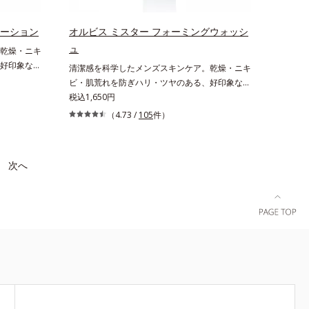
ローション
オルビス ミスター フォーミングウォッシ
ュ
乾燥・ニキ
好印象な清
清潔感を科学したメンズスキンケア。乾燥・ニキ
は、男性の清
ビ・肌荒れを防ぎハリ・ツヤのある、好印象な清
学的に検証
潔透明肌(*1)へ。オルビス ミスターは、男性の清
税込1,650円
の印象に重
潔感、爽やかさ、若々しさの印象を科学的に検証
（4.73 /
105
件）
*3)。ニキ
し、ポジティブな光（＝ツヤ）が男性の印象に重
新たに配
要であること(*2)を業界で初めて発見(*3)。ニキ
はそのまま
ビ・肌荒れ予防有効成分と保湿成分を新たに配
次へ
悩みに応
合。これまでの乾燥・テカリへのケアはそのまま
るハリ・ツ
に、肌荒れ・ニキビ予防など“今”の肌悩みに応
た。うるお
え、“未来”を見据えて好印象の鍵となるハリ・ツ
テム同士を
ヤへもアプローチする進化を遂げました。うるお
設計」を採
いを逃しやすい男性肌に着目し、アイテム同士を
に集約し、
なじみやすくする「うるおいコネクト設計」を採
ヤのある好
用。8アイテム分の機能を3ステップに集約し、
 うるおい
よりシンプルなお手入れで、ハリ・ツヤのある好
像を用いた
印象な清潔透明肌(*1)へ導きます。*1 うるおい
、頬全体に
による透明感のある肌*2 男性の顔画像を用いた