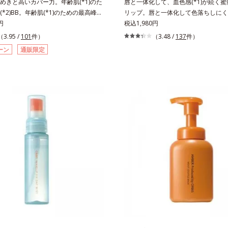
めきと高いカバー力。年齢肌(*1)のた
唇と一体化して、血色感(*1)が続く
*2)BB。年齢肌(*1)のための最高峰
リップ。唇と一体化して色落ちしにく
Bクリームです。肌のアラを光でふわりと
円
処方とうるおいを両立した、ティント
税込1,980円
すみや凹凸も軽やかにカバー。さらに
す。色が長時間唇に密着するオイル(*
（3.95 /
101
件）
（3.48 /
137
件）
テクスチャーが均一にのび広がり、し
ら色落ちしにくく、果物の蜜を凝縮し
ーン
通販限定
ーしながらも自然な仕上がりです。年
(*3)みずみずしい発色が続きます。
黄ぐすみや血色の悪さに対応した色設
る唇の乾燥を防ぐため、一部の色素に
きせずパッと明るい印象を叶えます。
ィング処理(*4)を施し、さらに3種の
、日中美容クリーム・日焼け止め・化
保護成分(*5)も配合。しっとり感を
ラーコントロール・コンシーラー・パ
るんとした唇に。さっとひと塗りする
ァンデーションの7役を兼ねる多機能
すみやすい大人の肌に血色感を与え、
だしい朝でもパパッと塗るだけで、厚
美しく彩る色設計です。*1 メイク効
い、自然なツヤめきのある美肌に整え
水添ポリイソブテン*3 色みのこと*4
 年齢を重ねた肌*2 オルビス内BBクリ
シカプリリルシラン配合＝保湿成分*5
ー力
ン、ヒアルロン酸Na、加水分解コラ