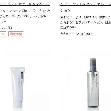
かに保つ保湿成分、微生物由来アミノ
ユー ドット セットキャンペーン
クリアフル エッセンス カバー 
イン）配合＝乱れた角層にうるおいを
ション
トキャンペーン実施中！美白(*1)も叶
れを防ぐ保湿成分
*2)エイジングケア(*3)。ハリも透明
素肌でいるより、肌にいい。摩擦＆外的
結果主義。年齢サイン(*5)の因子に着目
80円～
から肌を守るファンデーション。肌荒
エイジングケア(*3)シリーズ。オルビ
があると、ファンデーションを塗って
税込220円～
（3 /
1
件）
ットシリーズは、年齢による肌悩み一
もの。とはいえ、素肌のままでは紫外
（2.95 /
20
件）
ーン
通販限定
処するのではなく、肌で起きているこ
刺激(*1)をダイレクトに受けやすい
因に着目。加齢とともに現れる年齢サ
荒れしやすい、ニキビができやすい人
)について研究を進めたところ、弾力感の
担が少ない低刺激設計のファンデーシ
ある「ハリのなさ」や、くすみ(*6)な
のがベスト。「クリアフル エッセンス
いる状態である「透明感のなさ」が現
ァンデーション」は紫外線吸収剤不使
大人の肌印象に大きな影響を与えてい
敏感肌対象パッチテスト済(*2)、ノ
かりました。そこでオルビスユー ド
ニックテスト済(*3)で、とことん肌
は美容成分(*7)として「G.D.F.アク
た設計。さらに美容成分に包まれた水
ー(*8)」を配合。そして、従来から配
高い粉体や和漢植物由来成分をはじめ
美白有効成分「トラネキサム酸」を配
をいたわる保湿成分をたっぷり配合し
。さらに、シリーズ共通の美容成分
にやさしいだけでなく、毛穴や凸凹、
Lルートブースター(*9)」を配合すること
ーして、自然な陶器肌を叶えます。*1
っくら感や透明感を叶えます。美白ケ
*2 すべての人に皮膚刺激がおきない
多角的なエイジングケアが叶うシリー
ではありません*3 すべての人にコメ
テップで上向き(*10)のハリと透明感
のもと）ができないというわけではあ