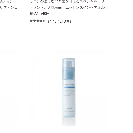
蜜膜ティント
サロンのようなツヤ髪を叶えるスペシャルトリー
いティント
トメント。人気商品「エッセンスインヘアミル
リップで
ク」と同じシリーズの、お風呂で美しいツヤ髪を
税込1,540円
2)配合だか
叶えるスペシャルヘアマスクです。シャンプー後
（4.45 /
213
件）
たような
のまっさらな髪の内部の通り道を押し広げて、毛
また色素によ
髪補修成分(*1)が髪の内部まで浸透。さらに毛髪
特殊コーテ
保護成分がダメージを受けている部位に吸着し
うるおい・
て、キューティクル表面をリペア。髪の内外にア
キープし、ぷ
プローチして、乾燥などの外的刺激から守り抜
だけで、く
き、ダメージ(*2)を立て直し(*3)ます。お風呂で
唇を自然に
シャンプー後に適量を髪になじませ、置き時間は
果による*2
0秒。なじませてすぐに洗い流す手軽さで、毛先
 トリエトキ
までするんっとまとまる、まるでサロン帰りのよ
 スクワラ
うなうるおうツヤ髪を叶えます。*1 毛髪補修成
ーゲン
分（イソステアリン酸、イソステアロイル加水分
解コラーゲン、イソステアロイル加水分解シル
ク、スフィンゴ糖脂質、トコフェロール、グリセ
リン、糖脂質、BG、イソステアリン酸、イソス
テアロイル加水分解コラーゲン、イソステアロイ
ル加水分解シルク、スフィンゴ糖脂質、トコフェ
ロール、グリセリン、ヒアルロン酸ヒドロキシプ
ロピルトリモニウム、フェノキシエタノール）