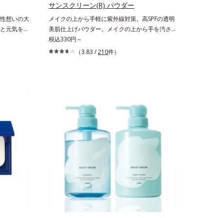
ミノ酸（エルゴチオネイン）配合＝肌を整え、す
サンスクリーン(R) パウダー
こやかに保つ保湿成分、微生物由来アミノ酸（エ
性想いの大
メイクの上から手軽に紫外線対策。高SPFの透明
クトイン）配合＝乱れた角層にうるおいを与え、
と元気を育
美肌仕上げパウダー。メイクの上から手を汚さず
肌荒れを防ぐ保湿成分*5 ウォッシュを除くLM＝
1杯で不足
に紫外線対策ができるUVカットパウダーで
税込330円～
さっぱり高保湿タイプ（脂性肌～普通肌）RM＝
女性の食習
す。“素肌のようななめらかな軽さ”と“高いUVカ
（3.83 /
210
件）
しっとり高保湿タイプ（普通肌～超乾性肌）
女性に人気
ット効果”の両立を叶えました。持ち運びしやす
大豆由来の
いプレストタイプ。外出先でも、メイクの上から
吸収が穏や
ササッとUVカットとお直しが同時にできるお役
。体を作る
立ちアイテムです。毛穴や色ムラをカバーしなが
インに、美を
らも、素肌のような透明美肌を叶える秘密は「ス
。さらにリ
ムースヴェールパウダー(*1)」にあります。7種
、食物繊維
の球状粉体(*2)が凹凸を埋めて、肌に薄いヴェー
富に含み、
ルをかけるようにカバー。さらに板状粉体が光を
。甘さ控え
反射して、すっぴん肌のようなナチュラルなツヤ
味展開。プ
感を演出します。また、皮脂を吸着する「あぶら
、水に溶け
とりパウダー(*3)」を配合し、くずれ＆テカリを
質を摂れま
防いでサラサラ肌が長時間続きます。パウダータ
ーゲン含む。
イプながら、SPF50+・PA++++。パウダーならで
ナイアシン、パ
はの軽いつけごこちで、日焼け止めが苦手な方に
ページをご
もおすすめです。水や汗に強いスーパーウォータ
ちら
ープルーフ(*4)だから、レジャーにも大活躍して