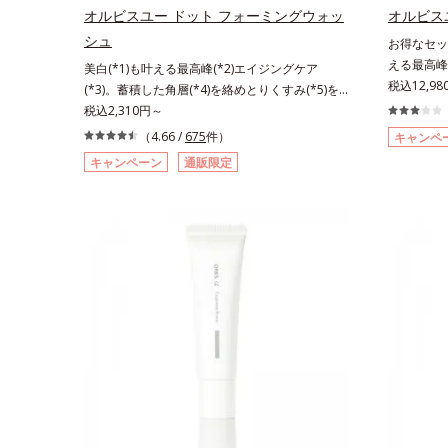
ミノ酸（エルゴチオネイン）配合＝肌を整え、す
え、すこや
オルビスユー ドット フォーミングウォッ
オルビス
こやかに保つ保湿成分、微生物由来アミノ酸（エ
酸（エクト
シュ
お得なセッ
クトイン）配合＝乱れた角層にうるおいを与え、
与え、肌荒
える最高峰(
美白(*1)も叶える最高峰(*2)エイジングケア
肌荒れを防ぐ保湿成分*5 ウォッシュを除くLM＝
感(*4)も
税込12,9
(*3)。蓄積した角層(*4)を絡めとりくすみ(*5)を
さっぱり高保湿タイプ（脂性肌～普通肌）RM＝
した肌科学
晴らす高密着マイルドピーリング(*6)洗顔料。ハ
税込2,310円～
しっとり高保湿タイプ（普通肌～超乾性肌）
スユー ド
リも透明感(*7)も結果主義。年齢サイン(*8)の因
（4.66 /
675
件）
キャンペ
つ一つを対
子に着目した肌科学エイジングケア(*3)シリー
キャンペーン
通販限定
との根本原
ズ。オルビスユー ドットシリーズは、年齢によ
イン(*5
る肌悩み一つ一つを対処するのではなく、肌で起
ない状態で
きていることの根本原因に着目。加齢とともに現
どが現れて
れる年齢サインについて研究を進めたところ、弾
れることで
力感のない状態である「ハリのなさ」や、くすみ
ることが分
(*5)などが現れている状態である「透明感のな
ットシリーズ
さ」が、大人の肌印象に大きな影響を与えている
ティベータ
ことがわかりました。そこでオルビスユー ドッ
合している
トシリーズは美容成分(*9)として「G.D.F.アクテ
合しました
ィベーター(*10)」を配合。そして、従来から配
(*7)「G
合している美白(*1)有効成分「トラネキサム酸」
で、肌のふ
を配合しました。さらに、シリーズ共通の美容成
アしながら
分「GLルートブースター(*11)」を配合すること
ズに。3ス
で、肌のふっくら感や透明感を叶えます。美白ケ