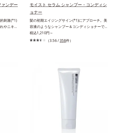
くれます。*1 シリカ、セルロース、窒化ホウ素
ファンデー
モイスト セラム シャンプー・コンディシ
配合＝セミマット肌を叶える球状と板状の粉体
ョナー
*2 シリカ6種類、セルロース*3 シリカ配合＝皮
刺激(*1)
髪の初期エイジングサイン(*1)にアプローチ。美
脂を吸着する粉体*4 化粧持ち性能
れやニキビ
容液のようなシャンプー＆コンディショナーで触
いいか悩む
れていたくなるうるツヤ髪へ。「髪のうねりが気
税込1,210円～
線など外的
になる」「乾燥してパサつく」「なんとなくまと
（3.56 /
358
件）
状態です。肌
まらない」といった髪の初期エイジングサイン
こそ、肌負
(*1)にアプローチする、オルビスのモイストセラ
ョンで守る
ムシリーズ。まるでスキンケアアイテムのように
 カバー フ
美容液成分(*2)を6つも配合。保水してうるおい
用のうえ、
を逃さない成分と、深く浸透してうるおいで満た
ンコメドジェ
す成分で、髪も地肌も贅沢にケアします。さらに
のことを考え
うるおいを行き渡らせる浸透力と、うるおいをキ
分保持力の
ープする保水力を誇る新技術を採用。髪のうねり
とした、肌
を抑え、スタイリングのしやすい、ずっと触れて
ました。肌
いたくなるうるツヤ髪へと導きます。ヒノキ、ラ
赤みをカバ
ベンダー、ゼラニウムによるリフレッシュアロマ
 乾燥など
の香りで、バスルームがここちよいリラックス空
というわけ
間に。*1 うねり、パサつき*2 保湿成分
ド（ニキビ
りません。