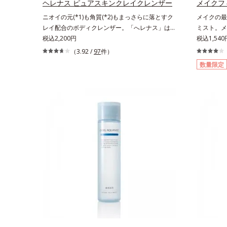
生み出すことで、“つるん”とした光のヴェールを
ヘレナス ピュアスキンクレイクレンザー
メイクフ
まとったような仕上がりに。*1 スキンフィット
ニオイの元(*1)も角質(*2)もまっさらに落とすク
メイクの最
カラー成分（酸化チタン、酸化鉄、ステアロイル
レイ配合のボディクレンザー。「へレナス」は、
ミスト。メ
グルタミン酸2Na）配合＝自然な仕上がりで肌悩
スキンケアに強みのあるオルビスとフレグランス
税込2,200円
とメイクの
税込1,540
みをカバーする粉体*2 角層まで*3 肌のキメを整
を愛するセントピアによる共同ブランド。ピュア
を防ぎ、化
（3.92 /
97
件）
え、粉体を密着させる設計のこと
スキンクレイクレンザーは、ニオイの元(*1)も角
化粧水です
数量限定
質(*2)もまっさらにオフするボディクレンザーで
成分(*2
す。気になるニオイ、ごわつきの元となるのは、
ぜると、美
皮脂と古い角質。汚れの吸着力が強い3種のクレ
メイクの上
イ配合(*3)で、皮脂や古い角質、毛穴汚れまでス
汗・水・皮
ッキリ落として、ずっと触れていたくなるよう
いをキープ
な、しっとりうるおったなめらかな素肌に整えま
します。さ
す。脇や胸元、膝、かかとなどのニオイや角質が
き、エアコ
気になる部位に、週2～3回を目安にお使いいた
リメチルシ
だける、スペシャルボディケアアイテムです。落
水、皮脂を
ち着きと深みを感じさせる、ウッディの香り。
オリーブ葉
*1 ニオイの元となる汚れ *2 古い角質 *3 レ
ヒアルロン
ッドクレイ（イライト、カオリン）配合＝古い角
方法】2層
質をからめとる洗浄成分、モロッコ溶岩クレイ配
からお使い
合＝古い角質をからめとる洗浄成分、ベントナイ
20cm程
ト配合＝洗浄成分
吹きかけて