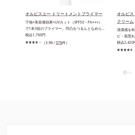
を。効果的
アしながら多角的なエイジングケアが叶うシリー
グケアを応
ズに。3ステップで上向き(*12)のハリと透明感
オルビスユー トリートメントプライマー
オルビス
え、シミ・
を。効果的なシナジー設計で、あなたのエイジン
クリーム
下地×美容液効果×UVカット（SPF50・PA+++）
*2 オル
グケアを応援します。*1 メラニンの生成を抑
で1本3役のプライマー。凹凸をつるんとなめら
清潔感を科
齢に応じた
え、シミ・ソバカスを防ぐ（ウォッシュを除く）
かに(*1)整え、化粧ノリUPの高機能化粧下
税込1,760円
ビ・肌荒れ
乾燥、ハリ
*2 オルビス内スキンケアシリーズの保湿力
地。“塗るたび高まる、素肌の美しさ” 肌本来の美
潔透明肌(
税込2,420
（3.96 /
378
件）
分*8 ロ
*3 年齢に応じたお手入れのこと*4 剥がれず
しさを引き出す『オルビスユー』発想で、乾燥に
潔感、爽や
合＝うるお
に肌に蓄積した古い角層*5 乾燥による*6 洗
よる小ジワをカバーしてハリ肌に整える高機能化
し、ポジテ
く保湿成分
浄による物理的効果*7 うるおいによる*8 乾
粧下地毛穴や小ジワの凹凸をつるんとなめらかに
要であること
ラエキス配
燥、ハリ・ツヤのなさ*9 保湿成分*10 ロニセ
(*1)。スキンケア発想の化粧下地です。保湿成分
ビ・肌荒れ
保ち、ハリ
ラカエルレア果汁、ノバラエキス配合＝うるおい
前へ
が肌全層(*2)に働きかけて、肌のうるおいをグン
合。これま
こと各商品
を与えハリと透明感に満ちた肌へ導く保湿成分
とアップ＆リッチなクリームのようにぴたっと密
に、肌荒れ
さい。・B
*11 メマツヨイグサ抽出液、スイカズラエキス
着。乾燥による小ジワを目立たなく(*1)し、つる
え、“未来
配合＝角層のすみずみまで水分・油分を保ち、ハ
んとしたハリ肌に仕上げます。むやみに隠すので
ヤへもアプ
リ・ツヤを与える保湿成分*12 気持ちのこと
はなくふわりと光を拡散させ、メイク×スキンケ
いを逃しや
アのW効果で軽やかな美肌を印象づけます。紫外
なじみやす
線吸収剤フリーなのに高SPF値、さらにスキンプ
用。8アイ
ロテクト複合成分(*3)が、ブルーライト、紫外
よりシンプ
線、大気中の微粒子汚れなどの外的ダメージから
印象な清潔
肌表面をガードします。【カバー効果】保湿性凹
による透明