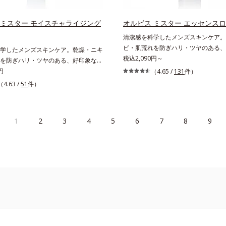
なシナジー設計で、あなたのエイジン
援します。*1 メラニンの生成を抑
 ミスター モイスチャライジング
オルビス ミスター エッセンス
ソバカスを防ぐ（ウォッシュ除く）
清潔感を科学したメンズスキンケア。
ビス内スキンケアシリーズの保湿力*3 年
ビ・肌荒れを防ぎハリ・ツヤのある、
学したメンズスキンケア。乾燥・ニキ
お手入れのこと*4 うるおいによる*5
潔透明肌(*1)へ。オルビス ミスター
税込2,090円～
を防ぎハリ・ツヤのある、好印象な清
・ツヤのなさ*6 乾燥による*7 保湿成
潔感、爽やかさ、若々しさの印象を科
*1)へ。オルビスミスターは、男性の清
円
ニセラカエルレア果汁、ノバラエキス配
（4.65 /
131
件）
し、ポジティブな光（＝ツヤ）が男性
かさ、若々しさの印象を科学的に検証
いを与えハリと透明感に満ちた肌へ導
（4.63 /
51
件）
要であること(*2)を業界で初めて発見(
ィブな光（＝ツヤ）が男性の印象に重
*9 メマツヨイグサ抽出液、スイカズ
ビ・肌荒れ予防有効成分と保湿成分を
(*2)を業界で初めて発見(*3)。ニキ
合＝角層のすみずみまで水分・油分を
合。これまでの乾燥・テカリへのケア
予防有効成分と保湿成分を新たに配
・ツヤを与える保湿成分*10 気持ちの
1
2
3
4
5
6
7
8
9
に、肌荒れ・ニキビ予防など“今”の肌
での乾燥・テカリへのケアはそのまま
の詳しい情報は商品ページをご覧くだ
え、“未来”を見据えて好印象の鍵とな
・ニキビ予防など“今”の肌悩みに応
EAUTY夏祭りは、こちら
ヤへもアプローチする進化を遂げまし
”を見据えて好印象の鍵となるハリ・ツ
いを逃しやすい男性肌に着目し、アイ
ローチする進化を遂げました。うるお
なじみやすくする「うるおいコネクト
すい男性肌に着目し、アイテム同士を
用。8アイテム分の機能を3ステップ
くする「うるおいコネクト設計」を採
よりシンプルなお手入れで、ハリ・ツ
テム分の機能を3ステップに集約し、
印象な清潔透明肌(*1)へ導きます。*1
ルなお手入れで、ハリ・ツヤのある好
による透明感のある肌*2 男性の顔画
透明肌(*1)へ導きます。*1 うるおい
印象評価において、基準画像に対して
感のある肌*2 男性の顔画像を用いた