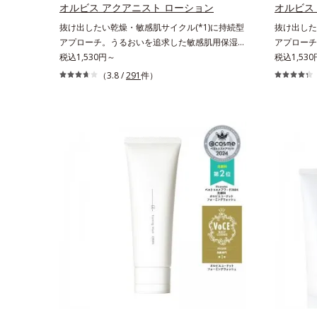
ミストを塗
オルビス アクアニスト ローション
オルビス
お待ちくだ
抜け出したい乾燥・敏感肌サイクル(*1)に持続型
抜け出した
アプローチ。うるおいを追求した敏感肌用保湿ス
アプローチ
キンケア(*2)。うるおいを逃し、刺激を受けやす
税込1,530円～
キンケア(
税込1,530
い角層の“乾燥敏感スランプ(*3)”に悩む敏感な肌
い角層の“
（3.8 /
291
件）
へ。創業時からのうるおい研究により完成した、
へ。創業時
待望の敏感肌用保湿スキンケアライン「オルビス
待望の敏感
アクアニスト」。乾燥敏感スランプの原因にアプ
アクアニス
ローチする持続型トリプルアミノ酸(*4)を配合。
ローチする
もともと体内にあるアミノ酸は異物として排出さ
もともと体
れにくく、肌にとどまってうるおいを蓄えてくれ
れにくく、
ます。刺激を受けやすくなった角層をうるおいで
ます。刺激
満たし、脱・敏感肌を目指します。無油分・無着
満たし、脱
色・無香料・アルコールフリー・界面活性剤不使
色・無香料
用(*5)・パラベンフリー、6つのフリー処方で徹
で、徹底的
底的に肌に寄り添います。*1 乾燥と敏感をくり
をくり返す
返すこと*2 敏感肌対象連用テスト済（すべての
べての方の
方のお肌に合うということではありません）*3
ん）*3 
乾燥して敏感に感じやすい状態のこと*4 発酵ア
発酵アミノ
ミノ酸（ポリグルタミン酸）配合＝乾燥を防ぎ、
防ぎ、うる
うるおいに満ちた肌へ導く保湿成分、植物由来ア
由来アミノ