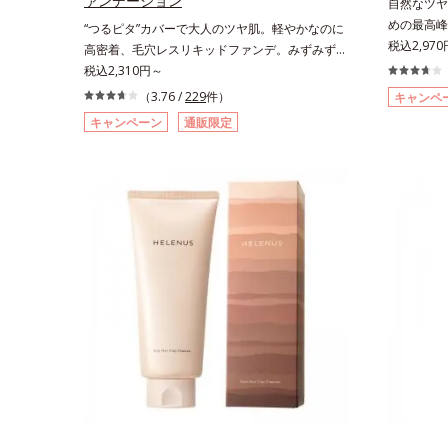
ァンデーション
自然なツヤ
めの最高峰(
“つるピタ”カバーで大人のツヤ肌。軽やかなのに
(*2)B
税込2,970
高密着、毛穴レスリキッドファンデ。みずみずし
とばし、く
く、とけ込むように密着カバー毛穴レスでなめら
税込2,310円～
厚みのある
かな質感美へ導く、リキッドファンデーション
（3.76 /
229
件）
キャンペ
っかりカバ
「カバーはしたいけど厚塗り感はイヤ」「素肌が
キャンペーン
通販限定
齢肌による
もともとキレイな人だと思われたい」そんなお客
計で、白浮
様の声から誕生した、軽やかなのにピタッと密着
これ1本で
し、肌悩みを“つるん”と隠すリキッドファンデー
粧下地・カ
ションです。年齢とともに増えていくお悩みを自
ウダー・フ
然に隠しつつも、まるで“素肌美人”に見える仕上
BB。慌た
がりを叶えるのは、微細で均一なカバー粉体(*1)
塗り感のな
が大きさの異なる毛穴にも隙なくフィットするか
ます。*1
ら。粉体の表面にダマ防止の特殊コーティングを
ームのカバ
施すことで、カバー粉体は薄く・均一に凹凸へフ
ィット。毛穴や色ムラをカバーしながら自然な仕
上がりを叶えます。また、ファンデーションをつ
けている間に保湿成分が肌へ浸透(*2)するスキン
コンディショニングセラム設計(*3)を採用。肌に
触れた瞬間、保湿成分が浸透しうるおいを与えま
す。キメを整え、磨かれたような透明感とツヤを