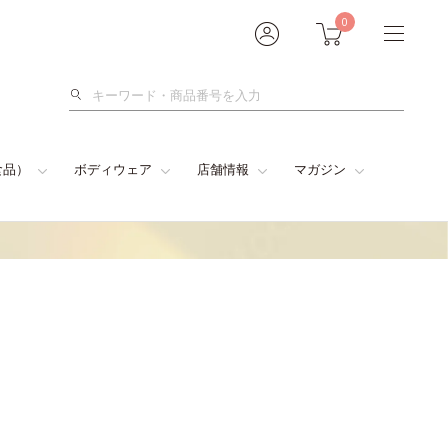
0
検
索
食品）
ボディウェア
店舗情報
マガジン