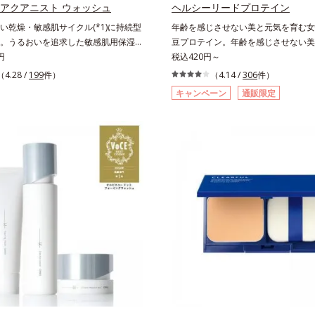
布後、肌に触れずに乾くまでそのまま
 アクアニスト ウォッシュ
ヘルシーリードプロテイン
さい。
い乾燥・敏感肌サイクル(*1)に持続型
年齢を感じさせない美と元気を育む女
。うるおいを追求した敏感肌用保湿ス
豆プロテイン。年齢を感じさせない美
*2)。うるおいを逃し、刺激を受けやす
円
む、女性想いの大豆プロテインです。
税込420円～
乾燥敏感スランプ(*3)”に悩む敏感な肌
しがちなたんぱく質を補えます。大人
（4.28 /
199
件）
（4.14 /
306
件）
からのうるおい研究により完成した、
慣に基づき質と量を考え、更年世代の
キャンペーン
通販限定
肌用保湿スキンケアライン「オルビス
のある脂質が少ないソイプロテイン（
ト」。乾燥敏感スランプの原因にアプ
植物性たんぱく質）を採用しました。
持続型トリプルアミノ酸(*4)を配合。
かで、腹持ちがいいのもポイントです
内にあるアミノ酸は異物として排出さ
材料であるたんぱく質12g(*1)をメ
肌にとどまってうるおいを蓄えてくれ
引き出すコラーゲン5,000mgも配合
を受けやすくなった角層をうるおいで
ズムを支える鉄分やビタミン6種(*2)
・敏感肌を目指します。無油分・無着
など、女性が不足しがちな栄養素を豊
・アルコールフリー・パラベンフリー
大人女性の健康美を総合的に支えます
に肌に寄り添います。*1 乾燥と敏感
めのカフェオレ味、濃厚な抹茶味の2
こと*2 敏感肌対象連用テスト済（す
ロテイン独特のにおいやクセが少なく
お肌に合うということではありませ
やすいので、手軽においしくたんぱく
乾燥して敏感に感じやすい状態のこと*4
す。*1 1杯分（約27g）当り。コラ
酸（ポリグルタミン酸）配合＝乾燥を
*2 ビタミンB1、B2、B6、B12、
おいに満ちた肌へ導く保湿成分、植物
ントテン酸各商品の詳しい情報は商品
酸（エルゴチオネイン）配合＝肌を整
覧ください。・BEAUTY夏祭りは、こ