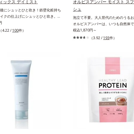
ィックス デイミスト
オルビスアンバー モイスト スフ
シュ
後にシュッとひと吹き！鉄壁化粧持ち
イクの仕上げにシュッとひと吹き。肌
泡立て不要。大人世代のためのうるお
密着感をピタッと高め、メイクくずれ
円
オルビスアンバーは、いつも⾃然体で
粧持ちをアップさせるミストタイプの
たいと願う⼤⼈世代に寄り添うブラン
税込1,870円～
（4.22 /
100
件）
。くずれ防止成分(*1)を含む層と美容
齢印象研究に基づいた肌サイエンスで
（3.92 /
193
件）
)を含む水層の2層タイプ。よく振って混
お悩みにアプローチ。大人世代の肌に
容成分がくずれ防止成分を包み込み、
手軽なお手入れで賢いケアを。ライフ
にピタッと密着。くずれ防止成分が
なじむ、若々しい印象(*)作りのサポ
脂をはじきながら、美容成分がうるお
す。* 肌にハリを与え若々しい印象
。Wの機能でメイクをくずさずガード
らに保湿成分配合でうるおい感が続
ンなどによる乾燥も防ぎます。*1 ト
ロキシケイ酸、ジメチコン配合＝汗や
はじき、メイクくずれを防ぐ成分*2
エキス、ゴレンシ葉エキス、加水分解
酸、異性化糖配合＝保湿成分【ご使用
タイプなので、必ず容器をよく振って
ください。メイクの仕上げに、顔から
度離し、目と口を閉じて、顔全体に適量
ください。（5～6プッシュが目安）