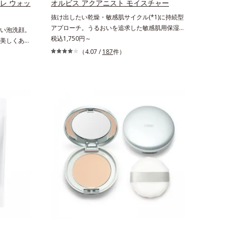
レ ウォッ
オルビス アクアニスト モイスチャー
*2 髪の乾燥、乾燥によるパサつき*3 毛髪にうる
抜け出したい乾燥・敏感肌サイクル(*1)に持続型
おい、ハリを与えること
アプローチ。うるおいを追求した敏感肌用保湿ス
い泡洗顔。
キンケア(*2)。うるおいを逃し、刺激を受けやす
税込1,750円～
美しくあり
い角層の“乾燥敏感スランプ(*3)”に悩む敏感な肌
ドです。年
（4.07 /
187
件）
へ。創業時からのうるおい研究により完成した、
、複合的な
待望の敏感肌用保湿スキンケアライン「オルビス
向き合い、
アクアニスト」。乾燥敏感スランプの原因にアプ
スタイルに
ローチする持続型トリプルアミノ酸(*4)を配合。
ートをしま
もともと体内にあるアミノ酸は異物として排出さ
れにくく、肌にとどまってうるおいを蓄えてくれ
ます。刺激を受けやすくなった角層をうるおいで
満たし、脱・敏感肌を目指します。無油分・無着
色・無香料・アルコールフリー・界面活性剤不使
用(*5)・パラベンフリー、6つのフリー処方で徹
底的に肌に寄り添います。*1 乾燥と敏感をくり
返すこと*2 敏感肌対象連用テスト済（すべての
方のお肌に合うということではありません）*3
乾燥して敏感に感じやすい状態のこと*4 発酵ア
ミノ酸（ポリグルタミン酸）配合＝乾燥を防ぎ、
うるおいに満ちた肌へ導く保湿成分、植物由来ア