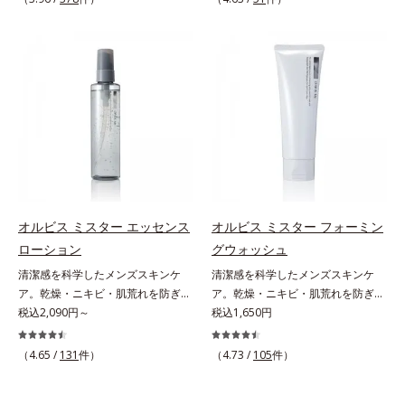
しさ” 肌本来の美しさを引き出す
印象を科学的に検証し、ポジティブ
ん*3 すべての人にコメド（ニキビ
のすみずみまで水分・油分を保ち、
ださい。・BEAUTY夏祭りは、こち
『オルビスユー』発想で、乾燥によ
な光（＝ツヤ）が男性の印象に重要
のもと）ができないというわけでは
ハリ・ツヤを与える保湿成分*12
ら
る小ジワをカバーしてハリ肌に整え
であること(*2)を業界で初めて発見
ありません。
気持ちのこと
る高機能化粧下地毛穴や小ジワの凹
(*3)。ニキビ・肌荒れ予防有効成分
凸をつるんとなめらかに(*1)。スキ
と保湿成分を新たに配合。これまで
ンケア発想の化粧下地です。保湿成
の乾燥・テカリへのケアはそのまま
分が肌全層(*2)に働きかけて、肌の
に、肌荒れ・ニキビ予防など“今”の
うるおいをグンとアップ＆リッチな
肌悩みに応え、“未来”を見据えて好
クリームのようにぴたっと密着。乾
印象の鍵となるハリ・ツヤへもアプ
燥による小ジワを目立たなく(*1)
ローチする進化を遂げました。うる
し、つるんとしたハリ肌に仕上げま
おいを逃しやすい男性肌に着目し、
す。むやみに隠すのではなくふわり
アイテム同士をなじみやすくする
オルビス ミスター エッセンス
オルビス ミスター フォーミン
と光を拡散させ、メイク×スキンケ
「うるおいコネクト設計」を採用。
ローション
グウォッシュ
アのW効果で軽やかな美肌を印象づ
8アイテム分の機能を3ステップに集
清潔感を科学したメンズスキンケ
清潔感を科学したメンズスキンケ
けます。紫外線吸収剤フリーなのに
約し、よりシンプルなお手入れで、
ア。乾燥・ニキビ・肌荒れを防ぎハ
ア。乾燥・ニキビ・肌荒れを防ぎハ
高SPF値、さらにスキンプロテクト
ハリ・ツヤのある好印象な清潔透明
リ・ツヤのある、好印象な清潔透明
税込2,090円～
リ・ツヤのある、好印象な清潔透明
税込1,650円
複合成分(*3)が、ブルーライト、紫
肌(*1)へ導きます。*1 うるおいによ
肌(*1)へ。オルビス ミスターは、男
肌(*1)へ。オルビス ミスターは、男
外線、大気中の微粒子汚れなどの外
る透明感のある肌*2 男性の顔画像
性の清潔感、爽やかさ、若々しさの
性の清潔感、爽やかさ、若々しさの
的ダメージから肌表面をガードしま
（4.65 /
131
件）
を用いた印象評価において、基準画
（4.73 /
105
件）
印象を科学的に検証し、ポジティブ
印象を科学的に検証し、ポジティブ
す。【カバー効果】保湿性凹凸カバ
像に対して、頬全体に輝度分布がな
な光（＝ツヤ）が男性の印象に重要
な光（＝ツヤ）が男性の印象に重要
ー複合成分(*4)肌悩みが気になる時
だらかな光（ツヤ）があると、爽や