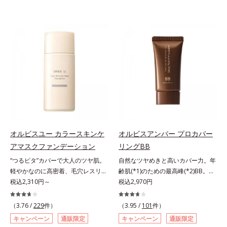
オルビスユー カラースキンケ
オルビスアンバー プロカバー
アマスクファンデーション
リングBB
“つるピタ”カバーで大人のツヤ肌。
自然なツヤめきと高いカバー力。年
軽やかなのに高密着、毛穴レスリキ
齢肌(*1)のための最高峰(*2)BB。年
ッドファンデ。みずみずしく、とけ
税込2,310円～
齢肌(*1)のための最高峰(*2)BBクリ
税込2,970円
込むように密着カバー毛穴レスでな
ームです。肌のアラを光でふわりと
めらかな質感美へ導く、リキッドフ
とばし、くすみや凹凸も軽やかにカ
（3.76 /
229
件）
（3.95 /
101
件）
ァンデーション「カバーはしたいけ
バー。さらに厚みのあるテクスチャ
キャンペーン
通販限定
キャンペーン
通販限定
ど厚塗り感はイヤ」「素肌がもとも
ーが均一にのび広がり、しっかりカ