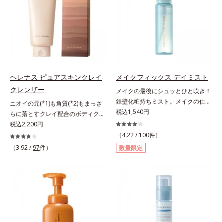
色素に特殊コーティング処理(*4)を
ている部位に吸着して、キューティ
で、“つるん”とした光のヴェールを
施し、さらに3種のうるおい・保護
クル表面をリペア。髪の内外にアプ
まとったような仕上がりに。*1 ス
成分(*5)も配合。しっとり感をキー
ローチして、乾燥などの外的刺激か
キンフィットカラー成分（酸化チタ
プし、ぷるんとした唇に。さっとひ
ら守り抜き、ダメージ(*2)を立て直
ン、酸化鉄、ステアロイルグルタミ
と塗りするだけで、くすみやすい大
し(*3)ます。お風呂でシャンプー後
ン酸2Na）配合＝自然な仕上がりで
人の肌に血色感を与え、唇を自然に
に適量を髪になじませ、置き時間は
肌悩みをカバーする粉体*2 角層ま
美しく彩る色設計です。*1 メイク
0秒。なじませてすぐに洗い流す手
で*3 肌のキメを整え、粉体を密着
効果による*2 水添ポリイソブテン
軽さで、毛先までするんっとまとま
ヘレナス ピュアスキンクレイ
メイクフィックス デイミスト
させる設計のこと
*3 色みのこと*4 トリエトキシカプ
る、まるでサロン帰りのようなうる
クレンザー
メイクの最後にシュッとひと吹き！
リリルシラン配合＝保湿成分*5 ス
おうツヤ髪を叶えます。*1 毛髪補
鉄壁化粧持ちミスト。メイクの仕上
ニオイの元(*1)も角質(*2)もまっさ
クワラン、ヒアルロン酸Na、加水
修成分（イソステアリン酸、イソス
げにシュッとひと吹き。肌とメイク
税込1,540円
らに落とすクレイ配合のボディクレ
分解コラーゲン
テアロイル加水分解コラーゲン、イ
の密着感をピタッと高め、メイクく
ンザー。「へレナス」は、スキンケ
税込2,200円
ソステアロイル加水分解シルク、ス
ずれを防ぎ、化粧持ちをアップさせ
アに強みのあるオルビスとフレグラ
（4.22 /
100
件）
フィンゴ糖脂質、トコフェロール、
るミストタイプの化粧水です。くず
ンスを愛するセントピアによる共同
（3.92 /
97
件）
グリセリン、糖脂質、BG、イソス
数量限定
れ防止成分(*1)を含む層と美容成分
ブランド。ピュアスキンクレイクレ
テアリン酸、イソステアロイル加水
(*2)を含む水層の2層タイプ。よく
ンザーは、ニオイの元(*1)も角質
分解コラーゲン、イソステアロイル
振って混ぜると、美容成分がくずれ
(*2)もまっさらにオフするボディク
加水分解シルク、スフィンゴ糖脂
防止成分を包み込み、メイクの上に
レンザーです。気になるニオイ、ご
質、トコフェロール、グリセリン、
ピタッと密着。くずれ防止成分が
わつきの元となるのは、皮脂と古い
ヒアルロン酸ヒドロキシプロピルト
汗・水・皮脂をはじきながら、美容
角質。汚れの吸着力が強い3種のク
リモニウム、フェノキシエタノー
成分がうるおいをキープ。Wの機能
レイ配合(*3)で、皮脂や古い角質、
ル）*2 髪の乾燥、乾燥によるパサ