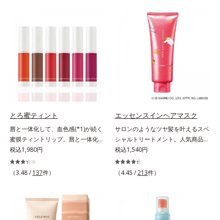
とキレイな人だと思われたい」そん
バーしながらも自然な仕上がりで
なお客様の声から誕生した、軽やか
す。年齢肌による黄ぐすみや血色の
なのにピタッと密着し、肌悩み
悪さに対応した色設計で、白浮きせ
を“つるん”と隠すリキッドファンデ
ずパッと明るい印象を叶えます。こ
ーションです。年齢とともに増えて
れ1本で、日中美容クリーム・日焼
いくお悩みを自然に隠しつつも、ま
け止め・化粧下地・カラーコントロ
るで“素肌美人”に見える仕上がりを
ール・コンシーラー・パウダー・フ
叶えるのは、微細で均一なカバー粉
ァンデーションの7役を兼ねる多機
体(*1)が大きさの異なる毛穴にも隙
能BB。慌ただしい朝でもパパッと
なくフィットするから。粉体の表面
塗るだけで、厚塗り感のない、自然
にダマ防止の特殊コーティングを施
なツヤめきのある美肌に整えます。
とろ蜜ティント
エッセンスインヘアマスク
すことで、カバー粉体は薄く・均一
*1 年齢を重ねた肌*2 オルビス内BB
唇と一体化して、血色感(*1)が続く
サロンのようなツヤ髪を叶えるスペ
に凹凸へフィット。毛穴や色ムラを
クリームのカバー力
蜜膜ティントリップ。唇と一体化し
シャルトリートメント。人気商品
カバーしながら自然な仕上がりを叶
て色落ちしにくいティント処方とう
税込1,980円
「エッセンスインヘアミルク」と同
税込1,540円
えます。また、ファンデーションを
るおいを両立した、ティントリップ
じシリーズの、お風呂で美しいツヤ
つけている間に保湿成分が肌へ浸透
です。色が長時間唇に密着するオイ
髪を叶えるスペシャルヘアマスクで
(*2)するスキンコンディショニング
（3.48 /
137
件）
（4.45 /
213
件）
ル(*2)配合だから色落ちしにくく、
す。シャンプー後のまっさらな髪の
セラム設計(*3)を採用。肌に触れた
果物の蜜を凝縮したような(*3)みず
内部の通り道を押し広げて、毛髪補
瞬間、保湿成分が浸透しうるおいを
みずしい発色が続きます。また色素
修成分(*1)が髪の内部まで浸透。さ
与えます。キメを整え、磨かれたよ
による唇の乾燥を防ぐため、一部の
らに毛髪保護成分がダメージを受け
うな透明感とツヤを生み出すこと