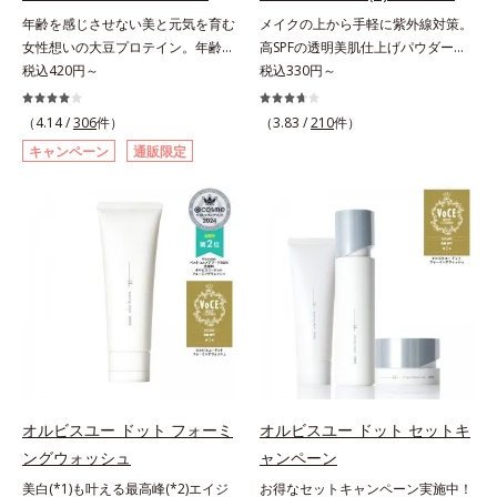
料・アルコールフリー・界面活性剤
料・アルコールフリー・パラベンフ
年齢を感じさせない美と元気を育む
メイクの上から手軽に紫外線対策。
不使用(*5)・パラベンフリー、6つ
リーで、徹底的に肌に寄り添いま
女性想いの大豆プロテイン。年齢を
高SPFの透明美肌仕上げパウダー。
のフリー処方で徹底的に肌に寄り添
す。*1 乾燥と敏感をくり返すこと
感じさせない美と元気を育む、女性
税込420円～
メイクの上から手を汚さずに紫外線
税込330円～
います。*1 乾燥と敏感をくり返す
*2 敏感肌対象連用テスト済（すべ
想いの大豆プロテインです。1杯で
対策ができるUVカットパウダーで
こと*2 敏感肌対象連用テスト済
ての方のお肌に合うということでは
不足しがちなたんぱく質を補えま
す。“素肌のようななめらかな軽
（4.14 /
306
件）
（3.83 /
210
件）
（すべての方のお肌に合うというこ
ありません）*3 乾燥して敏感に感
す。大人女性の食習慣に基づき質と
さ”と“高いUVカット効果”の両立を
とではありません）*3 乾燥して敏
じやすい状態のこと*4 発酵アミノ
キャンペーン
通販限定
量を考え、更年世代の女性に人気の
叶えました。持ち運びしやすいプレ
感に感じやすい状態のこと*4 発酵
酸（ポリグルタミン酸）配合＝乾燥
ある脂質が少ないソイプロテイン
ストタイプ。外出先でも、メイクの
アミノ酸（ポリグルタミン酸）配合
を防ぎ、うるおいに満ちた肌へ導く
（大豆由来の植物性たんぱく質）を
上からササッとUVカットとお直し
＝乾燥を防ぎ、うるおいに満ちた肌
保湿成分、植物由来アミノ酸（エル
採用しました。吸収が穏やかで、腹
が同時にできるお役立ちアイテムで
へ導く保湿成分、植物由来アミノ酸
ゴチオネイン）配合＝肌を整え、す
持ちがいいのもポイントです。体を
す。毛穴や色ムラをカバーしながら
（エルゴチオネイン）配合＝肌を整
こやかに保つ保湿成分、微生物由来
作る材料であるたんぱく質12g(*1)
も、素肌のような透明美肌を叶える
え、すこやかに保つ保湿成分、微生
アミノ酸（エクトイン）配合＝乱れ
をメインに、美を引き出すコラーゲ
秘密は「スムースヴェールパウダー
物由来アミノ酸（エクトイン）配合
た角層にうるおいを与え、肌荒れを
ン5,000mgも配合。さらにリズムを
(*1)」にあります。7種の球状粉体
＝乱れた角層にうるおいを与え、肌
防ぐ保湿成分
支える鉄分やビタミン6種(*2)、食
(*2)が凹凸を埋めて、肌に薄いヴェ
荒れを防ぐ保湿成分*5 ウォッシュ
物繊維など、女性が不足しがちな栄
ールをかけるようにカバー。さらに
を除くLM＝さっぱり高保湿タイプ
養素を豊富に含み、大人女性の健康
板状粉体が光を反射して、すっぴん
（脂性肌～普通肌）RM＝しっとり
美を総合的に支えます。甘さ控えめ
肌のようなナチュラルなツヤ感を演
オルビスユー ドット フォーミ
オルビスユー ドット セットキ
高保湿タイプ（普通肌～超乾性肌）
のカフェオレ味、濃厚な抹茶味の2
出します。また、皮脂を吸着する
ングウォッシュ
ャンペーン
味展開。プロテイン独特のにおいや
「あぶらとりパウダー(*3)」を配合
美白(*1)も叶える最高峰(*2)エイジ
お得なセットキャンペーン実施中！
クセが少なく、水に溶けやすいの
し、くずれ＆テカリを防いでサラサ