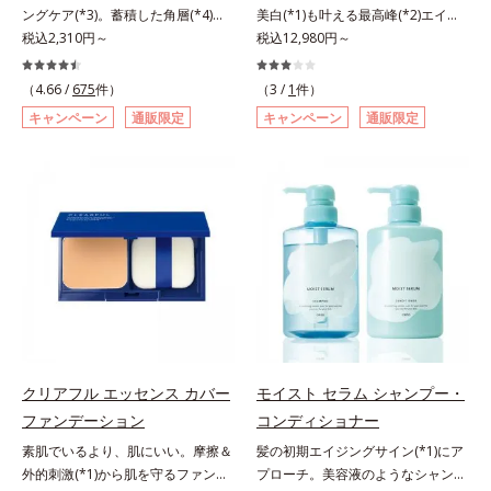
ングケア(*3)。蓄積した角層(*4)を
美白(*1)も叶える最高峰(*2)エイジ
で、手軽においしくたんぱく質を摂
ラ肌が長時間続きます。パウダータ
絡めとりくすみ(*5)を晴らす高密着
税込2,310円～
ングケア(*3)。ハリも透明感(*4)も
税込12,980円～
れます。*1 1杯分（約27g）当り。
イプながら、SPF50+・PA++++。パ
マイルドピーリング(*6)洗顔料。ハ
結果主義。年齢サイン(*5)の因子に
コラーゲン含む。*2 ビタミンB1、
ウダーならではの軽いつけごこち
リも透明感(*7)も結果主義。年齢サ
着目した肌科学エイジングケア(*3)
B2、B6、B12、ナイアシン、パン
で、日焼け止めが苦手な方にもおす
（4.66 /
675
件）
（3 /
1
件）
イン(*8)の因子に着目した肌科学エ
シリーズ。オルビスユー ドットシ
トテン酸各商品の詳しい情報は商品
すめです。水や汗に強いスーパーウ
キャンペーン
通販限定
キャンペーン
通販限定
イジングケア(*3)シリーズ。オルビ
リーズは、年齢による肌悩み一つ一
ページをご覧ください。・BEAUTY
ォータープルーフ(*4)だから、レジ
スユー ドットシリーズは、年齢に
つを対処するのではなく、肌で起き
夏祭りは、こちら
ャーにも大活躍してくれます。*1
よる肌悩み一つ一つを対処するので
ていることの根本原因に着目。加齢
シリカ、セルロース、窒化ホウ素配
はなく、肌で起きていることの根本
とともに現れる年齢サイン(*5)につ
合＝セミマット肌を叶える球状と板
原因に着目。加齢とともに現れる年
いて研究を進めたところ、弾力感の
状の粉体*2 シリカ6種類、セルロー
齢サインについて研究を進めたとこ
ない状態である「ハリのなさ」や、
ス*3 シリカ配合＝皮脂を吸着する
ろ、弾力感のない状態である「ハリ
くすみ(*6)などが現れている状態で
粉体*4 化粧持ち性能
のなさ」や、くすみ(*5)などが現れ
ある「透明感のなさ」が現れること
ている状態である「透明感のなさ」
で大人の肌印象に大きな影響を与え
が、大人の肌印象に大きな影響を与
ていることが分かりました。そこで
えていることがわかりました。そこ
オルビスユー ドットシリーズは美
でオルビスユー ドットシリーズは
容成分(*7)として「G.D.F.アクティ
クリアフル エッセンス カバー
モイスト セラム シャンプー・
美容成分(*9)として「G.D.F.アクテ
ベーター(*8)」を配合。そして、従
ファンデーション
コンディショナー
ィベーター(*10)」を配合。そし
来から配合している美白有効成分
素肌でいるより、肌にいい。摩擦＆
髪の初期エイジングサイン(*1)にア
て、従来から配合している美白(*1)
「トラネキサム酸」を配合しまし
外的刺激(*1)から肌を守るファンデ
プローチ。美容液のようなシャンプ
有効成分「トラネキサム酸」を配合
た。さらに、シリーズ共通の美容成