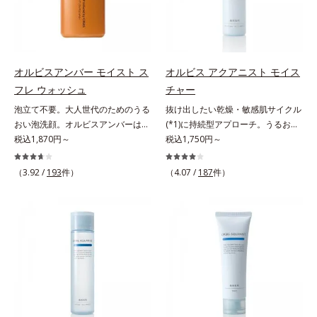
でメイクをくずさずガードします。
毛穴汚れまでスッキリ落として、ず
つき*3 毛髪にうるおい、ハリを与
さらに保湿成分配合でうるおい感が
っと触れていたくなるような、しっ
えること
続き、エアコンなどによる乾燥も防
とりうるおったなめらかな素肌に整
ぎます。*1 トリメチルシロキシケ
えます。脇や胸元、膝、かかとなど
イ酸、ジメチコン配合＝汗や水、皮
のニオイや角質が気になる部位に、
オルビスアンバー モイスト ス
オルビス アクアニスト モイス
脂をはじき、メイクくずれを防ぐ成
週2～3回を目安にお使いいただけ
フレ ウォッシュ
チャー
分*2 オリーブ葉エキス、ゴレンシ
る、スペシャルボディケアアイテム
泡立て不要。大人世代のためのうる
抜け出したい乾燥・敏感肌サイクル
葉エキス、加水分解ヒアルロン酸、
です。落ち着きと深みを感じさせ
おい泡洗顔。オルビスアンバーは、
(*1)に持続型アプローチ。うるおい
異性化糖配合＝保湿成分【ご使用方
る、ウッディの香り。*1 ニオイの
いつも⾃然体で美しくありたいと願
税込1,870円～
を追求した敏感肌用保湿スキンケア
税込1,750円～
法】2層タイプなので、必ず容器を
元となる汚れ *2 古い角質 *3 レ
う⼤⼈世代に寄り添うブランドで
(*2)。うるおいを逃し、刺激を受け
よく振ってからお使いください。メ
ッドクレイ（イライト、カオリン）
す。年齢印象研究に基づいた肌サイ
やすい角層の“乾燥敏感スランプ
イクの仕上げに、顔から20cm程度
配合＝古い角質をからめとる洗浄成
（3.92 /
193
件）
（4.07 /
187
件）
エンスで、複合的なお悩みにアプロ
(*3)”に悩む敏感な肌へ。創業時から
離し、目と口を閉じて、顔全体に適
分、モロッコ溶岩クレイ配合＝古い
ーチ。大人世代の肌に向き合い、手
のうるおい研究により完成した、待
量吹きかけてください。（5～6プッ
角質をからめとる洗浄成分、ベント
軽なお手入れで賢いケアを。ライフ
望の敏感肌用保湿スキンケアライン
シュが目安）ミストを塗布後、肌に
ナイト配合＝洗浄成分
スタイルになじむ、若々しい印象(*)
「オルビス アクアニスト」。乾燥
触れずに乾くまでそのままお待ちく
作りのサポートをします。* 肌にハ
敏感スランプの原因にアプローチす
ださい。
リを与え若々しい印象
る持続型トリプルアミノ酸(*4)を配
合。もともと体内にあるアミノ酸は
異物として排出されにくく、肌にと
どまってうるおいを蓄えてくれま