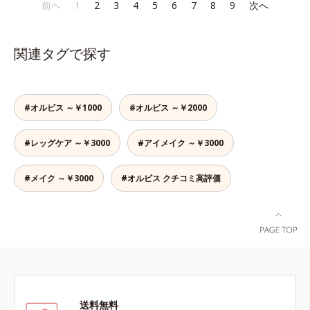
であること(*2)を業界で初めて発見
であること(*2)を業界で初めて発見
前へ
1
2
3
4
5
6
7
8
9
次へ
でも、ただ隠すだけでなく、乾きや
かさ印象が高く評価されたこと*3
(*3)。ニキビ・肌荒れ予防有効成分
(*3)。ニキビ・肌荒れ予防有効成分
すい肌にうるおいを届けながら、光
2022年12月22日時点で、科学文献
と保湿成分を新たに配合。これまで
と保湿成分を新たに配合。これまで
拡散効果で乾燥小ジワや毛穴もカバ
データベースPubMed及びGoogle
の乾燥・テカリへのケアはそのまま
の乾燥・テカリへのケアはそのまま
ーします。【ラスティング効果】皮
scholarにより国内化粧品業界にお
関連タグで探す
に、肌荒れ・ニキビ予防など“今”の
に、肌荒れ・ニキビ予防など“今”の
脂選択テカリ防止成分(*5)テカリの
いて該当文献がないことを確認（ポ
肌悩みに応え、“未来”を見据えて好
肌悩みに応え、“未来”を見据えて好
主成分を選択的に吸収し、うるおい
ーラ化成研究所調べ）
印象の鍵となるハリ・ツヤへもアプ
印象の鍵となるハリ・ツヤへもアプ
はしっかり残すことでカバー力を保
ローチする進化を遂げました。うる
ローチする進化を遂げました。うる
ちます。*1 メイク効果による*2 角
#オルビス ～￥1000
#オルビス ～￥2000
おいを逃しやすい男性肌に着目し、
おいを逃しやすい男性肌に着目し、
層の範囲内*3 スキンプロテクト※
アイテム同士をなじみやすくする
アイテム同士をなじみやすくする
複合成分配合＝肌を保護し、乾燥を
#レッグケア ～￥3000
#アイメイク ～￥3000
「うるおいコネクト設計」を採用。
「うるおいコネクト設計」を採用。
防ぐ複合成分 ※ ビルベリー葉エ
8アイテム分の機能を3ステップに集
8アイテム分の機能を3ステップに集
キス、タベブイアインペチギノサ樹
約し、よりシンプルなお手入れで、
約し、よりシンプルなお手入れで、
#メイク ～￥3000
#オルビス クチコミ高評価
皮エキス*4 グリセリルグルコシド
ハリ・ツヤのある好印象な清潔透明
ハリ・ツヤのある好印象な清潔透明
（保湿成分）、（ジメチコン／ビニ
肌(*1)へ導きます。*1 うるおいによ
肌(*1)へ導きます。*1 うるおいによ
ルジメチコン）クロスポリマー、ジ
る透明感のある肌*2 男性の顔画像
る透明感のある肌*2 男性の顔画像
メチコン（カバー成分）*5 アクリ
を用いた印象評価において、基準画
を用いた印象評価において、基準画
レーツコポリマー
像に対して、頬全体に輝度分布がな
像に対して、頬全体に輝度分布がな
だらかな光（ツヤ）があると、爽や
だらかな光（ツヤ）があると、爽や
かさ印象が高く評価されたこと*3
かさ印象が高く評価されたこと*3
2022年12月22日時点で、科学文献
2022年12月22日時点で、科学文献
送料無料
データベースPubMed及びGoogle
データベースPubMed及びGoogle