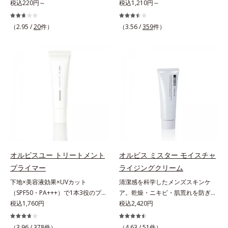
ーション。肌荒れやニキビがある
税込220円～
ー＆コンディショナーで触れていた
税込1,210円～
しました。さらに、シリーズ共通の
分(*7)「GLルートブースター(*9)」
と、ファンデーションを塗っていい
くなるうるツヤ髪へ。「髪のうねり
美容成分「GLルートブースター
を配合することで、肌のふっくら感
か悩むもの。とはいえ、素肌のまま
が気になる」「乾燥してパサつく」
(*11)」を配合することで、肌のふ
や透明感を叶えます。美白ケアしな
（2.95 /
20
件）
（3.56 /
359
件）
では紫外線など外的刺激(*1)をダイ
「なんとなくまとまらない」といっ
っくら感や透明感を叶えます。美白
がら多角的なエイジングケアが叶う
レクトに受けやすい状態です。肌荒
た髪の初期エイジングサイン(*1)に
ケアしながら多角的なエイジングケ
シリーズに。3ステップで上向き
れしやすい、ニキビができやすい人
アプローチする、オルビスのモイス
アが叶うシリーズに。3ステップで
(*10)のハリと透明感を。効果的な
こそ、肌負担が少ない低刺激設計の
トセラムシリーズ。まるでスキンケ
上向き(*12)のハリと透明感を。効
シナジー設計で、あなたのエイジン
ファンデーションで守るのがベス
アアイテムのように美容液成分(*2)
果的なシナジー設計で、あなたのエ
グケアを応援します。*1 メラニン
ト。「クリアフル エッセンス カバ
を6つも配合。保水してうるおいを
イジングケアを応援します。*1 メ
の生成を抑え、シミ・ソバカスを防
ー ファンデーション」は紫外線吸
逃さない成分と、深く浸透してうる
ラニンの生成を抑え、シミ・ソバカ
ぐ（ウォッシュ除く）*2 オルビス
収剤不使用のうえ、敏感肌対象パッ
おいで満たす成分で、髪も地肌も贅
スを防ぐ（ウォッシュを除く）*2
内スキンケアシリーズの保湿力*3
チテスト済(*2)、ノンコメドジェニ
沢にケアします。さらにうるおいを
オルビス内スキンケアシリーズの保
年齢に応じたお手入れのこと*4 う
ックテスト済(*3)で、とことん肌の
行き渡らせる浸透力と、うるおいを
湿力*3 年齢に応じたお手入れのこ
るおいによる*5 乾燥、ハリ・ツヤ
ことを考えた設計。さらに美容成分
キープする保水力を誇る新技術を採
と*4 剥がれずに肌に蓄積した古い
のなさ*6 乾燥による*7 保湿成分*8
に包まれた水分保持力の高い粉体や
用。髪のうねりを抑え、スタイリン
角層*5 乾燥による*6 洗浄によ
ロニセラカエルレア果汁、ノバラエ
オルビスユー トリートメント
オルビス ミスター モイスチャ
和漢植物由来成分をはじめとした、
グのしやすい、ずっと触れていたく
る物理的効果*7 うるおいによる
キス配合＝うるおいを与えハリと透
プライマー
ライジングクリーム
肌をいたわる保湿成分をたっぷり配
なるうるツヤ髪へと導きます。ヒノ
*8 乾燥、ハリ・ツヤのなさ*9
明感に満ちた肌へ導く保湿成分*9
下地×美容液効果×UVカット
清潔感を科学したメンズスキンケ
合しました。肌にやさしいだけでな
キ、ラベンダー、ゼラニウムによる
保湿成分*10 ロニセラカエルレア
メマツヨイグサ抽出液、スイカズラ
（SPF50・PA+++）で1本3役のプラ
ア。乾燥・ニキビ・肌荒れを防ぎハ
く、毛穴や凸凹、赤みをカバーし
リフレッシュアロマの香りで、バス
果汁、ノバラエキス配合＝うるおい
エキス配合＝角層のすみずみまで水
イマー。凹凸をつるんとなめらかに
税込1,760円
リ・ツヤのある、好印象な清潔透明
税込2,420円
て、自然な陶器肌を叶えます。*1
ルームがここちよいリラックス空間
を与えハリと透明感に満ちた肌へ導
分・油分を保ち、ハリ・ツヤを与え
(*1)整え、化粧ノリUPの高機能化粧
肌(*1)へ。オルビスミスターは、男
乾燥など*2 すべての人に皮膚刺激
に。*1 うねり、パサつき*2 保湿成
く保湿成分*11 メマツヨイグサ抽
る保湿成分*10 気持ちのこと各商品
下地。“塗るたび高まる、素肌の美
性の清潔感、爽やかさ、若々しさの
がおきないというわけではありませ
（3.96 /
378
件）
分
（4.63 /
51
件）
出液、スイカズラエキス配合＝角層
の詳しい情報は商品ページをご覧く