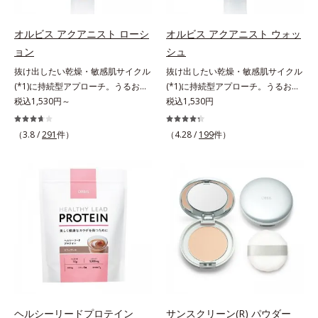
す。刺激を受けやすくなった角層を
うるおいで満たし、脱・敏感肌を目
指します。無油分・無着色・無香
オルビス アクアニスト ローシ
オルビス アクアニスト ウォッ
料・アルコールフリー・界面活性剤
ョン
シュ
不使用(*5)・パラベンフリー、6つ
抜け出したい乾燥・敏感肌サイクル
抜け出したい乾燥・敏感肌サイクル
のフリー処方で徹底的に肌に寄り添
(*1)に持続型アプローチ。うるおい
(*1)に持続型アプローチ。うるおい
います。*1 乾燥と敏感をくり返す
を追求した敏感肌用保湿スキンケア
税込1,530円～
を追求した敏感肌用保湿スキンケア
税込1,530円
こと*2 敏感肌対象連用テスト済
(*2)。うるおいを逃し、刺激を受け
(*2)。うるおいを逃し、刺激を受け
（すべての方のお肌に合うというこ
やすい角層の“乾燥敏感スランプ
やすい角層の“乾燥敏感スランプ
（3.8 /
291
件）
とではありません）*3 乾燥して敏
（4.28 /
199
件）
(*3)”に悩む敏感な肌へ。創業時から
(*3)”に悩む敏感な肌へ。創業時から
感に感じやすい状態のこと*4 発酵
のうるおい研究により完成した、待
のうるおい研究により完成した、待
アミノ酸（ポリグルタミン酸）配合
望の敏感肌用保湿スキンケアライン
望の敏感肌用保湿スキンケアライン
＝乾燥を防ぎ、うるおいに満ちた肌
「オルビス アクアニスト」。乾燥
「オルビス アクアニスト」。乾燥
へ導く保湿成分、植物由来アミノ酸
敏感スランプの原因にアプローチす
敏感スランプの原因にアプローチす
（エルゴチオネイン）配合＝肌を整
る持続型トリプルアミノ酸(*4)を配
る持続型トリプルアミノ酸(*4)を配
え、すこやかに保つ保湿成分、微生
合。もともと体内にあるアミノ酸は
合。もともと体内にあるアミノ酸は
物由来アミノ酸（エクトイン）配合
異物として排出されにくく、肌にと
異物として排出されにくく、肌にと
＝乱れた角層にうるおいを与え、肌
どまってうるおいを蓄えてくれま
どまってうるおいを蓄えてくれま
荒れを防ぐ保湿成分*5 ウォッシュ
す。刺激を受けやすくなった角層を
す。刺激を受けやすくなった角層を
を除くLM＝さっぱり高保湿タイプ
うるおいで満たし、脱・敏感肌を目
うるおいで満たし、脱・敏感肌を目
（脂性肌～普通肌）RM＝しっとり
指します。無油分・無着色・無香
指します。無油分・無着色・無香
ヘルシーリードプロテイン
サンスクリーン(R) パウダー
高保湿タイプ（普通肌～超乾性肌）