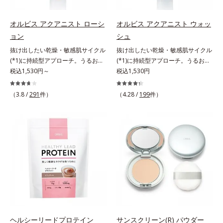
す。刺激を受けやすくなった角層を
うるおいで満たし、脱・敏感肌を目
指します。無油分・無着色・無香
オルビス アクアニスト ローシ
オルビス アクアニスト ウォッ
料・アルコールフリー・界面活性剤
ョン
シュ
不使用(*5)・パラベンフリー、6つ
抜け出したい乾燥・敏感肌サイクル
抜け出したい乾燥・敏感肌サイクル
のフリー処方で徹底的に肌に寄り添
(*1)に持続型アプローチ。うるおい
(*1)に持続型アプローチ。うるおい
います。*1 乾燥と敏感をくり返す
を追求した敏感肌用保湿スキンケア
税込1,530円～
を追求した敏感肌用保湿スキンケア
税込1,530円
こと*2 敏感肌対象連用テスト済
(*2)。うるおいを逃し、刺激を受け
(*2)。うるおいを逃し、刺激を受け
（すべての方のお肌に合うというこ
やすい角層の“乾燥敏感スランプ
やすい角層の“乾燥敏感スランプ
（3.8 /
291
件）
とではありません）*3 乾燥して敏
（4.28 /
199
件）
(*3)”に悩む敏感な肌へ。創業時から
(*3)”に悩む敏感な肌へ。創業時から
感に感じやすい状態のこと*4 発酵
のうるおい研究により完成した、待
のうるおい研究により完成した、待
アミノ酸（ポリグルタミン酸）配合
望の敏感肌用保湿スキンケアライン
望の敏感肌用保湿スキンケアライン
＝乾燥を防ぎ、うるおいに満ちた肌
「オルビス アクアニスト」。乾燥
「オルビス アクアニスト」。乾燥
へ導く保湿成分、植物由来アミノ酸
敏感スランプの原因にアプローチす
敏感スランプの原因にアプローチす
（エルゴチオネイン）配合＝肌を整
る持続型トリプルアミノ酸(*4)を配
る持続型トリプルアミノ酸(*4)を配
え、すこやかに保つ保湿成分、微生
合。もともと体内にあるアミノ酸は
合。もともと体内にあるアミノ酸は
物由来アミノ酸（エクトイン）配合
異物として排出されにくく、肌にと
異物として排出されにくく、肌にと
＝乱れた角層にうるおいを与え、肌
どまってうるおいを蓄えてくれま
どまってうるおいを蓄えてくれま
荒れを防ぐ保湿成分*5 ウォッシュ
す。刺激を受けやすくなった角層を
す。刺激を受けやすくなった角層を
を除くLM＝さっぱり高保湿タイプ
うるおいで満たし、脱・敏感肌を目
うるおいで満たし、脱・敏感肌を目
（脂性肌～普通肌）RM＝しっとり
指します。無油分・無着色・無香
指します。無油分・無着色・無香
ヘルシーリードプロテイン
サンスクリーン(R) パウダー
高保湿タイプ（普通肌～超乾性肌）