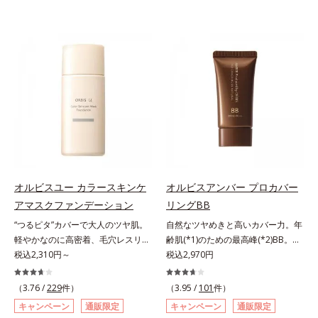
オルビスユー カラースキンケ
オルビスアンバー プロカバー
アマスクファンデーション
リングBB
“つるピタ”カバーで大人のツヤ肌。
自然なツヤめきと高いカバー力。年
軽やかなのに高密着、毛穴レスリキ
齢肌(*1)のための最高峰(*2)BB。年
ッドファンデ。みずみずしく、とけ
税込2,310円～
齢肌(*1)のための最高峰(*2)BBクリ
税込2,970円
込むように密着カバー毛穴レスでな
ームです。肌のアラを光でふわりと
めらかな質感美へ導く、リキッドフ
とばし、くすみや凹凸も軽やかにカ
（3.76 /
229
件）
（3.95 /
101
件）
ァンデーション「カバーはしたいけ
バー。さらに厚みのあるテクスチャ
キャンペーン
通販限定
キャンペーン
通販限定
ど厚塗り感はイヤ」「素肌がもとも
ーが均一にのび広がり、しっかりカ