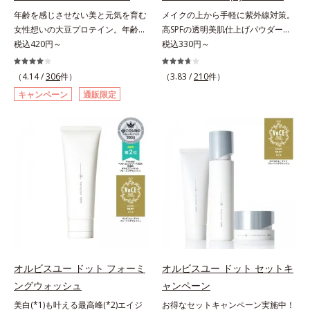
料・アルコールフリー・界面活性剤
料・アルコールフリー・パラベンフ
年齢を感じさせない美と元気を育む
メイクの上から手軽に紫外線対策。
不使用(*5)・パラベンフリー、6つ
リーで、徹底的に肌に寄り添いま
女性想いの大豆プロテイン。年齢を
高SPFの透明美肌仕上げパウダー。
のフリー処方で徹底的に肌に寄り添
す。*1 乾燥と敏感をくり返すこと
感じさせない美と元気を育む、女性
税込420円～
メイクの上から手を汚さずに紫外線
税込330円～
います。*1 乾燥と敏感をくり返す
*2 敏感肌対象連用テスト済（すべ
想いの大豆プロテインです。1杯で
対策ができるUVカットパウダーで
こと*2 敏感肌対象連用テスト済
ての方のお肌に合うということでは
不足しがちなたんぱく質を補えま
す。“素肌のようななめらかな軽
（4.14 /
306
件）
（3.83 /
210
件）
（すべての方のお肌に合うというこ
ありません）*3 乾燥して敏感に感
す。大人女性の食習慣に基づき質と
さ”と“高いUVカット効果”の両立を
とではありません）*3 乾燥して敏
じやすい状態のこと*4 発酵アミノ
キャンペーン
通販限定
量を考え、更年世代の女性に人気の
叶えました。持ち運びしやすいプレ
感に感じやすい状態のこと*4 発酵
酸（ポリグルタミン酸）配合＝乾燥
ある脂質が少ないソイプロテイン
ストタイプ。外出先でも、メイクの
アミノ酸（ポリグルタミン酸）配合
を防ぎ、うるおいに満ちた肌へ導く
（大豆由来の植物性たんぱく質）を
上からササッとUVカットとお直し
＝乾燥を防ぎ、うるおいに満ちた肌
保湿成分、植物由来アミノ酸（エル
採用しました。吸収が穏やかで、腹
が同時にできるお役立ちアイテムで
へ導く保湿成分、植物由来アミノ酸
ゴチオネイン）配合＝肌を整え、す
持ちがいいのもポイントです。体を
す。毛穴や色ムラをカバーしながら
（エルゴチオネイン）配合＝肌を整
こやかに保つ保湿成分、微生物由来
作る材料であるたんぱく質12g(*1)
も、素肌のような透明美肌を叶える
え、すこやかに保つ保湿成分、微生
アミノ酸（エクトイン）配合＝乱れ
をメインに、美を引き出すコラーゲ
秘密は「スムースヴェールパウダー
物由来アミノ酸（エクトイン）配合
た角層にうるおいを与え、肌荒れを
ン5,000mgも配合。さらにリズムを
(*1)」にあります。7種の球状粉体
＝乱れた角層にうるおいを与え、肌
防ぐ保湿成分
支える鉄分やビタミン6種(*2)、食
(*2)が凹凸を埋めて、肌に薄いヴェ
荒れを防ぐ保湿成分*5 ウォッシュ
物繊維など、女性が不足しがちな栄
ールをかけるようにカバー。さらに
を除くLM＝さっぱり高保湿タイプ
養素を豊富に含み、大人女性の健康
板状粉体が光を反射して、すっぴん
（脂性肌～普通肌）RM＝しっとり
美を総合的に支えます。甘さ控えめ
肌のようなナチュラルなツヤ感を演
オルビスユー ドット フォーミ
オルビスユー ドット セットキ
高保湿タイプ（普通肌～超乾性肌）
のカフェオレ味、濃厚な抹茶味の2
出します。また、皮脂を吸着する
ングウォッシュ
ャンペーン
味展開。プロテイン独特のにおいや
「あぶらとりパウダー(*3)」を配合
美白(*1)も叶える最高峰(*2)エイジ
お得なセットキャンペーン実施中！
クセが少なく、水に溶けやすいの
し、くずれ＆テカリを防いでサラサ