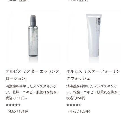
しさ” 肌本来の美しさを引き出す
印象を科学的に検証し、ポジティブ
ん*3 すべての人にコメド（ニキビ
のすみずみまで水分・油分を保ち、
ださい。・BEAUTY夏祭りは、こち
『オルビスユー』発想で、乾燥によ
な光（＝ツヤ）が男性の印象に重要
のもと）ができないというわけでは
ハリ・ツヤを与える保湿成分*12
ら
る小ジワをカバーしてハリ肌に整え
であること(*2)を業界で初めて発見
ありません。
気持ちのこと
る高機能化粧下地毛穴や小ジワの凹
(*3)。ニキビ・肌荒れ予防有効成分
凸をつるんとなめらかに(*1)。スキ
と保湿成分を新たに配合。これまで
ンケア発想の化粧下地です。保湿成
の乾燥・テカリへのケアはそのまま
分が肌全層(*2)に働きかけて、肌の
に、肌荒れ・ニキビ予防など“今”の
うるおいをグンとアップ＆リッチな
肌悩みに応え、“未来”を見据えて好
クリームのようにぴたっと密着。乾
印象の鍵となるハリ・ツヤへもアプ
燥による小ジワを目立たなく(*1)
ローチする進化を遂げました。うる
し、つるんとしたハリ肌に仕上げま
おいを逃しやすい男性肌に着目し、
す。むやみに隠すのではなくふわり
アイテム同士をなじみやすくする
オルビス ミスター エッセンス
オルビス ミスター フォーミン
と光を拡散させ、メイク×スキンケ
「うるおいコネクト設計」を採用。
ローション
グウォッシュ
アのW効果で軽やかな美肌を印象づ
8アイテム分の機能を3ステップに集
清潔感を科学したメンズスキンケ
清潔感を科学したメンズスキンケ
けます。紫外線吸収剤フリーなのに
約し、よりシンプルなお手入れで、
ア。乾燥・ニキビ・肌荒れを防ぎハ
ア。乾燥・ニキビ・肌荒れを防ぎハ
高SPF値、さらにスキンプロテクト
ハリ・ツヤのある好印象な清潔透明
リ・ツヤのある、好印象な清潔透明
税込2,090円～
リ・ツヤのある、好印象な清潔透明
税込1,650円
複合成分(*3)が、ブルーライト、紫
肌(*1)へ導きます。*1 うるおいによ
肌(*1)へ。オルビス ミスターは、男
肌(*1)へ。オルビス ミスターは、男
外線、大気中の微粒子汚れなどの外
る透明感のある肌*2 男性の顔画像
性の清潔感、爽やかさ、若々しさの
性の清潔感、爽やかさ、若々しさの
的ダメージから肌表面をガードしま
（4.65 /
131
件）
を用いた印象評価において、基準画
（4.73 /
105
件）
印象を科学的に検証し、ポジティブ
印象を科学的に検証し、ポジティブ
す。【カバー効果】保湿性凹凸カバ
像に対して、頬全体に輝度分布がな
な光（＝ツヤ）が男性の印象に重要
な光（＝ツヤ）が男性の印象に重要
ー複合成分(*4)肌悩みが気になる時
だらかな光（ツヤ）があると、爽や