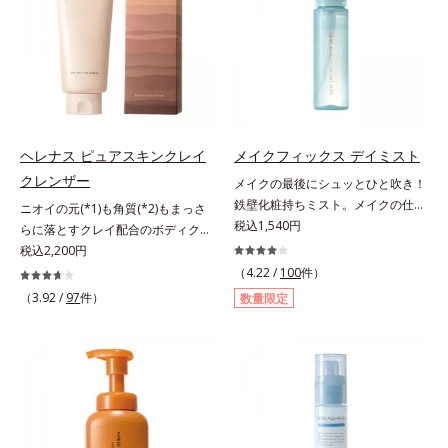
色素に特殊コーティング処理(*4)を
ている部位に吸着して、キューティ
で、“つるん”とした光のヴェールを
施し、さらに3種のうるおい・保護
クル表面をリペア。髪の内外にアプ
まとったような仕上がりに。*1 ス
成分(*5)も配合。しっとり感をキー
ローチして、乾燥などの外的刺激か
キンフィットカラー成分（酸化チタ
プし、ぷるんとした唇に。さっとひ
ら守り抜き、ダメージ(*2)を立て直
ン、酸化鉄、ステアロイルグルタミ
と塗りするだけで、くすみやすい大
し(*3)ます。お風呂でシャンプー後
ン酸2Na）配合＝自然な仕上がりで
人の肌に血色感を与え、唇を自然に
に適量を髪になじませ、置き時間は
肌悩みをカバーする粉体*2 角層ま
美しく彩る色設計です。*1 メイク
0秒。なじませてすぐに洗い流す手
で*3 肌のキメを整え、粉体を密着
効果による*2 水添ポリイソブテン
軽さで、毛先までするんっとまとま
ヘレナス ピュアスキンクレイ
メイクフィックス デイミスト
させる設計のこと
*3 色みのこと*4 トリエトキシカプ
る、まるでサロン帰りのようなうる
クレンザー
メイクの最後にシュッとひと吹き！
リリルシラン配合＝保湿成分*5 ス
おうツヤ髪を叶えます。*1 毛髪補
鉄壁化粧持ちミスト。メイクの仕上
ニオイの元(*1)も角質(*2)もまっさ
クワラン、ヒアルロン酸Na、加水
修成分（イソステアリン酸、イソス
げにシュッとひと吹き。肌とメイク
税込1,540円
らに落とすクレイ配合のボディクレ
分解コラーゲン
テアロイル加水分解コラーゲン、イ
の密着感をピタッと高め、メイクく
ンザー。「へレナス」は、スキンケ
税込2,200円
ソステアロイル加水分解シルク、ス
ずれを防ぎ、化粧持ちをアップさせ
アに強みのあるオルビスとフレグラ
（4.22 /
100
件）
フィンゴ糖脂質、トコフェロール、
るミストタイプの化粧水です。くず
ンスを愛するセントピアによる共同
（3.92 /
97
件）
グリセリン、糖脂質、BG、イソス
数量限定
れ防止成分(*1)を含む層と美容成分
ブランド。ピュアスキンクレイクレ
テアリン酸、イソステアロイル加水
(*2)を含む水層の2層タイプ。よく
ンザーは、ニオイの元(*1)も角質
分解コラーゲン、イソステアロイル
振って混ぜると、美容成分がくずれ
(*2)もまっさらにオフするボディク
加水分解シルク、スフィンゴ糖脂
防止成分を包み込み、メイクの上に
レンザーです。気になるニオイ、ご
質、トコフェロール、グリセリン、
ピタッと密着。くずれ防止成分が
わつきの元となるのは、皮脂と古い
ヒアルロン酸ヒドロキシプロピルト
汗・水・皮脂をはじきながら、美容
角質。汚れの吸着力が強い3種のク
リモニウム、フェノキシエタノー
成分がうるおいをキープ。Wの機能
レイ配合(*3)で、皮脂や古い角質、
ル）*2 髪の乾燥、乾燥によるパサ