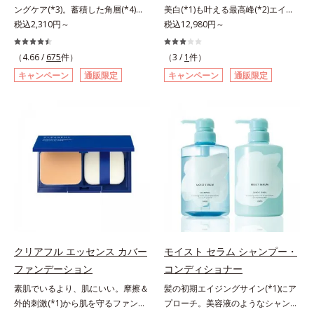
ングケア(*3)。蓄積した角層(*4)を
美白(*1)も叶える最高峰(*2)エイジ
で、手軽においしくたんぱく質を摂
ラ肌が長時間続きます。パウダータ
絡めとりくすみ(*5)を晴らす高密着
税込2,310円～
ングケア(*3)。ハリも透明感(*4)も
税込12,980円～
れます。*1 1杯分（約27g）当り。
イプながら、SPF50+・PA++++。パ
マイルドピーリング(*6)洗顔料。ハ
結果主義。年齢サイン(*5)の因子に
コラーゲン含む。*2 ビタミンB1、
ウダーならではの軽いつけごこち
リも透明感(*7)も結果主義。年齢サ
着目した肌科学エイジングケア(*3)
B2、B6、B12、ナイアシン、パン
で、日焼け止めが苦手な方にもおす
（4.66 /
675
件）
（3 /
1
件）
イン(*8)の因子に着目した肌科学エ
シリーズ。オルビスユー ドットシ
トテン酸各商品の詳しい情報は商品
すめです。水や汗に強いスーパーウ
キャンペーン
通販限定
キャンペーン
通販限定
イジングケア(*3)シリーズ。オルビ
リーズは、年齢による肌悩み一つ一
ページをご覧ください。・BEAUTY
ォータープルーフ(*4)だから、レジ
スユー ドットシリーズは、年齢に
つを対処するのではなく、肌で起き
夏祭りは、こちら
ャーにも大活躍してくれます。*1
よる肌悩み一つ一つを対処するので
ていることの根本原因に着目。加齢
シリカ、セルロース、窒化ホウ素配
はなく、肌で起きていることの根本
とともに現れる年齢サイン(*5)につ
合＝セミマット肌を叶える球状と板
原因に着目。加齢とともに現れる年
いて研究を進めたところ、弾力感の
状の粉体*2 シリカ6種類、セルロー
齢サインについて研究を進めたとこ
ない状態である「ハリのなさ」や、
ス*3 シリカ配合＝皮脂を吸着する
ろ、弾力感のない状態である「ハリ
くすみ(*6)などが現れている状態で
粉体*4 化粧持ち性能
のなさ」や、くすみ(*5)などが現れ
ある「透明感のなさ」が現れること
ている状態である「透明感のなさ」
で大人の肌印象に大きな影響を与え
が、大人の肌印象に大きな影響を与
ていることが分かりました。そこで
えていることがわかりました。そこ
オルビスユー ドットシリーズは美
でオルビスユー ドットシリーズは
容成分(*7)として「G.D.F.アクティ
クリアフル エッセンス カバー
モイスト セラム シャンプー・
美容成分(*9)として「G.D.F.アクテ
ベーター(*8)」を配合。そして、従
ファンデーション
コンディショナー
ィベーター(*10)」を配合。そし
来から配合している美白有効成分
素肌でいるより、肌にいい。摩擦＆
髪の初期エイジングサイン(*1)にア
て、従来から配合している美白(*1)
「トラネキサム酸」を配合しまし
外的刺激(*1)から肌を守るファンデ
プローチ。美容液のようなシャンプ
有効成分「トラネキサム酸」を配合
た。さらに、シリーズ共通の美容成