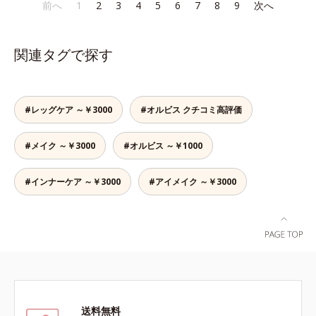
であること(*2)を業界で初めて発見
であること(*2)を業界で初めて発見
前へ
1
2
3
4
5
6
7
8
9
次へ
でも、ただ隠すだけでなく、乾きや
かさ印象が高く評価されたこと*3
(*3)。ニキビ・肌荒れ予防有効成分
(*3)。ニキビ・肌荒れ予防有効成分
すい肌にうるおいを届けながら、光
2022年12月22日時点で、科学文献
と保湿成分を新たに配合。これまで
と保湿成分を新たに配合。これまで
拡散効果で乾燥小ジワや毛穴もカバ
データベースPubMed及びGoogle
の乾燥・テカリへのケアはそのまま
の乾燥・テカリへのケアはそのまま
ーします。【ラスティング効果】皮
scholarにより国内化粧品業界にお
関連タグで探す
に、肌荒れ・ニキビ予防など“今”の
に、肌荒れ・ニキビ予防など“今”の
脂選択テカリ防止成分(*5)テカリの
いて該当文献がないことを確認（ポ
肌悩みに応え、“未来”を見据えて好
肌悩みに応え、“未来”を見据えて好
主成分を選択的に吸収し、うるおい
ーラ化成研究所調べ）
印象の鍵となるハリ・ツヤへもアプ
印象の鍵となるハリ・ツヤへもアプ
はしっかり残すことでカバー力を保
ローチする進化を遂げました。うる
ローチする進化を遂げました。うる
ちます。*1 メイク効果による*2 角
#レッグケア ～￥3000
#オルビス クチコミ高評価
おいを逃しやすい男性肌に着目し、
おいを逃しやすい男性肌に着目し、
層の範囲内*3 スキンプロテクト※
アイテム同士をなじみやすくする
アイテム同士をなじみやすくする
複合成分配合＝肌を保護し、乾燥を
#メイク ～￥3000
#オルビス ～￥1000
「うるおいコネクト設計」を採用。
「うるおいコネクト設計」を採用。
防ぐ複合成分 ※ ビルベリー葉エ
8アイテム分の機能を3ステップに集
8アイテム分の機能を3ステップに集
キス、タベブイアインペチギノサ樹
約し、よりシンプルなお手入れで、
約し、よりシンプルなお手入れで、
#インナーケア ～￥3000
#アイメイク ～￥3000
皮エキス*4 グリセリルグルコシド
ハリ・ツヤのある好印象な清潔透明
ハリ・ツヤのある好印象な清潔透明
（保湿成分）、（ジメチコン／ビニ
肌(*1)へ導きます。*1 うるおいによ
肌(*1)へ導きます。*1 うるおいによ
ルジメチコン）クロスポリマー、ジ
る透明感のある肌*2 男性の顔画像
る透明感のある肌*2 男性の顔画像
メチコン（カバー成分）*5 アクリ
を用いた印象評価において、基準画
を用いた印象評価において、基準画
レーツコポリマー
像に対して、頬全体に輝度分布がな
像に対して、頬全体に輝度分布がな
だらかな光（ツヤ）があると、爽や
だらかな光（ツヤ）があると、爽や
かさ印象が高く評価されたこと*3
かさ印象が高く評価されたこと*3
2022年12月22日時点で、科学文献
2022年12月22日時点で、科学文献
送料無料
データベースPubMed及びGoogle
データベースPubMed及びGoogle