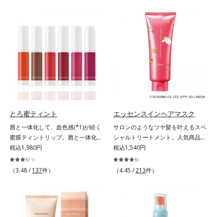
とキレイな人だと思われたい」そん
バーしながらも自然な仕上がりで
なお客様の声から誕生した、軽やか
す。年齢肌による黄ぐすみや血色の
なのにピタッと密着し、肌悩み
悪さに対応した色設計で、白浮きせ
を“つるん”と隠すリキッドファンデ
ずパッと明るい印象を叶えます。こ
ーションです。年齢とともに増えて
れ1本で、日中美容クリーム・日焼
いくお悩みを自然に隠しつつも、ま
け止め・化粧下地・カラーコントロ
るで“素肌美人”に見える仕上がりを
ール・コンシーラー・パウダー・フ
叶えるのは、微細で均一なカバー粉
ァンデーションの7役を兼ねる多機
体(*1)が大きさの異なる毛穴にも隙
能BB。慌ただしい朝でもパパッと
なくフィットするから。粉体の表面
塗るだけで、厚塗り感のない、自然
にダマ防止の特殊コーティングを施
なツヤめきのある美肌に整えます。
とろ蜜ティント
エッセンスインヘアマスク
すことで、カバー粉体は薄く・均一
*1 年齢を重ねた肌*2 オルビス内BB
唇と一体化して、血色感(*1)が続く
サロンのようなツヤ髪を叶えるスペ
に凹凸へフィット。毛穴や色ムラを
クリームのカバー力
蜜膜ティントリップ。唇と一体化し
シャルトリートメント。人気商品
カバーしながら自然な仕上がりを叶
て色落ちしにくいティント処方とう
税込1,980円
「エッセンスインヘアミルク」と同
税込1,540円
えます。また、ファンデーションを
るおいを両立した、ティントリップ
じシリーズの、お風呂で美しいツヤ
つけている間に保湿成分が肌へ浸透
です。色が長時間唇に密着するオイ
髪を叶えるスペシャルヘアマスクで
(*2)するスキンコンディショニング
（3.48 /
137
件）
（4.45 /
213
件）
ル(*2)配合だから色落ちしにくく、
す。シャンプー後のまっさらな髪の
セラム設計(*3)を採用。肌に触れた
果物の蜜を凝縮したような(*3)みず
内部の通り道を押し広げて、毛髪補
瞬間、保湿成分が浸透しうるおいを
みずしい発色が続きます。また色素
修成分(*1)が髪の内部まで浸透。さ
与えます。キメを整え、磨かれたよ
による唇の乾燥を防ぐため、一部の
らに毛髪保護成分がダメージを受け
うな透明感とツヤを生み出すこと