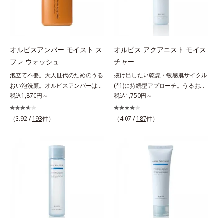
でメイクをくずさずガードします。
毛穴汚れまでスッキリ落として、ず
つき*3 毛髪にうるおい、ハリを与
さらに保湿成分配合でうるおい感が
っと触れていたくなるような、しっ
えること
続き、エアコンなどによる乾燥も防
とりうるおったなめらかな素肌に整
ぎます。*1 トリメチルシロキシケ
えます。脇や胸元、膝、かかとなど
イ酸、ジメチコン配合＝汗や水、皮
のニオイや角質が気になる部位に、
オルビスアンバー モイスト ス
オルビス アクアニスト モイス
脂をはじき、メイクくずれを防ぐ成
週2～3回を目安にお使いいただけ
フレ ウォッシュ
チャー
分*2 オリーブ葉エキス、ゴレンシ
る、スペシャルボディケアアイテム
泡立て不要。大人世代のためのうる
抜け出したい乾燥・敏感肌サイクル
葉エキス、加水分解ヒアルロン酸、
です。落ち着きと深みを感じさせ
おい泡洗顔。オルビスアンバーは、
(*1)に持続型アプローチ。うるおい
異性化糖配合＝保湿成分【ご使用方
る、ウッディの香り。*1 ニオイの
いつも⾃然体で美しくありたいと願
税込1,870円～
を追求した敏感肌用保湿スキンケア
税込1,750円～
法】2層タイプなので、必ず容器を
元となる汚れ *2 古い角質 *3 レ
う⼤⼈世代に寄り添うブランドで
(*2)。うるおいを逃し、刺激を受け
よく振ってからお使いください。メ
ッドクレイ（イライト、カオリン）
す。年齢印象研究に基づいた肌サイ
やすい角層の“乾燥敏感スランプ
イクの仕上げに、顔から20cm程度
配合＝古い角質をからめとる洗浄成
（3.92 /
193
件）
（4.07 /
187
件）
エンスで、複合的なお悩みにアプロ
(*3)”に悩む敏感な肌へ。創業時から
離し、目と口を閉じて、顔全体に適
分、モロッコ溶岩クレイ配合＝古い
ーチ。大人世代の肌に向き合い、手
のうるおい研究により完成した、待
量吹きかけてください。（5～6プッ
角質をからめとる洗浄成分、ベント
軽なお手入れで賢いケアを。ライフ
望の敏感肌用保湿スキンケアライン
シュが目安）ミストを塗布後、肌に
ナイト配合＝洗浄成分
スタイルになじむ、若々しい印象(*)
「オルビス アクアニスト」。乾燥
触れずに乾くまでそのままお待ちく
作りのサポートをします。* 肌にハ
敏感スランプの原因にアプローチす
ださい。
リを与え若々しい印象
る持続型トリプルアミノ酸(*4)を配
合。もともと体内にあるアミノ酸は
異物として排出されにくく、肌にと
どまってうるおいを蓄えてくれま