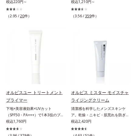
ーション。肌荒れやニキビがある
税込220円～
ー＆コンディショナーで触れていた
税込1,210円～
しました。さらに、シリーズ共通の
分(*7)「GLルートブースター(*9)」
と、ファンデーションを塗っていい
くなるうるツヤ髪へ。「髪のうねり
美容成分「GLルートブースター
を配合することで、肌のふっくら感
か悩むもの。とはいえ、素肌のまま
が気になる」「乾燥してパサつく」
(*11)」を配合することで、肌のふ
や透明感を叶えます。美白ケアしな
（2.95 /
20
件）
（3.56 /
359
件）
では紫外線など外的刺激(*1)をダイ
「なんとなくまとまらない」といっ
っくら感や透明感を叶えます。美白
がら多角的なエイジングケアが叶う
レクトに受けやすい状態です。肌荒
た髪の初期エイジングサイン(*1)に
ケアしながら多角的なエイジングケ
シリーズに。3ステップで上向き
れしやすい、ニキビができやすい人
アプローチする、オルビスのモイス
アが叶うシリーズに。3ステップで
(*10)のハリと透明感を。効果的な
こそ、肌負担が少ない低刺激設計の
トセラムシリーズ。まるでスキンケ
上向き(*12)のハリと透明感を。効
シナジー設計で、あなたのエイジン
ファンデーションで守るのがベス
アアイテムのように美容液成分(*2)
果的なシナジー設計で、あなたのエ
グケアを応援します。*1 メラニン
ト。「クリアフル エッセンス カバ
を6つも配合。保水してうるおいを
イジングケアを応援します。*1 メ
の生成を抑え、シミ・ソバカスを防
ー ファンデーション」は紫外線吸
逃さない成分と、深く浸透してうる
ラニンの生成を抑え、シミ・ソバカ
ぐ（ウォッシュ除く）*2 オルビス
収剤不使用のうえ、敏感肌対象パッ
おいで満たす成分で、髪も地肌も贅
スを防ぐ（ウォッシュを除く）*2
内スキンケアシリーズの保湿力*3
チテスト済(*2)、ノンコメドジェニ
沢にケアします。さらにうるおいを
オルビス内スキンケアシリーズの保
年齢に応じたお手入れのこと*4 う
ックテスト済(*3)で、とことん肌の
行き渡らせる浸透力と、うるおいを
湿力*3 年齢に応じたお手入れのこ
るおいによる*5 乾燥、ハリ・ツヤ
ことを考えた設計。さらに美容成分
キープする保水力を誇る新技術を採
と*4 剥がれずに肌に蓄積した古い
のなさ*6 乾燥による*7 保湿成分*8
に包まれた水分保持力の高い粉体や
用。髪のうねりを抑え、スタイリン
角層*5 乾燥による*6 洗浄によ
ロニセラカエルレア果汁、ノバラエ
オルビスユー トリートメント
オルビス ミスター モイスチャ
和漢植物由来成分をはじめとした、
グのしやすい、ずっと触れていたく
る物理的効果*7 うるおいによる
キス配合＝うるおいを与えハリと透
プライマー
ライジングクリーム
肌をいたわる保湿成分をたっぷり配
なるうるツヤ髪へと導きます。ヒノ
*8 乾燥、ハリ・ツヤのなさ*9
明感に満ちた肌へ導く保湿成分*9
下地×美容液効果×UVカット
清潔感を科学したメンズスキンケ
合しました。肌にやさしいだけでな
キ、ラベンダー、ゼラニウムによる
保湿成分*10 ロニセラカエルレア
メマツヨイグサ抽出液、スイカズラ
（SPF50・PA+++）で1本3役のプラ
ア。乾燥・ニキビ・肌荒れを防ぎハ
く、毛穴や凸凹、赤みをカバーし
リフレッシュアロマの香りで、バス
果汁、ノバラエキス配合＝うるおい
エキス配合＝角層のすみずみまで水
イマー。凹凸をつるんとなめらかに
税込1,760円
リ・ツヤのある、好印象な清潔透明
税込2,420円
て、自然な陶器肌を叶えます。*1
ルームがここちよいリラックス空間
を与えハリと透明感に満ちた肌へ導
分・油分を保ち、ハリ・ツヤを与え
(*1)整え、化粧ノリUPの高機能化粧
肌(*1)へ。オルビスミスターは、男
乾燥など*2 すべての人に皮膚刺激
に。*1 うねり、パサつき*2 保湿成
く保湿成分*11 メマツヨイグサ抽
る保湿成分*10 気持ちのこと各商品
下地。“塗るたび高まる、素肌の美
性の清潔感、爽やかさ、若々しさの
がおきないというわけではありませ
（3.96 /
378
件）
分
（4.63 /
51
件）
出液、スイカズラエキス配合＝角層
の詳しい情報は商品ページをご覧く