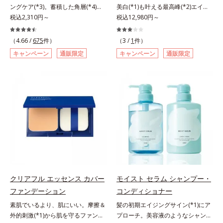
ングケア(*3)。蓄積した角層(*4)を
美白(*1)も叶える最高峰(*2)エイジ
で、手軽においしくたんぱく質を摂
ラ肌が長時間続きます。パウダータ
絡めとりくすみ(*5)を晴らす高密着
税込2,310円～
ングケア(*3)。ハリも透明感(*4)も
税込12,980円～
れます。*1 1杯分（約27g）当り。
イプながら、SPF50+・PA++++。パ
マイルドピーリング(*6)洗顔料。ハ
結果主義。年齢サイン(*5)の因子に
コラーゲン含む。*2 ビタミンB1、
ウダーならではの軽いつけごこち
リも透明感(*7)も結果主義。年齢サ
着目した肌科学エイジングケア(*3)
B2、B6、B12、ナイアシン、パン
で、日焼け止めが苦手な方にもおす
（4.66 /
675
件）
（3 /
1
件）
イン(*8)の因子に着目した肌科学エ
シリーズ。オルビスユー ドットシ
トテン酸各商品の詳しい情報は商品
すめです。水や汗に強いスーパーウ
キャンペーン
通販限定
キャンペーン
通販限定
イジングケア(*3)シリーズ。オルビ
リーズは、年齢による肌悩み一つ一
ページをご覧ください。・BEAUTY
ォータープルーフ(*4)だから、レジ
スユー ドットシリーズは、年齢に
つを対処するのではなく、肌で起き
夏祭りは、こちら
ャーにも大活躍してくれます。*1
よる肌悩み一つ一つを対処するので
ていることの根本原因に着目。加齢
シリカ、セルロース、窒化ホウ素配
はなく、肌で起きていることの根本
とともに現れる年齢サイン(*5)につ
合＝セミマット肌を叶える球状と板
原因に着目。加齢とともに現れる年
いて研究を進めたところ、弾力感の
状の粉体*2 シリカ6種類、セルロー
齢サインについて研究を進めたとこ
ない状態である「ハリのなさ」や、
ス*3 シリカ配合＝皮脂を吸着する
ろ、弾力感のない状態である「ハリ
くすみ(*6)などが現れている状態で
粉体*4 化粧持ち性能
のなさ」や、くすみ(*5)などが現れ
ある「透明感のなさ」が現れること
ている状態である「透明感のなさ」
で大人の肌印象に大きな影響を与え
が、大人の肌印象に大きな影響を与
ていることが分かりました。そこで
えていることがわかりました。そこ
オルビスユー ドットシリーズは美
でオルビスユー ドットシリーズは
容成分(*7)として「G.D.F.アクティ
クリアフル エッセンス カバー
モイスト セラム シャンプー・
美容成分(*9)として「G.D.F.アクテ
ベーター(*8)」を配合。そして、従
ファンデーション
コンディショナー
ィベーター(*10)」を配合。そし
来から配合している美白有効成分
素肌でいるより、肌にいい。摩擦＆
髪の初期エイジングサイン(*1)にア
て、従来から配合している美白(*1)
「トラネキサム酸」を配合しまし
外的刺激(*1)から肌を守るファンデ
プローチ。美容液のようなシャンプ
有効成分「トラネキサム酸」を配合
た。さらに、シリーズ共通の美容成