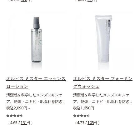
しさ” 肌本来の美しさを引き出す
印象を科学的に検証し、ポジティブ
ん*3 すべての人にコメド（ニキビ
のすみずみまで水分・油分を保ち、
ださい。・BEAUTY夏祭りは、こち
『オルビスユー』発想で、乾燥によ
な光（＝ツヤ）が男性の印象に重要
のもと）ができないというわけでは
ハリ・ツヤを与える保湿成分*12
ら
る小ジワをカバーしてハリ肌に整え
であること(*2)を業界で初めて発見
ありません。
気持ちのこと
る高機能化粧下地毛穴や小ジワの凹
(*3)。ニキビ・肌荒れ予防有効成分
凸をつるんとなめらかに(*1)。スキ
と保湿成分を新たに配合。これまで
ンケア発想の化粧下地です。保湿成
の乾燥・テカリへのケアはそのまま
分が肌全層(*2)に働きかけて、肌の
に、肌荒れ・ニキビ予防など“今”の
うるおいをグンとアップ＆リッチな
肌悩みに応え、“未来”を見据えて好
クリームのようにぴたっと密着。乾
印象の鍵となるハリ・ツヤへもアプ
燥による小ジワを目立たなく(*1)
ローチする進化を遂げました。うる
し、つるんとしたハリ肌に仕上げま
おいを逃しやすい男性肌に着目し、
す。むやみに隠すのではなくふわり
アイテム同士をなじみやすくする
オルビス ミスター エッセンス
オルビス ミスター フォーミン
と光を拡散させ、メイク×スキンケ
「うるおいコネクト設計」を採用。
ローション
グウォッシュ
アのW効果で軽やかな美肌を印象づ
8アイテム分の機能を3ステップに集
清潔感を科学したメンズスキンケ
清潔感を科学したメンズスキンケ
けます。紫外線吸収剤フリーなのに
約し、よりシンプルなお手入れで、
ア。乾燥・ニキビ・肌荒れを防ぎハ
ア。乾燥・ニキビ・肌荒れを防ぎハ
高SPF値、さらにスキンプロテクト
ハリ・ツヤのある好印象な清潔透明
リ・ツヤのある、好印象な清潔透明
税込2,090円～
リ・ツヤのある、好印象な清潔透明
税込1,650円
複合成分(*3)が、ブルーライト、紫
肌(*1)へ導きます。*1 うるおいによ
肌(*1)へ。オルビス ミスターは、男
肌(*1)へ。オルビス ミスターは、男
外線、大気中の微粒子汚れなどの外
る透明感のある肌*2 男性の顔画像
性の清潔感、爽やかさ、若々しさの
性の清潔感、爽やかさ、若々しさの
的ダメージから肌表面をガードしま
（4.65 /
131
件）
を用いた印象評価において、基準画
（4.73 /
105
件）
印象を科学的に検証し、ポジティブ
印象を科学的に検証し、ポジティブ
す。【カバー効果】保湿性凹凸カバ
像に対して、頬全体に輝度分布がな
な光（＝ツヤ）が男性の印象に重要
な光（＝ツヤ）が男性の印象に重要
ー複合成分(*4)肌悩みが気になる時
だらかな光（ツヤ）があると、爽や