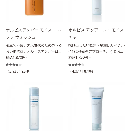
でメイクをくずさずガードします。
毛穴汚れまでスッキリ落として、ず
つき*3 毛髪にうるおい、ハリを与
さらに保湿成分配合でうるおい感が
っと触れていたくなるような、しっ
えること
続き、エアコンなどによる乾燥も防
とりうるおったなめらかな素肌に整
ぎます。*1 トリメチルシロキシケ
えます。脇や胸元、膝、かかとなど
イ酸、ジメチコン配合＝汗や水、皮
のニオイや角質が気になる部位に、
オルビスアンバー モイスト ス
オルビス アクアニスト モイス
脂をはじき、メイクくずれを防ぐ成
週2～3回を目安にお使いいただけ
フレ ウォッシュ
チャー
分*2 オリーブ葉エキス、ゴレンシ
る、スペシャルボディケアアイテム
泡立て不要。大人世代のためのうる
抜け出したい乾燥・敏感肌サイクル
葉エキス、加水分解ヒアルロン酸、
です。落ち着きと深みを感じさせ
おい泡洗顔。オルビスアンバーは、
(*1)に持続型アプローチ。うるおい
異性化糖配合＝保湿成分【ご使用方
る、ウッディの香り。*1 ニオイの
いつも⾃然体で美しくありたいと願
税込1,870円～
を追求した敏感肌用保湿スキンケア
税込1,750円～
法】2層タイプなので、必ず容器を
元となる汚れ *2 古い角質 *3 レ
う⼤⼈世代に寄り添うブランドで
(*2)。うるおいを逃し、刺激を受け
よく振ってからお使いください。メ
ッドクレイ（イライト、カオリン）
す。年齢印象研究に基づいた肌サイ
やすい角層の“乾燥敏感スランプ
イクの仕上げに、顔から20cm程度
配合＝古い角質をからめとる洗浄成
（3.92 /
193
件）
（4.07 /
187
件）
エンスで、複合的なお悩みにアプロ
(*3)”に悩む敏感な肌へ。創業時から
離し、目と口を閉じて、顔全体に適
分、モロッコ溶岩クレイ配合＝古い
ーチ。大人世代の肌に向き合い、手
のうるおい研究により完成した、待
量吹きかけてください。（5～6プッ
角質をからめとる洗浄成分、ベント
軽なお手入れで賢いケアを。ライフ
望の敏感肌用保湿スキンケアライン
シュが目安）ミストを塗布後、肌に
ナイト配合＝洗浄成分
スタイルになじむ、若々しい印象(*)
「オルビス アクアニスト」。乾燥
触れずに乾くまでそのままお待ちく
作りのサポートをします。* 肌にハ
敏感スランプの原因にアプローチす
ださい。
リを与え若々しい印象
る持続型トリプルアミノ酸(*4)を配
合。もともと体内にあるアミノ酸は
異物として排出されにくく、肌にと
どまってうるおいを蓄えてくれま