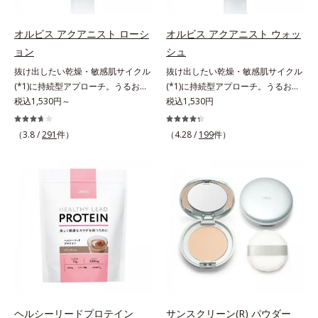
す。刺激を受けやすくなった角層を
うるおいで満たし、脱・敏感肌を目
指します。無油分・無着色・無香
オルビス アクアニスト ローシ
オルビス アクアニスト ウォッ
料・アルコールフリー・界面活性剤
ョン
シュ
不使用(*5)・パラベンフリー、6つ
抜け出したい乾燥・敏感肌サイクル
抜け出したい乾燥・敏感肌サイクル
のフリー処方で徹底的に肌に寄り添
(*1)に持続型アプローチ。うるおい
(*1)に持続型アプローチ。うるおい
います。*1 乾燥と敏感をくり返す
を追求した敏感肌用保湿スキンケア
税込1,530円～
を追求した敏感肌用保湿スキンケア
税込1,530円
こと*2 敏感肌対象連用テスト済
(*2)。うるおいを逃し、刺激を受け
(*2)。うるおいを逃し、刺激を受け
（すべての方のお肌に合うというこ
やすい角層の“乾燥敏感スランプ
やすい角層の“乾燥敏感スランプ
（3.8 /
291
件）
とではありません）*3 乾燥して敏
（4.28 /
199
件）
(*3)”に悩む敏感な肌へ。創業時から
(*3)”に悩む敏感な肌へ。創業時から
感に感じやすい状態のこと*4 発酵
のうるおい研究により完成した、待
のうるおい研究により完成した、待
アミノ酸（ポリグルタミン酸）配合
望の敏感肌用保湿スキンケアライン
望の敏感肌用保湿スキンケアライン
＝乾燥を防ぎ、うるおいに満ちた肌
「オルビス アクアニスト」。乾燥
「オルビス アクアニスト」。乾燥
へ導く保湿成分、植物由来アミノ酸
敏感スランプの原因にアプローチす
敏感スランプの原因にアプローチす
（エルゴチオネイン）配合＝肌を整
る持続型トリプルアミノ酸(*4)を配
る持続型トリプルアミノ酸(*4)を配
え、すこやかに保つ保湿成分、微生
合。もともと体内にあるアミノ酸は
合。もともと体内にあるアミノ酸は
物由来アミノ酸（エクトイン）配合
異物として排出されにくく、肌にと
異物として排出されにくく、肌にと
＝乱れた角層にうるおいを与え、肌
どまってうるおいを蓄えてくれま
どまってうるおいを蓄えてくれま
荒れを防ぐ保湿成分*5 ウォッシュ
す。刺激を受けやすくなった角層を
す。刺激を受けやすくなった角層を
を除くLM＝さっぱり高保湿タイプ
うるおいで満たし、脱・敏感肌を目
うるおいで満たし、脱・敏感肌を目
（脂性肌～普通肌）RM＝しっとり
指します。無油分・無着色・無香
指します。無油分・無着色・無香
ヘルシーリードプロテイン
サンスクリーン(R) パウダー
高保湿タイプ（普通肌～超乾性肌）