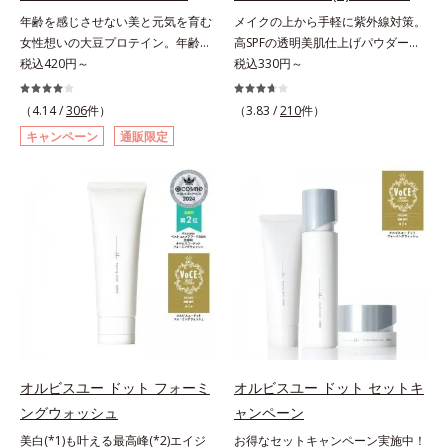
料・アルコールフリー・界面活性剤
料・アルコールフリー・パラベンフ
年齢を感じさせない美と元気を育む
メイクの上から手軽に紫外線対策。
不使用(*5)・パラベンフリー、6つ
リーで、徹底的に肌に寄り添いま
女性想いの大豆プロテイン。年齢を
高SPFの透明美肌仕上げパウダー。
のフリー処方で徹底的に肌に寄り添
す。*1 乾燥と敏感をくり返すこと
感じさせない美と元気を育む、女性
税込420円～
メイクの上から手を汚さずに紫外線
税込330円～
います。*1 乾燥と敏感をくり返す
*2 敏感肌対象連用テスト済（すべ
想いの大豆プロテインです。1杯で
対策ができるUVカットパウダーで
こと*2 敏感肌対象連用テスト済
ての方のお肌に合うということでは
不足しがちなたんぱく質を補えま
す。“素肌のようななめらかな軽
（4.14 /
306
件）
（3.83 /
210
件）
（すべての方のお肌に合うというこ
ありません）*3 乾燥して敏感に感
す。大人女性の食習慣に基づき質と
さ”と“高いUVカット効果”の両立を
とではありません）*3 乾燥して敏
じやすい状態のこと*4 発酵アミノ
キャンペーン
通販限定
量を考え、更年世代の女性に人気の
叶えました。持ち運びしやすいプレ
感に感じやすい状態のこと*4 発酵
酸（ポリグルタミン酸）配合＝乾燥
ある脂質が少ないソイプロテイン
ストタイプ。外出先でも、メイクの
アミノ酸（ポリグルタミン酸）配合
を防ぎ、うるおいに満ちた肌へ導く
（大豆由来の植物性たんぱく質）を
上からササッとUVカットとお直し
＝乾燥を防ぎ、うるおいに満ちた肌
保湿成分、植物由来アミノ酸（エル
採用しました。吸収が穏やかで、腹
が同時にできるお役立ちアイテムで
へ導く保湿成分、植物由来アミノ酸
ゴチオネイン）配合＝肌を整え、す
持ちがいいのもポイントです。体を
す。毛穴や色ムラをカバーしながら
（エルゴチオネイン）配合＝肌を整
こやかに保つ保湿成分、微生物由来
作る材料であるたんぱく質12g(*1)
も、素肌のような透明美肌を叶える
え、すこやかに保つ保湿成分、微生
アミノ酸（エクトイン）配合＝乱れ
をメインに、美を引き出すコラーゲ
秘密は「スムースヴェールパウダー
物由来アミノ酸（エクトイン）配合
た角層にうるおいを与え、肌荒れを
ン5,000mgも配合。さらにリズムを
(*1)」にあります。7種の球状粉体
＝乱れた角層にうるおいを与え、肌
防ぐ保湿成分
支える鉄分やビタミン6種(*2)、食
(*2)が凹凸を埋めて、肌に薄いヴェ
荒れを防ぐ保湿成分*5 ウォッシュ
物繊維など、女性が不足しがちな栄
ールをかけるようにカバー。さらに
を除くLM＝さっぱり高保湿タイプ
養素を豊富に含み、大人女性の健康
板状粉体が光を反射して、すっぴん
（脂性肌～普通肌）RM＝しっとり
美を総合的に支えます。甘さ控えめ
肌のようなナチュラルなツヤ感を演
オルビスユー ドット フォーミ
オルビスユー ドット セットキ
高保湿タイプ（普通肌～超乾性肌）
のカフェオレ味、濃厚な抹茶味の2
出します。また、皮脂を吸着する
ングウォッシュ
ャンペーン
味展開。プロテイン独特のにおいや
「あぶらとりパウダー(*3)」を配合
美白(*1)も叶える最高峰(*2)エイジ
お得なセットキャンペーン実施中！
クセが少なく、水に溶けやすいの
し、くずれ＆テカリを防いでサラサ