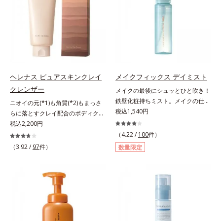
色素に特殊コーティング処理(*4)を
ている部位に吸着して、キューティ
で、“つるん”とした光のヴェールを
施し、さらに3種のうるおい・保護
クル表面をリペア。髪の内外にアプ
まとったような仕上がりに。*1 ス
成分(*5)も配合。しっとり感をキー
ローチして、乾燥などの外的刺激か
キンフィットカラー成分（酸化チタ
プし、ぷるんとした唇に。さっとひ
ら守り抜き、ダメージ(*2)を立て直
ン、酸化鉄、ステアロイルグルタミ
と塗りするだけで、くすみやすい大
し(*3)ます。お風呂でシャンプー後
ン酸2Na）配合＝自然な仕上がりで
人の肌に血色感を与え、唇を自然に
に適量を髪になじませ、置き時間は
肌悩みをカバーする粉体*2 角層ま
美しく彩る色設計です。*1 メイク
0秒。なじませてすぐに洗い流す手
で*3 肌のキメを整え、粉体を密着
効果による*2 水添ポリイソブテン
軽さで、毛先までするんっとまとま
ヘレナス ピュアスキンクレイ
メイクフィックス デイミスト
させる設計のこと
*3 色みのこと*4 トリエトキシカプ
る、まるでサロン帰りのようなうる
クレンザー
メイクの最後にシュッとひと吹き！
リリルシラン配合＝保湿成分*5 ス
おうツヤ髪を叶えます。*1 毛髪補
鉄壁化粧持ちミスト。メイクの仕上
ニオイの元(*1)も角質(*2)もまっさ
クワラン、ヒアルロン酸Na、加水
修成分（イソステアリン酸、イソス
げにシュッとひと吹き。肌とメイク
税込1,540円
らに落とすクレイ配合のボディクレ
分解コラーゲン
テアロイル加水分解コラーゲン、イ
の密着感をピタッと高め、メイクく
ンザー。「へレナス」は、スキンケ
税込2,200円
ソステアロイル加水分解シルク、ス
ずれを防ぎ、化粧持ちをアップさせ
アに強みのあるオルビスとフレグラ
（4.22 /
100
件）
フィンゴ糖脂質、トコフェロール、
るミストタイプの化粧水です。くず
ンスを愛するセントピアによる共同
（3.92 /
97
件）
グリセリン、糖脂質、BG、イソス
数量限定
れ防止成分(*1)を含む層と美容成分
ブランド。ピュアスキンクレイクレ
テアリン酸、イソステアロイル加水
(*2)を含む水層の2層タイプ。よく
ンザーは、ニオイの元(*1)も角質
分解コラーゲン、イソステアロイル
振って混ぜると、美容成分がくずれ
(*2)もまっさらにオフするボディク
加水分解シルク、スフィンゴ糖脂
防止成分を包み込み、メイクの上に
レンザーです。気になるニオイ、ご
質、トコフェロール、グリセリン、
ピタッと密着。くずれ防止成分が
わつきの元となるのは、皮脂と古い
ヒアルロン酸ヒドロキシプロピルト
汗・水・皮脂をはじきながら、美容
角質。汚れの吸着力が強い3種のク
リモニウム、フェノキシエタノー
成分がうるおいをキープ。Wの機能
レイ配合(*3)で、皮脂や古い角質、
ル）*2 髪の乾燥、乾燥によるパサ