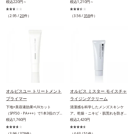
ーション。肌荒れやニキビがある
税込220円～
ー＆コンディショナーで触れていた
税込1,210円～
しました。さらに、シリーズ共通の
分(*7)「GLルートブースター(*9)」
と、ファンデーションを塗っていい
くなるうるツヤ髪へ。「髪のうねり
美容成分「GLルートブースター
を配合することで、肌のふっくら感
か悩むもの。とはいえ、素肌のまま
が気になる」「乾燥してパサつく」
(*11)」を配合することで、肌のふ
や透明感を叶えます。美白ケアしな
（2.95 /
20
件）
（3.56 /
358
件）
では紫外線など外的刺激(*1)をダイ
「なんとなくまとまらない」といっ
っくら感や透明感を叶えます。美白
がら多角的なエイジングケアが叶う
レクトに受けやすい状態です。肌荒
た髪の初期エイジングサイン(*1)に
ケアしながら多角的なエイジングケ
シリーズに。3ステップで上向き
れしやすい、ニキビができやすい人
アプローチする、オルビスのモイス
アが叶うシリーズに。3ステップで
(*10)のハリと透明感を。効果的な
こそ、肌負担が少ない低刺激設計の
トセラムシリーズ。まるでスキンケ
上向き(*12)のハリと透明感を。効
シナジー設計で、あなたのエイジン
ファンデーションで守るのがベス
アアイテムのように美容液成分(*2)
果的なシナジー設計で、あなたのエ
グケアを応援します。*1 メラニン
ト。「クリアフル エッセンス カバ
を6つも配合。保水してうるおいを
イジングケアを応援します。*1 メ
の生成を抑え、シミ・ソバカスを防
ー ファンデーション」は紫外線吸
逃さない成分と、深く浸透してうる
ラニンの生成を抑え、シミ・ソバカ
ぐ（ウォッシュ除く）*2 オルビス
収剤不使用のうえ、敏感肌対象パッ
おいで満たす成分で、髪も地肌も贅
スを防ぐ（ウォッシュを除く）*2
内スキンケアシリーズの保湿力*3
チテスト済(*2)、ノンコメドジェニ
沢にケアします。さらにうるおいを
オルビス内スキンケアシリーズの保
年齢に応じたお手入れのこと*4 う
ックテスト済(*3)で、とことん肌の
行き渡らせる浸透力と、うるおいを
湿力*3 年齢に応じたお手入れのこ
るおいによる*5 乾燥、ハリ・ツヤ
ことを考えた設計。さらに美容成分
キープする保水力を誇る新技術を採
と*4 剥がれずに肌に蓄積した古い
のなさ*6 乾燥による*7 保湿成分*8
に包まれた水分保持力の高い粉体や
用。髪のうねりを抑え、スタイリン
角層*5 乾燥による*6 洗浄によ
ロニセラカエルレア果汁、ノバラエ
オルビスユー トリートメント
オルビス ミスター モイスチャ
和漢植物由来成分をはじめとした、
グのしやすい、ずっと触れていたく
る物理的効果*7 うるおいによる
キス配合＝うるおいを与えハリと透
プライマー
ライジングクリーム
肌をいたわる保湿成分をたっぷり配
なるうるツヤ髪へと導きます。ヒノ
*8 乾燥、ハリ・ツヤのなさ*9
明感に満ちた肌へ導く保湿成分*9
下地×美容液効果×UVカット
清潔感を科学したメンズスキンケ
合しました。肌にやさしいだけでな
キ、ラベンダー、ゼラニウムによる
保湿成分*10 ロニセラカエルレア
メマツヨイグサ抽出液、スイカズラ
（SPF50・PA+++）で1本3役のプラ
ア。乾燥・ニキビ・肌荒れを防ぎハ
く、毛穴や凸凹、赤みをカバーし
リフレッシュアロマの香りで、バス
果汁、ノバラエキス配合＝うるおい
エキス配合＝角層のすみずみまで水
イマー。凹凸をつるんとなめらかに
税込1,760円
リ・ツヤのある、好印象な清潔透明
税込2,420円
て、自然な陶器肌を叶えます。*1
ルームがここちよいリラックス空間
を与えハリと透明感に満ちた肌へ導
分・油分を保ち、ハリ・ツヤを与え
(*1)整え、化粧ノリUPの高機能化粧
肌(*1)へ。オルビスミスターは、男
乾燥など*2 すべての人に皮膚刺激
に。*1 うねり、パサつき*2 保湿成
く保湿成分*11 メマツヨイグサ抽
る保湿成分*10 気持ちのこと各商品
下地。“塗るたび高まる、素肌の美
性の清潔感、爽やかさ、若々しさの
がおきないというわけではありませ
（3.96 /
378
件）
分
（4.63 /
51
件）
出液、スイカズラエキス配合＝角層
の詳しい情報は商品ページをご覧く