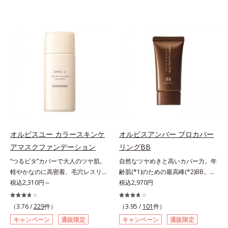
オルビスユー カラースキンケ
オルビスアンバー プロカバー
アマスクファンデーション
リングBB
“つるピタ”カバーで大人のツヤ肌。
自然なツヤめきと高いカバー力。年
軽やかなのに高密着、毛穴レスリキ
齢肌(*1)のための最高峰(*2)BB。年
ッドファンデ。みずみずしく、とけ
税込2,310円～
齢肌(*1)のための最高峰(*2)BBクリ
税込2,970円
込むように密着カバー毛穴レスでな
ームです。肌のアラを光でふわりと
めらかな質感美へ導く、リキッドフ
とばし、くすみや凹凸も軽やかにカ
（3.76 /
229
件）
（3.95 /
101
件）
ァンデーション「カバーはしたいけ
バー。さらに厚みのあるテクスチャ
キャンペーン
通販限定
キャンペーン
通販限定
ど厚塗り感はイヤ」「素肌がもとも
ーが均一にのび広がり、しっかりカ