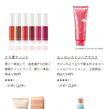
とキレイな人だと思われたい」そん
バーしながらも自然な仕上がりで
なお客様の声から誕生した、軽やか
す。年齢肌による黄ぐすみや血色の
なのにピタッと密着し、肌悩み
悪さに対応した色設計で、白浮きせ
を“つるん”と隠すリキッドファンデ
ずパッと明るい印象を叶えます。こ
ーションです。年齢とともに増えて
れ1本で、日中美容クリーム・日焼
いくお悩みを自然に隠しつつも、ま
け止め・化粧下地・カラーコントロ
るで“素肌美人”に見える仕上がりを
ール・コンシーラー・パウダー・フ
叶えるのは、微細で均一なカバー粉
ァンデーションの7役を兼ねる多機
体(*1)が大きさの異なる毛穴にも隙
能BB。慌ただしい朝でもパパッと
なくフィットするから。粉体の表面
塗るだけで、厚塗り感のない、自然
にダマ防止の特殊コーティングを施
なツヤめきのある美肌に整えます。
とろ蜜ティント
エッセンスインヘアマスク
すことで、カバー粉体は薄く・均一
*1 年齢を重ねた肌*2 オルビス内BB
唇と一体化して、血色感(*1)が続く
サロンのようなツヤ髪を叶えるスペ
に凹凸へフィット。毛穴や色ムラを
クリームのカバー力
蜜膜ティントリップ。唇と一体化し
シャルトリートメント。人気商品
カバーしながら自然な仕上がりを叶
て色落ちしにくいティント処方とう
税込1,980円
「エッセンスインヘアミルク」と同
税込1,540円
えます。また、ファンデーションを
るおいを両立した、ティントリップ
じシリーズの、お風呂で美しいツヤ
つけている間に保湿成分が肌へ浸透
です。色が長時間唇に密着するオイ
髪を叶えるスペシャルヘアマスクで
(*2)するスキンコンディショニング
（3.48 /
137
件）
（4.45 /
213
件）
ル(*2)配合だから色落ちしにくく、
す。シャンプー後のまっさらな髪の
セラム設計(*3)を採用。肌に触れた
果物の蜜を凝縮したような(*3)みず
内部の通り道を押し広げて、毛髪補
瞬間、保湿成分が浸透しうるおいを
みずしい発色が続きます。また色素
修成分(*1)が髪の内部まで浸透。さ
与えます。キメを整え、磨かれたよ
による唇の乾燥を防ぐため、一部の
らに毛髪保護成分がダメージを受け
うな透明感とツヤを生み出すこと