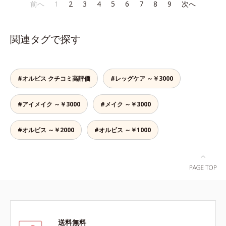
であること(*2)を業界で初めて発見
であること(*2)を業界で初めて発見
前へ
1
2
3
4
5
6
7
8
9
次へ
でも、ただ隠すだけでなく、乾きや
かさ印象が高く評価されたこと*3
(*3)。ニキビ・肌荒れ予防有効成分
(*3)。ニキビ・肌荒れ予防有効成分
すい肌にうるおいを届けながら、光
2022年12月22日時点で、科学文献
と保湿成分を新たに配合。これまで
と保湿成分を新たに配合。これまで
拡散効果で乾燥小ジワや毛穴もカバ
データベースPubMed及びGoogle
の乾燥・テカリへのケアはそのまま
の乾燥・テカリへのケアはそのまま
ーします。【ラスティング効果】皮
scholarにより国内化粧品業界にお
関連タグで探す
に、肌荒れ・ニキビ予防など“今”の
に、肌荒れ・ニキビ予防など“今”の
脂選択テカリ防止成分(*5)テカリの
いて該当文献がないことを確認（ポ
肌悩みに応え、“未来”を見据えて好
肌悩みに応え、“未来”を見据えて好
主成分を選択的に吸収し、うるおい
ーラ化成研究所調べ）
印象の鍵となるハリ・ツヤへもアプ
印象の鍵となるハリ・ツヤへもアプ
はしっかり残すことでカバー力を保
ローチする進化を遂げました。うる
ローチする進化を遂げました。うる
ちます。*1 メイク効果による*2 角
#オルビス クチコミ高評価
#レッグケア ～￥3000
おいを逃しやすい男性肌に着目し、
おいを逃しやすい男性肌に着目し、
層の範囲内*3 スキンプロテクト※
アイテム同士をなじみやすくする
アイテム同士をなじみやすくする
複合成分配合＝肌を保護し、乾燥を
#アイメイク ～￥3000
#メイク ～￥3000
「うるおいコネクト設計」を採用。
「うるおいコネクト設計」を採用。
防ぐ複合成分 ※ ビルベリー葉エ
8アイテム分の機能を3ステップに集
8アイテム分の機能を3ステップに集
キス、タベブイアインペチギノサ樹
約し、よりシンプルなお手入れで、
約し、よりシンプルなお手入れで、
#オルビス ～￥2000
#オルビス ～￥1000
皮エキス*4 グリセリルグルコシド
ハリ・ツヤのある好印象な清潔透明
ハリ・ツヤのある好印象な清潔透明
（保湿成分）、（ジメチコン／ビニ
肌(*1)へ導きます。*1 うるおいによ
肌(*1)へ導きます。*1 うるおいによ
ルジメチコン）クロスポリマー、ジ
る透明感のある肌*2 男性の顔画像
る透明感のある肌*2 男性の顔画像
メチコン（カバー成分）*5 アクリ
を用いた印象評価において、基準画
を用いた印象評価において、基準画
レーツコポリマー
像に対して、頬全体に輝度分布がな
像に対して、頬全体に輝度分布がな
だらかな光（ツヤ）があると、爽や
だらかな光（ツヤ）があると、爽や
かさ印象が高く評価されたこと*3
かさ印象が高く評価されたこと*3
2022年12月22日時点で、科学文献
2022年12月22日時点で、科学文献
送料無料
データベースPubMed及びGoogle
データベースPubMed及びGoogle