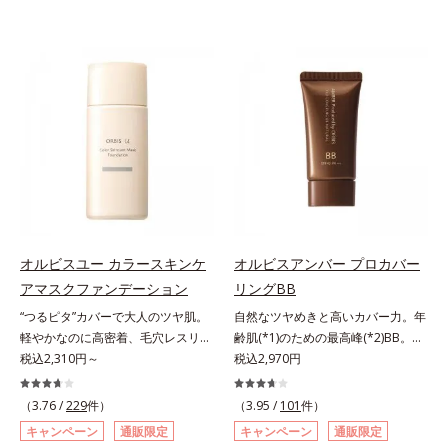
オルビスユー カラースキンケ
オルビスアンバー プロカバー
アマスクファンデーション
リングBB
“つるピタ”カバーで大人のツヤ肌。
自然なツヤめきと高いカバー力。年
軽やかなのに高密着、毛穴レスリキ
齢肌(*1)のための最高峰(*2)BB。年
ッドファンデ。みずみずしく、とけ
税込2,310円～
齢肌(*1)のための最高峰(*2)BBクリ
税込2,970円
込むように密着カバー毛穴レスでな
ームです。肌のアラを光でふわりと
めらかな質感美へ導く、リキッドフ
とばし、くすみや凹凸も軽やかにカ
（3.76 /
229
件）
（3.95 /
101
件）
ァンデーション「カバーはしたいけ
バー。さらに厚みのあるテクスチャ
キャンペーン
通販限定
キャンペーン
通販限定
ど厚塗り感はイヤ」「素肌がもとも
ーが均一にのび広がり、しっかりカ