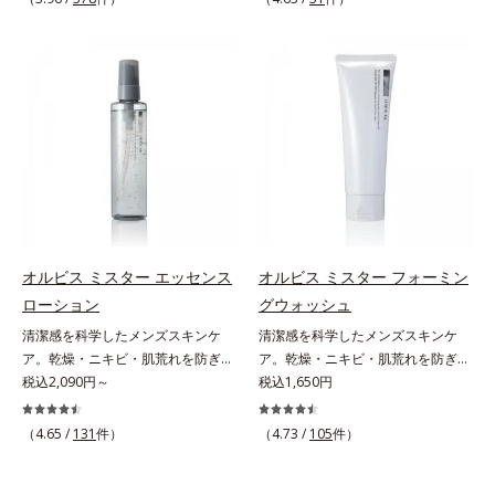
しさ” 肌本来の美しさを引き出す
印象を科学的に検証し、ポジティブ
ん*3 すべての人にコメド（ニキビ
のすみずみまで水分・油分を保ち、
ださい。・BEAUTY夏祭りは、こち
『オルビスユー』発想で、乾燥によ
な光（＝ツヤ）が男性の印象に重要
のもと）ができないというわけでは
ハリ・ツヤを与える保湿成分*12
ら
る小ジワをカバーしてハリ肌に整え
であること(*2)を業界で初めて発見
ありません。
気持ちのこと
る高機能化粧下地毛穴や小ジワの凹
(*3)。ニキビ・肌荒れ予防有効成分
凸をつるんとなめらかに(*1)。スキ
と保湿成分を新たに配合。これまで
ンケア発想の化粧下地です。保湿成
の乾燥・テカリへのケアはそのまま
分が肌全層(*2)に働きかけて、肌の
に、肌荒れ・ニキビ予防など“今”の
うるおいをグンとアップ＆リッチな
肌悩みに応え、“未来”を見据えて好
クリームのようにぴたっと密着。乾
印象の鍵となるハリ・ツヤへもアプ
燥による小ジワを目立たなく(*1)
ローチする進化を遂げました。うる
し、つるんとしたハリ肌に仕上げま
おいを逃しやすい男性肌に着目し、
す。むやみに隠すのではなくふわり
アイテム同士をなじみやすくする
オルビス ミスター エッセンス
オルビス ミスター フォーミン
と光を拡散させ、メイク×スキンケ
「うるおいコネクト設計」を採用。
ローション
グウォッシュ
アのW効果で軽やかな美肌を印象づ
8アイテム分の機能を3ステップに集
清潔感を科学したメンズスキンケ
清潔感を科学したメンズスキンケ
けます。紫外線吸収剤フリーなのに
約し、よりシンプルなお手入れで、
ア。乾燥・ニキビ・肌荒れを防ぎハ
ア。乾燥・ニキビ・肌荒れを防ぎハ
高SPF値、さらにスキンプロテクト
ハリ・ツヤのある好印象な清潔透明
リ・ツヤのある、好印象な清潔透明
税込2,090円～
リ・ツヤのある、好印象な清潔透明
税込1,650円
複合成分(*3)が、ブルーライト、紫
肌(*1)へ導きます。*1 うるおいによ
肌(*1)へ。オルビス ミスターは、男
肌(*1)へ。オルビス ミスターは、男
外線、大気中の微粒子汚れなどの外
る透明感のある肌*2 男性の顔画像
性の清潔感、爽やかさ、若々しさの
性の清潔感、爽やかさ、若々しさの
的ダメージから肌表面をガードしま
（4.65 /
131
件）
を用いた印象評価において、基準画
（4.73 /
105
件）
印象を科学的に検証し、ポジティブ
印象を科学的に検証し、ポジティブ
す。【カバー効果】保湿性凹凸カバ
像に対して、頬全体に輝度分布がな
な光（＝ツヤ）が男性の印象に重要
な光（＝ツヤ）が男性の印象に重要
ー複合成分(*4)肌悩みが気になる時
だらかな光（ツヤ）があると、爽や