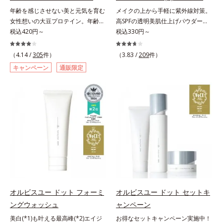
料・アルコールフリー・界面活性剤
料・アルコールフリー・パラベンフ
年齢を感じさせない美と元気を育む
メイクの上から手軽に紫外線対策。
不使用(*5)・パラベンフリー、6つ
リーで、徹底的に肌に寄り添いま
女性想いの大豆プロテイン。年齢を
高SPFの透明美肌仕上げパウダー。
のフリー処方で徹底的に肌に寄り添
す。*1 乾燥と敏感をくり返すこと
感じさせない美と元気を育む、女性
税込420円～
メイクの上から手を汚さずに紫外線
税込330円～
います。*1 乾燥と敏感をくり返す
*2 敏感肌対象連用テスト済（すべ
想いの大豆プロテインです。1杯で
対策ができるUVカットパウダーで
こと*2 敏感肌対象連用テスト済
ての方のお肌に合うということでは
不足しがちなたんぱく質を補えま
す。“素肌のようななめらかな軽
（4.14 /
305
件）
（3.83 /
209
件）
（すべての方のお肌に合うというこ
ありません）*3 乾燥して敏感に感
す。大人女性の食習慣に基づき質と
さ”と“高いUVカット効果”の両立を
とではありません）*3 乾燥して敏
じやすい状態のこと*4 発酵アミノ
キャンペーン
通販限定
量を考え、更年世代の女性に人気の
叶えました。持ち運びしやすいプレ
感に感じやすい状態のこと*4 発酵
酸（ポリグルタミン酸）配合＝乾燥
ある脂質が少ないソイプロテイン
ストタイプ。外出先でも、メイクの
アミノ酸（ポリグルタミン酸）配合
を防ぎ、うるおいに満ちた肌へ導く
（大豆由来の植物性たんぱく質）を
上からササッとUVカットとお直し
＝乾燥を防ぎ、うるおいに満ちた肌
保湿成分、植物由来アミノ酸（エル
採用しました。吸収が穏やかで、腹
が同時にできるお役立ちアイテムで
へ導く保湿成分、植物由来アミノ酸
ゴチオネイン）配合＝肌を整え、す
持ちがいいのもポイントです。体を
す。毛穴や色ムラをカバーしながら
（エルゴチオネイン）配合＝肌を整
こやかに保つ保湿成分、微生物由来
作る材料であるたんぱく質12g(*1)
も、素肌のような透明美肌を叶える
え、すこやかに保つ保湿成分、微生
アミノ酸（エクトイン）配合＝乱れ
をメインに、美を引き出すコラーゲ
秘密は「スムースヴェールパウダー
物由来アミノ酸（エクトイン）配合
た角層にうるおいを与え、肌荒れを
ン5,000mgも配合。さらにリズムを
(*1)」にあります。7種の球状粉体
＝乱れた角層にうるおいを与え、肌
防ぐ保湿成分
支える鉄分やビタミン6種(*2)、食
(*2)が凹凸を埋めて、肌に薄いヴェ
荒れを防ぐ保湿成分*5 ウォッシュ
物繊維など、女性が不足しがちな栄
ールをかけるようにカバー。さらに
を除くLM＝さっぱり高保湿タイプ
養素を豊富に含み、大人女性の健康
板状粉体が光を反射して、すっぴん
（脂性肌～普通肌）RM＝しっとり
美を総合的に支えます。甘さ控えめ
肌のようなナチュラルなツヤ感を演
オルビスユー ドット フォーミ
オルビスユー ドット セットキ
高保湿タイプ（普通肌～超乾性肌）
のカフェオレ味、濃厚な抹茶味の2
出します。また、皮脂を吸着する
ングウォッシュ
ャンペーン
味展開。プロテイン独特のにおいや
「あぶらとりパウダー(*3)」を配合
美白(*1)も叶える最高峰(*2)エイジ
お得なセットキャンペーン実施中！
クセが少なく、水に溶けやすいの
し、くずれ＆テカリを防いでサラサ