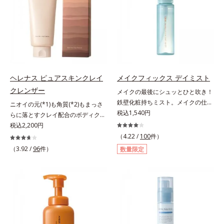
色素に特殊コーティング処理(*4)を
ている部位に吸着して、キューティ
で、“つるん”とした光のヴェールを
施し、さらに3種のうるおい・保護
クル表面をリペア。髪の内外にアプ
まとったような仕上がりに。*1 ス
成分(*5)も配合。しっとり感をキー
ローチして、乾燥などの外的刺激か
キンフィットカラー成分（酸化チタ
プし、ぷるんとした唇に。さっとひ
ら守り抜き、ダメージ(*2)を立て直
ン、酸化鉄、ステアロイルグルタミ
と塗りするだけで、くすみやすい大
し(*3)ます。お風呂でシャンプー後
ン酸2Na）配合＝自然な仕上がりで
人の肌に血色感を与え、唇を自然に
に適量を髪になじませ、置き時間は
肌悩みをカバーする粉体*2 角層ま
美しく彩る色設計です。*1 メイク
0秒。なじませてすぐに洗い流す手
で*3 肌のキメを整え、粉体を密着
効果による*2 水添ポリイソブテン
軽さで、毛先までするんっとまとま
ヘレナス ピュアスキンクレイ
メイクフィックス デイミスト
させる設計のこと
*3 色みのこと*4 トリエトキシカプ
る、まるでサロン帰りのようなうる
クレンザー
メイクの最後にシュッとひと吹き！
リリルシラン配合＝保湿成分*5 ス
おうツヤ髪を叶えます。*1 毛髪補
鉄壁化粧持ちミスト。メイクの仕上
ニオイの元(*1)も角質(*2)もまっさ
クワラン、ヒアルロン酸Na、加水
修成分（イソステアリン酸、イソス
げにシュッとひと吹き。肌とメイク
税込1,540円
らに落とすクレイ配合のボディクレ
分解コラーゲン
テアロイル加水分解コラーゲン、イ
の密着感をピタッと高め、メイクく
ンザー。「へレナス」は、スキンケ
税込2,200円
ソステアロイル加水分解シルク、ス
ずれを防ぎ、化粧持ちをアップさせ
アに強みのあるオルビスとフレグラ
（4.22 /
100
件）
フィンゴ糖脂質、トコフェロール、
るミストタイプの化粧水です。くず
ンスを愛するセントピアによる共同
（3.92 /
96
件）
グリセリン、糖脂質、BG、イソス
数量限定
れ防止成分(*1)を含む層と美容成分
ブランド。ピュアスキンクレイクレ
テアリン酸、イソステアロイル加水
(*2)を含む水層の2層タイプ。よく
ンザーは、ニオイの元(*1)も角質
分解コラーゲン、イソステアロイル
振って混ぜると、美容成分がくずれ
(*2)もまっさらにオフするボディク
加水分解シルク、スフィンゴ糖脂
防止成分を包み込み、メイクの上に
レンザーです。気になるニオイ、ご
質、トコフェロール、グリセリン、
ピタッと密着。くずれ防止成分が
わつきの元となるのは、皮脂と古い
ヒアルロン酸ヒドロキシプロピルト
汗・水・皮脂をはじきながら、美容
角質。汚れの吸着力が強い3種のク
リモニウム、フェノキシエタノー
成分がうるおいをキープ。Wの機能
レイ配合(*3)で、皮脂や古い角質、
ル）*2 髪の乾燥、乾燥によるパサ