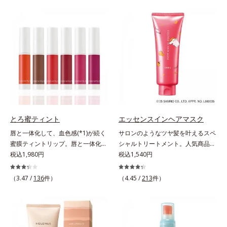
とキレイな人だと思われたい」そん
バーしながらも自然な仕上がりで
なお客様の声から誕生した、軽やか
す。年齢肌による黄ぐすみや血色の
なのにピタッと密着し、肌悩み
悪さに対応した色設計で、白浮きせ
を“つるん”と隠すリキッドファンデ
ずパッと明るい印象を叶えます。こ
ーションです。年齢とともに増えて
れ1本で、日中美容クリーム・日焼
いくお悩みを自然に隠しつつも、ま
け止め・化粧下地・カラーコントロ
るで“素肌美人”に見える仕上がりを
ール・コンシーラー・パウダー・フ
叶えるのは、微細で均一なカバー粉
ァンデーションの7役を兼ねる多機
体(*1)が大きさの異なる毛穴にも隙
能BB。慌ただしい朝でもパパッと
なくフィットするから。粉体の表面
塗るだけで、厚塗り感のない、自然
にダマ防止の特殊コーティングを施
なツヤめきのある美肌に整えます。
とろ蜜ティント
エッセンスインヘアマスク
すことで、カバー粉体は薄く・均一
*1 年齢を重ねた肌*2 オルビス内BB
唇と一体化して、血色感(*1)が続く
サロンのようなツヤ髪を叶えるスペ
に凹凸へフィット。毛穴や色ムラを
クリームのカバー力
蜜膜ティントリップ。唇と一体化し
シャルトリートメント。人気商品
カバーしながら自然な仕上がりを叶
て色落ちしにくいティント処方とう
税込1,980円
「エッセンスインヘアミルク」と同
税込1,540円
えます。また、ファンデーションを
るおいを両立した、ティントリップ
じシリーズの、お風呂で美しいツヤ
つけている間に保湿成分が肌へ浸透
です。色が長時間唇に密着するオイ
髪を叶えるスペシャルヘアマスクで
(*2)するスキンコンディショニング
（3.47 /
136
件）
（4.45 /
213
件）
ル(*2)配合だから色落ちしにくく、
す。シャンプー後のまっさらな髪の
セラム設計(*3)を採用。肌に触れた
果物の蜜を凝縮したような(*3)みず
内部の通り道を押し広げて、毛髪補
瞬間、保湿成分が浸透しうるおいを
みずしい発色が続きます。また色素
修成分(*1)が髪の内部まで浸透。さ
与えます。キメを整え、磨かれたよ
による唇の乾燥を防ぐため、一部の
らに毛髪保護成分がダメージを受け
うな透明感とツヤを生み出すこと