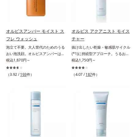
でメイクをくずさずガードします。
毛穴汚れまでスッキリ落として、ず
つき*3 毛髪にうるおい、ハリを与
さらに保湿成分配合でうるおい感が
っと触れていたくなるような、しっ
えること
続き、エアコンなどによる乾燥も防
とりうるおったなめらかな素肌に整
ぎます。*1 トリメチルシロキシケ
えます。脇や胸元、膝、かかとなど
イ酸、ジメチコン配合＝汗や水、皮
のニオイや角質が気になる部位に、
オルビスアンバー モイスト ス
オルビス アクアニスト モイス
脂をはじき、メイクくずれを防ぐ成
週2～3回を目安にお使いいただけ
フレ ウォッシュ
チャー
分*2 オリーブ葉エキス、ゴレンシ
る、スペシャルボディケアアイテム
泡立て不要。大人世代のためのうる
抜け出したい乾燥・敏感肌サイクル
葉エキス、加水分解ヒアルロン酸、
です。落ち着きと深みを感じさせ
おい泡洗顔。オルビスアンバーは、
(*1)に持続型アプローチ。うるおい
異性化糖配合＝保湿成分【ご使用方
る、ウッディの香り。*1 ニオイの
いつも⾃然体で美しくありたいと願
税込1,870円～
を追求した敏感肌用保湿スキンケア
税込1,750円～
法】2層タイプなので、必ず容器を
元となる汚れ *2 古い角質 *3 レ
う⼤⼈世代に寄り添うブランドで
(*2)。うるおいを逃し、刺激を受け
よく振ってからお使いください。メ
ッドクレイ（イライト、カオリン）
す。年齢印象研究に基づいた肌サイ
やすい角層の“乾燥敏感スランプ
イクの仕上げに、顔から20cm程度
配合＝古い角質をからめとる洗浄成
（3.92 /
193
件）
（4.07 /
187
件）
エンスで、複合的なお悩みにアプロ
(*3)”に悩む敏感な肌へ。創業時から
離し、目と口を閉じて、顔全体に適
分、モロッコ溶岩クレイ配合＝古い
ーチ。大人世代の肌に向き合い、手
のうるおい研究により完成した、待
量吹きかけてください。（5～6プッ
角質をからめとる洗浄成分、ベント
軽なお手入れで賢いケアを。ライフ
望の敏感肌用保湿スキンケアライン
シュが目安）ミストを塗布後、肌に
ナイト配合＝洗浄成分
スタイルになじむ、若々しい印象(*)
「オルビス アクアニスト」。乾燥
触れずに乾くまでそのままお待ちく
作りのサポートをします。* 肌にハ
敏感スランプの原因にアプローチす
ださい。
リを与え若々しい印象
る持続型トリプルアミノ酸(*4)を配
合。もともと体内にあるアミノ酸は
異物として排出されにくく、肌にと
どまってうるおいを蓄えてくれま