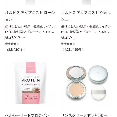
す。刺激を受けやすくなった角層を
うるおいで満たし、脱・敏感肌を目
指します。無油分・無着色・無香
オルビス アクアニスト ローシ
オルビス アクアニスト ウォッ
料・アルコールフリー・界面活性剤
ョン
シュ
不使用(*5)・パラベンフリー、6つ
抜け出したい乾燥・敏感肌サイクル
抜け出したい乾燥・敏感肌サイクル
のフリー処方で徹底的に肌に寄り添
(*1)に持続型アプローチ。うるおい
(*1)に持続型アプローチ。うるおい
います。*1 乾燥と敏感をくり返す
を追求した敏感肌用保湿スキンケア
税込1,530円～
を追求した敏感肌用保湿スキンケア
税込1,530円
こと*2 敏感肌対象連用テスト済
(*2)。うるおいを逃し、刺激を受け
(*2)。うるおいを逃し、刺激を受け
（すべての方のお肌に合うというこ
やすい角層の“乾燥敏感スランプ
やすい角層の“乾燥敏感スランプ
（3.8 /
291
件）
とではありません）*3 乾燥して敏
（4.28 /
199
件）
(*3)”に悩む敏感な肌へ。創業時から
(*3)”に悩む敏感な肌へ。創業時から
感に感じやすい状態のこと*4 発酵
のうるおい研究により完成した、待
のうるおい研究により完成した、待
アミノ酸（ポリグルタミン酸）配合
望の敏感肌用保湿スキンケアライン
望の敏感肌用保湿スキンケアライン
＝乾燥を防ぎ、うるおいに満ちた肌
「オルビス アクアニスト」。乾燥
「オルビス アクアニスト」。乾燥
へ導く保湿成分、植物由来アミノ酸
敏感スランプの原因にアプローチす
敏感スランプの原因にアプローチす
（エルゴチオネイン）配合＝肌を整
る持続型トリプルアミノ酸(*4)を配
る持続型トリプルアミノ酸(*4)を配
え、すこやかに保つ保湿成分、微生
合。もともと体内にあるアミノ酸は
合。もともと体内にあるアミノ酸は
物由来アミノ酸（エクトイン）配合
異物として排出されにくく、肌にと
異物として排出されにくく、肌にと
＝乱れた角層にうるおいを与え、肌
どまってうるおいを蓄えてくれま
どまってうるおいを蓄えてくれま
荒れを防ぐ保湿成分*5 ウォッシュ
す。刺激を受けやすくなった角層を
す。刺激を受けやすくなった角層を
を除くLM＝さっぱり高保湿タイプ
うるおいで満たし、脱・敏感肌を目
うるおいで満たし、脱・敏感肌を目
（脂性肌～普通肌）RM＝しっとり
指します。無油分・無着色・無香
指します。無油分・無着色・無香
ヘルシーリードプロテイン
サンスクリーン(R) パウダー
高保湿タイプ（普通肌～超乾性肌）