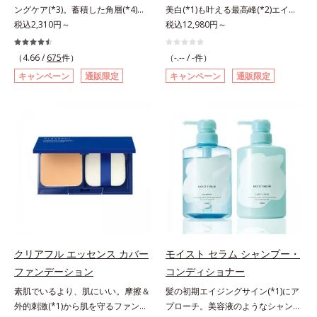
ングケア(*3)。蓄積した角層(*4)を
美白(*1)も叶える最高峰(*2)エイジ
で、手軽においしくたんぱく質を摂
ラ肌が長時間続きます。パウダータ
絡めとりくすみ(*5)を晴らす高密着
税込2,310円～
ングケア(*3)。ハリも透明感(*4)も
税込12,980円～
れます。*1 1杯分（約27g）当り。
イプながら、SPF50+・PA++++。パ
マイルドピーリング(*6)洗顔料。ハ
結果主義。年齢サイン(*5)の因子に
コラーゲン含む。*2 ビタミンB1、
ウダーならではの軽いつけごこち
リも透明感(*7)も結果主義。年齢サ
着目した肌科学エイジングケア(*3)
B2、B6、B12、ナイアシン、パン
で、日焼け止めが苦手な方にもおす
（4.66 /
675
件）
（-.-- / -件）
イン(*8)の因子に着目した肌科学エ
シリーズ。オルビスユー ドットシ
トテン酸各商品の詳しい情報は商品
すめです。水や汗に強いスーパーウ
キャンペーン
通販限定
キャンペーン
通販限定
イジングケア(*3)シリーズ。オルビ
リーズは、年齢による肌悩み一つ一
ページをご覧ください。・BEAUTY
ォータープルーフ(*4)だから、レジ
スユー ドットシリーズは、年齢に
つを対処するのではなく、肌で起き
夏祭りは、こちら
ャーにも大活躍してくれます。*1
よる肌悩み一つ一つを対処するので
ていることの根本原因に着目。加齢
シリカ、セルロース、窒化ホウ素配
はなく、肌で起きていることの根本
とともに現れる年齢サイン(*5)につ
合＝セミマット肌を叶える球状と板
原因に着目。加齢とともに現れる年
いて研究を進めたところ、弾力感の
状の粉体*2 シリカ6種類、セルロー
齢サインについて研究を進めたとこ
ない状態である「ハリのなさ」や、
ス*3 シリカ配合＝皮脂を吸着する
ろ、弾力感のない状態である「ハリ
くすみ(*6)などが現れている状態で
粉体*4 化粧持ち性能
のなさ」や、くすみ(*5)などが現れ
ある「透明感のなさ」が現れること
ている状態である「透明感のなさ」
で大人の肌印象に大きな影響を与え
が、大人の肌印象に大きな影響を与
ていることが分かりました。そこで
えていることがわかりました。そこ
オルビスユー ドットシリーズは美
でオルビスユー ドットシリーズは
容成分(*7)として「G.D.F.アクティ
クリアフル エッセンス カバー
モイスト セラム シャンプー・
美容成分(*9)として「G.D.F.アクテ
ベーター(*8)」を配合。そして、従
ファンデーション
コンディショナー
ィベーター(*10)」を配合。そし
来から配合している美白有効成分
素肌でいるより、肌にいい。摩擦＆
髪の初期エイジングサイン(*1)にア
て、従来から配合している美白(*1)
「トラネキサム酸」を配合しまし
外的刺激(*1)から肌を守るファンデ
プローチ。美容液のようなシャンプ
有効成分「トラネキサム酸」を配合
た。さらに、シリーズ共通の美容成