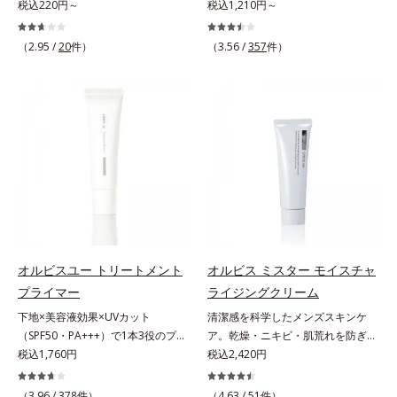
ーション。肌荒れやニキビがある
税込220円～
ー＆コンディショナーで触れていた
税込1,210円～
しました。さらに、シリーズ共通の
分(*7)「GLルートブースター(*9)」
と、ファンデーションを塗っていい
くなるうるツヤ髪へ。「髪のうねり
美容成分「GLルートブースター
を配合することで、肌のふっくら感
か悩むもの。とはいえ、素肌のまま
が気になる」「乾燥してパサつく」
(*11)」を配合することで、肌のふ
や透明感を叶えます。美白ケアしな
（2.95 /
20
件）
（3.56 /
357
件）
では紫外線など外的刺激(*1)をダイ
「なんとなくまとまらない」といっ
っくら感や透明感を叶えます。美白
がら多角的なエイジングケアが叶う
レクトに受けやすい状態です。肌荒
た髪の初期エイジングサイン(*1)に
ケアしながら多角的なエイジングケ
シリーズに。3ステップで上向き
れしやすい、ニキビができやすい人
アプローチする、オルビスのモイス
アが叶うシリーズに。3ステップで
(*10)のハリと透明感を。効果的な
こそ、肌負担が少ない低刺激設計の
トセラムシリーズ。まるでスキンケ
上向き(*12)のハリと透明感を。効
シナジー設計で、あなたのエイジン
ファンデーションで守るのがベス
アアイテムのように美容液成分(*2)
果的なシナジー設計で、あなたのエ
グケアを応援します。*1 メラニン
ト。「クリアフル エッセンス カバ
を6つも配合。保水してうるおいを
イジングケアを応援します。*1 メ
の生成を抑え、シミ・ソバカスを防
ー ファンデーション」は紫外線吸
逃さない成分と、深く浸透してうる
ラニンの生成を抑え、シミ・ソバカ
ぐ（ウォッシュ除く）*2 オルビス
収剤不使用のうえ、敏感肌対象パッ
おいで満たす成分で、髪も地肌も贅
スを防ぐ（ウォッシュを除く）*2
内スキンケアシリーズの保湿力*3
チテスト済(*2)、ノンコメドジェニ
沢にケアします。さらにうるおいを
オルビス内スキンケアシリーズの保
年齢に応じたお手入れのこと*4 う
ックテスト済(*3)で、とことん肌の
行き渡らせる浸透力と、うるおいを
湿力*3 年齢に応じたお手入れのこ
るおいによる*5 乾燥、ハリ・ツヤ
ことを考えた設計。さらに美容成分
キープする保水力を誇る新技術を採
と*4 剥がれずに肌に蓄積した古い
のなさ*6 乾燥による*7 保湿成分*8
に包まれた水分保持力の高い粉体や
用。髪のうねりを抑え、スタイリン
角層*5 乾燥による*6 洗浄によ
ロニセラカエルレア果汁、ノバラエ
オルビスユー トリートメント
オルビス ミスター モイスチャ
和漢植物由来成分をはじめとした、
グのしやすい、ずっと触れていたく
る物理的効果*7 うるおいによる
キス配合＝うるおいを与えハリと透
プライマー
ライジングクリーム
肌をいたわる保湿成分をたっぷり配
なるうるツヤ髪へと導きます。ヒノ
*8 乾燥、ハリ・ツヤのなさ*9
明感に満ちた肌へ導く保湿成分*9
下地×美容液効果×UVカット
清潔感を科学したメンズスキンケ
合しました。肌にやさしいだけでな
キ、ラベンダー、ゼラニウムによる
保湿成分*10 ロニセラカエルレア
メマツヨイグサ抽出液、スイカズラ
（SPF50・PA+++）で1本3役のプラ
ア。乾燥・ニキビ・肌荒れを防ぎハ
く、毛穴や凸凹、赤みをカバーし
リフレッシュアロマの香りで、バス
果汁、ノバラエキス配合＝うるおい
エキス配合＝角層のすみずみまで水
イマー。凹凸をつるんとなめらかに
税込1,760円
リ・ツヤのある、好印象な清潔透明
税込2,420円
て、自然な陶器肌を叶えます。*1
ルームがここちよいリラックス空間
を与えハリと透明感に満ちた肌へ導
分・油分を保ち、ハリ・ツヤを与え
(*1)整え、化粧ノリUPの高機能化粧
肌(*1)へ。オルビスミスターは、男
乾燥など*2 すべての人に皮膚刺激
に。*1 うねり、パサつき*2 保湿成
く保湿成分*11 メマツヨイグサ抽
る保湿成分*10 気持ちのこと各商品
下地。“塗るたび高まる、素肌の美
性の清潔感、爽やかさ、若々しさの
がおきないというわけではありませ
（3.96 /
378
件）
分
（4.63 /
51
件）
出液、スイカズラエキス配合＝角層
の詳しい情報は商品ページをご覧く