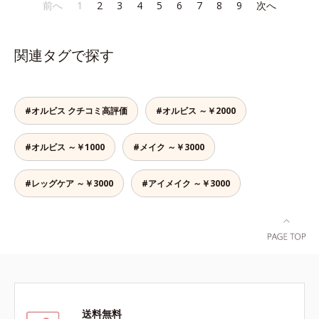
であること(*2)を業界で初めて発見
であること(*2)を業界で初めて発見
前へ
1
2
3
4
5
6
7
8
9
次へ
でも、ただ隠すだけでなく、乾きや
かさ印象が高く評価されたこと*3
(*3)。ニキビ・肌荒れ予防有効成分
(*3)。ニキビ・肌荒れ予防有効成分
すい肌にうるおいを届けながら、光
2022年12月22日時点で、科学文献
と保湿成分を新たに配合。これまで
と保湿成分を新たに配合。これまで
拡散効果で乾燥小ジワや毛穴もカバ
データベースPubMed及びGoogle
の乾燥・テカリへのケアはそのまま
の乾燥・テカリへのケアはそのまま
ーします。【ラスティング効果】皮
scholarにより国内化粧品業界にお
関連タグで探す
に、肌荒れ・ニキビ予防など“今”の
に、肌荒れ・ニキビ予防など“今”の
脂選択テカリ防止成分(*5)テカリの
いて該当文献がないことを確認（ポ
肌悩みに応え、“未来”を見据えて好
肌悩みに応え、“未来”を見据えて好
主成分を選択的に吸収し、うるおい
ーラ化成研究所調べ）
印象の鍵となるハリ・ツヤへもアプ
印象の鍵となるハリ・ツヤへもアプ
はしっかり残すことでカバー力を保
ローチする進化を遂げました。うる
ローチする進化を遂げました。うる
ちます。*1 メイク効果による*2 角
#オルビス クチコミ高評価
#オルビス ～￥2000
おいを逃しやすい男性肌に着目し、
おいを逃しやすい男性肌に着目し、
層の範囲内*3 スキンプロテクト※
アイテム同士をなじみやすくする
アイテム同士をなじみやすくする
複合成分配合＝肌を保護し、乾燥を
#オルビス ～￥1000
#メイク ～￥3000
「うるおいコネクト設計」を採用。
「うるおいコネクト設計」を採用。
防ぐ複合成分 ※ ビルベリー葉エ
8アイテム分の機能を3ステップに集
8アイテム分の機能を3ステップに集
キス、タベブイアインペチギノサ樹
約し、よりシンプルなお手入れで、
約し、よりシンプルなお手入れで、
#レッグケア ～￥3000
#アイメイク ～￥3000
皮エキス*4 グリセリルグルコシド
ハリ・ツヤのある好印象な清潔透明
ハリ・ツヤのある好印象な清潔透明
（保湿成分）、（ジメチコン／ビニ
肌(*1)へ導きます。*1 うるおいによ
肌(*1)へ導きます。*1 うるおいによ
ルジメチコン）クロスポリマー、ジ
る透明感のある肌*2 男性の顔画像
る透明感のある肌*2 男性の顔画像
メチコン（カバー成分）*5 アクリ
を用いた印象評価において、基準画
を用いた印象評価において、基準画
レーツコポリマー
像に対して、頬全体に輝度分布がな
像に対して、頬全体に輝度分布がな
だらかな光（ツヤ）があると、爽や
だらかな光（ツヤ）があると、爽や
かさ印象が高く評価されたこと*3
かさ印象が高く評価されたこと*3
2022年12月22日時点で、科学文献
2022年12月22日時点で、科学文献
送料無料
データベースPubMed及びGoogle
データベースPubMed及びGoogle