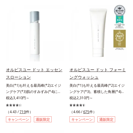
ハリ肌へ。化粧水は二度塗りしない
は、年齢による肌悩み一つ一つを対
と不安…。いろいろケアしているの
処するのではなく、肌で起きている
に、あと一歩肌悩みが晴れない…。
ことの根本原因に着目。加齢ととも
そんな大人の肌悩みにアプローチす
に現れる年齢サインについて研究を
る先行型美容液です。日本初(*1)、
進めたところ、弾力感のない状態で
毛穴約1/1000ナノサイズの極小カ
ある「ハリのなさ」や、くすみ(*6)
プセルの表面は肌になじみやすい構
などが現れている状態である「透明
造(*4)。内包した美容成分(*5)の浸
感のなさ」が、大人の肌印象に大き
透をサポートし、角層すみずみをう
な影響を与えていることがわかりま
るおいで満たします。さらに“うる
した。そこでオルビスユー ドット
おいの通り道”を作って化粧水のな
シリーズは美容成分(*7)として
オルビスユー ドット エッセン
オルビスユー ドット フォーミ
じみ感をUP。化粧水前に使うこと
「G.D.F.アクティベーター(*8)」を
スローション
ングウォッシュ
で、普段の化粧水の手ごたえをより
配合。そして、従来から配合してい
美白(*1)も叶える最高峰(*2)エイジ
美白(*1)も叶える最高峰(*2)エイジ
実感できる、しっとり整った肌状態
る美白(*1)有効成分「トラネキサム
ングケア(*3)肌のすみずみ(*4)にし
ングケア(*3)。蓄積した角層(*4)を
へ。化粧水前に2プッシュ使うだけ
酸」を配合しました。さらに、シリ
みわたるうるおい充満ローション。
税込3,410円～
絡めとりくすみ(*5)を晴らす高密着
税込2,310円～
で、うるおいのすき間にぐんぐん入
ーズ共通の美容成分「GLルートブ
ハリも透明感(*5)も結果主義。年齢
マイルドピーリング(*6)洗顔料。ハ
り込み、うるおいで満ち満ちたハリ
ースター(*9)」を配合することで、
サイン(*6)の因子に着目した肌科学
リも透明感(*7)も結果主義。年齢サ
のある美肌へと整えます。*1 クチ
肌のふっくら感や透明感を叶えま
（4.43 /
719
件）
（4.66 /
675
件）
エイジングケア(*3)シリーズ。オル
イン(*8)の因子に着目した肌科学エ
ナシ果実エキス、ハトムギ種子エキ
す。美白ケアしながら多角的なエイ
キャンペーン
通販限定
キャンペーン
通販限定
ビスユー ドットシリーズは、年齢
イジングケア(*3)シリーズ。オルビ
ス、ユズ果実エキス、水添レシチ
ジングケアが叶うシリーズに。3ス
による肌悩み一つ一つを対処するの
スユー ドットシリーズは、年齢に
ン、フィトステロールズ、（Ｃ１２
テップで上向き(*10)のハリと透明