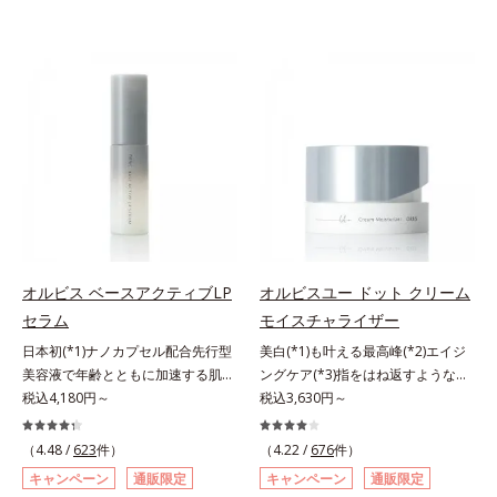
オルビス ベースアクティブLP
オルビスユー ドット クリーム
セラム
モイスチャライザー
日本初(*1)ナノカプセル配合先行型
美白(*1)も叶える最高峰(*2)エイジ
美容液で年齢とともに加速する肌悩
ングケア(*3)指をはね返すような弾
み(*2)にブレーキを。スキンケアの
税込4,180円～
力感が宿るハリ感 濃密フィットク
税込3,630円～
打ち止め感に。年齢とともに加速す
リーム。ハリも透明感(*4)も結果主
る肌悩み(*2)にブレーキをかけ、化
義。年齢サイン(*5)の因子に着目し
（4.48 /
623
件）
（4.22 /
676
件）
粧水前の土台(*3)づくりで、うるお
た肌科学エイジングケア(*3)シリー
キャンペーン
通販限定
キャンペーン
通販限定
いに満ち満ちた内側から弾むような
ズ。オルビスユー ドットシリーズ