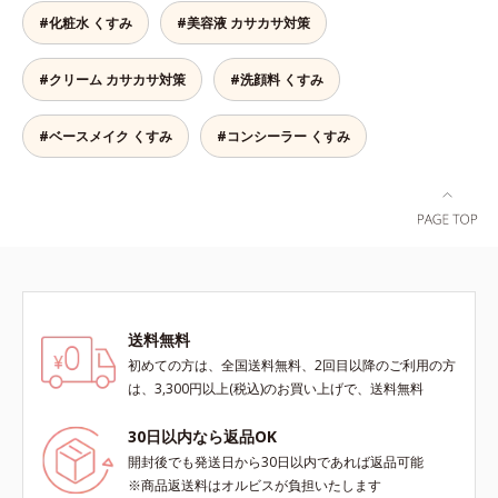
イジングケアを応援します。*1 メ
果的なシナジー設計で、あなたのエ
からでも24時間使える美容液です。
#化粧水 くすみ
#美容液 カサカサ対策
ラニンの生成を抑え、シミ・ソバカ
イジングケアを応援します。*1 メ
2種類のヒアルロン酸が肌の外と内
スを防ぐ（ウォッシュを除く）*2
ラニンの生成を抑え、シミ・ソバカ
から贅沢保湿。肌に素早くなじみ、
オルビス内スキンケアシリーズの保
スを防ぐ（ウォッシュを除く）*2
#クリーム カサカサ対策
#洗顔料 くすみ
ここちよく肌を整えます。無油分だ
湿力*3 年齢に応じたお手入れのこ
オルビス内スキンケアシリーズの保
からこそ実現できたべたつかない使
と*4 角層まで*5 うるおいによ
湿力*3 年齢に応じたお手入れのこ
いごこちで、つけた瞬間から、うる
#ベースメイク くすみ
#コンシーラー くすみ
る*6 乾燥、ハリ・ツヤのなさ
と*4 剥がれずに肌に蓄積した古い
おいとハリ感のある肌へ。目元はも
*7 乾燥による*8 保湿成分*9
角層*5 乾燥による*6 洗浄によ
ちろん、乾燥が気になる小鼻や口元
ロニセラカエルレア果汁、ノバラエ
る物理的効果*7 うるおいによる
などにもお勧めです。
キス配合＝うるおいを与えハリと透
*8 乾燥、ハリ・ツヤのなさ*9
明感に満ちた肌へ導く保湿成分
保湿成分*10 ロニセラカエルレア
*10 メマツヨイグサ抽出液、スイ
果汁、ノバラエキス配合＝うるおい
カズラエキス配合＝角層のすみずみ
を与えハリと透明感に満ちた肌へ導
まで水分・油分を保ち、ハリ・ツヤ
く保湿成分*11 メマツヨイグサ抽
を与える保湿成分*11 気持ちのこ
出液、スイカズラエキス配合＝角層
送料無料
と
のすみずみまで水分・油分を保ち、
初めての方は、全国送料無料、2回目以降のご利用の方
ハリ・ツヤを与える保湿成分*12
は、3,300円以上(税込)のお買い上げで、送料無料
気持ちのこと
30日以内なら返品OK
開封後でも発送日から30日以内であれば返品可能
※商品返送料はオルビスが負担いたします