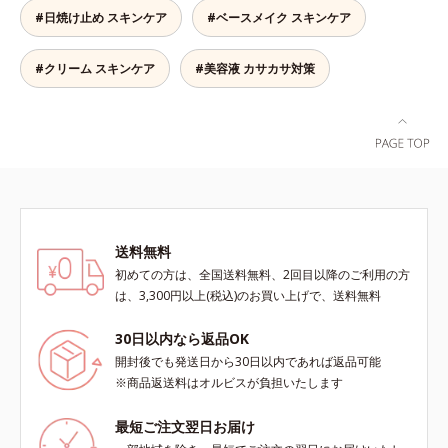
肌がうるおいとともに失ってしまう
から贅沢保湿。肌に素早くなじみ、
#日焼け止め スキンケア
#ベースメイク スキンケア
ハリ・弾力に、モイストエンリッチ
ここちよく肌を整えます。無油分だ
コンプレックス(*5）がアプロー
からこそ実現できたべたつかない使
チ。ベタつかずみずみずしい使いご
いごこちで、つけた瞬間から、うる
#クリーム スキンケア
#美容液 カサカサ対策
こちでこわばった肌を解きほぐし、
おいとハリ感のある肌へ。目元はも
柔らかくもっちりしたクリームなら
ちろん、乾燥が気になる小鼻や口元
ではの極上肌へ導きます。*1 年齢
などにもお勧めです。
に応じたお手入れ*2 加水分解コラ
ーゲン*3 加水分解エラスチン*4 角
層内*5 アルテアエキス＝肌にうる
おいと柔らかさを与える保湿成分
送料無料
初めての方は、全国送料無料、2回目以降のご利用の方
は、3,300円以上(税込)のお買い上げで、送料無料
30日以内なら返品OK
開封後でも発送日から30日以内であれば返品可能
※商品返送料はオルビスが負担いたします
最短ご注文翌日お届け