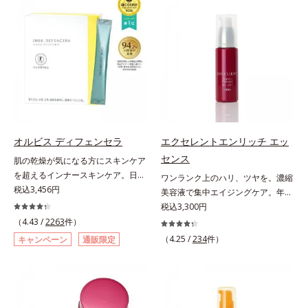
ではなく、肌で起きていることの根
よる肌悩み一つ一つを対処するので
－２０）アルキルグルコシドの組み
感を。効果的なシナジー設計で、あ
本原因に着目。加齢とともに現れる
はなく、肌で起きていることの根本
合わせが初（2023年4月 Mintel社デ
なたのエイジングケアを応援しま
年齢サインについて研究を進めたと
原因に着目。加齢とともに現れる年
ータベースによる当社調べ）*2 う
す。*1 メラニンの生成を抑え、シ
ころ、弾力感のない状態である「ハ
齢サインについて研究を進めたとこ
るおい不足など*3 お手入れのファ
ミ・ソバカスを防ぐ（ウォッシュを
リのなさ」や、くすみ(*7)などが現
ろ、弾力感のない状態である「ハリ
ーストステップのこと*4 細胞間脂
除く）*2 オルビス内スキンケアシ
れている状態である「透明感のな
のなさ」や、くすみ(*5)などが現れ
質に類似した構造*5 保湿成分
リーズの保湿力*3 年齢に応じたお
さ」が、大人の肌印象に大きな影響
ている状態である「透明感のなさ」
手入れのこと*4 うるおいによる
を与えていることがわかりました。
が、大人の肌印象に大きな影響を与
*5 乾燥、ハリ・ツヤのなさ*6
そこでオルビスユー ドットシリー
えていることがわかりました。そこ
乾燥による*7 保湿成分*8 ロニ
ズは美容成分(*8)として「G.D.F.ア
でオルビスユー ドットシリーズは
セラカエルレア果汁、ノバラエキス
オルビス ディフェンセラ
エクセレントエンリッチ エッ
クティベーター(*9)」を配合。そし
美容成分(*9)として「G.D.F.アクテ
配合＝うるおいを与えハリと透明感
センス
肌の乾燥が気になる方にスキンケア
て、従来から配合している美白(*1)
ィベーター(*10)」を配合。そし
に満ちた肌へ導く保湿成分*9 メマ
を超えるインナースキンケア。日本
ワンランク上のハリ、ツヤを。濃縮
有効成分「トラネキサム酸」を配合
て、従来から配合している美白(*1)
ツヨイグサ抽出液、スイカズラエキ
初(*1)“肌にもトクホ(*2)”！肌の乾燥
税込3,456円
美容液で集中エイジングケア。年齢
しました。さらに、シリーズ共通の
有効成分「トラネキサム酸」を配合
ス配合＝角層のすみずみまで水分・
が気になる方に。高純度に精製した
を重ねた肌に、濃縮エッセンスがさ
税込3,300円
美容成分「GLルートブースター
しました。さらに、シリーズ共通の
油分を保ち、ハリ・ツヤを与える保
米胚芽由来のグルコシルセラミドを
らにワンランク上のエイジングケア
(*10)」を配合することで、肌のふ
（4.43 /
2263
件）
美容成分「GLルートブースター
湿成分*10 気持ちのこと
配合。「肌の水分を逃しにくくする
(*)を。ハリ、ツヤを集中ケアする保
っくら感や透明感を叶えます。美白
(*11)」を配合することで、肌のふ
（4.25 /
234
件）
キャンペーン
通販限定
ため、肌の乾燥が気になる方に適し
湿成分・ローヤルゼリーとコラーゲ
ケアしながら多角的なエイジングケ
っくら感や透明感を叶えます。美白
ている」と許可された、特定保健用
ンをリッチに配合。みずみずしい感
アが叶うシリーズに。3ステップで
ケアしながら多角的なエイジングケ
食品（トクホ）のインナースキンケ
触の美容液が角層のすみずみまで浸
上向き(*11)のハリと透明感を。効
アが叶うシリーズに。3ステップで
アです。“飲むスキンケア”だから、
透し、肌はもっちり、やわらか。角
果的なシナジー設計で、あなたのエ
上向き(*12)のハリと透明感を。効
顔だけでなく、背中や足など、スキ
層への浸透を高めるには、化粧水で