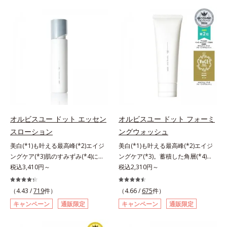
ハリ肌へ。化粧水は二度塗りしない
は、年齢による肌悩み一つ一つを対
と不安…。いろいろケアしているの
処するのではなく、肌で起きている
に、あと一歩肌悩みが晴れない…。
ことの根本原因に着目。加齢ととも
そんな大人の肌悩みにアプローチす
に現れる年齢サインについて研究を
る先行型美容液です。日本初(*1)、
進めたところ、弾力感のない状態で
毛穴約1/1000ナノサイズの極小カ
ある「ハリのなさ」や、くすみ(*6)
プセルの表面は肌になじみやすい構
などが現れている状態である「透明
造(*4)。内包した美容成分(*5)の浸
感のなさ」が、大人の肌印象に大き
透をサポートし、角層すみずみをう
な影響を与えていることがわかりま
るおいで満たします。さらに“うる
した。そこでオルビスユー ドット
おいの通り道”を作って化粧水のな
シリーズは美容成分(*7)として
オルビスユー ドット エッセン
オルビスユー ドット フォーミ
じみ感をUP。化粧水前に使うこと
「G.D.F.アクティベーター(*8)」を
スローション
ングウォッシュ
で、普段の化粧水の手ごたえをより
配合。そして、従来から配合してい
美白(*1)も叶える最高峰(*2)エイジ
美白(*1)も叶える最高峰(*2)エイジ
実感できる、しっとり整った肌状態
る美白(*1)有効成分「トラネキサム
ングケア(*3)肌のすみずみ(*4)にし
ングケア(*3)。蓄積した角層(*4)を
へ。化粧水前に2プッシュ使うだけ
酸」を配合しました。さらに、シリ
みわたるうるおい充満ローション。
税込3,410円～
絡めとりくすみ(*5)を晴らす高密着
税込2,310円～
で、うるおいのすき間にぐんぐん入
ーズ共通の美容成分「GLルートブ
ハリも透明感(*5)も結果主義。年齢
マイルドピーリング(*6)洗顔料。ハ
り込み、うるおいで満ち満ちたハリ
ースター(*9)」を配合することで、
サイン(*6)の因子に着目した肌科学
リも透明感(*7)も結果主義。年齢サ
のある美肌へと整えます。*1 クチ
肌のふっくら感や透明感を叶えま
（4.43 /
719
件）
（4.66 /
675
件）
エイジングケア(*3)シリーズ。オル
イン(*8)の因子に着目した肌科学エ
ナシ果実エキス、ハトムギ種子エキ
す。美白ケアしながら多角的なエイ
キャンペーン
通販限定
キャンペーン
通販限定
ビスユー ドットシリーズは、年齢
イジングケア(*3)シリーズ。オルビ
ス、ユズ果実エキス、水添レシチ
ジングケアが叶うシリーズに。3ス
による肌悩み一つ一つを対処するの
スユー ドットシリーズは、年齢に
ン、フィトステロールズ、（Ｃ１２
テップで上向き(*10)のハリと透明