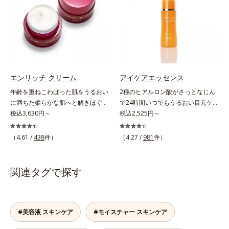
イジングケアを応援します。*1 メ
果的なシナジー設計で、あなたのエ
ンケア機能は全身にも。なかなか手
整えた後、保湿ジェルを使用する前
ラニンの生成を抑え、シミ・ソバカ
イジングケアを応援します。*1 メ
が回らない、ボディの乾燥対策にも
に使うのが効果的。より積極的な集
スを防ぐ（ウォッシュを除く）*2
ラニンの生成を抑え、シミ・ソバカ
おすすめです。ゆずの爽やかな香り
中エイジングケアで、もっちりとし
オルビス内スキンケアシリーズの保
スを防ぐ（ウォッシュを除く）*2
とすっきりとした酸味が特徴の「ゆ
た、つややかな肌に出合えます。*
湿力*3 年齢に応じたお手入れのこ
オルビス内スキンケアシリーズの保
ず風味」、芳醇なマスカットの香り
年齢に応じたお手入れのこと
と*4 角層まで*5 うるおいによ
湿力*3 年齢に応じたお手入れのこ
とさっぱりとした酸味が楽しめる
る*6 乾燥、ハリ・ツヤのなさ
と*4 剥がれずに肌に蓄積した古い
「マスカット風味」、ピーチの甘い
*7 乾燥による*8 保湿成分*9
角層*5 乾燥による*6 洗浄によ
エンリッチ クリーム
アイケアエッセンス
香りと爽やかな甘味が楽しめる「ピ
ロニセラカエルレア果汁、ノバラエ
る物理的効果*7 うるおいによる
年齢を重ねこわばった肌をうるおい
2種のヒアルロン酸がさっとなじん
ーチ風味」の3種のフレーバーをご
キス配合＝うるおいを与えハリと透
*8 乾燥、ハリ・ツヤのなさ*9
に満ちた柔らかな肌へと解きほぐ
で24時間いつでもうるおい目元ケ
用意。その日の気分に合わせてチョ
明感に満ちた肌へ導く保湿成分
保湿成分*10 ロニセラカエルレア
す。セラミド配合保湿クリーム。う
税込3,630円～
ア。メイクの上からもプラスオン
税込2,525円～
イスできるから、より飽きにくく、
*10 メマツヨイグサ抽出液、スイ
果汁、ノバラエキス配合＝うるおい
るおい続く柔らかな肌へ整える、エ
OK。「目元がカサつく、ハリがな
水なしで飲めるから、毎日手軽にお
カズラエキス配合＝角層のすみずみ
を与えハリと透明感に満ちた肌へ導
イジングケア(*1)保湿クリームで
い、疲れて見える・・・」目元を見
いしく続けられます。*1 販売商品
（4.61 /
438
件）
（4.27 /
981
件）
まで水分・油分を保ち、ハリ・ツヤ
く保湿成分*11 メマツヨイグサ抽
す。塗っても塗っても乾いてしまう
てドキッとした事はありませんか？
として。*2 許可表示：本品に含ま
を与える保湿成分*11 気持ちのこ
出液、スイカズラエキス配合＝角層
肌へセラミドを届けるため、セラミ
目元は顔の中で一番皮膚が薄く、と
れる米胚芽由来のグルコシルセラミ
と
のすみずみまで水分・油分を保ち、
ドを極小のナノサイズにカプセル化
てもデリケート。乾燥しやすく、エ
ドは、肌の水分を逃しにくくするた
関連タグで探す
ハリ・ツヤを与える保湿成分*12
しました。内包した3大保湿成分＝
イジングサインが最初に出やすい部
め、肌の乾燥が気になる方に適して
気持ちのこと
ローヤルゼリーエキス・浸透型コラ
分といわれています。アイケアエッ
います。
ーゲン(*2)・エラスチン(*3)ととも
センスは、メイク前にもメイクの上
に浸透(*4)し、うるおいに満ちた状
からでも24時間使える美容液です。
#美容液 スキンケア
#モイスチャー スキンケア
態が続く肌へ整えます。さらに年齢
2種類のヒアルロン酸が肌の外と内