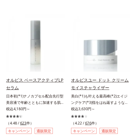
オルビス ベースアクティブLP
オルビスユー ドット クリーム
セラム
モイスチャライザー
日本初(*1)ナノカプセル配合先行型
美白(*1)も叶える最高峰(*2)エイジ
美容液で年齢とともに加速する肌悩
ングケア(*3)指をはね返すような弾
み(*2)にブレーキを。スキンケアの
税込4,180円～
力感が宿るハリ感 濃密フィットク
税込3,630円～
打ち止め感に。年齢とともに加速す
リーム。ハリも透明感(*4)も結果主
る肌悩み(*2)にブレーキをかけ、化
義。年齢サイン(*5)の因子に着目し
（4.48 /
623
件）
（4.22 /
676
件）
粧水前の土台(*3)づくりで、うるお
た肌科学エイジングケア(*3)シリー
キャンペーン
通販限定
キャンペーン
通販限定
いに満ち満ちた内側から弾むような
ズ。オルビスユー ドットシリーズ