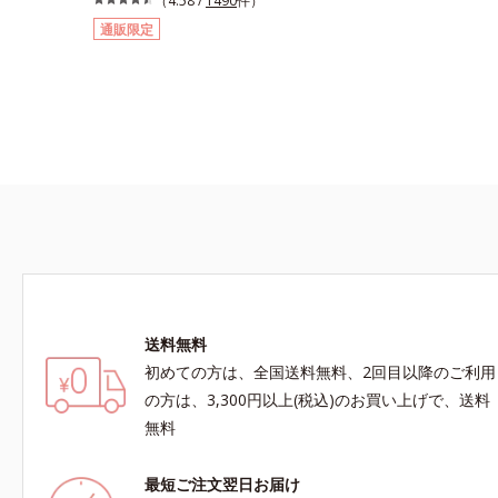
（4.58 /
1490
件）
はお肌が乾燥して外的刺激に弱くなっているか
通販限定
ら。オルビスのドライスキンシリーズは、バスタ
イムから始めるトータルケア。ふわふわの泡状ボ
ディシャンプーでの「手のひら+泡」のなで洗い
は、洗いすぎによる乾燥を防ぎうるおいは残しま
す。特に不快感を感じやすいお風呂上がりには、
モイスチャーシールド成分を配合した全身用の薬
用ジェルローション、部分用の薬用クリームで、
つらいカサつきや、ムズムズする不快感をすばや
くしずめ、快適に過ごしましょう。
送料無料
初めての方は、全国送料無料、2回目以降のご利用
の方は、3,300円以上(税込)のお買い上げで、送料
無料
最短ご注文翌日お届け