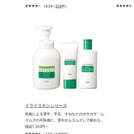
のテクスチャーが体温でじんわり、とろんとほぐ
るボディク
（4.34 /
326
件）
れ、Wのオイルがピタッと高密着。2種の植物性
でみずみず
保湿成分配合で、乾燥にゆらがない唇に整えま
いのに吸い
す。寝る前に塗れば、翌朝のコンディションが段
水分解ヒア
違い！ 寝ながらケアで唇をそっといたわりなが
Wのうるお
ら、メイク映えするしっとりやわらか唇を実現し
肌ボディを
ます。【ご使用方法】清潔な指先またはお手持ち
お風呂上が
のリップブラシに適量をとって、唇にやさしくな
じませてく
じませてください。
ドライスキンシリーズ
乾燥による背中、手足、すねなどのカサカサ・ム
ズムズの不快感に。背中がムズムズして眠れな
い、手足がカサつく、お風呂上がりはその不快感
税込1,320円～
が増してつらい・・・と悩んでいませんか？それ