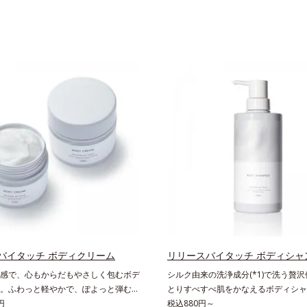
バイタッチ ボディクリーム
リリースバイタッチ ボディシャ
感で、心もからだもやさしく包むボデ
シルク由来の洗浄成分(*1)で洗う贅
。ふわっと軽やかで、ぽよっと弾むユ
とりすべすべ肌をかなえるボディシャ
。なじませると摩擦と皮膚温でほどけ
円
リースバイタッチ ボディシャンプー
税込880円～