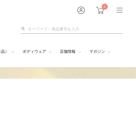
0
検
索
食品）
ボディウェア
店舗情報
マガジン