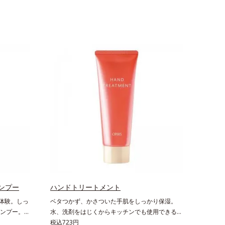
ンプー
ハンドトリートメント
沢体験。しっ
ベタつかず、かさついた手肌をしっかり保湿。
ンプー。リ
水、洗剤をはじくからキッチンでも使用できる万
ふわもこ濃
能型ハンドクリーム。常に外気にさらされている
税込723円