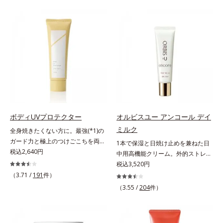
は、年齢による肌悩み一つ一つを対
であること(*2)を業界で初めて発見
処するのではなく、肌で起きている
(*3)。ニキビ・肌荒れ予防有効成分
ことの根本原因に着目。加齢ととも
と保湿成分を新たに配合。これまで
に現れる年齢サインについて研究を
の乾燥・テカリへのケアはそのまま
進めたところ、弾力感のない状態で
に、肌荒れ・ニキビ予防など“今”の
ある「ハリのなさ」や、くすみ(*6)
肌悩みに応え、“未来”を見据えて好
などが現れている状態である「透明
印象の鍵となるハリ・ツヤへもアプ
感のなさ」が、大人の肌印象に大き
ローチする進化を遂げました。うる
な影響を与えていることがわかりま
おいを逃しやすい男性肌に着目し、
した。そこでオルビスユー ドット
アイテム同士をなじみやすくする
シリーズは美容成分(*7)として
「うるおいコネクト設計」を採用。
ボディUVプロテクター
オルビスユー アンコール デイ
「G.D.F.アクティベーター(*8)」を
8アイテム分の機能を3ステップに集
ミルク
全身焼きたくない方に。最強(*1)の
配合。そして、従来から配合してい
約し、よりシンプルなお手入れで、
ガード力と極上のつけごこちを両
1本で保湿と日焼け止めを兼ねた日
る美白(*1)有効成分「トラネキサム
ハリ・ツヤのある好印象な清潔透明
立。“肌を整える”日焼け止め。絶対
税込2,640円
中用高機能クリーム。外的ストレス
酸」を配合しました。さらに、シリ
肌(*1)へ導きます。*1 うるおいによ
に焼きたくない方に。SPF50+・
(*5)から肌を徹底ガード。諦めかけ
税込3,520円
ーズ共通の美容成分「GLルートブ
る透明感のある肌*2 男性の顔画像
PA++++。最強(*1)のガード力を持
ていたハリ不足、うるおい低下に先
ースター(*9)」を配合することで、
（3.71 /
191
件）
を用いた印象評価において、基準画
ちながら、肌を整えるスキンケア効
端科学ケア(*1)でアプローチするエ
肌のふっくら感や透明感を叶えま
像に対して、頬全体に輝度分布がな
（3.55 /
204
件）
果を持つ身体用日焼け止めです。ポ
イジングケア(*2)シリーズ。弾むよ
す。美白ケアしながら多角的なエイ
だらかな光（ツヤ）があると、爽や
ーラ化成の特殊製法「粉体乳化」技
うな若々しい肌を目指します。
ジングケアが叶うシリーズに。3ス
かさ印象が高く評価されたこと*3
術を使っているから、汗に触れるこ
D.N.A.(*3) ヒビスエキスとHSP（ヒ
テップで上向き(*10)のハリと透明
2022年12月22日時点で、科学文献