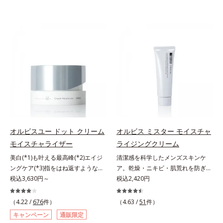
オルビスユー ドット クリーム
オルビス ミスター モイスチャ
モイスチャライザー
ライジングクリーム
美白(*1)も叶える最高峰(*2)エイジ
清潔感を科学したメンズスキンケ
ングケア(*3)指をはね返すような弾
ア。乾燥・ニキビ・肌荒れを防ぎハ
力感が宿るハリ感 濃密フィットク
税込3,630円～
リ・ツヤのある、好印象な清潔透明
税込2,420円
リーム。ハリも透明感(*4)も結果主
肌(*1)へ。オルビスミスターは、男
義。年齢サイン(*5)の因子に着目し
性の清潔感、爽やかさ、若々しさの
（4.22 /
676
件）
（4.63 /
51
件）
た肌科学エイジングケア(*3)シリー
印象を科学的に検証し、ポジティブ
キャンペーン
通販限定
ズ。オルビスユー ドットシリーズ
な光（＝ツヤ）が男性の印象に重要