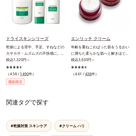
になじませると、自然とその動きに
どの外部刺激から手肌を徹底ガード
いただけますが、より美しい仕上が
導くこだわりのテクスチャーを採用
するので、しっとり感がずっと続き
りのため、顔に使用する場合は、化
しました。厚みとコクのあるリッチ
ます。* ポリクオタニウム-61（リ
粧下地のご使用をおすすめします。
なテクスチャーがとろけるように肌
ピジュアは、日油株式会社の登録商
耐水性にすぐれておりますので、落
をつつみこみ、安らぎのリラックス
標です。）
とすときには洗浄料やボディ用洗浄
タイムをもたらします。さらにうる
料を使って、ていねいに洗い流して
ドライスキンシリーズ
エンリッチ クリーム
おいを守りながらメイク汚れだけを
ください。*1 SPF50+・PA++++ オ
乾燥による背中、手足、すねなどの
年齢を重ねこわばった肌をうるおい
見極めて落とす「セレクトクレンジ
ルビス サンスクリーン®内ウォータ
カサカサ・ムズムズの不快感に。背
に満ちた柔らかな肌へと解きほぐ
ング成分(*2)」、うるおいが逃げ出
ープルーフ効果として*2 サッカロ
中がムズムズして眠れない、手足が
税込1,320円～
す。セラミド配合保湿クリーム。う
税込3,630円～
しにくいネットを形成して肌を守る
ミセス/ハトムギ種子発酵液配合＝
カサつく、お風呂上がりはその不快
るおい続く柔らかな肌へ整える、エ
「セラミドネットワーク成分
保湿成分*3 保湿成分*4 乾燥など*5
感が増してつらい・・・と悩んでい
イジングケア(*1)保湿クリームで
(*3)」、植物由来の保湿成分「ブレ
（4.58 /
1490
件）
（4.61 /
438
件）
カニナバラ果実エキス配合＝保湿成
ませんか？それはお肌が乾燥して外
す。塗っても塗っても乾いてしまう
ンドハーブ成分(*4)」を配合。汚れ
分*6 加水分解コラーゲン配合＝保
通販限定
的刺激に弱くなっているから。オル
肌へセラミドを届けるため、セラミ
だけを落としながら日中ダメージ
湿成分
ビスのドライスキンシリーズは、バ
ドを極小のナノサイズにカプセル化
(*5)をケアして、うるおいに満ちた
スタイムから始めるトータルケア。
しました。内包した3大保湿成分＝
やわらか肌へ整えます。1日の終わ
関連タグで探す
ふわふわの泡状ボディシャンプーで
ローヤルゼリーエキス・浸透型コラ
りのメイクオフが楽しみになる使い
の「手のひら+泡」のなで洗いは、
ーゲン(*2)・エラスチン(*3)ととも
ごこちで、ありふれた毎日のお手入
洗いすぎによる乾燥を防ぎうるおい
に浸透(*4)し、うるおいに満ちた状
れが、肌も心も喜ぶひとときに変わ
は残します。特に不快感を感じやす
態が続く肌へ整えます。さらに年齢
ります。*1 こわばった肌にうるお
#乾燥対策 スキンケア
#クリーム ハリ
いお風呂上がりには、モイスチャー
肌がうるおいとともに失ってしまう
いを与え、やわらかくすること。そ