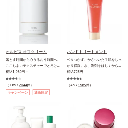
とで粉体同士が凝集し、膜の強度が
ートショックプロテイン）(*4)の合
感を。効果的なシナジー設計で、あ
データベースPubMed及びGoogle
アップ。こすれへの耐性も強く、
わせ技で、目元、フェイスラインな
なたのエイジングケアを応援しま
scholarにより国内化粧品業界にお
UVカット効果の低下を予防しま
ど、年齢を重ねるにつれハリ不足、
す。*1 メラニンの生成を抑え、シ
いて該当文献がないことを確認（ポ
す。それでいて、肌にスルスルのび
うるおい低下を感じやすい部位に働
ミ・ソバカスを防ぐ（ウォッシュを
ーラ化成研究所調べ）
てピタッと密着するジェル感触で、
きかけ、ハリ感のある肌へ導きま
除く）*2 オルビス内スキンケアシ
毎日使いたくなる極上のつけごこ
す。さらに、水でも油でもない第3
リーズの保湿力*3 年齢に応じたお
ち。さらに、塗るたびにうれしいス
の成分、even wateroil（イーブン
手入れのこと*4 うるおいによる
キンケア効果も加えました。バリア
ワテロイル）を配合することによ
*5 乾燥、ハリ・ツヤのなさ*6
機能を維持する白様雪(R)エキス(*2)
り、水でも油でも実現できなかっ
乾燥による*7 保湿成分*8 ロニ
オルビス オフクリーム
ハンドトリートメント
とアルニカ花エキス(*3)が、紫外線
た、“濃密なうるおい感”と“ベタつか
セラカエルレア果汁、ノバラエキス
落とす時間から心うるおう時間へ。
ベタつかず、かさついた手肌をしっ
ダメージ(*4)にもゆらぎにくいすこ
ない”、相反する2つの感触の両立に
配合＝うるおいを与えハリと透明感
ここちよいテクスチャーでとろける
かり保湿。水、洗剤をはじくからキ
やかな肌に整え、ローズヒップエキ
成功。ごわつく年齢肌を柔肌に整
に満ちた肌へ導く保湿成分*9 メマ
クレンジング。“落とすだけ”の時間
税込1,980円～
ッチンでも使用できる万能型ハンド
税込723円
ス(*5)と浸透型コラーゲン(*6)が透
え、未体験の肌感触を叶えます。*1
ツヨイグサ抽出液、スイカズラエキ
から、かけがえのないリラックスタ
クリーム。常に外気にさらされてい
明感を引き出し、肌のハリ感をサポ
保湿*2 年齢に応じたお手入れ *3
ス配合＝角層のすみずみまで水分・
イムへ―。忙しい日々を送る現代女
る上、もともと皮脂分泌が少ない手
ートします。スーパーウォータープ
（3.89 /
2044
件）
（4.5 /
1985
件）
D.N.A.＝Daily New Approach*4
油分を保ち、ハリ・ツヤを与える保
性にとって、クレンジングは“落と
肌は、乾燥しやすく荒れやすい部分
ルーフだから、海やプールなどのア
HSP含有酵母エキス＝保湿成分*5
湿成分*10 気持ちのこと
キャンペーン
通販限定
すだけ”の作業になりがち。オルビ
です。ソメイヨシノ葉エキスが、乱
ウトドアでも大活躍！ 強烈な紫外
紫外線や乾燥など
スが思い描いたのは、オフモードに
れた角層を整え、うるおいを閉じ込
線も跳ね除け、肌をダメージからし
切り替える大切なステップとなるク
めながら肌表面をなめらかにし肌荒
っかりガードします。【ご使用方
レンジング。人が本能的にここちよ
れを防止します。また、リピジュア
法】手に適量をとり、日焼けを防ぎ
さを感じる“秒速5cm”の動きに着目
（R）−NR(*) が手肌にピタッと密着
たい部分に、塗布後すぐに少量ずつ
し、顔全体にやさしく円を描くよう
して、うるおいバリアを作り乾燥な
ムラなくのばします。顔にもご使用