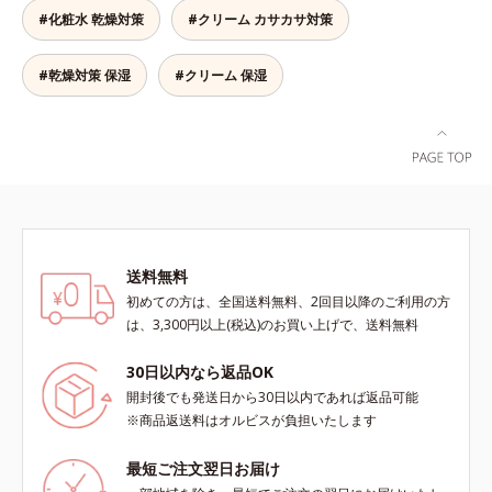
シールド成分を配合した全身用の薬
ハリ・弾力に、モイストエンリッチ
のここちよさを感じること*2 シク
#化粧水 乾燥対策
#クリーム カサカサ対策
用ジェルローション、部分用の薬用
コンプレックス(*5）がアプロー
ロペンタシロキサン、ジフェニルシ
クリームで、つらいカサつきや、ム
チ。ベタつかずみずみずしい使いご
ロキシフェニルトリメチコン*3
ズムズする不快感をすばやくしず
こちでこわばった肌を解きほぐし、
（メタクリル酸グリセリルアミドエ
#乾燥対策 保湿
#クリーム 保湿
め、快適に過ごしましょう。
柔らかくもっちりしたクリームなら
チル/メタクリル酸ステアリル）コ
ではの極上肌へ導きます。*1 年齢
ポリマー*4 ローマカミツレ花エキ
に応じたお手入れ*2 加水分解コラ
ス、ローズマリー葉エキス、ラベン
ーゲン*3 加水分解エラスチン*4 角
ダー花水*5 メイク汚れ・乾燥
層内*5 アルテアエキス＝肌にうる
おいと柔らかさを与える保湿成分
送料無料
初めての方は、全国送料無料、2回目以降のご利用の方
は、3,300円以上(税込)のお買い上げで、送料無料
30日以内なら返品OK
開封後でも発送日から30日以内であれば返品可能
※商品返送料はオルビスが負担いたします
最短ご注文翌日お届け