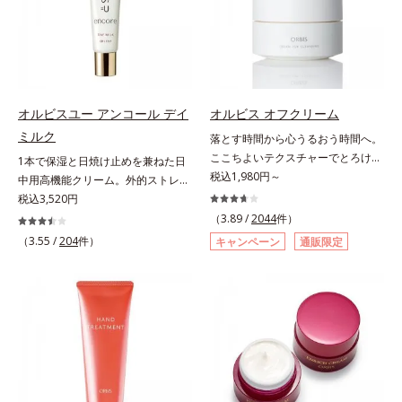
scholarにより国内化粧品業界にお
齢肌の“メラニンメタボ(*2)”にアプ
を感じやすい部位に働きかけ、ハリ
いただけますが、より美しい仕上が
いて該当文献がないことを確認（ポ
ローチして、澄みわたる美肌を目指
感のある肌へ導きます。さらに、水
りのため、顔に使用する場合は、化
ーラ化成研究所調べ）
します。*1 年齢を重ねた肌*2 メラ
でも油でもない第3の成分、even
粧下地のご使用をおすすめします。
ニンが過剰に生成する状態*3 メラ
wateroil（イーブンワテロイル）を
耐水性にすぐれておりますので、落
ニンの生成を抑え、シミ・ソバカス
配合することにより、水でも油でも
とすときには洗浄料やボディ用洗浄
を防ぐ*4 コラーゲン・トリペプチ
実現できなかった、“濃密なうるお
料を使って、ていねいに洗い流して
オルビスユー アンコール デイ
オルビス オフクリーム
ド Ｆ
い感”と“ベタつかない”、相反する2
ください。*1 SPF50+・PA++++ オ
ミルク
落とす時間から心うるおう時間へ。
つの感触の両立に成功。ごわつく年
ルビス サンスクリーン®内ウォータ
ここちよいテクスチャーでとろける
1本で保湿と日焼け止めを兼ねた日
齢肌を柔肌に整え、未体験の肌感触
ープルーフ効果として*2 サッカロ
クレンジング。“落とすだけ”の時間
税込1,980円～
中用高機能クリーム。外的ストレス
を叶えます。*1 保湿*2 年齢に応じ
ミセス/ハトムギ種子発酵液配合＝
から、かけがえのないリラックスタ
(*5)から肌を徹底ガード。諦めかけ
税込3,520円
たお手入れ *3 D.N.A.＝Daily New
保湿成分*3 保湿成分*4 乾燥など*5
イムへ―。忙しい日々を送る現代女
ていたハリ不足、うるおい低下に先
（3.89 /
2044
件）
Approach*4 HSP含有酵母エキス＝
カニナバラ果実エキス配合＝保湿成
性にとって、クレンジングは“落と
端科学ケア(*1)でアプローチするエ
（3.55 /
204
件）
保湿成分
分*6 加水分解コラーゲン配合＝保
キャンペーン
通販限定
すだけ”の作業になりがち。オルビ
イジングケア(*2)シリーズ。弾むよ
湿成分
スが思い描いたのは、オフモードに
うな若々しい肌を目指します。
切り替える大切なステップとなるク
D.N.A.(*3) ヒビスエキスとHSP（ヒ
レンジング。人が本能的にここちよ
ートショックプロテイン）(*4)の合
さを感じる“秒速5cm”の動きに着目
わせ技で、目元、フェイスラインな
し、顔全体にやさしく円を描くよう
ど、年齢を重ねるにつれハリ不足、
になじませると、自然とその動きに
うるおい低下を感じやすい部位に働
導くこだわりのテクスチャーを採用
きかけ、ハリ感のある肌へ導きま