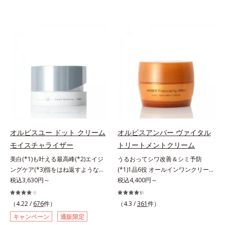
オルビスユー ドット クリーム
オルビスアンバー ヴァイタル
モイスチャライザー
トリートメントクリーム
美白(*1)も叶える最高峰(*2)エイジ
うるおってシワ改善＆シミ予防
ングケア(*3)指をはね返すような弾
(*1)1品6役 オールインワンクリー
力感が宿るハリ感 濃密フィットク
税込3,630円～
ム。オルビスアンバーは、いつも⾃
税込4,400円～
リーム。ハリも透明感(*4)も結果主
然体で美しくありたいと願う⼤⼈世
義。年齢サイン(*5)の因子に着目し
代に寄り添うブランドです。年齢印
（4.22 /
676
件）
（4.3 /
361
件）
た肌科学エイジングケア(*3)シリー
象研究に基づいた肌サイエンスで、
キャンペーン
通販限定
ズ。オルビスユー ドットシリーズ
複合的なお悩みにアプローチ。大人