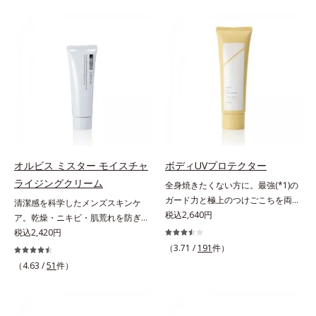
は、年齢による肌悩み一つ一つを対
世代の肌に向き合い、手軽なお手入
処するのではなく、肌で起きている
れで賢いケアを。ライフスタイルに
ことの根本原因に着目。加齢ととも
なじむ、若々しい印象(*2)作りのサ
に現れる年齢サインについて研究を
ポートをします。オルビスアンバー
進めたところ、弾力感のない状態で
ヴァイタルトリートメントクリーム
ある「ハリのなさ」や、くすみ(*6)
「オルビスアンバー ヴァイタルト
などが現れている状態である「透明
リートメントクリーム」は、1品
感のなさ」が、大人の肌印象に大き
で、化粧水、クリーム、シワ改善・
な影響を与えていることがわかりま
美白(*1)美容液、乳液・保湿液、ネ
した。そこでオルビスユー ドット
ッククリーム(*3)、パックの6役を
シリーズは美容成分(*7)として
担い、複合的にアプローチ。Wナイ
オルビス ミスター モイスチャ
ボディUVプロテクター
「G.D.F.アクティベーター(*8)」を
アシン(*4)によるシワ改善・シミ予
ライジングクリーム
全身焼きたくない方に。最強(*1)の
配合。そして、従来から配合してい
防に加え、複合成分コラーゲンコン
ガード力と極上のつけごこちを両
清潔感を科学したメンズスキンケ
る美白(*1)有効成分「トラネキサム
プレックスSPが肌のハリを徹底サポ
立。“肌を整える”日焼け止め。絶対
税込2,640円
ア。乾燥・ニキビ・肌荒れを防ぎハ
酸」を配合しました。さらに、シリ
ート。肌なじみのよいクリーム構造
に焼きたくない方に。SPF50+・
リ・ツヤのある、好印象な清潔透明
税込2,420円
ーズ共通の美容成分「GLルートブ
で角層まで保湿成分が浸透し、うる
PA++++。最強(*1)のガード力を持
肌(*1)へ。オルビスミスターは、男
ースター(*9)」を配合することで、
おいをギュッと閉じ込めます。洗顔
（3.71 /
191
件）
ちながら、肌を整えるスキンケア効
性の清潔感、爽やかさ、若々しさの
肌のふっくら感や透明感を叶えま
の後、これ1品だけでマルチにケ
（4.63 /
51
件）
果を持つ身体用日焼け止めです。ポ
印象を科学的に検証し、ポジティブ
す。美白ケアしながら多角的なエイ
ア。うるおいのベールで守られた、
ーラ化成の特殊製法「粉体乳化」技
な光（＝ツヤ）が男性の印象に重要
ジングケアが叶うシリーズに。3ス
ハリ感のあるなめらかな肌を叶えま
術を使っているから、汗に触れるこ
であること(*2)を業界で初めて発見
テップで上向き(*10)のハリと透明
す。*1 メラニンの生成を抑え、シ