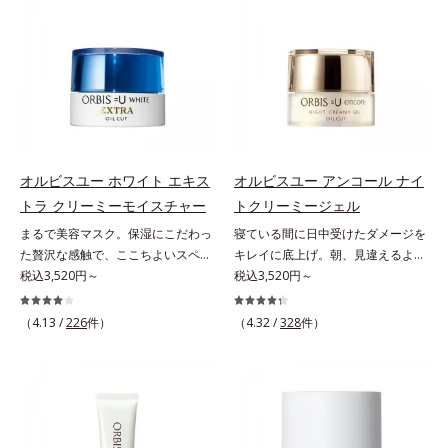
とで粉体同士が凝集し、膜の強度が
(*3)。ニキビ・肌荒れ予防有効成分
感を。効果的なシナジー設計で、あ
ミ・ソバカスを防ぐ*2 肌にハリを
アップ。こすれへの耐性も強く、
と保湿成分を新たに配合。これまで
なたのエイジングケアを応援しま
与え若々しい印象*3 首のうるおい
UVカット効果の低下を予防しま
の乾燥・テカリへのケアはそのまま
す。*1 メラニンの生成を抑え、シ
ケアとして*4 ナイアシンアミド
す。それでいて、肌にスルスルのび
に、肌荒れ・ニキビ予防など“今”の
ミ・ソバカスを防ぐ（ウォッシュを
てピタッと密着するジェル感触で、
肌悩みに応え、“未来”を見据えて好
除く）*2 オルビス内スキンケアシ
毎日使いたくなる極上のつけごこ
印象の鍵となるハリ・ツヤへもアプ
リーズの保湿力*3 年齢に応じたお
ち。さらに、塗るたびにうれしいス
ローチする進化を遂げました。うる
手入れのこと*4 うるおいによる
キンケア効果も加えました。バリア
おいを逃しやすい男性肌に着目し、
*5 乾燥、ハリ・ツヤのなさ*6
機能を維持する白様雪(R)エキス(*2)
アイテム同士をなじみやすくする
乾燥による*7 保湿成分*8 ロニ
オルビスユー ホワイト エキス
オルビスユー アンコール ナイ
とアルニカ花エキス(*3)が、紫外線
「うるおいコネクト設計」を採用。
セラカエルレア果汁、ノバラエキス
トラ クリーミーモイスチャー
トクリーミージェル
ダメージ(*4)にもゆらぎにくいすこ
8アイテム分の機能を3ステップに集
配合＝うるおいを与えハリと透明感
まるで美容マスク。保湿にこだわっ
寝ている間に日中受けたダメージを
やかな肌に整え、ローズヒップエキ
約し、よりシンプルなお手入れで、
に満ちた肌へ導く保湿成分*9 メマ
た贅沢な感触で、ここちよいスペシ
キレイに底上げ。朝、見違えるよう
ス(*5)と浸透型コラーゲン(*6)が透
ハリ・ツヤのある好印象な清潔透明
ツヨイグサ抽出液、スイカズラエキ
ャルケアを。若々しく透明感のある
税込3,520円～
なハリ感に。諦めかけていたハリ不
税込3,520円～
明感を引き出し、肌のハリ感をサポ
肌(*1)へ導きます。*1 うるおいによ
ス配合＝角層のすみずみまで水分・
美肌を構成する要素と、年齢肌(*1)
足、うるおい低下に先端科学ケア
ートします。スーパーウォータープ
る透明感のある肌*2 男性の顔画像
油分を保ち、ハリ・ツヤを与える保
のメラニン生成にアプローチして、
(*1)でアプローチするエイジングケ
ルーフだから、海やプールなどのア
を用いた印象評価において、基準画
（4.13 /
226
件）
（4.32 /
328
件）
湿成分*10 気持ちのこと
明るくなめらかな肌へ導くスキンケ
ア(*2)シリーズ。弾むような若々し
ウトドアでも大活躍！ 強烈な紫外
像に対して、頬全体に輝度分布がな
アシリーズです。「オルビスユー」
い肌を目指します。D.N.A.(*3) ヒビ
線も跳ね除け、肌をダメージからし
だらかな光（ツヤ）があると、爽や
の理論を応用し、全方位的に肌の底
スエキスとHSP（ヒートショックプ
っかりガードします。【ご使用方
かさ印象が高く評価されたこと*3
上げを図ります。さらに、シミと年
ロテイン）(*4)の合わせ技で、目
法】手に適量をとり、日焼けを防ぎ
2022年12月22日時点で、科学文献
齢の関係に着目。点在するシミだけ
元、フェイスラインなど、年齢を重
たい部分に、塗布後すぐに少量ずつ
データベースPubMed及びGoogle
でなく、メラニンが蓄積しがちな年
ねるにつれハリ不足、うるおい低下
ムラなくのばします。顔にもご使用