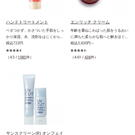
しました。厚みとコクのあるリッチ
す。さらに、水でも油でもない第3
なテクスチャーがとろけるように肌
の成分、even wateroil（イーブン
をつつみこみ、安らぎのリラックス
ワテロイル）を配合することによ
タイムをもたらします。さらにうる
り、水でも油でも実現できなかっ
ハンドトリートメント
エンリッチ クリーム
おいを守りながらメイク汚れだけを
た、“濃密なうるおい感”と“ベタつか
ベタつかず、かさついた手肌をしっ
年齢を重ねこわばった肌をうるおい
見極めて落とす「セレクトクレンジ
ない”、相反する2つの感触の両立に
かり保湿。水、洗剤をはじくからキ
に満ちた柔らかな肌へと解きほぐ
ング成分(*2)」、うるおいが逃げ出
成功。ごわつく年齢肌を柔肌に整
ッチンでも使用できる万能型ハンド
税込723円
す。セラミド配合保湿クリーム。う
税込3,630円～
しにくいネットを形成して肌を守る
え、未体験の肌感触を叶えます。*1
クリーム。常に外気にさらされてい
るおい続く柔らかな肌へ整える、エ
「セラミドネットワーク成分
保湿*2 年齢に応じたお手入れ *3
る上、もともと皮脂分泌が少ない手
イジングケア(*1)保湿クリームで
（4.5 /
1985
件）
(*3)」、植物由来の保湿成分「ブレ
（4.61 /
438
件）
D.N.A.＝Daily New Approach*4
肌は、乾燥しやすく荒れやすい部分
す。塗っても塗っても乾いてしまう
ンドハーブ成分(*4)」を配合。汚れ
HSP含有酵母エキス＝保湿成分*5
です。ソメイヨシノ葉エキスが、乱
肌へセラミドを届けるため、セラミ
だけを落としながら日中ダメージ
紫外線や乾燥など
れた角層を整え、うるおいを閉じ込
ドを極小のナノサイズにカプセル化
(*5)をケアして、うるおいに満ちた
めながら肌表面をなめらかにし肌荒
しました。内包した3大保湿成分＝
やわらか肌へ整えます。1日の終わ
れを防止します。また、リピジュア
ローヤルゼリーエキス・浸透型コラ
りのメイクオフが楽しみになる使い
（R）−NR(*) が手肌にピタッと密着
ーゲン(*2)・エラスチン(*3)ととも
ごこちで、ありふれた毎日のお手入
して、うるおいバリアを作り乾燥な
に浸透(*4)し、うるおいに満ちた状
れが、肌も心も喜ぶひとときに変わ
どの外部刺激から手肌を徹底ガード
態が続く肌へ整えます。さらに年齢
ります。*1 こわばった肌にうるお
するので、しっとり感がずっと続き
肌がうるおいとともに失ってしまう
いを与え、やわらかくすること。そ
ます。* ポリクオタニウム-61（リ
ハリ・弾力に、モイストエンリッチ
のここちよさを感じること*2 シク
ピジュアは、日油株式会社の登録商
コンプレックス(*5）がアプロー
ロペンタシロキサン、ジフェニルシ
標です。）
チ。ベタつかずみずみずしい使いご
サンスクリーン(R) オンフェイ
ロキシフェニルトリメチコン*3