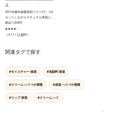
こちでこわばった肌を解きほぐし、
（メタクリル酸グリセリルアミドエ
ス
柔らかくもっちりしたクリームなら
チル/メタクリル酸ステアリル）コ
SPF34(紫外線吸収剤フリー)で、UV
ではの極上肌へ導きます。*1 年齢
ポリマー*4 ローマカミツレ花エキ
カットしながらナチュラル美肌に。
に応じたお手入れ*2 加水分解コラ
ス、ローズマリー葉エキス、ラベン
これ1本で“小でかけ”にも、化粧下
税込1,056円
ーゲン*3 加水分解エラスチン*4 角
ダー花水*5 メイク汚れ・乾燥
地としても。この1本があれば、“ち
層内*5 アルテアエキス＝肌にうる
ょっとそこまで”もOKなすっぴん美
（4.17 /
1148
件）
おいと柔らかさを与える保湿成分
肌！ さまざまなダメージ(*1)からバ
リアしながら、美肌を叶える顔用日
焼け止めです。 紫外線、近赤外
関連タグで探す
線、大気汚染物質(*2)を含むダメー
ジに着目し、それらから肌を守る成
分を配合しました。誰の肌にもなじ
む絶妙な色設計で、白浮きなしの明
#モイスチャー 保湿
#洗顔料 保湿
るい自然なつや肌に。さらに超軽量
粉体を採用しているので、とっても
#クリーム ハリつや習慣
#保湿 ハリつや習慣
軽い付けごこち。単品でも、化粧下
地としてもご使用いただけます。ベ
タつくことなくうるおい感覚が続く
#リップ 保湿
#クリーム ハリ
「クリームタイプ」と、みずみずし
い感触で肌に密着してくずれにくい
「ローションタイプ」の2タイプか