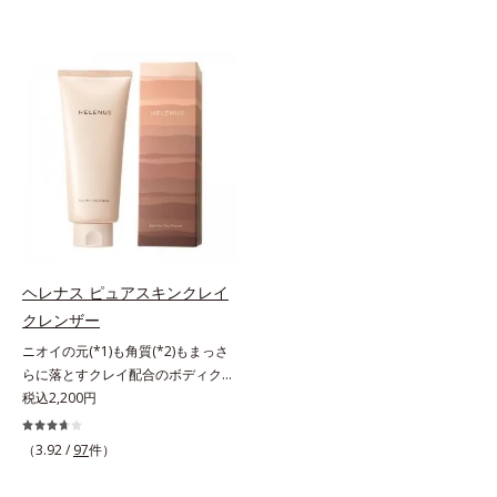
ヘレナス ピュアスキンクレイ
クレンザー
ニオイの元(*1)も角質(*2)もまっさ
らに落とすクレイ配合のボディクレ
ンザー。「へレナス」は、スキンケ
税込2,200円
アに強みのあるオルビスとフレグラ
ンスを愛するセントピアによる共同
（3.92 /
97
件）
ブランド。ピュアスキンクレイクレ
ンザーは、ニオイの元(*1)も角質