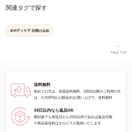
(*2)もまっさらにオフするボディク
関連タグで探す
レンザーです。気になるニオイ、ご
わつきの元となるのは、皮脂と古い
角質。汚れの吸着力が強い3種のク
レイ配合(*3)で、皮脂や古い角質、
#ボディケア 日焼け止め
毛穴汚れまでスッキリ落として、ず
っと触れていたくなるような、しっ
とりうるおったなめらかな素肌に整
えます。脇や胸元、膝、かかとなど
のニオイや角質が気になる部位に、
週2～3回を目安にお使いいただけ
る、スペシャルボディケアアイテム
です。落ち着きと深みを感じさせ
送料無料
る、ウッディの香り。*1 ニオイの
元となる汚れ *2 古い角質 *3 レ
初めての方は、全国送料無料、2回目以降のご利用の方
ッドクレイ（イライト、カオリン）
は、3,300円以上(税込)のお買い上げで、送料無料
配合＝古い角質をからめとる洗浄成
分、モロッコ溶岩クレイ配合＝古い
30日以内なら返品OK
角質をからめとる洗浄成分、ベント
開封後でも発送日から30日以内であれば返品可能
ナイト配合＝洗浄成分
※商品返送料はオルビスが負担いたします