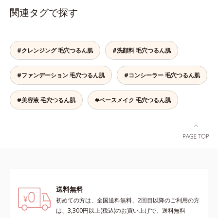
(*2)もまっさらにオフするボディク
関連タグで探す
レンザーです。気になるニオイ、ご
わつきの元となるのは、皮脂と古い
角質。汚れの吸着力が強い3種のク
レイ配合(*3)で、皮脂や古い角質、
#クレンジング 毛穴つるん肌
#洗顔料 毛穴つるん肌
毛穴汚れまでスッキリ落として、ず
っと触れていたくなるような、しっ
#ファンデーション 毛穴つるん肌
#コンシーラー 毛穴つるん肌
とりうるおったなめらかな素肌に整
えます。脇や胸元、膝、かかとなど
のニオイや角質が気になる部位に、
#美容液 毛穴つるん肌
#ベースメイク 毛穴つるん肌
週2～3回を目安にお使いいただけ
る、スペシャルボディケアアイテム
です。落ち着きと深みを感じさせ
る、ウッディの香り。*1 ニオイの
元となる汚れ *2 古い角質 *3 レ
ッドクレイ（イライト、カオリン）
配合＝古い角質をからめとる洗浄成
分、モロッコ溶岩クレイ配合＝古い
送料無料
角質をからめとる洗浄成分、ベント
初めての方は、全国送料無料、2回目以降のご利用の方
ナイト配合＝洗浄成分
は、3,300円以上(税込)のお買い上げで、送料無料