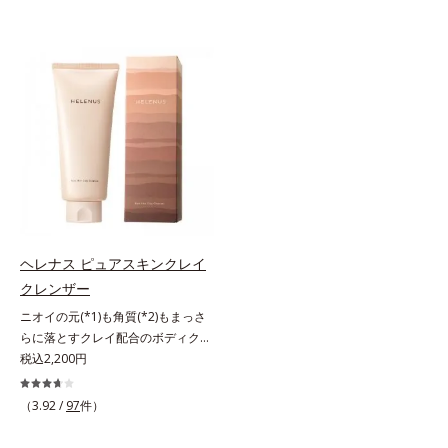
ヘレナス ピュアスキンクレイ
クレンザー
ニオイの元(*1)も角質(*2)もまっさ
らに落とすクレイ配合のボディクレ
ンザー。「へレナス」は、スキンケ
税込2,200円
アに強みのあるオルビスとフレグラ
ンスを愛するセントピアによる共同
（3.92 /
97
件）
ブランド。ピュアスキンクレイクレ
ンザーは、ニオイの元(*1)も角質