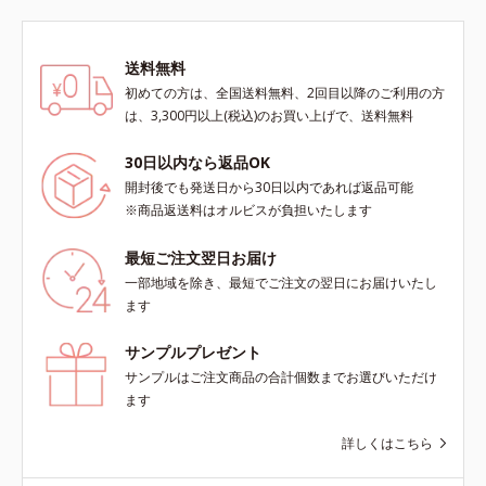
巻の洗浄力と保湿力を叶え、毛穴目
立ち(*6)や乾燥によるくすみをケア
し、毎日のメイクが楽しくなる晴れ
送料無料
やかな肌に導きます。*1 ポーラ化
初めての方は、全国送料無料、2回目以降のご利用の方
成独自の（Ｃ１２－２０）アルキル
は、3,300円以上(税込)のお買い上げで、送料無料
グルコシド（保湿）で形成するミセ
ルから、汚れをはね返す水の膜をつ
30日以内なら返品OK
くる技術が日本初（2024年12月時
開封後でも発送日から30日以内であれば返品可能
点、J－GLOBALによる自社調べ）
※商品返送料はオルビスが負担いたします
*2 オルビス内でかつてないオイル
クレンジングのこと*3 ポーラ化成
最短ご注文翌日お届け
独自の（Ｃ１２－２０）アルキルグ
一部地域を除き、最短でご注文の翌日にお届けいたし
ルコシド（保湿）で形成するミセル
ます
*4 炭酸ジカプリリル*5 乾燥や汚れ
による*6 キメの乱れによる＜使用
サンプルプレゼント
量目安＞適量＜使用ステップ＞オル
サンプルはご注文商品の合計個数までお選びいただけ
ビス ザ クレンジング オイル ⇒
ます
洗顔料 ⇒ 化粧水 ⇒ 保湿液
※W洗顔が必要です＜使用方法＞1.
詳しくはこちら
適量（2プッシュ程度）をとり、手
のひら全体にさっと広げます。2.肌