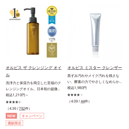
すインナーケアのセットなど、夏に
げるだけで濃いメイクはもちろん毛
おすすめしたいスペシャルなセット
穴悩みも取り去り、一瞬で気持ちの
を多数ご用意しました。中には非売
いい素肌へ。スキンケア0番目に、
品のマスクや、人気のヘアケアアイ
かつてないクレンジング(*2)をご用
テムが入ったセットも。素肌をたっ
意しました。ポーラ化成は独自の先
ぷりいたわって、暑さや紫外線に負
端研究により、ナノバブルよりも小
けず、夏を思いっきり楽しみましょ
さい超微粒子(*3)をクレンジングに
う！8月10日までの期間限定、お一
搭載することに成功。毛穴よりはる
人様各1セット限定ですが、複数セ
かに小さい超微粒子とオイルが肌と
ットご購入いただけます。お得なこ
汚れの間に入り込み、小さくばらけ
の機会をどうぞお見逃しなく。各商
て肌表面にうるおいベールを形成。
オルビス ザ クレンジング オイ
オルビス ミスター クレンザー
品の詳しい情報は商品ページをご覧
これにより、洗い流した瞬間に汚れ
ル
黒ずみ汚れやメイク汚れを残さな
ください。・オルビスユー ドット
が肌に再付着することを防止し、細
い、酵素の力でやさしくなめらかに
シリーズは、こちら・オルビス ザ
洗浄力と保湿力を両立した至福のク
かい毛穴汚れをごっそりするん！角
洗い上げるW洗顔不要のスペシャル
税込1,980円
リンクルセラムは、こちら・アドバ
レンジングオイル。日本初の超微粒
栓溶解オイル(*4)が詰まりや黒ずみ
クレンザー。過剰な皮脂とその皮脂
ンスド ブライトニング セラムは、
子技術(*1)が毛穴奥の微細な汚れに
税込1,210円～
も溶かして、毛穴の目立ちにくいす
汚れが詰まって発生する黒ずみ汚れ
こちら・オルビス リンクルブライ
アプローチ。圧倒的な洗浄力と毛穴
べすべ肌に洗い上げます。大人肌の
（4.09 /
44
件）
に着目。古い角層を洗い流す洗浄成
トUVプロテクター Nは、こちら・
悩みに着目したクレンジングオイル
ためのくすみ(*5)を晴らすアプロー
（4.36 /
792
件）
分「リンゴ酸」と過剰な皮脂を溶か
オルビスユー フォーミングウォッ
です。日本初・超微粒子技術(*1)
チによって圧巻の洗浄力と保湿力を
NEW
キャンペーン
し出す脂質分解酵素「リパーゼ」を
シュは、こちら・オルビス ザ クレ
で、さっと塗り広げるだけで濃いメ
叶え、毛穴目立ち(*6)や乾燥による
通販限定
組み合わせた複合洗浄成分「リンゴ
ンジング オイルは、こちら・エッ
イクはもちろん毛穴悩みも取り去
くすみをケアし、毎日のメイクが楽