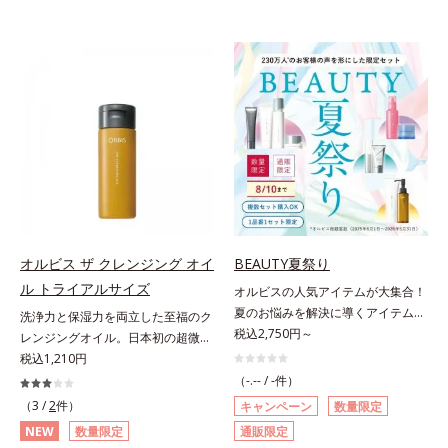
オルビス ザ クレンジング オイ
BEAUTY夏祭り
ル トライアルサイズ
オルビスの人気アイテムが大集合！
夏のお悩みを解決に導くアイテムた
洗浄力と保湿力を両立した至福のク
ちをお得なセットにしました。いよ
税込2,750円～
レンジングオイル。日本初の超微粒
いよ夏本番！！今年は「BEAUTY 夏
子技術(*1)が毛穴奥の微細な汚れに
税込1,210円
祭り」と銘打ち、毛穴、皮脂、UV
アプローチ。圧倒的な洗浄力と毛穴
（-.-- / -件）
対策など、この時季のさまざまなお
悩みに着目したクレンジングオイル
（3 /
2
件）
キャンペーン
数量限定
悩みに応えるスキンケアや、お得な
のトライアルサイズです。日本初・
NEW
数量限定
通販限定
プチシェイクのセット、美肌を目指
超微粒子技術(*1)で、さっと塗り広