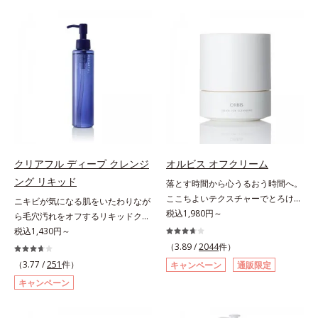
酸 LP(*1)」を配合し、毛穴の黒ずみ
センスインヘアミルクは、こちら・
り、一瞬で気持ちのいい素肌へ。ス
しくなる晴れやかな肌に導きます。
汚れを繰り返しません。さらに、
オーバーナイト ブライトニング ジ
キンケア0番目に、かつてないクレ
*1 ポーラ化成独自の（Ｃ１２－２
「CISブースター(*2)」配合で、あな
ェルは、こちら・クレンジングジェ
ンジング(*2)をご用意しました。ポ
０）アルキルグルコシド（保湿）で
た本来の清潔透明肌へと導きます。
ルは、こちら・プチシェイクは、こ
ーラ化成は独自の先端研究により、
形成するミセルから、汚れをはね返
毛穴の汚れをしっかり洗い流す期待
ちら・ヘルシーリードプロテイン
ナノバブルよりも小さい超微粒子
す水の膜をつくる技術が日本初
感が高まる黒と、優しく肌に吸い付
は、こちら・コラーゲンゼリーは、
(*3)をクレンジングに搭載すること
（2024年12月時点、J－GLOBALに
くようなとろけ感のジェル状テクス
こちら・コラーゲン リ フォース
に成功。毛穴よりはるかに小さい超
よる自社調べ）*2 オルビス内でか
チャー。毛穴の黒ずみもメイクもし
（ラ・フランス風味）は、こちら
微粒子とオイルが肌と汚れの間に入
つてないオイルクレンジングのこと
っかり洗い流し、洗いあがりはつる
り込み、小さくばらけて肌表面にう
*3 ポーラ化成独自の（Ｃ１２－２
んとした肌に。泡立て不要であわた
るおいベールを形成。これにより、
０）アルキルグルコシド（保湿）で
だしい朝も疲れて帰ってきた夜も手
洗い流した瞬間に汚れが肌に再付着
形成するミセル*4 炭酸ジカプリリ
クリアフル ディープ クレンジ
オルビス オフクリーム
軽にご使用いただけます。*1 リパ
することを防止し、細かい毛穴汚れ
ル*5 乾燥や汚れによる*6 キメの乱
ング リキッド
ーゼ、リンゴ酸*2 イソステアリル
落とす時間から心うるおう時間へ。
をごっそりするん！角栓溶解オイル
れによる＜使用量目安＞適量＜使用
アスコルビルリン酸２Na、プラン
ここちよいテクスチャーでとろける
(*4)が詰まりや黒ずみも溶かして、
ステップ＞オルビス ザ クレンジン
ニキビが気になる肌をいたわりなが
クトンエキス、ハス花エキス、乳酸
クレンジング。“落とすだけ”の時間
税込1,980円～
毛穴の目立ちにくいすべすべ肌に洗
グ オイル ⇒ 洗顔料 ⇒ 化粧
ら毛穴汚れをオフするリキッドクレ
桿菌/セイヨウナシ果汁発酵液、ア
から、かけがえのないリラックスタ
い上げます。大人肌のためのくすみ
水 ⇒ 保湿液 ※W洗顔が必要で
ンジング。ニキビにお悩みの肌をい
税込1,430円～
ルギニン【ご使用ステップ】オルビ
イムへ―。忙しい日々を送る現代女
(*5)を晴らすアプローチによって圧
す＜使用方法＞1.適量をとり、手の
たわりながら、メイクをしっかりオ
（3.89 /
2044
件）
ス ミスター クレンザー ⇒ 化粧水
性にとって、クレンジングは“落と
巻の洗浄力と保湿力を叶え、毛穴目
ひら全体にさっと広げます。2.肌の
フするリキッドクレンジングです。
（3.77 /
251
件）
キャンペーン
通販限定
⇒ 保湿液※洗顔料と置き換えてご
すだけ”の作業になりがち。オルビ
立ち(*6)や乾燥によるくすみをケア
上で軽くらせんを描くように、メイ
ファンデーション、ポイントメイク
キャンペーン
使用いただけます。※週2～3回のス
スが思い描いたのは、オフモードに
し、毎日のメイクが楽しくなる晴れ
クとよくなじませます。※落ちにく
などの個々の汚れに対応する洗浄成
ペシャル洗顔としてのご使用をおす
切り替える大切なステップとなるク
やかな肌に導きます。*1 ポーラ化
いメイクを落とす際は、乾いた手に
分が、何度も肌をこすらなくてもメ
すめいたしますが、クレンジング料
レンジング。人が本能的にここちよ