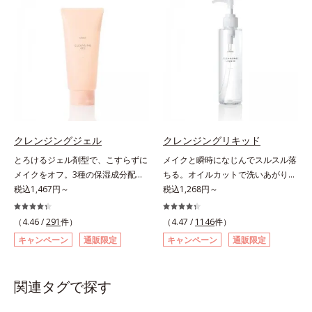
成独自の（Ｃ１２－２０）アルキル
とり、メイクとしっかりなじませて
イク汚れをするんと落とします。ニ
としてお使いいただく場合や、お肌
さを感じる“秒速5cm”の動きに着目
グルコシド（保湿）で形成するミセ
ください。3.メイクとなじんだら、
キビの原因となる毛穴の詰まりとメ
の状態に合わせて毎日お使いいただ
し、顔全体にやさしく円を描くよう
ルから、汚れをはね返す水の膜をつ
水またはぬるま湯でよく洗い流しま
イク汚れにピタッと密着して落とす
いても問題ありません。【ご使用方
になじませると、自然とその動きに
くる技術が日本初（2024年12月時
す。4.その後、洗顔料で洗顔してく
「毛穴クリア処方(*)」を採用。さら
法】①適量(さくらんぼ 1粒程度)を
導くこだわりのテクスチャーを採用
点、J－GLOBALによる自社調べ）
ださい。
にオルビスのニキビ対策スキンケア
とり、乾いた肌の上で優しくらせん
しました。厚みとコクのあるリッチ
*2 オルビス内でかつてないオイル
「クリアフルシリーズ」と共通の成
を描くように、よくなじませます。
なテクスチャーがとろけるように肌
クレンジングのこと*3 ポーラ化成
分も配合し、クリアな肌へ。肌への
②指先の感触が軽くなったら、水ま
をつつみこみ、安らぎのリラックス
独自の（Ｃ１２－２０）アルキルグ
摩擦を軽減させるための厚みのある
たはぬるま湯でよく洗い流します。
タイムをもたらします。さらにうる
ルコシド（保湿）で形成するミセル
テクスチャーと、たっぷり40％のう
※W洗顔は不要です。
おいを守りながらメイク汚れだけを
*4 炭酸ジカプリリル*5 乾燥や汚れ
るおい成分、植物由来の洗浄成分も
クレンジングジェル
クレンジングリキッド
見極めて落とす「セレクトクレンジ
による*6 キメの乱れによる＜使用
配合し、繊細な肌をやさしく洗い上
とろけるジェル剤型で、こすらずに
メイクと瞬時になじんでスルスル落
ング成分(*2)」、うるおいが逃げ出
量目安＞適量＜使用ステップ＞オル
げます。* 皮脂やメイクの油となじ
メイクをオフ。3種の保湿成分配合
ちる。オイルカットで洗いあがりス
しにくいネットを形成して肌を守る
ビス ザ クレンジング オイル ⇒
み、毛穴の汚れを落とす処方
の濃密ジェルなので洗いあがりは、
税込1,467円～
ッキリなのに保湿成分30％以上で後
税込1,268円～
「セラミドネットワーク成分
洗顔料 ⇒ 化粧水 ⇒ 保湿液
もち肌ぷるん！。メルティクリアベ
肌のうるおい感も抜群。「メイク落
(*3)」、植物由来の保湿成分「ブレ
※W洗顔が必要です＜使用方法＞1.
ース採用のぷるぷる濃密ジェルは、
ち」と「快適な洗い上がり」を叶え
ンドハーブ成分(*4)」を配合。汚れ
適量（2プッシュ程度）をとり、手
（4.46 /
291
件）
（4.47 /
1146
件）
メイクとなじみ始めると、とろける
る、アクアクレンジング成分を採
だけを落としながら日中ダメージ
のひら全体にさっと広げます。2.肌
キャンペーン
通販限定
キャンペーン
通販限定
ように液状に変化。しっかりメイク
用。ファンデーションやポイントメ
(*5)をケアして、うるおいに満ちた
の上で軽くらせんを描くように、メ
も、みるみる浮き上がらせて落とし
イクなど、それぞれの汚れに的を絞
やわらか肌へ整えます。1日の終わ
イクとよくなじませます。※落ちに
ます。ヒアルロン酸ナトリウム、マ
って効率的に洗浄するので、あっと
りのメイクオフが楽しみになる使い
くいメイクを落とす際は、乾いた手
関連タグで探す
リンコラーゲン(*)、ローヤルゼリー
いう間にメイクオフ。美容液のよう
ごこちで、ありふれた毎日のお手入
にとり、メイクとしっかりなじませ
エキス配合で、洗い上がりはしっと
にとろみのあるテクスチャーで肌に
れが、肌も心も喜ぶひとときに変わ
てください。3.メイクとなじんだ