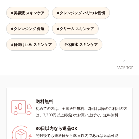
りもちもち。濡れた手でもOKなの
スーッと伸び広がります。さらに、
ります。*1 こわばった肌にうるお
ら、水またはぬるま湯でよく洗い流
で、お風呂場でもお使いいただけま
成分の30％以上が素肌のうるおいバ
いを与え、やわらかくすること。そ
します。4.その後、洗顔料で洗顔し
#美容液 スキンケア
#クレンジング ハリつや習慣
す。* 水溶性コラーゲン各商品の詳
ランスを保つ保湿成分なので、ヌル
のここちよさを感じること*2 シク
てください。各商品の詳しい情報は
しい情報は商品ページをご覧くださ
つきのないみずみずしい快適な洗い
ロペンタシロキサン、ジフェニルシ
商品ページをご覧ください。・
#クレンジング 保湿
#クリーム スキンケア
い。・BEAUTY夏祭りは、こちら
上がりです。もちろん濡れた手OK
ロキシフェニルトリメチコン*3
BEAUTY夏祭りは、こちら
です。また、プッシュ部分が押しや
（メタクリル酸グリセリルアミドエ
すいボトルを採用しており、浴室で
チル/メタクリル酸ステアリル）コ
#日焼け止め スキンケア
#化粧水 スキンケア
使ってもすべりにくく、濡れた手で
ポリマー*4 ローマカミツレ花エキ
も快適にお使いいただけます。
ス、ローズマリー葉エキス、ラベン
ダー花水*5 メイク汚れ・乾燥
送料無料
初めての方は、全国送料無料、2回目以降のご利用の方
は、3,300円以上(税込)のお買い上げで、送料無料
30日以内なら返品OK
開封後でも発送日から30日以内であれば返品可能