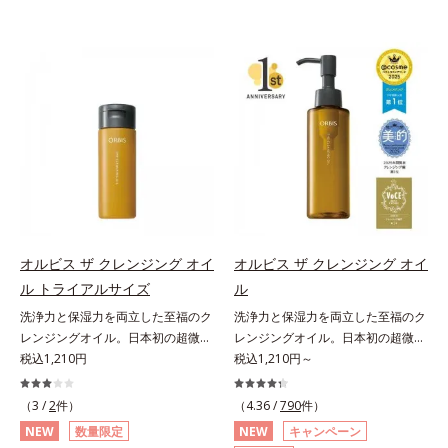
オルビス ザ クレンジング オイ
オルビス ザ クレンジング オイ
ル トライアルサイズ
ル
洗浄力と保湿力を両立した至福のク
洗浄力と保湿力を両立した至福のク
レンジングオイル。日本初の超微粒
レンジングオイル。日本初の超微粒
子技術(*1)が毛穴奥の微細な汚れに
税込1,210円
子技術(*1)が毛穴奥の微細な汚れに
税込1,210円～
アプローチ。圧倒的な洗浄力と毛穴
アプローチ。圧倒的な洗浄力と毛穴
悩みに着目したクレンジングオイル
悩みに着目したクレンジングオイル
（3 /
2
件）
（4.36 /
790
件）
のトライアルサイズです。日本初・
です。日本初・超微粒子技術(*1)
NEW
数量限定
NEW
キャンペーン
超微粒子技術(*1)で、さっと塗り広
で、さっと塗り広げるだけで濃いメ