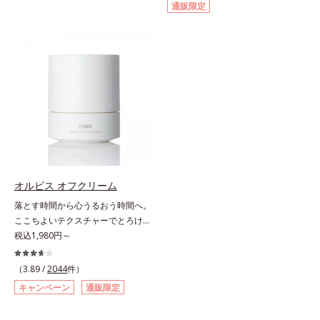
通販限定
げるだけで濃いメイクはもちろん毛
イクはもちろん毛穴悩みも取り去
穴悩みも取り去り、一瞬で気持ちの
り、一瞬で気持ちのいい素肌へ。ス
いい素肌へ。スキンケア0番目に、
キンケア0番目に、かつてないクレ
かつてないクレンジング(*2)をご用
ンジング(*2)をご用意しました。ポ
意しました。ポーラ化成は独自の先
ーラ化成は独自の先端研究により、
端研究により、ナノバブルよりも小
ナノバブルよりも小さい超微粒子
さい超微粒子(*3)をクレンジングに
(*3)をクレンジングに搭載すること
搭載することに成功。毛穴よりはる
に成功。毛穴よりはるかに小さい超
かに小さい超微粒子とオイルが肌と
微粒子とオイルが肌と汚れの間に入
汚れの間に入り込み、小さくばらけ
り込み、小さくばらけて肌表面にう
て肌表面にうるおいベールを形成。
るおいベールを形成。これにより、
これにより、洗い流した瞬間に汚れ
洗い流した瞬間に汚れが肌に再付着
オルビス オフクリーム
が肌に再付着することを防止し、細
することを防止し、細かい毛穴汚れ
落とす時間から心うるおう時間へ。
かい毛穴汚れをごっそりするん！角
をごっそりするん！角栓溶解オイル
ここちよいテクスチャーでとろける
栓溶解オイル(*4)が詰まりや黒ずみ
(*4)が詰まりや黒ずみも溶かして、
クレンジング。“落とすだけ”の時間
税込1,980円～
も溶かして、毛穴の目立ちにくいす
毛穴の目立ちにくいすべすべ肌に洗
から、かけがえのないリラックスタ
べすべ肌に洗い上げます。大人肌の
い上げます。大人肌のためのくすみ
イムへ―。忙しい日々を送る現代女
ためのくすみ(*5)を晴らすアプロー
(*5)を晴らすアプローチによって圧
（3.89 /
2044
件）
性にとって、クレンジングは“落と
チによって圧巻の洗浄力と保湿力を
巻の洗浄力と保湿力を叶え、毛穴目
キャンペーン
通販限定
すだけ”の作業になりがち。オルビ
叶え、毛穴目立ち(*6)や乾燥による
立ち(*6)や乾燥によるくすみをケア
スが思い描いたのは、オフモードに
くすみをケアし、毎日のメイクが楽
し、毎日のメイクが楽しくなる晴れ