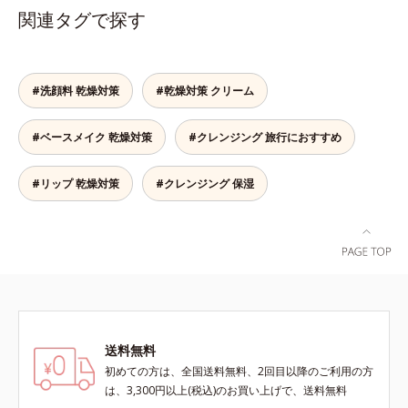
切り替える大切なステップとなるク
しくなる晴れやかな肌に導きます。
やかな肌に導きます。*1 ポーラ化
関連タグで探す
レンジング。人が本能的にここちよ
*1 ポーラ化成独自の（Ｃ１２－２
成独自の（Ｃ１２－２０）アルキル
さを感じる“秒速5cm”の動きに着目
０）アルキルグルコシド（保湿）で
グルコシド（保湿）で形成するミセ
し、顔全体にやさしく円を描くよう
形成するミセルから、汚れをはね返
ルから、汚れをはね返す水の膜をつ
になじませると、自然とその動きに
す水の膜をつくる技術が日本初
くる技術が日本初（2024年12月時
#洗顔料 乾燥対策
#乾燥対策 クリーム
導くこだわりのテクスチャーを採用
（2024年12月時点、J－GLOBALに
点、J－GLOBALによる自社調べ）
しました。厚みとコクのあるリッチ
よる自社調べ）*2 オルビス内でか
*2 オルビス内でかつてないオイル
#ベースメイク 乾燥対策
#クレンジング 旅行におすすめ
なテクスチャーがとろけるように肌
つてないオイルクレンジングのこと
クレンジングのこと*3 ポーラ化成
をつつみこみ、安らぎのリラックス
*3 ポーラ化成独自の（Ｃ１２－２
独自の（Ｃ１２－２０）アルキルグ
タイムをもたらします。さらにうる
０）アルキルグルコシド（保湿）で
ルコシド（保湿）で形成するミセル
#リップ 乾燥対策
#クレンジング 保湿
おいを守りながらメイク汚れだけを
形成するミセル*4 炭酸ジカプリリ
*4 炭酸ジカプリリル*5 乾燥や汚れ
見極めて落とす「セレクトクレンジ
ル*5 乾燥や汚れによる*6 キメの乱
による*6 キメの乱れによる＜使用
ング成分(*2)」、うるおいが逃げ出
れによる＜使用量目安＞適量＜使用
量目安＞適量＜使用ステップ＞オル
しにくいネットを形成して肌を守る
ステップ＞オルビス ザ クレンジン
ビス ザ クレンジング オイル ⇒
「セラミドネットワーク成分
グ オイル ⇒ 洗顔料 ⇒ 化粧
洗顔料 ⇒ 化粧水 ⇒ 保湿液
(*3)」、植物由来の保湿成分「ブレ
水 ⇒ 保湿液 ※W洗顔が必要で
※W洗顔が必要です＜使用方法＞1.
ンドハーブ成分(*4)」を配合。汚れ
す＜使用方法＞1.適量をとり、手の
適量（2プッシュ程度）をとり、手
だけを落としながら日中ダメージ
ひら全体にさっと広げます。2.肌の
のひら全体にさっと広げます。2.肌
送料無料
(*5)をケアして、うるおいに満ちた
上で軽くらせんを描くように、メイ
の上で軽くらせんを描くように、メ
やわらか肌へ整えます。1日の終わ
クとよくなじませます。※落ちにく
イクとよくなじませます。※落ちに
初めての方は、全国送料無料、2回目以降のご利用の方
りのメイクオフが楽しみになる使い
いメイクを落とす際は、乾いた手に
くいメイクを落とす際は、乾いた手
は、3,300円以上(税込)のお買い上げで、送料無料