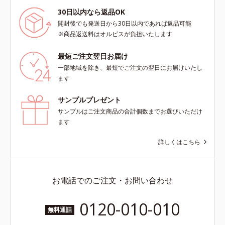
ごこちで、ありふれた毎日のお手入
とり、メイクとしっかりなじませて
にとり、メイクとしっかりなじませ
れが、肌も心も喜ぶひとときに変わ
ください。3.メイクとなじんだら、
てください。3.メイクとなじんだ
30日以内なら返品OK
ります。*1 こわばった肌にうるお
水またはぬるま湯でよく洗い流しま
ら、水またはぬるま湯でよく洗い流
開封後でも発送日から30日以内であれば返品可能
いを与え、やわらかくすること。そ
す。4.その後、洗顔料で洗顔してく
します。4.その後、洗顔料で洗顔し
※商品返送料はオルビスが負担いたします
のここちよさを感じること*2 シク
ださい。
てください。各商品の詳しい情報は
ロペンタシロキサン、ジフェニルシ
商品ページをご覧ください。・
最短ご注文翌日お届け
ロキシフェニルトリメチコン*3
BEAUTY夏祭りは、こちら
一部地域を除き、最短でご注文の翌日にお届けいたし
（メタクリル酸グリセリルアミドエ
ます
チル/メタクリル酸ステアリル）コ
ポリマー*4 ローマカミツレ花エキ
サンプルプレゼント
ス、ローズマリー葉エキス、ラベン
サンプルはご注文商品の合計個数までお選びいただけ
ダー花水*5 メイク汚れ・乾燥
ます
詳しくはこちら
お電話でのご注文・お問い合わせ
0120-010-010
無料通話