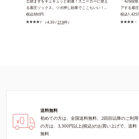
土踏まずをギュギュッと刺激！スニーカーに使え
「426段
る着圧ソックス。ツボ押し効果でここちいい！ス
アする着圧
ニーカーに最適な、くるぶし丈の着圧ソックスで
税込880円
で、足すっ
税込1,425
す。土踏まず部分がリブ編みで、ギュギュッとツ
パワーが変
（4.39 /
219
件）
ボ押し効果を発揮。歩くたびにここちよい刺激を
ワー」が効
もたらし、足どりも軽やか！ひざ下ソックスやニ
綿混素材や
ーハイソックスが苦手な方にもおすすめです。靴
の負担が少
ひもをゆるめずにはけるスニーカーなどを手軽に
はいても苦
はけるのも魅力です。生地が厚ぼったくないので
靴ひもをゆるめずにサッとはけ、お出かけに手間
取りません。
送料無料
初めての方は、全国送料無料、2回目以降のご利用
の方は、3,300円以上(税込)のお買い上げで、送料
無料