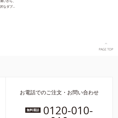
薄いから、
沢なダブル
肌側はシル
贅沢なはらま
をたっぷり
カポカ。脇
の当たりも
型に対応し
お電話でのご注文・お問い合わせ
0120-010-
無料通話