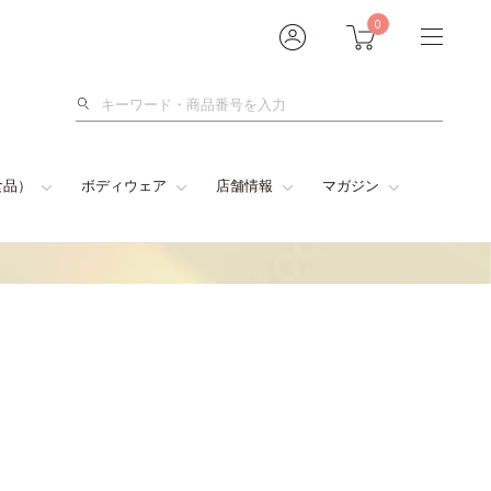
0
検
索
食品）
ボディウェア
店舗情報
マガジン