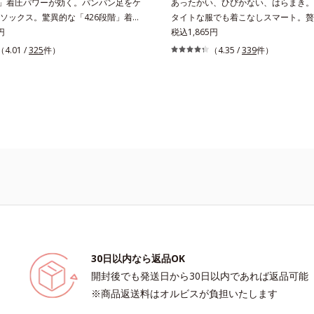
階」着圧パワーが効く。パンパン足をケ
あったかい、ひびかない、はらまき。
ソックス。驚異的な「426段階」着圧
タイトな服でも着こなしスマート。贅
きり足指の付け根から上へ、1列ずつ
円
素材で、薄手なのに驚くほどポカポカ
税込1,865円
わる426段階着圧を採用。「超細密パ
ク100％、表側はコットン100％の
（4.01 /
325
件）
（4.35 /
339
件）
く着圧ハイソックスです。やわらかい
きです。2つの生地の間に温かい空気
オルビス独自の形状設計により、足へ
ためこむから、薄手なのに驚くほどポ
ない着圧ケアを実現。仕事中に長時間
には縫い目がないので、気になる肌へ
しくなりません。
ありません。S～LLサイズの幅広い体
ます。
30日以内なら返品OK
開封後でも発送日から30日以内であれば返品可能
※商品返送料はオルビスが負担いたします