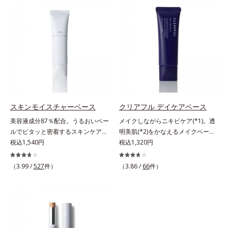
カバーします。筆タイプのやわらか
る小ジワをカバーしてハリ肌に整え
なテクスチャーのリキッドコンシー
る高機能化粧下地毛穴や小ジワの凹
ラーでのびがよく、凹凸のある目元
凸をつるんとなめらかに(*1)。スキ
や口元、シミやくすみの気になる頬
ンケア発想の化粧下地です。保湿成
にもピタッと密着。薄づきなのにカ
分が肌全層(*2)に働きかけて、肌の
バー力が高く、幅広く活躍します。
うるおいをグンとアップ＆リッチな
くすみに働きかける成分に2種のヒ
クリームのようにぴたっと密着。乾
アルロン酸を配合した肌にやさしい
燥による小ジワを目立たなく(*1)
処方で、うるおうハリ肌へと整えま
し、つるんとしたハリ肌に仕上げま
す。* 乾燥による
す。むやみに隠すのではなくふわり
スキンモイスチャーベース
クリアフル デイケアベース
と光を拡散させ、メイク×スキンケ
美容液成分87％配合。うるおいベー
メイクしながらニキビケア(*1)。透
アのW効果で軽やかな美肌を印象づ
ルでピタッと密着するスキンケア発
明美肌(*2)をかなえるメイクベー
けます。紫外線吸収剤フリーなのに
想のメイク下地。化粧ノリ＆もち
税込1,540円
ス。ニキビがあると、メイクはニキ
税込1,320円
高SPF値、さらにスキンプロテクト
UP！ファンデーションの仕上がり
ビに良くないのではないかと心配に
複合成分(*3)が、ブルーライト、紫
を格上げする、スキンケア発想の化
なりがち。しかし何も塗らないと、
（3.99 /
527
件）
（3.86 /
66
件）
外線、大気中の微粒子汚れなどの外
粧下地です。うるおいベールがファ
刺激に弱いニキビ肌を紫外線にさら
的ダメージから肌表面をガードしま
ンデーションの粉体をぴたっと“均
してしまうことに……。クリアフル
す。【カバー効果】保湿性凹凸カバ
一に密着”させることで、仕上がり
デイケアベースは、ニキビケア(*1)
ー複合成分(*4)肌悩みが気になる時
の美しさと化粧もちが格段にUP。
できる新発想のメイク下地。スキン
でも、ただ隠すだけでなく、乾きや
さらにヒアルロン酸、ローヤルゼリ
ケアシリーズと同様のニキビケア成
すい肌にうるおいを届けながら、光
ーエキスなどの保湿成分を含む美容
分を配合した肌にやさしい処方なの