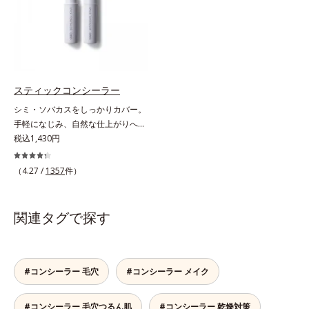
拡散効果で乾燥小ジワや毛穴もカバ
液成分を87％配合。大気汚染物質バ
で、“ニキビをケアしたい”と“肌をキ
ーします。【ラスティング効果】皮
リア成分(*)もプラスして、乾燥やダ
レイに見せたい”が同時に叶えられ
脂選択テカリ防止成分(*5)テカリの
メージから肌を守ります。くすみが
ます。ピンク味のあるベージュ色
主成分を選択的に吸収し、うるおい
ちな大人の肌を、血色感のある肌に
で、塗るとくすみがさっと払われ、
はしっかり残すことでカバー力を保
補整する、ピンクベージュカラーで
肌が自然とトーンアップ。しっとり
ちます。*1 メイク効果による*2 角
す。※オルビスのすべてのファンデ
とした美しい仕上がりが続きます。
スティックコンシーラー
層の範囲内*3 スキンプロテクト※
ーションの下地としてご使用いただ
SPF28・PA+++で、ニキビ肌を紫外
複合成分配合＝肌を保護し、乾燥を
シミ・ソバカスをしっかりカバー。
けます。* ホウケイ酸(Ca、Na)、酸
線ダメージからもしっかりガードし
防ぐ複合成分 ※ ビルベリー葉エ
手軽になじみ、自然な仕上がりへ。
化銀
ます。※敏感肌対象パッチテスト済
キス、タベブイアインペチギノサ樹
スルスルとのびて、肌に溶け込むよ
税込1,430円
（すべての人に皮膚刺激がおきない
皮エキス*4 グリセリルグルコシド
うになじみ、ピタッと密着。しっか
というわけではありません）*1 ニ
（保湿成分）、（ジメチコン／ビニ
りとカバーしつつ、透明感を高める
（4.27 /
1357
件）
キビ・肌荒れを防ぐ*2 うるおいに
ルジメチコン）クロスポリマー、ジ
リフレクトパウダーの働きと、日本
よる透明感のある肌
メチコン（カバー成分）*5 アクリ
人の肌色に合わせた巧みな色設計
レーツコポリマー
で、ごく自然な仕上がりになりま
関連タグで探す
す。たった10秒で隠したいシミをサ
ッとカバー。シミのない美肌に導き
ます。
#コンシーラー 毛穴
#コンシーラー メイク
#コンシーラー 毛穴つるん肌
#コンシーラー 乾燥対策