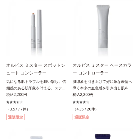
カバーします。筆タイプのやわらか
る小ジワをカバーしてハリ肌に整え
なテクスチャーのリキッドコンシー
る高機能化粧下地毛穴や小ジワの凹
ラーでのびがよく、凹凸のある目元
凸をつるんとなめらかに(*1)。スキ
や口元、シミやくすみの気になる頬
ンケア発想の化粧下地です。保湿成
にもピタッと密着。薄づきなのにカ
分が肌全層(*2)に働きかけて、肌の
バー力が高く、幅広く活躍します。
うるおいをグンとアップ＆リッチな
くすみに働きかける成分に2種のヒ
クリームのようにぴたっと密着。乾
アルロン酸を配合した肌にやさしい
燥による小ジワを目立たなく(*1)
処方で、うるおうハリ肌へと整えま
し、つるんとしたハリ肌に仕上げま
す。* 乾燥による
す。むやみに隠すのではなくふわり
オルビス ミスター スポットシ
オルビス ミスター ベースカラ
と光を拡散させ、メイク×スキンケ
ュート コンシーラー
ー コントローラー
アのW効果で軽やかな美肌を印象づ
気になる肌トラブルを狙い撃ち。信
肌印象を引き上げて好印象な表情へ
けます。紫外線吸収剤フリーなのに
頼感のある肌印象を叶える、スティ
導く本来の血色感を引き出し肌を均
高SPF値、さらにスキンプロテクト
ックコンシーラー。自然な仕上がり
税込2,200円
一に整えるベースカラー。スキンケ
税込2,200円
複合成分(*3)が、ブルーライト、紫
とカバー力を両立させた、スティッ
ア感覚で絶好調な肌へ整えるベース
外線、大気中の微粒子汚れなどの外
ク状のコンシーラーです。「6mm
コントロールカラーです。肌トラブ
的ダメージから肌表面をガードしま
（3.57 /
7
件）
（4.35 /
20
件）
口径スポットシューター設計」で、
ルを“覆い隠す”のではなく、“光で整
す。【カバー効果】保湿性凹凸カバ
通販限定
通販限定
まるでバスケのシュートを決めるよ
える”オレンジフィルター理論に着
ー複合成分(*4)肌悩みが気になる時
うに、突然のニキビやシミ、クマな
目。疲れた印象を与える青クマや青
でも、ただ隠すだけでなく、乾きや
どの肌トラブルを簡単に狙い撃ち。
ヒゲ、毛穴の影などの「青」を引い
すい肌にうるおいを届けながら、光