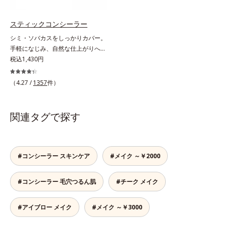
軽い付けごこち。単品でも、化粧下
す。クリームをなじませると、さら
地としてもご使用いただけます。ベ
さらの感触のパウダーに変化。まる
タつくことなくうるおい感覚が続く
スティックコンシーラー
でベルベットのようななめらか肌に
「クリームタイプ」と、みずみずし
シミ・ソバカスをしっかりカバー。
整えるので、その後のファンデーシ
い感触で肌に密着してくずれにくい
手軽になじみ、自然な仕上がりへ。
ョンのノリが格段にアップします。
「ローションタイプ」の2タイプか
スルスルとのびて、肌に溶け込むよ
税込1,430円
ら、お肌の状態に合わせてお選びい
うになじみ、ピタッと密着。しっか
ただけます。*1 紫外線や空気中の
りとカバーしつつ、透明感を高める
（4.27 /
1357
件）
ほこりなどのダメージ*2 空気中の
リフレクトパウダーの働きと、日本
ちり・ほこり
人の肌色に合わせた巧みな色設計
で、ごく自然な仕上がりになりま
関連タグで探す
す。たった10秒で隠したいシミをサ
ッとカバー。シミのない美肌に導き
ます。
#コンシーラー スキンケア
#メイク ～￥2000
#コンシーラー 毛穴つるん肌
#チーク メイク
#アイブロー メイク
#メイク ～￥3000