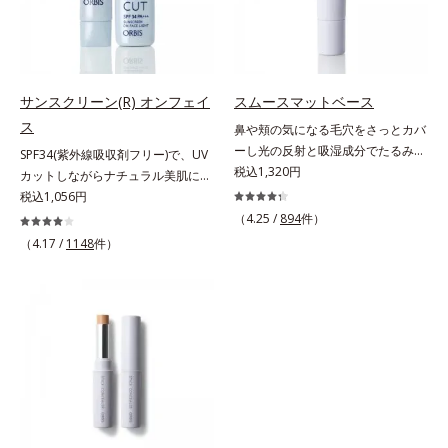
リア成分(*)もプラスして、乾燥やダ
レイに見せたい”が同時に叶えられ
メージから肌を守ります。くすみが
ます。ピンク味のあるベージュ色
ちな大人の肌を、血色感のある肌に
で、塗るとくすみがさっと払われ、
補整する、ピンクベージュカラーで
肌が自然とトーンアップ。しっとり
す。※オルビスのすべてのファンデ
とした美しい仕上がりが続きます。
サンスクリーン(R) オンフェイ
スムースマットベース
ーションの下地としてご使用いただ
SPF28・PA+++で、ニキビ肌を紫外
ス
鼻や頬の気になる毛穴をさっとカバ
けます。* ホウケイ酸(Ca、Na)、酸
線ダメージからもしっかりガードし
ーし光の反射と吸湿成分でたるみ毛
SPF34(紫外線吸収剤フリー)で、UV
化銀
ます。※敏感肌対象パッチテスト済
穴もふんわり一掃。肌になじむクリ
税込1,320円
カットしながらナチュラル美肌に。
（すべての人に皮膚刺激がおきない
ーム状の部分用化粧下地。小鼻や頬
これ1本で“小でかけ”にも、化粧下
税込1,056円
というわけではありません）*1 ニ
の気になる毛穴にさっと塗るだけ
地としても。この1本があれば、“ち
（4.25 /
894
件）
キビ・肌荒れを防ぐ*2 うるおいに
で、毛穴が隠せる部分用化粧下地。
ょっとそこまで”もOKなすっぴん美
（4.17 /
1148
件）
よる透明感のある肌
光を操るパウダーの働きで光を強力
肌！ さまざまなダメージ(*1)からバ
に乱反射させ、毛穴をふんわりぼか
リアしながら、美肌を叶える顔用日
します。さらに乾燥を感じたら水分
焼け止めです。 紫外線、近赤外
を吸湿して補う成分により、乾燥に
線、大気汚染物質(*2)を含むダメー
よって目立ちやすい頬のたるみ毛穴
ジに着目し、それらから肌を守る成
もふんわり一掃。するんとハリ感の
分を配合しました。誰の肌にもなじ
ある肌に整えます。絶妙ベージュ色
む絶妙な色設計で、白浮きなしの明
で、黒ずみもカバー。肌をキュッと
るい自然なつや肌に。さらに超軽量
ひきしめる植物性ひきしめ成分配合
粉体を採用しているので、とっても
で、テカリや化粧くずれも防ぎま