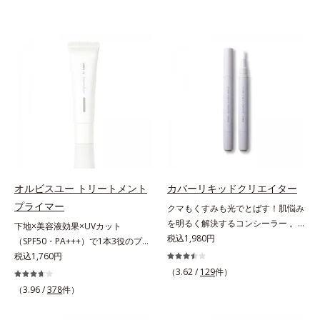
オルビスユー トリートメント
カバーリキッドクリエイター
プライマー
クマもくすみも光でとばす！肌悩み
を明るく解決するコンシーラー 。
下地×美容液効果×UVカット
クマやくすみ(*)、年齢肌の抱えるお
税込1,980円
（SPF50・PA+++）で1本3役のプラ
悩みを、光で飛ばしてカバーするコ
イマー。凹凸をつるんとなめらかに
税込1,760円
ンシーラーです。黄ぐすみをカバー
(*1)整え、化粧ノリUPの高機能化粧
（3.62 /
129
件）
する赤色の粉体を配合した「光コン
下地。“塗るたび高まる、素肌の美
（3.96 /
378
件）
トロールパウダー」配合。光を拡散
しさ” 肌本来の美しさを引き出す
してアラを見せず、自然に肌悩みを
『オルビスユー』発想で、乾燥によ