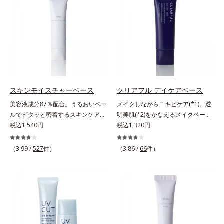
線を描くように気になる部分を塗り
て、血色のよいイキイキとした印象
拡散効果で乾燥小ジワや毛穴もカバ
つぶし、指でやさしくなじませるだ
の「赤」を肌にプラス。毛穴のデコ
ーします。【ラスティング効果】皮
けで肌トラブルを自然にぼかしてカ
ボコやザラつき、肌色のムラを光で
脂選択テカリ防止成分(*5)テカリの
バー。指にとって重ねづけすると、
整え、肌本来の魅力を引き出し、印
主成分を選択的に吸収し、うるおい
さらにハイカバーな仕上がりに。テ
象をランクアップさせます。日本人
はしっかり残すことでカバー力を保
クニック不要で初心者でも安心の使
男性の肌色に合わせた色設計で、ど
ちます。*1 メイク効果による*2 角
いごこちを実現しました。つけてい
んな肌色でも自然な仕上がりを叶え
層の範囲内*3 スキンプロテクト※
ることを忘れてしまうようなサラサ
ます。ベタつくのに乾燥する男性の
複合成分配合＝肌を保護し、乾燥を
ラの感触で、いつでも絶好調の肌を
肌に、うるおいを与えつつ皮脂分泌
防ぐ複合成分 ※ ビルベリー葉エ
スキンモイスチャーベース
クリアフル デイケアベース
叶えます(*)。* メイク効果による
をコントロールするスキンケア成分
キス、タベブイアインペチギノサ樹
美容液成分87％配合。うるおいベー
メイクしながらニキビケア(*1)。透
【ご使用方法】2～3ｍｍくり出し、
を配合。夕方までベタつき＆乾燥知
皮エキス*4 グリセリルグルコシド
ルでピタッと密着するスキンケア発
明美肌(*2)をかなえるメイクベー
カバーしたい部分に直接つけてくだ
らずの、清潔感のある肌が続きま
（保湿成分）、（ジメチコン／ビニ
想のメイク下地。化粧ノリ＆もち
税込1,540円
ス。ニキビがあると、メイクはニキ
税込1,320円
さい。さらにカバー効果を出したい
す。さらにSPF20・PA++の紫外線カ
ルジメチコン）クロスポリマー、ジ
UP！ファンデーションの仕上がり
ビに良くないのではないかと心配に
ときは、重ねづけしてください。
ット効果で、日常シーンの紫外線を
メチコン（カバー成分）*5 アクリ
を格上げする、スキンケア発想の化
なりがち。しかし何も塗らないと、
（3.99 /
527
件）
カット。洗顔料で簡単に落とすこと
（3.86 /
66
件）
レーツコポリマー
粧下地です。うるおいベールがファ
刺激に弱いニキビ肌を紫外線にさら
ができ、スキンケアの延長で使いや
ンデーションの粉体をぴたっと“均
してしまうことに……。クリアフル
すい、みずみずしいクリームタイプ
一に密着”させることで、仕上がり
デイケアベースは、ニキビケア(*1)
です。【ご使用方法】スキンケアの
の美しさと化粧もちが格段にUP。
できる新発想のメイク下地。スキン
後、適量（パール1～2粒大程度）を
さらにヒアルロン酸、ローヤルゼリ
ケアシリーズと同様のニキビケア成
とり、顔全体に少量ずつムラなくの
ーエキスなどの保湿成分を含む美容
分を配合した肌にやさしい処方なの
ばします。
液成分を87％配合。大気汚染物質バ
で、“ニキビをケアしたい”と“肌をキ