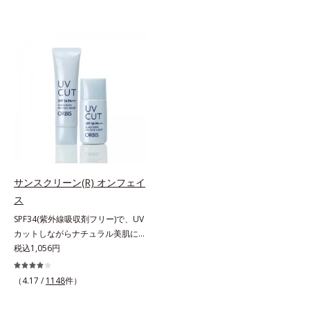
サンスクリーン(R) オンフェイ
ス
SPF34(紫外線吸収剤フリー)で、UV
カットしながらナチュラル美肌に。
これ1本で“小でかけ”にも、化粧下
税込1,056円
地としても。この1本があれば、“ち
ょっとそこまで”もOKなすっぴん美
（4.17 /
1148
件）
肌！ さまざまなダメージ(*1)からバ
リアしながら、美肌を叶える顔用日