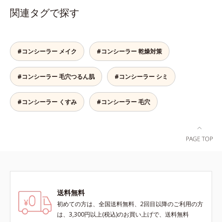
焼け止めです。 紫外線、近赤外
関連タグで探す
線、大気汚染物質(*2)を含むダメー
ジに着目し、それらから肌を守る成
分を配合しました。誰の肌にもなじ
む絶妙な色設計で、白浮きなしの明
#コンシーラー メイク
#コンシーラー 乾燥対策
るい自然なつや肌に。さらに超軽量
粉体を採用しているので、とっても
#コンシーラー 毛穴つるん肌
#コンシーラー シミ
軽い付けごこち。単品でも、化粧下
地としてもご使用いただけます。ベ
タつくことなくうるおい感覚が続く
#コンシーラー くすみ
#コンシーラー 毛穴
「クリームタイプ」と、みずみずし
い感触で肌に密着してくずれにくい
「ローションタイプ」の2タイプか
ら、お肌の状態に合わせてお選びい
ただけます。*1 紫外線や空気中の
ほこりなどのダメージ*2 空気中の
ちり・ほこり
送料無料
初めての方は、全国送料無料、2回目以降のご利用の方
は、3,300円以上(税込)のお買い上げで、送料無料