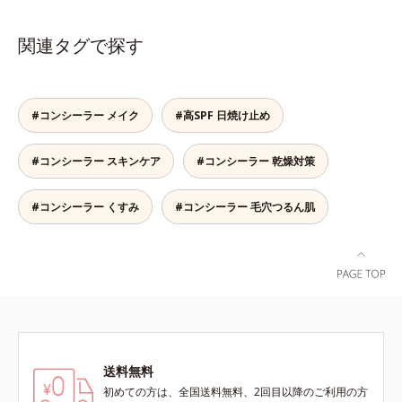
る小ジワをカバーしてハリ肌に整え
目。疲れた印象を与える青クマや青
る高機能化粧下地毛穴や小ジワの凹
ヒゲ、毛穴の影などの「青」を引い
関連タグで探す
凸をつるんとなめらかに(*1)。スキ
て、血色のよいイキイキとした印象
ンケア発想の化粧下地です。保湿成
の「赤」を肌にプラス。毛穴のデコ
分が肌全層(*2)に働きかけて、肌の
ボコやザラつき、肌色のムラを光で
うるおいをグンとアップ＆リッチな
整え、肌本来の魅力を引き出し、印
#コンシーラー メイク
#高SPF 日焼け止め
クリームのようにぴたっと密着。乾
象をランクアップさせます。日本人
燥による小ジワを目立たなく(*1)
男性の肌色に合わせた色設計で、ど
#コンシーラー スキンケア
#コンシーラー 乾燥対策
し、つるんとしたハリ肌に仕上げま
んな肌色でも自然な仕上がりを叶え
す。むやみに隠すのではなくふわり
ます。ベタつくのに乾燥する男性の
と光を拡散させ、メイク×スキンケ
肌に、うるおいを与えつつ皮脂分泌
#コンシーラー くすみ
#コンシーラー 毛穴つるん肌
アのW効果で軽やかな美肌を印象づ
をコントロールするスキンケア成分
けます。紫外線吸収剤フリーなのに
を配合。夕方までベタつき＆乾燥知
高SPF値、さらにスキンプロテクト
らずの、清潔感のある肌が続きま
複合成分(*3)が、ブルーライト、紫
す。さらにSPF20・PA++の紫外線カ
外線、大気中の微粒子汚れなどの外
ット効果で、日常シーンの紫外線を
的ダメージから肌表面をガードしま
カット。洗顔料で簡単に落とすこと
す。【カバー効果】保湿性凹凸カバ
ができ、スキンケアの延長で使いや
ー複合成分(*4)肌悩みが気になる時
すい、みずみずしいクリームタイプ
送料無料
でも、ただ隠すだけでなく、乾きや
です。【ご使用方法】スキンケアの
すい肌にうるおいを届けながら、光
後、適量（パール1～2粒大程度）を
初めての方は、全国送料無料、2回目以降のご利用の方