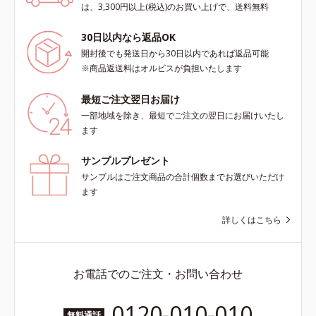
拡散効果で乾燥小ジワや毛穴もカバ
とり、顔全体に少量ずつムラなくの
は、3,300円以上(税込)のお買い上げで、送料無料
ーします。【ラスティング効果】皮
ばします。
脂選択テカリ防止成分(*5)テカリの
30日以内なら返品OK
主成分を選択的に吸収し、うるおい
開封後でも発送日から30日以内であれば返品可能
はしっかり残すことでカバー力を保
※商品返送料はオルビスが負担いたします
ちます。*1 メイク効果による*2 角
層の範囲内*3 スキンプロテクト※
最短ご注文翌日お届け
複合成分配合＝肌を保護し、乾燥を
一部地域を除き、最短でご注文の翌日にお届けいたし
防ぐ複合成分 ※ ビルベリー葉エ
ます
キス、タベブイアインペチギノサ樹
皮エキス*4 グリセリルグルコシド
サンプルプレゼント
（保湿成分）、（ジメチコン／ビニ
サンプルはご注文商品の合計個数までお選びいただけ
ルジメチコン）クロスポリマー、ジ
ます
メチコン（カバー成分）*5 アクリ
レーツコポリマー
詳しくはこちら
お電話でのご注文・お問い合わせ
0120-010-010
無料通話