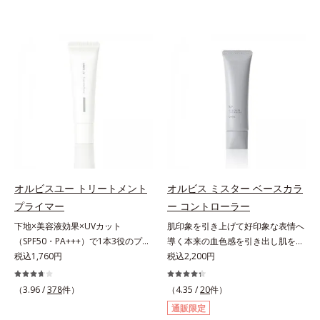
オルビスユー トリートメント
オルビス ミスター ベースカラ
プライマー
ー コントローラー
下地×美容液効果×UVカット
肌印象を引き上げて好印象な表情へ
（SPF50・PA+++）で1本3役のプラ
導く本来の血色感を引き出し肌を均
イマー。凹凸をつるんとなめらかに
税込1,760円
一に整えるベースカラー。スキンケ
税込2,200円
(*1)整え、化粧ノリUPの高機能化粧
ア感覚で絶好調な肌へ整えるベース
下地。“塗るたび高まる、素肌の美
コントロールカラーです。肌トラブ
（3.96 /
378
件）
（4.35 /
20
件）
しさ” 肌本来の美しさを引き出す
ルを“覆い隠す”のではなく、“光で整
通販限定
『オルビスユー』発想で、乾燥によ
える”オレンジフィルター理論に着