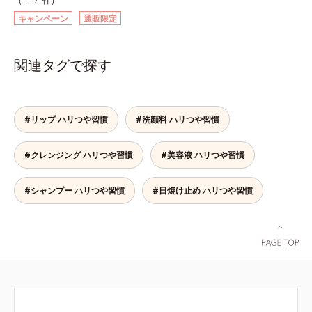
（-.-- / -件）
す。「フォーカスクレンジング成分
キャンペーン
通販限定
(*1)」を採用することで、髪や頭皮
に負担をかけずに化学成分による汚
れも1度洗いで落とす設計のシャン
関連タグで探す
プーを実現しました。また、うるお
いを与える「バイオモイスト成分
(*2)」を配合することで、頭皮の油
分と水分のバランスを整え、すこや
#リップ ハリつや習慣
#洗顔料 ハリつや習慣
かな頭皮を保ちます。さらにコンデ
ィショナーには髪の1本1本を均一な
#クレンジング ハリつや習慣
#美容液 ハリつや習慣
膜で包み込む「プレスタイリング成
分(*3)」を採用し、コーティング効
果により夜にしっかり整えた髪の形
#シャンプー ハリつや習慣
#日焼け止め ハリつや習慣
状を翌朝もキープしやすい状態に整
え、スタイリングしやすい髪へ導き
ます。深呼吸したくなる爽やかでや
さしいグリーン＆ハーブの香りで、
毎日をタフに頑張る男性の心を解き
ほぐします。*1 ラウリルグルコシ
ド、ラウリン酸ポリグリセリル-10
＝皮脂、スタイリング剤など複合的