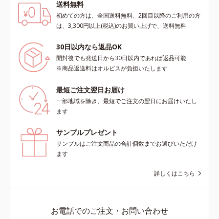
送料無料
な汚れを落とす成分*2 グリチルリ
チン酸２K、アルテロモナス発酵エ
初めての方は、全国送料無料、2回目以降のご利用の方
キス（微生物由来）、イワベンケイ
は、3,300円以上(税込)のお買い上げで、送料無料
根エキス（植物由来）＝頭皮にうる
おいを与える保湿成分*3 PPG-3カ
30日以内なら返品OK
プリリルエーテル＝毛髪の水分・油
開封後でも発送日から30日以内であれば返品可能
分を保ち、髪をまとまりやすく整え
※商品返送料はオルビスが負担いたします
る成分
最短ご注文翌日お届け
一部地域を除き、最短でご注文の翌日にお届けいたし
ます
サンプルプレゼント
サンプルはご注文商品の合計個数までお選びいただけ
ます
詳しくはこちら
お電話でのご注文・お問い合わせ