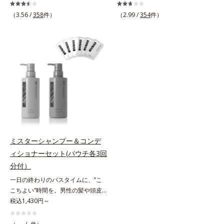
くなるうるツヤ髪へ。「髪のうねり
「ボリュームがない」「ハリ・コシ
が気になる」「乾燥してパサつく」
がない」という年齢による3大髪悩
（3.56 /
358
件）
（2.99 /
354
件）
「なんとなくまとまらない」といっ
みには、スカルプ リファイニング
た髪の初期エイジングサイン(*1)に
シリーズを！髪と地肌をエイジング
アプローチする、オルビスのモイス
ケア(*1)する、オルビスの頭皮ケア
トセラムシリーズ。まるでスキンケ
シリーズです。地肌と髪をすこやか
アアイテムのように美容液成分(*2)
に保つ「3Dプロテクト成分(*2)」
を6つも配合。保水してうるおいを
と、うるおったツヤ髪に導く「ブレ
逃さない成分と、深く浸透してうる
ンドボタニカルエキス(*2)」を配
おいで満たす成分で、髪も地肌も贅
合。艶やかな、ふんわりボリューム
沢にケアします。さらにうるおいを
美髪へ導きます。翌朝の手ぐしで納
行き渡らせる浸透力と、うるおいを
得できる、褒められ髪をご体感くだ
キープする保水力を誇る新技術を採
さい。*1 年齢に応じたお手入れの
用。髪のうねりを抑え、スタイリン
こと *2 保湿成分
ミスターシャンプー＆コンデ
グのしやすい、ずっと触れていたく
ィショナーセット(パウチ各3回
なるうるツヤ髪へと導きます。ヒノ
分付）
キ、ラベンダー、ゼラニウムによる
一日の終わりのバスタイムに、”こ
リフレッシュアロマの香りで、バス
こちよい”時間を。男性の髪や頭皮
ルームがここちよいリラックス空間
は汗や余分な皮脂に加え、ハードワ
税込1,430円～
に。*1 うねり、パサつき*2 保湿成
ックスやスプレーなど性質が異なる
分
汚れがたまりやすい環境にありま