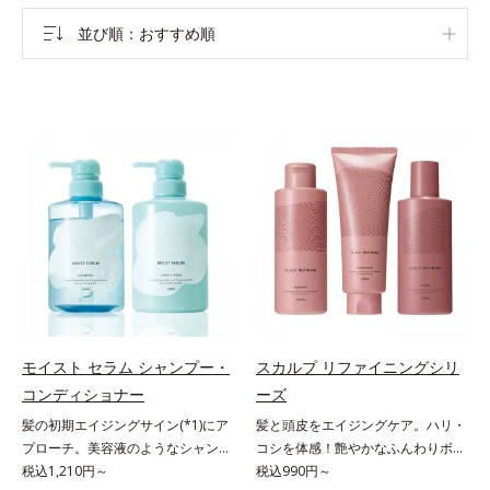
並び順
おすすめ順
モイスト セラム シャンプー・
スカルプ リファイニングシリ
コンディショナー
ーズ
髪の初期エイジングサイン(*1)にア
髪と頭皮をエイジングケア。ハリ・
プローチ。美容液のようなシャンプ
コシを体感！艶やかなふんわりボリ
ー＆コンディショナーで触れていた
税込1,210円～
ューム美髪へ。「抜け毛が目立つ」
税込990円～