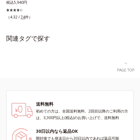
にも、いいことを——。
税込5,940円
「CLEANENCE（クリーンエン
ス）」が目指すのは、まっさらな素
（4.32 /
74
件）
肌と地球へのやさしさ。間引きされ
た花や実、副産物など、本来は廃棄
されるはずだった原料や資源を「ア
関連タグで探す
ップサイクル（そのまま再利用する
のではなく、商品としての価値を高
めるような加工を行う）」。不要と
されるものを生まれ変わらせて新し
いパワーを引き出し、サイエンスの
力でまっさらな素肌へと導くクリー
ンビューティブランドです。
送料無料
初めての方は、全国送料無料、2回目以降のご利用の方
は、3,300円以上(税込)のお買い上げで、送料無料
30日以内なら返品OK
開封後でも発送日から30日以内であれば返品可能